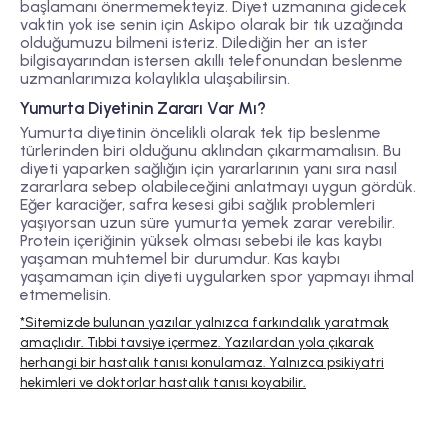
başlamanı önermemekteyiz. Diyet uzmanına gidecek
vaktin yok ise senin için Askipo olarak bir tık uzağında
olduğumuzu bilmeni isteriz. Dilediğin her an ister
bilgisayarından istersen akıllı telefonundan beslenme
uzmanlarımıza kolaylıkla ulaşabilirsin.
Yumurta Diyetinin Zararı Var Mı?
Yumurta diyetinin öncelikli olarak tek tip beslenme
türlerinden biri olduğunu aklından çıkarmamalısın. Bu
diyeti yaparken sağlığın için yararlarının yanı sıra nasıl
zararlara sebep olabileceğini anlatmayı uygun gördük.
Eğer karaciğer, safra kesesi gibi sağlık problemleri
yaşıyorsan uzun süre yumurta yemek zarar verebilir.
Protein içeriğinin yüksek olması sebebi ile kas kaybı
yaşaman muhtemel bir durumdur. Kas kaybı
yaşamaman için diyeti uygularken spor yapmayı ihmal
etmemelisin.
*Sitemizde bulunan yazılar yalnızca farkındalık yaratmak
amaçlıdır. Tıbbi tavsiye içermez. Yazılardan yola çıkarak
herhangi bir hastalık tanısı konulamaz. Yalnızca psikiyatri
hekimleri ve doktorlar hastalık tanısı koyabilir.