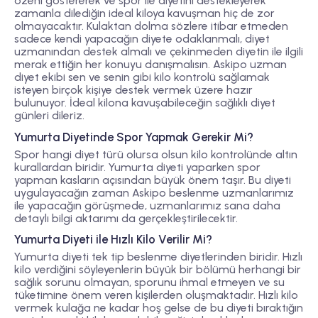
özeni göstererek ve spor ile diyetini destekleyerek
zamanla dilediğin ideal kiloya kavuşman hiç de zor
olmayacaktır. Kulaktan dolma sözlere itibar etmeden
sadece kendi yapacağın diyete odaklanmalı, diyet
uzmanından destek almalı ve çekinmeden diyetin ile ilgili
merak ettiğin her konuyu danışmalısın. Askipo uzman
diyet ekibi sen ve senin gibi kilo kontrolü sağlamak
isteyen birçok kişiye destek vermek üzere hazır
bulunuyor. İdeal kilona kavuşabileceğin sağlıklı diyet
günleri dileriz.
Yumurta Diyetinde Spor Yapmak Gerekir Mi?
Spor hangi diyet türü olursa olsun kilo kontrolünde altın
kurallardan biridir. Yumurta diyeti yaparken spor
yapman kasların açısından büyük önem taşır. Bu diyeti
uygulayacağın zaman Askipo beslenme uzmanlarımız
ile yapacağın görüşmede, uzmanlarımız sana daha
detaylı bilgi aktarımı da gerçekleştirilecektir.
Yumurta Diyeti ile Hızlı Kilo Verilir Mi?
Yumurta diyeti tek tip beslenme diyetlerinden biridir. Hızlı
kilo verdiğini söyleyenlerin büyük bir bölümü herhangi bir
sağlık sorunu olmayan, sporunu ihmal etmeyen ve su
tüketimine önem veren kişilerden oluşmaktadır. Hızlı kilo
vermek kulağa ne kadar hoş gelse de bu diyeti bıraktığın