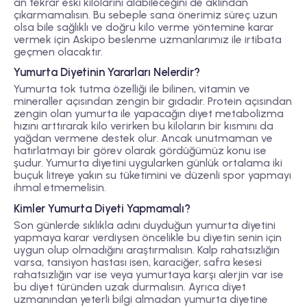
an tekrar eski kilolarını alabileceğini de aklından
çıkarmamalısın. Bu sebeple sana önerimiz süreç uzun
olsa bile sağlıklı ve doğru kilo verme yöntemine karar
vermek için Askipo beslenme uzmanlarımız ile irtibata
geçmen olacaktır.
Yumurta Diyetinin Yararları Nelerdir?
Yumurta tok tutma özelliği ile bilinen, vitamin ve
mineraller açısından zengin bir gıdadır. Protein açısından
zengin olan yumurta ile yapacağın diyet metabolizma
hızını arttırarak kilo verirken bu kiloların bir kısmını da
yağdan vermene destek olur. Ancak unutmaman ve
hatırlatmayı bir görev olarak gördüğümüz konu ise
şudur. Yumurta diyetini uygularken günlük ortalama iki
buçuk litreye yakın su tüketimini ve düzenli spor yapmayı
ihmal etmemelisin.
Kimler Yumurta Diyeti Yapmamalı?
Son günlerde sıklıkla adını duyduğun yumurta diyetini
yapmaya karar verdiysen öncelikle bu diyetin senin için
uygun olup olmadığını araştırmalısın. Kalp rahatsızlığın
varsa, tansiyon hastası isen, karaciğer, safra kesesi
rahatsızlığın var ise veya yumurtaya karşı alerjin var ise
bu diyet türünden uzak durmalısın. Ayrıca diyet
uzmanından yeterli bilgi almadan yumurta diyetine