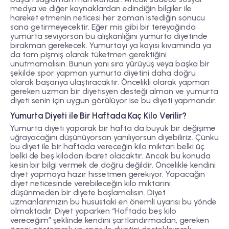
medya ve diğer kaynaklardan edindiğin bilgiler ile
hareket etmenin neticesi her zaman istediğin sonucu
sana getirmeyecektir. Eğer mis gibi bir tereyağında
yumurta seviyorsan bu alışkanlığını yumurta diyetinde
bırakman gerekecek. Yumurtayı ya kayısı kıvamında ya
da tam pişmiş olarak tüketmen gerektiğini
unutmamalısın. Bunun yanı sıra yürüyüş veya başka bir
şekilde spor yapman yumurta diyetini daha doğru
olarak başarıya ulaştıracaktır. Öncelikli olarak yapman
gereken uzman bir diyetisyen desteği alman ve yumurta
diyeti senin için uygun görülüyor ise bu diyeti yapmandır.
Yumurta Diyeti ile Bir Haftada Kaç Kilo Verilir?
Yumurta diyeti yaparak bir hafta da büyük bir değişime
uğrayacağını düşünüyorsan yanılıyorsun diyebiliriz. Çünkü
bu diyet ile bir haftada vereceğin kilo miktarı belki üç
belki de beş kilodan ibaret olacaktır. Ancak bu konuda
kesin bir bilgi vermek de doğru değildir. Öncelikle kendini
diyet yapmaya hazır hissetmen gerekiyor. Yapacağın
diyet neticesinde verebileceğin kilo miktarını
düşünmeden bir diyete başlamalısın. Diyet
uzmanlarımızın bu husustaki en önemli uyarısı bu yönde
olmaktadır. Diyet yaparken “Haftada beş kilo
vereceğim” şeklinde kendini şartlandırmadan, gereken