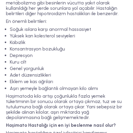
metabolizma gibi besinlerin vücutta yakıt olarak
kullanıldığı her yerde sorunlara yol açabilir. Hastalığın
belirtileri diğer hipotiroidizm hastalıkları ile benzerdir.
En önemli belirtileri:
Soğuk ısılara karşı anormal hassasiyet
Yüksek kan kolesterol seviyeleri
Kabızlık
Konsantrasyon bozukluğu
Depresyon
Kuru cilt
Genel yorgunluk
Adet düzensizlikleri
Eklem ve kas ağrıları
Aşırı yemeyle bağlantılı olmayan kilo alımı
Haşimatoda kilo artışı çoğunlukla fazla yemek
tüketiminin bir sonucu olarak ortaya çıkmaz, tuz ve su
tutulumuna bağlı olarak ortaya çıkar. Yani sebepsiz bir
şekilde alınan kilolar, aşırı miktarda yağ
depolanmasına bağlı gelişmemektedir.
Haşimato Hastalığı için en iyi beslenme nasıl olur?
Haşimato hastalığına özel iyileştirici kanıtlanmış