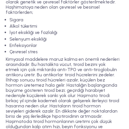
olarak genetik ve çevresel faktörler gösterilmektedir.
Haşhimatoya neden olan çevresel ve besinsel
faktörlerden;
Sigara
Alkol tüketimi
İyot eksikliği ve fazlalığı
Selenyum eksikliği
Enfeksiyonlar
Çevresel stres
Kimyasal maddelere maruz kalma en önemli nedenleri
arasındadır. Bu hastalıkta vücut, tiroid bezini yok
etmek için çok miktarda anti-TPO ve anti-tiroglobulin
antikoru üretir. Bu antikorlar tiroid hücrelerini zedeler.
İltihap sonucu tiroid hücreleri azalır, küçülen bez
hormon üretemez hala gelir. Hastalığın başlangıcında
büyüme gösteren tiroid bezi; geçirdiği harabiyet
nedeniyle küçülerek sanki yok olur. Haşimato tirodi
birkaç yıl içinde kademeli olarak gelişerek ilerleyici tiroid
hasarına neden olur. Hastaların tiroid hormon
seviyeleri giderek azalır. En dikkate değer noktalardan
birisi de yaş ilerledikçe hipotiroidinin artmasıdır.
Haşimatoda tiroid hormonlarının üretimi çok düşük
olduğundan kalp atım hızı, beyin fonksiyonu ve