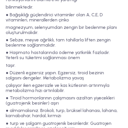
bilinmektedir.
● Bağışıklığı güçlendirici vitaminler olan A, C,E, D
vitaminleri, minerallerden çinko
magnezyum, selenyumdan zengin bir beslenme planı
oluşturulmalıdır.
● Sebze, meyve ağırlıklı, tam tahıllarla liften zengin
beslenme sağlanmalıdır.
● Haşimato hastalarında ödeme yatkınlık fazladır.
Yeterli su tüketimi sağlanması önem
taşır.
● Düzenli egzersiz yapın. Egzersiz, tiroid bezinin
salgısını dengeler. Metabolizma yavaş
çalışıyor iken egzersizle ve kas kütlesinin artırımıyla
metabolizma hızı artırılabilir.
● Tiroid hormonlarının çalışmasını azaltan yiyecekleri
(guatrojenik besinler) aşırı
● almamalısınız. Brokoli, turp, brüksel lahanası, lahana,
karnabahar, hardal, kırmızı
● turp ve şalgam guatrojenik besinlerdir. Guatrojen