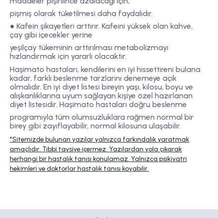
maddeler pişirilince azalacağı için,
pişmiş olarak tüketilmesi daha faydalıdır.
● Kafein şikayetleri arttırır. Kafeini yüksek olan kahve,
çay gibi içecekler yerine
yeşilçay tükeminin arttırılması metabolizmayı
hızlandırmak için yararlı olacaktır.
Haşimato hastaları, kendilerini en iyi hissettireni bulana
kadar, farklı beslenme tarzlarını denemeye açık
olmalıdır. En iyi diyet listesi bireyin yaşı, kilosu, boyu ve
alışkanlıklarına uyum sağlayan kişiye özel hazırlanan
diyet listesidir. Haşimato hastaları doğru beslenme
programıyla tüm olumsuzluklara rağmen normal bir
birey gibi zayıflayabilir, normal kilosuna ulaşabilir.
*Sitemizde bulunan yazılar yalnızca farkındalık yaratmak
amaçlıdır. Tıbbi tavsiye içermez. Yazılardan yola çıkarak
herhangi bir hastalık tanısı konulamaz. Yalnızca psikiyatri
hekimleri ve doktorlar hastalık tanısı koyabilir.