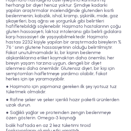
herhangi bir diyet henüz yoktur. Şimdiye kadarki
yapılan araştırmalar incelendiğinde glutenden kısıtlı
beslenmenin; kabızlık, ishal, kramp, şişkinlik, mide, gaz
şikayetleri, baş ağrısı ve yorgunluk gibi belirtileri
hafifletebildiği söylenebilir. Haşimato hastalarının çoğu
gluten hassasiyeti, laktoz intoleransı gibi belirli gıdalara
karşı hassasiyet de yaşayabilmektedir. Haşimato
hastası 2232 kişiyle yapılan bir araştırmada bireylerin %
76 ‘ sının glutene hassasiyetinin olduğu belirtilmiştir.
Fakat unutulmamalıdır ki, bir kişinin beslenme
alışkanlıklarına etiket koymaktan daha önemlisi, her
bireyin yaşam tarzına uygun, dengeli bir diyet
izlenmesi daha önemlidir. Glutensiz diyet, bir kişi için
semptomları haifletmeye yardımcı olabilir, fakat
herkes için işe yaramayabilir.
● Haşimato için yapmanız gereken ilk şey iyotsuz tuz
tüketmek olmalıdır.
● Rafine şeker ve şeker içerikli hazır paketli ürünlerden
uzak durun.
● Sağlıklı yağlar ve proteinden zengin beslenmeye
özen gösterin. Omega-3 kaynağı
balık haftada en az 2 kez tüketimi tiroid
fonksiyonlarını olumlu etki yarattığı