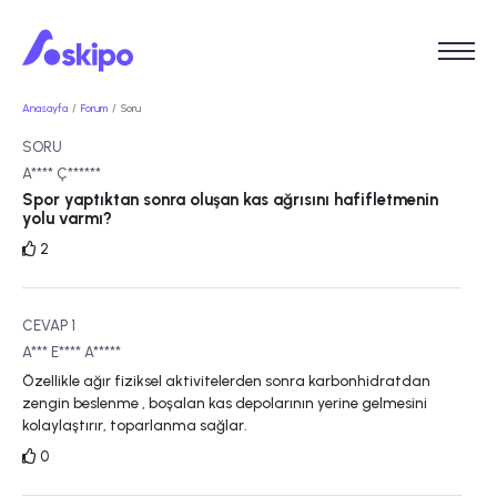
Anasayfa
Forum
Soru
SORU
A**** Ç******
Spor yaptıktan sonra oluşan kas ağrısını hafifletmenin
yolu varmı?
2
CEVAP 1
A*** E**** A*****
Özellikle ağır fiziksel aktivitelerden sonra karbonhidratdan
zengin beslenme , boşalan kas depolarının yerine gelmesini
kolaylaştırır, toparlanma sağlar.
0