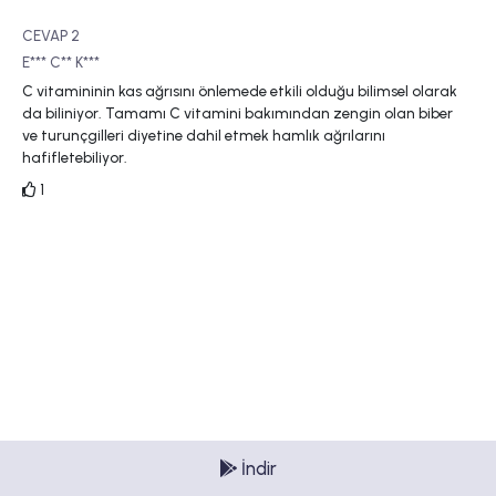
CEVAP 2
E*** C** K***
C vitamininin kas ağrısını önlemede etkili olduğu bilimsel olarak
da biliniyor. Tamamı C vitamini bakımından zengin olan biber
ve turunçgilleri diyetine dahil etmek hamlık ağrılarını
hafifletebiliyor.
1
İndir