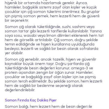
hijyenik bir ortamda hazırlamak gerekir. Ayrıca,
hamileler, bağışıklık sistemi zayıf olan kişiler ve küçük
çocuklar için çiğ somon tüketimi önerilmez. Bu gruplar
için pişmiş somon yemek, hem lezzetli hem de güvenli
bir seçenektir.
Somon çiğ olarak tüketildiğinde, sushi, sashimi veya
somon tartar gibi lezzetli tariflerde kullanılabilir. Yanına
soya sosu, wasabi veya limon dilimleri eklenerek hem tat
hem de görsellik artırılabilir. Çiğ somon, doğru şekilde
temin edildiğinde ve hijyen kurallarına uyulduğunda
besleyici, lezzetli ve sağlıklı bir besin olarak sofralarda
yer alabilir.
Somon çiğ yenebilir, ancak tazelik, hijyen ve güvenilir
kaynaklar büyük önem taşır. Doğru şartlarda çiğ
tüketildiğinde besin değerleri korunur, omega-3 ve
protein açısından zengin bir öğün sunar. Hamileler,
çocuklar ve bağışıklığı zayıf olan kişiler için ise pişmiş
somon tercih edilmelidir. Bu şekilde somon, hem lezzetli
hem de sağlıklı bir beslenme seçeneği olarak
değerlendirilebilir.
Somon Fırında Kaç Dakika Pişer
Somon balığı, hem lezzeti hem de besin değeri ile