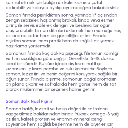
kontrol etmek için balığın en kalın kısmına çatal
batırabilir ve kolayca ayrılıp ayrılmadığına bakabilirsiniz.
Somon fırında pişirildikten sonra, yanında lif açısından
zengin sebzeler, haşlanmış brokoli, kinoa veya esmer
pirinç ile servis edilerek dengeli ve besleyici bir öğün
oluşturulabilir. Limon dilimleri eklemek, hem yemeğe hoş
bir aroma katar hem de görselliğini artırır. Fırında
pişirilen somon, hem pratik hem de sağlıklı bir yemek
hazırlama yöntemidir.
Somonun fırında kaç dakika pişeceği, filetonun kalınlığı
ve fırın sıcaklığına göre değişir. Genellikle 15–18 dakika
ideal bir süredir. Bu süre içinde dış kısmı hafifçe
kızarırken, iç kısmı pembe ve sulu kalmalıdır. Böylece
somon, lezzetini ve besin değerini koruyarak sağlıklı bir
öğün sunar. Fırında pişirme, somonun doğal aromasını
ön plana çıkarır ve sofralarda hem görsel hem de tat
olarak mükemmel bir seçenek haline getirir.
Somon Balık Nasıl Pişirilir
Somon balığı, lezzeti ve besin değeri ile sofraların
vazgeçilmez balıklarından biridir. Yüksek omega-3 yağ
asitleri, kaliteli protein ve vitamin-mineral içeriği
sayesinde hem sağlıklı beslenme hem de diyetler için