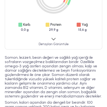
Karb.
Protein
Yağ
0,0 g
29,9 g
15,6 g
Detayları Görüntüle
Somon, lezzeti, besin değeri ve sağlıklı yağ içeriği ile
sofraların vazgeçilmez balıklarından biridir. Özellikle
omega-3 yağ asitleri açısından zengin olması, kalp ve
damar sağlığını desteklemesi ve beyin fonksiyonlarını
güçlendirmesi ile öne çıkar. Somon düzenli olarak
tüketildiğinde vücuda yüksek kaliteli protein sağlar ve
kasların gelişimi ile onarımına yardımcı olur. Aynı
zamanda B12 vitamini, D vitamini, selenyum ve diğer
mineraller açısından da zengin olan somon, bağışıklık
sistemini güçlendirir ve enerji metabolizmasını destekler.
Somon, kalori açısından da dengeli bir besindir. 100
gram somon yaklaşık 200 kalori içerir ve bu kalorinin