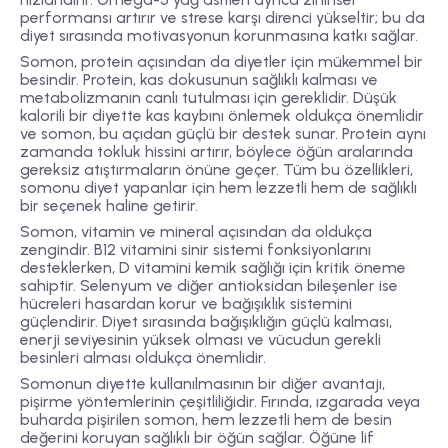
performansı artırır ve strese karşı direnci yükseltir; bu da
diyet sırasında motivasyonun korunmasına katkı sağlar.
Somon, protein açısından da diyetler için mükemmel bir
besindir. Protein, kas dokusunun sağlıklı kalması ve
metabolizmanın canlı tutulması için gereklidir. Düşük
kalorili bir diyette kas kaybını önlemek oldukça önemlidir
ve somon, bu açıdan güçlü bir destek sunar. Protein aynı
zamanda tokluk hissini artırır, böylece öğün aralarında
gereksiz atıştırmaların önüne geçer. Tüm bu özellikleri,
somonu diyet yapanlar için hem lezzetli hem de sağlıklı
bir seçenek haline getirir.
Somon, vitamin ve mineral açısından da oldukça
zengindir. B12 vitamini sinir sistemi fonksiyonlarını
desteklerken, D vitamini kemik sağlığı için kritik öneme
sahiptir. Selenyum ve diğer antioksidan bileşenler ise
hücreleri hasardan korur ve bağışıklık sistemini
güçlendirir. Diyet sırasında bağışıklığın güçlü kalması,
enerji seviyesinin yüksek olması ve vücudun gerekli
besinleri alması oldukça önemlidir.
Somonun diyette kullanılmasının bir diğer avantajı,
pişirme yöntemlerinin çeşitliliğidir. Fırında, ızgarada veya
buharda pişirilen somon, hem lezzetli hem de besin
değerini koruyan sağlıklı bir öğün sağlar. Öğüne lif