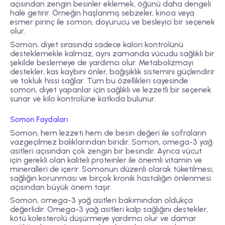
açısından zengin besinler eklemek, öğünü daha dengeli
hale getirir. Örneğin haşlanmış sebzeler, kinoa veya
esmer pirinç ile somon, doyurucu ve besleyici bir seçenek
olur.
Somon, diyet sırasında sadece kalori kontrolünü
desteklemekle kalmaz, aynı zamanda vücudu sağlıklı bir
şekilde beslemeye de yardımcı olur. Metabolizmayı
destekler, kas kaybını önler, bağışıklık sistemini güçlendirir
ve tokluk hissi sağlar. Tüm bu özellikleri sayesinde
somon, diyet yapanlar için sağlıklı ve lezzetli bir seçenek
sunar ve kilo kontrolüne katkıda bulunur.
Somon Faydaları
Somon, hem lezzeti hem de besin değeri ile sofraların
vazgeçilmez balıklarından biridir. Somon, omega-3 yağ
asitleri açısından çok zengin bir besindir. Ayrıca vücut
için gerekli olan kaliteli proteinler ile önemli vitamin ve
mineralleri de içerir. Somonun düzenli olarak tüketilmesi,
sağlığın korunması ve birçok kronik hastalığın önlenmesi
açısından büyük önem taşır.
Somon, omega-3 yağ asitleri bakımından oldukça
değerlidir. Omega-3 yağ asitleri kalp sağlığını destekler,
kötü kolesterolü düşürmeye yardımcı olur ve damar