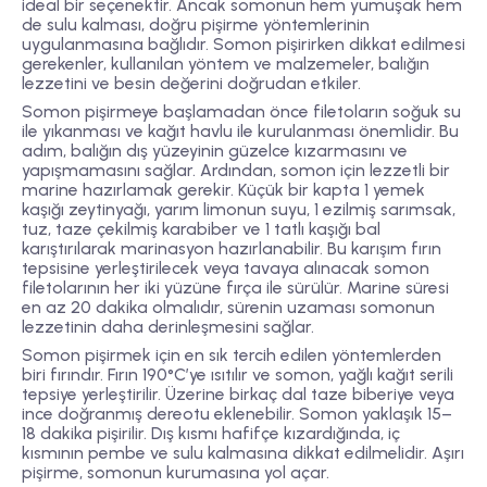
ideal bir seçenektir. Ancak somonun hem yumuşak hem
de sulu kalması, doğru pişirme yöntemlerinin
uygulanmasına bağlıdır. Somon pişirirken dikkat edilmesi
gerekenler, kullanılan yöntem ve malzemeler, balığın
lezzetini ve besin değerini doğrudan etkiler.
Somon pişirmeye başlamadan önce filetoların soğuk su
ile yıkanması ve kağıt havlu ile kurulanması önemlidir. Bu
adım, balığın dış yüzeyinin güzelce kızarmasını ve
yapışmamasını sağlar. Ardından, somon için lezzetli bir
marine hazırlamak gerekir. Küçük bir kapta 1 yemek
kaşığı zeytinyağı, yarım limonun suyu, 1 ezilmiş sarımsak,
tuz, taze çekilmiş karabiber ve 1 tatlı kaşığı bal
karıştırılarak marinasyon hazırlanabilir. Bu karışım fırın
tepsisine yerleştirilecek veya tavaya alınacak somon
filetolarının her iki yüzüne fırça ile sürülür. Marine süresi
en az 20 dakika olmalıdır, sürenin uzaması somonun
lezzetinin daha derinleşmesini sağlar.
Somon pişirmek için en sık tercih edilen yöntemlerden
biri fırındır. Fırın 190°C’ye ısıtılır ve somon, yağlı kağıt serili
tepsiye yerleştirilir. Üzerine birkaç dal taze biberiye veya
ince doğranmış dereotu eklenebilir. Somon yaklaşık 15–
18 dakika pişirilir. Dış kısmı hafifçe kızardığında, iç
kısmının pembe ve sulu kalmasına dikkat edilmelidir. Aşırı
pişirme, somonun kurumasına yol açar.