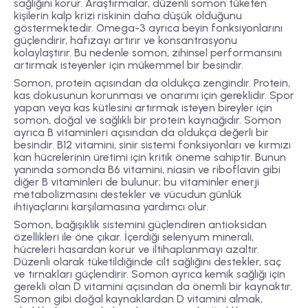
sağlığını korur. Araştırmalar, düzenli somon tüketen
kişilerin kalp krizi riskinin daha düşük olduğunu
göstermektedir. Omega-3 ayrıca beyin fonksiyonlarını
güçlendirir, hafızayı artırır ve konsantrasyonu
kolaylaştırır. Bu nedenle somon, zihinsel performansını
artırmak isteyenler için mükemmel bir besindir.
Somon, protein açısından da oldukça zengindir. Protein,
kas dokusunun korunması ve onarımı için gereklidir. Spor
yapan veya kas kütlesini artırmak isteyen bireyler için
somon, doğal ve sağlıklı bir protein kaynağıdır. Somon
ayrıca B vitaminleri açısından da oldukça değerli bir
besindir. B12 vitamini, sinir sistemi fonksiyonları ve kırmızı
kan hücrelerinin üretimi için kritik öneme sahiptir. Bunun
yanında somonda B6 vitamini, niasin ve riboflavin gibi
diğer B vitaminleri de bulunur; bu vitaminler enerji
metabolizmasını destekler ve vücudun günlük
ihtiyaçlarını karşılamasına yardımcı olur.
Somon, bağışıklık sistemini güçlendiren antioksidan
özellikleri ile öne çıkar. İçerdiği selenyum minerali,
hücreleri hasardan korur ve iltihaplanmayı azaltır.
Düzenli olarak tüketildiğinde cilt sağlığını destekler, saç
ve tırnakları güçlendirir. Somon ayrıca kemik sağlığı için
gerekli olan D vitamini açısından da önemli bir kaynaktır.
Somon gibi doğal kaynaklardan D vitamini almak,