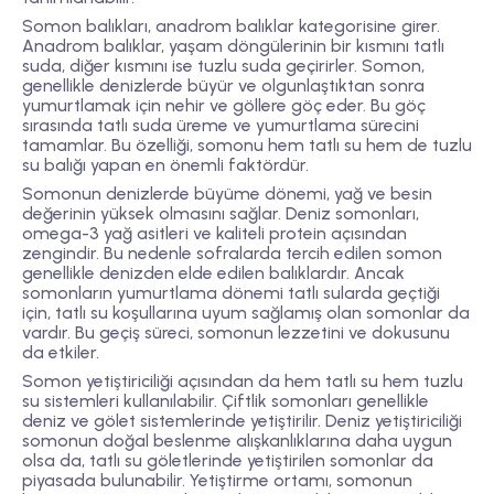
Somon balıkları, anadrom balıklar kategorisine girer.
Anadrom balıklar, yaşam döngülerinin bir kısmını tatlı
suda, diğer kısmını ise tuzlu suda geçirirler. Somon,
genellikle denizlerde büyür ve olgunlaştıktan sonra
yumurtlamak için nehir ve göllere göç eder. Bu göç
sırasında tatlı suda üreme ve yumurtlama sürecini
tamamlar. Bu özelliği, somonu hem tatlı su hem de tuzlu
su balığı yapan en önemli faktördür.
Somonun denizlerde büyüme dönemi, yağ ve besin
değerinin yüksek olmasını sağlar. Deniz somonları,
omega-3 yağ asitleri ve kaliteli protein açısından
zengindir. Bu nedenle sofralarda tercih edilen somon
genellikle denizden elde edilen balıklardır. Ancak
somonların yumurtlama dönemi tatlı sularda geçtiği
için, tatlı su koşullarına uyum sağlamış olan somonlar da
vardır. Bu geçiş süreci, somonun lezzetini ve dokusunu
da etkiler.
Somon yetiştiriciliği açısından da hem tatlı su hem tuzlu
su sistemleri kullanılabilir. Çiftlik somonları genellikle
deniz ve gölet sistemlerinde yetiştirilir. Deniz yetiştiriciliği
somonun doğal beslenme alışkanlıklarına daha uygun
olsa da, tatlı su göletlerinde yetiştirilen somonlar da
piyasada bulunabilir. Yetiştirme ortamı, somonun