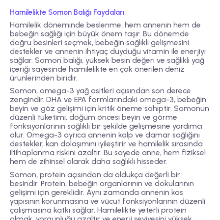
Hamilelikte Somon Balığı Faydaları
Hamilelik döneminde beslenme, hem annenin hem de
bebeğin sağlığı için büyük önem taşır. Bu dönemde
doğru besinleri seçmek, bebeğin sağlıklı gelişmesini
destekler ve annenin ihtiyaç duyduğu vitamin ile enerjiyi
sağlar. Somon balığı, yüksek besin değeri ve sağlıklı yağ
içeriği sayesinde hamilelikte en çok önerilen deniz
ürünlerinden biridir.
Somon, omega-3 yağ asitleri açısından son derece
zengindir. DHA ve EPA formlarındaki omega-3, bebeğin
beyin ve göz gelişimi için kritik öneme sahiptir. Somonun
düzenli tüketimi, doğum öncesi beyin ve görme
fonksiyonlarının sağlıklı bir şekilde gelişmesine yardımcı
olur. Omega-3 ayrıca annenin kalp ve damar sağlığını
destekler, kan dolaşımını iyileştirir ve hamilelik sırasında
iltihaplanma riskini azaltır. Bu sayede anne, hem fiziksel
hem de zihinsel olarak daha sağlıklı hisseder.
Somon, protein açısından da oldukça değerli bir
besindir. Protein, bebeğin organlarının ve dokularının
gelişimi için gereklidir. Aynı zamanda annenin kas
yapısının korunmasına ve vücut fonksiyonlarının düzenli
çalışmasına katkı sağlar. Hamilelikte yeterli protein
almak, yorgunluğu azaltır ve enerji seviyesini yüksek