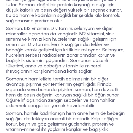
tutar. Somon, doğal bir protein kaynağı olduğu için
düşük kalorili ve besin değeri yüksek bir seçenek sunar.
Bu da hamile kadınların sağlıklı bir şekilde kilo kontrolü
sağlamasına yardımcı olur.
Somon, B12 vitamini, D vitamini, selenyum ve diğer
mineraller açısından da zengindir. B12 vitamini, sinir
sistemi ve kırmızı kan hücrelerinin sağlıklı gelişimi için
önemlidir. D vitamini, kemik sağlığını destekler ve
bebeğin kemik gelişimi için kritik bir rol oynar. Selenyum,
hücreleri serbest radikallerin zararlarından korur ve
bağışıklık sistemini güçlendirir. Somonun düzenli
tüketimi, anne ve bebeğin vitamin ile mineral
ihtiyaçlarının karşılanmasına katkı sağlar.
Somonun hamilelikte tercih edilmesinin bir diğer
avantajı, pişirme yöntemlerinin çeşitliliğidir. Fırında,
ızgarada veya buharda pişirilen somon, hem lezzetli
hem de besin değerini koruyan sağlıklı bir öğün sunar.
Öğüne lif açısından zengin sebzeler ve tam tahıllar
eklenerek dengeli bir yemek hazırlanabilir.
Somon, hamile kadınlar için hem anne hem de bebeğin
sağlığını destekleyen önemli bir besindir. Kalp sağlığını
korur, beyin ve göz gelişimini güçlendirir, protein ve
vitamin-mineral ihtiyaçlarını karşılar ve bağışıklık