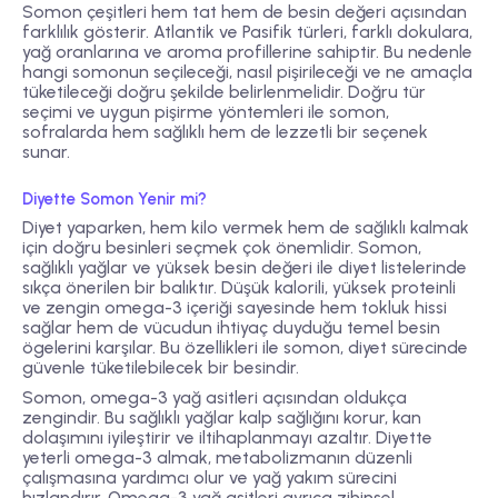
Somon çeşitleri hem tat hem de besin değeri açısından
farklılık gösterir. Atlantik ve Pasifik türleri, farklı dokulara,
yağ oranlarına ve aroma profillerine sahiptir. Bu nedenle
hangi somonun seçileceği, nasıl pişirileceği ve ne amaçla
tüketileceği doğru şekilde belirlenmelidir. Doğru tür
seçimi ve uygun pişirme yöntemleri ile somon,
sofralarda hem sağlıklı hem de lezzetli bir seçenek
sunar.
Diyette Somon Yenir mi?
Diyet yaparken, hem kilo vermek hem de sağlıklı kalmak
için doğru besinleri seçmek çok önemlidir. Somon,
sağlıklı yağlar ve yüksek besin değeri ile diyet listelerinde
sıkça önerilen bir balıktır. Düşük kalorili, yüksek proteinli
ve zengin omega-3 içeriği sayesinde hem tokluk hissi
sağlar hem de vücudun ihtiyaç duyduğu temel besin
ögelerini karşılar. Bu özellikleri ile somon, diyet sürecinde
güvenle tüketilebilecek bir besindir.
Somon, omega-3 yağ asitleri açısından oldukça
zengindir. Bu sağlıklı yağlar kalp sağlığını korur, kan
dolaşımını iyileştirir ve iltihaplanmayı azaltır. Diyette
yeterli omega-3 almak, metabolizmanın düzenli
çalışmasına yardımcı olur ve yağ yakım sürecini
hızlandırır. Omega-3 yağ asitleri ayrıca zihinsel