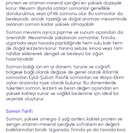
protein ve vitamin-mineral içeriğini en yüksek düzeyde
korur. Mevsim dışında satılan somonlar genellikle
dondurulmuş veya çiftlik somonu olur. Bu somonlar da
besleyicidir, ancak tazeliği ve doğal aroması mevsiminde
avlanan somon kadar yüksek olmayabilir.
Somon mevsimi ayrıca pişirme ve sunum açısından da
önemlidir. Mevsiminde yakalanan somonlar, fırında,
ızgarada veya tavada pişirildiğinde hem sulu kalır hem
de doğal lezzetini korur. Yanına sebze, kinoa veya tam
tahıllar eklenerek dengeli ve besleyici bir öğün
hazırlanabilir.
Somon balığı için en iyi dönem, türüne ve coğrafi
bölgeye bağlı olarak değişse de genel olarak Atlantik
somonları Eylül-Şubat, Pasifik somonları ise Mayıs-Ekim
ayları arasında taze olarak bulunur. Bu dönemlerde
tüketilen somon, lezzeti ve besin değeri açısından en
yüksek kaliteyi sunar ve sağlıklı beslenme için ideal bir
seçenek oluşturur.
Somon Tarifi
Somon, yüksek omega-3 yağ asitleri, kaliteli protein ve
zengin vitamin-mineral içeriğiyle sofraların en değerli
balıklarından biridir. Izgarada, fırında ya da tavada kısa