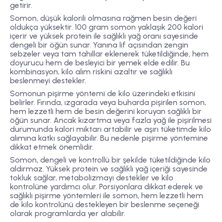
getirir.
Somon, düşük kalorili olmasına rağmen besin değeri
oldukça yüksektir. 100 gram somon yaklaşık 200 kalori
içerir ve yüksek protein ile sağlıklı yağ oranı sayesinde
dengeli bir öğün sunar. Yanına lif açısından zengin
sebzeler veya tam tahıllar eklenerek tüketildiğinde, hem
doyurucu hem de besleyici bir yemek elde edilir. Bu
kombinasyon, kilo alım riskini azaltır ve sağlıklı
beslenmeyi destekler.
Somonun pişirme yöntemi de kilo üzerindeki etkisini
belirler. Fırında, ızgarada veya buharda pişirilen somon,
hem lezzetli hem de besin değerini koruyan sağlıklı bir
öğün sunar. Ancak kızartma veya fazla yağ ile pişirilmesi
durumunda kalori miktarı artabilir ve aşırı tüketimde kilo
alımına katkı sağlayabilir. Bu nedenle pişirme yöntemine
dikkat etmek önemlidir.
Somon, dengeli ve kontrollü bir şekilde tüketildiğinde kilo
aldırmaz. Yüksek protein ve sağlıklı yağ içeriği sayesinde
tokluk sağlar, metabolizmayı destekler ve kilo
kontrolüne yardımcı olur. Porsiyonlara dikkat ederek ve
sağlıklı pişirme yöntemleri ile somon, hem lezzetli hem
de kilo kontrolünü destekleyen bir beslenme seçeneği
olarak programlarda yer alabilir.