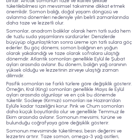
biridir. Ancak somonun taze ve kaliteli şekilde
tüketilebilmesi için mevsimsel takvimine dikkat etmek
önemlidir. Somon balığı, doğal yaşam döngüsü ve
avlanma dönemleri nedeniyle yılın belirli zamanlarında
daha taze ve lezzetli olur.
Somonlar, anadrom balıklar olarak hem tatlı suda hem
de tuzlu suda yaşamlarını sürdürürler. Denizlerde
büyüyüp olgunlaştıktan sonra üreme için tatlı sulara göç
ederler. Bu göç dönemi, somon balığının en yoğun
olarak yakalandığı ve taze olarak sofralara ulaştığı
dönemdir. Atlantik somonları genellikle Eylül ile Şubat
ayları arasında avlanır. Bu dönem, balığın yağ oranının
yüksek olduğu ve lezzetinin zirveye ulaştığı zaman
dilimidir.
Pasifik somonları ise farklı türlere göre değişiklik gösterir.
Örneğin, Kral (King) somonları genellikle Mayıs ile Eylül
ayları arasında olgunlaşır ve en çok bu dönemde
tüketilir. Sockeye (Kırmızı) somonları ise Haziran’dan
Eylül’e kadar tazeliğini korur. Pink ve Chum somonları
daha küçük boyutlarda olur ve genellikle Temmuz ile
Ekim arasında avlanır. Somonun mevsimi, türüne ve
bulunduğu coğrafyaya göre değişiklik gösterir.
Somonun mevsiminde tüketilmesi, besin değerini ve
lezzetini artırır. Taze somon, omega-3 yağ asitleri,