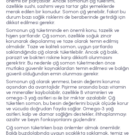
önemli bir parçasıdır. Ancak somonun çiğ tüketimi,
özellikle sushi, sashimi veya tartar gibi yemeklerde
merak edilen bir konudur. Somon çiğ yenebilir, fakat bu
durum bazı sağlık risklerini de beraberinde getirdiği için
dikkat edilmesi gerekir.
Somonun çiğ tüketiminde en önemli konu, tazelik ve
hijyen şartlarıdır. Çiğ somon, özellikle soğuk zincir
korunarak depolanmış ve taze olarak temin edilmiş
olmalıdır. Taze ve kaliteli somon, uygun şartlarda
saklandığında çiğ olarak tüketilebilir. Ancak çiğ balık,
parazit ve bakteri riskine karşı dikkatli olunmasını
gerektirir. Bu nedenle çiğ somon tüketmeden önce
mutlaka güvenilir kaynaklardan temin edilmesi ve balığın
güvenli olduğundan emin olunması gerekir.
Somonun çiğ olarak yenmesi, besin değerini koruma
açısından da avantajlıdır. Pişirme sırasında bazı vitamin
ve mineraller kaybolabilir, özellikle B vitaminleri ve
omega-3 yağ asitleri ısı ile bir miktar azalabilir. Çiğ
tüketilen somon, bu besin değerlerini büyük ölçüde korur
ve vücuda doğrudan fayda sağlar. Omega-3 yağ
asitleri, kalp ve damar sağlığını destekler, iltihaplanmayı
azaltır ve beyin fonksiyonlarını güçlendirir.
Çiğ somon tüketirken bazı önlemler almak önemlidir.
Balığı buzdolabında uygun sıcaklıkta saklamak, temiz ve