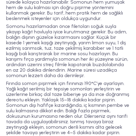
sürede kolayca hazırlanabilir. Somonun hem yumuşak
hem de sulu kalması için doğru pişirme yöntemini
kullanmak gerekir. Bu tarif, hem pratik hem de sağlıklı
beslenmek isteyenler için oldukça uygundur.
Somonu hazırlamadan önce filetoları soğuk suyla
yıkayıp kağıt havluyla iyice kurutmanız gerekir. Bu adım,
balığın dışının güzelce kızarmasını sağlar. Küçük bir
kasede 1 yemek kaşığı zeytinyağı, yarım limon suyu, 1 diş
ezilmiş sarımsak, tuz, taze çekilmiş karabiber ve 1 tatlı
kaşığı balı karıştırarak bir marine sosu hazırlayın. Bu
karışımı fırça yardımıyla somonun her iki yüzeyine sürün,
ardından üzerini streç filmle kapatarak buzdolabında
en az 20 dakika dinlendirin. Marine süresi uzadıkça
somonun lezzeti daha da derinleşir.
Fırında somon pişirmek için fırınınızı 190°C’ye ayarlayın.
Yağlı kağıt serilmiş bir tepsiye somonları yerleştirin ve
üzerlerine birkaç dal taze biberiye ya da ince doğranmış
dereotu ekleyin. Yaklaşık 15–18 dakika kadar pişirin.
Somonun dışı hafifçe kızardığında, iç kısmının pembe ve
sulu kalmasına dikkat edin. Balığı fazla pişirmek,
dokusunun kurumasına neden olur. Dilerseniz aynı tarifi
tavada da uygulayabilirsiniz. Isınmış tavaya biraz
zeytinyağı ekleyin, somonun derili kısmını alta gelecek
şekilde tavaya yerleştirin ve 4–5 dakika kadar pişirin.