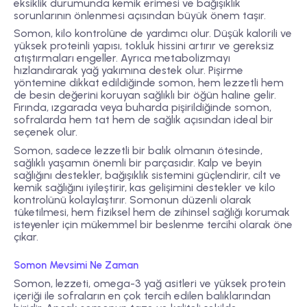
eksiklik durumunda kemik erimesi ve bağışıklık
sorunlarının önlenmesi açısından büyük önem taşır.
Somon, kilo kontrolüne de yardımcı olur. Düşük kalorili ve
yüksek proteinli yapısı, tokluk hissini artırır ve gereksiz
atıştırmaları engeller. Ayrıca metabolizmayı
hızlandırarak yağ yakımına destek olur. Pişirme
yöntemine dikkat edildiğinde somon, hem lezzetli hem
de besin değerini koruyan sağlıklı bir öğün haline gelir.
Fırında, ızgarada veya buharda pişirildiğinde somon,
sofralarda hem tat hem de sağlık açısından ideal bir
seçenek olur.
Somon, sadece lezzetli bir balık olmanın ötesinde,
sağlıklı yaşamın önemli bir parçasıdır. Kalp ve beyin
sağlığını destekler, bağışıklık sistemini güçlendirir, cilt ve
kemik sağlığını iyileştirir, kas gelişimini destekler ve kilo
kontrolünü kolaylaştırır. Somonun düzenli olarak
tüketilmesi, hem fiziksel hem de zihinsel sağlığı korumak
isteyenler için mükemmel bir beslenme tercihi olarak öne
çıkar.
Somon Mevsimi Ne Zaman
Somon, lezzeti, omega-3 yağ asitleri ve yüksek protein
içeriği ile sofraların en çok tercih edilen balıklarından