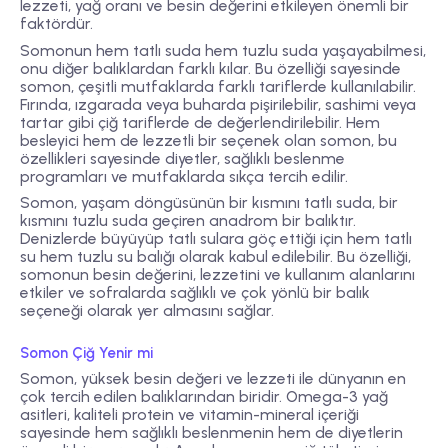
lezzeti, yağ oranı ve besin değerini etkileyen önemli bir
faktördür.
Somonun hem tatlı suda hem tuzlu suda yaşayabilmesi,
onu diğer balıklardan farklı kılar. Bu özelliği sayesinde
somon, çeşitli mutfaklarda farklı tariflerde kullanılabilir.
Fırında, ızgarada veya buharda pişirilebilir, sashimi veya
tartar gibi çiğ tariflerde de değerlendirilebilir. Hem
besleyici hem de lezzetli bir seçenek olan somon, bu
özellikleri sayesinde diyetler, sağlıklı beslenme
programları ve mutfaklarda sıkça tercih edilir.
Somon, yaşam döngüsünün bir kısmını tatlı suda, bir
kısmını tuzlu suda geçiren anadrom bir balıktır.
Denizlerde büyüyüp tatlı sulara göç ettiği için hem tatlı
su hem tuzlu su balığı olarak kabul edilebilir. Bu özelliği,
somonun besin değerini, lezzetini ve kullanım alanlarını
etkiler ve sofralarda sağlıklı ve çok yönlü bir balık
seçeneği olarak yer almasını sağlar.
Somon Çiğ Yenir mi
Somon, yüksek besin değeri ve lezzeti ile dünyanın en
çok tercih edilen balıklarından biridir. Omega-3 yağ
asitleri, kaliteli protein ve vitamin-mineral içeriği
sayesinde hem sağlıklı beslenmenin hem de diyetlerin