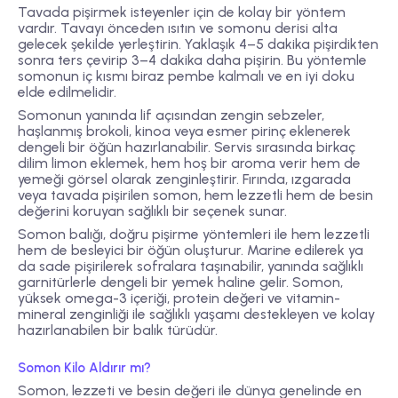
Tavada pişirmek isteyenler için de kolay bir yöntem
vardır. Tavayı önceden ısıtın ve somonu derisi alta
gelecek şekilde yerleştirin. Yaklaşık 4–5 dakika pişirdikten
sonra ters çevirip 3–4 dakika daha pişirin. Bu yöntemle
somonun iç kısmı biraz pembe kalmalı ve en iyi doku
elde edilmelidir.
Somonun yanında lif açısından zengin sebzeler,
haşlanmış brokoli, kinoa veya esmer pirinç eklenerek
dengeli bir öğün hazırlanabilir. Servis sırasında birkaç
dilim limon eklemek, hem hoş bir aroma verir hem de
yemeği görsel olarak zenginleştirir. Fırında, ızgarada
veya tavada pişirilen somon, hem lezzetli hem de besin
değerini koruyan sağlıklı bir seçenek sunar.
Somon balığı, doğru pişirme yöntemleri ile hem lezzetli
hem de besleyici bir öğün oluşturur. Marine edilerek ya
da sade pişirilerek sofralara taşınabilir, yanında sağlıklı
garnitürlerle dengeli bir yemek haline gelir. Somon,
yüksek omega-3 içeriği, protein değeri ve vitamin-
mineral zenginliği ile sağlıklı yaşamı destekleyen ve kolay
hazırlanabilen bir balık türüdür.
Somon Kilo Aldırır mı?
Somon, lezzeti ve besin değeri ile dünya genelinde en