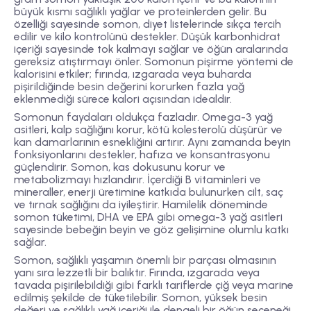
büyük kısmı sağlıklı yağlar ve proteinlerden gelir. Bu
özelliği sayesinde somon, diyet listelerinde sıkça tercih
edilir ve kilo kontrolünü destekler. Düşük karbonhidrat
içeriği sayesinde tok kalmayı sağlar ve öğün aralarında
gereksiz atıştırmayı önler. Somonun pişirme yöntemi de
kalorisini etkiler; fırında, ızgarada veya buharda
pişirildiğinde besin değerini korurken fazla yağ
eklenmediği sürece kalori açısından idealdir.
Somonun faydaları oldukça fazladır. Omega-3 yağ
asitleri, kalp sağlığını korur, kötü kolesterolü düşürür ve
kan damarlarının esnekliğini artırır. Aynı zamanda beyin
fonksiyonlarını destekler, hafıza ve konsantrasyonu
güçlendirir. Somon, kas dokusunu korur ve
metabolizmayı hızlandırır. İçerdiği B vitaminleri ve
mineraller, enerji üretimine katkıda bulunurken cilt, saç
ve tırnak sağlığını da iyileştirir. Hamilelik döneminde
somon tüketimi, DHA ve EPA gibi omega-3 yağ asitleri
sayesinde bebeğin beyin ve göz gelişimine olumlu katkı
sağlar.
Somon, sağlıklı yaşamın önemli bir parçası olmasının
yanı sıra lezzetli bir balıktır. Fırında, ızgarada veya
tavada pişirilebildiği gibi farklı tariflerde çiğ veya marine
edilmiş şekilde de tüketilebilir. Somon, yüksek besin
değeri ve sağlıklı yağ içeriği ile dengeli bir öğün seçeneği