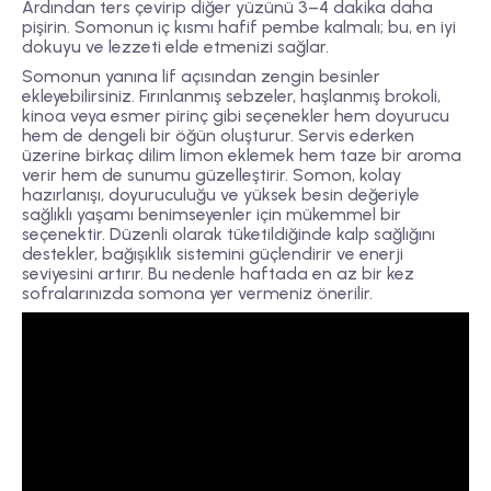
Ardından ters çevirip diğer yüzünü 3–4 dakika daha
pişirin. Somonun iç kısmı hafif pembe kalmalı; bu, en iyi
dokuyu ve lezzeti elde etmenizi sağlar.
Somonun yanına lif açısından zengin besinler
ekleyebilirsiniz. Fırınlanmış sebzeler, haşlanmış brokoli,
kinoa veya esmer pirinç gibi seçenekler hem doyurucu
hem de dengeli bir öğün oluşturur. Servis ederken
üzerine birkaç dilim limon eklemek hem taze bir aroma
verir hem de sunumu güzelleştirir. Somon, kolay
hazırlanışı, doyuruculuğu ve yüksek besin değeriyle
sağlıklı yaşamı benimseyenler için mükemmel bir
seçenektir. Düzenli olarak tüketildiğinde kalp sağlığını
destekler, bağışıklık sistemini güçlendirir ve enerji
seviyesini artırır. Bu nedenle haftada en az bir kez
sofralarınızda somona yer vermeniz önerilir.