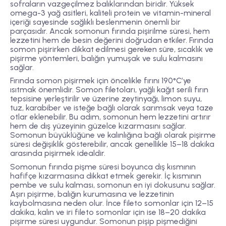
sofraların vazgeçilmez balıklarından biridir. Yüksek
omega-3 yağ asitleri, kaliteli protein ve vitamin-mineral
içeriği sayesinde sağlıklı beslenmenin önemli bir
parçasıdır. Ancak somonun fırında pişirilme süresi, hem
lezzetini hem de besin değerini doğrudan etkiler. Fırında
somon pişirirken dikkat edilmesi gereken süre, sıcaklık ve
pişirme yöntemleri, balığın yumuşak ve sulu kalmasını
sağlar.
Fırında somon pişirmek için öncelikle fırını 190°C’ye
ısıtmak önemlidir. Somon filetoları, yağlı kağıt serili fırın
tepsisine yerleştirilir ve üzerine zeytinyağı, limon suyu,
tuz, karabiber ve isteğe bağlı olarak sarımsak veya taze
otlar eklenebilir. Bu adım, somonun hem lezzetini artırır
hem de dış yüzeyinin güzelce kızarmasını sağlar.
Somonun büyüklüğüne ve kalınlığına bağlı olarak pişirme
süresi değişiklik gösterebilir, ancak genellikle 15–18 dakika
arasında pişirmek idealdir.
Somonun fırında pişme süresi boyunca dış kısmının
hafifçe kızarmasına dikkat etmek gerekir. İç kısmının
pembe ve sulu kalması, somonun en iyi dokusunu sağlar.
Aşırı pişirme, balığın kurumasına ve lezzetinin
kaybolmasına neden olur. İnce fileto somonlar için 12–15
dakika, kalın ve iri fileto somonlar için ise 18–20 dakika
pişirme süresi uygundur. Somonun pişip pişmediğini