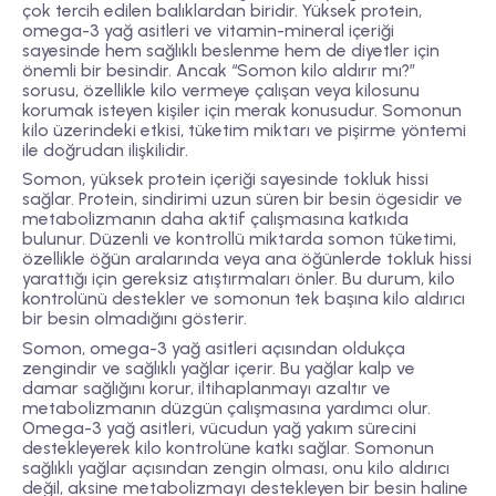
çok tercih edilen balıklardan biridir. Yüksek protein,
omega-3 yağ asitleri ve vitamin-mineral içeriği
sayesinde hem sağlıklı beslenme hem de diyetler için
önemli bir besindir. Ancak “Somon kilo aldırır mı?”
sorusu, özellikle kilo vermeye çalışan veya kilosunu
korumak isteyen kişiler için merak konusudur. Somonun
kilo üzerindeki etkisi, tüketim miktarı ve pişirme yöntemi
ile doğrudan ilişkilidir.
Somon, yüksek protein içeriği sayesinde tokluk hissi
sağlar. Protein, sindirimi uzun süren bir besin ögesidir ve
metabolizmanın daha aktif çalışmasına katkıda
bulunur. Düzenli ve kontrollü miktarda somon tüketimi,
özellikle öğün aralarında veya ana öğünlerde tokluk hissi
yarattığı için gereksiz atıştırmaları önler. Bu durum, kilo
kontrolünü destekler ve somonun tek başına kilo aldırıcı
bir besin olmadığını gösterir.
Somon, omega-3 yağ asitleri açısından oldukça
zengindir ve sağlıklı yağlar içerir. Bu yağlar kalp ve
damar sağlığını korur, iltihaplanmayı azaltır ve
metabolizmanın düzgün çalışmasına yardımcı olur.
Omega-3 yağ asitleri, vücudun yağ yakım sürecini
destekleyerek kilo kontrolüne katkı sağlar. Somonun
sağlıklı yağlar açısından zengin olması, onu kilo aldırıcı
değil, aksine metabolizmayı destekleyen bir besin haline