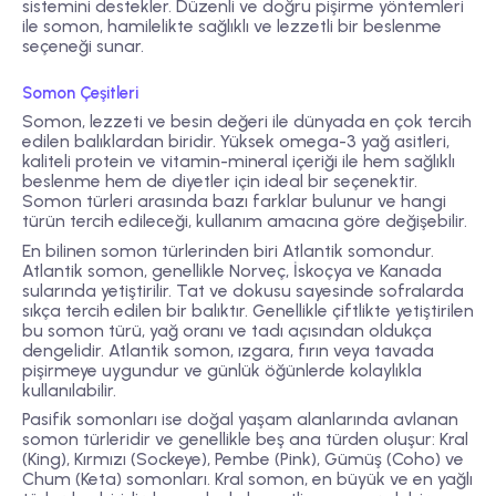
sistemini destekler. Düzenli ve doğru pişirme yöntemleri
ile somon, hamilelikte sağlıklı ve lezzetli bir beslenme
seçeneği sunar.
Somon Çeşitleri
Somon, lezzeti ve besin değeri ile dünyada en çok tercih
edilen balıklardan biridir. Yüksek omega-3 yağ asitleri,
kaliteli protein ve vitamin-mineral içeriği ile hem sağlıklı
beslenme hem de diyetler için ideal bir seçenektir.
Somon türleri arasında bazı farklar bulunur ve hangi
türün tercih edileceği, kullanım amacına göre değişebilir.
En bilinen somon türlerinden biri Atlantik somondur.
Atlantik somon, genellikle Norveç, İskoçya ve Kanada
sularında yetiştirilir. Tat ve dokusu sayesinde sofralarda
sıkça tercih edilen bir balıktır. Genellikle çiftlikte yetiştirilen
bu somon türü, yağ oranı ve tadı açısından oldukça
dengelidir. Atlantik somon, ızgara, fırın veya tavada
pişirmeye uygundur ve günlük öğünlerde kolaylıkla
kullanılabilir.
Pasifik somonları ise doğal yaşam alanlarında avlanan
somon türleridir ve genellikle beş ana türden oluşur: Kral
(King), Kırmızı (Sockeye), Pembe (Pink), Gümüş (Coho) ve
Chum (Keta) somonları. Kral somon, en büyük ve en yağlı