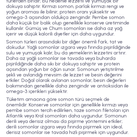
türlerden biridir; bu nedenle lezzetli ve yumuşak bir
dokuya sahiptir. Kırmızı somon, parlak kırmızı rengi ve
yoğun aroması ile bilinir; protein oranı yüksektir ve
omega-3 açısından oldukça zengindir. Pembe somon
daha küçük bir balık olup genellikle konserve üretiminde
kullanılır. Gümüş ve Chum somonları ise daha az yağ
içerir ve düşük kalorili diyetler için daha uygundur.
Somon türleri arasındaki bir diğer önemli fark, tat ve
dokudur. Yağlı somonlar ızgara veya fırında pişirildiğinde
sulu ve yumuşak kalır, bu da yemeklerin lezzetini artırır.
Daha az yağlı somonlar ise tavada veya buharda
pişirildiğinde daha sıkı bir dokuya sahiptir ve protein
açısından yoğun bir öğün sunar. Somonun yetiştirilme
şekli ve avlandığı mevsim de lezzet ve besin değerini
etkiler. Doğal olarak avlanan somonlar, besin değerleri
bakımından genellikle daha zengindir ve antioksidan ile
omega-3 içerikleri yüksektir.
Tüketim amacına göre somon türü seçmek de
önemlidir. Konserve somonlar için genellikle kırmızı veya
pembe somon tercih edilirken, taze somon filetoları için
Atlantik veya Kral somonları daha uygundur. Somonun
derili veya derisiz olması da pişirme yöntemini etkiler;
derili somonlar ızgara veya fırında pişirmek için ideal,
derisiz somonlar ise tavada hızlı pişirmek için uygundur.