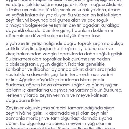
ve doğru şekilde sulanması gerekir. Zeytin ağacı Akdeniz
iklimine uyumlu bir türdür; sıcak ve kurak yazlara, ılıman
ve yağışlı kışlara ihtiyaç duyar. Bu yüzden en kaliteli siyah
zeytinler, yıl boyunca bol güneş alan ve çok soğuk
olmayan bölgelerde yetiştirilir. Zeytin ağaçları kuraklığa
dayanıklı olsa da, özellikle genç fidanların köklenme
döneminde düzenli sulama büyük önem taşır.
Siyah zeytin yetiştiriciliğinde doğru toprak seçimi oldukça
kritiktir. Zeytin ağaçları hafif eğimli, iyi drene olan ve
kireç bakımından zengin topraklarda daha sağlıklı gelişir.
Su birikmesi olan topraklar kök çürümesine neden
olabileceği için uygun değildir. Fidanlar genellikle
sonbahar ve ilkbahar aylarında dikilir; dikim sırasında
hastalıklara dayanıklı çeşitlerin tercih edilmesi verimi
artırır. Ağaçlar büyüdükçe budama işlemi yapılır.
Budama, ağacın hava almasını sağlar ve güneş ışığının
dalların iç kısımlarına ulaşmasına yardımcı olur. Bu süreç,
ilerleyen yıllarda zeytin verimini ve meyve kalitesini
doğrudan etkiler.
Zeytinler olgunlaşma sürecini tamamladığında siyah
zeytin hâline gelir. İlk aşamada yeşil olan zeytinler
zamanla morlaşır ve tam olgunlaştıklarında siyaha
döner. Bu olgunlaşma süreci, meyvenin yağ oranının
artmasıyla paralel ilerler. Siyah zeytin yetiştirilirken en