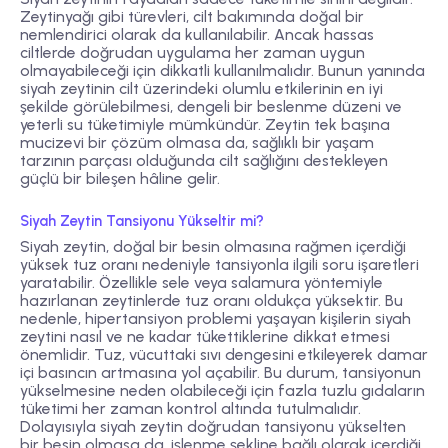
Zeytinyağı gibi türevleri, cilt bakımında doğal bir
nemlendirici olarak da kullanılabilir. Ancak hassas
ciltlerde doğrudan uygulama her zaman uygun
olmayabileceği için dikkatli kullanılmalıdır. Bunun yanında
siyah zeytinin cilt üzerindeki olumlu etkilerinin en iyi
şekilde görülebilmesi, dengeli bir beslenme düzeni ve
yeterli su tüketimiyle mümkündür. Zeytin tek başına
mucizevi bir çözüm olmasa da, sağlıklı bir yaşam
tarzının parçası olduğunda cilt sağlığını destekleyen
güçlü bir bileşen hâline gelir.
Siyah Zeytin Tansiyonu Yükseltir mi?
Siyah zeytin, doğal bir besin olmasına rağmen içerdiği
yüksek tuz oranı nedeniyle tansiyonla ilgili soru işaretleri
yaratabilir. Özellikle sele veya salamura yöntemiyle
hazırlanan zeytinlerde tuz oranı oldukça yüksektir. Bu
nedenle, hipertansiyon problemi yaşayan kişilerin siyah
zeytini nasıl ve ne kadar tükettiklerine dikkat etmesi
önemlidir. Tuz, vücuttaki sıvı dengesini etkileyerek damar
içi basıncın artmasına yol açabilir. Bu durum, tansiyonun
yükselmesine neden olabileceği için fazla tuzlu gıdaların
tüketimi her zaman kontrol altında tutulmalıdır.
Dolayısıyla siyah zeytin doğrudan tansiyonu yükselten
bir besin olmasa da, işlenme şekline bağlı olarak içerdiği