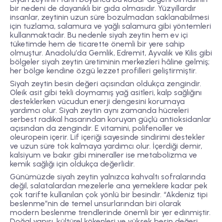
bir nedeni de dayanıklı bir gıda olmasıdır. Yüzyıllardır
insanlar, zeytinin uzun süre bozulmadan saklanabilmesi
için tuzlama, salamura ve yağlı salamura gibi yöntemleri
kullanmaktadır. Bu nedenle siyah zeytin hem ev içi
tüketimde hem de ticarette önemli bir yere sahip
olmuştur. Anadolu’da Gemlik, Edremit, Ayvalık ve Kilis gibi
bölgeler siyah zeytin üretiminin merkezleri hâline gelmiş;
her bölge kendine özgü lezzet profilleri geliştirmiştir.
Siyah zeytin besin değeri açısından oldukça zengindir.
Oleik asit gibi tekli doymamış yağ asitleri, kalp sağlığını
desteklerken vücudun enerji dengesini korumaya
yardımcı olur. Siyah zeytin aynı zamanda hücreleri
serbest radikal hasarından koruyan güçlü antioksidanlar
açısından da zengindir. E vitamini, polifenoller ve
oleuropein içerir. Lif içeriği sayesinde sindirimi destekler
ve uzun süre tok kalmaya yardımcı olur. İçerdiği demir,
kalsiyum ve bakır gibi mineraller ise metabolizma ve
kemik sağlığı için oldukça değerlidir.
Günümüzde siyah zeytin yalnızca kahvaltı sofralarında
değil, salatalardan mezelerle ana yemeklere kadar pek
çok tarifte kullanılan çok yönlü bir besindir. “Akdeniz tipi
beslenme”nin de temel unsurlarından biri olarak
modern beslenme trendlerinde önemli bir yer edinmiştir.
Doğal yapısı, kültürel kökenleri ve yüksek besin değeri