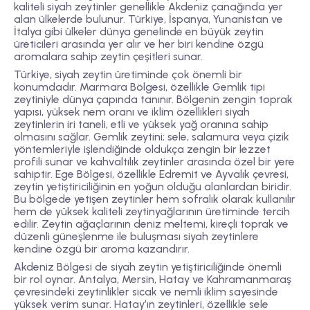
kaliteli siyah zeytinler genellikle Akdeniz çanağında yer
alan ülkelerde bulunur. Türkiye, İspanya, Yunanistan ve
İtalya gibi ülkeler dünya genelinde en büyük zeytin
üreticileri arasında yer alır ve her biri kendine özgü
aromalara sahip zeytin çeşitleri sunar.
Türkiye, siyah zeytin üretiminde çok önemli bir
konumdadır.
Marmara Bölgesi
, özellikle Gemlik tipi
zeytiniyle dünya çapında tanınır. Bölgenin zengin toprak
yapısı, yüksek nem oranı ve iklim özellikleri siyah
zeytinlerin iri taneli, etli ve yüksek yağ oranına sahip
olmasını sağlar. Gemlik zeytini; sele, salamura veya çizik
yöntemleriyle işlendiğinde oldukça zengin bir lezzet
profili sunar ve kahvaltılık zeytinler arasında özel bir yere
sahiptir.
Ege Bölgesi
, özellikle Edremit ve Ayvalık çevresi,
zeytin yetiştiriciliğinin en yoğun olduğu alanlardan biridir.
Bu bölgede yetişen zeytinler hem sofralık olarak kullanılır
hem de yüksek kaliteli zeytinyağlarının üretiminde tercih
edilir. Zeytin ağaçlarının deniz meltemi, kireçli toprak ve
düzenli güneşlenme ile buluşması siyah zeytinlere
kendine özgü bir aroma kazandırır.
Akdeniz Bölgesi
de siyah zeytin yetiştiriciliğinde önemli
bir rol oynar. Antalya, Mersin, Hatay ve Kahramanmaraş
çevresindeki zeytinlikler sıcak ve nemli iklim sayesinde
yüksek verim sunar. Hatay’ın zeytinleri, özellikle sele