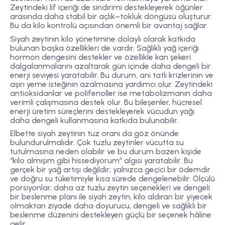
Zeytindeki lif içeriği de sindirimi destekleyerek öğünler
arasında daha stabil bir açlık–tokluk döngüsü oluşturur.
Bu da kilo kontrolü açısından önemli bir avantaj sağlar.
Siyah zeytinin kilo yönetimine dolaylı olarak katkıda
bulunan başka özellikleri de vardır. Sağlıklı yağ içeriği
hormon dengesini destekler ve özellikle kan şekeri
dalgalanmalarını azaltarak gün içinde daha dengeli bir
enerji seviyesi yaratabilir. Bu durum, ani tatlı krizlerinin ve
aşırı yeme isteğinin azalmasına yardımcı olur. Zeytindeki
antioksidanlar ve polifenoller ise metabolizmanın daha
verimli çalışmasına destek olur. Bu bileşenler, hücresel
enerji üretim süreçlerini destekleyerek vücudun yağı
daha dengeli kullanmasına katkıda bulunabilir.
Elbette siyah zeytinin tuz oranı da göz önünde
bulundurulmalıdır. Çok tuzlu zeytinler vücutta su
tutulmasına neden olabilir ve bu durum bazen kişide
“kilo almışım gibi hissediyorum” algısı yaratabilir. Bu
gerçek bir yağ artışı değildir; yalnızca geçici bir ödemdir
ve doğru su tüketimiyle kısa sürede dengelenebilir. Ölçülü
porsiyonlar, daha az tuzlu zeytin seçenekleri ve dengeli
bir beslenme planı ile siyah zeytin, kilo aldıran bir yiyecek
olmaktan ziyade daha doyurucu, dengeli ve sağlıklı bir
beslenme düzenini destekleyen güçlü bir seçenek hâline
gelir.