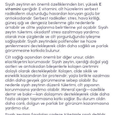
Siyah zeytinin en önemli özelliklerinden biri, yüksek
E
vitamini
içeriğidir. E vitamini, cilt hücrelerini serbest
radikallerin oluşturduğu hasardan koruyan güçlü bir
antioksidandır. Serbest radikaller; stres, hava kirliliği,
güneş ışığı ve dengesiz beslenme gibi nedenlerle
artabilir ve ciltte yaşlanma belirtilerine yol açabilir. Siyah
zeytin tüketimi, oksidatif stresi azaltmaya yardımcı
olarak ince çizgilerde ve cilt yorgunluğunda iyileşme
sağlayabilir. Siyah zeytindeki polifenoller ise hücre
yenilenmesini destekleyerek cildin daha sağlıklı ve parlak
görünmesine katkıda bulunur.
Cilt sağlığı açısından önemli bir diğer unsur, cildin
elastikiyetini korumasıdır. Siyah zeytin, içerdiği doğal yağ
asitleri ve antioksidan bileşenlerle kolajen üretimini
dolaylı olarak destekleyebilir. Kolajen, cilde sıkılık ve
esneklik kazandıran bir proteindir; yaşla birlikte azalması
cildin daha gevşek görünmesine sebep olabilir. Bu
nedenle siyah zeytinin düzenli tüketimi, cilt yapısının
korunmasına yardımcı olabilir. Mineral içeriği—özellikle
demir ve bakır—kan dolaşımını destekleyerek cilde daha
fazla oksijen taşınmasına katkı sağlar. Bu durum cildin
daha canlı, dolgun ve parlak bir görünüm kazanmasına
yardımcı olur.
Siyah zeytinin faydaları sadece tüketimle sınırlı değildir.