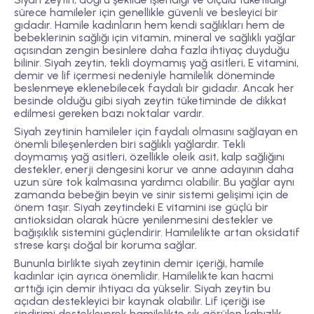
sürece hamileler için genellikle güvenli ve besleyici bir
gıdadır. Hamile kadınların hem kendi sağlıkları hem de
bebeklerinin sağlığı için vitamin, mineral ve sağlıklı yağlar
açısından zengin besinlere daha fazla ihtiyaç duyduğu
bilinir. Siyah zeytin, tekli doymamış yağ asitleri, E vitamini,
demir ve lif içermesi nedeniyle hamilelik döneminde
beslenmeye eklenebilecek faydalı bir gıdadır. Ancak her
besinde olduğu gibi siyah zeytin tüketiminde de dikkat
edilmesi gereken bazı noktalar vardır.
Siyah zeytinin hamileler için faydalı olmasını sağlayan en
önemli bileşenlerden biri
sağlıklı yağlardır
. Tekli
doymamış yağ asitleri, özellikle oleik asit, kalp sağlığını
destekler, enerji dengesini korur ve anne adayının daha
uzun süre tok kalmasına yardımcı olabilir. Bu yağlar aynı
zamanda bebeğin beyin ve sinir sistemi gelişimi için de
önem taşır. Siyah zeytindeki E vitamini ise güçlü bir
antioksidan olarak hücre yenilenmesini destekler ve
bağışıklık sistemini güçlendirir. Hamilelikte artan oksidatif
strese karşı doğal bir koruma sağlar.
Bununla birlikte siyah zeytinin demir içeriği, hamile
kadınlar için ayrıca önemlidir. Hamilelikte kan hacmi
arttığı için demir ihtiyacı da yükselir. Siyah zeytin bu
açıdan destekleyici bir kaynak olabilir. Lif içeriği ise
sindirimi destekleyerek hamilelikte sık görülen kabızlık