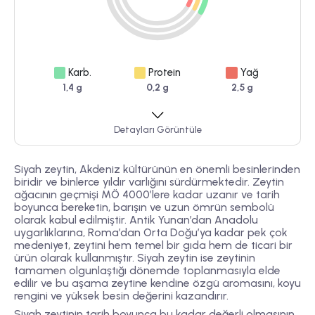
Karb.
Protein
Yağ
1,4 g
0,2 g
2,5 g
Detayları Görüntüle
Siyah zeytin, Akdeniz kültürünün en önemli besinlerinden
biridir ve binlerce yıldır varlığını sürdürmektedir. Zeytin
ağacının geçmişi MÖ 4000’lere kadar uzanır ve tarih
boyunca bereketin, barışın ve uzun ömrün sembolü
olarak kabul edilmiştir. Antik Yunan’dan Anadolu
uygarlıklarına, Roma’dan Orta Doğu’ya kadar pek çok
medeniyet, zeytini hem temel bir gıda hem de ticari bir
ürün olarak kullanmıştır. Siyah zeytin ise zeytinin
tamamen olgunlaştığı dönemde toplanmasıyla elde
edilir ve bu aşama zeytine kendine özgü aromasını, koyu
rengini ve yüksek besin değerini kazandırır.
Siyah zeytinin tarih boyunca bu kadar değerli olmasının