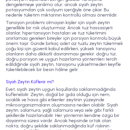
dengelemeye yardımcı olur; ancak siyah zeytin
potasyumdan çok sodyum içeriğiyle öne çıkar. Bu
nedenle tüketim miktarının kontrollü olması önemlidir.
Tansiyon problemi olmayan kişiler için siyah zeytin
genellikle bir risk oluşturmaz. Ancak tuz hassasiyeti
olanlar, hipertansiyon hastaları ve tuz tüketimini
sınırlaması gereken bireyler için porsiyon kontrolü büyük
önem taşır. Günde birkaç adet az tuzlu zeytin tüketmek
çoğu kişi için güvenli kabul edilirken, yüksek tansiyonu
olanların daha dikkatli davranması gerekir. doğru tür,
doğru porsiyon ve uygun hazırlama yöntemleri tercih
edildiğinde siyah zeytin, tansiyonu yükseltmeden keyifle
tüketilebilecek bir besin hâline gelir.
Siyah Zeytin Küflenir mi?
Evet, siyah zeytin uygun koşullarda saklanmadığında
küflenebilir. Zeytin, doğal bir gıda olduğu için nem,
sıcaklık ve hava gibi etkenler zeytinin yüzeyinde
mikroorganizmaların oluşmasına neden olabilir. Siyah
zeytin; salamura, yağlı salamura veya sele gibi farklı
şekillerde hazırlanabilir. Her yöntemin kendine özgü bir
dayanma süresi vardır. Ancak hepsinde ortak olan
nokta, doğru şekilde saklanmadığında küf riskinin