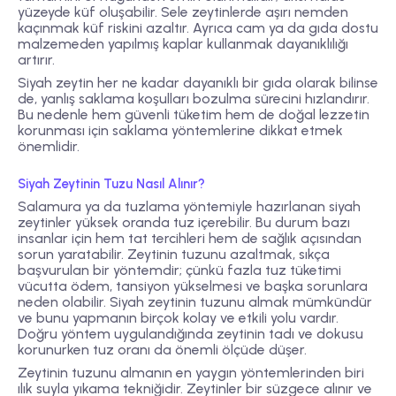
yüzeyde küf oluşabilir. Sele zeytinlerde aşırı nemden
kaçınmak küf riskini azaltır. Ayrıca cam ya da gıda dostu
malzemeden yapılmış kaplar kullanmak dayanıklılığı
artırır.
Siyah zeytin her ne kadar dayanıklı bir gıda olarak bilinse
de, yanlış saklama koşulları bozulma sürecini hızlandırır.
Bu nedenle hem güvenli tüketim hem de doğal lezzetin
korunması için saklama yöntemlerine dikkat etmek
önemlidir.
Siyah Zeytinin Tuzu Nasıl Alınır?
Salamura ya da tuzlama yöntemiyle hazırlanan siyah
zeytinler yüksek oranda tuz içerebilir. Bu durum bazı
insanlar için hem tat tercihleri hem de sağlık açısından
sorun yaratabilir. Zeytinin tuzunu azaltmak, sıkça
başvurulan bir yöntemdir; çünkü fazla tuz tüketimi
vücutta ödem, tansiyon yükselmesi ve başka sorunlara
neden olabilir. Siyah zeytinin tuzunu almak mümkündür
ve bunu yapmanın birçok kolay ve etkili yolu vardır.
Doğru yöntem uygulandığında zeytinin tadı ve dokusu
korunurken tuz oranı da önemli ölçüde düşer.
Zeytinin tuzunu almanın en yaygın yöntemlerinden biri
ılık suyla yıkama
tekniğidir. Zeytinler bir süzgece alınır ve