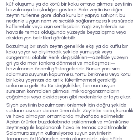
küf oluşumu ya da kötü bir koku ortaya çıkması zeytinin
bozulmaya başladığını gösterir. Sele zeytin ise diğer
zeytin türlerine göre daha kuru bir yapıya sahiptir, bu
nedenle uygun nem ve sıcaklık sağlanmazsa kısa sürede
küflenebilir veya aşırı sertleşebilir. Yağlı zeytinlerde ise
hava ile temas olduğunda yüzeyde beyazlaşma veya
oksidasyon belirtileri görülebilir.
Bozulmuş bir siyah zeytin genellikle ekşi ya da küflü bir
koku yayar ve alışılmadık şekilde yumuşak veya
süngerimsi olabilir. Renk değişiklikleri—özellikle yüzeyin
gri ya da mor tonlara dönmesi ve matlaşması—
bozulmanın önemli göstergeleridir. Bunun yanı sıra
salamura suyunun köpürmesi, tortu birikmesi veya kötü
bir koku yayması da artık tüketilmemesi gerektiği
anlamına gelir. Bu tür değişiklikler, fermantasyon
sürecinin kontrolden çıkması, mikroorganizmaların
çoğalması veya oksidasyon gibi nedenlerle ortaya çıkar.
Siyah zeytinin bozulmasını önlemek için doğru şekilde
saklanması son derece önemlidir. Zeytinler serin, karanlık
ve hava almayan ortamlarda muhafaza edilmelidir.
Açılan ürünler buzdolabında saklanmalı ve mümkünse
zeytinyağı ile kaplanarak hava ile temas azaltılmalıdır.
Salamura zeytin kullanılıyorsa suyun zeytinlerin
tamamını örttüğünden emin olunmalıdır; aksi hâlde