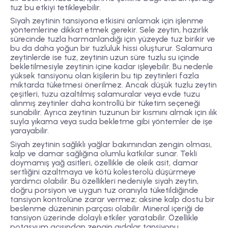
tuz bu etkiyi tetikleyebilir.
Siyah zeytinin tansiyona etkisini anlamak için işlenme
yöntemlerine dikkat etmek gerekir. Sele zeytin, hazırlık
sürecinde tuzla harmanlandığı için yüzeyde tuz birikir ve
bu da daha yoğun bir tuzluluk hissi oluşturur. Salamura
zeytinlerde ise tuz, zeytinin uzun süre tuzlu su içinde
bekletilmesiyle zeytinin içine kadar işleyebilir. Bu nedenle
yüksek tansiyonu olan kişilerin bu tip zeytinleri fazla
miktarda tüketmesi önerilmez. Ancak düşük tuzlu zeytin
çeşitleri, tuzu azaltılmış salamuralar veya evde tuzu
alınmış zeytinler daha kontrollü bir tüketim seçeneği
sunabilir. Ayrıca zeytinin tuzunun bir kısmını almak için ılık
suyla yıkama veya suda bekletme gibi yöntemler de işe
yarayabilir.
Siyah zeytinin sağlıklı yağlar bakımından zengin olması,
kalp ve damar sağlığına olumlu katkılar sunar. Tekli
doymamış yağ asitleri, özellikle de oleik asit, damar
sertliğini azaltmaya ve kötü kolesterolü düşürmeye
yardımcı olabilir. Bu özellikleri nedeniyle siyah zeytin,
doğru porsiyon ve uygun tuz oranıyla tüketildiğinde
tansiyon kontrolüne zarar vermez; aksine kalp dostu bir
beslenme düzeninin parçası olabilir. Mineral içeriği de
tansiyon üzerinde dolaylı etkiler yaratabilir. Özellikle
potasyum açısından zengin gıdalar tansiyonu