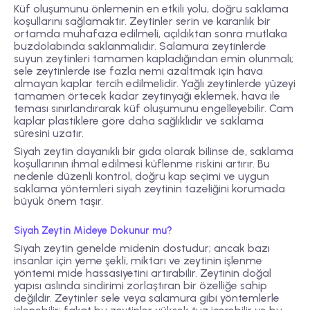
Küf oluşumunu önlemenin en etkili yolu, doğru saklama
koşullarını sağlamaktır. Zeytinler serin ve karanlık bir
ortamda muhafaza edilmeli, açıldıktan sonra mutlaka
buzdolabında saklanmalıdır. Salamura zeytinlerde
suyun zeytinleri tamamen kapladığından emin olunmalı;
sele zeytinlerde ise fazla nemi azaltmak için hava
almayan kaplar tercih edilmelidir. Yağlı zeytinlerde yüzeyi
tamamen örtecek kadar zeytinyağı eklemek, hava ile
teması sınırlandırarak küf oluşumunu engelleyebilir. Cam
kaplar plastiklere göre daha sağlıklıdır ve saklama
süresini uzatır.
Siyah zeytin dayanıklı bir gıda olarak bilinse de, saklama
koşullarının ihmal edilmesi küflenme riskini artırır. Bu
nedenle düzenli kontrol, doğru kap seçimi ve uygun
saklama yöntemleri siyah zeytinin tazeliğini korumada
büyük önem taşır.
Siyah Zeytin Mideye Dokunur mu?
Siyah zeytin genelde midenin dostudur; ancak bazı
insanlar için yeme şekli, miktarı ve zeytinin işlenme
yöntemi mide hassasiyetini artırabilir. Zeytinin doğal
yapısı aslında sindirimi zorlaştıran bir özelliğe sahip
değildir. Zeytinler sele veya salamura gibi yöntemlerle