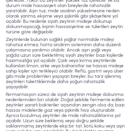
işlenebilir; fakat bu zeytinler yüksek tuz içerebilir ve bu
durum mide hassasiyeti olan bireylerde rahatsızlık
yaratabilir. Aşırı tuz, mide asidinin yükselmesine neden
olarak yanma, ekşime veya şişkinlik gibi şikâyetlere yol
açabilir. Bu nedenle siyah zeytinin mideye dokunup
dokunmayacağı, kişinin hassasiyetine ve tüketilen zeytin
türüne göre değişebilir.
Zeytinlerde bulunan sağlıklı yağlar normalde mideyi
rahatsız etmez; hatta sindirim sisteminin daha düzenli
çalışmasına yardımcı olabilir. Ancak aşırı yağlı veya
yağda uzun süre bekletilmiş siyah zeytinler bazı kişilerde
hazımsızlığa yol açabilir. Çizik veya kırma zeytinlerde
kullanılan limon, sirke veya baharatlar ise hassas mideye
sahip kişiler için tetikleyici olabilir. Reflü, gastrit veya ülser
gibi mide problemleri yaşayan bireyler, bu tarz işlenmiş
zeytinleri tükettiklerinde daha yoğun rahatsızlık
yaşayabilir.
Fermantasyon süreci de siyah zeytinin mideye dokunma
nedenlerinden biri olabilir. Doğal şekilde fermente edilen
zeytinler yararlı bakteriler açısından zengin olsa da, bazı
hassas midelerde gaz veya şişkinlik hissi oluşturabilir.
Ayrıca bozulmuş zeytinler de mide rahatsızlıklarına yol
açabilir. Uzun süre beklemiş veya doğru şekilde
saklanmamış zeytinlerde ekşi bir tat, kötü koku veya aşırı