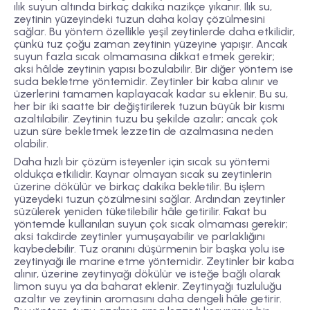
ılık suyun altında birkaç dakika nazikçe yıkanır. Ilık su,
zeytinin yüzeyindeki tuzun daha kolay çözülmesini
sağlar. Bu yöntem özellikle yeşil zeytinlerde daha etkilidir,
çünkü tuz çoğu zaman zeytinin yüzeyine yapışır. Ancak
suyun fazla sıcak olmamasına dikkat etmek gerekir;
aksi hâlde zeytinin yapısı bozulabilir. Bir diğer yöntem ise
suda bekletme
yöntemidir. Zeytinler bir kaba alınır ve
üzerlerini tamamen kaplayacak kadar su eklenir. Bu su,
her bir iki saatte bir değiştirilerek tuzun büyük bir kısmı
azaltılabilir. Zeytinin tuzu bu şekilde azalır; ancak çok
uzun süre bekletmek lezzetin de azalmasına neden
olabilir.
Daha hızlı bir çözüm isteyenler için
sıcak su yöntemi
oldukça etkilidir. Kaynar olmayan sıcak su zeytinlerin
üzerine dökülür ve birkaç dakika bekletilir. Bu işlem
yüzeydeki tuzun çözülmesini sağlar. Ardından zeytinler
süzülerek yeniden tüketilebilir hâle getirilir. Fakat bu
yöntemde kullanılan suyun çok sıcak olmaması gerekir;
aksi takdirde zeytinler yumuşayabilir ve parlaklığını
kaybedebilir. Tuz oranını düşürmenin bir başka yolu ise
zeytinyağı ile marine etme
yöntemidir. Zeytinler bir kaba
alınır, üzerine zeytinyağı dökülür ve isteğe bağlı olarak
limon suyu ya da baharat eklenir. Zeytinyağı tuzluluğu
azaltır ve zeytinin aromasını daha dengeli hâle getirir.