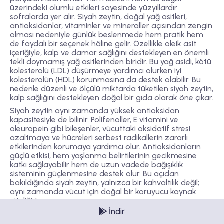
üzerindeki olumlu etkileri sayesinde yüzyıllardır
sofralarda yer alır. Siyah zeytin, doğal yağ asitleri,
antioksidanlar, vitaminler ve mineraller açısından zengin
olması nedeniyle günlük beslenmede hem pratik hem
de faydalı bir seçenek hâline gelir. Özellikle oleik asit
içeriğiyle, kalp ve damar sağlığını destekleyen en önemli
tekli doymamış yağ asitlerinden biridir. Bu yağ asidi, kötü
kolesterolü (LDL) düşürmeye yardımcı olurken iyi
kolesterolün (HDL) korunmasına da destek olabilir. Bu
nedenle düzenli ve ölçülü miktarda tüketilen siyah zeytin,
kalp sağlığını destekleyen doğal bir gıda olarak öne çıkar.
Siyah zeytin aynı zamanda yüksek antioksidan
kapasitesiyle de bilinir. Polifenoller, E vitamini ve
oleuropein gibi bileşenler, vücuttaki oksidatif stresi
azaltmaya ve hücreleri serbest radikallerin zararlı
etkilerinden korumaya yardımcı olur. Antioksidanların
güçlü etkisi, hem yaşlanma belirtilerinin gecikmesine
katkı sağlayabilir hem de uzun vadede bağışıklık
sisteminin güçlenmesine destek olur. Bu açıdan
bakıldığında siyah zeytin, yalnızca bir kahvaltılık değil;
aynı zamanda vücut için doğal bir koruyucu kaynak
niteliği taşır.
İndir
Sindirim sistemi için de oldukça faydalıdır. Lif içeriği
sayesinde bağırsak hareketlerini düzenlemeye yardımcı