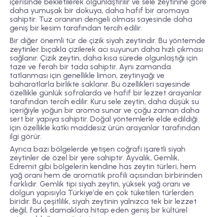
içerisinde bekletilerek olgunlaştırılır ve sele zeytinine göre
daha yumuşak bir dokuya, daha hafif bir aromaya
sahiptir. Tuz oranının dengeli olması sayesinde daha
geniş bir kesim tarafından tercih edilir.
Bir diğer önemli tür de
çizik siyah zeytin
dir. Bu yöntemde
zeytinler bıçakla çizilerek acı suyunun daha hızlı çıkması
sağlanır. Çizik zeytin, daha kısa sürede olgunlaştığı için
taze ve ferah bir tada sahiptir. Aynı zamanda
tatlanması için genellikle limon, zeytinyağı ve
baharatlarla birlikte saklanır. Bu özellikleri sayesinde
özellikle günlük sofralarda ve hafif bir lezzet arayanlar
tarafından tercih edilir.
Kuru sele zeytin
, daha düşük su
içeriğiyle yoğun bir aroma sunar ve çoğu zaman daha
sert bir yapıya sahiptir. Doğal yöntemlerle elde edildiği
için özellikle katkı maddesiz ürün arayanlar tarafından
ilgi görür.
Ayrıca bazı bölgelerde yetişen
coğrafi işaretli siyah
zeytinler
de özel bir yere sahiptir. Ayvalık, Gemlik,
Edremit gibi bölgelerin kendine has zeytin türleri, hem
yağ oranı hem de aromatik profili açısından birbirinden
farklıdır. Gemlik tipi siyah zeytin, yüksek yağ oranı ve
dolgun yapısıyla Türkiye’de en çok tüketilen türlerden
biridir. Bu çeşitlilik, siyah zeytinin yalnızca tek bir lezzet
değil, farklı damaklara hitap eden geniş bir kültürel