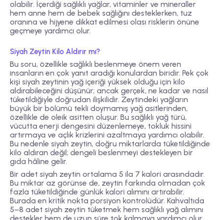
olabilir. İçerdiği sağlıklı yağlar, vitaminler ve mineraller
hem anne hem de bebek sağlığını desteklerken, tuz
oranına ve hijyene dikkat edilmesi olası risklerin önüne
geçmeye yardımcı olur.
Siyah Zeytin Kilo Aldırır mı?
Bu soru, özellikle sağlıklı beslenmeye önem veren
insanların en çok yanıt aradığı konulardan biridir. Pek çok
kişi siyah zeytinin yağ içeriği yüksek olduğu için kilo
aldırabileceğini düşünür; ancak gerçek, ne kadar ve nasıl
tüketildiğiyle doğrudan ilişkilidir. Zeytindeki yağların
büyük bir bölümü tekli doymamış yağ asitlerinden,
özellikle de oleik asitten oluşur. Bu sağlıklı yağ türü,
vücutta enerji dengesini düzenlemeye, tokluk hissini
artırmaya ve açlık krizlerini azaltmaya yardımcı olabilir.
Bu nedenle siyah zeytin, doğru miktarlarda tüketildiğinde
kilo aldıran değil; dengeli beslenmeyi destekleyen bir
gıda hâline gelir.
Bir adet siyah zeytin ortalama 5 ila 7 kalori arasındadır.
Bu miktar az görünse de, zeytin farkında olmadan çok
fazla tüketildiğinde günlük kalori alımını artırabilir.
Burada en kritik nokta porsiyon kontrolüdür. Kahvaltıda
5–8 adet siyah zeytin tüketmek hem sağlıklı yağ alımını
destekler hem de uzun süre tok kalmaya yardımcı olur.