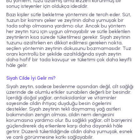
Bu yöntem, tuzu azalmış ama lezzeti korunmuş bir
sonuç isteyenler için oldukça idealdir.
Bazı kişiler
sütle bekletme
yöntemini de tercih eder. Süt,
tuzun bir kısmını çeker ve zeytinin daha yumuşak bir
tada sahip olmasına yardımcı olur. Ancak bu yöntem
her zeytin türü için uygun olmayabilir ve sütle bekletilen
zeytinlerin kısa sürede tüketilmesi gerekir. Siyah zeytinin
tuzunu azaltırken en dikkat edilmesi gereken nokta,
seçilen yöntemin zeytinin dokusunu bozmamasıdır. Tuz
oranı kontrollü bir şekilde azaltıldığında siyah zeytin
daha hafif bir tada kavuşur ve tüketimi çok daha keyifli
hâle gelir.
Siyah Cilde İyi Gelir mi?
Siyah zeytin, sadece beslenme açısından değil, cilt sağlığı
üzerinde de olumlu etkiler sunabilen değerli bir besindir.
İçerdiği doğal yağlar, antioksidanlar ve vitaminler
sayesinde cildin ihtiyaç duyduğu besin ögelerini
destekler. Siyah zeytinin tekli doymamış yağ asitleri
bakımından zengin olması, cildin nem dengesini
korumasına yardımcı olur. Bu sağlıklı yağlar, cilt bariyerini
güçlendirerek dış etkenlere karşı daha dayanıklı hâle
getirir. Düzenli tüketildiğinde cildin daha yumuşak, esnek
ve canlı görünmesine katkı sağlayabilir.