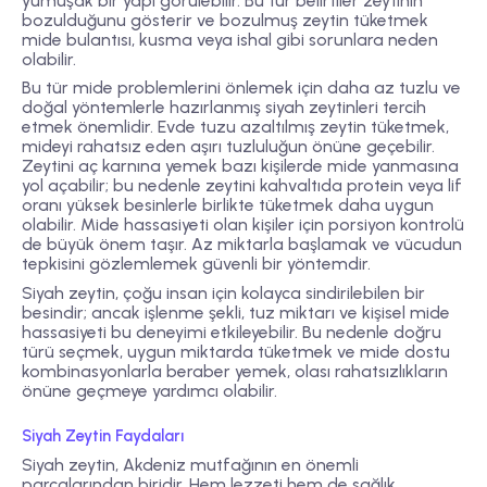
yumuşak bir yapı görülebilir. Bu tür belirtiler zeytinin
bozulduğunu gösterir ve bozulmuş zeytin tüketmek
mide bulantısı, kusma veya ishal gibi sorunlara neden
olabilir.
Bu tür mide problemlerini önlemek için daha az tuzlu ve
doğal yöntemlerle hazırlanmış siyah zeytinleri tercih
etmek önemlidir. Evde tuzu azaltılmış zeytin tüketmek,
mideyi rahatsız eden aşırı tuzluluğun önüne geçebilir.
Zeytini aç karnına yemek bazı kişilerde mide yanmasına
yol açabilir; bu nedenle zeytini kahvaltıda protein veya lif
oranı yüksek besinlerle birlikte tüketmek daha uygun
olabilir. Mide hassasiyeti olan kişiler için porsiyon kontrolü
de büyük önem taşır. Az miktarla başlamak ve vücudun
tepkisini gözlemlemek güvenli bir yöntemdir.
Siyah zeytin, çoğu insan için kolayca sindirilebilen bir
besindir; ancak işlenme şekli, tuz miktarı ve kişisel mide
hassasiyeti bu deneyimi etkileyebilir. Bu nedenle doğru
türü seçmek, uygun miktarda tüketmek ve mide dostu
kombinasyonlarla beraber yemek, olası rahatsızlıkların
önüne geçmeye yardımcı olabilir.
Siyah Zeytin Faydaları
Siyah zeytin, Akdeniz mutfağının en önemli
parçalarından biridir. Hem lezzeti hem de sağlık