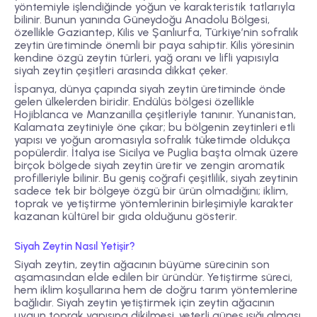
yöntemiyle işlendiğinde yoğun ve karakteristik tatlarıyla
bilinir. Bunun yanında
Güneydoğu Anadolu Bölgesi
,
özellikle Gaziantep, Kilis ve Şanlıurfa, Türkiye’nin sofralık
zeytin üretiminde önemli bir paya sahiptir. Kilis yöresinin
kendine özgü zeytin türleri, yağ oranı ve lifli yapısıyla
siyah zeytin çeşitleri arasında dikkat çeker.
İspanya
, dünya çapında siyah zeytin üretiminde önde
gelen ülkelerden biridir. Endülüs bölgesi özellikle
Hojiblanca ve Manzanilla çeşitleriyle tanınır.
Yunanistan
,
Kalamata zeytiniyle öne çıkar; bu bölgenin zeytinleri etli
yapısı ve yoğun aromasıyla sofralık tüketimde oldukça
popülerdir.
İtalya
ise Sicilya ve Puglia başta olmak üzere
birçok bölgede siyah zeytin üretir ve zengin aromatik
profilleriyle bilinir. Bu geniş coğrafi çeşitlilik, siyah zeytinin
sadece tek bir bölgeye özgü bir ürün olmadığını; iklim,
toprak ve yetiştirme yöntemlerinin birleşimiyle karakter
kazanan kültürel bir gıda olduğunu gösterir.
Siyah Zeytin Nasıl Yetişir?
Siyah zeytin, zeytin ağacının büyüme sürecinin son
aşamasından elde edilen bir üründür. Yetiştirme süreci,
hem iklim koşullarına hem de doğru tarım yöntemlerine
bağlıdır. Siyah zeytin yetiştirmek için zeytin ağacının
uygun toprak yapısına dikilmesi, yeterli güneş ışığı alması