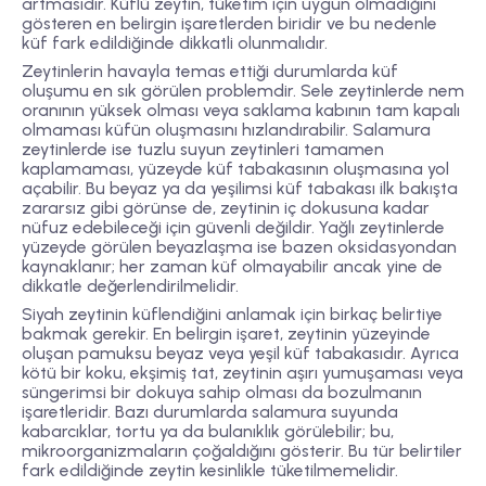
artmasıdır. Küflü zeytin, tüketim için uygun olmadığını
gösteren en belirgin işaretlerden biridir ve bu nedenle
küf fark edildiğinde dikkatli olunmalıdır.
Zeytinlerin havayla temas ettiği durumlarda küf
oluşumu en sık görülen problemdir. Sele zeytinlerde nem
oranının yüksek olması veya saklama kabının tam kapalı
olmaması küfün oluşmasını hızlandırabilir. Salamura
zeytinlerde ise tuzlu suyun zeytinleri tamamen
kaplamaması, yüzeyde küf tabakasının oluşmasına yol
açabilir. Bu beyaz ya da yeşilimsi küf tabakası ilk bakışta
zararsız gibi görünse de, zeytinin iç dokusuna kadar
nüfuz edebileceği için güvenli değildir. Yağlı zeytinlerde
yüzeyde görülen beyazlaşma ise bazen oksidasyondan
kaynaklanır; her zaman küf olmayabilir ancak yine de
dikkatle değerlendirilmelidir.
Siyah zeytinin küflendiğini anlamak için birkaç belirtiye
bakmak gerekir. En belirgin işaret, zeytinin yüzeyinde
oluşan
pamuksu beyaz veya yeşil küf tabakasıdır
. Ayrıca
kötü bir koku, ekşimiş tat, zeytinin aşırı yumuşaması veya
süngerimsi bir dokuya sahip olması da bozulmanın
işaretleridir. Bazı durumlarda salamura suyunda
kabarcıklar, tortu ya da bulanıklık görülebilir; bu,
mikroorganizmaların çoğaldığını gösterir. Bu tür belirtiler
fark edildiğinde zeytin kesinlikle tüketilmemelidir.