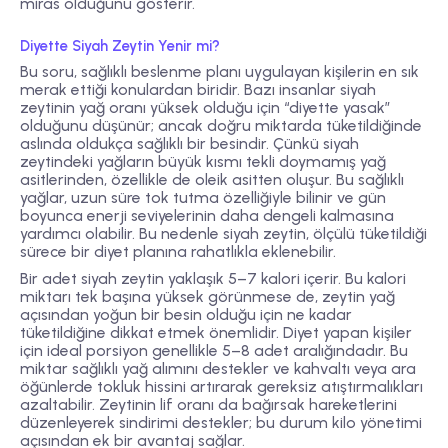
miras olduğunu gösterir.
Diyette Siyah Zeytin Yenir mi?
Bu soru, sağlıklı beslenme planı uygulayan kişilerin en sık
merak ettiği konulardan biridir. Bazı insanlar siyah
zeytinin yağ oranı yüksek olduğu için “diyette yasak”
olduğunu düşünür; ancak doğru miktarda tüketildiğinde
aslında oldukça sağlıklı bir besindir. Çünkü siyah
zeytindeki yağların büyük kısmı tekli doymamış yağ
asitlerinden, özellikle de oleik asitten oluşur. Bu sağlıklı
yağlar, uzun süre tok tutma özelliğiyle bilinir ve gün
boyunca enerji seviyelerinin daha dengeli kalmasına
yardımcı olabilir. Bu nedenle siyah zeytin, ölçülü tüketildiği
sürece bir diyet planına rahatlıkla eklenebilir.
Bir adet siyah zeytin yaklaşık 5–7 kalori içerir. Bu kalori
miktarı tek başına yüksek görünmese de, zeytin yağ
açısından yoğun bir besin olduğu için ne kadar
tüketildiğine dikkat etmek önemlidir. Diyet yapan kişiler
için ideal porsiyon genellikle 5–8 adet aralığındadır. Bu
miktar sağlıklı yağ alımını destekler ve kahvaltı veya ara
öğünlerde tokluk hissini artırarak gereksiz atıştırmalıkları
azaltabilir. Zeytinin lif oranı da bağırsak hareketlerini
düzenleyerek sindirimi destekler; bu durum kilo yönetimi
açısından ek bir avantaj sağlar.