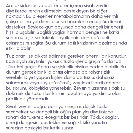
Antioksidanlar ve polifenoller içeren siyah zeytin,
diyetlerde tercih edilmesini destekleyen bir diğer
noktadır. Bu bileşenler metabolizmanın daha verimli
çalışmasına yardımcı olur ve hücrelerin enerji üretimini
destekler. Böylece gün boyunca daha dengeli bir enerji
hissi oluşabilir. Sağlıklı yağlar hormon dengesine katkı
sunarak açlık ve tokluk sinyallerinin daha düzenli
çalışmasını sağlar. Bu durum tatlı krizlerinin azalmasında
etkili olabilir.
Tuz oranı ise dikkat edilmesi gereken önemli bir konudur.
Bazı siyah zeytinler yüksek tuzla işlendiği için fazla tuz
tüketimi geçici ödem ve şişkinlik hissine neden olabilir. Bu
durum gerçek bir kilo artışı olmasa da rahatsızlık
verebilir. Diyet yapan kişiler daha az tuzlu, daha az
salamuralı veya suyu süzülmüş zeytinleri tercih ederek
bu sorunu kolaylıkla yönetebilir. Zeytinin üzerine sıcak su
dökmek de tuzun bir kısmını azaltmaya yardımcı olan
pratik bir yöntemdir.
Siyah zeytin, doğru porsiyon seçimi, düşük tuzlu
seçenekler ve dengeli bir öğün planıyla diyetinizde
rahatlıkla tüketebileceğiniz bir besindir. Tokluk sağlar,
enerji dengesini destekler ve sağlıklı kilo yönetimi
sürecine besleyici bir katkı sunar.