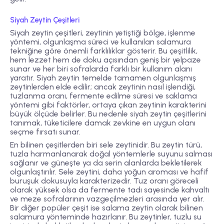
Siyah Zeytin Çeşitleri
Siyah zeytin çeşitleri
, zeytinin yetiştiği bölge, işlenme
yöntemi, olgunlaşma süreci ve kullanılan salamura
tekniğine göre önemli farklılıklar gösterir. Bu çeşitlilik,
hem lezzet hem de doku açısından geniş bir yelpaze
sunar ve her biri sofralarda farklı bir kullanım alanı
yaratır. Siyah zeytin temelde tamamen olgunlaşmış
zeytinlerden elde edilir; ancak zeytinin nasıl işlendiği,
tuzlanma oranı, fermente edilme süresi ve saklama
yöntemi gibi faktörler, ortaya çıkan zeytinin karakterini
büyük ölçüde belirler. Bu nedenle siyah zeytin çeşitlerini
tanımak, tüketicilere damak zevkine en uygun olanı
seçme fırsatı sunar.
En bilinen çeşitlerden biri
sele zeytini
dir. Bu zeytin türü,
tuzla harmanlanarak doğal yöntemlerle suyunu salması
sağlanır ve güneşte ya da serin alanlarda bekletilerek
olgunlaştırılır. Sele zeytini, daha yoğun aroması ve hafif
buruşuk dokusuyla karakterizedir. Tuz oranı göreceli
olarak yüksek olsa da fermente tadı sayesinde kahvaltı
ve meze sofralarının vazgeçilmezleri arasında yer alır.
Bir diğer popüler çeşit ise
salama zeytin
olarak bilinen
salamura yönteminde hazırlanır. Bu zeytinler, tuzlu su