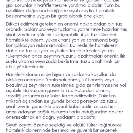
gibi sorunların hafiflemesine yardımcı olabilir. Tüm bu
özellikler değerlendirildiğinde siyah zeytin, hamilelik
beslenmesine uygun bir gıda olarak öne çıkar.
Dikkat edilmesi gereken en önemli noktalardan biri
tuz
oranıdır
. Salamura veya tuzlama yöntemiyle hazırlanmış
siyah zeytinler yüksek tuz içerebilir. Aşırı tuz tüketimi
hamilelikte ödem, yüksek tansiyon ve tansiyona bağlı
komplikasyon riskini artırabilir. Bu nedenle hamilelerin
daha az tuzlu siyah zeytinleri tercih etmeleri ya da
tüketimden önce zeytinin tuzunu azaltmaları önerilir. Ilık
suyla yıkama veya suda bekletme, tuzu azaltmak için
etkili yöntemlerdir.
Hamilelik döneminde hijyen ve saklama koşulları da
oldukça önemlidir. Yanlış saklanmış, küflenmiş veya
bozulmuş zeytinlerin tüketilmesi gıda zehirlenmesine yol
açabilir. Bu yüzden güvenilir markalardan alınmış,
tazeliği korunmuş ürünler tercih edilmelidir. Tüketim
miktarı açısından ise günde birkaç porsiyon az tuzlu
siyah zeytin genellikle güvenli kabul edilir; ancak her
anne adayının sağlık durumu farklı olduğundan doktor
önerisi almak en doğru yaklaşım olacaktır.
Siyah zeytin, özenle seçildiği ve ölçülü tüketildiği sürece
hamilelik döneminde besleyici ve güvenli bir seçenek