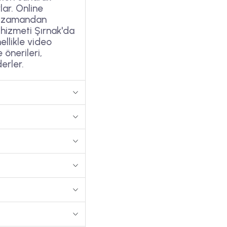
lar. Online
n, zamandan
 hizmeti Şırnak'da
ellikle video
 önerileri,
erler.