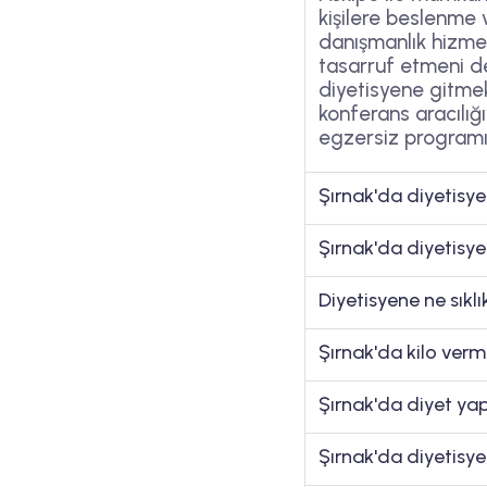
kişilere beslenme 
danışmanlık hizmet
tasarruf etmeni de
diyetisyene gitmek
konferans aracılığı
egzersiz programı 
Şırnak'da diyetisye
Şırnak'da diyetisye
Diyetisyene ne sıkl
Şırnak'da kilo verme
Şırnak'da diyet yap
Şırnak'da diyetisy