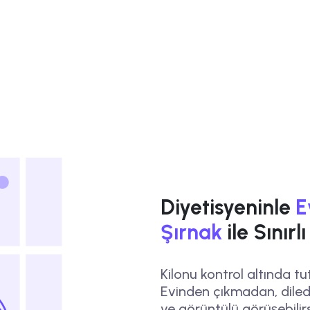
Diyetisyeninle
E
Şırnak
ile Sınırl
Kilonu kontrol altında tut
Evinden çıkmadan, diledi
ve görüntülü görüşebilirs