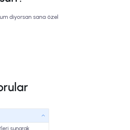
rum diyorsan sana özel
orular
leri sunarak