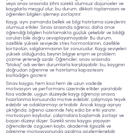
veya sınav sırasında zihni sürekli olumsuz düşünceler ve
kaygılarla meşgul olur; bu durum, dikkati toplamasını ve
öğrenilen bilgileri işlemeyi zorlaştırır.
Kaygı, aynı zamanda bellek ve bilgi hatırlama süreçlerini
olumsuz etkiler. Sınav sırasında öğrenci, daha önce
öğrendiği bilgileri hatırlamakta güçlük çekebilir ve bildiği
soruları bile doğru cevaplayamayabilir. Bu durum,
özellikle yüksek seviyede stres hormonlarının, özellikle
kortizolün, salgılanmasının bir sonucudur. Kaygı seviyeleri
yüksek olduğunda, beynin bilgiye erişim ve problem
çözme yeteneği azalır. Öğrenciler, sınav sırasında
"blokaj" adı verilen durumlarla karşılaşabilir; bu, kaygının
doğrudan öğrenme ve hatırlama kapasitesini
kısıtladığını gösterir.
Sınav kaygısı, hem kısa hem de uzun vadede
motivasyon ve performans üzerinde etkiler yaratabilir.
Kısa vadede, uygun düzeyde kaygı öğrenciyi sınava
hazırlanma konusunda motive edebilir, çalışmaya teşvik
edebilir ve odaklanmayı artırabilir. Ancak kaygı aşırıya
çıktığında, öğrenci üzerinde felç edici bir etki yaratır;
motivasyon kaybolur, çalışmalara başlamak zorlaşır ve
başarı düzeyi düşer. Sürekli sınav kaygısı yaşayan
öğrencilerde özgüven kaybı, akademik ilgisizlik ve
öğrenme motivasyonunda azalma gözlemlenebilir.