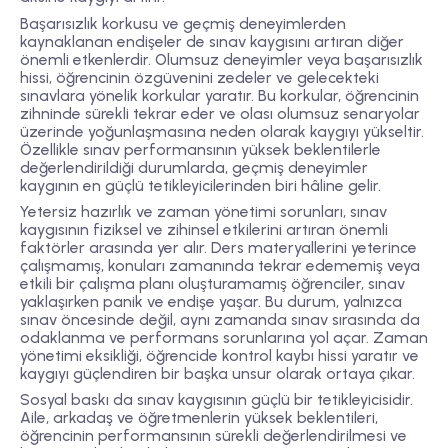
Başarısızlık korkusu ve geçmiş deneyimlerden
kaynaklanan endişeler de sınav kaygısını artıran diğer
önemli etkenlerdir. Olumsuz deneyimler veya başarısızlık
hissi, öğrencinin özgüvenini zedeler ve gelecekteki
sınavlara yönelik korkular yaratır. Bu korkular, öğrencinin
zihninde sürekli tekrar eder ve olası olumsuz senaryolar
üzerinde yoğunlaşmasına neden olarak kaygıyı yükseltir.
Özellikle sınav performansının yüksek beklentilerle
değerlendirildiği durumlarda, geçmiş deneyimler
kaygının en güçlü tetikleyicilerinden biri hâline gelir.
Yetersiz hazırlık ve zaman yönetimi sorunları, sınav
kaygısının fiziksel ve zihinsel etkilerini artıran önemli
faktörler arasında yer alır. Ders materyallerini yeterince
çalışmamış, konuları zamanında tekrar edememiş veya
etkili bir çalışma planı oluşturamamış öğrenciler, sınav
yaklaşırken panik ve endişe yaşar. Bu durum, yalnızca
sınav öncesinde değil, aynı zamanda sınav sırasında da
odaklanma ve performans sorunlarına yol açar. Zaman
yönetimi eksikliği, öğrencide kontrol kaybı hissi yaratır ve
kaygıyı güçlendiren bir başka unsur olarak ortaya çıkar.
Sosyal baskı da sınav kaygısının güçlü bir tetikleyicisidir.
Aile, arkadaş ve öğretmenlerin yüksek beklentileri,
öğrencinin performansının sürekli değerlendirilmesi ve