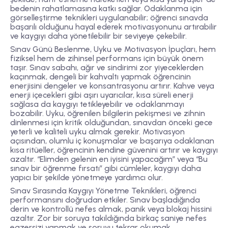
bedenin rahatlamasına katkı sağlar. Odaklanma için
görselleştirme teknikleri uygulanabilir; öğrenci sınavda
başarılı olduğunu hayal ederek motivasyonunu artırabilir
ve kaygıyı daha yönetilebilir bir seviyeye çekebilir.
Sınav Günü Beslenme, Uyku ve Motivasyon İpuçları, hem
fiziksel hem de zihinsel performans için büyük önem
taşır. Sınav sabahı, ağır ve sindirimi zor yiyeceklerden
kaçınmak, dengeli bir kahvaltı yapmak öğrencinin
enerjisini dengeler ve konsantrasyonu artırır. Kahve veya
enerji içecekleri gibi aşırı uyarıcılar, kısa süreli enerji
sağlasa da kaygıyı tetikleyebilir ve odaklanmayı
bozabilir. Uyku, öğrenilen bilgilerin pekişmesi ve zihnin
dinlenmesi için kritik olduğundan, sınavdan önceki gece
yeterli ve kaliteli uyku almak gerekir. Motivasyon
açısından, olumlu iç konuşmalar ve başarıya odaklanan
kısa ritüeller, öğrencinin kendine güvenini artırır ve kaygıyı
azaltır. “Elimden gelenin en iyisini yapacağım” veya “Bu
sınav bir öğrenme fırsatı” gibi cümleler, kaygıyı daha
yapıcı bir şekilde yönetmeye yardımcı olur.
Sınav Sırasında Kaygıyı Yönetme Teknikleri, öğrenci
performansını doğrudan etkiler. Sınav başladığında
derin ve kontrollü nefes almak, panik veya blokaj hissini
azaltır. Zor bir soruya takıldığında birkaç saniye nefes
egzersizi yapmak ve soruyu tekrar okumak