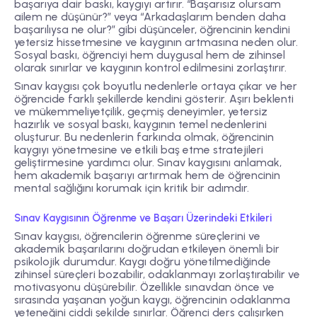
başarıya dair baskı, kaygıyı artırır. “Başarısız olursam
ailem ne düşünür?” veya “Arkadaşlarım benden daha
başarılıysa ne olur?” gibi düşünceler, öğrencinin kendini
yetersiz hissetmesine ve kaygının artmasına neden olur.
Sosyal baskı, öğrenciyi hem duygusal hem de zihinsel
olarak sınırlar ve kaygının kontrol edilmesini zorlaştırır.
Sınav kaygısı çok boyutlu nedenlerle ortaya çıkar ve her
öğrencide farklı şekillerde kendini gösterir. Aşırı beklenti
ve mükemmeliyetçilik, geçmiş deneyimler, yetersiz
hazırlık ve sosyal baskı, kaygının temel nedenlerini
oluşturur. Bu nedenlerin farkında olmak, öğrencinin
kaygıyı yönetmesine ve etkili baş etme stratejileri
geliştirmesine yardımcı olur. Sınav kaygısını anlamak,
hem akademik başarıyı artırmak hem de öğrencinin
mental sağlığını korumak için kritik bir adımdır.
Sınav Kaygısının Öğrenme ve Başarı Üzerindeki Etkileri
Sınav kaygısı, öğrencilerin öğrenme süreçlerini ve
akademik başarılarını doğrudan etkileyen önemli bir
psikolojik durumdur. Kaygı doğru yönetilmediğinde
zihinsel süreçleri bozabilir, odaklanmayı zorlaştırabilir ve
motivasyonu düşürebilir. Özellikle sınavdan önce ve
sırasında yaşanan yoğun kaygı, öğrencinin odaklanma
yeteneğini ciddi şekilde sınırlar. Öğrenci ders çalışırken