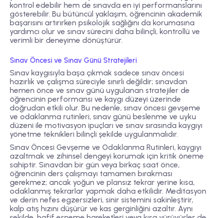
kontrol edebilir hem de sınavda en iyi performanslarını
gösterebilir. Bu bütüncül yaklaşım, öğrencinin akademik
başarısını artırırken psikolojik sağlığını da korumasına
yardımcı olur ve sınav sürecini daha bilinçli, kontrollü ve
verimli bir deneyime dönüştürür.
Sınav Öncesi ve Sınav Günü Stratejileri
Sınav kaygısıyla başa çıkmak sadece sınav öncesi
hazırlık ve çalışma süreciyle sınırlı değildir; sınavdan
hemen önce ve sınav günü uygulanan stratejiler de
öğrencinin performansı ve kaygı düzeyi üzerinde
doğrudan etkili olur. Bu nedenle, sınav öncesi gevşeme
ve odaklanma rutinleri, sınav günü beslenme ve uyku
düzeni ile motivasyon ipuçları ve sınav sırasında kaygıyı
yönetme teknikleri bilinçli şekilde uygulanmalıdır.
Sınav Öncesi Gevşeme ve Odaklanma Rutinleri, kaygıyı
azaltmak ve zihinsel dengeyi korumak için kritik öneme
sahiptir. Sınavdan bir gün veya birkaç saat önce,
öğrencinin ders çalışmayı tamamen bırakması
gerekmez; ancak yoğun ve plansız tekrar yerine kısa,
odaklanmış tekrarlar yapmak daha etkilidir. Meditasyon
ve derin nefes egzersizleri, sinir sistemini sakinleştirir,
kalp atış hızını düşürür ve kas gerginliğini azaltır. Aynı
şekilde, hafif esneme hareketleri veya kısa yürüyüşler de