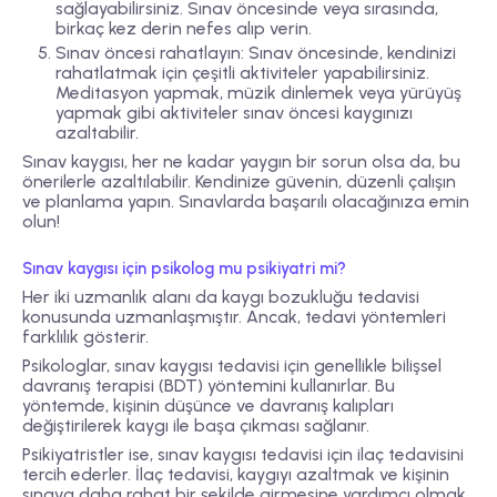
sağlayabilirsiniz. Sınav öncesinde veya sırasında,
birkaç kez derin nefes alıp verin.
Sınav öncesi rahatlayın: Sınav öncesinde, kendinizi
rahatlatmak için çeşitli aktiviteler yapabilirsiniz.
Meditasyon yapmak, müzik dinlemek veya yürüyüş
yapmak gibi aktiviteler sınav öncesi kaygınızı
azaltabilir.
Sınav kaygısı, her ne kadar yaygın bir sorun olsa da, bu
önerilerle azaltılabilir. Kendinize güvenin, düzenli çalışın
ve planlama yapın. Sınavlarda başarılı olacağınıza emin
olun!
Sınav kaygısı için psikolog mu psikiyatri mi?
Her iki uzmanlık alanı da kaygı bozukluğu tedavisi
konusunda uzmanlaşmıştır. Ancak, tedavi yöntemleri
farklılık gösterir.
Psikologlar, sınav kaygısı tedavisi için genellikle bilişsel
davranış terapisi (BDT) yöntemini kullanırlar. Bu
yöntemde, kişinin düşünce ve davranış kalıpları
değiştirilerek kaygı ile başa çıkması sağlanır.
Psikiyatristler ise, sınav kaygısı tedavisi için ilaç tedavisini
tercih ederler. İlaç tedavisi, kaygıyı azaltmak ve kişinin
sınava daha rahat bir şekilde girmesine yardımcı olmak