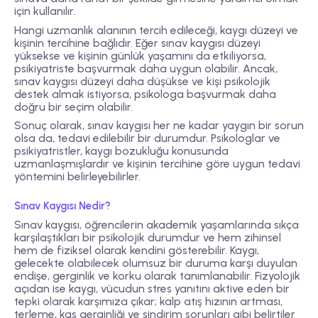
için kullanılır.
Hangi uzmanlık alanının tercih edileceği, kaygı düzeyi ve
kişinin tercihine bağlıdır. Eğer sınav kaygısı düzeyi
yüksekse ve kişinin günlük yaşamını da etkiliyorsa,
psikiyatriste başvurmak daha uygun olabilir. Ancak,
sınav kaygısı düzeyi daha düşükse ve kişi psikolojik
destek almak istiyorsa, psikologa başvurmak daha
doğru bir seçim olabilir.
Sonuç olarak, sınav kaygısı her ne kadar yaygın bir sorun
olsa da, tedavi edilebilir bir durumdur. Psikologlar ve
psikiyatristler, kaygı bozukluğu konusunda
uzmanlaşmışlardır ve kişinin tercihine göre uygun tedavi
yöntemini belirleyebilirler.
Sınav Kaygısı Nedir?
Sınav kaygısı, öğrencilerin akademik yaşamlarında sıkça
karşılaştıkları bir psikolojik durumdur ve hem zihinsel
hem de fiziksel olarak kendini gösterebilir. Kaygı,
gelecekte olabilecek olumsuz bir duruma karşı duyulan
endişe, gerginlik ve korku olarak tanımlanabilir. Fizyolojik
açıdan ise kaygı, vücudun stres yanıtını aktive eden bir
tepki olarak karşımıza çıkar; kalp atış hızının artması,
terleme, kas gerginliği ve sindirim sorunları gibi belirtiler