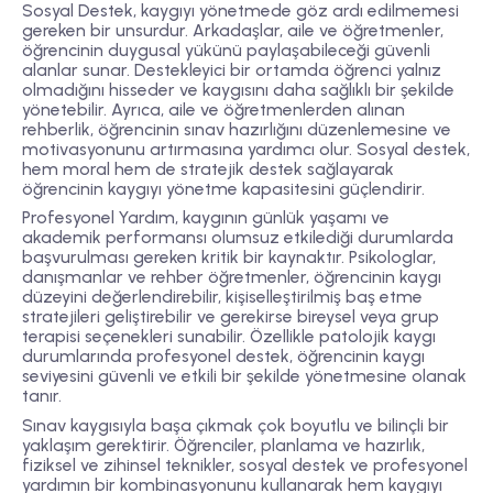
Sosyal Destek, kaygıyı yönetmede göz ardı edilmemesi
gereken bir unsurdur. Arkadaşlar, aile ve öğretmenler,
öğrencinin duygusal yükünü paylaşabileceği güvenli
alanlar sunar. Destekleyici bir ortamda öğrenci yalnız
olmadığını hisseder ve kaygısını daha sağlıklı bir şekilde
yönetebilir. Ayrıca, aile ve öğretmenlerden alınan
rehberlik, öğrencinin sınav hazırlığını düzenlemesine ve
motivasyonunu artırmasına yardımcı olur. Sosyal destek,
hem moral hem de stratejik destek sağlayarak
öğrencinin kaygıyı yönetme kapasitesini güçlendirir.
Profesyonel Yardım, kaygının günlük yaşamı ve
akademik performansı olumsuz etkilediği durumlarda
başvurulması gereken kritik bir kaynaktır. Psikologlar,
danışmanlar ve rehber öğretmenler, öğrencinin kaygı
düzeyini değerlendirebilir, kişiselleştirilmiş baş etme
stratejileri geliştirebilir ve gerekirse bireysel veya grup
terapisi seçenekleri sunabilir. Özellikle patolojik kaygı
durumlarında profesyonel destek, öğrencinin kaygı
seviyesini güvenli ve etkili bir şekilde yönetmesine olanak
tanır.
Sınav kaygısıyla başa çıkmak çok boyutlu ve bilinçli bir
yaklaşım gerektirir. Öğrenciler, planlama ve hazırlık,
fiziksel ve zihinsel teknikler, sosyal destek ve profesyonel
yardımın bir kombinasyonunu kullanarak hem kaygıyı