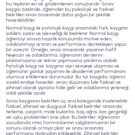
bu tepkinin en sık gözlemlenen sonuçlarıdır. Sınav
kaygısı özelinde, öğrenciler bu psikolojik ve fiziksel
belirtileri sınav öncesinde daha yoğun bir şekilde
hissedebilirler.
Normal kaygı ile patolojik kaygı arasındaki fark, kaygının
şiddeti, süresi ve işlevselliği ile belirlenir. Normal kaygı,
öğrenciyi sınava hazırlık konusunda motive eden,
odaklanmayı artıran ve performansı destekleyen yapıcı
bir süreçtir. Örneğin, sınav öncesinde yaşanan hafif
heyecan ve odaklanma, öğrencinin derslerini
planlamasına ve tekrar yapmasına yardımcı olabilir.
Patolojik kaygı ise, kaygının aşırı seviyeye ulaşması ve
öğrencinin günlük yaşamını ile akademik performansını
olumsuz etkilemesi durumudur. Bu tür kaygıda, öğrenci
sürekli endişe hisseder; sınav düşüncesi bile fiziksel ve
zihinsel olarak yıpratıcı hâle gelir ve odaklanma yeteneği
ciddi şekilde azalır.
Sınav kaygısının belirtileri üç ana kategoride incelenebilir:
fiziksel, zihinsel ve duygusal. Fiziksel belirtiler arasında
terleme, çarpıntı, mide bulantısı, baş ağrısı, kas gerginliği
ve uyku problemleri öne çıkar. Bu belirtiler, öğrencinin
vücudunda stres hormonlarının salgılanmasının bir
sonucu olarak ortaya çıkar ve sınav sırasında
performansı doğrudan etkileyebilir. Zihinsel belirtiler,