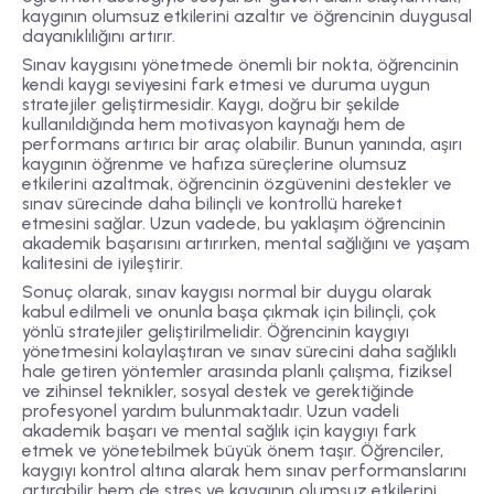
kaygının olumsuz etkilerini azaltır ve öğrencinin duygusal
dayanıklılığını artırır.
Sınav kaygısını yönetmede önemli bir nokta, öğrencinin
kendi kaygı seviyesini fark etmesi ve duruma uygun
stratejiler geliştirmesidir. Kaygı, doğru bir şekilde
kullanıldığında hem motivasyon kaynağı hem de
performans artırıcı bir araç olabilir. Bunun yanında, aşırı
kaygının öğrenme ve hafıza süreçlerine olumsuz
etkilerini azaltmak, öğrencinin özgüvenini destekler ve
sınav sürecinde daha bilinçli ve kontrollü hareket
etmesini sağlar. Uzun vadede, bu yaklaşım öğrencinin
akademik başarısını artırırken, mental sağlığını ve yaşam
kalitesini de iyileştirir.
Sonuç olarak, sınav kaygısı normal bir duygu olarak
kabul edilmeli ve onunla başa çıkmak için bilinçli, çok
yönlü stratejiler geliştirilmelidir. Öğrencinin kaygıyı
yönetmesini kolaylaştıran ve sınav sürecini daha sağlıklı
hale getiren yöntemler arasında planlı çalışma, fiziksel
ve zihinsel teknikler, sosyal destek ve gerektiğinde
profesyonel yardım bulunmaktadır. Uzun vadeli
akademik başarı ve mental sağlık için kaygıyı fark
etmek ve yönetebilmek büyük önem taşır. Öğrenciler,
kaygıyı kontrol altına alarak hem sınav performanslarını
artırabilir hem de stres ve kaygının olumsuz etkilerini