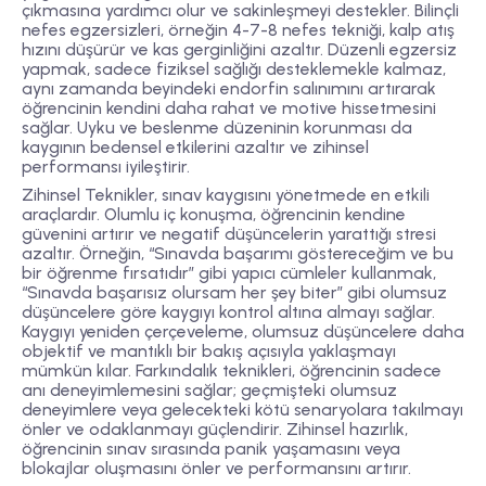
çıkmasına yardımcı olur ve sakinleşmeyi destekler. Bilinçli
nefes egzersizleri, örneğin 4-7-8 nefes tekniği, kalp atış
hızını düşürür ve kas gerginliğini azaltır. Düzenli egzersiz
yapmak, sadece fiziksel sağlığı desteklemekle kalmaz,
aynı zamanda beyindeki endorfin salınımını artırarak
öğrencinin kendini daha rahat ve motive hissetmesini
sağlar. Uyku ve beslenme düzeninin korunması da
kaygının bedensel etkilerini azaltır ve zihinsel
performansı iyileştirir.
Zihinsel Teknikler, sınav kaygısını yönetmede en etkili
araçlardır. Olumlu iç konuşma, öğrencinin kendine
güvenini artırır ve negatif düşüncelerin yarattığı stresi
azaltır. Örneğin, “Sınavda başarımı göstereceğim ve bu
bir öğrenme fırsatıdır” gibi yapıcı cümleler kullanmak,
“Sınavda başarısız olursam her şey biter” gibi olumsuz
düşüncelere göre kaygıyı kontrol altına almayı sağlar.
Kaygıyı yeniden çerçeveleme, olumsuz düşüncelere daha
objektif ve mantıklı bir bakış açısıyla yaklaşmayı
mümkün kılar. Farkındalık teknikleri, öğrencinin sadece
anı deneyimlemesini sağlar; geçmişteki olumsuz
deneyimlere veya gelecekteki kötü senaryolara takılmayı
önler ve odaklanmayı güçlendirir. Zihinsel hazırlık,
öğrencinin sınav sırasında panik yaşamasını veya
blokajlar oluşmasını önler ve performansını artırır.