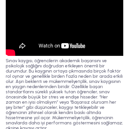
Sınav kaygısı, öğrencilerin akademik başarısını ve
psikolojik sağlığını doğrudan etkileyen önemli bir
durumdur. Bu kaygının ortaya çıkmasında birçok faktör
rol oynar ve genellikle birden fazla neden bir arada etkili
olur. Aşırı beklenti ve mükemmeliyetçilik, sınav kaygısının
en yaygın nedenlerinden biridir. Özellikle başarı
standartlarını sürekli yüksek tutan öğrenciler, sınav
öncesinde büyük bir stres ve endişe hisseder. “Her
zaman en iyisi olmalıyım” veya “Başarısız olursam her
şey biter” gibi düşünceler, kaygıyı tetikleyebilir ve
öğrencinin zihinsel olarak kendini baskı altında
hissetmesine yol açar. Mükemmeliyetçilik, öğrencinin
sınavlarda daha iyi performans göstermesini sağlamaz;
aksine kaygıyı artırır.