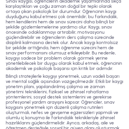
Sınav kaygısı, öğrencilerin akademik yaşamlarında sıkça
karşılaştıkları ve çoğu zaman doğal bir tepki olarak
ortaya çıkan psikolojik bir durumdur. Öğrencinin kaygı
duyduğunu kabul etmesi çok önemlidir; bu farkındalık,
hem kendilerini hem de sınav sürecini daha bilinçli bir
şekilde gözlemlemelerine yardımcı olur. Kaygı, sınav
öncesinde odaklanmayı artırabilir, motivasyonu
güçlendirebilir ve öğrencilerin ders çalışma sürecinde
disiplinli kalmasına destek olur. Ancak kaygı kontrolsüz
bir şekilde arttığında, hem öğrenme sürecini hem de
sınav performansını olumsuz etkileyebilir. Bu nedenle,
kaygıyı sadece bir problem olarak görmek yerine
yönetilebilecek bir duygu olarak kabul etmek, öğrencinin
akademik ve psikolojik başarısı için kritik bir adımdır.
Bilinçli stratejilerle kaygıyı yönetmek, uzun vadeli başarı
ve mental sağlık açısından vazgeçilmezdir. Etkili bir kaygı
yönetim planı, yapılandırılmış çalışma ve zaman
yönetimi tekniklerini, fiziksel ve zihinsel rahatlama
yöntemlerini, sosyal destek sistemlerini ve gerekirse
profesyonel yardım arayışını kapsar. Öğrenciler, sınav
kaygısını yönetmek için düzenli çalışma rutinleri
oluşturmalı, nefes ve gevşeme egzersizleri yapmalı ve
olumlu iç konuşma ile farkındalık teknikleriyle zihinsel
hazırlıklarını güçlendirmelidir. Ayrıca, arkadaş, aile ve
öğretmen desteğiyle sosyal bir güven alanı oluşturmak,