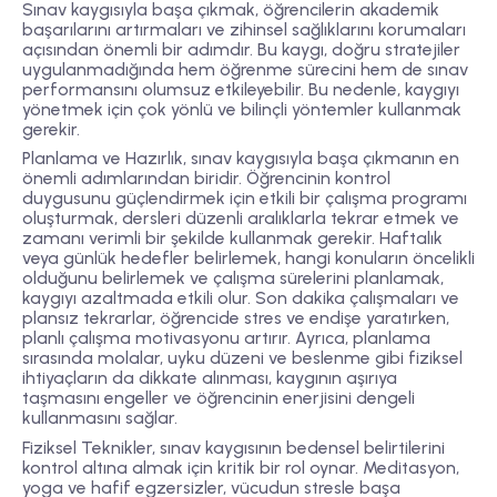
Sınav kaygısıyla başa çıkmak, öğrencilerin akademik
başarılarını artırmaları ve zihinsel sağlıklarını korumaları
açısından önemli bir adımdır. Bu kaygı, doğru stratejiler
uygulanmadığında hem öğrenme sürecini hem de sınav
performansını olumsuz etkileyebilir. Bu nedenle, kaygıyı
yönetmek için çok yönlü ve bilinçli yöntemler kullanmak
gerekir.
Planlama ve Hazırlık, sınav kaygısıyla başa çıkmanın en
önemli adımlarından biridir. Öğrencinin kontrol
duygusunu güçlendirmek için etkili bir çalışma programı
oluşturmak, dersleri düzenli aralıklarla tekrar etmek ve
zamanı verimli bir şekilde kullanmak gerekir. Haftalık
veya günlük hedefler belirlemek, hangi konuların öncelikli
olduğunu belirlemek ve çalışma sürelerini planlamak,
kaygıyı azaltmada etkili olur. Son dakika çalışmaları ve
plansız tekrarlar, öğrencide stres ve endişe yaratırken,
planlı çalışma motivasyonu artırır. Ayrıca, planlama
sırasında molalar, uyku düzeni ve beslenme gibi fiziksel
ihtiyaçların da dikkate alınması, kaygının aşırıya
taşmasını engeller ve öğrencinin enerjisini dengeli
kullanmasını sağlar.
Fiziksel Teknikler, sınav kaygısının bedensel belirtilerini
kontrol altına almak için kritik bir rol oynar. Meditasyon,
yoga ve hafif egzersizler, vücudun stresle başa