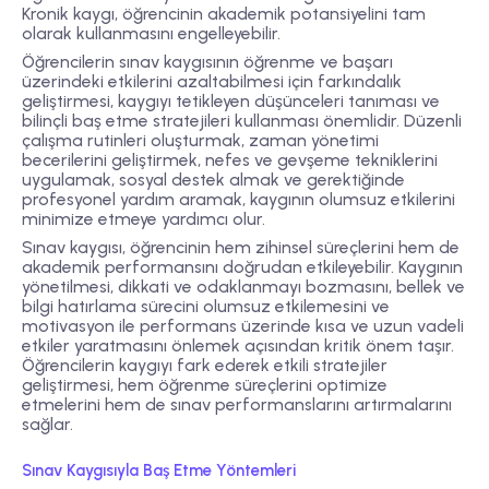
Kronik kaygı, öğrencinin akademik potansiyelini tam
olarak kullanmasını engelleyebilir.
Öğrencilerin sınav kaygısının öğrenme ve başarı
üzerindeki etkilerini azaltabilmesi için farkındalık
geliştirmesi, kaygıyı tetikleyen düşünceleri tanıması ve
bilinçli baş etme stratejileri kullanması önemlidir. Düzenli
çalışma rutinleri oluşturmak, zaman yönetimi
becerilerini geliştirmek, nefes ve gevşeme tekniklerini
uygulamak, sosyal destek almak ve gerektiğinde
profesyonel yardım aramak, kaygının olumsuz etkilerini
minimize etmeye yardımcı olur.
Sınav kaygısı, öğrencinin hem zihinsel süreçlerini hem de
akademik performansını doğrudan etkileyebilir. Kaygının
yönetilmesi, dikkati ve odaklanmayı bozmasını, bellek ve
bilgi hatırlama sürecini olumsuz etkilemesini ve
motivasyon ile performans üzerinde kısa ve uzun vadeli
etkiler yaratmasını önlemek açısından kritik önem taşır.
Öğrencilerin kaygıyı fark ederek etkili stratejiler
geliştirmesi, hem öğrenme süreçlerini optimize
etmelerini hem de sınav performanslarını artırmalarını
sağlar.
Sınav Kaygısıyla Baş Etme Yöntemleri