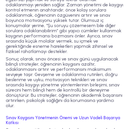
odaklanmayı yeniden sağlar. Zaman yönetimi de kaygıyı
kontrol etmenin anahtarıdır; önce kolay sorulara
odaklanmak, öğrencinin özgüvenini artırır ve sınav
boyunca motivasyonu yüksek tutar. Olumsuz iç
konuşmalar yerine, “Şu soruyu çözemesem bile diğer
sorulara odaklanabilirim” gibi yapıcı cümleler kullanmak
kaygının performansı bozmasını önler. Ayrıca, sınav
sırasında küçük molalar vermek, su içmek ve
gerektiğinde esneme hareketleri yapmak zihinsel ve
fiziksel rahatlamayı destekler.
Sonuç olarak, sınav öncesi ve sınav günü uygulanacak
bilinçli stratejiler, öğrencinin kaygısını azaltır,
odaklanmasını artırır ve performansını maksimum
seviyeye taşır. Gevşeme ve odaklanma rutinleri, doğru
beslenme ve uyku, motivasyon teknikleri ve sınav
sırasında kaygıyı yönetme yöntemlerinin birleşimi, sınav
sürecini hem bilinçli hem de kontrollü bir deneyime
dönüştürür. Bu stratejiler, öğrencinin akademik başarısını
artırırken, psikolojik sağlığını da korumasına yardımcı
olur.
Sınav Kaygısını Yönetmenin Önemi ve Uzun Vadeli Başarıya
Katkısı