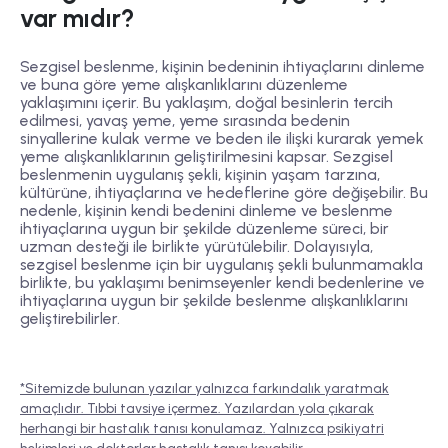
var mıdır?
Sezgisel beslenme, kişinin bedeninin ihtiyaçlarını dinleme
ve buna göre yeme alışkanlıklarını düzenleme
yaklaşımını içerir. Bu yaklaşım, doğal besinlerin tercih
edilmesi, yavaş yeme, yeme sırasında bedenin
sinyallerine kulak verme ve beden ile ilişki kurarak yemek
yeme alışkanlıklarının geliştirilmesini kapsar. Sezgisel
beslenmenin uygulanış şekli, kişinin yaşam tarzına,
kültürüne, ihtiyaçlarına ve hedeflerine göre değişebilir. Bu
nedenle, kişinin kendi bedenini dinleme ve beslenme
ihtiyaçlarına uygun bir şekilde düzenleme süreci, bir
uzman desteği ile birlikte yürütülebilir. Dolayısıyla,
sezgisel beslenme için bir uygulanış şekli bulunmamakla
birlikte, bu yaklaşımı benimseyenler kendi bedenlerine ve
ihtiyaçlarına uygun bir şekilde beslenme alışkanlıklarını
geliştirebilirler.
*Sitemizde bulunan yazılar yalnızca farkındalık yaratmak
amaçlıdır. Tıbbi tavsiye içermez. Yazılardan yola çıkarak
herhangi bir hastalık tanısı konulamaz. Yalnızca psikiyatri
hekimleri ve doktorlar hastalık tanısı koyabilir.