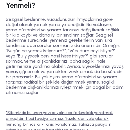
Yenmeli?
Sezgisel beslenme, vücudunuzun ihtiyaçlarına göre
doğal olarak yemek yeme yeteneğidir. Bu yaklaşım,
yeme düzeninizi ve yaşam tarzınızı değiştirerek sağlıklı
bir kilo kaybı ve daha iyi bir sindirim sağlar. Sezgisel
beslenme sürecinde, yemeniz gerekenlerin yanı sıra
kendinize bazı sorular sormanız da önemlidir. Örneğin,
"Bugün ne yemek istiyorum?", "Vücudum neyi istiyor?"
veya "Bu yiyecek beni nasıl hissettiriyor?" gibi sorular
sormak, yeme alışkanlıklarınızı daha sağlıklı hale
getirmenize yardımcı olabilir. Ayrıca, yiyeceklerinizi yavaş
yavaş çiğnemek ve yemekten zevk almak da bu sürecin
bir parçasıdır. Bu yaklaşım, yeme düzeninizi ve yaşam
tarzınızı radikal bir şekilde değiştirmek yerine, sağlıklı
beslenme alışkanlıklarınızı iyileştirmek için doğal bir adım
atmanızı sağlar.
*Sitemizde bulunan yazılar yalnızca farkındalık yaratmak
amaçlıdır. Tıbbi tavsiye içermez. Yazılardan yola çıkarak
herhangi bir hastalık tanısı konulamaz. Yalnızca psikiyatri
hekimleri ve doktorlar hastalık tanısı koyabilir.