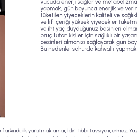
vücuda enerji sağlar ve metabolizmayı
yapmak, gün boyunca enerjik ve veriml
tüketilen yiyeceklerin kaliteli ve sağlı
ve lif içeriği yüksek yiyecekler tüke
ve ihtiyaç duyduğunuz besinleri alman
oruç tutan kişiler için sağlıklı bir y
besinleri almanızı sağlayarak gün boy
Bu nedenle, sahurda kahvaltı yapmak 
 farkındalık yaratmak amaçlıdır. Tıbbi tavsiye içermez. Yaz