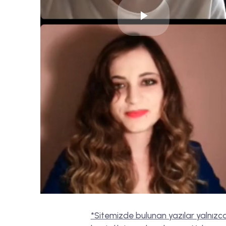
Play
Video
*Sitemizde bulunan yazılar yalnızca