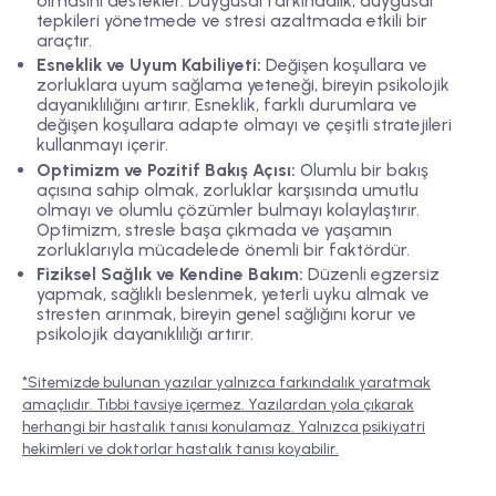
olmasını destekler. Duygusal farkındalık, duygusal
tepkileri yönetmede ve stresi azaltmada etkili bir
araçtır.
Esneklik ve Uyum Kabiliyeti:
Değişen koşullara ve
zorluklara uyum sağlama yeteneği, bireyin psikolojik
dayanıklılığını artırır. Esneklik, farklı durumlara ve
değişen koşullara adapte olmayı ve çeşitli stratejileri
kullanmayı içerir.
Optimizm ve Pozitif Bakış Açısı:
Olumlu bir bakış
açısına sahip olmak, zorluklar karşısında umutlu
olmayı ve olumlu çözümler bulmayı kolaylaştırır.
Optimizm, stresle başa çıkmada ve yaşamın
zorluklarıyla mücadelede önemli bir faktördür.
Fiziksel Sağlık ve Kendine Bakım:
Düzenli egzersiz
yapmak, sağlıklı beslenmek, yeterli uyku almak ve
stresten arınmak, bireyin genel sağlığını korur ve
psikolojik dayanıklılığı artırır.
*Sitemizde bulunan yazılar yalnızca farkındalık yaratmak
amaçlıdır. Tıbbi tavsiye içermez. Yazılardan yola çıkarak
herhangi bir hastalık tanısı konulamaz. Yalnızca psikiyatri
hekimleri ve doktorlar hastalık tanısı koyabilir.