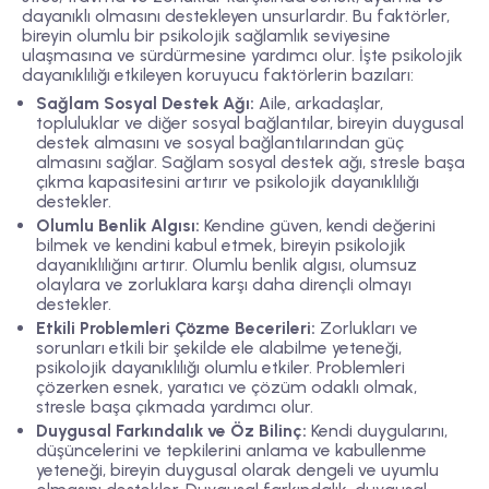
dayanıklı olmasını destekleyen unsurlardır. Bu faktörler,
bireyin olumlu bir psikolojik sağlamlık seviyesine
ulaşmasına ve sürdürmesine yardımcı olur. İşte psikolojik
dayanıklılığı etkileyen koruyucu faktörlerin bazıları:
Sağlam Sosyal Destek Ağı:
Aile, arkadaşlar,
topluluklar ve diğer sosyal bağlantılar, bireyin duygusal
destek almasını ve sosyal bağlantılarından güç
almasını sağlar. Sağlam sosyal destek ağı, stresle başa
çıkma kapasitesini artırır ve psikolojik dayanıklılığı
destekler.
Olumlu Benlik Algısı:
Kendine güven, kendi değerini
bilmek ve kendini kabul etmek, bireyin psikolojik
dayanıklılığını artırır. Olumlu benlik algısı, olumsuz
olaylara ve zorluklara karşı daha dirençli olmayı
destekler.
Etkili Problemleri Çözme Becerileri:
Zorlukları ve
sorunları etkili bir şekilde ele alabilme yeteneği,
psikolojik dayanıklılığı olumlu etkiler. Problemleri
çözerken esnek, yaratıcı ve çözüm odaklı olmak,
stresle başa çıkmada yardımcı olur.
Duygusal Farkındalık ve Öz Bilinç:
Kendi duygularını,
düşüncelerini ve tepkilerini anlama ve kabullenme
yeteneği, bireyin duygusal olarak dengeli ve uyumlu