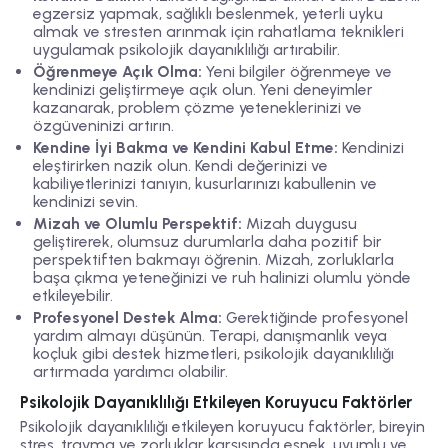
egzersiz yapmak, sağlıklı beslenmek, yeterli uyku
almak ve stresten arınmak için rahatlama teknikleri
uygulamak psikolojik dayanıklılığı artırabilir.
Öğrenmeye Açık Olma:
Yeni bilgiler öğrenmeye ve
kendinizi geliştirmeye açık olun. Yeni deneyimler
kazanarak, problem çözme yeteneklerinizi ve
özgüveninizi artırın.
Kendine İyi Bakma ve Kendini Kabul Etme:
Kendinizi
eleştirirken nazik olun. Kendi değerinizi ve
kabiliyetlerinizi tanıyın, kusurlarınızı kabullenin ve
kendinizi sevin.
Mizah ve Olumlu Perspektif:
Mizah duygusu
geliştirerek, olumsuz durumlarla daha pozitif bir
perspektiften bakmayı öğrenin. Mizah, zorluklarla
başa çıkma yeteneğinizi ve ruh halinizi olumlu yönde
etkileyebilir.
Profesyonel Destek Alma:
Gerektiğinde profesyonel
yardım almayı düşünün. Terapi, danışmanlık veya
koçluk gibi destek hizmetleri, psikolojik dayanıklılığı
artırmada yardımcı olabilir.
Psikolojik Dayanıklılığı Etkileyen Koruyucu Faktörler
Psikolojik dayanıklılığı etkileyen koruyucu faktörler, bireyin
stres, travma ve zorluklar karşısında esnek, uyumlu ve