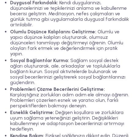
Duygusal Farkındalık:
Kendi duygularınızı,
düşüncelerinizi ve tepkilerinizi anlama ve kabullenme
becerisi geliştirin. Meditasyon, nefes çalışmaları ve
günlük tutma gibi uygulamalarla duygusal farkındalık
artırılabilir.
Olumlu Düşünce Kalıplarını Geliştirme:
Olumlu ve
yapıcı düşünce kalıpları oluşturarak, olumsuz
düşünceleri tanımlayıp değiştirmeyi öğrenin. Olumlu
olayları fark etmek ve değerlendirmek için pratik
yapın.
Sosyal Bağlantılar Kurma:
Sağlam sosyal destek
ağları oluşturarak, aile, arkadaşlar ve topluluklarla
bağlantı kurun. Sosyal aktivitelerde bulunarak ve
sosyal becerilerinizi geliştirerek sosyal bağlantılarınızı
güçlendirin.
Problemleri Çözme Becerilerini Geliştirme:
Karşılaştığınız zorlukları adım adım ele almayı öğrenin.
Problemleri çözerken esnek ve yaratıcı olun, farklı
perspektiflerden bakmayı deneyin.
Esneklik Geliştirme:
Değişen koşullara ve zorluklara
uyum sağlama yeteneğinizi geliştirin. Değişiklikleri
kabullenmeyi ve adaptasyon becerilerinizi artırmayı
hedefleyin.
Kendine Bakım:
Fiziksel sağlığınıza dikkat edin. Düzenli