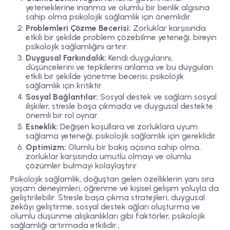
yeteneklerine inanma ve olumlu bir benlik algısına
sahip olma psikolojik sağlamlık için önemlidir.
Problemleri Çözme Becerisi:
Zorluklar karşısında
etkili bir şekilde problem çözebilme yeteneği, bireyin
psikolojik sağlamlığını artırır.
Duygusal Farkındalık:
Kendi duygularını,
düşüncelerini ve tepkilerini anlama ve bu duyguları
etkili bir şekilde yönetme becerisi, psikolojik
sağlamlık için kritiktir.
Sosyal Bağlantılar:
Sosyal destek ve sağlam sosyal
ilişkiler, stresle başa çıkmada ve duygusal destekte
önemli bir rol oynar.
Esneklik:
Değişen koşullara ve zorluklara uyum
sağlama yeteneği, psikolojik sağlamlık için gereklidir.
Optimizm:
Olumlu bir bakış açısına sahip olma,
zorluklar karşısında umutlu olmayı ve olumlu
çözümler bulmayı kolaylaştırır.
Psikolojik sağlamlık, doğuştan gelen özelliklerin yanı sıra
yaşam deneyimleri, öğrenme ve kişisel gelişim yoluyla da
geliştirilebilir. Stresle başa çıkma stratejileri, duygusal
zekâyı geliştirme, sosyal destek ağları oluşturma ve
olumlu düşünme alışkanlıkları gibi faktörler, psikolojik
sağlamlığı artırmada etkilidir.,