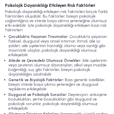
Psikolojik Dayanıklılığı Etkileyen Risk Faktörleri
Psikolojik dayanıklılığı etkileyen risk faktörleri birçok farklı
faktörden oluşabilir. Bu faktörler, bireyin psikolojik
sağlamlığına ve stresle başa çıkma yeteneğine olumsuz
etki edebilir. İşte psikolojik dayanıklılığı etkileyen bazı risk
faktörleri:
Çocuklukta Yaşanan Travmalar:
Çocuklukta yaşanan
fiziksel, duygusal veya cinsel istismar; ihmal; aile içi
şiddet; aile üyelerinin hastalığı, ölümü veya ayrılığı gibi
travmatik olaylar, psikolojik dayanıklılığı olumsuz
etkileyebilir.
Ailede ve Çevredeki Olumsuz Örnekler:
Aile üyelerinin
veya çevrenin olumsuz davranışları, alkol veya madde
bağımlılığı, suç gibi faktörler, bireyin psikolojik
dayanıklılığını azaltabilir.
Genetik ve Biyolojik Faktörler:
Bazı genetik özellikler,
bireyin stresle başa çıkma yeteneğini ve duygusal
tepkilerini etkileyebilir.
Duygusal ve Psikolojik Sorunlar:
Depresyon, anksiyete
bozuklukları, yeme bozuklukları gibi duygusal ve
psikolojik sorunlar, psikolojik dayanıklılığı olumsuz
etkileyebilir.
Olumsuz Düşünce Kalıpları:
Karamsarlık, sürekli endişe,