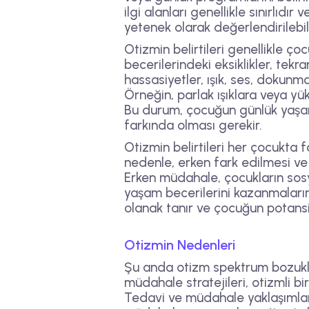
ilgi alanları genellikle sınırlıdı
yetenek olarak değerlendirilebils
Otizmin belirtileri genellikle ç
becerilerindeki eksiklikler, tekr
hassasiyetler, ışık, ses, dokunma
Örneğin, parlak ışıklara veya yüks
Bu durum, çocuğun günlük yaşam 
farkında olması gerekir.
Otizmin belirtileri her çocukta f
nedenle, erken fark edilmesi ve
Erken müdahale, çocukların sosya
yaşam becerilerini kazanmalarına
olanak tanır ve çocuğun potansiy
Otizmin Nedenleri
Şu anda otizm spektrum bozukluğ
müdahale stratejileri, otizmli bir
Tedavi ve müdahale yaklaşımları,