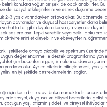
r ve belirli konulara yoğun bir şekilde odaklanabilirler.
e de, sosyal etkileşimlerini ve esnek düşünme beceriler
ocuk 2-3 yaş civarındayken ortaya çıkar. Bu dönemde, ço
arlayan davranışlar ve duyusal hassasiyetler daha belir
 ve hatta tat gibi duyulara karşı aşırı veya az duyarlılı
ek seslere aşırı tepki verebilir veya belirli dokulara kar
aktivitelerini etkileyebilir ve ebeveynlerin, öğretmen
arklı şekillerde ortaya çıkabilir ve spektrum üzerinde f
 uygun değerlendirme ile destek programlarına yönlend
l iletişim becerilerini geliştirmelerine, davranışları
 yardımcı olur. Ayrıca ailelerin bilinçlenmesi, yanlış 
elini en iyi şekilde desteklemelerini sağlar.
u için kesin bir tedavi bulunmamaktadır; ancak erken 
eylerin sosyal, duygusal ve bilişsel becerilerini gelişti
 çocuğun yaşı, otizmin şiddeti ve bireysel ihtiyaçları