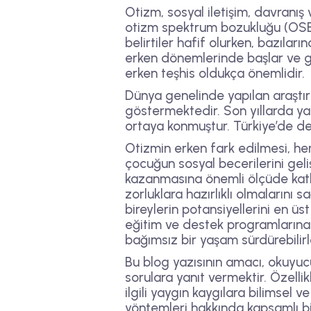
Otizm, sosyal iletişim, davranış 
otizm spektrum bozukluğu (OSB) ad
belirtiler hafif olurken, bazılar
erken dönemlerinde başlar ve ge
erken teşhis oldukça önemlidir.
Dünya genelinde yapılan araştı
göstermektedir. Son yıllarda yap
ortaya konmuştur. Türkiye’de de
Otizmin erken fark edilmesi, he
çocuğun sosyal becerilerini geli
kazanmasına önemli ölçüde katkı 
zorluklara hazırlıklı olmalarını 
bireylerin potansiyellerini en üs
eğitim ve destek programlarına y
bağımsız bir yaşam sürdürebilirl
Bu blog yazısının amacı, okuyuc
sorulara yanıt vermektir. Özelli
ilgili yaygın kaygılara bilimsel v
yöntemleri hakkında kapsamlı bil