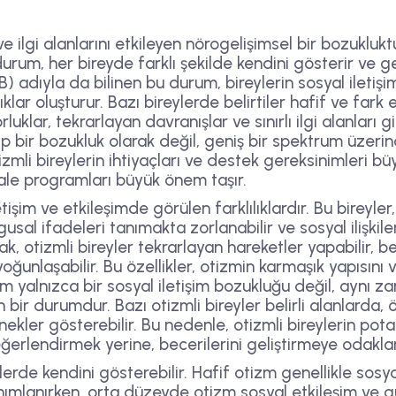
ve ilgi alanlarını etkileyen nörogelişimsel bir bozukluk
urum, her bireyde farklı şekilde kendini gösterir ve 
adıyla da bilinen bu durum, bireylerin sosyal iletişi
lıklar oluşturur. Bazı bireylerde belirtiler hafif ve fark
luklar, tekrarlayan davranışlar ve sınırlı ilgi alanları
ip bir bozukluk olarak değil, geniş bir spektrum üzeri
mli bireylerin ihtiyaçları ve destek gereksinimleri büyü
ale programları büyük önem taşır.
tişim ve etkileşimde görülen farklılıklardır. Bu bireyler,
usal ifadeleri tanımakta zorlanabilir ve sosyal ilişkile
ak, otizmli bireyler tekrarlayan hareketler yapabilir, beli
ı yoğunlaşabilir. Bu özellikler, otizmin karmaşık yapısın
m yalnızca bir sosyal iletişim bozukluğu değil, aynı zam
 bir durumdur. Bazı otizmli bireyler belirli alanlarda
ekler gösterebilir. Bu nedenle, otizmli bireylerin pota
ğerlendirmek yerine, becerilerini geliştirmeye odakla
erde kendini gösterebilir. Hafif otizm genellikle sosyal 
 tanımlanırken, orta düzeyde otizm sosyal etkileşim v