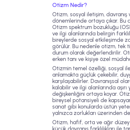
Otizm Nedir?
Otizm, sosyal iletişim, davranış 
dönemlerinde ortaya çıkar. Bu d
Otizm spektrum bozukluğu (OSB) 
ve ilgi alanlarında belirgin farklı
bireylerde sosyal etkileşimde zor
görülür. Bu nedenle otizm, tek t
durum olarak değerlendirilir. Otiz
erken tanı ve kişiye özel müdah
Otizmin temel özelliği, sosyal ile
anlamakta güçlük çekebilir, duyg
karşılaşabilirler. Davranışsal olar
kalabilir ve ilgi alanlarında aşır
değişkenliğini ortaya koyar. Otiz
bireysel potansiyeli de kapsayan
sanat gibi konularda üstün yeten
yalnızca zorlukları üzerinden de
Otizm, hafif, orta ve ağır düzeyl
küçük davranış farklılıkları ile