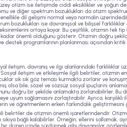
düzey otizm ise iletişimde ciddi eksiklikler ve yoğun des
u ve diğer spektrum bozuklukları da otizm spektrum
nellikle dil gelişimi normal veya normalin üzerindedi
trum bozuklukları ise davranışsal ve bilişsel farklılıkla
ksinimlerini ortaya koyar. Bu çeşitlilik, otizmin tek ti
 ne kadar önemli olduğunu gösterir. Otizmin doğru şeki
 destek programlarının planlanması açısından kritik b
syal iletişim, davranış ve ilgi alanlarındaki farklılıklar
Sosyal iletişim ve etkileşimle ilgili belirtiler, otizmin
çocuklar sık sık göz teması kurmakta zorlanır ve konu
ş olsa bile, sözel ve sözsüz sosyal ipuçlarını anlama
onunu doğru bir şekilde anlamakta zorlanabilirler. Bu 
reye uyum sağlamasını zorlaştırabilir. Ayrıca, karşılıklı
rin ve öğretmenlerin erken farkındalık geliştirmesini g
gili belirtiler de otizmin önemli işaretlerindendir. Otiz
ıkı sıkıya bağlı kalabilirler. Örneğin, ellerini sallamak,
 bir düzen içinde sürdürmek gibi davranışlar gözlemlene