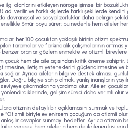
ve ilgi alanlarını etkileyen nörogelişimsel bir bozuklu
ı verilir ve farklı kişilerde farklı şekillerde kendini 
ında davranışsal ve sosyal zorluklar daha belirgin şekil
nellikle ömür boyu sürer; bu nedenle hem aileler hem 
rmalar, her 100 çocuktan yaklaşık birinin otizm spek
ılan taramalar ve farkındalık çalışmalarının artmasıy
 benzer oranlar gözlemlenmekte ve otizmli bireylere o
m çocuk hem de aile açısından kritik öneme sahiptir.
ştirmesine, iletişim yeteneklerini güçlendirmesine ve
sağlar. Ayrıca ailelerin bilgi ve destek alması, günl
sağlar. Doğru bilgiye sahip olmak, yanlış inanışların yay
t seviyeye çıkarmalarına yardımcı olur. Aileler, çocukl
önlendirdiklerinde, gelişim süreci daha verimli olur 
er.
ulara otizmin detaylı bir açıklamasını sunmak ve top
kle “Otizmli biriyle evlenirsem çocuğum da otizmli olur
e anlaşılır cevaplar sunmayı hedefler. Ayrıca otizmin be
giler vererek, hem ailelerin hem de ilgilenen kişilerin