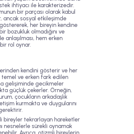
tek ihtiyacı ile karakterizedir.
unun bir parçası olarak kabul
r, ancak sosyal etkileşimde
r göstererek, her bireyin kendine
p bir bozukluk olmadığını ve
lde anlaşılması, hem erken
ir rol oynar.
 üzerinden kendini gösterir ve her
 en temel ve erken fark edilen
şma gelişiminde gecikmeler
kta güçlük çekerler. Örneğin,
durum, çocukların arkadaşlık
 iletişim kurmakta ve duygularını
erektirir.
mli bireyler tekrarlayan hareketler
 aynı nesnelerle sürekli oynamak
bilir. Ayrıca, otizmli bireylerin