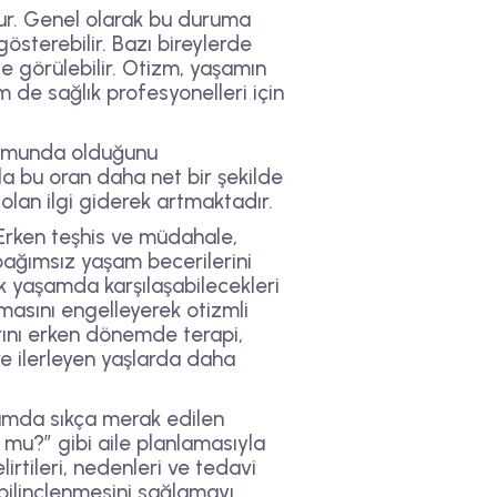
ktur. Genel olarak bu duruma
gösterebilir. Bazı bireylerde
de görülebilir. Otizm, yaşamın
de sağlık profesyonelleri için
trumunda olduğunu
la bu oran daha net bir şekilde
lan ilgi giderek artmaktadır.
 Erken teşhis ve müdahale,
 bağımsız yaşam becerilerini
ük yaşamda karşılaşabilecekleri
ılmasını engelleyerek otizmli
arını erken dönemde terapi,
ve ilerleyen yaşlarda daha
lumda sıkça merak edilen
 mu?” gibi aile planlamasıyla
lirtileri, nedenleri ve tedavi
 bilinçlenmesini sağlamayı