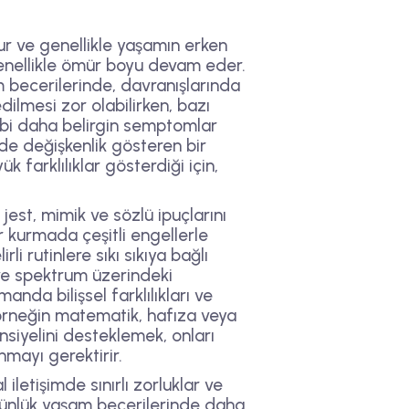
tur ve genellikle yaşamın erken
genellikle ömür boyu devam eder.
m becerilerinde, davranışlarında
 edilmesi zor olabilirken, bazı
 gibi daha belirgin semptomlar
nde değişkenlik gösteren bir
k farklılıklar gösterdiği için,
 jest, mimik ve sözlü ipuçlarını
r kurmada çeşitli engellerle
rli rutinlere sıkı sıkıya bağlı
ı ve spektrum üzerindeki
anda bilişsel farklılıkları ve
, örneğin matematik, hafıza veya
nsiyelini desteklemek, onları
nmayı gerektirir.
iletişimde sınırlı zorluklar ve
e günlük yaşam becerilerinde daha