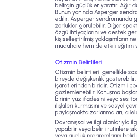
belirgin güçlükler yaratır. Ağır 
Bunun yanında Asperger sendrom
edilir. Asperger sendromunda ge
zorluklar görülebilir. Diğer spek
özgü ihtiyaçlarını ve destek gere
kişiselleştirilmiş yaklaşımların
müdahale hem de etkili eğitim ve
Otizmin Belirtileri
Otizmin belirtileri, genellikle so
bireyde değişkenlik gösterebilir. 
işaretlerinden biridir. Otizmli 
gözlemlenebilir. Konuşma başlamı
birinin yüz ifadesini veya ses t
ilişkileri kurmasını ve sosyal çev
paylaşmakta zorlanmaları, ailele
Davranışsal ve ilgi alanlarıyla il
yapabilir veya belirli rutinlere s
veya günlük programlarını belirli