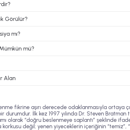
rdir?
ık Görülür?
siya mı?
k Mümkün mü?
r Alan
slenme fikrine aşırı derecede odaklanmasıyla ortaya çı
r durumdur. İlk kez 1997 yılında Dr. Steven Bratman 
amı olarak “doğru beslenmeye saplantı” şeklinde ifade
 korkusu değil; yenen yiyeceklerin içeriğinin “temiz”,