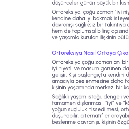
düşünceler günün büyük bir kısmın
Ortoreksiya, çoğu zaman “iyi ni
kendine daha iyi bakmak isteyen 
davranışı sağlıksız bir takıntıy
hem de toplumsal bilinç açısında
ve yaşamla kurulan ilişkinin bütün
Ortoreksiya Nasıl Ortaya Çıka
Ortoreksiya çoğu zaman ani bir ş
iyi niyetli ve masum görünen dav
gelişir. Kişi başlangıçta kendi
amacıyla beslenmesine daha faz
kişinin yaşamında merkezi bir kon
Sağlıklı yaşam isteği, dengeli ve
tamamen dışlanması, “iyi” ve “kö
yoğun suçluluk hissedilmesi, ort
düşünebilir, alternatifler arayabi
beslenme davranışı, kişinin özgü