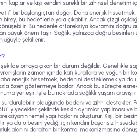
ı kaplar ve kişi kendini sürekli bir zihinsel denetim iç
yetli” bir başlangıçtan doğar. Daha enerjik hissetmek,
birey, bu hedeflerle yola çıkabilir. Ancak çizgi aşıldı
a dönüşebilir. Bu nedenle ortoreksiya kavramını doğru 
n büyük önem taşır. Sağlık, yalnızca doğru besinleri 
lüğüyle şekillenir.
r?
ekilde ortaya çıkan bir durum değildir. Genellikle sağ
ranışların zaman içinde katı kurallara ve yoğun bir k
ni daha enerjik hissetmek, bedenini desteklemek ya da
la özen göstermeye başlar. Ancak bu süreçte esnekl
uma yerleşir. İşte bu noktada sağlıklı yaşam arayışı risk
 sürdürülebilir olduğunda bedeni ve zihni destekler. Fa
tü” yiyecekler şeklinde keskin ayrımlar yapılması ve 
oreksiyanın temel yapı taşlarını oluşturur. Kişi, bir b
lir ya da o besini yediği için kendini başarısız hissedeb
rlük alanını daraltan bir kontrol mekanizmasına dönüş