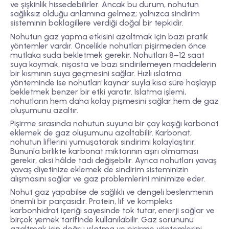
ve şişkinlik hissedebilirler. Ancak bu durum, nohutun
sağlıksız olduğu anlamına gelmez; yalnızca sindirim
sisteminin baklagillere verdiği doğal bir tepkidir.
Nohutun gaz yapma etkisini azaltmak için bazı pratik
yöntemler vardır. Öncelikle nohutları pişirmeden önce
mutlaka suda bekletmek gerekir. Nohutları 8–12 saat
suya koymak, nişasta ve bazı sindirilemeyen maddelerin
bir kısmının suya geçmesini sağlar. Hızlı ıslatma
yönteminde ise nohutları kaynar suyla kısa süre haşlayıp
bekletmek benzer bir etki yaratır. Islatma işlemi,
nohutların hem daha kolay pişmesini sağlar hem de gaz
oluşumunu azaltır.
Pişirme sırasında nohutun suyuna bir çay kaşığı karbonat
eklemek de gaz oluşumunu azaltabilir. Karbonat,
nohutun liflerini yumuşatarak sindirimi kolaylaştırır.
Bununla birlikte karbonat miktarının aşırı olmaması
gerekir, aksi hâlde tadı değişebilir. Ayrıca nohutları yavaş
yavaş diyetinize eklemek de sindirim sisteminizin
alışmasını sağlar ve gaz problemlerini minimize eder.
Nohut gaz yapabilse de sağlıklı ve dengeli beslenmenin
önemli bir parçasıdır. Protein, lif ve kompleks
karbonhidrat içeriği sayesinde tok tutar, enerji sağlar ve
birçok yemek tarifinde kullanılabilir. Gaz sorununu
azaltmak için doğru ıslatma ve pişirme yöntemlerini