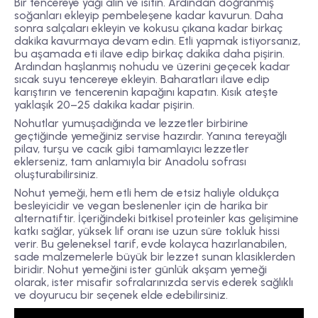
Bir tencereye yağı alın ve ısıtın. Ardından doğranmış
soğanları ekleyip pembeleşene kadar kavurun. Daha
sonra salçaları ekleyin ve kokusu çıkana kadar birkaç
dakika kavurmaya devam edin. Etli yapmak istiyorsanız,
bu aşamada eti ilave edip birkaç dakika daha pişirin.
Ardından haşlanmış nohudu ve üzerini geçecek kadar
sıcak suyu tencereye ekleyin. Baharatları ilave edip
karıştırın ve tencerenin kapağını kapatın. Kısık ateşte
yaklaşık 20–25 dakika kadar pişirin.
Nohutlar yumuşadığında ve lezzetler birbirine
geçtiğinde yemeğiniz servise hazırdır. Yanına tereyağlı
pilav, turşu ve cacık gibi tamamlayıcı lezzetler
eklerseniz, tam anlamıyla bir Anadolu sofrası
oluşturabilirsiniz.
Nohut yemeği, hem etli hem de etsiz haliyle oldukça
besleyicidir ve vegan beslenenler için de harika bir
alternatiftir. İçeriğindeki bitkisel proteinler kas gelişimine
katkı sağlar, yüksek lif oranı ise uzun süre tokluk hissi
verir. Bu geleneksel tarif, evde kolayca hazırlanabilen,
sade malzemelerle büyük bir lezzet sunan klasiklerden
biridir. Nohut yemeğini ister günlük akşam yemeği
olarak, ister misafir sofralarınızda servis ederek sağlıklı
ve doyurucu bir seçenek elde edebilirsiniz.