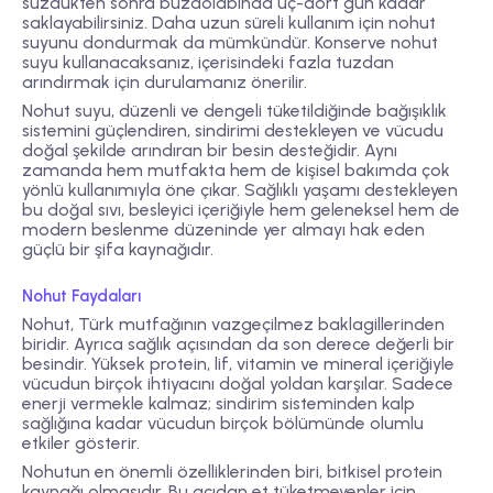
süzdükten sonra buzdolabında üç-dört gün kadar
saklayabilirsiniz. Daha uzun süreli kullanım için nohut
suyunu dondurmak da mümkündür. Konserve nohut
suyu kullanacaksanız, içerisindeki fazla tuzdan
arındırmak için durulamanız önerilir.
Nohut suyu, düzenli ve dengeli tüketildiğinde bağışıklık
sistemini güçlendiren, sindirimi destekleyen ve vücudu
doğal şekilde arındıran bir besin desteğidir. Aynı
zamanda hem mutfakta hem de kişisel bakımda çok
yönlü kullanımıyla öne çıkar. Sağlıklı yaşamı destekleyen
bu doğal sıvı, besleyici içeriğiyle hem geleneksel hem de
modern beslenme düzeninde yer almayı hak eden
güçlü bir şifa kaynağıdır.
Nohut Faydaları
Nohut, Türk mutfağının vazgeçilmez baklagillerinden
biridir. Ayrıca sağlık açısından da son derece değerli bir
besindir. Yüksek protein, lif, vitamin ve mineral içeriğiyle
vücudun birçok ihtiyacını doğal yoldan karşılar. Sadece
enerji vermekle kalmaz; sindirim sisteminden kalp
sağlığına kadar vücudun birçok bölümünde olumlu
etkiler gösterir.
Nohutun en önemli özelliklerinden biri,
bitkisel protein
kaynağı
olmasıdır. Bu açıdan et tüketmeyenler için