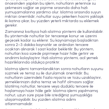
öncesinden yapılan bu işlem, nohutların yeterince su
çekmesini sağlar ve pişirme sırasında daha hızlı
yumuşamalarına yardımcı olur. Islatma sırasında suyun
miktarı önemlidir; nohutlar suyu çekerken hacmi yaklaşık
iki katına çıkar, bu yüzden yeterli miktarda su eklemek
gerekir.
Zamanınız kısıtlıysa hızlı ıslatma yöntemi de kullanılabilir.
Bu yöntemde nohutlar bir tencereye konur ve üzerini
geçecek kadar su eklenir. Su kaynamaya başladıktan
sonra 2–3 dakika kaynatılır ve ardından tencere
ocaktan alınarak 1 saat kadar bekletilir. Bu yöntem,
nohutları kısa sürede pişirmeye hazır hâle getirir ve
sindirimi kolaylaştırır. Hızlı ıslatma yöntemi, acil yemek
hazırlıklarında oldukça pratiktir.
Islatma işlemi tamamlandıktan sonra nohutların suyunu
süzmek ve temiz su ile durulamak önemlidir. Bu,
nohutların üzerindeki fazla nişasta ve tozu uzaklaştırır,
yemeklerinizin daha temiz ve hafif olmasını sağlar.
Islatılmış nohutlar, tencere veya düdüklü tencere ile
haşlamaya hazır hâle gelir. Islatma işlemi yapılmamış
nohut, uzun süre pişse bile istediğiniz yumuşaklığa
ulaşamayabilir, bu yüzden ıslatma adımı
atlanmamalıdır.