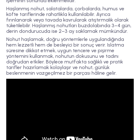
işleminin sonunda eklenmelidir.
Haşlanmış nohut, salatalarda, çorbalarda, humus ve
köfte tariflerinde rahatlıkla kullanılabilir. Ayrıca
fırınlanarak veya tavada kavrularak atıştırmalık olarak
tüketilebilir. Haşlanmış nohutları buzdolabında 3–4 gün,
derin dondurucuda ise 2–3 ay saklamak mümkündür.
Nohut haşlamak, doğru yöntemlerle uygulandığında
hem lezzetli hem de besleyici bir sonuç verir. Islatma
süresine dikkat etmek, uygun tencere ve pişirme
yöntemini kullanmak, nohutun dokusunu ve tadını
doğrudan etkiler. Böylece mutfakta sağlıklı ve pratik
tarifler hazırlamak kolaylaşır ve nohut, günlük
beslenmenin vazgeçilmez bir parçası hâline gelir.