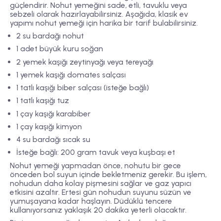
güçlendirir. Nohut yemeğini sade, etli, tavuklu veya
sebzeli olarak hazırlayabilirsiniz. Aşağıda, klasik ev
yapımı nohut yemeği için harika bir tarif bulabilirsiniz.
2 su bardağı nohut
1 adet büyük kuru soğan
2 yemek kaşığı zeytinyağı veya tereyağı
1 yemek kaşığı domates salçası
1 tatlı kaşığı biber salçası (isteğe bağlı)
1 tatlı kaşığı tuz
1 çay kaşığı karabiber
1 çay kaşığı kimyon
4 su bardağı sıcak su
İsteğe bağlı: 200 gram tavuk veya kuşbaşı et
Nohut yemeği yapmadan önce, nohutu bir gece
önceden bol suyun içinde bekletmeniz gerekir. Bu işlem,
nohudun daha kolay pişmesini sağlar ve gaz yapıcı
etkisini azaltır. Ertesi gün nohudun suyunu süzün ve
yumuşayana kadar haşlayın. Düdüklü tencere
kullanıyorsanız yaklaşık 20 dakika yeterli olacaktır.