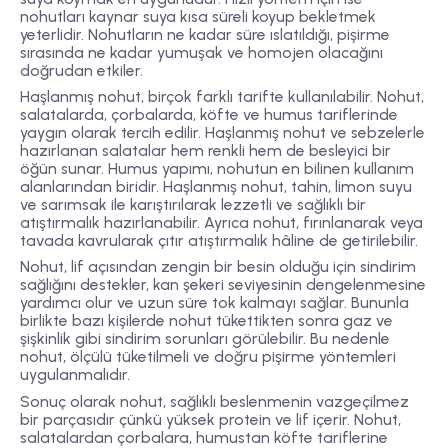
nohutları kaynar suya kısa süreli koyup bekletmek
yeterlidir. Nohutların ne kadar süre ıslatıldığı, pişirme
sırasında ne kadar yumuşak ve homojen olacağını
doğrudan etkiler.
Haşlanmış nohut, birçok farklı tarifte kullanılabilir. Nohut,
salatalarda, çorbalarda, köfte ve humus tariflerinde
yaygın olarak tercih edilir. Haşlanmış nohut ve sebzelerle
hazırlanan salatalar hem renkli hem de besleyici bir
öğün sunar. Humus yapımı, nohutun en bilinen kullanım
alanlarından biridir. Haşlanmış nohut, tahin, limon suyu
ve sarımsak ile karıştırılarak lezzetli ve sağlıklı bir
atıştırmalık hazırlanabilir. Ayrıca nohut, fırınlanarak veya
tavada kavrularak çıtır atıştırmalık hâline de getirilebilir.
Nohut, lif açısından zengin bir besin olduğu için sindirim
sağlığını destekler, kan şekeri seviyesinin dengelenmesine
yardımcı olur ve uzun süre tok kalmayı sağlar. Bununla
birlikte bazı kişilerde nohut tükettikten sonra gaz ve
şişkinlik gibi sindirim sorunları görülebilir. Bu nedenle
nohut, ölçülü tüketilmeli ve doğru pişirme yöntemleri
uygulanmalıdır.
Sonuç olarak nohut, sağlıklı beslenmenin vazgeçilmez
bir parçasıdır çünkü yüksek protein ve lif içerir. Nohut,
salatalardan çorbalara, humustan köfte tariflerine