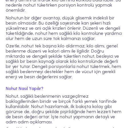
nedenle nohut tüketirken porsiyon kontrolü yapmak
önemlidir.
Nohutun bir diğer avantajı, düşük glisemik indeksli bir
besin olmasıdır. Bu özelliği sayesinde kan şekeri hızlı
yükselmez ve ani açlık krizleri önlenir. Düzenli ve dengeli
tüketildiğinde, nohut hem sağlıklı kilo kontrolüne yardımcı
olur hem de uzun süre tok kalmanızı sağlar.
Özetle, nohut tek başına kilo aldırmaz; kilo alımı, genel
beslenme düzeni ve kalori alımı ile ilgilidir. Doğru
miktarda ve dengeli şekilde tüketilen nohut, besleyici ve
sağlıklı bir besin kaynağı olarak kilo kontrolünde değerli
bir yer tutar. Dengeli porsiyonlarla nohut tüketmek, hem
sağlıklı beslenmeyi destekler hem de vücut için gerekli
enerji ve besin değerlerini sağlar.
Nohut Nasıl Yapılır?
Nohut, sağlıklı beslenmenin vazgeçilmez
baklagillerinden biridir ve birçok farklı yemek tarifinde
kullanılabilir. Nohut hazırlamak, ilk bakışta kolay gibi
görünse de, doğru şekilde pişirildiğinde hem lezzeti hem
de besin değeri artar. İşte nohut yapmanın detaylı ve
adım adım açıklaması.