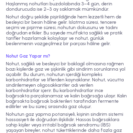
Haşlanmış nohutları buzdolabında 3–4 gün, derin
dondurucuda ise 2–3 ay saklamak mümkündür.
Nohut doğru şekilde pişirildiğinde hem lezzetli hem de
besleyici bir besin hâline gelir. Islatma süresi, tencere
seçimi ve pişirme süresi, nohutun dokusunu ve tadını
doğrudan etkiler. Bu sayede mutfakta sağlıklı ve pratik
tarifler hazırlamak kolaylaşır ve nohut, günlük
beslenmenin vazgeçilmez bir parçası hâline gelir.
Nohut Gaz Yapar mı?
Nohut, sağlıklı ve besleyici bir baklagil olmasına rağmen
bazı kişilerde gaz ve şişkinlik gibi sindirim sorunlarına yol
açabilir. Bu durum, nohutun içerdiği kompleks
karbonhidratlar ve liflerden kaynaklanır. Nohut, vücutta
sindirilemeyen oligosakkaritler adı verilen
karbonhidratlar içerir. Bu karbonhidratlar ince
bağırsakta parçalanamaz ve kalın bağırsağa ulaşır. Kalın
bağırsakta bağırsak bakterileri tarafından fermente
edilirler ve bu süreç sırasında gaz oluşur.
Nohutun gaz yapma potansiyeli, kişinin sindirim sistemi
hassasiyeti ile doğrudan ilişkilidir. Hassas bağırsaklara
sahip kişiler veya irritabl bağırsak sendromu (İBS)
yaşayan bireyler, nohut tükettiklerinde daha fazla gaz