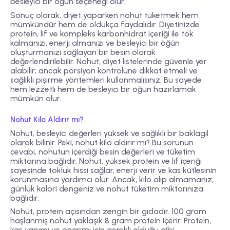
besleyici bir öğün seçeneği olur.
Sonuç olarak, diyet yaparken nohut tüketmek hem
mümkündür hem de oldukça faydalıdır. Diyetinizde
protein, lif ve kompleks karbonhidrat içeriği ile tok
kalmanızı, enerji almanızı ve besleyici bir öğün
oluşturmanızı sağlayan bir besin olarak
değerlendirilebilir. Nohut, diyet listelerinde güvenle yer
alabilir; ancak porsiyon kontrolüne dikkat etmeli ve
sağlıklı pişirme yöntemleri kullanmalısınız. Bu sayede
hem lezzetli hem de besleyici bir öğün hazırlamak
mümkün olur.
Nohut Kilo Aldırır mı?
Nohut, besleyici değerleri yüksek ve sağlıklı bir baklagil
olarak bilinir. Peki, nohut kilo aldırır mı? Bu sorunun
cevabı, nohutun içerdiği besin değerleri ve tüketim
miktarına bağlıdır. Nohut, yüksek protein ve lif içeriği
sayesinde tokluk hissi sağlar, enerji verir ve kas kütlesinin
korunmasına yardımcı olur. Ancak, kilo alıp almamanız,
günlük kalori dengeniz ve nohut tüketim miktarınıza
bağlıdır.
Nohut, protein açısından zengin bir gıdadır. 100 gram
haşlanmış nohut yaklaşık 8 gram protein içerir. Protein,
kas yapımı ve onarımı için gerekli olduğu gibi,