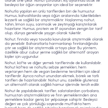
olarak öne çıkar. Nohut çorbaları, kış aylarında sıcak ve
besleyici bir öğün arayanlar için ideal bir seçenektir.
Nohutla yapılan en ünlü tariflerden biri de humustur.
Humus, kahvaltılarda veya öğün aralarında tüketilebilen
lezzetli ve sağlıklı bir atıştırmalıktır. Haşlanmış nohut,
tahin, limon suyu, sarımsak ve zeytinyağı karıştırılarak
hazırlanır. Humus, protein ve lif açısından zengin bir tarif
olup, dünya genelinde yaygın olarak tüketilir.
Nohut, fırında veya tavada kavrularak atıştırmalık olarak
da yenebilir. Baharatlarla harmanlanıp fırınlandığında
çıtır ve sağlıklı bir atıştırmalık ortaya çıkar. Bu yöntem,
özellikle abur cubur yerine sağlıklı bir alternatif arayan
kişiler için uygundur.
Nohut, köfte ve diğer yemek tariflerinde de kullanılabilir.
Nohut köftesi ve nohutlu sebze yemekleri, hem
vejetaryen hem de vegan beslenme tercihleri için ideal
tariflerdir. Ayrıca nohut unundan ekmek, börek ve tatlı
tarifleri de hazırlanabilir. Nohut unu, özellikle glutensiz
un alternatifi olarak sağlıklı hamur işlerinde tercih edilir.
Nohut ile yapılabilecek tarifler, salatalardan çorbalara,
humustan atıştırmalıklara ve fırın yemeklerinden ana
yemeklere kadar geniş bir yelpazeye sahiptir. Besleyici
değeri ve çok yönlülüğü sayesinde mutfakta hem