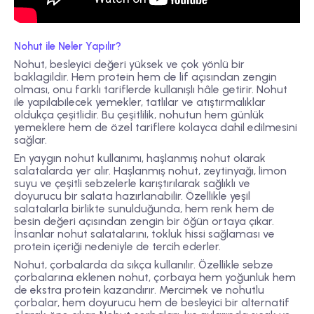
Nohut ile Neler Yapılır?
Nohut, besleyici değeri yüksek ve çok yönlü bir
baklagildir. Hem protein hem de lif açısından zengin
olması, onu farklı tariflerde kullanışlı hâle getirir. Nohut
ile yapılabilecek yemekler, tatlılar ve atıştırmalıklar
oldukça çeşitlidir. Bu çeşitlilik, nohutun hem günlük
yemeklere hem de özel tariflere kolayca dahil edilmesini
sağlar.
En yaygın nohut kullanımı, haşlanmış nohut olarak
salatalarda yer alır. Haşlanmış nohut, zeytinyağı, limon
suyu ve çeşitli sebzelerle karıştırılarak sağlıklı ve
doyurucu bir salata hazırlanabilir. Özellikle yeşil
salatalarla birlikte sunulduğunda, hem renk hem de
besin değeri açısından zengin bir öğün ortaya çıkar.
İnsanlar nohut salatalarını, tokluk hissi sağlaması ve
protein içeriği nedeniyle de tercih ederler.
Nohut, çorbalarda da sıkça kullanılır. Özellikle sebze
çorbalarına eklenen nohut, çorbaya hem yoğunluk hem
de ekstra protein kazandırır. Mercimek ve nohutlu
çorbalar, hem doyurucu hem de besleyici bir alternatif