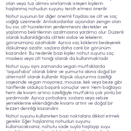
olan veya tuz alımını sınırlamak isteyen kişilerin
haşlanmış nohudun suyunu tercih etmesi önerilir.
Nohut suyunun bir diğer önemli faydası ise cilt ve saç
sağlığı üzerinedir. Antioksidanlar açısından zengin olan
bu sıvı, cilt hücrelerinin yenilenmesini destekler ve
yaşlanma belirtilerinin azalmasına yardımcı olur. Düzenli
olarak kullanıldığında ciltteki sivilce ve lekelerin
görünümünü azaltabilir. Ayrıca saç köklerini besleyerek
dökülmeyi azaltır, saçlara daha canlı bir görünüm
kazandırır. Bu nedenle bazı kişiler nohut suyunu saç
maskesi veya cilt toniği olarak da kullanmaktadır.
Nohut suyu aynı zamanda vegan mutfaklarda
“aquafaba” olarak bilinir ve yumurta akına doğal bir
alternatif olarak kullanılır. Köpük oluşturma özelliği
sayesinde vegan mayonez, mousse, kek veya beze gibi
tariflerde oldukça başarılı sonuçlar verir. Hem bağlayıcı
hem de kıvam artırıcı özelliğiyle mutfakta çok yönlü bir
yardımcıdır. Ayrıca çorbalara, soslara veya sebze
yemeklerine eklendiğinde kıvamı artırır ve doğal bir
lezzet derinliği kazandırır.
Nohut suyunu kullanırken bazı noktalara dikkat etmek
gerekir. Eğer haşlanmış nohudun suyunu
kullanacaksanız, nohutu sade suyla haşlayıp suyu