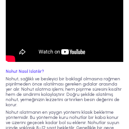
Nohut Nasıl Islatılır?
Nohut, sağlıklı ve besleyici bir baklagil olmasına rağmen
pişirilmeden önce ıslatılması gereken gıdalar arasında
yer alır. Nohut ıslatma işlemi, hem pişirme süresini kısaltır
hem de sindirimi kolaylaştırır. Doğru şekilde ıslatılmış
nohut, yemeğinizin lezzetini artırırken besin değerini de
korur.
Nohut ıslatmanın en yaygın yöntemi klasik bekletme
yöntemidir. Bu yöntemde kuru nohutlar bir kaba konur
ve üzerini geçecek kadar bol su eklenir. Nohutlar suyun
içinde yaklaşık 8–12 saat bekletilir. Genellikle bir gece