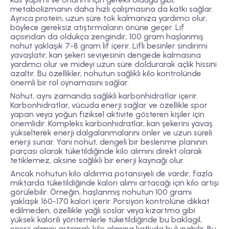
metabolizmanın daha hızlı çalışmasına da katkı sağlar.
Ayrıca protein, uzun süre tok kalmanıza yardımcı olur,
böylece gereksiz atıştırmaların önüne geçer. Lif
açısından da oldukça zengindir; 100 gram haşlanmış
nohut yaklaşık 7-8 gram lif içerir. Lifli besinler sindirimi
yavaşlatır, kan şekeri seviyesinin dengede kalmasına
yardımcı olur ve mideyi uzun süre doldurarak açlık hissini
azaltır. Bu özellikler, nohutun sağlıklı kilo kontrolünde
önemli bir rol oynamasını sağlar.
Nohut, aynı zamanda sağlıklı karbonhidratlar içerir.
Karbonhidratlar, vücuda enerji sağlar ve özellikle spor
yapan veya yoğun fiziksel aktivite gösteren kişiler için
önemlidir. Kompleks karbonhidratlar, kan şekerini yavaş
yükselterek enerji dalgalanmalarını önler ve uzun süreli
enerji sunar. Yani nohut, dengeli bir beslenme planının
parçası olarak tüketildiğinde kilo alımını direkt olarak
tetiklemez, aksine sağlıklı bir enerji kaynağı olur.
Ancak nohutun kilo aldırma potansiyeli de vardır; fazla
miktarda tüketildiğinde kalori alımı artacağı için kilo artışı
görülebilir. Örneğin, haşlanmış nohutun 100 gramı
yaklaşık 160-170 kalori içerir. Porsiyon kontrolüne dikkat
edilmeden, özellikle yağlı soslar veya kızartma gibi
yüksek kalorili yöntemlerle tüketildiğinde bu baklagil,
enerji alımını artırarak kilo alımına katkıda bulunabilir. Bu