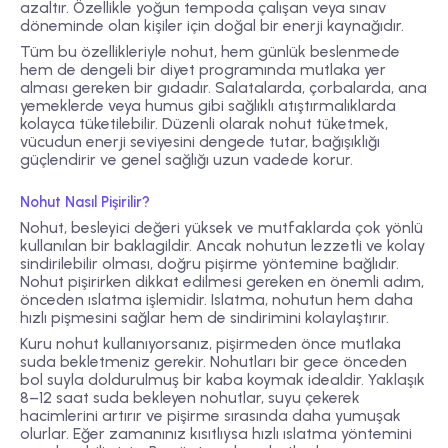
azaltır. Özellikle yoğun tempoda çalışan veya sınav
döneminde olan kişiler için doğal bir enerji kaynağıdır.
Tüm bu özellikleriyle nohut, hem günlük beslenmede
hem de dengeli bir diyet programında mutlaka yer
alması gereken bir gıdadır. Salatalarda, çorbalarda, ana
yemeklerde veya humus gibi sağlıklı atıştırmalıklarda
kolayca tüketilebilir. Düzenli olarak nohut tüketmek,
vücudun enerji seviyesini dengede tutar, bağışıklığı
güçlendirir ve genel sağlığı uzun vadede korur.
Nohut Nasıl Pişirilir?
Nohut, besleyici değeri yüksek ve mutfaklarda çok yönlü
kullanılan bir baklagildir. Ancak nohutun lezzetli ve kolay
sindirilebilir olması, doğru pişirme yöntemine bağlıdır.
Nohut pişirirken dikkat edilmesi gereken en önemli adım,
önceden ıslatma işlemidir. Islatma, nohutun hem daha
hızlı pişmesini sağlar hem de sindirimini kolaylaştırır.
Kuru nohut kullanıyorsanız, pişirmeden önce mutlaka
suda bekletmeniz gerekir. Nohutları bir gece önceden
bol suyla doldurulmuş bir kaba koymak idealdir. Yaklaşık
8–12 saat suda bekleyen nohutlar, suyu çekerek
hacimlerini artırır ve pişirme sırasında daha yumuşak
olurlar. Eğer zamanınız kısıtlıysa hızlı ıslatma yöntemini