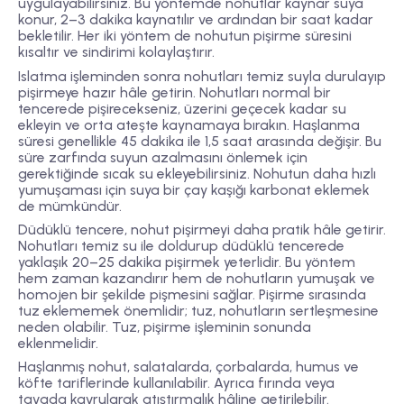
uygulayabilirsiniz. Bu yöntemde nohutlar kaynar suya
konur, 2–3 dakika kaynatılır ve ardından bir saat kadar
bekletilir. Her iki yöntem de nohutun pişirme süresini
kısaltır ve sindirimi kolaylaştırır.
Islatma işleminden sonra nohutları temiz suyla durulayıp
pişirmeye hazır hâle getirin. Nohutları normal bir
tencerede pişirecekseniz, üzerini geçecek kadar su
ekleyin ve orta ateşte kaynamaya bırakın. Haşlanma
süresi genellikle 45 dakika ile 1,5 saat arasında değişir. Bu
süre zarfında suyun azalmasını önlemek için
gerektiğinde sıcak su ekleyebilirsiniz. Nohutun daha hızlı
yumuşaması için suya bir çay kaşığı karbonat eklemek
de mümkündür.
Düdüklü tencere, nohut pişirmeyi daha pratik hâle getirir.
Nohutları temiz su ile doldurup düdüklü tencerede
yaklaşık 20–25 dakika pişirmek yeterlidir. Bu yöntem
hem zaman kazandırır hem de nohutların yumuşak ve
homojen bir şekilde pişmesini sağlar. Pişirme sırasında
tuz eklememek önemlidir; tuz, nohutların sertleşmesine
neden olabilir. Tuz, pişirme işleminin sonunda
eklenmelidir.
Haşlanmış nohut, salatalarda, çorbalarda, humus ve
köfte tariflerinde kullanılabilir. Ayrıca fırında veya
tavada kavrularak atıştırmalık hâline getirilebilir.