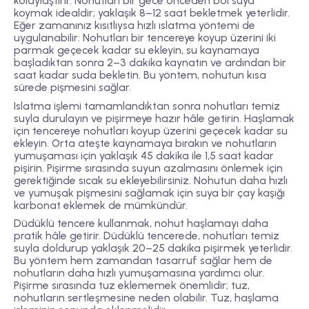
kolaylaştırır. Nohutları bir gece önceden bol suya
koymak idealdir; yaklaşık 8–12 saat bekletmek yeterlidir.
Eğer zamanınız kısıtlıysa hızlı ıslatma yöntemi de
uygulanabilir: Nohutları bir tencereye koyup üzerini iki
parmak geçecek kadar su ekleyin, su kaynamaya
başladıktan sonra 2–3 dakika kaynatın ve ardından bir
saat kadar suda bekletin. Bu yöntem, nohutun kısa
sürede pişmesini sağlar.
Islatma işlemi tamamlandıktan sonra nohutları temiz
suyla durulayın ve pişirmeye hazır hâle getirin. Haşlamak
için tencereye nohutları koyup üzerini geçecek kadar su
ekleyin. Orta ateşte kaynamaya bırakın ve nohutların
yumuşaması için yaklaşık 45 dakika ile 1,5 saat kadar
pişirin. Pişirme sırasında suyun azalmasını önlemek için
gerektiğinde sıcak su ekleyebilirsiniz. Nohutun daha hızlı
ve yumuşak pişmesini sağlamak için suya bir çay kaşığı
karbonat eklemek de mümkündür.
Düdüklü tencere kullanmak, nohut haşlamayı daha
pratik hâle getirir. Düdüklü tencerede, nohutları temiz
suyla doldurup yaklaşık 20–25 dakika pişirmek yeterlidir.
Bu yöntem hem zamandan tasarruf sağlar hem de
nohutların daha hızlı yumuşamasına yardımcı olur.
Pişirme sırasında tuz eklememek önemlidir; tuz,
nohutların sertleşmesine neden olabilir. Tuz, haşlama