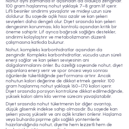
Nohut aynı zamanda lif açısından da oldukça zengindir.
100 gram haşlanmış nohut yaklaşık 7–8 gram lif içerir.
Lifli besinler sindirimi yavaşlatır ve mideyi uzun süre
doldurur. Bu sayede açlık hissi azalır ve kan şekeri
seviyeleri daha dengeli olur. Diyet sırasında kan şekeri
dengesinin korunması, kilo kontrolü açısından kritik bir
öneme sahiptir. Lif ayrıca bağırsak sağlığını destekler,
sindirimi kolaylaştırır ve metabolizmanın düzenli
çalışmasına katkıda bulunur.
Nohut, kompleks karbonhidratlar açısından da
zengindir. Kompleks karbonhidratlar, vücuda uzun süreli
enerji sağlar ve kan şekeri seviyesinin ani
dalgalanmalarını önler. Bu özelliği sayesinde nohut, diyet
yapanlara enerji verir ve spor öncesi veya sonrası
öğünlerde tüketildiğinde performansı artırır. Ancak
nohutun kalori değerine de dikkat etmek gerekir. 100
gram haşlanmış nohut yaklaşık 160–170 kalori içerir.
Diyet sırasında porsiyon kontrolüne dikkat edilmediğinde,
yüksek kalori alımı kilo verme sürecini yavaşlatabilir.
Diyet sırasında nohut tüketmenin bir diğer avantajı,
düşük glisemik indekse sahip olmasıdır. Bu sayede kan
şekeri yavaş yükselir ve ani açlık krizleri önlenir. Haşlama
veya buharda pişirme gibi sağlıklı yöntemlerle
hazırlandığında nohut, diyette hem lezzetli hem de