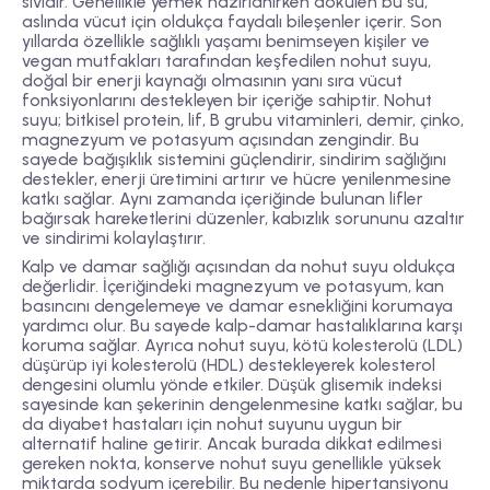
sıvıdır. Genellikle yemek hazırlanırken dökülen bu su,
aslında vücut için oldukça faydalı bileşenler içerir. Son
yıllarda özellikle sağlıklı yaşamı benimseyen kişiler ve
vegan mutfakları tarafından keşfedilen nohut suyu,
doğal bir enerji kaynağı olmasının yanı sıra vücut
fonksiyonlarını destekleyen bir içeriğe sahiptir. Nohut
suyu; bitkisel protein, lif, B grubu vitaminleri, demir, çinko,
magnezyum ve potasyum açısından zengindir. Bu
sayede bağışıklık sistemini güçlendirir, sindirim sağlığını
destekler, enerji üretimini artırır ve hücre yenilenmesine
katkı sağlar. Aynı zamanda içeriğinde bulunan lifler
bağırsak hareketlerini düzenler, kabızlık sorununu azaltır
ve sindirimi kolaylaştırır.
Kalp ve damar sağlığı açısından da nohut suyu oldukça
değerlidir. İçeriğindeki magnezyum ve potasyum, kan
basıncını dengelemeye ve damar esnekliğini korumaya
yardımcı olur. Bu sayede kalp-damar hastalıklarına karşı
koruma sağlar. Ayrıca nohut suyu, kötü kolesterolü (LDL)
düşürüp iyi kolesterolü (HDL) destekleyerek kolesterol
dengesini olumlu yönde etkiler. Düşük glisemik indeksi
sayesinde kan şekerinin dengelenmesine katkı sağlar, bu
da diyabet hastaları için nohut suyunu uygun bir
alternatif haline getirir. Ancak burada dikkat edilmesi
gereken nokta, konserve nohut suyu genellikle yüksek
miktarda sodyum içerebilir. Bu nedenle hipertansiyonu