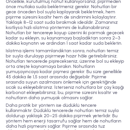
Öncelikle, kurutulmuş nohut kullanıyorsanız, pişirmeden
önce mutlaka suda bekletmeniz gerekir. Nohutları bir
gece önceden bol suyla kaplayarak bekletmek, hem
pişirme süresini kısaltır hem de sindirimini kolaylaştırır.
Yaklaşık 8–12 saat suda bırakmak idealdir. Zamanınız
kısıtlıysa hızlı ıslatma yöntemini de kullanabilirsiniz:
Nohutları bir tencereye koyup üzerini iki parmak geçecek
kadar su ekleyin, su kaynamaya başladıktan sonra 2–3
dakika kaynatın ve ardından 1 saat kadar suda bekletin.
Islatma işlemi tamamlandıktan sonra, nohutları temiz
bir suyla durulayıp pişirmeye hazır hâle getirebilirsiniz.
Nohutları tencerede pişirecekseniz, üzerine bol su ekleyip
orta ateşte kaynamaya bırakın. Nohutların
yumuşayıncaya kadar pişmesi gerekir. Bu süre genellikle
45 dakika ile 1,5 saat arasında değişebilir. Pişirme
sırasında suyun azalmasını önlemek için gerektiğinde
sıcak su ekleyebilirsiniz. İsterseniz nohutlara bir çay kaşığı
karbonat ekleyebilirsiniz; bu, pişirme süresini kısaltır ve
nohutların daha yumuşak olmasını sağlar.
Daha pratik bir yöntem ise düdüklü tencere
kullanmaktır. Düdüklü tencerede nohutları temiz suyla
doldurup yaklaşık 20–25 dakika pişirmek yeterlidir. Bu
yöntem hem enerji tasarrufu sağlar hem de nohutların
daha hızlı pişmesini sağlar. Pişirme sırasında tuz