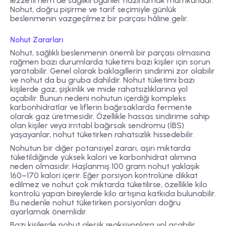
lezzetli hem de sağlıklı öğünler hazırlamak mümkündür.
Nohut, doğru pişirme ve tarif seçimiyle günlük
beslenmenin vazgeçilmez bir parçası hâline gelir.
Nohut Zararları
Nohut, sağlıklı beslenmenin önemli bir parçası olmasına
rağmen bazı durumlarda tüketimi bazı kişiler için sorun
yaratabilir. Genel olarak baklagillerin sindirimi zor olabilir
ve nohut da bu gruba dahildir. Nohut tüketimi bazı
kişilerde gaz, şişkinlik ve mide rahatsızlıklarına yol
açabilir. Bunun nedeni nohutun içerdiği kompleks
karbonhidratlar ve liflerin bağırsaklarda fermente
olarak gaz üretmesidir. Özellikle hassas sindirime sahip
olan kişiler veya irritabl bağırsak sendromu (İBS)
yaşayanlar, nohut tüketirken rahatsızlık hissedebilir.
Nohutun bir diğer potansiyel zararı, aşırı miktarda
tüketildiğinde yüksek kalori ve karbonhidrat alımına
neden olmasıdır. Haşlanmış 100 gram nohut yaklaşık
160–170 kalori içerir. Eğer porsiyon kontrolüne dikkat
edilmez ve nohut çok miktarda tüketilirse, özellikle kilo
kontrolü yapan bireylerde kilo artışına katkıda bulunabilir.
Bu nedenle nohut tüketirken porsiyonları doğru
ayarlamak önemlidir.
Bazı kişilerde nohut alerjik reaksiyonlara yol açabilir.