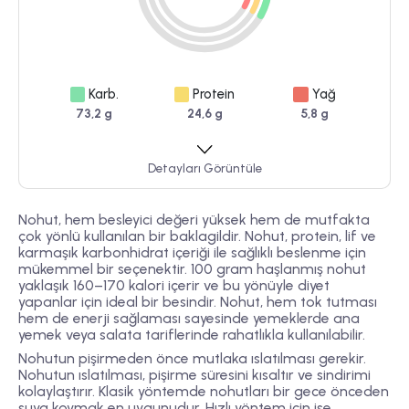
Karb.
Protein
Yağ
73,2 g
24,6 g
5,8 g
Detayları Görüntüle
Nohut, hem besleyici değeri yüksek hem de mutfakta
çok yönlü kullanılan bir baklagildir. Nohut, protein, lif ve
karmaşık karbonhidrat içeriği ile sağlıklı beslenme için
mükemmel bir seçenektir. 100 gram haşlanmış nohut
yaklaşık 160–170 kalori içerir ve bu yönüyle diyet
yapanlar için ideal bir besindir. Nohut, hem tok tutması
hem de enerji sağlaması sayesinde yemeklerde ana
yemek veya salata tariflerinde rahatlıkla kullanılabilir.
Nohutun pişirmeden önce mutlaka ıslatılması gerekir.
Nohutun ıslatılması, pişirme süresini kısaltır ve sindirimi
kolaylaştırır. Klasik yöntemde nohutları bir gece önceden
suya koymak en uygunudur. Hızlı yöntem için ise