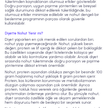
tüketimden kaynaklanan olumsuz etkiler gösterebilir.
Doğru porsiyon, uygun pişirme yöntemleri ve bireysel
sağlık durumuna dikkat edilerek tüketildiğinde, bu
olumsuz etkiler minimize edilebilir ve nohut dengeli bir
beslenme programının parçası olarak güvenle
kullanılabilir.
Diyette Nohut Yenir mi?
Diyet yaparken en çok merak edilen sorulardan biri,
nohut yiyip yiyemeyeceğinizdir. Nohut, yüksek besin
değeri, protein ve lif içeriği ile dikkat çeken bir baklagildir.
Bu özellikleri sayesinde diyet listelerinde kolayca yer
alabilir ve kilo kontrolüne yardımcı olabilir. Ancak diyet
sırasında nohut tüketiminde doğru porsiyon ve pişirme
yöntemine dikkat etmek önemlidir.
Nohut, protein açısından oldukça zengin bir besindir. 100
gram haşlanmış nohut yaklaşık 8 gram protein içerir.
Protein, kas kütlesinin korunması ve metabolizmanın
düzgün çalışması açısından çok önemlidir. Ayrıca
protein, tokluk hissi vererek ara öğünlerde gereksiz
atıştırmaları önlemeye yardımcı olur. Bu yönüyle nohut,
diyet sırasında özellikle öğle ve akşam yemeklerinde
hem doyurucu hem de besleyici bir seçenek sunar.