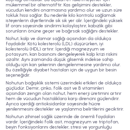
mükemmel bir alternatiftir. Kas gelişimini destekler,
vücudun kendini onarmasına yardımcı olur ve uzun süre
tokluk hissi sağlar. Bu nedenle kilo kontrolü sağlamak
isteyenlerin diyetlerinde sık sık yer alır. İçeriğindeki yüksek
lif oranı sayesinde sindirimi kolaylaştırır, kabızlık gibi
sorunların önüne geçer ve bağırsak sağlığını destekler.
Nohut,
kalp ve damar sağlığı
açısından da oldukça
faydalıdır. Kötü kolesterolü (LDL) düşürürken, iyi
kolesterolü (HDL) artırır. İçerdiği magnezyum ve
potasyum, kan basıncını dengeleyerek kalp krizi riskini
azaltır. Aynı zamanda düşük glisemik indekse sahip
olduğu için kan şekerinin dengelenmesine yardımcı olur.
Bu özelliğiyle diyabet hastaları için de uygun bir besin
seçeneğidir.
Nohutun
bağışıklık sistemi üzerindeki
etkileri de oldukça
güçlüdür. Demir, çinko, folik asit ve B vitaminleri
açısından zengin olan nohut, hem enerji üretimini artırır
hem de vücudun hastalıklara karşı direncini güçlendirir.
Ayrıca içerdiği antioksidanlar sayesinde hücre
yenilenmesini destekler ve yaşlanma belirtilerini geciktirir.
Nohutun
zihinsel sağlık
üzerinde de önemli faydaları
vardır. İçeriğindeki folik asit, magnezyum ve triptofan,
beyin fonksiyonlarını destekler, stresi ve yorgunluğu