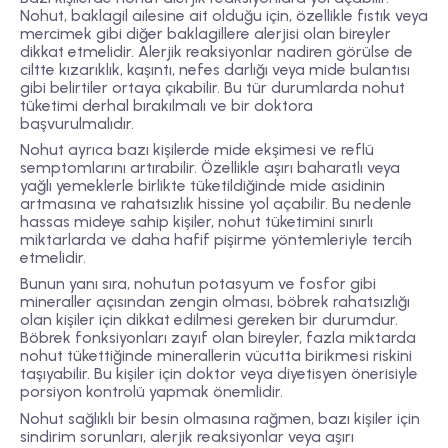
Nohut, baklagil ailesine ait olduğu için, özellikle fıstık veya
mercimek gibi diğer baklagillere alerjisi olan bireyler
dikkat etmelidir. Alerjik reaksiyonlar nadiren görülse de
ciltte kızarıklık, kaşıntı, nefes darlığı veya mide bulantısı
gibi belirtiler ortaya çıkabilir. Bu tür durumlarda nohut
tüketimi derhal bırakılmalı ve bir doktora
başvurulmalıdır.
Nohut ayrıca bazı kişilerde mide ekşimesi ve reflü
semptomlarını artırabilir. Özellikle aşırı baharatlı veya
yağlı yemeklerle birlikte tüketildiğinde mide asidinin
artmasına ve rahatsızlık hissine yol açabilir. Bu nedenle
hassas mideye sahip kişiler, nohut tüketimini sınırlı
miktarlarda ve daha hafif pişirme yöntemleriyle tercih
etmelidir.
Bunun yanı sıra, nohutun potasyum ve fosfor gibi
mineraller açısından zengin olması, böbrek rahatsızlığı
olan kişiler için dikkat edilmesi gereken bir durumdur.
Böbrek fonksiyonları zayıf olan bireyler, fazla miktarda
nohut tükettiğinde minerallerin vücutta birikmesi riskini
taşıyabilir. Bu kişiler için doktor veya diyetisyen önerisiyle
porsiyon kontrolü yapmak önemlidir.
Nohut sağlıklı bir besin olmasına rağmen, bazı kişiler için
sindirim sorunları, alerjik reaksiyonlar veya aşırı