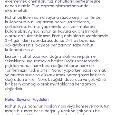
eklememek önemlidir; tuz, nohutların sertleşmesine
neden olabilir. Tuz, pişirme işleminin sonunda
eklenmelidir.
Nohut piştikten sonra suyunu süzüp çeşitli tariflerde
kullanabilirsiniz. Haşlanmış nohut, salatalarda,
çorbalarda, humus yapımında ve kızartmalarda
kullanılabilir. Ayrıca nohutları kavurarak atıştırmalık
olarak da tüketebilirsiniz. Pişmiş nohutları buzdolabında
3–4 gün, derin dondurucuda ise 2–3 ay boyunca
saklayabilirsiniz; böylece her zaman taze nohut
kullanabilirsiniz.
Lezzetli nohut yapmak, doğru ıslatma ve pişirme
tekniklerini uygulamakla başlar. Doğru yöntemlerle
pişirilen nohut, hem besin değerini korur hem de
tariflerinizin tadını artırır. Nohut yaparken sabırlı olmak
ve pişirme süresine dikkat etmek, yemeğinizin kalitesini
doğrudan etkiler. Nohut, sağlıklı, doyurucu ve çok yönlü
bir besin kaynağı olarak mutfaklarda her zaman
değerlidir.
Nohut Suyunun Faydaları
Nohut suyu, nohutun haşlanması veya konserve nohutun
içinde bulunan, besin değeri yüksek ve çok yönlü bir