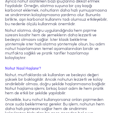
Ayrıca nohut ıslatılırken bazı ipuçlarına dikkat etmek
faydalıdır. Örneğin, ıslatma suyuna bir çay kaşığı
karbonat eklemek, nohutların daha hızlı yumuşamasına
ve sindiriminin kolaylaşmasına yardımcı olur. Bununla
birlikte, aşırı karbonat kullanımı tadı olumsuz etkileyebilir,
bu nedenle ölçülü kullanmak önemlidir.
Nohut ıslatma, doğru uygulandığında hem pişirme
süresini kısaltır hem de yemeklerin daha lezzetli ve
besleyici olmasını sağlar. İster klasik bekletme
yöntemiyle ister hızlı ıslatma yöntemiyle olsun, bu adım
nohut hazırlamanın temel aşamalarından biridir ve
mutfakta sağlıklı ve pratik tarifler hazırlamayı
kolaylaştırır.
Nohut Nasıl Haşlanır?
Nohut, mutfaklarda sık kullanılan ve besleyici değeri
yüksek bir baklagildir. Ancak nohutun lezzetli ve kolay
sindirilebilir olması, doğru şekilde haşlanmasına bağlıdır.
Nohut haşlama işlemi, birkaç basit adım ile hem pratik
hem de etkili bir şekilde yapılabilir.
Öncelikle, kuru nohut kullanıyorsanız onları pişirmeden
önce suda bekletmeniz gerekir. Bu işlem, nohutun hem
daha hızlı pişmesini sağlar hem de sindirimini