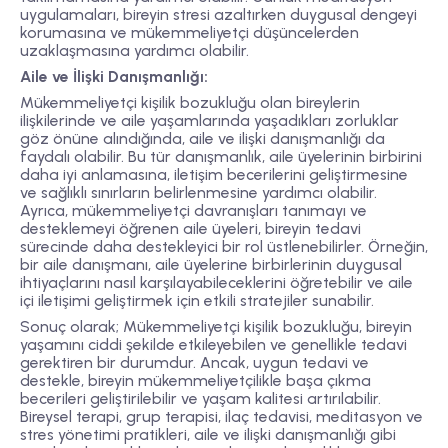
uygulamaları, bireyin stresi azaltırken duygusal dengeyi
korumasına ve mükemmeliyetçi düşüncelerden
uzaklaşmasına yardımcı olabilir.
Aile ve İlişki Danışmanlığı:
Mükemmeliyetçi kişilik bozukluğu olan bireylerin
ilişkilerinde ve aile yaşamlarında yaşadıkları zorluklar
göz önüne alındığında, aile ve ilişki danışmanlığı da
faydalı olabilir. Bu tür danışmanlık, aile üyelerinin birbirini
daha iyi anlamasına, iletişim becerilerini geliştirmesine
ve sağlıklı sınırların belirlenmesine yardımcı olabilir.
Ayrıca, mükemmeliyetçi davranışları tanımayı ve
desteklemeyi öğrenen aile üyeleri, bireyin tedavi
sürecinde daha destekleyici bir rol üstlenebilirler. Örneğin,
bir aile danışmanı, aile üyelerine birbirlerinin duygusal
ihtiyaçlarını nasıl karşılayabileceklerini öğretebilir ve aile
içi iletişimi geliştirmek için etkili stratejiler sunabilir.
Sonuç olarak; Mükemmeliyetçi kişilik bozukluğu, bireyin
yaşamını ciddi şekilde etkileyebilen ve genellikle tedavi
gerektiren bir durumdur. Ancak, uygun tedavi ve
destekle, bireyin mükemmeliyetçilikle başa çıkma
becerileri geliştirilebilir ve yaşam kalitesi artırılabilir.
Bireysel terapi, grup terapisi, ilaç tedavisi, meditasyon ve
stres yönetimi pratikleri, aile ve ilişki danışmanlığı gibi