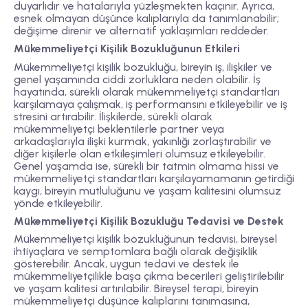
duyarlıdır ve hatalarıyla yüzleşmekten kaçınır. Ayrıca,
esnek olmayan düşünce kalıplarıyla da tanımlanabilir;
değişime direnir ve alternatif yaklaşımları reddeder.
Mükemmeliyetçi Kişilik Bozukluğunun Etkileri
Mükemmeliyetçi kişilik bozukluğu, bireyin iş, ilişkiler ve
genel yaşamında ciddi zorluklara neden olabilir. İş
hayatında, sürekli olarak mükemmeliyetçi standartları
karşılamaya çalışmak, iş performansını etkileyebilir ve iş
stresini artırabilir. İlişkilerde, sürekli olarak
mükemmeliyetçi beklentilerle partner veya
arkadaşlarıyla ilişki kurmak, yakınlığı zorlaştırabilir ve
diğer kişilerle olan etkileşimleri olumsuz etkileyebilir.
Genel yaşamda ise, sürekli bir tatmin olmama hissi ve
mükemmeliyetçi standartları karşılayamamanın getirdiği
kaygı, bireyin mutluluğunu ve yaşam kalitesini olumsuz
yönde etkileyebilir.
Mükemmeliyetçi Kişilik Bozukluğu Tedavisi ve Destek
Mükemmeliyetçi kişilik bozukluğunun tedavisi, bireysel
ihtiyaçlara ve semptomlara bağlı olarak değişiklik
gösterebilir. Ancak, uygun tedavi ve destek ile
mükemmeliyetçilikle başa çıkma becerileri geliştirilebilir
ve yaşam kalitesi artırılabilir. Bireysel terapi, bireyin
mükemmeliyetçi düşünce kalıplarını tanımasına,