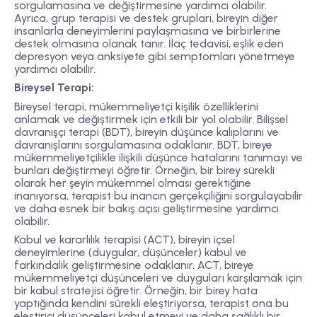
sorgulamasına ve değiştirmesine yardımcı olabilir.
Ayrıca, grup terapisi ve destek grupları, bireyin diğer
insanlarla deneyimlerini paylaşmasına ve birbirlerine
destek olmasına olanak tanır. İlaç tedavisi, eşlik eden
depresyon veya anksiyete gibi semptomları yönetmeye
yardımcı olabilir.
Bireysel Terapi:
Bireysel terapi, mükemmeliyetçi kişilik özelliklerini
anlamak ve değiştirmek için etkili bir yol olabilir. Bilişsel
davranışçı terapi (BDT), bireyin düşünce kalıplarını ve
davranışlarını sorgulamasına odaklanır. BDT, bireye
mükemmeliyetçilikle ilişkili düşünce hatalarını tanımayı ve
bunları değiştirmeyi öğretir. Örneğin, bir birey sürekli
olarak her şeyin mükemmel olması gerektiğine
inanıyorsa, terapist bu inancın gerçekçiliğini sorgulayabilir
ve daha esnek bir bakış açısı geliştirmesine yardımcı
olabilir.
Kabul ve kararlılık terapisi (ACT), bireyin içsel
deneyimlerine (duygular, düşünceler) kabul ve
farkındalık geliştirmesine odaklanır. ACT, bireye
mükemmeliyetçi düşünceleri ve duyguları karşılamak için
bir kabul stratejisi öğretir. Örneğin, bir birey hata
yaptığında kendini sürekli eleştiriyorsa, terapist ona bu
eleştirici düşünceleri kabul etmeyi ve daha sağlıklı bir