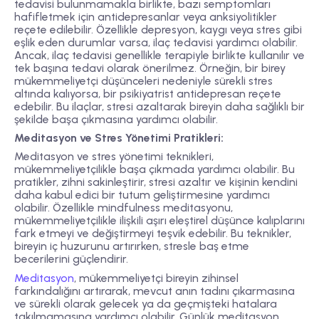
tedavisi bulunmamakla birlikte, bazı semptomları
hafifletmek için antidepresanlar veya anksiyolitikler
reçete edilebilir. Özellikle depresyon, kaygı veya stres gibi
eşlik eden durumlar varsa, ilaç tedavisi yardımcı olabilir.
Ancak, ilaç tedavisi genellikle terapiyle birlikte kullanılır ve
tek başına tedavi olarak önerilmez. Örneğin, bir birey
mükemmeliyetçi düşünceleri nedeniyle sürekli stres
altında kalıyorsa, bir psikiyatrist antidepresan reçete
edebilir. Bu ilaçlar, stresi azaltarak bireyin daha sağlıklı bir
şekilde başa çıkmasına yardımcı olabilir.
Meditasyon ve Stres Yönetimi Pratikleri:
Meditasyon ve stres yönetimi teknikleri,
mükemmeliyetçilikle başa çıkmada yardımcı olabilir. Bu
pratikler, zihni sakinleştirir, stresi azaltır ve kişinin kendini
daha kabul edici bir tutum geliştirmesine yardımcı
olabilir. Özellikle mindfulness meditasyonu,
mükemmeliyetçilikle ilişkili aşırı eleştirel düşünce kalıplarını
fark etmeyi ve değiştirmeyi teşvik edebilir. Bu teknikler,
bireyin iç huzurunu artırırken, stresle baş etme
becerilerini güçlendirir.
Meditasyon
, mükemmeliyetçi bireyin zihinsel
farkındalığını artırarak, mevcut anın tadını çıkarmasına
ve sürekli olarak gelecek ya da geçmişteki hatalara
takılmamasına yardımcı olabilir. Günlük meditasyon