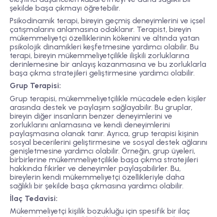
şekilde başa çıkmayı öğretebilir.
Psikodinamik terapi, bireyin geçmiş deneyimlerini ve içsel
çatışmalarını anlamasına odaklanır. Terapist, bireyin
mükemmeliyetçi özelliklerinin kökenini ve altında yatan
psikolojik dinamikleri keşfetmesine yardımcı olabilir. Bu
terapi, bireyin mükemmeliyetçilikle ilişkili zorluklarına
derinlemesine bir anlayış kazanmasına ve bu zorluklarla
başa çıkma stratejileri geliştirmesine yardımcı olabilir.
Grup Terapisi:
Grup terapisi, mükemmeliyetçilikle mücadele eden kişiler
arasında destek ve paylaşım sağlayabilir. Bu gruplar,
bireyin diğer insanların benzer deneyimlerini ve
zorluklarını anlamasına ve kendi deneyimlerini
paylaşmasına olanak tanır. Ayrıca, grup terapisi kişinin
sosyal becerilerini geliştirmesine ve sosyal destek ağlarını
genişletmesine yardımcı olabilir. Örneğin, grup üyeleri,
birbirlerine mükemmeliyetçilikle başa çıkma stratejileri
hakkında fikirler ve deneyimler paylaşabilirler. Bu,
bireylerin kendi mükemmeliyetçi özellikleriyle daha
sağlıklı bir şekilde başa çıkmasına yardımcı olabilir.
İlaç Tedavisi:
Mükemmeliyetçi kişilik bozukluğu için spesifik bir ilaç