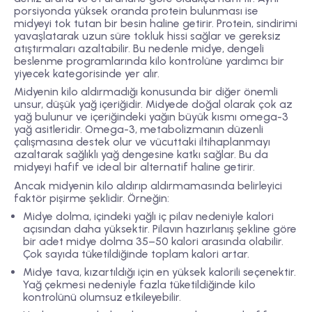
porsiyonda yüksek oranda
protein
bulunması ise
midyeyi tok tutan bir besin haline getirir. Protein, sindirimi
yavaşlatarak uzun süre tokluk hissi sağlar ve gereksiz
atıştırmaları azaltabilir. Bu nedenle midye, dengeli
beslenme programlarında kilo kontrolüne yardımcı bir
yiyecek kategorisinde yer alır.
Midyenin kilo aldırmadığı konusunda bir diğer önemli
unsur,
düşük yağ içeriğidir
. Midyede doğal olarak çok az
yağ bulunur ve içeriğindeki yağın büyük kısmı omega-3
yağ asitleridir. Omega-3, metabolizmanın düzenli
çalışmasına destek olur ve vücuttaki iltihaplanmayı
azaltarak sağlıklı yağ dengesine katkı sağlar. Bu da
midyeyi hafif ve ideal bir alternatif haline getirir.
Ancak midyenin kilo aldırıp aldırmamasında belirleyici
faktör
pişirme şeklidir
. Örneğin:
Midye dolma
, içindeki yağlı iç pilav nedeniyle kalori
açısından daha yüksektir. Pilavın hazırlanış şekline göre
bir adet midye dolma
35–50 kalori
arasında olabilir.
Çok sayıda tüketildiğinde toplam kalori artar.
Midye tava
, kızartıldığı için en yüksek kalorili seçenektir.
Yağ çekmesi nedeniyle fazla tüketildiğinde kilo
kontrolünü olumsuz etkileyebilir.