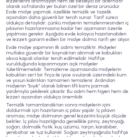
lezzetlerini aratmayan hem de besleyici bir alternatif
olarak sofralarda yer bulan özel bir deniz ürünüdür.
Evde midye yapmak, özellikle temizlik ve tazelik
açısından daha güvenli bir tercih sunar. Tarif süreci
oldukça detaylıdır; çünkü midyenin temizlenmesinden iç
pilavının hazırlanmasına kadar her aşamanın özenle
yapılması gerekir. Aşağıda evde kolayca hazırlanabilen
ve lezzeti garanti edilen bir midye dolma tarifi yer alıyor.
Evde midye yapımının ilk adımı
temizliktir
. Midyeler
mutlaka güvenilir bir kaynaktan alınmalı ve kabukları
sıkıca kapalı olanlar tercih edilmelidir. Hafifçe
vurulduğunda kapanmayan açık midyeler
tüketilmemelidir. Temizleme aşamasında midyelerin
kabukları sert bir fırça ile iyice ovularak üzerindeki kum
ve yosun kalıntıları tamamen temizlenir. Ardından
midyenin “bıyık” olarak bilinen lifli kısmı parmak
yardımıyla çekilerek çıkarılır. Bu adım hem hijyen hem de
lezzet açısından oldukça önemlidir.
Temizlik tamamlandıktan sonra midyelerin içini
doldurmak için hazırlanan
iç pilav
yapılır. İç pilavın
aroması, midye dolmanın genel lezzetini büyük ölçüde
belirler. İç pilav hazırlığında genellikle pirinç, zeytinyağı,
soğan, dolmalık fıstık, kuş üzümü, tarçın, karabiber,
yenibahar ve tuz kullanılır. Soğan zeytinyağında hafifçe