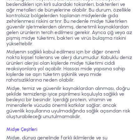
beslendikleri için kirli sulardaki toksinleri, bakterileri ve
ağır metalleri de bünyelerine alabilir. Bu durum, özellikle
kontrolsüz bölgelerden toplanan midyelerde gıda
zehirlenmesi riskini artırır. Bu nedenle midye tüketirken
güvenilir işletmelerden alınmış, denetimli kaynaklardan
gelen ürünlerin tercih edilmesi gerekir. Ayrıca çiğ veya az
pişmiş midye tüketimi, bakteri ve virüs bulaşma riskini
yükseltebilir.
Midyenin sağlıklı kabul edilmesi için bir diğer önemli
nokta
kişisel tolerans ve alerji durumudur
. Kabuklu deniz
ürünleri alerjisi olan kişilerde midye tüketimi ciddi
reaksiyonlara yol açabilir. Hassas mide yapısına sahip
kişilerde ise aşırı tüketim şişkinlik veya mide
rahatsızlıklarına neden olabilir.
Midye, temiz ve güvenilir kaynaklardan alınması, doğru
şekilde temizlenip iyice pişirilmesi koşuluyla sağlıklı ve
besleyici bir besindir. İçerdiği protein, vitamin ve
minerallerle vücuda önemli katkılar sağlar; ancak
güvenlik koşullarına uyulmadığında sağlık açısından risk
oluşturabileceği unutulmamalıdır.
Midye Çeşitleri
Midye, dünya genelinde farklı iklimlerde ve su