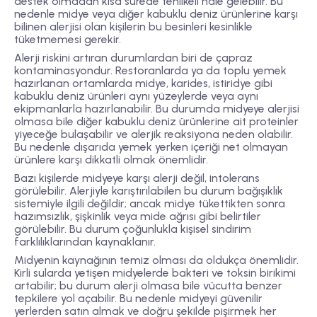
destek olmadan kısa sürede tehlikeli hale gelebilir. Bu
nedenle midye veya diğer kabuklu deniz ürünlerine karşı
bilinen alerjisi olan kişilerin bu besinleri kesinlikle
tüketmemesi gerekir.
Alerji riskini artıran durumlardan biri de
çapraz
kontaminasyondur
. Restoranlarda ya da toplu yemek
hazırlanan ortamlarda midye, karides, istiridye gibi
kabuklu deniz ürünleri aynı yüzeylerde veya aynı
ekipmanlarla hazırlanabilir. Bu durumda midyeye alerjisi
olmasa bile diğer kabuklu deniz ürünlerine ait proteinler
yiyeceğe bulaşabilir ve alerjik reaksiyona neden olabilir.
Bu nedenle dışarıda yemek yerken içeriği net olmayan
ürünlere karşı dikkatli olmak önemlidir.
Bazı kişilerde midyeye karşı alerji değil,
intolerans
görülebilir. Alerjiyle karıştırılabilen bu durum bağışıklık
sistemiyle ilgili değildir; ancak midye tükettikten sonra
hazımsızlık, şişkinlik veya mide ağrısı gibi belirtiler
görülebilir. Bu durum çoğunlukla kişisel sindirim
farklılıklarından kaynaklanır.
Midyenin kaynağının temiz olması da oldukça önemlidir.
Kirli sularda yetişen midyelerde bakteri ve toksin birikimi
artabilir; bu durum alerji olmasa bile vücutta benzer
tepkilere yol açabilir. Bu nedenle midyeyi güvenilir
yerlerden satın almak ve doğru şekilde pişirmek her