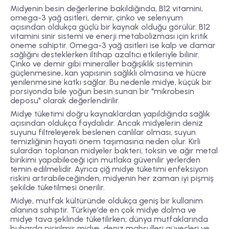
Midyenin besin değerlerine bakıldığında,
B12 vitamini
,
omega-3 yağ asitleri
,
demir
,
çinko
ve
selen­yum
açısından oldukça güçlü bir kaynak olduğu görülür. B12
vitamini sinir sistemi ve enerji metabolizması için kritik
öneme sahiptir. Omega-3 yağ asitleri ise kalp ve damar
sağlığını desteklerken iltihap azaltıcı etkileriyle bilinir.
Çinko ve demir gibi mineraller bağışıklık sisteminin
güçlenmesine, kan yapısının sağlıklı olmasına ve hücre
yenilenmesine katkı sağlar. Bu nedenle midye, küçük bir
porsiyonda bile yoğun besin sunan bir "mikrobesin
deposu" olarak değerlendirilir.
Midye tüketimi doğru kaynaklardan yapıldığında sağlık
açısından oldukça faydalıdır. Ancak midyelerin deniz
suyunu filtreleyerek beslenen canlılar olması, suyun
temizliğinin hayati önem taşımasına neden olur. Kirli
sulardan toplanan midyeler bakteri, toksin ve ağır metal
birikimi yapabileceği için mutlaka güvenilir yerlerden
temin edilmelidir. Ayrıca çiğ midye tüketimi enfeksiyon
riskini artırabileceğinden, midyenin her zaman iyi pişmiş
şekilde tüketilmesi önerilir.
Midye, mutfak kültüründe oldukça geniş bir kullanım
alanına sahiptir. Türkiye’de en çok
midye dolma
ve
midye tava
şeklinde tüketilirken; dünya mutfaklarında
buharda pişirilmiş midye, deniz mahsulleri güveçleri ve