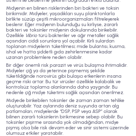
sistemi ile beslenme şeklinin doğrudan etkisi bulunur.
Midyenin en bilinen risklerinden biri
bakteri ve toksin
birikimi
dir. Midyeler, yaşadıkları suyu planktonlarla
birlikte süzüp çeşitli mikroorganizmaları filtreleyerek
beslenir. Eğer midyenin bulunduğu su kirliyse, zararlı
bakteri ve toksinler midyenin dokularında birikebilir.
Özellikle
Vibrio
türü bakteriler ve ağır metaller sağlık
açısından ciddi sorunlara yol açabilir. Kirli sulardan
toplanan midyelerin tüketilmesi; mide bulantısı, kusma,
ishal ve hatta şiddetli gıda zehirlenmesine kadar
uzanan problemlere neden olabilir.
Bir diğer önemli risk
parazit ve virüs bulaşma ihtimalidir
.
Midyeler çiğ ya da yeterince pişmemiş şekilde
tüketildiğinde norovirüs gibi bulaşıcı etkenlerin insana
geçme riski artar. Bu tür virüsler özellikle kalabalık ve
kontrolsüz toplama alanlarında daha yaygındır. Bu
nedenle çiğ midye tüketimi sağlık açısından önerilmez.
Midyede birikebilen
toksinler
de zaman zaman tehlike
oluşturabilir. Yaz aylarında deniz suyunda artan alg
patlamaları, midyelerde “DSP, PSP veya ASP” olarak
bilinen zararlı toksinlerin birikmesine sebep olabilir. Bu
toksinler pişirme sırasında yok olmadığından, midye
pişmiş olsa bile risk devam eder ve sinir sistemi üzerinde
olumsuz etkiler yaratabilir.