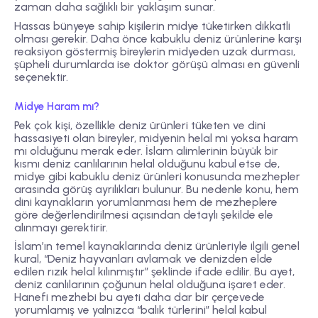
zaman daha sağlıklı bir yaklaşım sunar.
Hassas bünyeye sahip kişilerin midye tüketirken dikkatli
olması gerekir. Daha önce kabuklu deniz ürünlerine karşı
reaksiyon göstermiş bireylerin midyeden uzak durması,
şüpheli durumlarda ise doktor görüşü alması en güvenli
seçenektir.
Midye Haram mı?
Pek çok kişi, özellikle deniz ürünleri tüketen ve dini
hassasiyeti olan bireyler, midyenin helal mi yoksa haram
mı olduğunu merak eder. İslam alimlerinin büyük bir
kısmı deniz canlılarının helal olduğunu kabul etse de,
midye gibi kabuklu deniz ürünleri konusunda mezhepler
arasında görüş ayrılıkları bulunur. Bu nedenle konu, hem
dini kaynakların yorumlanması hem de mezheplere
göre değerlendirilmesi açısından detaylı şekilde ele
alınmayı gerektirir.
İslam’ın temel kaynaklarında deniz ürünleriyle ilgili genel
kural, “Deniz hayvanları avlamak ve denizden elde
edilen rızık helal kılınmıştır” şeklinde ifade edilir. Bu ayet,
deniz canlılarının çoğunun helal olduğuna işaret eder.
Hanefi mezhebi bu ayeti daha dar bir çerçevede
yorumlamış ve yalnızca “balık türlerini” helal kabul