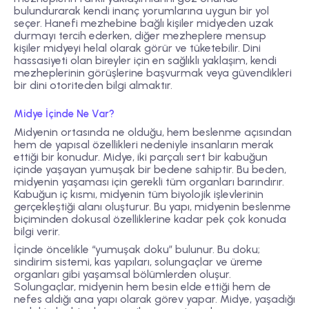
bulundurarak kendi inanç yorumlarına uygun bir yol
seçer. Hanefi mezhebine bağlı kişiler midyeden uzak
durmayı tercih ederken, diğer mezheplere mensup
kişiler midyeyi helal olarak görür ve tüketebilir. Dini
hassasiyeti olan bireyler için en sağlıklı yaklaşım, kendi
mezheplerinin görüşlerine başvurmak veya güvendikleri
bir dini otoriteden bilgi almaktır.
Midye İçinde Ne Var?
Midyenin ortasında ne olduğu, hem beslenme açısından
hem de yapısal özellikleri nedeniyle insanların merak
ettiği bir konudur. Midye, iki parçalı sert bir kabuğun
içinde yaşayan yumuşak bir bedene sahiptir. Bu beden,
midyenin yaşaması için gerekli tüm organları barındırır.
Kabuğun iç kısmı, midyenin tüm biyolojik işlevlerinin
gerçekleştiği alanı oluşturur. Bu yapı, midyenin beslenme
biçiminden dokusal özelliklerine kadar pek çok konuda
bilgi verir.
İçinde öncelikle “yumuşak doku” bulunur. Bu doku;
sindirim sistemi, kas yapıları, solungaçlar ve üreme
organları gibi yaşamsal bölümlerden oluşur.
Solungaçlar, midyenin hem besin elde ettiği hem de
nefes aldığı ana yapı olarak görev yapar. Midye, yaşadığı