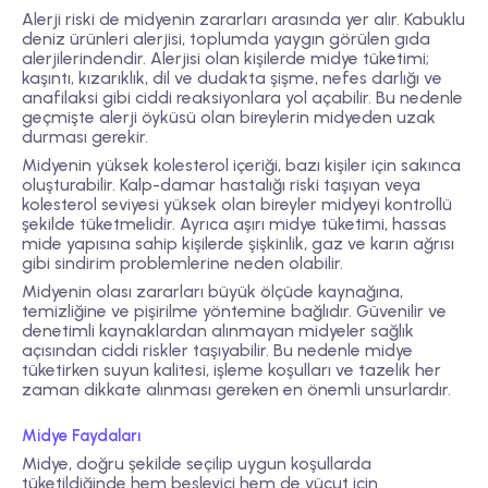
Alerji riski de midyenin zararları arasında yer alır.
Kabuklu
deniz ürünleri alerjisi
, toplumda yaygın görülen gıda
alerjilerindendir. Alerjisi olan kişilerde midye tüketimi;
kaşıntı, kızarıklık, dil ve dudakta şişme, nefes darlığı ve
anafilaksi gibi ciddi reaksiyonlara yol açabilir. Bu nedenle
geçmişte alerji öyküsü olan bireylerin midyeden uzak
durması gerekir.
Midyenin yüksek kolesterol içeriği, bazı kişiler için sakınca
oluşturabilir. Kalp-damar hastalığı riski taşıyan veya
kolesterol seviyesi yüksek olan bireyler midyeyi kontrollü
şekilde tüketmelidir. Ayrıca aşırı midye tüketimi, hassas
mide yapısına sahip kişilerde şişkinlik, gaz ve karın ağrısı
gibi sindirim problemlerine neden olabilir.
Midyenin olası zararları büyük ölçüde
kaynağına,
temizliğine ve pişirilme yöntemine
bağlıdır. Güvenilir ve
denetimli kaynaklardan alınmayan midyeler sağlık
açısından ciddi riskler taşıyabilir. Bu nedenle midye
tüketirken suyun kalitesi, işleme koşulları ve tazelik her
zaman dikkate alınması gereken en önemli unsurlardır.
Midye Faydaları
Midye, doğru şekilde seçilip uygun koşullarda
tüketildiğinde hem besleyici hem de vücut için