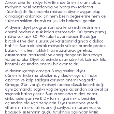
Ancak diyette midye tüketiminde önemli olan nokta,
midyenin nasıl hazırlandığı ve hangi miktarlarda
tüketildiğidir. Bu nedenle midyenin diyete uygun olup
olmadığını anlamak için hem besin değerlerine hem de
tüketim şekline detaylı bir şekilde bakmak gerekir.
Midyenin diyet programlarında tercih edilmesinin en
önemli nedeni
düşük kalori içermesidir
. 100 gram pişmiş
midye yaklaşık
80–90 kalori
civarındadır. Bu değer,
birçok et ve deniz ürünüyle karşılaştırıldığında oldukça
hafiftir. Buna ek olarak midyede yüksek oranda
protein
bulunur. Protein, tokluk hissini uzatarak gereksiz
atıştırmaları azaltabilir ve enerji dengesini korumaya
yardımcı olur. Diyet sürecinde uzun süre tok kalmak, kilo
kontrolü açısından önemli bir avantajdır.
Midyenin içerdiği
omega-3 yağ asitleri
, diyet
dönemlerinde metabolizmayı destekleyen, iltihabı
azaltan ve kalp sağlığını koruyan önemli yağlardır.
Omega-3’ün varlığı, midyeyi sadece düşük kalorili değil
aynı zamanda sağlıklı yağ dengesi açısından da ideal bir
seçenek haline getirir. Bunun yanında midye; demir,
çinko, selenyum ve B12 vitamini gibi mikro besinler
açısından oldukça zengindir. Diyet sürecinde yeterli
vitamin-mineral alımı, enerji seviyesinin korunması ve
bağışıklık sisteminin güçlü tutulması açısından kritik