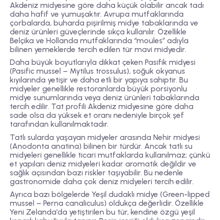
Akdeniz midyesine göre daha küçük olabilir ancak tadı
daha hafif ve yumuşaktır. Avrupa mutfaklarında
çorbalarda, buharda pişirilmiş midye tabaklarında ve
deniz ürünleri güveçlerinde sıkça kullanılır. Özellikle
Belçika ve Hollanda mutfaklarında “moules” adıyla
bilinen yemeklerde tercih edilen tür mavi midyedir.
Daha büyük boyutlarıyla dikkat çeken
Pasifik midyesi
(Pasific mussel – Mytilus trossulus)
, soğuk okyanus
kıyılarında yetişir ve daha etli bir yapıya sahiptir. Bu
midyeler genellikle restoranlarda büyük porsiyonlu
midye sunumlarında veya deniz ürünleri tabaklarında
tercih edilir. Tat profili Akdeniz midyesine göre daha
sade olsa da yüksek et oranı nedeniyle birçok şef
tarafından kullanılmaktadır.
Tatlı sularda yaşayan midyeler arasında
Nehir midyesi
(Anodonta anatina)
bilinen bir türdür. Ancak tatlı su
midyeleri genellikle ticari mutfaklarda kullanılmaz; çünkü
et yapıları deniz midyeleri kadar aromatik değildir ve
sağlık açısından bazı riskler taşıyabilir. Bu nedenle
gastronomide daha çok deniz midyeleri tercih edilir.
Ayrıca bazı bölgelerde
Yeşil dudaklı midye (Green-lipped
mussel – Perna canaliculus)
oldukça değerlidir. Özellikle
Yeni Zelanda’da yetiştirilen bu tür, kendine özgü yeşil