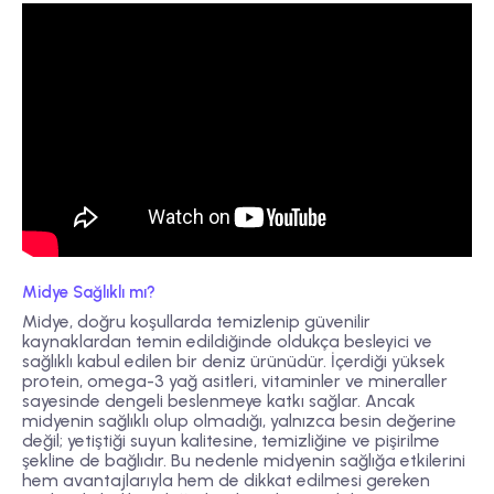
Midye Sağlıklı mı?
Midye, doğru koşullarda temizlenip güvenilir
kaynaklardan temin edildiğinde oldukça besleyici ve
sağlıklı kabul edilen bir deniz ürünüdür. İçerdiği yüksek
protein, omega-3 yağ asitleri, vitaminler ve mineraller
sayesinde dengeli beslenmeye katkı sağlar. Ancak
midyenin sağlıklı olup olmadığı, yalnızca besin değerine
değil; yetiştiği suyun kalitesine, temizliğine ve pişirilme
şekline de bağlıdır. Bu nedenle midyenin sağlığa etkilerini
hem avantajlarıyla hem de dikkat edilmesi gereken