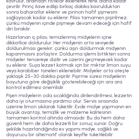
kavrulur, ardından fıstıklar eklenerek renk alana kadar
çevrilir. Pirinç ilave edilip birkaç dakika kavrulduktan
sonra baharatlar eklenir ve pirincin hafif şişmesini
sağlayacak kadar su eklenir. Pilav tamamen pişirilmez;
çünkü midyenin içinde pişmeye devam edeceği için hafif
diri bırakılır.
Hazırlanan iç pilav, temizlenmiş midyelerin içine
dikkatlice doldurulur. Her midyenin orta seviyede
doldurulması gerekir; çünkü aşırı doldurmak midyenin
kapanmasını zorlaştırır. Doldurma işlemi bittikten sonra
midyeler tencereye dizilir ve üzerini geçmeyecek kadar
su eklenir. Suya lezzet katmak için bir miktar limon suyu
veya karabiber taneleri eklenebilir. Midyeler orta ateşte
yaklaşık 25–30 dakika pişirilir. Pişirme süresi midyelerin
boyutuna göre değişiklik gösterebileceği için ara ara
kontrol edilmesi önemlidir.
Pişen midyelerin oda sıcaklığında dinlendirilmesi, lezzetin
daha iyi oturmasına yardımcı olur. Servis sırasında
üzerine limon sıkılarak tüketilir. Evde midye yapmanın en
büyük avantajı, temizlik ve malzeme kalitesinin
tamamen kontrol altında olmasıdır. Bu da hem daha
güvenli hem de daha lezzetli bir sonuç sunar. Doğru
şekilde hazırlandığında ev yapımı midye, sağlıklı ve
doyurucu bir alternatif olarak keyifle tüketilebilir.