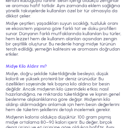
kenarlı kabuğuyla tanınır. Besin içeriği oldukça zengindir
ve aroması hafif tatlıdır. Aynı zamanda eklem sağlığına
yönelik takviyelerde kullanılan özel bir tür olmasıyla da
dikkat çeker.
Midye çeşitleri, yaşadıkları suyun sıcaklığı, tuzluluk oranı
ve ekosistem yapısına göre farklı tat ve doku profilleri
sunar. Dünyanın farklı mutfaklarında kullanılan bu türler,
hem lezzet hem de kullanım alanları açısından zengin
bir çeşitlilik oluşturur. Bu nedenle hangi midye türünün
tercih edildiği, yemeğin kalitesini ve aromasını doğrudan
etkiler.
Midye Kilo Aldırır mı?
Midye, doğru şekilde tüketildiğinde besleyici, düşük
kalorili ve yüksek proteinli bir deniz ürünüdür. Bu
özellikleri sayesinde tek başına kilo aldırıcı bir besin
değildir. Ancak midyenin kilo üzerindeki etkisi; nasıl
hazırlandığına, ne miktarda tüketildiğine ve kişinin genel
beslenme alışkanlıklarına göre değişir. Midyenin kilo
aldırıp aldırmadığını anlamak için hem besin değerlerini
hem de tüketim şekillerini detaylı incelemek gerekir.
Midyenin kalorisi oldukça düşüktür. 100 gram pişmiş
midye ortalama
80–90 kalori
içerir. Bu değer, birçok
deniz ürünü ve et ürününe göre oldukça hafiftir. Aynı