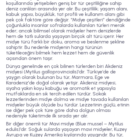
koşullarında yetişebilen geniş bir tür çeşitliliğine sahip
deniz canlıları arasında yer alır. Bu çeşitlilik; yaşam alanı,
kabuk yapısı, büyüklük, tat profili ve kullanım alanı gibi
pek çok faktöre göre değişir. “Midye çeşitleri” dendiğinde
çoğunlukla insanlar sofralarda kullanılan türleri merak
eder; ancak bilimsel olarak midyeler hem denizlerde
hem de tatlı sularda yaşayan birçok alt türü içerir. Her
midye türü farklı bir doku, aroma ve beslenme şekline
sahiptir. Bu nedenle midyenin hangi türünün
tüketileceğini bilmek hem lezzet hem de güvenlik
açısından önem taşır.
Dünya genelinde en çok bilinen türlerden biri
Akdeniz
midyesi (Mytilus galloprovincialis)
’dir. Türkiye’de de
yaygın olarak bulunan bu tür, Marmara, Ege ve
Karadeniz'de doğal olarak yetişir. Akdeniz midyesi,
siyaha yakın koyu kabuğu ve aromatik et yapısıyla
mutfaklarda en sık tercih edilen türdür. Sokak
lezzetlerinden midye dolma ve midye tavada kullanılan
midyeler büyük ölçüde bu türdür. Lezzetinin güçlü, etinin
ise diğer pek çok türe göre daha dolgun olması
nedeniyle tüketimde ilk sırada yer alır.
Bir diğer önemli tür
Mavi midye (Blue mussel – Mytilus
edulis)
’dir. Soğuk sularda yaşayan mavi midyeler, Kuzey
Avrupa ve Kuzey Amerika kıyılarında yaygındır. Bu tür,