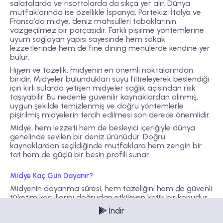
salatalarda ve risottolarda da sıkça yer alır. Dünya
mutfaklarında ise özellikle İspanya, Portekiz, İtalya ve
Fransa’da midye, deniz mahsulleri tabaklarının
vazgeçilmez bir parçasıdır. Farklı pişirme yöntemlerine
uyum sağlayan yapısı sayesinde hem sokak
lezzetlerinde hem de fine dining menülerde kendine yer
bulur.
Hijyen ve tazelik, midyenin en önemli noktalarından
biridir. Midyeler bulundukları suyu filtreleyerek beslendiği
için kirli sularda yetişen midyeler sağlık açısından risk
taşıyabilir. Bu nedenle güvenilir kaynaklardan alınmış,
uygun şekilde temizlenmiş ve doğru yöntemlerle
pişirilmiş midyelerin tercih edilmesi son derece önemlidir.
Midye, hem lezzeti hem de besleyici içeriğiyle dünya
genelinde sevilen bir deniz ürünüdür. Doğru
kaynaklardan seçildiğinde mutfaklara hem zengin bir
tat hem de güçlü bir besin profili sunar.
Midye Kaç Gün Dayanır?
Midyenin dayanma süresi, hem tazeliğini hem de güvenli
tüketim koşullarını doğrudan etkileyen kritik bir konudur.
Çünkü midyeler yaşayan canlılardır ve bulundukları
İndir
ortamın hijyenine, saklama sıcaklığına ve işleme