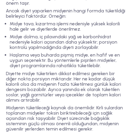
önem taşır.
Ancak diyet yaparken midyenin hangi formda tüketildiği
belirleyici faktördür. Örneğin:
Midye tava
, kızartma işlemi nedeniyle yüksek kalorili
hale gelir ve diyetlerde önerilmez.
Midye dolma
, iç pilavındaki yağ ve karbonhidrat
nedeniyle kalori açısından daha yüksektir; porsiyon
kontrolü yapılmadığında diyeti zorlayabilir.
Haşlama veya buharda pişmiş midye
, en hafif ve en
uygun seçenektir. Bu yöntemlerle pişirilen midyeler,
diyet programlarında rahatlıkla tüketilebilir.
Diyette midye tüketirken dikkat edilmesi gereken bir
diğer nokta
porsiyon miktarıdır
. Her ne kadar düşük
kalorili olsa da midyenin fazla tüketilmesi günlük kalori
dengesini bozabilir. Ayrıca yanında ek olarak tüketilen
soslar, yağlı garnitürler veya içecekler de toplam kalori
alımını artırabilir.
Midyenin tüketileceği kaynak da önemlidir. Kirli sulardan
toplanan midyeler toksin biriktirebileceği için sağlık
açısından risk taşıyabilir. Diyet sürecinde bağışıklık
sisteminin güçlü olması önemli olduğundan, midyenin
güvenilir yerlerden temin edilmesi gerekir.