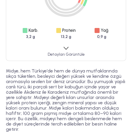
Karb.
Protein
Yağ
3,2 g
13,2 g
0,9 g
Detayları Görüntüle
Midye, hem Türkiye’de hem de dünya mutfaklarında
sıkça tüketilen, besleyici değeri yüksek ve kendine özgü
aromasıyla sevilen bir deniz ürünüdür. Bu yumuşak yapılı
canlı türü, iki parçalı sert bir kabuğun içinde yaşar ve
özellikle Akdeniz ile Karadeniz mutfağında önemli bir
yere sahiptir. Midyeyi değerli kılan unsurlar arasında
yüksek protein içeriği, zengin mineral yapısı ve düşük
kalori oranı bulunur. Midye kalori bakımından oldukça
hafiftir; 100 gram pişmiş midye ortalama 80–90 kalori
içerir. Bu özellik, midyeyi hem dengeli beslenmede hem
de diyet süreçlerinde tercih edilebilen bir besin haline
getirir.