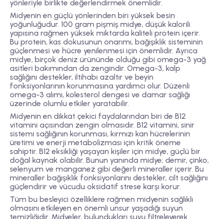
yönleriyle birlikte değerlendirmek önemlidir.
Midyenin en güçlü yönlerinden biri
yüksek besin
yoğunluğudur
. 100 gram pişmiş midye, düşük kalorili
yapısına rağmen yüksek miktarda kaliteli protein içerir.
Bu protein, kas dokusunun onarımı, bağışıklık sisteminin
güçlenmesi ve hücre yenilenmesi için önemlidir. Ayrıca
midye, birçok deniz ürününde olduğu gibi
omega-3 yağ
asitleri
bakımından da zengindir. Omega-3, kalp
sağlığını destekler, iltihabı azaltır ve beyin
fonksiyonlarının korunmasına yardımcı olur. Düzenli
omega-3 alımı, kolesterol dengesi ve damar sağlığı
üzerinde olumlu etkiler yaratabilir.
Midyenin en dikkat çekici faydalarından biri de
B12
vitamini açısından zengin olmasıdır
. B12 vitamini, sinir
sistemi sağlığının korunması, kırmızı kan hücrelerinin
üretimi ve enerji metabolizması için kritik öneme
sahiptir. B12 eksikliği yaşayan kişiler için midye, güçlü bir
doğal kaynak olabilir. Bunun yanında midye; demir, çinko,
selenyum ve manganez gibi değerli mineraller içerir. Bu
mineraller bağışıklık fonksiyonlarını destekler, cilt sağlığını
güçlendirir ve vücudu oksidatif strese karşı korur.
Tüm bu besleyici özelliklere rağmen midyenin sağlıklı
olmasını etkileyen en önemli unsur
yaşadığı suyun
temizliğidir
. Midyeler, bulundukları suyu filtreleyerek