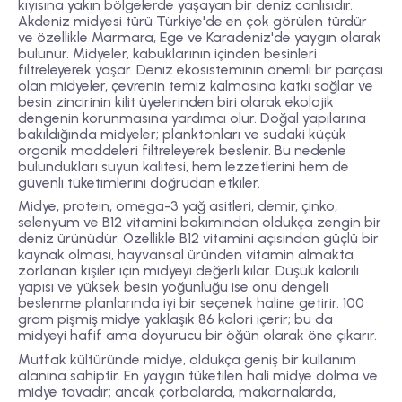
kıyısına yakın bölgelerde yaşayan bir deniz canlısıdır.
Akdeniz midyesi türü Türkiye'de en çok görülen türdür
ve özellikle Marmara, Ege ve Karadeniz'de yaygın olarak
bulunur. Midyeler, kabuklarının içinden besinleri
filtreleyerek yaşar. Deniz ekosisteminin önemli bir parçası
olan midyeler, çevrenin temiz kalmasına katkı sağlar ve
besin zincirinin kilit üyelerinden biri olarak ekolojik
dengenin korunmasına yardımcı olur. Doğal yapılarına
bakıldığında midyeler; planktonları ve sudaki küçük
organik maddeleri filtreleyerek beslenir. Bu nedenle
bulundukları suyun kalitesi, hem lezzetlerini hem de
güvenli tüketimlerini doğrudan etkiler.
Midye, protein, omega-3 yağ asitleri, demir, çinko,
selenyum ve B12 vitamini bakımından oldukça zengin bir
deniz ürünüdür. Özellikle B12 vitamini açısından güçlü bir
kaynak olması, hayvansal üründen vitamin almakta
zorlanan kişiler için midyeyi değerli kılar. Düşük kalorili
yapısı ve yüksek besin yoğunluğu ise onu dengeli
beslenme planlarında iyi bir seçenek haline getirir. 100
gram pişmiş midye yaklaşık 86 kalori içerir; bu da
midyeyi hafif ama doyurucu bir öğün olarak öne çıkarır.
Mutfak kültüründe midye, oldukça geniş bir kullanım
alanına sahiptir. En yaygın tüketilen hali midye dolma ve
midye tavadır; ancak çorbalarda, makarnalarda,