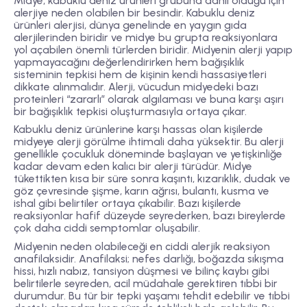
Midye, kabuklu deniz ürünleri grubuna dahil olduğu için
alerjiye neden olabilen bir besindir. Kabuklu deniz
ürünleri alerjisi, dünya genelinde en yaygın gıda
alerjilerinden biridir ve midye bu grupta reaksiyonlara
yol açabilen önemli türlerden biridir. Midyenin alerji yapıp
yapmayacağını değerlendirirken hem bağışıklık
sisteminin tepkisi hem de kişinin kendi hassasiyetleri
dikkate alınmalıdır. Alerji, vücudun midyedeki bazı
proteinleri “zararlı” olarak algılaması ve buna karşı aşırı
bir bağışıklık tepkisi oluşturmasıyla ortaya çıkar.
Kabuklu deniz ürünlerine karşı hassas olan kişilerde
midyeye alerji görülme ihtimali daha yüksektir. Bu alerji
genellikle çocukluk döneminde başlayan ve yetişkinliğe
kadar devam eden kalıcı bir alerji türüdür. Midye
tükettikten kısa bir süre sonra
kaşıntı, kızarıklık, dudak ve
göz çevresinde şişme, karın ağrısı, bulantı, kusma ve
ishal
gibi belirtiler ortaya çıkabilir. Bazı kişilerde
reaksiyonlar hafif düzeyde seyrederken, bazı bireylerde
çok daha ciddi semptomlar oluşabilir.
Midyenin neden olabileceği en ciddi alerjik reaksiyon
anafilaksidir
. Anafilaksi; nefes darlığı, boğazda sıkışma
hissi, hızlı nabız, tansiyon düşmesi ve bilinç kaybı gibi
belirtilerle seyreden, acil müdahale gerektiren tıbbi bir
durumdur. Bu tür bir tepki yaşamı tehdit edebilir ve tıbbi