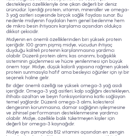
destekleyici özellikleriyle öne çıkan değerli bir deniz
ürünüdür. İçerdiği protein, vitamin, mineraller ve omega-
3 yağ asitleri sayesinde birçok sağlık faydası sunar. Bu
nedenle midyenin faydaları hem genel beslenme hem
de mikro besin ihtiyacını karşılama açısından oldukça
dikkat çekicidir.
Midyenin en önemli özelliklerinden biri
yüksek protein
içeriğidir
. 100 gram pişmiş midye, vücudun ihtiyaç
duyduğu kaliteli proteinin karşılanmasına yardımcı
olabilir. Düzenli protein alımı; kas onarımı, bağışıklık
sisteminin güçlenmesi ve hücre yenilenmesi için büyük
önem taşır. Midye, düşük kalorili yapısına rağmen yüksek
protein sunmasıyla hafif ama besleyici öğünler için iyi bir
seçenek haline gelir.
Bir diğer önemli özelliği ise
yüksek omega-3 yağ asidi
içeriğidir
. Omega-3 yağ asitleri; kalp sağlığını destekleyen,
iltihabı azaltan ve beyin fonksiyonlarına katkı sağlayan
temel yağlardır. Düzenli omega-3 alımı, kolesterol
dengesinin korunmasına, damar sağlığının iyileşmesine
ve zihinsel performansın desteklenmesine yardımcı
olabilir. Midye, özellikle balık tüketmeyen kişiler için
değerli bir omega-3 kaynağıdır.
Midye aynı zamanda
B12 vitamini açısından en zengin