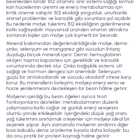
besinlerden biridir
. B12 vitamini; sinir sistemi sağlığı, kırmızı
kan hücrelerinin üretimi ve enerji metabolizması için
kritik öneme sahiptir. B12 eksikliği yorgunluk, unutkanlık,
sinirsel problemler ve kansızlık gibi sorunlara yol açabilir.
Bu nedenle midye tüketimi, B12 eksikliğinin giderilmesine
katkı sağlayabilir. Hayvansal üründen vitamin almakta
zorlanan kişiler için midye çok kıymetli bir besindir.
Mineral bakımından değerlendirildiğinde midye;
demir,
çinko, selenyum ve manganez
gibi vücudun ihtiyaç
duyduğu birçok minerali içerir. Demir, hemoglobinin
oksijen taşıma kapasitesi için gereklidir ve kansızlık
sorunlarında destek olur. Çinko bağışıklık sistemi, cilt
sağlığı ve hormon dengesi için önemlidir. Selenyum
güçlü bir antioksidandır ve vücudu oksidatif strese karşı
korur. Bu minerallerin birleşimi, midyeyi enerji verici ve
hücre yenilenmesini destekleyen bir besin hâline getirir.
Midyenin içerdiği bu besin öğeleri ayrıca
tiroit
fonksiyonlarını destekler
, metabolizmanın düzenli
çalışmasına katkı sağlar ve günlük enerji seviyesini
olumlu yönde etkileyebilir. İçeriğindeki düşük yağ oranı,
yağ tüketimini sınırlamak isteyenler için midyeyi ideal bir
seçenek yapar. Aynı zamanda midyenin sindirimi diğer
bazı kabuklu deniz ürünlerine kıyasla daha kolaydır; bu
da onu pratik bir protein kaynağı haline getirir.