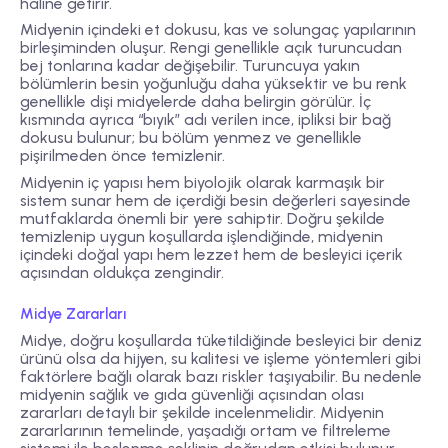
haline getirir.
Midyenin içindeki et dokusu, kas ve solungaç yapılarının
birleşiminden oluşur. Rengi genellikle açık turuncudan
bej tonlarına kadar değişebilir. Turuncuya yakın
bölümlerin besin yoğunluğu daha yüksektir ve bu renk
genellikle dişi midyelerde daha belirgin görülür. İç
kısmında ayrıca “bıyık” adı verilen ince, ipliksi bir bağ
dokusu bulunur; bu bölüm yenmez ve genellikle
pişirilmeden önce temizlenir.
Midyenin iç yapısı hem biyolojik olarak karmaşık bir
sistem sunar hem de içerdiği besin değerleri sayesinde
mutfaklarda önemli bir yere sahiptir. Doğru şekilde
temizlenip uygun koşullarda işlendiğinde, midyenin
içindeki doğal yapı hem lezzet hem de besleyici içerik
açısından oldukça zengindir.
Midye Zararları
Midye, doğru koşullarda tüketildiğinde besleyici bir deniz
ürünü olsa da hijyen, su kalitesi ve işleme yöntemleri gibi
faktörlere bağlı olarak bazı riskler taşıyabilir. Bu nedenle
midyenin sağlık ve gıda güvenliği açısından olası
zararları detaylı bir şekilde incelenmelidir. Midyenin
zararlarının temelinde, yaşadığı ortam ve filtreleme