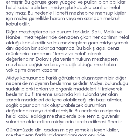
etmiştir. Bu görüşe göre yüzgeci ve pulları olan balıklar
helal kabul edilirken, midye gibi kabuklu canlılar helal
sayılmaz. Bu nedenle Hanefi mezhebine mensup kişiler
için midye genellikle haram veya en azından mekruh
kabul edilir.
Diğer mezheplerde ise durum farklıdır. Şafii, Maliki ve
Hanbeli mezheplerinde denizden çıkan her canlının helal
olduğu kabul edilir ve bu mezheplere göre midye yemek
dini açıdan bir sakınca taşımaz. Bu bakış açısı, deniz
ürünlerinin tamamını “temiz ve helal” olarak
değerlendirir. Dolayısıyla verilen hüküm mezhepten
mezhebe değişir ve bireyin bağlı olduğu mezhebin
yaklaşımı önem kazanır.
Midye konusunda farklı görüşlerin oluşmasının bir diğer
nedeni de midyenin beslenme şeklidir. Midye, bulunduğu
sudaki planktonları ve organik maddeleri filtreleyerek
beslenir. Bu filtreleme sırasında kirli sularda yer alan
zararlı maddeleri de içine alabileceği için bazı alimler,
sağlık açısından risk oluşturabilecek durumları
değerlendirmeye dahil etmiştir. Bu nedenle midyenin
helal kabul edildiği mezheplerde bile temiz, güvenilir
sulardan elde edilen midyelerin tercih edilmesi önerilir.
Günümüzde dini açıdan midye yemek isteyen kişiler,
mezheplerin farklı yaklaşımlarını göz önünde