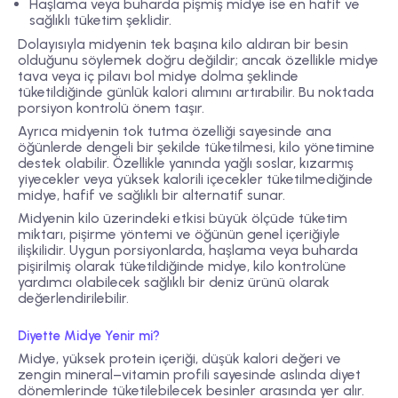
Haşlama veya buharda pişmiş midye
ise en hafif ve
sağlıklı tüketim şeklidir.
Dolayısıyla midyenin tek başına kilo aldıran bir besin
olduğunu söylemek doğru değildir; ancak özellikle midye
tava veya iç pilavı bol midye dolma şeklinde
tüketildiğinde günlük kalori alımını artırabilir. Bu noktada
porsiyon kontrolü önem taşır.
Ayrıca midyenin tok tutma özelliği sayesinde ana
öğünlerde dengeli bir şekilde tüketilmesi, kilo yönetimine
destek olabilir. Özellikle yanında yağlı soslar, kızarmış
yiyecekler veya yüksek kalorili içecekler tüketilmediğinde
midye, hafif ve sağlıklı bir alternatif sunar.
Midyenin kilo üzerindeki etkisi büyük ölçüde tüketim
miktarı, pişirme yöntemi ve öğünün genel içeriğiyle
ilişkilidir. Uygun porsiyonlarda, haşlama veya buharda
pişirilmiş olarak tüketildiğinde midye, kilo kontrolüne
yardımcı olabilecek sağlıklı bir deniz ürünü olarak
değerlendirilebilir.
Diyette Midye Yenir mi?
Midye, yüksek protein içeriği, düşük kalori değeri ve
zengin mineral–vitamin profili sayesinde aslında diyet
dönemlerinde tüketilebilecek besinler arasında yer alır.