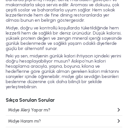
makarnalarla sıkça servis edilir. Aroması ve dokusu, çok
çeşitli soslar ve baharatlarla uyum sağlar. Hem sokak
lezzetlerinde hem de fine dining restoranlarda yer
alması bunun en belirgin göstergesidir.
Midye, doğru ve kontrollü koşullarda tüketildiğinde hem
lezzetli hem de sağlıklı bir deniz ürünüdür. Düşük kalorisi,
yüksek protein değeri ve zengin mineral içeriği sayesinde
günlük beslenmede ve sağlıklı yaşam odaklı diyetlerde
güçlü bir alternatif sunar.
Peki ya sen, midyenin günlük kalori ihtiyacın içindeki yerini
doğru hesaplayabiliyor musun? Askipo’nun kalori
hesaplama aracıyla, yaşına, boyuna, kilona ve
hedeflerine göre günlük alman gereken kalori miktarını
saniyeler içinde öğrenebilir; midye gibi sevdiğin besinleri
beslenme düzenine çok daha bilinçli bir şekilde
yerleştirebilirsin.
Sıkça Sorulan Sorular
Midye Alerji Yapar mı?
Midye Haram mı?