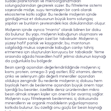
sudaki planktonları ve mikroorganizmaları
solungaçlarından geçirerek süzer. Bu filtreleme sistemi
sayesinde midye, suyu temizleyen bir canlı olarak
ekosisteme katkı sağlar. Bu nedenle midyenin içinde
gördüğümüz et dokusunun büyük kısmı solungaç
yapıları ve bunların çevresindeki kas dokularından oluşur.
Midyenin içinde ayrıca “manto” olarak bilinen bir doku
da bulunur. Bu yapı, midyenin kabuğunun oluşmasını ve
korunmasını sağlayan özel bir tabakadır. Midyenin iç
yüzeyi hafif parlak ve kaygandır; bu, mantonun
salgıladığı mukus sayesinde kabuğun canlıyı tahriş
etmemesi için oluşturulan koruyucu bir tabakadır. Yeme
sırasında ağızda hissedilen hafif jelimsi dokunun kaynağı
da çoğunlukla bu bölgedir.
Besin içeriği açısından değerlendirildiğinde midyenin iç
kısmı; protein, omega-3 yağ asitleri, B12 vitamini, demir,
çinko ve selenyum gibi değerli mineraller açısından
oldukça zengindir. Bu nedenle midyenin iç dokusu hem
biyolojik hem de beslenme açısından büyük önem taşır.
İçerdiği bu besinler, özellikle deniz ürünlerinden mikro
besin almak isteyen kişiler için önemli bir avantaj sağlar.
Midyenin suyu filtreleyerek beslenmesi, iç dokusunda
minerallerin ve organik maddelerin yoğunlaşmasına
katkıda bulunur; bu özelliği onu güçlü bir besin kaynağı