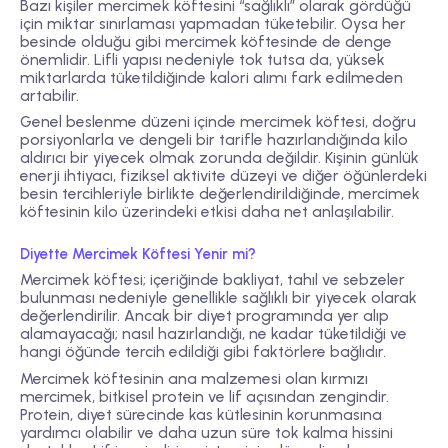
Bazı kişiler mercimek köftesini “sağlıklı” olarak gördüğü
için miktar sınırlaması yapmadan tüketebilir. Oysa her
besinde olduğu gibi mercimek köftesinde de denge
önemlidir. Lifli yapısı nedeniyle tok tutsa da, yüksek
miktarlarda tüketildiğinde kalori alımı fark edilmeden
artabilir.
Genel beslenme düzeni içinde mercimek köftesi, doğru
porsiyonlarla ve dengeli bir tarifle hazırlandığında kilo
aldırıcı bir yiyecek olmak zorunda değildir. Kişinin günlük
enerji ihtiyacı, fiziksel aktivite düzeyi ve diğer öğünlerdeki
besin tercihleriyle birlikte değerlendirildiğinde, mercimek
köftesinin kilo üzerindeki etkisi daha net anlaşılabilir.
Diyette Mercimek Köftesi Yenir mi?
Mercimek köftesi; içeriğinde bakliyat, tahıl ve sebzeler
bulunması nedeniyle genellikle sağlıklı bir yiyecek olarak
değerlendirilir. Ancak bir diyet programında yer alıp
alamayacağı; nasıl hazırlandığı, ne kadar tüketildiği ve
hangi öğünde tercih edildiği gibi faktörlere bağlıdır.
Mercimek köftesinin ana malzemesi olan kırmızı
mercimek, bitkisel protein ve lif açısından zengindir.
Protein, diyet sürecinde kas kütlesinin korunmasına
yardımcı olabilir ve daha uzun süre tok kalma hissini