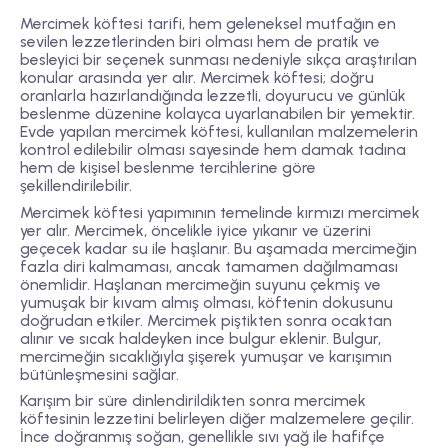
Mercimek köftesi tarifi
, hem geleneksel mutfağın en
sevilen lezzetlerinden biri olması hem de pratik ve
besleyici bir seçenek sunması nedeniyle sıkça araştırılan
konular arasında yer alır. Mercimek köftesi; doğru
oranlarla hazırlandığında lezzetli, doyurucu ve günlük
beslenme düzenine kolayca uyarlanabilen bir yemektir.
Evde yapılan mercimek köftesi, kullanılan malzemelerin
kontrol edilebilir olması sayesinde hem damak tadına
hem de kişisel beslenme tercihlerine göre
şekillendirilebilir.
Mercimek köftesi yapımının temelinde kırmızı mercimek
yer alır. Mercimek, öncelikle iyice yıkanır ve üzerini
geçecek kadar su ile haşlanır. Bu aşamada mercimeğin
fazla diri kalmaması, ancak tamamen dağılmaması
önemlidir. Haşlanan mercimeğin suyunu çekmiş ve
yumuşak bir kıvam almış olması, köftenin dokusunu
doğrudan etkiler. Mercimek piştikten sonra ocaktan
alınır ve sıcak haldeyken ince bulgur eklenir. Bulgur,
mercimeğin sıcaklığıyla şişerek yumuşar ve karışımın
bütünleşmesini sağlar.
Karışım bir süre dinlendirildikten sonra mercimek
köftesinin lezzetini belirleyen diğer malzemelere geçilir.
İnce doğranmış soğan, genellikle sıvı yağ ile hafifçe