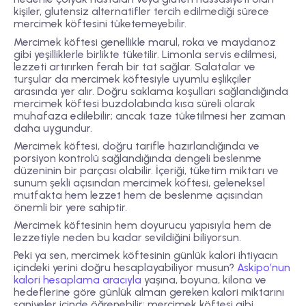
kişiler, glutensiz alternatifler tercih edilmediği sürece
mercimek köftesini tüketemeyebilir.
Mercimek köftesi genellikle marul, roka ve maydanoz
gibi yeşilliklerle birlikte tüketilir. Limonla servis edilmesi,
lezzeti artırırken ferah bir tat sağlar. Salatalar ve
turşular da mercimek köftesiyle uyumlu eşlikçiler
arasında yer alır. Doğru saklama koşulları sağlandığında
mercimek köftesi buzdolabında kısa süreli olarak
muhafaza edilebilir; ancak taze tüketilmesi her zaman
daha uygundur.
Mercimek köftesi, doğru tarifle hazırlandığında ve
porsiyon kontrolü sağlandığında dengeli beslenme
düzeninin bir parçası olabilir. İçeriği, tüketim miktarı ve
sunum şekli açısından mercimek köftesi, geleneksel
mutfakta hem lezzet hem de beslenme açısından
önemli bir yere sahiptir.
Mercimek köftesinin hem doyurucu yapısıyla hem de
lezzetiyle neden bu kadar sevildiğini biliyorsun.
Peki ya sen, mercimek köftesinin günlük kalori ihtiyacın
içindeki yerini doğru hesaplayabiliyor musun?
Askipo’nun
kalori hesaplama aracıyla
yaşına, boyuna, kilona ve
hedeflerine göre günlük alman gereken kalori miktarını
saniyeler içinde öğrenebilir; mercimek köftesi gibi