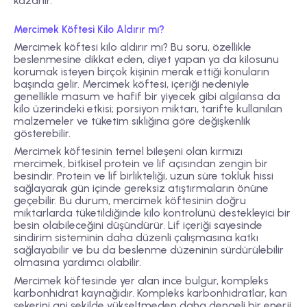
kazanır.
Mercimek Köftesi Kilo Aldırır mı?
Mercimek köftesi kilo aldırır mı?
Bu soru, özellikle
beslenmesine dikkat eden, diyet yapan ya da kilosunu
korumak isteyen birçok kişinin merak ettiği konuların
başında gelir. Mercimek köftesi, içeriği nedeniyle
genellikle masum ve hafif bir yiyecek gibi algılansa da
kilo üzerindeki etkisi; porsiyon miktarı, tarifte kullanılan
malzemeler ve tüketim sıklığına göre değişkenlik
gösterebilir.
Mercimek köftesinin temel bileşeni olan kırmızı
mercimek, bitkisel protein ve lif açısından zengin bir
besindir. Protein ve lif birlikteliği, uzun süre tokluk hissi
sağlayarak gün içinde gereksiz atıştırmaların önüne
geçebilir. Bu durum, mercimek köftesinin doğru
miktarlarda tüketildiğinde kilo kontrolünü destekleyici bir
besin olabileceğini düşündürür. Lif içeriği sayesinde
sindirim sisteminin daha düzenli çalışmasına katkı
sağlayabilir ve bu da beslenme düzeninin sürdürülebilir
olmasına yardımcı olabilir.
Mercimek köftesinde yer alan ince bulgur, kompleks
karbonhidrat kaynağıdır. Kompleks karbonhidratlar, kan
şekerini ani şekilde yükseltmeden daha dengeli bir enerji