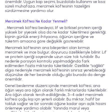
önemlidir. Uygun kap seçimi, buzdolabı kullanımı ve kısa
süreli muhafaza, mercimek köftesinin tazeliğini
sürdürmesine yardımcı olur.
Mercimek Köftesi Ne Kadar Yenmeli?
. Mercimek köftesi besleyici, lif ve bitkisel protein içeriği
yüksek bir yiyecek olsa da ne kadar tüketilmesi gerektiği;
kişinin günlük enerji ihtiyacına, öğünün içeriğine ve
tüketim amacına göre değişiklik gösterebilir.
Mercimek köftesinin ana bileşenleri olan kırmızı
mercimek ve ince bulgur, doyurucu özellikleriyle bilinir. Lif
ve protein içeriği sayesinde uzun süre tok tutabilir. Bu
nedenle porsiyon kontrolü yapılmadığında fark
edilmeden fazla miktarda tüketilebilir. Özellikle “sağlıklı”
algısı nedeniyle mercimek köftesinin sınırsız yenebileceği
düşünülse de her besinde olduğu gibi burada da denge
önemlidir.
Genel beslenme düzeni içinde mercimek köftesi, ana
öğün veya ara öğün olarak farklı miktarlarda tüketilebilir.
Ara öğün olarak tercih edildiğinde, 3–4 adet mercimek
köftesi çoğu kişi için yeterli olabilir. Bu miktar, hafif bir
tokluk sağlar ve bir sonraki öğüne kadar aşırı açlık hissini
önlemeye yardımcı olabilir. Yanında marul veya