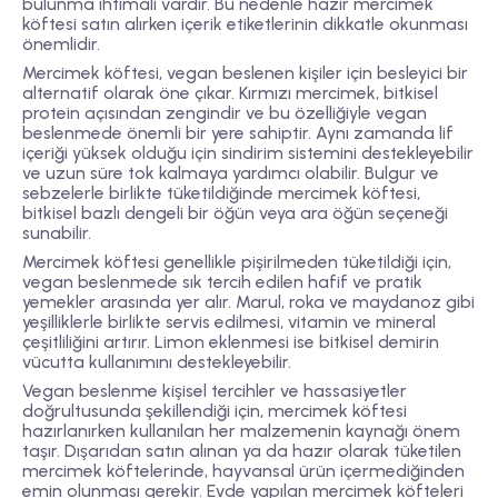
bulunma ihtimali vardır. Bu nedenle hazır mercimek
köftesi satın alırken içerik etiketlerinin dikkatle okunması
önemlidir.
Mercimek köftesi, vegan beslenen kişiler için besleyici bir
alternatif olarak öne çıkar. Kırmızı mercimek, bitkisel
protein açısından zengindir ve bu özelliğiyle vegan
beslenmede önemli bir yere sahiptir. Aynı zamanda lif
içeriği yüksek olduğu için sindirim sistemini destekleyebilir
ve uzun süre tok kalmaya yardımcı olabilir. Bulgur ve
sebzelerle birlikte tüketildiğinde mercimek köftesi,
bitkisel bazlı dengeli bir öğün veya ara öğün seçeneği
sunabilir.
Mercimek köftesi genellikle pişirilmeden tüketildiği için,
vegan beslenmede sık tercih edilen hafif ve pratik
yemekler arasında yer alır. Marul, roka ve maydanoz gibi
yeşilliklerle birlikte servis edilmesi, vitamin ve mineral
çeşitliliğini artırır. Limon eklenmesi ise bitkisel demirin
vücutta kullanımını destekleyebilir.
Vegan beslenme kişisel tercihler ve hassasiyetler
doğrultusunda şekillendiği için, mercimek köftesi
hazırlanırken kullanılan her malzemenin kaynağı önem
taşır. Dışarıdan satın alınan ya da hazır olarak tüketilen
mercimek köftelerinde, hayvansal ürün içermediğinden
emin olunması gerekir. Evde yapılan mercimek köfteleri