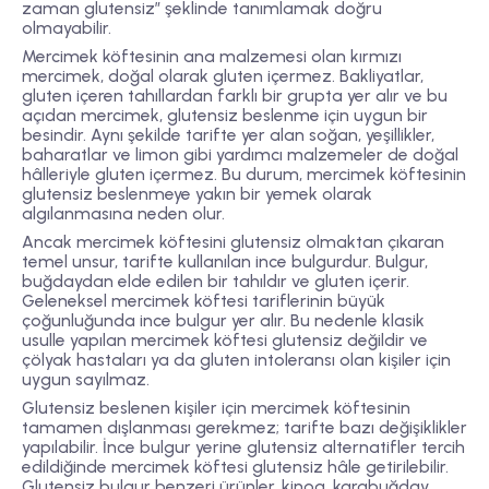
zaman glutensiz” şeklinde tanımlamak doğru
olmayabilir.
Mercimek köftesinin ana malzemesi olan kırmızı
mercimek, doğal olarak gluten içermez. Bakliyatlar,
gluten içeren tahıllardan farklı bir grupta yer alır ve bu
açıdan mercimek, glutensiz beslenme için uygun bir
besindir. Aynı şekilde tarifte yer alan soğan, yeşillikler,
baharatlar ve limon gibi yardımcı malzemeler de doğal
hâlleriyle gluten içermez. Bu durum, mercimek köftesinin
glutensiz beslenmeye yakın bir yemek olarak
algılanmasına neden olur.
Ancak mercimek köftesini glutensiz olmaktan çıkaran
temel unsur, tarifte kullanılan
ince bulgurdur
. Bulgur,
buğdaydan elde edilen bir tahıldır ve gluten içerir.
Geleneksel mercimek köftesi tariflerinin büyük
çoğunluğunda ince bulgur yer alır. Bu nedenle klasik
usulle yapılan mercimek köftesi glutensiz değildir ve
çölyak hastaları ya da gluten intoleransı olan kişiler için
uygun sayılmaz.
Glutensiz beslenen kişiler için mercimek köftesinin
tamamen dışlanması gerekmez; tarifte bazı değişiklikler
yapılabilir. İnce bulgur yerine glutensiz alternatifler tercih
edildiğinde mercimek köftesi glutensiz hâle getirilebilir.
Glutensiz bulgur benzeri ürünler, kinoa, karabuğday