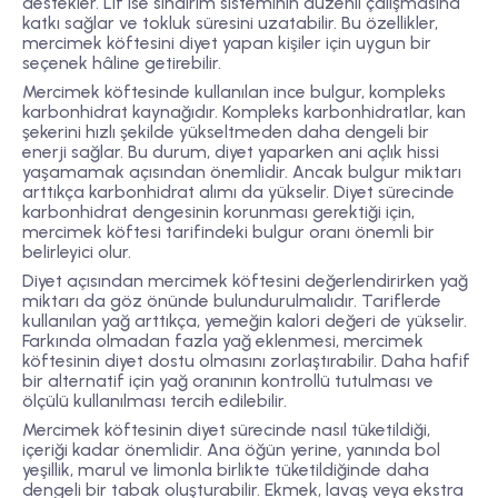
destekler. Lif ise sindirim sisteminin düzenli çalışmasına
katkı sağlar ve tokluk süresini uzatabilir. Bu özellikler,
mercimek köftesini diyet yapan kişiler için uygun bir
seçenek hâline getirebilir.
Mercimek köftesinde kullanılan ince bulgur, kompleks
karbonhidrat kaynağıdır. Kompleks karbonhidratlar, kan
şekerini hızlı şekilde yükseltmeden daha dengeli bir
enerji sağlar. Bu durum, diyet yaparken ani açlık hissi
yaşamamak açısından önemlidir. Ancak bulgur miktarı
arttıkça karbonhidrat alımı da yükselir. Diyet sürecinde
karbonhidrat dengesinin korunması gerektiği için,
mercimek köftesi tarifindeki bulgur oranı önemli bir
belirleyici olur.
Diyet açısından mercimek köftesini değerlendirirken yağ
miktarı da göz önünde bulundurulmalıdır. Tariflerde
kullanılan yağ arttıkça, yemeğin kalori değeri de yükselir.
Farkında olmadan fazla yağ eklenmesi, mercimek
köftesinin diyet dostu olmasını zorlaştırabilir. Daha hafif
bir alternatif için yağ oranının kontrollü tutulması ve
ölçülü kullanılması tercih edilebilir.
Mercimek köftesinin diyet sürecinde nasıl tüketildiği,
içeriği kadar önemlidir. Ana öğün yerine, yanında bol
yeşillik, marul ve limonla birlikte tüketildiğinde daha
dengeli bir tabak oluşturabilir. Ekmek, lavaş veya ekstra