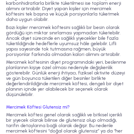
karbonhidratlarla birlikte tüketilmesi ise toplam enerji
alımını artırabilir. Diyet yapan kişiler için mercimek
köftesini tek başına ve küçük porsiyonlarla tüketmek
daha uygun olabilir.
Bazı kişiler mercimek köftesini sağlıklı bir besin olarak
gördüğü için miktar sınırlaması yapmadan tüketebilir.
Ancak diyet sürecinde en sağlıklı yiyecekler bile fazla
tüketildiğinde hedeflerle uyumsuz hâle gelebilir. Lifli
yapısı sayesinde tok tutmasına rağmen, büyük
porsiyonlar farkında olmadan kalori alımını artırabilir.
Mercimek köftesinin diyet programındaki yeri, beslenme
planlarının kişiye özel olması nedeniyle değişkenlik
gösterebilir. Günlük enerji ihtiyacı, fiziksel aktivite düzeyi
ve gün boyunca tüketilen diğer besinler birlikte
değerlendirildiğinde mercimek köftesi, dengeli bir diyet
planının içinde yer alabilecek bir seçenek olarak
düşünülebilir.
Mercimek Köftesi Glutensiz mi?
Mercimek köftesi genel olarak sağlıklı ve bitkisel içerikli
bir yiyecek olarak bilinse de glutensiz olup olmadığı,
tarifin detaylarına bağlı olarak değişir. Bu nedenle
mercimek köftesini “doğal olarak glutensiz” ya da “her