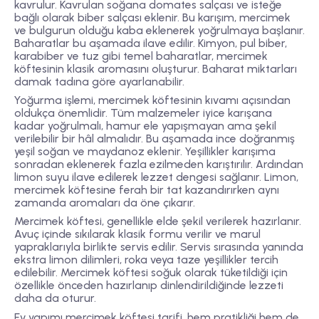
kavrulur. Kavrulan soğana domates salçası ve isteğe
bağlı olarak biber salçası eklenir. Bu karışım, mercimek
ve bulgurun olduğu kaba eklenerek yoğrulmaya başlanır.
Baharatlar bu aşamada ilave edilir. Kimyon, pul biber,
karabiber ve tuz gibi temel baharatlar, mercimek
köftesinin klasik aromasını oluşturur. Baharat miktarları
damak tadına göre ayarlanabilir.
Yoğurma işlemi, mercimek köftesinin kıvamı açısından
oldukça önemlidir. Tüm malzemeler iyice karışana
kadar yoğrulmalı, hamur ele yapışmayan ama şekil
verilebilir bir hâl almalıdır. Bu aşamada ince doğranmış
yeşil soğan ve maydanoz eklenir. Yeşillikler karışıma
sonradan eklenerek fazla ezilmeden karıştırılır. Ardından
limon suyu ilave edilerek lezzet dengesi sağlanır. Limon,
mercimek köftesine ferah bir tat kazandırırken aynı
zamanda aromaları da öne çıkarır.
Mercimek köftesi, genellikle elde şekil verilerek hazırlanır.
Avuç içinde sıkılarak klasik formu verilir ve marul
yapraklarıyla birlikte servis edilir. Servis sırasında yanında
ekstra limon dilimleri, roka veya taze yeşillikler tercih
edilebilir. Mercimek köftesi soğuk olarak tüketildiği için
özellikle önceden hazırlanıp dinlendirildiğinde lezzeti
daha da oturur.
Ev yapımı mercimek köftesi tarifi, hem pratikliği hem de