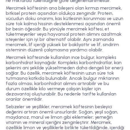
ne miktarda tüketildiğine göre değerlendirilmelidir.
Mercimek köftesinin ana bileşeni olan kırmızı mercimek,
bitkisel protein açısından oldukça zengindir. Protein,
vücudun doku onarımı, kas kütlesinin korunması ve uzun
süre tok kalma hissinin desteklenmesi açısından önemli
bir besin öğesidir. Bu yönüyle mercimek köftesi, et
tüketmeyenler veya hayvansal protein alımını azaltmak
isteyenler için iyi bir alternatif olabilir. Aynı zamanda
mercimek, lif içeriği yüksek bir bakliyattır ve lif, sindirim
sisteminin düzenli çalışmasına yardımcı olabilir.
Mercimek köftesinde kullanılan ince bulgur, kompleks
karbonhidrat kaynağıdır. Kompleks karbonhidratlar, kan
şekerini ani şekilde yükseltmeden daha dengeli bir enerji
sağlar. Bu özellik, mercimek köftesinin uzun süre tok
tutmasına katkıda bulunabilir. Ancak bulgur miktarının
fazla olması, karbonhidrat alımını artırabilir ve bu
durum özellikle kilo vermeye çalışan kişiler için
dezavantaj oluşturabilir. Bu nedenle tarifte kullanılan
oranlar önemlidir.
Sebzeler ve yeşillikler, mercimek köftesinin besleyici
değerini artıran önemli unsurlardır. Soğan, yeşil soğan,
maydanoz, marul ve limon gibi eklemeler; yemeğin
vitamin ve mineral içeriğini zenginleştirir. Mercimek,
özellikle limon ve yeşilliklerle birlikte tüketildiğinde, içerdiği