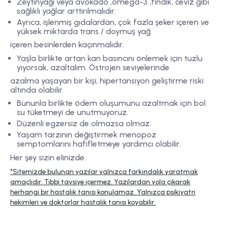
Zeytinyağı veya avokado ,omega-3 ,fındık, ceviz gibi
sağlıklı yağlar arttırılmalıdır.
Ayrıca, işlenmiş gıdalardan, çok fazla şeker içeren ve
yüksek miktarda trans / doymuş yağ
içeren besinlerden kaçınmalıdır.
Yaşla birlikte artan kan basıncını önlemek için tuzlu
yiyorsak, azaltalım. Östrojen seviyelerinde
azalma yaşayan bir kişi, hipertansiyon geliştirme riski
altında olabilir.
Bununla birlikte ödem oluşumunu azaltmak için bol
su tüketmeyi de unutmuyoruz.
Düzenli egzersiz de olmazsa olmaz.
Yaşam tarzının değiştirmek menopoz
semptomlarını hafifletmeye yardımcı olabilir.
Her şey sizin elinizde.
*Sitemizde bulunan yazılar yalnızca farkındalık yaratmak
amaçlıdır. Tıbbi tavsiye içermez. Yazılardan yola çıkarak
herhangi bir hastalık tanısı konulamaz. Yalnızca psikiyatri
hekimleri ve doktorlar hastalık tanısı koyabilir.