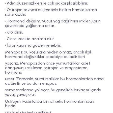
• Adet düzensizlikleri ile çok sık karşılaşılabilinir.
• Östrojen seviyesi düşmesiyle birlikte hamile kalma
şansı azalır.
• Hormonal değişim, vücut yağ dağılımını etkiler .Karın
çevresinde yağlanma artar.
• Kilo alınır.
• Cinsel istekte azalma olur.
• İdrar kaçırma gözlemlenebilir.
Menopoz bu koşullara neden olmaz, ancak ilgili
hormonal değişiklikler sebebiyle bu belirtileri
yaşarız. Menopozdan önce yumurtalıklar adet
döngüsünü etkileyen östrojen ve progesteron
hormonu
üretir. Zamanla, yumurtalıklar bu hormonlardan daha
az üretir ve bu da menopoz
semptomlarına yol açar. Bu genellikle birkaç yıl içinde
yavaş yavaş olur.
Östrojen, kadınlarda birincil seks hormonlarından
biridir.
• Fiziksel cinsiyet özellikleri