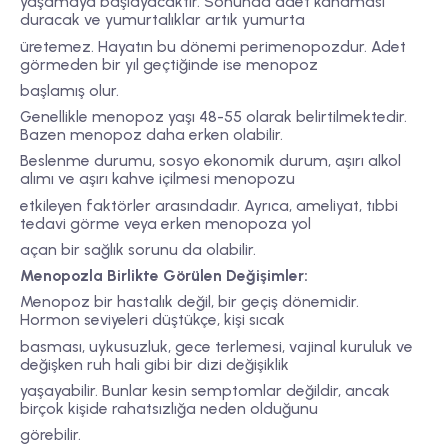
yaşamaya başlayacaktır. Sonunda adet kanaması
duracak ve yumurtalıklar artık yumurta
üretemez. Hayatın bu dönemi perimenopozdur. Adet
görmeden bir yıl geçtiğinde ise menopoz
başlamış olur.
Genellikle menopoz yaşı 48-55 olarak belirtilmektedir.
Bazen menopoz daha erken olabilir.
Beslenme durumu, sosyo ekonomik durum, aşırı alkol
alımı ve aşırı kahve içilmesi menopozu
etkileyen faktörler arasındadır. Ayrıca, ameliyat, tıbbi
tedavi görme veya erken menopoza yol
açan bir sağlık sorunu da olabilir.
Menopozla Birlikte Görülen Değişimler:
Menopoz bir hastalık değil, bir geçiş dönemidir.
Hormon seviyeleri düştükçe, kişi sıcak
basması, uykusuzluk, gece terlemesi, vajinal kuruluk ve
değişken ruh hali gibi bir dizi değişiklik
yaşayabilir. Bunlar kesin semptomlar değildir, ancak
birçok kişide rahatsızlığa neden olduğunu
görebilir.