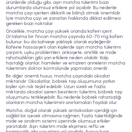
ürünlerde olduğu gibi, aşırı matcha tüketimi bazı
durumlarda olumsuz etkilere yol açabilir. Bu nedenle
matcha çayı içerken dikkatli ve bilinçli olmak önemlidir.
İşte matcha çayı ve zararları hakkında dikkat edilmesi
gereken bazı noktalar.
Öncelikle, matcha çayı yüksek oranda kafein içerir.
Ortalama bir fincan matcha çayında 60-70 mg kafein
bulunur, bu da kahveye yaklaşık olarak eşdeğerdir.
Kafeine hassasiyeti olan kişilerde aşırı matcha tüketimi
çarpıntı, uyku problemleri, anksiyete, sinirlilik ve mide
rahatsızlıkları gibi yan etkilere neden olabilir. Kalp
hastalığı olanlar, hamileler ve emziren annelerin matcha
tüketimini doktor kontrolünde yapmaları önerilir.
Bir diğer önemli husus, matcha çayındaki oksalat
miktarıdır. Oksalatlar, böbrek taşı oluşumuna yatkın
kişiler için risk teşkil edebilir. Uzun süreli ve fazla
miktarda oksalat içeren besinlerin tüketimi, böbrek taşı
oluşumunu tetikleyebilir. Bu nedenle böbrek rahatsızlığı
olanların matcha tüketimini sınırlamaları faydalı olur.
Matcha, doğal olarak yüksek antioksidan içerdiği için
sağlıklı bir içecek olmasına rağmen, fazla tüketildiğinde
mide ve sindirim sistemi üzerinde olumsuz etkiler
yaratabilir. Aşırı tüketim mide ekşimesi, reflü ve
hazımsızlık gibi sorunlara yol açabilir. Ayrıca bazı