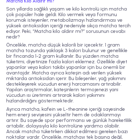
Matcha Kilo Aldırır mı?
Son yıllarda sağlıklı yaşam ve kilo kontrolü için matcha
çok popüler hale geldi. Kilo vermek veya formunu
korumak isteyenler, metabolizmayı hızlandırması ve
yüksek antioksidan içeriği nedeniyle sıkça matcha tercih
ediyor. Peki, “Matcha kilo aldırır mı?” sorusunun cevabı
nedir?
Öncelikle, matcha düşük kalorili bir içecektir. 1 gram
matcha tozunda yaklaşık 3 kalori bulunur ve genellikle
bir fincanda 1-2 gram kullanılır. Bu yüzden matcha
tüketimi, diyetinize fazla kalori eklemez. Özellikle diyet
yapanlar veya kalori takibi yapanlar için bu önemli bir
avantajdır. Matcha ayrıca kateşin adı verilen yüksek
miktarda antioksidan içerir. Bu bileşenler, yağ yakımını
destekleyerek vücudun enerji harcamasını artırabilir.
Yapılan araştırmalar, kateşinlerin termojenezi yani
vücudun ısı üretimini artırarak kalori yakımını
hızlandırdığını göstermektedir.
Ayrıca matcha, kafein ve L-theanine içeriği sayesinde
hem enerji seviyesini yükseltir hem de odaklanmayı
artırır. Bu sayede spor performansı ve günlük hareketlilik
artabilir, dolayısıyla kilo kontrolüne yardımcı olabilir.
Ancak matcha tüketirken dikkat edilmesi gereken bazı
noktalar vardır. Öncelikle, matchayı tek başına değil,