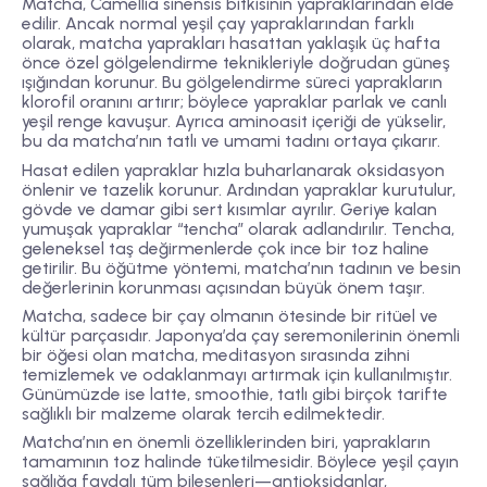
Matcha, Camellia sinensis bitkisinin yapraklarından elde
edilir. Ancak normal yeşil çay yapraklarından farklı
olarak, matcha yaprakları hasattan yaklaşık üç hafta
önce özel gölgelendirme teknikleriyle doğrudan güneş
ışığından korunur. Bu gölgelendirme süreci yaprakların
klorofil oranını artırır; böylece yapraklar parlak ve canlı
yeşil renge kavuşur. Ayrıca aminoasit içeriği de yükselir,
bu da matcha’nın tatlı ve umami tadını ortaya çıkarır.
Hasat edilen yapraklar hızla buharlanarak oksidasyon
önlenir ve tazelik korunur. Ardından yapraklar kurutulur,
gövde ve damar gibi sert kısımlar ayrılır. Geriye kalan
yumuşak yapraklar “tencha” olarak adlandırılır. Tencha,
geleneksel taş değirmenlerde çok ince bir toz haline
getirilir. Bu öğütme yöntemi, matcha’nın tadının ve besin
değerlerinin korunması açısından büyük önem taşır.
Matcha, sadece bir çay olmanın ötesinde bir ritüel ve
kültür parçasıdır. Japonya’da çay seremonilerinin önemli
bir öğesi olan matcha, meditasyon sırasında zihni
temizlemek ve odaklanmayı artırmak için kullanılmıştır.
Günümüzde ise latte, smoothie, tatlı gibi birçok tarifte
sağlıklı bir malzeme olarak tercih edilmektedir.
Matcha’nın en önemli özelliklerinden biri, yaprakların
tamamının toz halinde tüketilmesidir. Böylece yeşil çayın
sağlığa faydalı tüm bileşenleri—antioksidanlar,