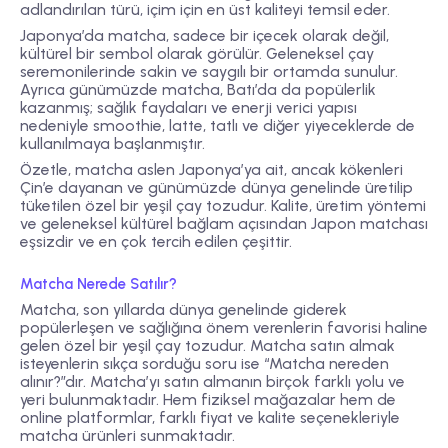
adlandırılan türü, içim için en üst kaliteyi temsil eder.
Japonya’da matcha, sadece bir içecek olarak değil,
kültürel bir sembol olarak görülür. Geleneksel çay
seremonilerinde sakin ve saygılı bir ortamda sunulur.
Ayrıca günümüzde matcha, Batı’da da popülerlik
kazanmış; sağlık faydaları ve enerji verici yapısı
nedeniyle smoothie, latte, tatlı ve diğer yiyeceklerde de
kullanılmaya başlanmıştır.
Özetle, matcha aslen Japonya’ya ait, ancak kökenleri
Çin’e dayanan ve günümüzde dünya genelinde üretilip
tüketilen özel bir yeşil çay tozudur. Kalite, üretim yöntemi
ve geleneksel kültürel bağlam açısından Japon matchası
eşsizdir ve en çok tercih edilen çeşittir.
Matcha Nerede Satılır?
Matcha, son yıllarda dünya genelinde giderek
popülerleşen ve sağlığına önem verenlerin favorisi haline
gelen özel bir yeşil çay tozudur. Matcha satın almak
isteyenlerin sıkça sorduğu soru ise “Matcha nereden
alınır?”dır. Matcha’yı satın almanın birçok farklı yolu ve
yeri bulunmaktadır. Hem fiziksel mağazalar hem de
online platformlar, farklı fiyat ve kalite seçenekleriyle
matcha ürünleri sunmaktadır.