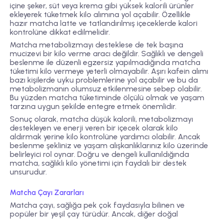
içine şeker, süt veya krema gibi yüksek kalorili ürünler
ekleyerek tüketmek kilo alımına yol açabilir. Özellikle
hazır matcha latte ve tatlandırılmış içeceklerde kalori
kontrolüne dikkat edilmelidir.
Matcha metabolizmayı desteklese de tek başına
mucizevi bir kilo verme aracı değildir. Sağlıklı ve dengeli
beslenme ile düzenli egzersiz yapılmadığında matcha
tüketimi kilo vermeye yeterli olmayabilir. Aşırı kafein alımı
bazı kişilerde uyku problemlerine yol açabilir ve bu da
metabolizmanın olumsuz etkilenmesine sebep olabilir.
Bu yüzden matcha tüketiminde ölçülü olmak ve yaşam
tarzına uygun şekilde entegre etmek önemlidir.
Sonuç olarak, matcha düşük kalorili, metabolizmayı
destekleyen ve enerji veren bir içecek olarak kilo
aldırmak yerine kilo kontrolüne yardımcı olabilir. Ancak
beslenme şekliniz ve yaşam alışkanlıklarınız kilo üzerinde
belirleyici rol oynar. Doğru ve dengeli kullanıldığında
matcha, sağlıklı kilo yönetimi için faydalı bir destek
unsurudur.
Matcha Çayı Zararları
Matcha çayı, sağlığa pek çok faydasıyla bilinen ve
popüler bir yeşil çay türüdür. Ancak, diğer doğal