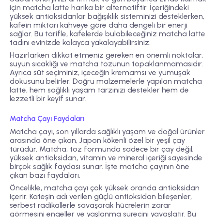
için matcha latte harika bir alternatiftir. İçeriğindeki
yüksek antioksidanlar bağışıklık sisteminizi desteklerken,
kafein miktarı kahveye göre daha dengeli bir enerji
sağlar. Bu tarifle, kafelerde bulabileceğiniz matcha latte
tadını evinizde kolayca yakalayabilirsiniz.
Hazırlarken dikkat etmeniz gereken en önemli noktalar,
suyun sıcaklığı ve matcha tozunun topaklanmamasıdır.
Ayrıca süt seçiminiz, içeceğin kremamsı ve yumuşak
dokusunu belirler. Doğru malzemelerle yapılan matcha
latte, hem sağlıklı yaşam tarzınızı destekler hem de
lezzetli bir keyif sunar.
Matcha Çayı Faydaları
Matcha çayı, son yıllarda sağlıklı yaşam ve doğal ürünler
arasında öne çıkan, Japon kökenli özel bir yeşil çay
türüdür. Matcha, toz formunda sadece bir çay değil;
yüksek antioksidan, vitamin ve mineral içeriği sayesinde
birçok sağlık faydası sunar. İşte matcha çayının öne
çıkan bazı faydaları.
Öncelikle, matcha çayı çok yüksek oranda antioksidan
içerir. Kateşin adı verilen güçlü antioksidan bileşenler,
serbest radikallerle savaşarak hücrelerin zarar
görmesini engeller ve yaşlanma sürecini yavaşlatır. Bu