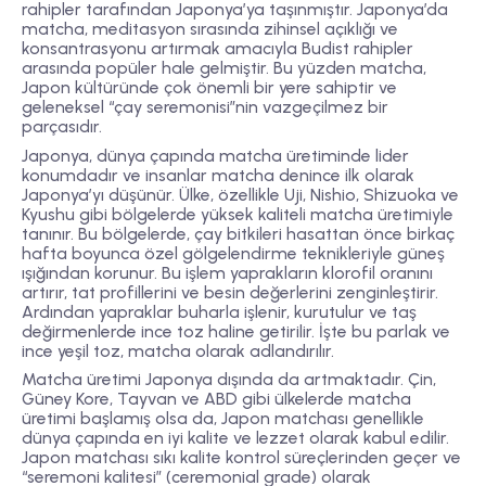
rahipler tarafından Japonya’ya taşınmıştır. Japonya’da
matcha, meditasyon sırasında zihinsel açıklığı ve
konsantrasyonu artırmak amacıyla Budist rahipler
arasında popüler hale gelmiştir. Bu yüzden matcha,
Japon kültüründe çok önemli bir yere sahiptir ve
geleneksel “çay seremonisi”nin vazgeçilmez bir
parçasıdır.
Japonya, dünya çapında matcha üretiminde lider
konumdadır ve insanlar matcha denince ilk olarak
Japonya’yı düşünür. Ülke, özellikle Uji, Nishio, Shizuoka ve
Kyushu gibi bölgelerde yüksek kaliteli matcha üretimiyle
tanınır. Bu bölgelerde, çay bitkileri hasattan önce birkaç
hafta boyunca özel gölgelendirme teknikleriyle güneş
ışığından korunur. Bu işlem yaprakların klorofil oranını
artırır, tat profillerini ve besin değerlerini zenginleştirir.
Ardından yapraklar buharla işlenir, kurutulur ve taş
değirmenlerde ince toz haline getirilir. İşte bu parlak ve
ince yeşil toz, matcha olarak adlandırılır.
Matcha üretimi Japonya dışında da artmaktadır. Çin,
Güney Kore, Tayvan ve ABD gibi ülkelerde matcha
üretimi başlamış olsa da, Japon matchası genellikle
dünya çapında en iyi kalite ve lezzet olarak kabul edilir.
Japon matchası sıkı kalite kontrol süreçlerinden geçer ve
“seremoni kalitesi” (ceremonial grade) olarak