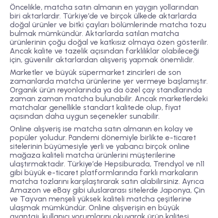
Öncelikle, matcha satın almanın en yaygın yollarından
biri aktarlardır. Türkiye’de ve birçok ülkede aktarlarda
doğal ürünler ve bitki çayları bölümlerinde matcha tozu
bulmak mümkündür. Aktarlarda satılan matcha
ürünlerinin çoğu doğal ve katkısız olmaya özen gösterilir.
Ancak kalite ve tazelik açısından farklılıklar olabileceği
için, güvenilir aktarlardan alışveriş yapmak önemlidir.
Marketler ve büyük süpermarket zincirleri de son
zamanlarda matcha ürünlerine yer vermeye başlamıştır.
Organik ürün reyonlarında ya da özel çay standlarında
zaman zaman matcha bulunabilir. Ancak marketlerdeki
matchalar genellikle standart kalitede olup, fiyat
açısından daha uygun seçenekler sunabilir.
Online alışveriş ise matcha satın almanın en kolay ve
popüler yoludur. Pandemi dönemiyle birlikte e-ticaret
sitelerinin büyümesiyle yerli ve yabancı birçok online
mağaza kaliteli matcha ürünlerini müşterilerine
ulaştırmaktadır. Türkiye’de Hepsiburada, Trendyol ve n11
gibi büyük e-ticaret platformlarında farklı markaların
matcha tozlarını karşılaştırarak satın alabilirsiniz. Ayrıca
Amazon ve eBay gibi uluslararası sitelerde Japonya, Çin
ve Tayvan menşeli yüksek kaliteli matcha çeşitlerine
ulaşmak mümkündür. Online alışverişin en büyük
avantajı, kullanıcı yorumlarını okuyarak ürün kalitesi