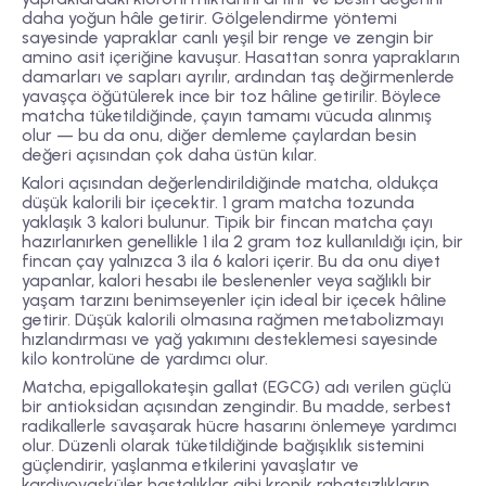
daha yoğun hâle getirir. Gölgelendirme yöntemi
sayesinde yapraklar canlı yeşil bir renge ve zengin bir
amino asit içeriğine kavuşur. Hasattan sonra yaprakların
damarları ve sapları ayrılır, ardından taş değirmenlerde
yavaşça öğütülerek ince bir toz hâline getirilir. Böylece
matcha tüketildiğinde, çayın tamamı vücuda alınmış
olur — bu da onu, diğer demleme çaylardan besin
değeri açısından çok daha üstün kılar.
Kalori açısından değerlendirildiğinde matcha, oldukça
düşük kalorili bir içecektir. 1 gram matcha tozunda
yaklaşık 3 kalori bulunur. Tipik bir fincan matcha çayı
hazırlanırken genellikle 1 ila 2 gram toz kullanıldığı için, bir
fincan çay yalnızca 3 ila 6 kalori içerir. Bu da onu diyet
yapanlar, kalori hesabı ile beslenenler veya sağlıklı bir
yaşam tarzını benimseyenler için ideal bir içecek hâline
getirir. Düşük kalorili olmasına rağmen metabolizmayı
hızlandırması ve yağ yakımını desteklemesi sayesinde
kilo kontrolüne de yardımcı olur.
Matcha, epigallokateşin gallat (EGCG) adı verilen güçlü
bir antioksidan açısından zengindir. Bu madde, serbest
radikallerle savaşarak hücre hasarını önlemeye yardımcı
olur. Düzenli olarak tüketildiğinde bağışıklık sistemini
güçlendirir, yaşlanma etkilerini yavaşlatır ve
kardiyovasküler hastalıklar gibi kronik rahatsızlıkların