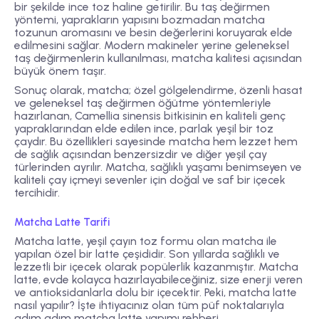
bir şekilde ince toz haline getirilir. Bu taş değirmen
yöntemi, yaprakların yapısını bozmadan matcha
tozunun aromasını ve besin değerlerini koruyarak elde
edilmesini sağlar. Modern makineler yerine geleneksel
taş değirmenlerin kullanılması, matcha kalitesi açısından
büyük önem taşır.
Sonuç olarak, matcha; özel gölgelendirme, özenli hasat
ve geleneksel taş değirmen öğütme yöntemleriyle
hazırlanan, Camellia sinensis bitkisinin en kaliteli genç
yapraklarından elde edilen ince, parlak yeşil bir toz
çaydır. Bu özellikleri sayesinde matcha hem lezzet hem
de sağlık açısından benzersizdir ve diğer yeşil çay
türlerinden ayrılır. Matcha, sağlıklı yaşamı benimseyen ve
kaliteli çay içmeyi sevenler için doğal ve saf bir içecek
tercihidir.
Matcha Latte Tarifi
Matcha latte, yeşil çayın toz formu olan matcha ile
yapılan özel bir latte çeşididir. Son yıllarda sağlıklı ve
lezzetli bir içecek olarak popülerlik kazanmıştır. Matcha
latte, evde kolayca hazırlayabileceğiniz, size enerji veren
ve antioksidanlarla dolu bir içecektir. Peki, matcha latte
nasıl yapılır? İşte ihtiyacınız olan tüm püf noktalarıyla
adım adım matcha latte yapımı rehberi.