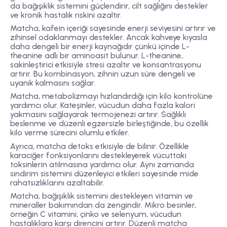
da bağışıklık sistemini güçlendirir, cilt sağlığını destekler
ve kronik hastalık riskini azaltır.
Matcha, kafein içeriği sayesinde enerji seviyesini artırır ve
zihinsel odaklanmayı destekler. Ancak kahveye kıyasla
daha dengeli bir enerji kaynağıdır çünkü içinde L-
theanine adlı bir aminoasit bulunur. L-theanine,
sakinleştirici etkisiyle stresi azaltır ve konsantrasyonu
artırır. Bu kombinasyon, zihnin uzun süre dengeli ve
uyanık kalmasını sağlar.
Matcha, metabolizmayı hızlandırdığı için kilo kontrolüne
yardımcı olur. Kateşinler, vücudun daha fazla kalori
yakmasını sağlayarak termojenezi artırır. Sağlıklı
beslenme ve düzenli egzersizle birleştiğinde, bu özellik
kilo verme sürecini olumlu etkiler.
Ayrıca, matcha detoks etkisiyle de bilinir. Özellikle
karaciğer fonksiyonlarını destekleyerek vücuttaki
toksinlerin atılmasına yardımcı olur. Aynı zamanda
sindirim sistemini düzenleyici etkileri sayesinde mide
rahatsızlıklarını azaltabilir.
Matcha, bağışıklık sistemini destekleyen vitamin ve
mineraller bakımından da zengindir. Mikro besinler,
örneğin C vitamini, çinko ve selenyum, vücudun
hastalıklara karşı direncini artırır. Düzenli matcha