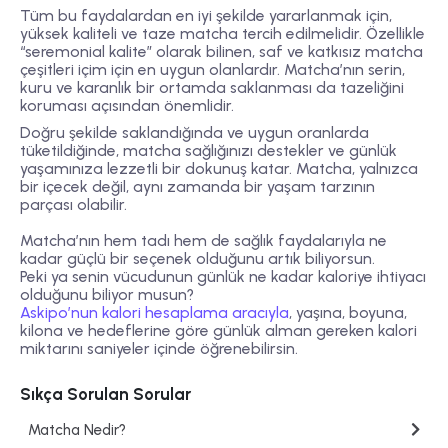
Tüm bu faydalardan en iyi şekilde yararlanmak için,
yüksek kaliteli ve taze matcha tercih edilmelidir. Özellikle
“seremonial kalite” olarak bilinen, saf ve katkısız matcha
çeşitleri içim için en uygun olanlardır. Matcha’nın serin,
kuru ve karanlık bir ortamda saklanması da tazeliğini
koruması açısından önemlidir.
Doğru şekilde saklandığında ve uygun oranlarda
tüketildiğinde, matcha sağlığınızı destekler ve günlük
yaşamınıza lezzetli bir dokunuş katar. Matcha, yalnızca
bir içecek değil, aynı zamanda bir yaşam tarzının
parçası olabilir.
Matcha’nın
hem tadı hem de sağlık faydalarıyla ne
kadar güçlü bir seçenek olduğunu artık biliyorsun.
Peki ya senin vücudunun günlük ne kadar
kaloriye
ihtiyacı
olduğunu biliyor musun?
Askipo’nun kalori hesaplama aracıyla
, yaşına, boyuna,
kilona ve hedeflerine göre günlük alman gereken kalori
miktarını saniyeler içinde öğrenebilirsin.
Sıkça Sorulan Sorular
Matcha Nedir?