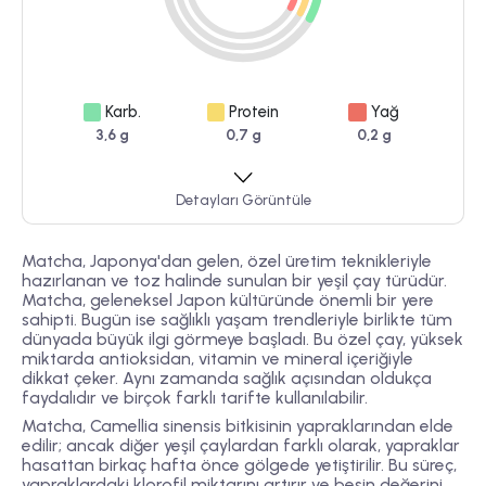
Karb.
Protein
Yağ
3,6 g
0,7 g
0,2 g
Detayları Görüntüle
Matcha, Japonya'dan gelen, özel üretim teknikleriyle
hazırlanan ve toz halinde sunulan bir yeşil çay türüdür.
Matcha, geleneksel Japon kültüründe önemli bir yere
sahipti. Bugün ise sağlıklı yaşam trendleriyle birlikte tüm
dünyada büyük ilgi görmeye başladı. Bu özel çay, yüksek
miktarda antioksidan, vitamin ve mineral içeriğiyle
dikkat çeker. Aynı zamanda sağlık açısından oldukça
faydalıdır ve birçok farklı tarifte kullanılabilir.
Matcha, Camellia sinensis bitkisinin yapraklarından elde
edilir; ancak diğer yeşil çaylardan farklı olarak, yapraklar
hasattan birkaç hafta önce gölgede yetiştirilir. Bu süreç,
yapraklardaki klorofil miktarını artırır ve besin değerini