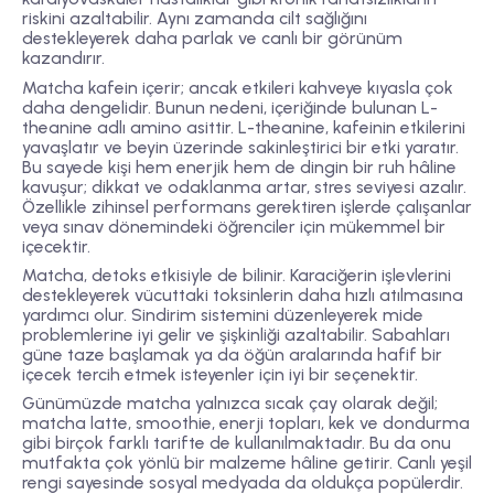
riskini azaltabilir. Aynı zamanda cilt sağlığını
destekleyerek daha parlak ve canlı bir görünüm
kazandırır.
Matcha kafein içerir; ancak etkileri kahveye kıyasla çok
daha dengelidir. Bunun nedeni, içeriğinde bulunan L-
theanine adlı amino asittir. L-theanine, kafeinin etkilerini
yavaşlatır ve beyin üzerinde sakinleştirici bir etki yaratır.
Bu sayede kişi hem enerjik hem de dingin bir ruh hâline
kavuşur; dikkat ve odaklanma artar, stres seviyesi azalır.
Özellikle zihinsel performans gerektiren işlerde çalışanlar
veya sınav dönemindeki öğrenciler için mükemmel bir
içecektir.
Matcha, detoks etkisiyle de bilinir. Karaciğerin işlevlerini
destekleyerek vücuttaki toksinlerin daha hızlı atılmasına
yardımcı olur. Sindirim sistemini düzenleyerek mide
problemlerine iyi gelir ve şişkinliği azaltabilir. Sabahları
güne taze başlamak ya da öğün aralarında hafif bir
içecek tercih etmek isteyenler için iyi bir seçenektir.
Günümüzde matcha yalnızca sıcak çay olarak değil;
matcha latte, smoothie, enerji topları, kek ve dondurma
gibi birçok farklı tarifte de kullanılmaktadır. Bu da onu
mutfakta çok yönlü bir malzeme hâline getirir. Canlı yeşil
rengi sayesinde sosyal medyada da oldukça popülerdir.