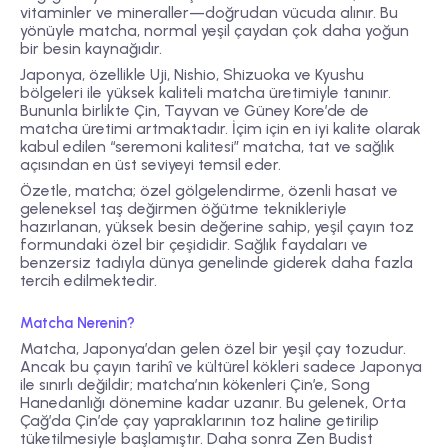
vitaminler ve mineraller—doğrudan vücuda alınır. Bu
yönüyle matcha, normal yeşil çaydan çok daha yoğun
bir besin kaynağıdır.
Japonya, özellikle Uji, Nishio, Shizuoka ve Kyushu
bölgeleri ile yüksek kaliteli matcha üretimiyle tanınır.
Bununla birlikte Çin, Tayvan ve Güney Kore’de de
matcha üretimi artmaktadır. İçim için en iyi kalite olarak
kabul edilen “seremoni kalitesi” matcha, tat ve sağlık
açısından en üst seviyeyi temsil eder.
Özetle, matcha; özel gölgelendirme, özenli hasat ve
geleneksel taş değirmen öğütme teknikleriyle
hazırlanan, yüksek besin değerine sahip, yeşil çayın toz
formundaki özel bir çeşididir. Sağlık faydaları ve
benzersiz tadıyla dünya genelinde giderek daha fazla
tercih edilmektedir.
Matcha Nerenin?
Matcha, Japonya’dan gelen özel bir yeşil çay tozudur.
Ancak bu çayın tarihî ve kültürel kökleri sadece Japonya
ile sınırlı değildir; matcha’nın kökenleri Çin’e, Song
Hanedanlığı dönemine kadar uzanır. Bu gelenek, Orta
Çağ’da Çin’de çay yapraklarının toz haline getirilip
tüketilmesiyle başlamıştır. Daha sonra Zen Budist