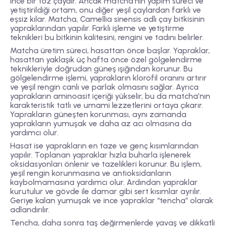
ince bir toz çaydır. Ancak matcha’nın yapım süreci ve
yetiştirildiği ortam, onu diğer yeşil çaylardan farklı ve
eşsiz kılar. Matcha, Camellia sinensis adlı çay bitkisinin
yapraklarından yapılır. Farklı işleme ve yetiştirme
teknikleri bu bitkinin kalitesini, rengini ve tadını belirler.
Matcha üretim süreci, hasattan önce başlar. Yapraklar,
hasattan yaklaşık üç hafta önce özel gölgelendirme
teknikleriyle doğrudan güneş ışığından korunur. Bu
gölgelendirme işlemi, yaprakların klorofil oranını artırır
ve yeşil rengin canlı ve parlak olmasını sağlar. Ayrıca
yaprakların aminoasit içeriği yükselir, bu da matcha’nın
karakteristik tatlı ve umami lezzetlerini ortaya çıkarır.
Yaprakların güneşten korunması, aynı zamanda
yaprakların yumuşak ve daha az acı olmasına da
yardımcı olur.
Hasat ise yaprakların en taze ve genç kısımlarından
yapılır. Toplanan yapraklar hızla buharla işlenerek
oksidasyonları önlenir ve tazelikleri korunur. Bu işlem,
yeşil rengin korunmasına ve antioksidanların
kaybolmamasına yardımcı olur. Ardından yapraklar
kurutulur ve gövde ile damar gibi sert kısımlar ayrılır.
Geriye kalan yumuşak ve ince yapraklar “tencha” olarak
adlandırılır.
Tencha, daha sonra taş değirmenlerde yavaş ve dikkatli