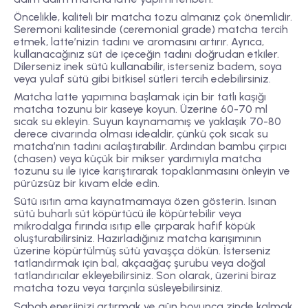
Öncelikle, kaliteli bir matcha tozu almanız çok önemlidir.
Seremoni kalitesinde (ceremonial grade) matcha tercih
etmek, latte’nizin tadını ve aromasını artırır. Ayrıca,
kullanacağınız süt de içeceğin tadını doğrudan etkiler.
Dilerseniz inek sütü kullanabilir, isterseniz badem, soya
veya yulaf sütü gibi bitkisel sütleri tercih edebilirsiniz.
Matcha latte yapımına başlamak için bir tatlı kaşığı
matcha tozunu bir kaseye koyun. Üzerine 60-70 ml
sıcak su ekleyin. Suyun kaynamamış ve yaklaşık 70-80
derece civarında olması idealdir, çünkü çok sıcak su
matcha’nın tadını acılaştırabilir. Ardından bambu çırpıcı
(chasen) veya küçük bir mikser yardımıyla matcha
tozunu su ile iyice karıştırarak topaklanmasını önleyin ve
pürüzsüz bir kıvam elde edin.
Sütü ısıtın ama kaynatmamaya özen gösterin. Isınan
sütü buharlı süt köpürtücü ile köpürtebilir veya
mikrodalga fırında ısıtıp elle çırparak hafif köpük
oluşturabilirsiniz. Hazırladığınız matcha karışımının
üzerine köpürtülmüş sütü yavaşça dökün. İsterseniz
tatlandırmak için bal, akçaağaç şurubu veya doğal
tatlandırıcılar ekleyebilirsiniz. Son olarak, üzerini biraz
matcha tozu veya tarçınla süsleyebilirsiniz.
Sabah enerjinizi artırmak ve gün boyunca zinde kalmak