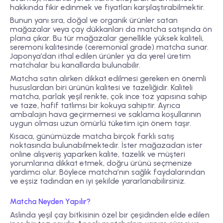
hakkında fikir edinmek ve fiyatları karşılaştırabilmektir.
Bunun yanı sıra, doğal ve organik ürünler satan
mağazalar veya çay dükkanları da matcha satışında ön
plana çıkar. Bu tür mağazalar genellikle yüksek kaliteli,
seremoni kalitesinde (ceremonial grade) matcha sunar.
Japonya’dan ithal edilen ürünler ya da yerel üretim
matchalar bu kanallarda bulunabilir.
Matcha satın alırken dikkat edilmesi gereken en önemli
hususlardan biri ürünün kalitesi ve tazeliğidir. Kaliteli
matcha, parlak yeşil renkte, çok ince toz yapısına sahip
ve taze, hafif tatlımsı bir kokuya sahiptir. Ayrıca
ambalajın hava geçirmemesi ve saklama koşullarının
uygun olması uzun ömürlü tüketim için önem taşır.
Kısaca, günümüzde matcha birçok farklı satış
noktasında bulunabilmektedir. İster mağazadan ister
online alışveriş yaparken kalite, tazelik ve müşteri
yorumlarına dikkat etmek, doğru ürünü seçmenize
yardımcı olur. Böylece matcha’nın sağlık faydalarından
ve eşsiz tadından en iyi şekilde yararlanabilirsiniz.
Matcha Neyden Yapılır?
Aslında yeşil çay bitkisinin özel bir çeşidinden elde edilen