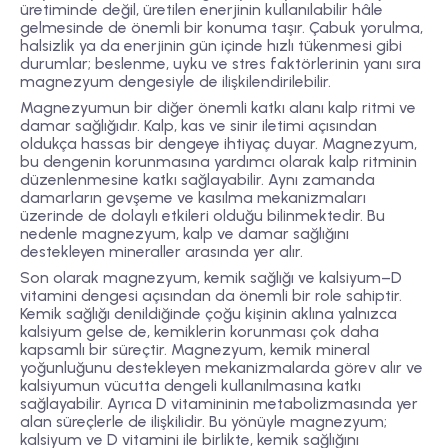
üretiminde değil, üretilen enerjinin kullanılabilir hâle
gelmesinde de önemli bir konuma taşır. Çabuk yorulma,
halsizlik ya da enerjinin gün içinde hızlı tükenmesi gibi
durumlar; beslenme, uyku ve stres faktörlerinin yanı sıra
magnezyum dengesiyle de ilişkilendirilebilir.
Magnezyumun bir diğer önemli katkı alanı kalp ritmi ve
damar sağlığıdır. Kalp, kas ve sinir iletimi açısından
oldukça hassas bir dengeye ihtiyaç duyar. Magnezyum,
bu dengenin korunmasına yardımcı olarak kalp ritminin
düzenlenmesine katkı sağlayabilir. Aynı zamanda
damarların gevşeme ve kasılma mekanizmaları
üzerinde de dolaylı etkileri olduğu bilinmektedir. Bu
nedenle magnezyum, kalp ve damar sağlığını
destekleyen mineraller arasında yer alır.
Son olarak magnezyum, kemik sağlığı ve kalsiyum–D
vitamini dengesi açısından da önemli bir role sahiptir.
Kemik sağlığı denildiğinde çoğu kişinin aklına yalnızca
kalsiyum gelse de, kemiklerin korunması çok daha
kapsamlı bir süreçtir. Magnezyum, kemik mineral
yoğunluğunu destekleyen mekanizmalarda görev alır ve
kalsiyumun vücutta dengeli kullanılmasına katkı
sağlayabilir. Ayrıca D vitamininin metabolizmasında yer
alan süreçlerle de ilişkilidir. Bu yönüyle magnezyum;
kalsiyum ve D vitamini ile birlikte, kemik sağlığını