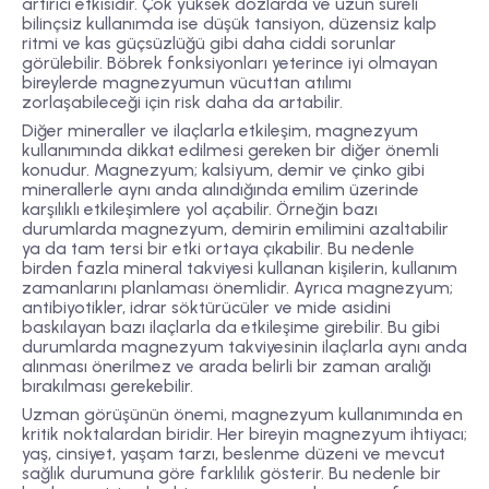
artırıcı etkisidir. Çok yüksek dozlarda ve uzun süreli
bilinçsiz kullanımda ise düşük tansiyon, düzensiz kalp
ritmi ve kas güçsüzlüğü gibi daha ciddi sorunlar
görülebilir. Böbrek fonksiyonları yeterince iyi olmayan
bireylerde magnezyumun vücuttan atılımı
zorlaşabileceği için risk daha da artabilir.
Diğer mineraller ve ilaçlarla etkileşim, magnezyum
kullanımında dikkat edilmesi gereken bir diğer önemli
konudur. Magnezyum; kalsiyum, demir ve çinko gibi
minerallerle aynı anda alındığında emilim üzerinde
karşılıklı etkileşimlere yol açabilir. Örneğin bazı
durumlarda magnezyum, demirin emilimini azaltabilir
ya da tam tersi bir etki ortaya çıkabilir. Bu nedenle
birden fazla mineral takviyesi kullanan kişilerin, kullanım
zamanlarını planlaması önemlidir. Ayrıca magnezyum;
antibiyotikler, idrar söktürücüler ve mide asidini
baskılayan bazı ilaçlarla da etkileşime girebilir. Bu gibi
durumlarda magnezyum takviyesinin ilaçlarla aynı anda
alınması önerilmez ve arada belirli bir zaman aralığı
bırakılması gerekebilir.
Uzman görüşünün önemi, magnezyum kullanımında en
kritik noktalardan biridir. Her bireyin magnezyum ihtiyacı;
yaş, cinsiyet, yaşam tarzı, beslenme düzeni ve mevcut
sağlık durumuna göre farklılık gösterir. Bu nedenle bir