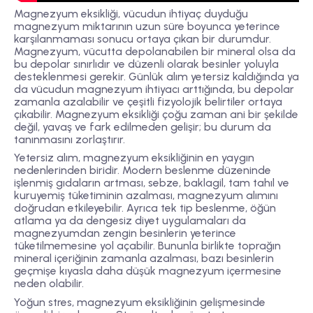
Magnezyum eksikliği, vücudun ihtiyaç duyduğu
magnezyum miktarının uzun süre boyunca yeterince
karşılanmaması sonucu ortaya çıkan bir durumdur.
Magnezyum, vücutta depolanabilen bir mineral olsa da
bu depolar sınırlıdır ve düzenli olarak besinler yoluyla
desteklenmesi gerekir. Günlük alım yetersiz kaldığında ya
da vücudun magnezyum ihtiyacı arttığında, bu depolar
zamanla azalabilir ve çeşitli fizyolojik belirtiler ortaya
çıkabilir. Magnezyum eksikliği çoğu zaman ani bir şekilde
değil, yavaş ve fark edilmeden gelişir; bu durum da
tanınmasını zorlaştırır.
Yetersiz alım, magnezyum eksikliğinin en yaygın
nedenlerinden biridir. Modern beslenme düzeninde
işlenmiş gıdaların artması, sebze, baklagil, tam tahıl ve
kuruyemiş tüketiminin azalması, magnezyum alımını
doğrudan etkileyebilir. Ayrıca tek tip beslenme, öğün
atlama ya da dengesiz diyet uygulamaları da
magnezyumdan zengin besinlerin yeterince
tüketilmemesine yol açabilir. Bununla birlikte toprağın
mineral içeriğinin zamanla azalması, bazı besinlerin
geçmişe kıyasla daha düşük magnezyum içermesine
neden olabilir.
Yoğun stres, magnezyum eksikliğinin gelişmesinde