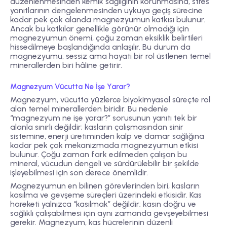
düzenlenmesinden kemik sağlığının korunmasına, stres
yanıtlarının dengelenmesinden uykuya geçiş sürecine
kadar pek çok alanda magnezyumun katkısı bulunur.
Ancak bu katkılar genellikle görünür olmadığı için
magnezyumun önemi, çoğu zaman eksiklik belirtileri
hissedilmeye başlandığında anlaşılır. Bu durum da
magnezyumu, sessiz ama hayati bir rol üstlenen temel
minerallerden biri hâline getirir.
Magnezyum Vücutta Ne İşe Yarar?
Magnezyum, vücutta yüzlerce biyokimyasal süreçte rol
alan temel minerallerden biridir. Bu nedenle
“magnezyum ne işe yarar?” sorusunun yanıtı tek bir
alanla sınırlı değildir; kasların çalışmasından sinir
sistemine, enerji üretiminden kalp ve damar sağlığına
kadar pek çok mekanizmada magnezyumun etkisi
bulunur. Çoğu zaman fark edilmeden çalışan bu
mineral, vücudun dengeli ve sürdürülebilir bir şekilde
işleyebilmesi için son derece önemlidir.
Magnezyumun en bilinen görevlerinden biri, kasların
kasılma ve gevşeme süreçleri üzerindeki etkisidir. Kas
hareketi yalnızca “kasılmak” değildir; kasın doğru ve
sağlıklı çalışabilmesi için aynı zamanda gevşeyebilmesi
gerekir. Magnezyum, kas hücrelerinin düzenli