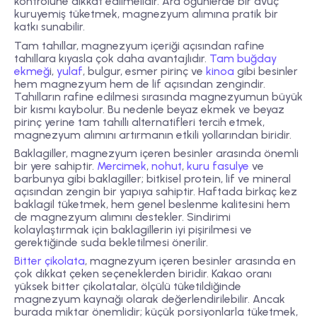
kontrolüne dikkat edilmelidir. Ara öğünlerde bir avuç
kuruyemiş tüketmek, magnezyum alımına pratik bir
katkı sunabilir.
Tam tahıllar, magnezyum içeriği açısından rafine
tahıllara kıyasla çok daha avantajlıdır.
Tam buğday
ekmeğ
i,
yulaf
, bulgur, esmer pirinç ve
kinoa
gibi besinler
hem magnezyum hem de lif açısından zengindir.
Tahılların rafine edilmesi sırasında magnezyumun büyük
bir kısmı kaybolur. Bu nedenle beyaz ekmek ve beyaz
pirinç yerine tam tahıllı alternatifleri tercih etmek,
magnezyum alımını artırmanın etkili yollarından biridir.
Baklagiller, magnezyum içeren besinler arasında önemli
bir yere sahiptir.
Mercimek
,
nohut
,
kuru fasulye
ve
barbunya gibi baklagiller; bitkisel protein, lif ve mineral
açısından zengin bir yapıya sahiptir. Haftada birkaç kez
baklagil tüketmek, hem genel beslenme kalitesini hem
de magnezyum alımını destekler. Sindirimi
kolaylaştırmak için baklagillerin iyi pişirilmesi ve
gerektiğinde suda bekletilmesi önerilir.
Bitter çikolata
, magnezyum içeren besinler arasında en
çok dikkat çeken seçeneklerden biridir. Kakao oranı
yüksek bitter çikolatalar, ölçülü tüketildiğinde
magnezyum kaynağı olarak değerlendirilebilir. Ancak
burada miktar önemlidir; küçük porsiyonlarla tüketmek,