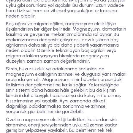
uyku gibi sorunlara yol açabilir. Bu durum, uzun vadede
hem fiziksel hem de zihinsel yorgunluğun artmasına
neden olabilir.
Baş ağrısı ve migren eğilimi, magnezyum eksikliğiyle
ilişkilendirilen bir diğer belirtidir. Magnezyum, damarların
kasılma ve gevşeme mekanizmalarında rol oynar. Bu
mekanizmanın dengesiz çalışması, bazı kişilerde baş
ağrılarının daha sık ya da daha şiddetli yaşanmasına
neden olabilir. Özellikle tekrarlayan baş ağrıları veya
migren atakları yaşayan bireylerde magnezyum
düzeyleri zaman zaman değerlendirilir.
Stres, huzursuzluk ve odaklanma sorunları da
magnezyum eksikliğinin zihinsel ve duygusal yansımaları
arasında yer alır. Magnezyum, sinir hücreleri arasındaki
iletişimin dengelenmesine katkı sağlar. Yetersizliğinde
sinir sistemi daha hassas hâle gelebilir; bu da kişinin
kendini daha kaygılı, huzursuz ya da kolay irrite olmuş
hissetmesine yol açabilir. Aynı zamanda dikkat
dağınıklığı, odaklanmakta zorlanma ve zihinsel
yorgunluk gibi belirtiler de görülebilir.
Özetle magnezyum eksikliği belirtileri; kaslardan sinir
sistemine, enerji seviyelerinden uyku düzenine kadar
geniş bir yelpazeye yayılabilir. Bu belirtilerin tek tek