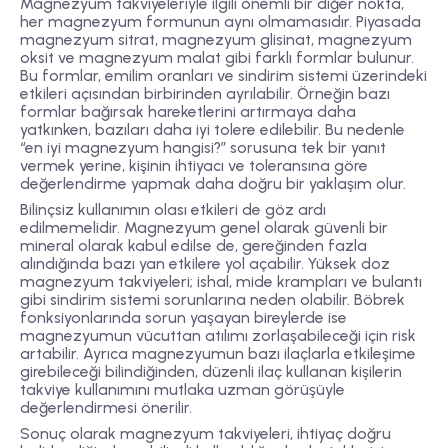
Magnezyum takviyeleriyle ilgili önemli bir diğer nokta,
her magnezyum formunun aynı olmamasıdır. Piyasada
magnezyum sitrat, magnezyum glisinat, magnezyum
oksit ve magnezyum malat gibi farklı formlar bulunur.
Bu formlar, emilim oranları ve sindirim sistemi üzerindeki
etkileri açısından birbirinden ayrılabilir. Örneğin bazı
formlar bağırsak hareketlerini artırmaya daha
yatkınken, bazıları daha iyi tolere edilebilir. Bu nedenle
“en iyi magnezyum hangisi?” sorusuna tek bir yanıt
vermek yerine, kişinin ihtiyacı ve toleransına göre
değerlendirme yapmak daha doğru bir yaklaşım olur.
Bilinçsiz kullanımın olası etkileri de göz ardı
edilmemelidir. Magnezyum genel olarak güvenli bir
mineral olarak kabul edilse de, gereğinden fazla
alındığında bazı yan etkilere yol açabilir. Yüksek doz
magnezyum takviyeleri; ishal, mide krampları ve bulantı
gibi sindirim sistemi sorunlarına neden olabilir. Böbrek
fonksiyonlarında sorun yaşayan bireylerde ise
magnezyumun vücuttan atılımı zorlaşabileceği için risk
artabilir. Ayrıca magnezyumun bazı ilaçlarla etkileşime
girebileceği bilindiğinden, düzenli ilaç kullanan kişilerin
takviye kullanımını mutlaka uzman görüşüyle
değerlendirmesi önerilir.
Sonuç olarak magnezyum takviyeleri, ihtiyaç doğru