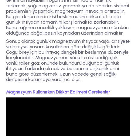
yeterli olmayabilir. Yoğun stres altında olmak, sık
terlemek, yoğun egzersiz yapmak ya da sindirim sistemi
problemleri yaşamak, magnezyum ihtiyacını artırabilir.
Bu gibi durumlarda kişi beslenmesine dikkat etse bile
günlük ihtiyacın tamamını karşılamakta zorlanabilir.
Buna rağmen öncelikli yaklaşım, magnezyumu mümkün
olduğunca doğal besin kaynakları üzerinden almaktır.
Sonuç olarak günlük magnezyum ihtiyacı; yaşa, cinsiyete
ve bireysel yaşam koşullarına göre değişiklik gösterir.
Çoğu birey için bu ihtiyaç dengeli bir beslenme düzeniyle
karşılanabilir. Magnezyumun vücutta üstlendiği çok
yönlü roller göz önünde bulundurulduğunda, günlük
ihtiyacın farkında olmak ve beslenme alışkanlıklarını
buna göre düzenlemek, uzun vadede genel sağlık
dengesini korumaya yardımcı olur.
Magnezyum Kullanırken Dikkat Edilmesi Gerekenler