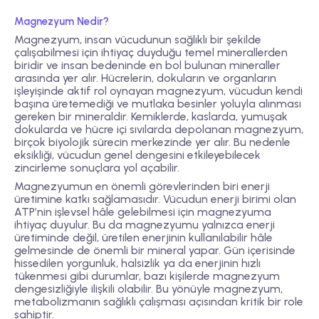
Magnezyum Nedir?
Magnezyum, insan vücudunun sağlıklı bir şekilde
çalışabilmesi için ihtiyaç duyduğu temel minerallerden
biridir ve insan bedeninde en bol bulunan mineraller
arasında yer alır. Hücrelerin, dokuların ve organların
işleyişinde aktif rol oynayan magnezyum, vücudun kendi
başına üretemediği ve mutlaka besinler yoluyla alınması
gereken bir mineraldir. Kemiklerde, kaslarda, yumuşak
dokularda ve hücre içi sıvılarda depolanan magnezyum,
birçok biyolojik sürecin merkezinde yer alır. Bu nedenle
eksikliği, vücudun genel dengesini etkileyebilecek
zincirleme sonuçlara yol açabilir.
Magnezyumun en önemli görevlerinden biri enerji
üretimine katkı sağlamasıdır. Vücudun enerji birimi olan
ATP’nin işlevsel hâle gelebilmesi için magnezyuma
ihtiyaç duyulur. Bu da magnezyumu yalnızca enerji
üretiminde değil, üretilen enerjinin kullanılabilir hâle
gelmesinde de önemli bir mineral yapar. Gün içerisinde
hissedilen yorgunluk, halsizlik ya da enerjinin hızlı
tükenmesi gibi durumlar, bazı kişilerde magnezyum
dengesizliğiyle ilişkili olabilir. Bu yönüyle magnezyum,
metabolizmanın sağlıklı çalışması açısından kritik bir role
sahiptir.