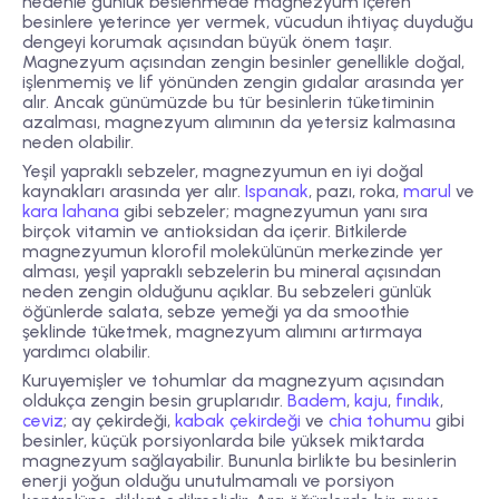
nedenle günlük beslenmede magnezyum içeren
besinlere yeterince yer vermek, vücudun ihtiyaç duyduğu
dengeyi korumak açısından büyük önem taşır.
Magnezyum açısından zengin besinler genellikle doğal,
işlenmemiş ve lif yönünden zengin gıdalar arasında yer
alır. Ancak günümüzde bu tür besinlerin tüketiminin
azalması, magnezyum alımının da yetersiz kalmasına
neden olabilir.
Yeşil yapraklı sebzeler, magnezyumun en iyi doğal
kaynakları arasında yer alır.
Ispanak
, pazı, roka,
marul
ve
kara lahana
gibi sebzeler; magnezyumun yanı sıra
birçok vitamin ve antioksidan da içerir. Bitkilerde
magnezyumun klorofil molekülünün merkezinde yer
alması, yeşil yapraklı sebzelerin bu mineral açısından
neden zengin olduğunu açıklar. Bu sebzeleri günlük
öğünlerde salata, sebze yemeği ya da smoothie
şeklinde tüketmek, magnezyum alımını artırmaya
yardımcı olabilir.
Kuruyemişler ve tohumlar da magnezyum açısından
oldukça zengin besin gruplarıdır.
Badem
,
kaju
,
fındık
,
ceviz
; ay çekirdeği,
kabak çekirdeği
ve
chia tohumu
gibi
besinler, küçük porsiyonlarda bile yüksek miktarda
magnezyum sağlayabilir. Bununla birlikte bu besinlerin
enerji yoğun olduğu unutulmamalı ve porsiyon