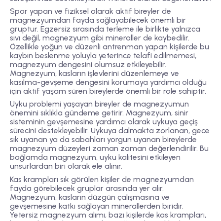
Spor yapan ve fiziksel olarak aktif bireyler de
magnezyumdan fayda sağlayabilecek önemli bir
gruptur. Egzersiz sırasında terleme ile birlikte yalnızca
sıvı değil, magnezyum gibi mineraller de kaybedilir.
Özellikle yoğun ve düzenli antrenman yapan kişilerde bu
kaybın beslenme yoluyla yeterince telafi edilmemesi,
magnezyum dengesini olumsuz etkileyebilir.
Magnezyum, kasların işlevlerini düzenlemeye ve
kasılma-gevşeme dengesini korumaya yardımcı olduğu
için aktif yaşam süren bireylerde önemli bir role sahiptir.
Uyku problemi yaşayan bireyler de magnezyumun
önemini sıklıkla gündeme getirir. Magnezyum, sinir
sisteminin gevşemesine yardımcı olarak uykuya geçiş
sürecini destekleyebilir. Uykuya dalmakta zorlanan, gece
sık uyanan ya da sabahları yorgun uyanan bireylerde
magnezyum düzeyleri zaman zaman değerlendirilir. Bu
bağlamda magnezyum, uyku kalitesini etkileyen
unsurlardan biri olarak ele alınır.
Kas krampları sık görülen kişiler de magnezyumdan
fayda görebilecek gruplar arasında yer alır.
Magnezyum, kasların düzgün çalışmasına ve
gevşemesine katkı sağlayan minerallerden biridir.
Yetersiz magnezyum alımı, bazı kişilerde kas krampları,