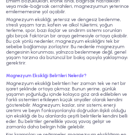
Emilim bozuklukları, kronik ishal, bağırsak hastalıkları
veya mide-bağırsak cerrahileri, magnezyumun yeterince
emilememesine yol açabilir.
Magnezyum eksikliği; yetersiz ve dengesiz beslenme,
stresli yaşam tarzı, kafein ve alkol tüketimi, yoğun
terleme, spor, bazı ilaçlar ve sindirim sistemi sorunları
gibi birçok faktörün bir araya gelmesiyle ortaya çıkabilir.
Bu çok yönlü nedenler, magnezyum eksikliğini tek bir
sebebe bağlamayı zorlaştırır. Bu nedenle magnezyum
dengesinin korunması, yalnızca beslenmeye değil, genel
yaşam tarzına da bütüncül bir bakış açısıyla yaklaşmayı
gerektirir.
Magnezyum Eksikliği Belirtileri Nelerdir?
Magnezyum eksikliği belirtileri her zaman tek ve net bir
işaret şeklinde ortaya çıkmaz. Bunun yerine, günlük
yaşamın yoğunluğu içinde kolayca göz ardı edilebilen ve
farklı sistemleri etkileyen küçük sinyaller olarak kendini
gösterebilir. Magnezyum; kaslar, sinir sistemi, enerji
üretimi ve beyin fonksiyonlarıyla doğrudan ilişkili olduğu
için eksikliği de bu alanlarda çeşitli belirtilerle kendini belli
eder. Bu belirtiler genellikle yavaş yavaş gelişir ve
zamanla daha belirgin hâle gelebilir.
Kas krampları ve seğirmeler, magnezyum eksikliğinin en