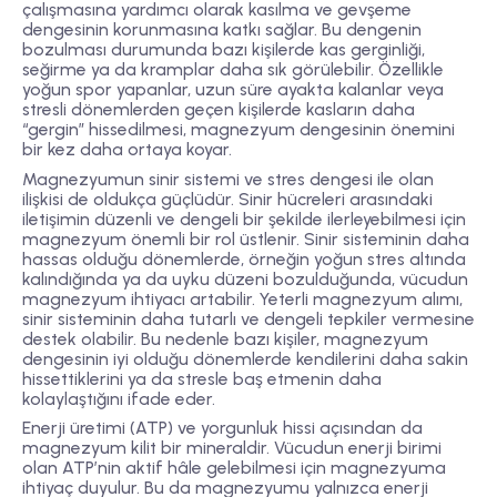
çalışmasına yardımcı olarak kasılma ve gevşeme
dengesinin korunmasına katkı sağlar. Bu dengenin
bozulması durumunda bazı kişilerde kas gerginliği,
seğirme ya da kramplar daha sık görülebilir. Özellikle
yoğun spor yapanlar, uzun süre ayakta kalanlar veya
stresli dönemlerden geçen kişilerde kasların daha
“gergin” hissedilmesi, magnezyum dengesinin önemini
bir kez daha ortaya koyar.
Magnezyumun sinir sistemi ve stres dengesi ile olan
ilişkisi de oldukça güçlüdür. Sinir hücreleri arasındaki
iletişimin düzenli ve dengeli bir şekilde ilerleyebilmesi için
magnezyum önemli bir rol üstlenir. Sinir sisteminin daha
hassas olduğu dönemlerde, örneğin yoğun stres altında
kalındığında ya da uyku düzeni bozulduğunda, vücudun
magnezyum ihtiyacı artabilir. Yeterli magnezyum alımı,
sinir sisteminin daha tutarlı ve dengeli tepkiler vermesine
destek olabilir. Bu nedenle bazı kişiler, magnezyum
dengesinin iyi olduğu dönemlerde kendilerini daha sakin
hissettiklerini ya da stresle baş etmenin daha
kolaylaştığını ifade eder.
Enerji üretimi (ATP) ve yorgunluk hissi açısından da
magnezyum kilit bir mineraldir. Vücudun enerji birimi
olan ATP’nin aktif hâle gelebilmesi için magnezyuma
ihtiyaç duyulur. Bu da magnezyumu yalnızca enerji