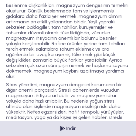
Beslenme alışkanlıkları, magnezyum dengesinin temelini
oluşturur. Günlük beslenmede tam ve işlenmemiş
gıdalara daha fazla yer vermek, magnezyum alımını
artırmanın en etkili yollarından biridir. Yeşil yapraklı
sebzeler, baklagiller, tam tahıllar, kuruyemişler ve
tohumlar düzenli olarak tüketildiğinde, vücudun
magnezyum ihtiyacının önemli bir bölümü besinler
yoluyla karşılanabilir. Rafine ürünler yerine tam tahılları
tercih etmek, salatalara tohum eklemek ve ara
öğünlerde bir avuç kuruyemiş tüketmek gibi küçük
değişiklikler, zamanla büyük farklar yaratabilir. Ayrıca
sebzeleri çok uzun süre pişirmemek ve haşlama suyunu
dökmemek, magnezyum kaybını azaltmaya yardımcı
olur.
Stres yönetimi, magnezyum dengesini korumanın bir
diğer önemli parçasıdır. Stresli dönemlerde vücudun
magnezyum ihtiyacı artabilir ve magnezyum idrar
yoluyla daha hızlı atılabilir. Bu nedenle yoğun stres
altında olan kişilerde magnezyum eksikliği riski daha
yüksektir. Nefes egzersizleri, hafif tempolu yürüyüşler,
meditasyon, yoga ya da kişiye iyi gelen hobiler, stresle
başa çıkmayı kolaylaştırarak magnezyum dengesinin
korunmasına katkı sağlayabilir. Stresi tamamen ortadan
İndir
kaldırmak mümkün olmasa da, vücudun mineral