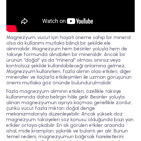
Magnezyum, vücut için hayati öneme sahip bir mineral
olsa da kullanımı mutlaka bilinçli bir şekilde ele
alınmalıdır. Magnezyum hem besinler yoluyla hem de
takviye formunda alınabilen bir mineraldir. Ancak bir
ürünün “doğal” ya da “mineral” olması, sınırsız veya
kontrolsüz şekilde kullanılabileceği anlamına gelmez.
Magnezyum kullanırken, fazla alımın olası etkileri, diğer
mineraller ve ilaçlarla etkileşimleri ile uzman görüşünün
önemi mutlaka göz önünde bulundurulmalıdır.
Fazla magnezyum alımının etkileri, özellikle takviye
kullanımında daha belirgin hâle gelir. Besinler yoluyla
alınan magnezyumun aşırıya kaçması genellikle zordur;
çünkü vücut fazla miktarı doğal denge
mekanizmalarıyla düzenleyebilir. Ancak yüksek doz
magnezyum takviyeleri söz konusu olduğunda bazı yan
etkiler ortaya çıkabilir. En sık görülen etkiler arasında
ishal, mide krampları, şişkinlik ve bulantı yer alır. Bunun
temel nedeni, magnezyumun bağırsak hareketlerini