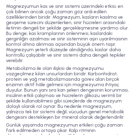
Magnezyumun kas ve sinir sistemi üzerindeki etkisi, en
çok bilinen ancak çoğu zaman göz ardı edilen
özelliklerinden biridir. Magnezyum, kasların kasılma ve
gevşeme sürecini düzenlerken, sinir hücreleri arasındaki
iletimin dengeli bir şekilde gerçekleşmesine yardımcı olur.
Bu denge; kas kramplarının önlenmesi, kaslardaki
gerginliğin azalması ve sinir sisteminin aşırı uyarılmasının
kontrol altına alınması açısından büyük önem taşır.
Magnezyum yeterli düzeyde alındığında, kaslar daha
kontrollü çalışabilir ve sinir sistemi daha dengeli tepkiler
verebilir.
Metabolizma ile olan ilişkisi de magnezyumu
vazgeçilmez kılan unsurlardan biridir. Karbonhidrat,
protein ve yağ metabolizmasında görev alan birçok
enzimin aktif hâle gelmesi için magnezyuma ihtiyaç
duyulur. Bunun yanı sıra kan şekeri dengesinin korunması,
insülinin etkili çalışması ve hücrelerin glikozu verimli bir
şekilde kullanabilmesi gibi süreçlerde de magnezyum
dolaylı olarak rol oynar. Bu nedenle magnezyum,
yalnızca tek bir sistemi değil, vücudun genel metabolik
dengesini destekleyen bir mineral olarak değerlendirilir.
Günlük yaşamda magnezyumun etkileri çoğu zaman
fark edilmeden ortaya çıkar. Kalp ritminin