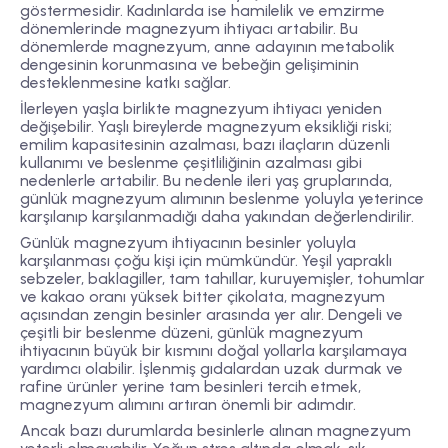
göstermesidir. Kadınlarda ise hamilelik ve emzirme
dönemlerinde magnezyum ihtiyacı artabilir. Bu
dönemlerde magnezyum, anne adayının metabolik
dengesinin korunmasına ve bebeğin gelişiminin
desteklenmesine katkı sağlar.
İlerleyen yaşla birlikte magnezyum ihtiyacı yeniden
değişebilir. Yaşlı bireylerde magnezyum eksikliği riski;
emilim kapasitesinin azalması, bazı ilaçların düzenli
kullanımı ve beslenme çeşitliliğinin azalması gibi
nedenlerle artabilir. Bu nedenle ileri yaş gruplarında,
günlük magnezyum alımının beslenme yoluyla yeterince
karşılanıp karşılanmadığı daha yakından değerlendirilir.
Günlük magnezyum ihtiyacının besinler yoluyla
karşılanması çoğu kişi için mümkündür. Yeşil yapraklı
sebzeler, baklagiller, tam tahıllar, kuruyemişler, tohumlar
ve kakao oranı yüksek bitter çikolata, magnezyum
açısından zengin besinler arasında yer alır. Dengeli ve
çeşitli bir beslenme düzeni, günlük magnezyum
ihtiyacının büyük bir kısmını doğal yollarla karşılamaya
yardımcı olabilir. İşlenmiş gıdalardan uzak durmak ve
rafine ürünler yerine tam besinleri tercih etmek,
magnezyum alımını artıran önemli bir adımdır.
Ancak bazı durumlarda besinlerle alınan magnezyum