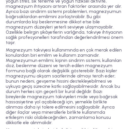
yoğun stres, sık terleme ve yoğun fiziksel aktivite,
magnezyum ihtiyacını artıran faktörler arasında yer alır.
Ayrıca bazı sindirim sistemi problemleri, magnezyumun
bağırsaklardan emilimini zorlaştırabilir. Bu gibi
durumlarda kişi beslenmesine dikkat etse bile
magnezyum düzeyleri yeterli seviyeye ulaşmayabilir.
Özellikle belirgin şikâyetlerin varlığında, takviye ihtiyacının
sağlık profesyonelleri tarafından değerlendirilmesi önem
taşır.
Magnezyum takviyesi kullanımında en çok merak edilen
konulardan biri emilim ve kullanım zamanıdır.
Magnezyumun emilimi; kişinin sindirim sistemi, kullanılan
doz, beslenme düzeni ve tercih edilen magnezyum
formuna bağlı olarak değişiklik gösterebilir. Bazı kişiler
magnezyumu akşam saatlerinde almayı tercih eder;
bunun nedeni, gevşeme hissini destekleyebilmesi ve
uykuya geçiş sürecine katkı sağlayabilmesidir. Ancak bu
durum herkes için geçerli bir kural değildir. Bazı
bireylerde magnezyum takviyeleri mide veya bağırsak
hassasiyetine yol açabileceği için, yemekle birlikte
alınması daha iyi tolere edilmesini sağlayabilir. Ayrıca
diğer ilaçlar veya minerallerle birlikte kullanımda
etkileşim riski olabileceğinden, zamanlama konusu
dikkatle ele alınmalıdır.