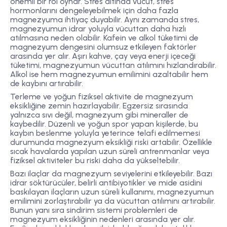
önemli bir rol oynar. Stres altında vücut, stres
hormonlarını dengeleyebilmek için daha fazla
magnezyuma ihtiyaç duyabilir. Aynı zamanda stres,
magnezyumun idrar yoluyla vücuttan daha hızlı
atılmasına neden olabilir. Kafein ve alkol tüketimi de
magnezyum dengesini olumsuz etkileyen faktörler
arasında yer alır. Aşırı kahve, çay veya enerji içeceği
tüketimi, magnezyumun vücuttan atılımını hızlandırabilir.
Alkol ise hem magnezyumun emilimini azaltabilir hem
de kaybını artırabilir.
Terleme ve yoğun fiziksel aktivite de magnezyum
eksikliğine zemin hazırlayabilir. Egzersiz sırasında
yalnızca sıvı değil, magnezyum gibi mineraller de
kaybedilir. Düzenli ve yoğun spor yapan kişilerde, bu
kaybın beslenme yoluyla yeterince telafi edilmemesi
durumunda magnezyum eksikliği riski artabilir. Özellikle
sıcak havalarda yapılan uzun süreli antrenmanlar veya
fiziksel aktiviteler bu riski daha da yükseltebilir.
Bazı ilaçlar da magnezyum seviyelerini etkileyebilir. Bazı
idrar söktürücüler, belirli antibiyotikler ve mide asidini
baskılayan ilaçların uzun süreli kullanımı, magnezyumun
emilimini zorlaştırabilir ya da vücuttan atılımını artırabilir.
Bunun yanı sıra sindirim sistemi problemleri de
magnezyum eksikliğinin nedenleri arasında yer alır.