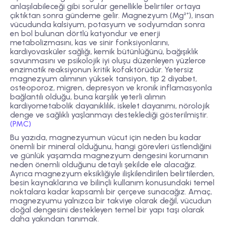
anlaşılabileceği gibi sorular genellikle belirtiler ortaya
çıktıktan sonra gündeme gelir. Magnezyum (Mg²⁺), insan
vücudunda kalsiyum, potasyum ve sodyumdan sonra
en bol bulunan dörtlü katyondur ve enerji
metabolizmasını, kas ve sinir fonksiyonlarını,
kardiyovasküler sağlığı, kemik bütünlüğünü, bağışıklık
savunmasını ve psikolojik iyi oluşu düzenleyen yüzlerce
enzimatik reaksiyonun kritik kofaktörüdür. Yetersiz
magnezyum alımının yüksek tansiyon, tip 2 diyabet,
osteoporoz, migren, depresyon ve kronik inflamasyonla
bağlantılı olduğu, buna karşılık yeterli alımın
kardiyometabolik dayanıklılık, iskelet dayanımı, nörolojik
denge ve sağlıklı yaşlanmayı desteklediği gösterilmiştir.
(PMC)
Bu yazıda, magnezyumun vücut için neden bu kadar
önemli bir mineral olduğunu, hangi görevleri üstlendiğini
ve günlük yaşamda magnezyum dengesini korumanın
neden önemli olduğunu detaylı şekilde ele alacağız.
Ayrıca magnezyum eksikliğiyle ilişkilendirilen belirtilerden,
besin kaynaklarına ve bilinçli kullanım konusundaki temel
noktalara kadar kapsamlı bir çerçeve sunacağız. Amaç,
magnezyumu yalnızca bir takviye olarak değil, vücudun
doğal dengesini destekleyen temel bir yapı taşı olarak
daha yakından tanımak.