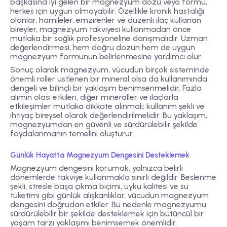
başkasına iyi gelen bir magnezyum dozu veya formu,
herkes için uygun olmayabilir. Özellikle kronik hastalığı
olanlar, hamileler, emzirenler ve düzenli ilaç kullanan
bireyler, magnezyum takviyesi kullanmadan önce
mutlaka bir sağlık profesyoneline danışmalıdır. Uzman
değerlendirmesi, hem doğru dozun hem de uygun
magnezyum formunun belirlenmesine yardımcı olur.
Sonuç olarak magnezyum, vücudun birçok sisteminde
önemli roller üstlenen bir mineral olsa da kullanımında
dengeli ve bilinçli bir yaklaşım benimsenmelidir. Fazla
alımın olası etkileri, diğer mineraller ve ilaçlarla
etkileşimler mutlaka dikkate alınmalı; kullanım şekli ve
ihtiyaç bireysel olarak değerlendirilmelidir. Bu yaklaşım,
magnezyumdan en güvenli ve sürdürülebilir şekilde
faydalanmanın temelini oluşturur.
Günlük Hayatta Magnezyum Dengesini Desteklemek
Magnezyum dengesini korumak, yalnızca belirli
dönemlerde takviye kullanmakla sınırlı değildir. Beslenme
şekli, stresle başa çıkma biçimi, uyku kalitesi ve su
tüketimi gibi günlük alışkanlıklar, vücudun magnezyum
dengesini doğrudan etkiler. Bu nedenle magnezyumu
sürdürülebilir bir şekilde desteklemek için bütüncül bir
yaşam tarzı yaklaşımı benimsemek önemlidir.