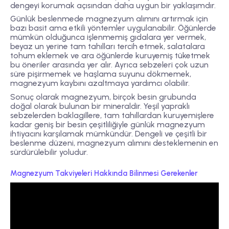
dengeyi korumak açısından daha uygun bir yaklaşımdır.
Günlük beslenmede magnezyum alımını artırmak için
bazı basit ama etkili yöntemler uygulanabilir. Öğünlerde
mümkün olduğunca işlenmemiş gıdalara yer vermek,
beyaz un yerine tam tahılları tercih etmek, salatalara
tohum eklemek ve ara öğünlerde kuruyemiş tüketmek
bu öneriler arasında yer alır. Ayrıca sebzeleri çok uzun
süre pişirmemek ve haşlama suyunu dökmemek,
magnezyum kaybını azaltmaya yardımcı olabilir.
Sonuç olarak magnezyum, birçok besin grubunda
doğal olarak bulunan bir mineraldir. Yeşil yapraklı
sebzelerden baklagillere, tam tahıllardan kuruyemişlere
kadar geniş bir besin çeşitliliğiyle günlük magnezyum
ihtiyacını karşılamak mümkündür. Dengeli ve çeşitli bir
beslenme düzeni, magnezyum alımını desteklemenin en
sürdürülebilir yoludur.
Magnezyum Takviyeleri Hakkında Bilinmesi Gerekenler