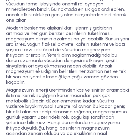
vücudun temel işleyişinde önemli rol oynayan
minerallerden biridir. Bu noktada en sık göz ardı edilen,
ancak etkisi oldukça geniş olan bileşenlerden biri olarak
öne çıkar.
Modern beslenme alışkanlıkları, işlenmiş gıdaların
artması ve her gün benzer besinlerin tüketilmesi,
magnezyum alımının azalmasına yol açabilir. Bunun yanı
sıra stres, yoğun fiziksel aktivite, kafein tüketimi ve bazı
yaşam tarzı faktörleri de vücudun magnezyum
ihtiyacını artırabilir. Yeterli alım sağlanmadığında bu
durum, zamanla vücudun dengesini etkileyen çeşitli
sinyallerin ortaya çıkmasına neden olabilir. Ancak
magnezyum eksikliğinin belirtileri her zaman net ve tek
bir soruna işaret etmediği için çoğu zaman gözden
kaçabilir.
Magnezyum; enerji üretiminden kas ve sinirler arasındaki
iletime, kemik sağlığının korunmasından pek çok
metabolik sürecin düzenlenmesine kadar vücutta
yüzlerce biyokimyasal süreçte rol oynar. Bu kadar geniş
bir etki alanına sahip olmasına rağmen, magnezyumun
günlük yaşam üzerindeki rolü çoğu kişi tarafından
yeterince bilinmez. Hangi durumlarda magnezyuma
ihtiyaç duyulduğu, hangi besinlerin magnezyum
açısından zengin olduğu ya da eksikliğinin nasıl