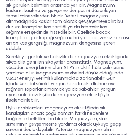
sık görülen belirtileri arasında yer alır. Magnezyum,
kasların kasılma ve gevşeme dengesini düzenleyen
temel minerallerden biridir. Yeterli magnezyum
alınmadığında kaslar tam olarak gevşeyemeyebilir; bu
durum kramplar, kas sertliği ya da istemsiz kas
seğirmeleri şeklinde hissedilebilir. Özellikle bacak
krampları, göz kapağı seğirmeleri ya da egzersiz sonrası
artan kas gerginliği, magnezyum dengesine işaret
edebilir.
Sürekli yorgunluk ve halsizlik de magnezyum eksikliğinde
sıkça dile getirilen şikayetler arasındadır. Magnezyum,
vücudun enerji birimi olan ATP’nin aktif hâle gelmesine
yardımcı olur. Magnezyum seviyeleri düşük olduğunda
vücut enerjiyi verimli kullanmakta zorlanabilir. Gün
içinde kendini sürekli yorgun hissetmek, dinlenmeye
rağmen toparlanamamak ya da sabahları yorgun
uyanmak, bazı kişilerde magnezyum eksikliğiyle
ilişkilendirilebilir.
Uyku problemleri, magnezyum eksikliğinde sık
karşılaşılan ancak çoğu zaman farklı nedenlere
bağlanan belirtilerden biridir. Magnezyum, sinir
sisteminin gevşemesine yardımcı olarak uykuya geçiş
sürecini destekleyebilir. Yetersiz magnezyum alımı;
uykuya dalmakta zorlanma, sık uyanma ya da yüzeysel