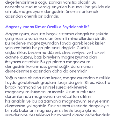
değerlendirilmesi çoğu zaman yanıltıcı olabilir. Bu
nedenle vücudun verdiği sinyalleri bütüncül bir şekilde ele
almak, magnezyum dengesinin önemini anlamak
açısından önemli bir adımdır.
Magnezyumdan Kimler Özellikle Faydalanabilir?
Magnezyum, vücutta birçok sistemin dengeli bir şekilde
çalışmasına yardımcı olan önemli minerallerden biridir.
Bu nedenle magnezyumdan fayda görebilecek kişiler
yalnızca belirli bir grupla sınırlı değildir. Günlük
alışkanlıklar, beslenme düzeni, stres seviyesi ve fiziksel
aktivite düzeyi, bazı bireylerin magnezyuma olan
ihtiyacını artırabilir. Bu gruplarda magnezyum
dengesinin korunması, genel sağlık durumunun
desteklenmesi açısından daha da önemlidir.
Yoğun stres altında olan kişiler, magnezyumdan özellikle
fayda görebilecek grupların başında gelir. Stres, vücutta
birçok hormonal ve sinirsel süreci etkileyerek
magnezyum ihtiyacını artırabilir. Uzun süreli stres
durumlarında magnezyumun vücuttan atılımı
hızlanabilir ve bu da zamanla magnezyum seviyelerinin
düşmesine yol açabilir. Sinir sistemi üzerinde dengeleyici
bir rolü bulunan magnezyum, stresle başa çıkma
süreçlerinde destekleyici bir mineral olarak değerlendirilir.