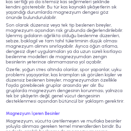
kas sertliği ya da istemsiz kas seğirmeleri şeklinde
kendini gösterebilir. Bu tür kas kaynaklı şikâyetlerin sık
yaşandığı durumlarda magnezyum dengesi göz
önünde bulundurulabilir.
Son olarak düzensiz veya tek tip beslenen bireyler,
magnezyum açısından risk grubunda değerlendirilebilir.
İşlenmiş gıdaların ağırlıkta olduğu beslenme düzenleri,
sebze, baklagil ve tam tahıl tüketiminin düşük olması
magnezyum alımını sınırlayabilir. Ayrıca öğün atlama,
dengesiz diyet uygulamaları ya da uzun süreli kısıtlayıcı
beslenme modelleri de magnezyumdan zengin
besinlerin yeterince alınmamasına yol açabilir.
Özetle; yoğun stres altında olanlar, spor yapanlar, uyku
problemi yaşayanlar, kas krampları sık görülen kişiler ve
düzensiz beslenen bireyler, magnezyumdan özellikle
fayda görebilecek gruplar arasında yer alır. Bu
gruplarda magnezyum dengesinin korunması, yalnızca
tek bir şikâyetin değil, genel vücut dengesinin
desteklenmesi açısından bütüncül bir yaklaşım gerektirir.
Magnezyum İçeren Besinler
Magnezyum, vücutta üretilemeyen ve mutlaka besinler
yoluyla alınması gereken temel minerallerden biridir. Bu