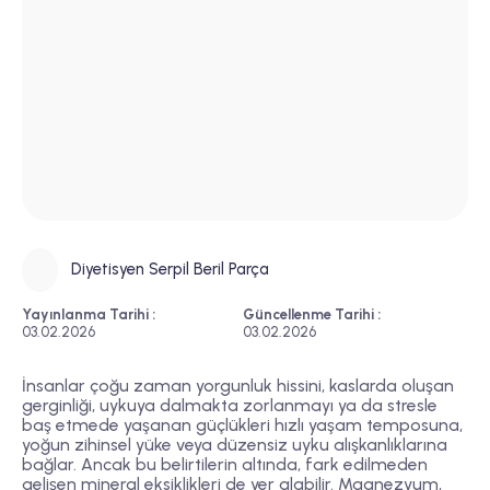
Diyetisyen Serpil Beril Parça
Yayınlanma Tarihi :
Güncellenme Tarihi :
03.02.2026
03.02.2026
İnsanlar çoğu zaman yorgunluk hissini, kaslarda oluşan
gerginliği, uykuya dalmakta zorlanmayı ya da stresle
baş etmede yaşanan güçlükleri hızlı yaşam temposuna,
yoğun zihinsel yüke veya düzensiz uyku alışkanlıklarına
bağlar. Ancak bu belirtilerin altında, fark edilmeden
gelişen mineral eksiklikleri de yer alabilir. Magnezyum,