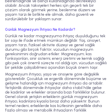
belirlendiğinde ve bilinçli kullanıldığında destekleyici
olabilir. Ancak takviyeleri herkes için geçerli tek bir
çözüm olarak görmek yerine, beslenme düzeni ve
yaşam tarzı ile birlikte ele almak, daha güvenli ve
sürdürülebilir bir yaklaşım sunar.
Günlük Magnezyum İhtiyacı Ne Kadardır?
Günlük ne kadar magnezyuma ihtiyaç duyulduğunu tek
bir sayı ile ifade etmek mümkün değildir. Yaş, cinsiyet,
yaşam tarzı, fiziksel aktivite düzeyi ve genel sağlık
durumu gibi birçok faktör, vücudun magnezyum
gereksinimini doğrudan etkiler. Magnezyum; kas
fonksiyonları, sinir sistemi, enerji üretimi ve kemik sağlığı
gibi pek çok önemli süreçte rol aldığı için, vücudun sağlıklı
bir şekilde çalışabilmesi açısından büyük önem taşır.
Magnezyum ihtiyacı, yaşa ve cinsiyete göre değişiklik
gösterebilir. Çocukluk ve ergenlik döneminde büyüme ve
gelişme hızlandığı için magnezyum ihtiyacı da artabilir.
Yetişkinlik döneminde ihtiyaçlar daha stabil hâle gelse
de kadınlar ve erkekler arasında bazı farklılıklar bulunur.
Genel olarak yetişkin erkeklerin günlük magnezyum
ihtiyacı, kadınlara kıyasla biraz daha yüksektir. Bunun
temel nedeni, erkeklerde kas kütlesinin genellikle daha
fazla olması ve metabolik ihtiyaçların farklılık