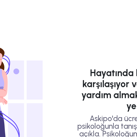
Hayatında b
karşılaşıyor 
yardım almak
ye
Askipo'da ücre
psikoloğunla tanış,
açıkla. Psikoloğu