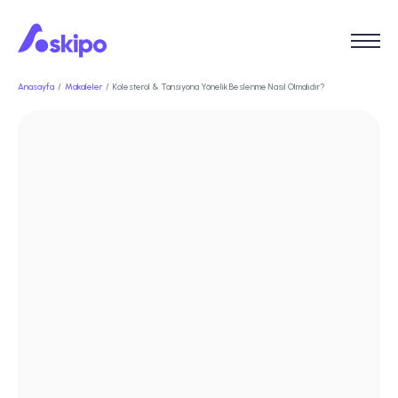
Anasayfa
Makaleler
Kolesterol & Tansiyona Yönelik Beslenme Nasıl Olmalıdır?