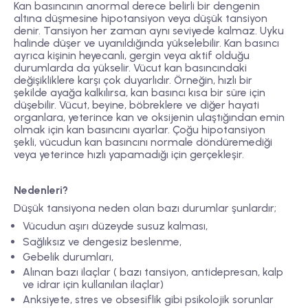
Kan basıncının anormal derece belirli bir dengenin
altına düşmesine hipotansiyon veya düşük tansiyon
denir. Tansiyon her zaman aynı seviyede kalmaz. Uyku
halinde düşer ve uyanıldığında yükselebilir. Kan basıncı
ayrıca kişinin heyecanlı, gergin veya aktif olduğu
durumlarda da yükselir. Vücut kan basıncındaki
değişikliklere karşı çok duyarlıdır. Örneğin, hızlı bir
şekilde ayağa kalkılırsa, kan basıncı kısa bir süre için
düşebilir. Vücut, beyine, böbreklere ve diğer hayati
organlara, yeterince kan ve oksijenin ulaştığından emin
olmak için kan basıncını ayarlar. Çoğu hipotansiyon
şekli, vücudun kan basıncını normale döndüremediği
veya yeterince hızlı yapamadığı için gerçekleşir.
Nedenleri?
Düşük tansiyona neden olan bazı durumlar şunlardır;
Vücudun aşırı düzeyde susuz kalması,
Sağlıksız ve dengesiz beslenme,
Gebelik durumları,
Alınan bazı ilaçlar ( bazı tansiyon, antidepresan, kalp
ve idrar için kullanılan ilaçlar)
Anksiyete, stres ve obsesiflik gibi psikolojik sorunlar