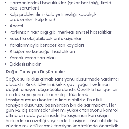
Hormonlardaki bozukluklar (şeker hastalığı, tiroid
bezi sorunları)
Kalp problemleri (kalp yetmezliği, kapakçık
problemleri, kalp krizi)
Anemi
Parkinson hastalığı gibi merkezi sinirsel hastalıklar
Vücutta oluşabilecek enfeksiyonlar
Yaralanmayla beraber kan kayıpları
Akciğer ve karaciğer hastalıkları
Yemek yeme sorunları,
Şiddetli ishaldir.
Doğal Tansiyon Düşürücüler:
Soğuk su ile duş almak tansiyonu düşürmede yardımcı
olacaktır. Kekik tüketimi, kekik çayı, yoğurt ve limon
doğal tansiyon düşürücülerdendir. Özellikle her gün bir
bardak suya yarım limon sıkıp tüketerek
tansiyonumuzu kontrol altına alabiliriz. En etkili
tansiyon düşürücü besinlerden biri de sarımsaktır. Her
gün 1-2 diş sarımsak tüketimi yüksek tansiyonu kontrol
altına almada yardımcıdır. Potasyumun kan akışını
hızlandırma özelliği sayesinde tansiyon düşürülebilir. Bu
yüzden muz tüketmek tansiyon kontrolünde önemlidir.