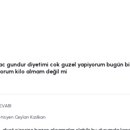
kac gundur diyetimi cok guzel yapiyorum bugün bi
yorum kilo almam değil mi
EVABI
tisyen Ceylan Kızılkan
diyet sürecine bazen aksamalar olabilir bu durumda kend