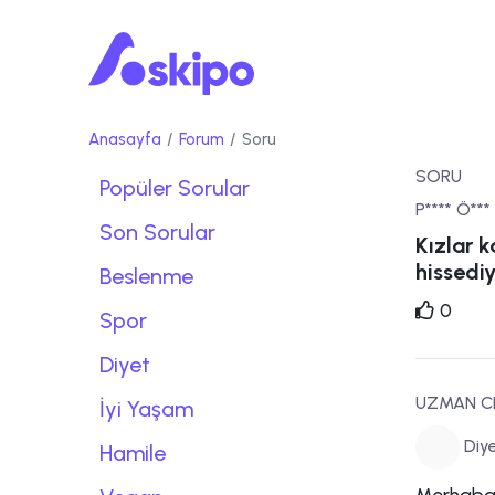
Anasayfa
Forum
Soru
SORU
Popüler Sorular
P**** Ö***
Son Sorular
Kızlar 
hissedi
Beslenme
0
Spor
Diyet
UZMAN C
İyi Yaşam
Diye
Hamile
Merhaba, 