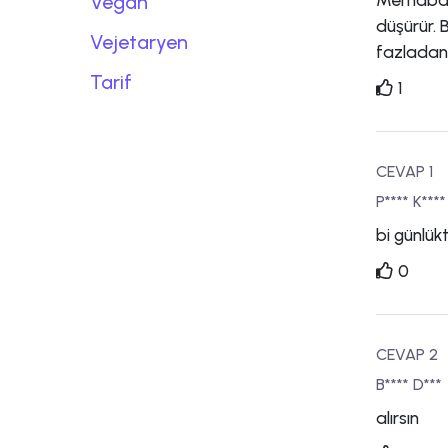
Vegan
düşürür. 
Vejetaryen
fazladan 
Tarif
1
CEVAP 1
P**** K****
bi günlük
0
CEVAP 2
B**** D***
alırsın