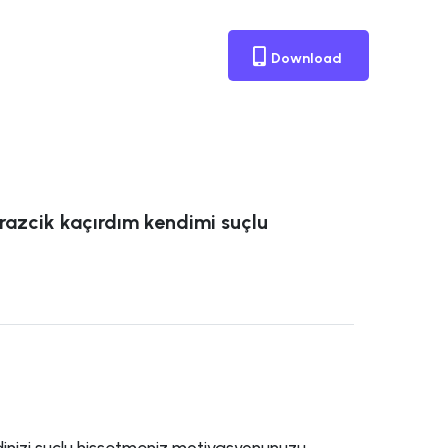
Download
razcik kaçırdım kendimi suçlu
inizi suçlu hissetmeniz motivasyonunuzu