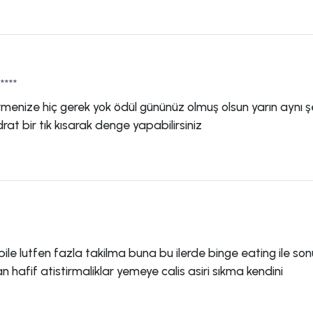
****
rmenize hiç gerek yok ödül gününüz olmuş olsun yarın aynı şe
rat bir tık kısarak denge yapabilirsiniz
bile lutfen fazla takilma buna bu ilerde binge eating ile so
an hafif atistirmaliklar yemeye calis asiri sıkma kendini