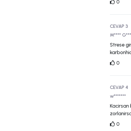
0
CEVAP 3
M**** G***
Strese gi
karbonhid
0
CEVAP 4
w*******
Kacirsan 
zorlanirs
0