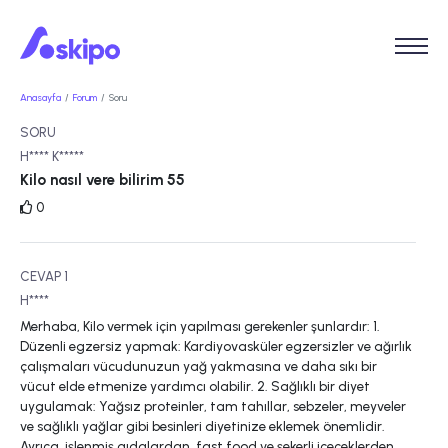
Anasayfa
Forum
Soru
SORU
H**** K*****
Kilo nasıl vere bilirim 55
0
CEVAP 1
H****
Merhaba, Kilo vermek için yapılması gerekenler şunlardır: 1.
Düzenli egzersiz yapmak: Kardiyovasküler egzersizler ve ağırlık
çalışmaları vücudunuzun yağ yakmasına ve daha sıkı bir
vücut elde etmenize yardımcı olabilir. 2. Sağlıklı bir diyet
uygulamak: Yağsız proteinler, tam tahıllar, sebzeler, meyveler
ve sağlıklı yağlar gibi besinleri diyetinize eklemek önemlidir.
Ayrıca, işlenmiş gıdalardan, fast food ve şekerli içeceklerden