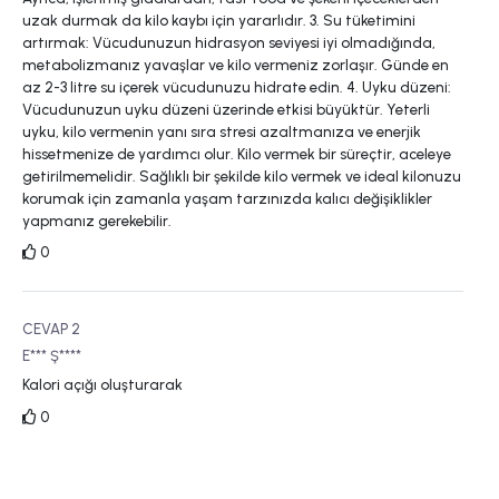
uzak durmak da kilo kaybı için yararlıdır. 3. Su tüketimini
artırmak: Vücudunuzun hidrasyon seviyesi iyi olmadığında,
metabolizmanız yavaşlar ve kilo vermeniz zorlaşır. Günde en
az 2-3 litre su içerek vücudunuzu hidrate edin. 4. Uyku düzeni:
Vücudunuzun uyku düzeni üzerinde etkisi büyüktür. Yeterli
uyku, kilo vermenin yanı sıra stresi azaltmanıza ve enerjik
hissetmenize de yardımcı olur. Kilo vermek bir süreçtir, aceleye
getirilmemelidir. Sağlıklı bir şekilde kilo vermek ve ideal kilonuzu
korumak için zamanla yaşam tarzınızda kalıcı değişiklikler
yapmanız gerekebilir.
0
CEVAP 2
E*** Ş****
Kalori açığı oluşturarak
0