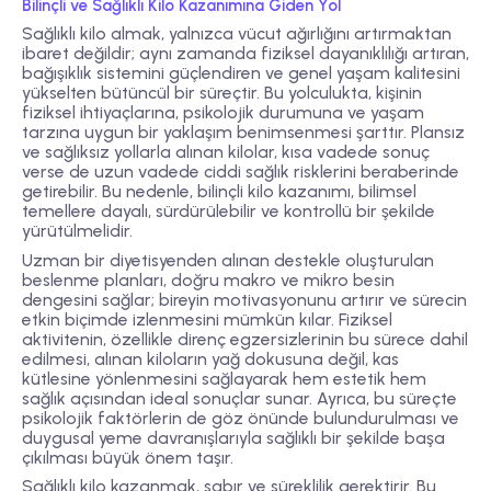
Bilinçli ve Sağlıklı Kilo Kazanımına Giden Yol
Sağlıklı kilo almak, yalnızca vücut ağırlığını artırmaktan
ibaret değildir; aynı zamanda fiziksel dayanıklılığı artıran,
bağışıklık sistemini güçlendiren ve genel yaşam kalitesini
yükselten bütüncül bir süreçtir. Bu yolculukta, kişinin
fiziksel ihtiyaçlarına, psikolojik durumuna ve yaşam
tarzına uygun bir yaklaşım benimsenmesi şarttır. Plansız
ve sağlıksız yollarla alınan kilolar, kısa vadede sonuç
verse de uzun vadede ciddi sağlık risklerini beraberinde
getirebilir. Bu nedenle, bilinçli kilo kazanımı, bilimsel
temellere dayalı, sürdürülebilir ve kontrollü bir şekilde
yürütülmelidir.
Uzman bir diyetisyenden alınan destekle oluşturulan
beslenme planları, doğru makro ve mikro besin
dengesini sağlar; bireyin motivasyonunu artırır ve sürecin
etkin biçimde izlenmesini mümkün kılar. Fiziksel
aktivitenin, özellikle direnç egzersizlerinin bu sürece dahil
edilmesi, alınan kiloların yağ dokusuna değil, kas
kütlesine yönlenmesini sağlayarak hem estetik hem
sağlık açısından ideal sonuçlar sunar. Ayrıca, bu süreçte
psikolojik faktörlerin de göz önünde bulundurulması ve
duygusal yeme davranışlarıyla sağlıklı bir şekilde başa
çıkılması büyük önem taşır.
Sağlıklı kilo kazanmak, sabır ve süreklilik gerektirir. Bu