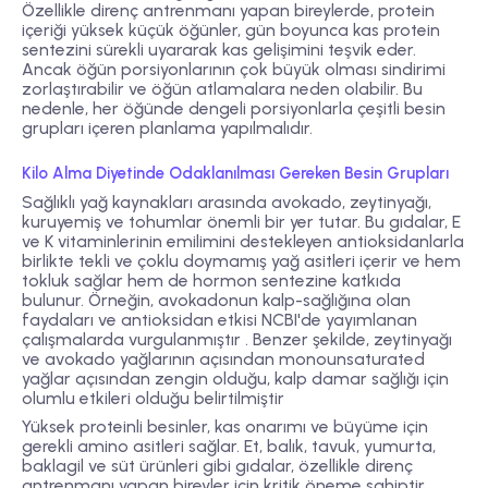
Özellikle direnç antrenmanı yapan bireylerde, protein
içeriği yüksek küçük öğünler, gün boyunca kas protein
sentezini sürekli uyararak kas gelişimini teşvik eder.
Ancak öğün porsiyonlarının çok büyük olması sindirimi
zorlaştırabilir ve öğün atlamalara neden olabilir. Bu
nedenle, her öğünde dengeli porsiyonlarla çeşitli besin
grupları içeren planlama yapılmalıdır.
Kilo Alma Diyetinde Odaklanılması Gereken Besin Grupları
Sağlıklı yağ kaynakları arasında avokado, zeytinyağı,
kuruyemiş ve tohumlar önemli bir yer tutar. Bu gıdalar, E
ve K vitaminlerinin emilimini destekleyen antioksidanlarla
birlikte tekli ve çoklu doymamış yağ asitleri içerir ve hem
tokluk sağlar hem de hormon sentezine katkıda
bulunur. Örneğin, avokadonun kalp-sağlığına olan
faydaları ve antioksidan etkisi NCBI'de yayımlanan
çalışmalarda vurgulanmıştır . Benzer şekilde, zeytinyağı
ve avokado yağlarının açısından monounsaturated
yağlar açısından zengin olduğu, kalp damar sağlığı için
olumlu etkileri olduğu belirtilmiştir
Yüksek proteinli besinler, kas onarımı ve büyüme için
gerekli amino asitleri sağlar. Et, balık, tavuk, yumurta,
baklagil ve süt ürünleri gibi gıdalar, özellikle direnç
antrenmanı yapan bireyler için kritik öneme sahiptir.