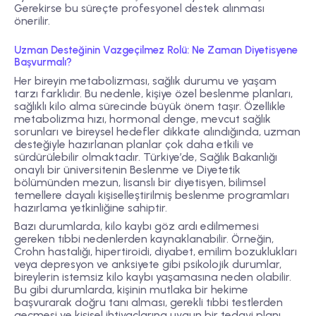
Gerekirse bu süreçte profesyonel destek alınması
önerilir.
Uzman Desteğinin Vazgeçilmez Rolü: Ne Zaman Diyetisyene
Başvurmalı?
Her bireyin metabolizması, sağlık durumu ve yaşam
tarzı farklıdır. Bu nedenle, kişiye özel beslenme planları,
sağlıklı kilo alma sürecinde büyük önem taşır. Özellikle
metabolizma hızı, hormonal denge, mevcut sağlık
sorunları ve bireysel hedefler dikkate alındığında, uzman
desteğiyle hazırlanan planlar çok daha etkili ve
sürdürülebilir olmaktadır. Türkiye’de, Sağlık Bakanlığı
onaylı bir üniversitenin Beslenme ve Diyetetik
bölümünden mezun, lisanslı bir diyetisyen, bilimsel
temellere dayalı kişiselleştirilmiş beslenme programları
hazırlama yetkinliğine sahiptir.
Bazı durumlarda, kilo kaybı göz ardı edilmemesi
gereken tıbbi nedenlerden kaynaklanabilir. Örneğin,
Crohn hastalığı, hipertiroidi, diyabet, emilim bozuklukları
veya depresyon ve anksiyete gibi psikolojik durumlar,
bireylerin istemsiz kilo kaybı yaşamasına neden olabilir.
Bu gibi durumlarda, kişinin mutlaka bir hekime
başvurarak doğru tanı alması, gerekli tıbbi testlerden
geçmesi ve kişisel ihtiyaçlarına uygun bir tedavi planı