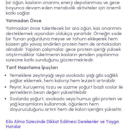
bir öğün, kasların onarımı, enerji depolanması ve gece
boyunca devam eden metabolik aktiviteler için önemli
katkı sağlar.
Yatmadan Önce
Yatmadan önce tüketilecek bir ara öğün, kas onarımını
desteklemek açısından oldukça yararlıdır. Örneğin sade
bir Yunan yoğurduna meyve ve tohum ekleyerek hem
kazein gibi yavaş sindirilen protein hem de antioksidan
alınabilir. Yapılan çalışmalar, gece protein içeriği yüksek
atıştırmalıklar tüketmenin kasların yeniden yapılanma
sürecine katkı sunduğunu göstermektedir.
Tarif Hazırlama İpuçları
Yemeklere zeytinyağı veya avokado yağı gibi sağlıklı
yağlar eklemek, hem kaloriyi hem lezzeti artırabilir.
Peynir, kuruyemiş tozu ve süzme yoğurt bazlı soslar ile
yemeklerin besin değeri yükseltilebilir.
Soslarda yoğurt, avokado veya humus gibi protein ve
yağ karışımlarını kullanmak, öğünlerin hem
doyuruculuğunu artırır hem de kalori içeriğini yükseltir.
Kilo Alma Sürecinde Dikkat Edilmesi Gerekenler ve Yaygın
Hatalar