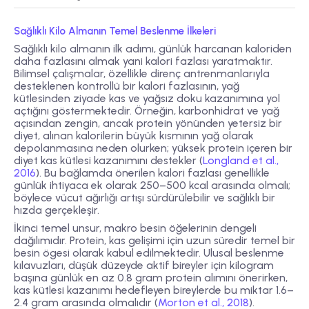
Sağlıklı Kilo Almanın Temel Beslenme İlkeleri
Sağlıklı kilo almanın ilk adımı, günlük harcanan kaloriden
daha fazlasını almak yani kalori fazlası yaratmaktır.
Bilimsel çalışmalar, özellikle direnç antrenmanlarıyla
desteklenen kontrollü bir kalori fazlasının, yağ
kütlesinden ziyade kas ve yağsız doku kazanımına yol
açtığını göstermektedir. Örneğin, karbonhidrat ve yağ
açısından zengin, ancak protein yönünden yetersiz bir
diyet, alınan kalorilerin büyük kısmının yağ olarak
depolanmasına neden olurken; yüksek protein içeren bir
diyet kas kütlesi kazanımını destekler (
Longland et al.,
2016
). Bu bağlamda önerilen kalori fazlası genellikle
günlük ihtiyaca ek olarak 250–500 kcal arasında olmalı;
böylece vücut ağırlığı artışı sürdürülebilir ve sağlıklı bir
hızda gerçekleşir.
İkinci temel unsur, makro besin öğelerinin dengeli
dağılımıdır. Protein, kas gelişimi için uzun süredir temel bir
besin ögesi olarak kabul edilmektedir. Ulusal beslenme
kılavuzları, düşük düzeyde aktif bireyler için kilogram
başına günlük en az 0.8 gram protein alımını önerirken,
kas kütlesi kazanımı hedefleyen bireylerde bu miktar 1.6–
2.4 gram arasında olmalıdır (
Morton et al., 2018
).