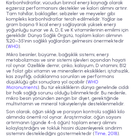
Karbonhidratlar, vücudun birincil enerji kaynağı olarak
egzersiz performansını destekler ve kalori alımını artırır.
Tam tahıllar, baklagiller, sebzeler ve meyveler gibi
kompleks karbonhidratlar tercih edilmelidir. Yağlar ise
gram başına 9 kcal enerji sağlayarak yüksek enerji
yoğunluğu sunar ve A, D, E ve K vitaminlerinin emilimi için
gereklidir. Dünya Sağlık Örgütü, toplam kalori alımının
%20–35’inin sağlıklı yağlardan gelmesini önermektedir
(
WHO
).
Mikro besinler, büyüme, bağışıklık sistemi, enerji
metabolizması ve sinir sistemi işlevleri açısından hayati
rol oynar. Özellikle demir, çinko, kalsiyum, D vitamini, B12
ve folat gibi vitamin ve minerallerin eksiklikleri; iştahsızlık,
kas zayıflığı, odaklanma sorunları ve performans
düşüklüğü gibi sonuçlara yol açabilir (
WHO
Micronutrients
). Bu tür eksikliklerin dünya genelinde ciddi
bir halk sağlığı sorunu olduğu bilinmektedir. Bu nedenle,
mikro besin yönünden zengin bir diyet, gerektiğinde
multivitamin ve mineral takviyeleriyle desteklenmelidir.
Son olarak, öğün sıklığı ve porsiyon kontrolü sağlıklı kilo
alımında önemli rol oynar. Araştırmalar, öğün sayısını
artırmanın (günde 4–6 öğün) toplam enerji alımını
kolaylaştırdığını ve tokluk hissini düzenleyerek sindirim
sistemini desteklediğini göstermektedir (
Time, 2018
).