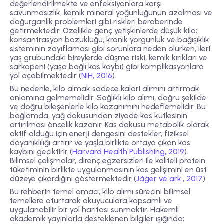
değerlendirilmekte ve enfeksiyonlara karşı
savunmasızlık, kemik mineral yoğunluğunun azalması ve
doğurganlık problemleri gibi riskleri beraberinde
getirmektedir. Özellikle genç yetişkinlerde düşük kilo;
konsantrasyon bozukluğu, kronik yorgunluk ve bağışıklık
sisteminin zayıflaması gibi sorunlara neden olurken, ileri
yaş grubundaki bireylerde düşme riski, kemik kırıkları ve
sarkopeni (yaşa bağlı kas kaybı) gibi komplikasyonlara
yol açabilmektedir (
NIH, 2016
).
Bu nedenle, kilo almak sadece kalori alımını artırmak
anlamına gelmemelidir. Sağlıklı kilo alımı, doğru şekilde
ve doğru bileşenlerle kilo kazanımını hedeflemelidir. Bu
bağlamda, yağ dokusundan ziyade kas kütlesinin
artırılması öncelik kazanır. Kas dokusu metabolik olarak
aktif olduğu için enerji dengesini destekler, fiziksel
dayanıklılığı artırır ve yaşla birlikte ortaya çıkan kas
kaybını geciktirir (
Harvard Health Publishing, 2019
).
Bilimsel çalışmalar, direnç egzersizleri ile kaliteli protein
tüketiminin birlikte uygulanmasının kas gelişimini en üst
düzeye çıkardığını göstermektedir (
Jäger ve ark., 2017
).
Bu rehberin temel amacı, kilo alımı sürecini bilimsel
temellere oturtarak okuyuculara kapsamlı ve
uygulanabilir bir yol haritası sunmaktır. Hakemli
akademik yayınlarla desteklenen bilgiler ışığında;