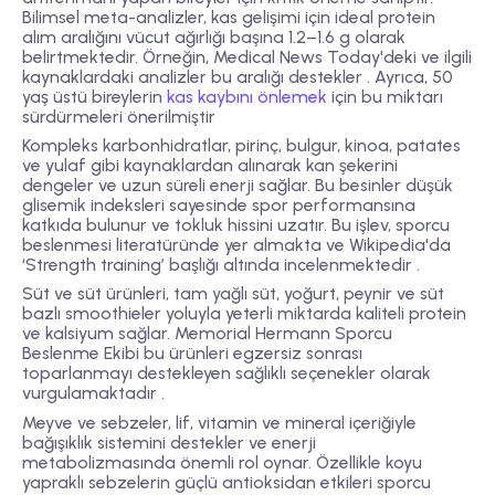
Bilimsel meta-analizler, kas gelişimi için ideal protein
alım aralığını vücut ağırlığı başına 1.2–1.6 g olarak
belirtmektedir. Örneğin, Medical News Today'deki ve ilgili
kaynaklardaki analizler bu aralığı destekler . Ayrıca, 50
yaş üstü bireylerin
kas kaybını önlemek
için bu miktarı
sürdürmeleri önerilmiştir
Kompleks karbonhidratlar, pirinç, bulgur, kinoa, patates
ve yulaf gibi kaynaklardan alınarak kan şekerini
dengeler ve uzun süreli enerji sağlar. Bu besinler düşük
glisemik indeksleri sayesinde spor performansına
katkıda bulunur ve tokluk hissini uzatır. Bu işlev, sporcu
beslenmesi literatüründe yer almakta ve Wikipedia'da
‘Strength training’ başlığı altında incelenmektedir .
Süt ve süt ürünleri, tam yağlı süt, yoğurt, peynir ve süt
bazlı smoothieler yoluyla yeterli miktarda kaliteli protein
ve kalsiyum sağlar. Memorial Hermann Sporcu
Beslenme Ekibi bu ürünleri egzersiz sonrası
toparlanmayı destekleyen sağlıklı seçenekler olarak
vurgulamaktadır .
Meyve ve sebzeler, lif, vitamin ve mineral içeriğiyle
bağışıklık sistemini destekler ve enerji
metabolizmasında önemli rol oynar. Özellikle koyu
yapraklı sebzelerin güçlü antioksidan etkileri sporcu