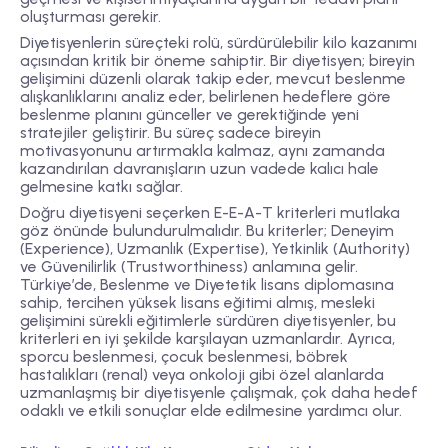
oluşturması gerekir.
Diyetisyenlerin süreçteki rolü, sürdürülebilir kilo kazanımı
açısından kritik bir öneme sahiptir. Bir diyetisyen; bireyin
gelişimini düzenli olarak takip eder, mevcut beslenme
alışkanlıklarını analiz eder, belirlenen hedeflere göre
beslenme planını günceller ve gerektiğinde yeni
stratejiler geliştirir. Bu süreç sadece bireyin
motivasyonunu artırmakla kalmaz, aynı zamanda
kazandırılan davranışların uzun vadede kalıcı hale
gelmesine katkı sağlar.
Doğru diyetisyeni seçerken E-E-A-T kriterleri mutlaka
göz önünde bulundurulmalıdır. Bu kriterler; Deneyim
(Experience), Uzmanlık (Expertise), Yetkinlik (Authority)
ve Güvenilirlik (Trustworthiness) anlamına gelir.
Türkiye’de, Beslenme ve Diyetetik lisans diplomasına
sahip, tercihen yüksek lisans eğitimi almış, mesleki
gelişimini sürekli eğitimlerle sürdüren diyetisyenler, bu
kriterleri en iyi şekilde karşılayan uzmanlardır. Ayrıca,
sporcu beslenmesi, çocuk beslenmesi, böbrek
hastalıkları (renal) veya onkoloji gibi özel alanlarda
uzmanlaşmış bir diyetisyenle çalışmak, çok daha hedef
odaklı ve etkili sonuçlar elde edilmesine yardımcı olur.