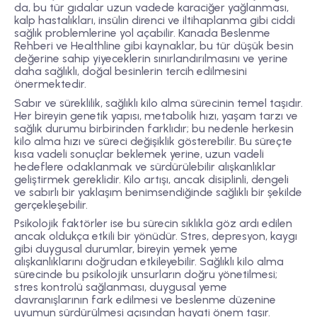
da, bu tür gıdalar uzun vadede karaciğer yağlanması,
kalp hastalıkları, insülin direnci ve iltihaplanma gibi ciddi
sağlık problemlerine yol açabilir. Kanada Beslenme
Rehberi ve Healthline gibi kaynaklar, bu tür düşük besin
değerine sahip yiyeceklerin sınırlandırılmasını ve yerine
daha sağlıklı, doğal besinlerin tercih edilmesini
önermektedir.
Sabır ve süreklilik, sağlıklı kilo alma sürecinin temel taşıdır.
Her bireyin genetik yapısı, metabolik hızı, yaşam tarzı ve
sağlık durumu birbirinden farklıdır; bu nedenle herkesin
kilo alma hızı ve süreci değişiklik gösterebilir. Bu süreçte
kısa vadeli sonuçlar beklemek yerine, uzun vadeli
hedeflere odaklanmak ve sürdürülebilir alışkanlıklar
geliştirmek gereklidir. Kilo artışı, ancak disiplinli, dengeli
ve sabırlı bir yaklaşım benimsendiğinde sağlıklı bir şekilde
gerçekleşebilir.
Psikolojik faktörler ise bu sürecin sıklıkla göz ardı edilen
ancak oldukça etkili bir yönüdür. Stres, depresyon, kaygı
gibi duygusal durumlar, bireyin yemek yeme
alışkanlıklarını doğrudan etkileyebilir. Sağlıklı kilo alma
sürecinde bu psikolojik unsurların doğru yönetilmesi;
stres kontrolü sağlanması, duygusal yeme
davranışlarının fark edilmesi ve beslenme düzenine
uyumun sürdürülmesi açısından hayati önem taşır.