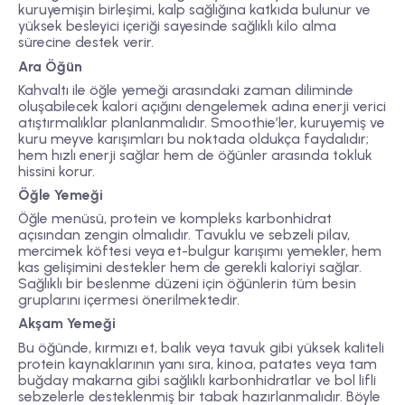
kuruyemişin birleşimi, kalp sağlığına katkıda bulunur ve
yüksek besleyici içeriği sayesinde sağlıklı kilo alma
sürecine destek verir.
Ara Öğün
Kahvaltı ile öğle yemeği arasındaki zaman diliminde
oluşabilecek kalori açığını dengelemek adına enerji verici
atıştırmalıklar planlanmalıdır. Smoothie’ler, kuruyemiş ve
kuru meyve karışımları bu noktada oldukça faydalıdır;
hem hızlı enerji sağlar hem de öğünler arasında tokluk
hissini korur.
Öğle Yemeği
Öğle menüsü, protein ve kompleks karbonhidrat
açısından zengin olmalıdır. Tavuklu ve sebzeli pilav,
mercimek köftesi veya et-bulgur karışımı yemekler, hem
kas gelişimini destekler hem de gerekli kaloriyi sağlar.
Sağlıklı bir beslenme düzeni için öğünlerin tüm besin
gruplarını içermesi önerilmektedir.
Akşam Yemeği
Bu öğünde, kırmızı et, balık veya tavuk gibi yüksek kaliteli
protein kaynaklarının yanı sıra, kinoa, patates veya tam
buğday makarna gibi sağlıklı karbonhidratlar ve bol lifli
sebzelerle desteklenmiş bir tabak hazırlanmalıdır. Böyle