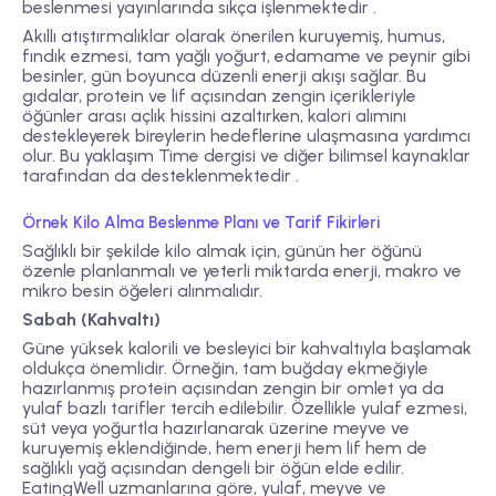
beslenmesi yayınlarında sıkça işlenmektedir .
Akıllı atıştırmalıklar olarak önerilen kuruyemiş, humus,
fındık ezmesi, tam yağlı yoğurt, edamame ve peynir gibi
besinler, gün boyunca düzenli enerji akışı sağlar. Bu
gıdalar, protein ve lif açısından zengin içerikleriyle
öğünler arası açlık hissini azaltırken, kalori alımını
destekleyerek bireylerin hedeflerine ulaşmasına yardımcı
olur. Bu yaklaşım Time dergisi ve diğer bilimsel kaynaklar
tarafından da desteklenmektedir .
Örnek Kilo Alma Beslenme Planı ve Tarif Fikirleri
Sağlıklı bir şekilde kilo almak için, günün her öğünü
özenle planlanmalı ve yeterli miktarda enerji, makro ve
mikro besin öğeleri alınmalıdır.
Sabah (Kahvaltı)
Güne yüksek kalorili ve besleyici bir kahvaltıyla başlamak
oldukça önemlidir. Örneğin, tam buğday ekmeğiyle
hazırlanmış protein açısından zengin bir omlet ya da
yulaf bazlı tarifler tercih edilebilir. Özellikle yulaf ezmesi,
süt veya yoğurtla hazırlanarak üzerine meyve ve
kuruyemiş eklendiğinde, hem enerji hem lif hem de
sağlıklı yağ açısından dengeli bir öğün elde edilir.
EatingWell uzmanlarına göre, yulaf, meyve ve