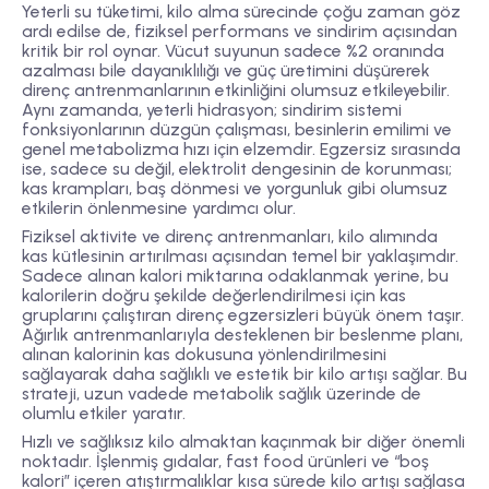
Yeterli su tüketimi, kilo alma sürecinde çoğu zaman göz
ardı edilse de, fiziksel performans ve sindirim açısından
kritik bir rol oynar. Vücut suyunun sadece %2 oranında
azalması bile dayanıklılığı ve güç üretimini düşürerek
direnç antrenmanlarının etkinliğini olumsuz etkileyebilir.
Aynı zamanda, yeterli hidrasyon; sindirim sistemi
fonksiyonlarının düzgün çalışması, besinlerin emilimi ve
genel metabolizma hızı için elzemdir. Egzersiz sırasında
ise, sadece su değil, elektrolit dengesinin de korunması;
kas krampları, baş dönmesi ve yorgunluk gibi olumsuz
etkilerin önlenmesine yardımcı olur.
Fiziksel aktivite ve direnç antrenmanları, kilo alımında
kas kütlesinin artırılması açısından temel bir yaklaşımdır.
Sadece alınan kalori miktarına odaklanmak yerine, bu
kalorilerin doğru şekilde değerlendirilmesi için kas
gruplarını çalıştıran direnç egzersizleri büyük önem taşır.
Ağırlık antrenmanlarıyla desteklenen bir beslenme planı,
alınan kalorinin kas dokusuna yönlendirilmesini
sağlayarak daha sağlıklı ve estetik bir kilo artışı sağlar. Bu
strateji, uzun vadede metabolik sağlık üzerinde de
olumlu etkiler yaratır.
Hızlı ve sağlıksız kilo almaktan kaçınmak bir diğer önemli
noktadır. İşlenmiş gıdalar, fast food ürünleri ve “boş
kalori” içeren atıştırmalıklar kısa sürede kilo artışı sağlasa