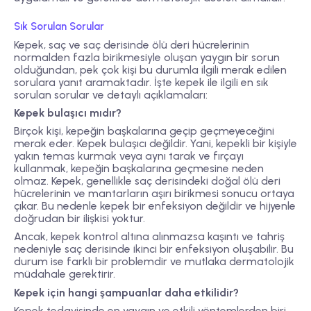
Sık Sorulan Sorular
Kepek, saç ve saç derisinde ölü deri hücrelerinin
normalden fazla birikmesiyle oluşan yaygın bir sorun
olduğundan, pek çok kişi bu durumla ilgili merak edilen
sorulara yanıt aramaktadır. İşte kepek ile ilgili en sık
sorulan sorular ve detaylı açıklamaları:
Kepek bulaşıcı mıdır?
Birçok kişi, kepeğin başkalarına geçip geçmeyeceğini
merak eder. Kepek bulaşıcı değildir. Yani, kepekli bir kişiyle
yakın temas kurmak veya aynı tarak ve fırçayı
kullanmak, kepeğin başkalarına geçmesine neden
olmaz. Kepek, genellikle saç derisindeki doğal ölü deri
hücrelerinin ve mantarların aşırı birikmesi sonucu ortaya
çıkar. Bu nedenle kepek bir enfeksiyon değildir ve hijyenle
doğrudan bir ilişkisi yoktur.
Ancak, kepek kontrol altına alınmazsa kaşıntı ve tahriş
nedeniyle saç derisinde ikinci bir enfeksiyon oluşabilir. Bu
durum ise farklı bir problemdir ve mutlaka dermatolojik
müdahale gerektirir.
Kepek için hangi şampuanlar daha etkilidir?
Kepek tedavisinde en yaygın ve etkili yöntemlerden biri