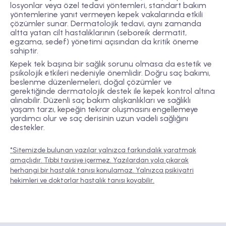
losyonlar veya özel tedavi yöntemleri, standart bakım
yöntemlerine yanıt vermeyen kepek vakalarında etkili
çözümler sunar. Dermatolojik tedavi, aynı zamanda
altta yatan cilt hastalıklarının (seboreik dermatit,
egzama, sedef) yönetimi açısından da kritik öneme
sahiptir.
Kepek tek başına bir sağlık sorunu olmasa da estetik ve
psikolojik etkileri nedeniyle önemlidir. Doğru saç bakımı,
beslenme düzenlemeleri, doğal çözümler ve
gerektiğinde dermatolojik destek ile kepek kontrol altına
alınabilir. Düzenli saç bakım alışkanlıkları ve sağlıklı
yaşam tarzı, kepeğin tekrar oluşmasını engellemeye
yardımcı olur ve saç derisinin uzun vadeli sağlığını
destekler.
*Sitemizde bulunan yazılar yalnızca farkındalık yaratmak
amaçlıdır. Tıbbi tavsiye içermez. Yazılardan yola çıkarak
herhangi bir hastalık tanısı konulamaz. Yalnızca psikiyatri
hekimleri ve doktorlar hastalık tanısı koyabilir.