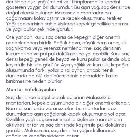
derisinde aşırı yağ üretimi ve iltihaplanma ile kendini
gösteren yaygın bir durumdur. Bu aşırı yağ, saç derisinde
doğal olarak bulunan Malassezia mantarlarının
çoğalmasını kolaylaştırır ve kepek oluşumunu tetikler.
Yağlı saç derisine sahip kişilerde kepek genellikle sarımsı
ve yağlı pullar şeklinde görülür.
Öte yandan, kuru saç derisi de kepeğin diğer önemli
nedenlerinden biridir. Soğuk hava, düşük nem oranı, sık
saç yıkama veya yetersiz nemlendirme, saç derisinin
kurumasına ve pul pul dökülmesine yol açabilir. Kuru saç
derisi kepeği genellikle beyaz ve kuru pullar şeklinde olup
kaşıntı ile birlikte görülür. Aşırı yağlılık ve kuruluk, kepeğin
oluşumunda farklı yollarla rol oynar; ancak her iki
durumda da ölü deri hücrelerinin normalden fazla
birikmesine neden olurlar.
Mantar Enfeksiyonları
Saç derisinde doğal olarak bulunan Malassezia
mantarları, kepek oluşumunda bir diğer önemli etkendir.
Normal şartlarda zararsız olan bu mantarlar, bazı
durumlarda aşırı çoğalarak kepek oluşumuna yol açar.
Özellikle yağlı saç derisine sahip kişilerde mantarların
aktivitesi artar ve saç derisinde kaşıntı ile pul dökülmesi
görülür. Malassezia, saç derisinin yağını kullanarak
çoğalır ve kepeğin şiddetini artırır.