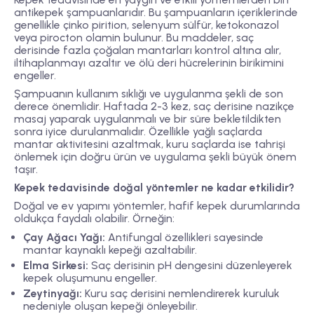
antikepek şampuanlarıdır. Bu şampuanların içeriklerinde
genellikle çinko pirition, selenyum sülfür, ketokonazol
veya pirocton olamin bulunur. Bu maddeler, saç
derisinde fazla çoğalan mantarları kontrol altına alır,
iltihaplanmayı azaltır ve ölü deri hücrelerinin birikimini
engeller.
Şampuanın kullanım sıklığı ve uygulanma şekli de son
derece önemlidir. Haftada 2-3 kez, saç derisine nazikçe
masaj yaparak uygulanmalı ve bir süre bekletildikten
sonra iyice durulanmalıdır. Özellikle yağlı saçlarda
mantar aktivitesini azaltmak, kuru saçlarda ise tahrişi
önlemek için doğru ürün ve uygulama şekli büyük önem
taşır.
Kepek tedavisinde doğal yöntemler ne kadar etkilidir?
Doğal ve ev yapımı yöntemler, hafif kepek durumlarında
oldukça faydalı olabilir. Örneğin:
Çay Ağacı Yağı:
Antifungal özellikleri sayesinde
mantar kaynaklı kepeği azaltabilir.
Elma Sirkesi:
Saç derisinin pH dengesini düzenleyerek
kepek oluşumunu engeller.
Zeytinyağı:
Kuru saç derisini nemlendirerek kuruluk
nedeniyle oluşan kepeği önleyebilir.