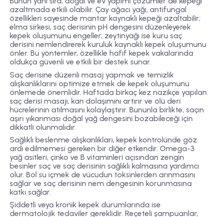
Bunun yanı sıra, doğal ve ev yapımı çözümler de kepeği
azaltmada etkili olabilir. Çay ağacı yağı, antifungal
özellikleri sayesinde mantar kaynaklı kepeği azaltabilir;
elma sirkesi, saç derisinin pH dengesini düzenleyerek
kepek oluşumunu engeller; zeytinyağı ise kuru saç
derisini nemlendirerek kuruluk kaynaklı kepek oluşumunu
önler. Bu yöntemler, özellikle hafif kepek vakalarında
oldukça güvenli ve etkili bir destek sunar.
Saç derisine düzenli masaj yapmak ve temizlik
alışkanlıklarını optimize etmek de kepek oluşumunu
önlemede önemlidir. Haftada birkaç kez nazikçe yapılan
saç derisi masajı, kan dolaşımını artırır ve ölü deri
hücrelerinin atılmasını kolaylaştırır. Bununla birlikte, saçın
aşırı yıkanması doğal yağ dengesini bozabileceği için
dikkatli olunmalıdır.
Sağlıklı beslenme alışkanlıkları, kepek kontrolünde göz
ardı edilmemesi gereken bir diğer etkendir. Omega-3
yağ asitleri, çinko ve B vitaminleri açısından zengin
besinler saç ve saç derisinin sağlıklı kalmasına yardımcı
olur. Bol su içmek de vücudun toksinlerden arınmasını
sağlar ve saç derisinin nem dengesinin korunmasına
katkı sağlar.
Şiddetli veya kronik kepek durumlarında ise
dermatolojik tedaviler gereklidir. Reçeteli şampuanlar,