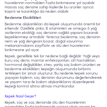
hücrelerinin normalden fazla birikmesine yol açabilir.
Hassas saç derisine sahip kişilerde bu ürünler ayrıca
kaşıntı ve kızarıklığa da neden olabilir.
Beslenme Eksiklikleri
Beslenme alışkanlıkları da kepek oluşumunda önemli bir
etkendir. Özellikle çinko, B vitaminleri ve omega-3 yağ
asitlerinin eksikliği, saç derisinin sağlıklı yapısını bozarak
kepeklenmeyi artırabilir. Yetersiz beslenme, saç derisinin
nem ve yağ dengesini bozar, doğal savunma
mekanizmalarını zayıflatır ve ölü deri hücrelerinin
birikmesine yol açar.
Kepek, genellikle tek bir nedene bağlı değildir. Yağlı veya
kuru saç derisi, mantar enfeksiyonları, cilt hastalıkları,
hormonal değişiklikler, stres, yanlış saç bakım ürünleri ve
beslenme eksiklikleri, kepeğin oluşumunda birbirini
tetikleyen bir zincir oluşturur. Bu nedenle kepek sorunu
yaşayan kişilerin, saç derisinin durumunu değerlendirerek
ve yaşam tarzı ile bakım alışkanlıklarını düzenleyerek
kepeği kontrol altına alması mümkündür.
Kepek Nasıl Geçer?
Kepek, saç ve saç derisinde ölü deri hücrelerinin
normalden fazla birikmesiyle ortaya çıkan yaygın bir