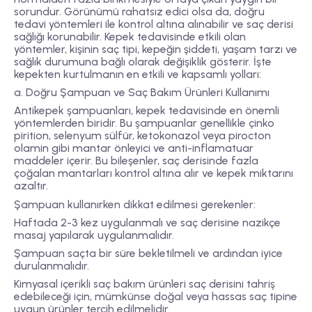
sorundur. Görünümü rahatsız edici olsa da, doğru
tedavi yöntemleri ile kontrol altına alınabilir ve saç derisi
sağlığı korunabilir. Kepek tedavisinde etkili olan
yöntemler, kişinin saç tipi, kepeğin şiddeti, yaşam tarzı ve
sağlık durumuna bağlı olarak değişiklik gösterir. İşte
kepekten kurtulmanın en etkili ve kapsamlı yolları:
a. Doğru Şampuan ve Saç Bakım Ürünleri Kullanımı
Antikepek şampuanları, kepek tedavisinde en önemli
yöntemlerden biridir. Bu şampuanlar genellikle çinko
pirition, selenyum sülfür, ketokonazol veya pirocton
olamin gibi mantar önleyici ve anti-inflamatuar
maddeler içerir. Bu bileşenler, saç derisinde fazla
çoğalan mantarları kontrol altına alır ve kepek miktarını
azaltır.
Şampuan kullanırken dikkat edilmesi gerekenler:
Haftada 2-3 kez uygulanmalı ve saç derisine nazikçe
masaj yapılarak uygulanmalıdır.
Şampuan saçta bir süre bekletilmeli ve ardından iyice
durulanmalıdır.
Kimyasal içerikli saç bakım ürünleri saç derisini tahriş
edebileceği için, mümkünse doğal veya hassas saç tipine
uygun ürünler tercih edilmelidir.