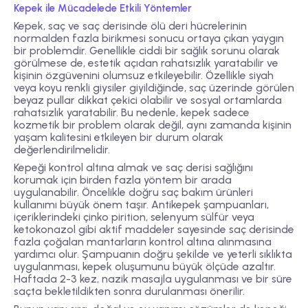
Kepek ile Mücadelede Etkili Yöntemler
Kepek, saç ve saç derisinde ölü deri hücrelerinin
normalden fazla birikmesi sonucu ortaya çıkan yaygın
bir problemdir. Genellikle ciddi bir sağlık sorunu olarak
görülmese de, estetik açıdan rahatsızlık yaratabilir ve
kişinin özgüvenini olumsuz etkileyebilir. Özellikle siyah
veya koyu renkli giysiler giyildiğinde, saç üzerinde görülen
beyaz pullar dikkat çekici olabilir ve sosyal ortamlarda
rahatsızlık yaratabilir. Bu nedenle, kepek sadece
kozmetik bir problem olarak değil, aynı zamanda kişinin
yaşam kalitesini etkileyen bir durum olarak
değerlendirilmelidir.
Kepeği kontrol altına almak ve saç derisi sağlığını
korumak için birden fazla yöntem bir arada
uygulanabilir. Öncelikle doğru saç bakım ürünleri
kullanımı büyük önem taşır. Antikepek şampuanları,
içeriklerindeki çinko pirition, selenyum sülfür veya
ketokonazol gibi aktif maddeler sayesinde saç derisinde
fazla çoğalan mantarların kontrol altına alınmasına
yardımcı olur. Şampuanın doğru şekilde ve yeterli sıklıkta
uygulanması, kepek oluşumunu büyük ölçüde azaltır.
Haftada 2-3 kez, nazik masajla uygulanması ve bir süre
saçta bekletildikten sonra durulanması önerilir.