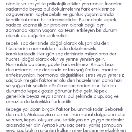
olabilir ve sosyal ile psikolojik etkiler yaratabilir. İnsanlar
saçlarında beyaz pul dökülmelerini fark ettiklerinde
özgüvenlerini kaybedebilir ve günlük yaşamlarında
kendilerini rahat hissetmeyebilirler. Bu nedenle kepek,
sadece kozmetik bir problem olarak değil, aynı
zamanda kişinin yaşam kalitesini etkileyen bir durum
olarak da değerlendirilmelidir.
Kepek, saç derisinde doğal olarak oluşan ölü deri
hücrelerinin normalden fazla dökülmesiyle
karakterizedir. Her gün saç derisinde milyarlarca deri
hücresi doğal olarak ölür ve yerine yenileri gelir.
Normalde bu süreç gözle fark edilmez. Ancak bazı
durumlarda, saç derisinde artan yağ üretimi, mantar
enfeksiyonları, hormonal değişiklikler, stres veya yetersiz
saç bakımı gibi faktörler ölü deri hücrelerinin daha hızlı
ve yoğun bir şekilde dökülmesine neden olur. İşte bu
durumda kepek gözle görünür hâle gelir. Kepek
genellikle beyaz veya sarımsı pul şeklinde olup, saç ve
omuzlarda kolaylıkla fark edilir.
Kepeğe yol açan birçok faktör bulunmaktadır. Seboreik
dermatit, Malassezia mantarı, hormonal dalgalanmalar
ve stres, kepek oluşumunu tetikleyen en yaygın nedenler
arasında yer alır. Ayrıca kuru saç derisi, yanlış şampuan
veya saç bakım ürünleri kullanımı ve beslenme eksiklikleri