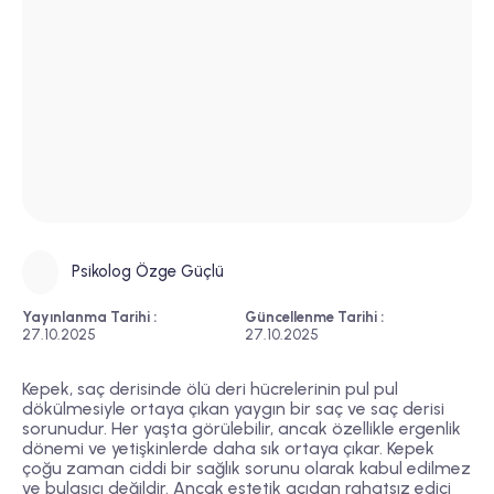
Psikolog Özge Güçlü
Yayınlanma Tarihi :
Güncellenme Tarihi :
27.10.2025
27.10.2025
Kepek, saç derisinde ölü deri hücrelerinin pul pul
dökülmesiyle ortaya çıkan yaygın bir saç ve saç derisi
sorunudur. Her yaşta görülebilir, ancak özellikle ergenlik
dönemi ve yetişkinlerde daha sık ortaya çıkar. Kepek
çoğu zaman ciddi bir sağlık sorunu olarak kabul edilmez
ve bulaşıcı değildir. Ancak estetik açıdan rahatsız edici