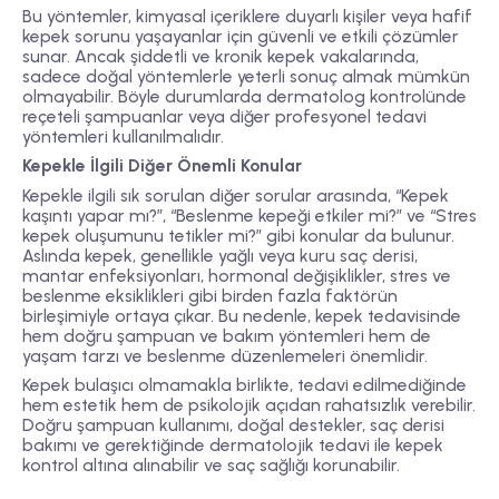
Bu yöntemler, kimyasal içeriklere duyarlı kişiler veya hafif
kepek sorunu yaşayanlar için güvenli ve etkili çözümler
sunar. Ancak şiddetli ve kronik kepek vakalarında,
sadece doğal yöntemlerle yeterli sonuç almak mümkün
olmayabilir. Böyle durumlarda dermatolog kontrolünde
reçeteli şampuanlar veya diğer profesyonel tedavi
yöntemleri kullanılmalıdır.
Kepekle İlgili Diğer Önemli Konular
Kepekle ilgili sık sorulan diğer sorular arasında, “Kepek
kaşıntı yapar mı?”, “Beslenme kepeği etkiler mi?” ve “Stres
kepek oluşumunu tetikler mi?” gibi konular da bulunur.
Aslında kepek, genellikle yağlı veya kuru saç derisi,
mantar enfeksiyonları, hormonal değişiklikler, stres ve
beslenme eksiklikleri gibi birden fazla faktörün
birleşimiyle ortaya çıkar. Bu nedenle, kepek tedavisinde
hem doğru şampuan ve bakım yöntemleri hem de
yaşam tarzı ve beslenme düzenlemeleri önemlidir.
Kepek bulaşıcı olmamakla birlikte, tedavi edilmediğinde
hem estetik hem de psikolojik açıdan rahatsızlık verebilir.
Doğru şampuan kullanımı, doğal destekler, saç derisi
bakımı ve gerektiğinde dermatolojik tedavi ile kepek
kontrol altına alınabilir ve saç sağlığı korunabilir.