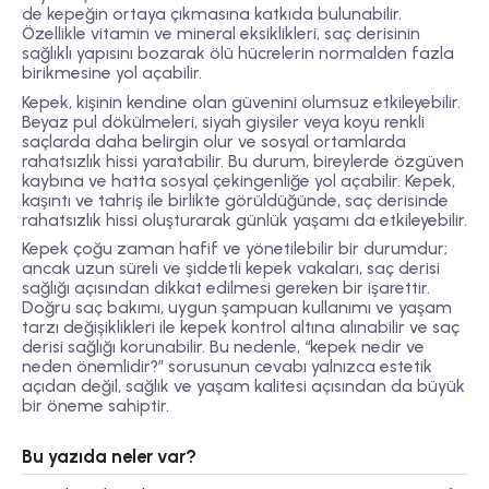
de kepeğin ortaya çıkmasına katkıda bulunabilir.
Özellikle vitamin ve mineral eksiklikleri, saç derisinin
sağlıklı yapısını bozarak ölü hücrelerin normalden fazla
birikmesine yol açabilir.
Kepek, kişinin kendine olan güvenini olumsuz etkileyebilir.
Beyaz pul dökülmeleri, siyah giysiler veya koyu renkli
saçlarda daha belirgin olur ve sosyal ortamlarda
rahatsızlık hissi yaratabilir. Bu durum, bireylerde özgüven
kaybına ve hatta sosyal çekingenliğe yol açabilir. Kepek,
kaşıntı ve tahriş ile birlikte görüldüğünde, saç derisinde
rahatsızlık hissi oluşturarak günlük yaşamı da etkileyebilir.
Kepek çoğu zaman hafif ve yönetilebilir bir durumdur;
ancak uzun süreli ve şiddetli kepek vakaları, saç derisi
sağlığı açısından dikkat edilmesi gereken bir işarettir.
Doğru saç bakımı, uygun şampuan kullanımı ve yaşam
tarzı değişiklikleri ile kepek kontrol altına alınabilir ve saç
derisi sağlığı korunabilir. Bu nedenle, “kepek nedir ve
neden önemlidir?” sorusunun cevabı yalnızca estetik
açıdan değil, sağlık ve yaşam kalitesi açısından da büyük
bir öneme sahiptir.
Bu yazıda neler var?