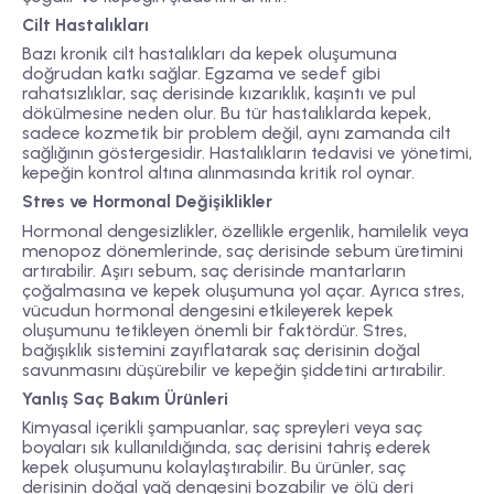
Cilt Hastalıkları
Bazı kronik cilt hastalıkları da kepek oluşumuna
doğrudan katkı sağlar. Egzama ve sedef gibi
rahatsızlıklar, saç derisinde kızarıklık, kaşıntı ve pul
dökülmesine neden olur. Bu tür hastalıklarda kepek,
sadece kozmetik bir problem değil, aynı zamanda cilt
sağlığının göstergesidir. Hastalıkların tedavisi ve yönetimi,
kepeğin kontrol altına alınmasında kritik rol oynar.
Stres ve Hormonal Değişiklikler
Hormonal dengesizlikler, özellikle ergenlik, hamilelik veya
menopoz dönemlerinde, saç derisinde sebum üretimini
artırabilir. Aşırı sebum, saç derisinde mantarların
çoğalmasına ve kepek oluşumuna yol açar. Ayrıca stres,
vücudun hormonal dengesini etkileyerek kepek
oluşumunu tetikleyen önemli bir faktördür. Stres,
bağışıklık sistemini zayıflatarak saç derisinin doğal
savunmasını düşürebilir ve kepeğin şiddetini artırabilir.
Yanlış Saç Bakım Ürünleri
Kimyasal içerikli şampuanlar, saç spreyleri veya saç
boyaları sık kullanıldığında, saç derisini tahriş ederek
kepek oluşumunu kolaylaştırabilir. Bu ürünler, saç
derisinin doğal yağ dengesini bozabilir ve ölü deri