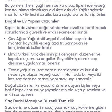
Bu yöntem, hem yağlı hem de kuru saç tiplerinde kepeği
kontrol altına almak için oldukça etkilidir. Yağlı saçlarda
mantar aktivitesini azaltır, kuru saçlarda ise tahrişi önler.
Doğal ve Ev Yapımı Çözümler
Kepek tedavisinde doğal yöntemler, özellikle hafif kepek
sorunlarında güvenli ve etkili seçenekler sunar:
Çay Ağacı Yağı: Antifungal özellikleri sayesinde
mantar kaynaklı kepeği azaltır. Şampuan ile
karıştırılarak kullanılabilir.
Elma Sirkesi: Saç derisinin pH dengesini düzenler ve
kepek oluşumunu engeller. Seyreltilmiş olarak saç
derisine uygulanması önerilir.
Zeytinyağı: Kuru saç derisini nemlendirir ve kuruluk
nedeniyle oluşan kepeği azaltır. Haftada bir veya iki
kez saç derisine masaj yapılarak uygulanabilir.
Doğal çözümler, kimyasal ürünlere duyarlı kişiler veya
hafif kepek sorunu yaşayanlar için oldukça güvenlidir ve
etkili sonuç verir.
Saç Derisi Masajı ve Düzenli Temizlik
Saç derisine düzenli masaj yapmak, saç köklerine giden
kan dolaşımını artırır ve ölü deri hücrelerinin atılmasını