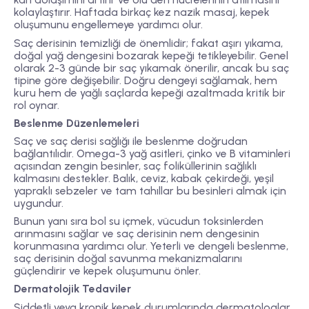
kolaylaştırır. Haftada birkaç kez nazik masaj, kepek
oluşumunu engellemeye yardımcı olur.
Saç derisinin temizliği de önemlidir; fakat aşırı yıkama,
doğal yağ dengesini bozarak kepeği tetikleyebilir. Genel
olarak 2-3 günde bir saç yıkamak önerilir, ancak bu saç
tipine göre değişebilir. Doğru dengeyi sağlamak, hem
kuru hem de yağlı saçlarda kepeği azaltmada kritik bir
rol oynar.
Beslenme Düzenlemeleri
Saç ve saç derisi sağlığı ile beslenme doğrudan
bağlantılıdır. Omega-3 yağ asitleri, çinko ve B vitaminleri
açısından zengin besinler, saç foliküllerinin sağlıklı
kalmasını destekler. Balık, ceviz, kabak çekirdeği, yeşil
yapraklı sebzeler ve tam tahıllar bu besinleri almak için
uygundur.
Bunun yanı sıra bol su içmek, vücudun toksinlerden
arınmasını sağlar ve saç derisinin nem dengesinin
korunmasına yardımcı olur. Yeterli ve dengeli beslenme,
saç derisinin doğal savunma mekanizmalarını
güçlendirir ve kepek oluşumunu önler.
Dermatolojik Tedaviler
Şiddetli veya kronik kepek durumlarında dermatologlar,