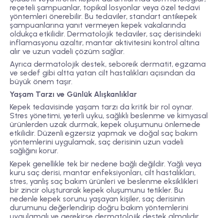
reçeteli şampuanlar, topikal losyonlar veya özel tedavi
yöntemleri önerebilir. Bu tedaviler, standart antikepek
şampuanlarına yanıt vermeyen kepek vakalarında
oldukça etkilidir. Dermatolojik tedaviler, saç derisindeki
inflamasyonu azaltır, mantar aktivitesini kontrol altına
alır ve uzun vadeli çözüm sağlar.
Ayrıca dermatolojik destek, seboreik dermatit, egzama
ve sedef gibi altta yatan cilt hastalıkları açısından da
büyük önem taşır.
Yaşam Tarzı ve Günlük Alışkanlıklar
Kepek tedavisinde yaşam tarzı da kritik bir rol oynar.
Stres yönetimi, yeterli uyku, sağlıklı beslenme ve kimyasal
ürünlerden uzak durmak, kepek oluşumunu önlemede
etkilidir. Düzenli egzersiz yapmak ve doğal saç bakım
yöntemlerini uygulamak, saç derisinin uzun vadeli
sağlığını korur.
Kepek genellikle tek bir nedene bağlı değildir. Yağlı veya
kuru saç derisi, mantar enfeksiyonları, cilt hastalıkları,
stres, yanlış saç bakım ürünleri ve beslenme eksiklikleri
bir zincir oluşturarak kepek oluşumunu tetikler. Bu
nedenle kepek sorunu yaşayan kişiler, saç derisinin
durumunu değerlendirip doğru bakım yöntemlerini
uygulamalı ve gerekirse dermatolojik destek almalıdır.