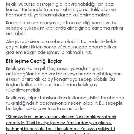
Kekik, vücutta östrojen gibi davranabildiği için bazı
kanser türlerinde (meme, rahim, yumurtalık gibi) ve
hormona duyarlı hastalıklarda kullanılmamalıdır.
Kanın pıhtılaşmasını yavaşlatma özelliği vardır ve bu
sebeple yüksek miktarlarda alındığında kanama riskini
artırabilir.
Alerjik reaksiyonlara sebep olabilir. Bu nedenle kekik
çayını tükettikten sonra vücudunuzda anormallikler
gözlemlediğinizde içmeyi bırakmalısınız.
Etkileşime Geçtiği İlaçlar
Kekik çayı kanın pıhtılaşmasını yavaşlattığı için
antikoagülant olan varfarin veya heparin gibi ilaçların
etkisini artırarak kolay kanamaya sebep olabilir. Bu
ilaçları kullanan kişiler tarafından kekik çayı
tüketilmemelidir.
Kekik çayı, hipertansiyon ilacı kullanan kişiler tarafından
tüketildiğinde hipotansiyona neden olabilir. Bu sebeple
bu kişiler kekik çayı tüketmemelidirler.
*Sitemizde bulunan yazılar yalnızca farkındalık yaratmak
amaçlıdır. Tıbbi tavsiye içermez. Yazılardan yola çıkarak
herhangi bir hastalık tanısı konulamaz. Yalnızca psikiyatri