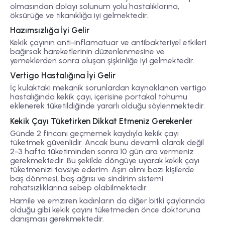
olmasından dolayı solunum yolu hastalıklarına,
öksürüğe ve tıkanıklığa iyi gelmektedir.
Hazımsızlığa İyi Gelir
Kekik çayının anti-inflamatuar ve antibakteriyel etkileri
bağırsak hareketlerinin düzenlenmesine ve
yemeklerden sonra oluşan şişkinliğe iyi gelmektedir.
Vertigo Hastalığına İyi Gelir
İç kulaktaki mekanik sorunlardan kaynaklanan vertigo
hastalığında kekik çayı, içerisine portakal tohumu
eklenerek tüketildiğinde yararlı olduğu söylenmektedir.
Kekik Çayı Tüketirken Dikkat Etmeniz Gerekenler
Günde 2 fincanı geçmemek kaydıyla kekik çayı
tüketmek güvenlidir. Ancak bunu devamlı olarak değil
2-3 hafta tüketiminden sonra 10 gün ara vermeniz
gerekmektedir. Bu şekilde döngüye uyarak kekik çayı
tüketmenizi tavsiye ederim. Aşırı alımı bazı kişilerde
baş dönmesi, baş ağrısı ve sindirim sistemi
rahatsızlıklarına sebep olabilmektedir.
Hamile ve emziren kadınların da diğer bitki çaylarında
olduğu gibi kekik çayını tüketmeden önce doktoruna
danışması gerekmektedir.