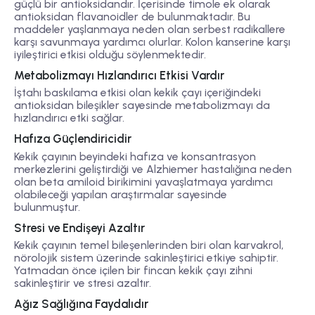
güçlü bir antioksidandır. İçerisinde timole ek olarak
antioksidan flavanoidler de bulunmaktadır. Bu
maddeler yaşlanmaya neden olan serbest radikallere
karşı savunmaya yardımcı olurlar. Kolon kanserine karşı
iyileştirici etkisi olduğu söylenmektedir.
Metabolizmayı Hızlandırıcı Etkisi Vardır
İştahı baskılama etkisi olan kekik çayı içeriğindeki
antioksidan bileşikler sayesinde metabolizmayı da
hızlandırıcı etki sağlar.
Hafıza Güçlendiricidir
Kekik çayının beyindeki hafıza ve konsantrasyon
merkezlerini geliştirdiği ve Alzhiemer hastalığına neden
olan beta amiloid birikimini yavaşlatmaya yardımcı
olabileceği yapılan araştırmalar sayesinde
bulunmuştur.
Stresi ve Endişeyi Azaltır
Kekik çayının temel bileşenlerinden biri olan karvakrol,
nörolojik sistem üzerinde sakinleştirici etkiye sahiptir.
Yatmadan önce içilen bir fincan kekik çayı zihni
sakinleştirir ve stresi azaltır.
Ağız Sağlığına Faydalıdır