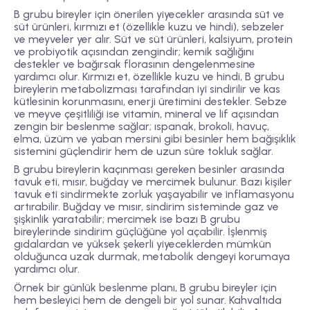
B grubu bireyler için önerilen yiyecekler arasında süt ve
süt ürünleri, kırmızı et (özellikle kuzu ve hindi), sebzeler
ve meyveler yer alır. Süt ve süt ürünleri, kalsiyum, protein
ve probiyotik açısından zengindir; kemik sağlığını
destekler ve bağırsak florasının dengelenmesine
yardımcı olur. Kırmızı et, özellikle kuzu ve hindi, B grubu
bireylerin metabolizması tarafından iyi sindirilir ve kas
kütlesinin korunmasını, enerji üretimini destekler. Sebze
ve meyve çeşitliliği ise vitamin, mineral ve lif açısından
zengin bir beslenme sağlar; ıspanak, brokoli, havuç,
elma, üzüm ve yaban mersini gibi besinler hem bağışıklık
sistemini güçlendirir hem de uzun süre tokluk sağlar.
B grubu bireylerin kaçınması gereken besinler arasında
tavuk eti, mısır, buğday ve mercimek bulunur. Bazı kişiler
tavuk eti sindirmekte zorluk yaşayabilir ve inflamasyonu
artırabilir. Buğday ve mısır, sindirim sisteminde gaz ve
şişkinlik yaratabilir; mercimek ise bazı B grubu
bireylerinde sindirim güçlüğüne yol açabilir. İşlenmiş
gıdalardan ve yüksek şekerli yiyeceklerden mümkün
olduğunca uzak durmak, metabolik dengeyi korumaya
yardımcı olur.
Örnek bir günlük beslenme planı, B grubu bireyler için
hem besleyici hem de dengeli bir yol sunar. Kahvaltıda