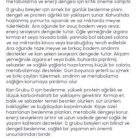
metabolizma ve enerji dengesi için kritik öneme sahiptir.
0 grubu bireyler için örnek bir günlük beslenme planı,
dengeli ve protein ağırlıklı bir yaklaşım sunar. Kahvaltıda
haşlanmış yumurta, ıspanak ve az miktarda meyve
tüketilebilir. Ara öğünde bir avuç badem veya ceviz,
enerji seviyesini dengede tutar. Öğle yemeğinde ızgara
kırmızı et veya tavada balık, yanında bol sebzeli salata
ve az miktarda kinoa veya karabuğday tercih edilebilir.
Ara öğünde taze meyve ve birkaç badem sindirimi
destekler ve kan şekeri seviyesini dengede tutar. Akşam
yemeğinde ızgara et veya balık, buharda pişirilmiş
sebzeler ve sağlıklı yağlarla hazırlanmış küçük bir salata,
metabolizmayı destekler. Gün boyunca yeterli su içmek
ve bitki çayları tüketmek, sindirim ve metabolizma
sağlığını korumaya yardımcı olur.
Kan Grubu 0 için beslenme, yüksek protein ağırlıklı ve
düşük karbonhidratlı bir yaklaşımı gerektirir. Kırmızı et,
balık ve sebzeler temel besinler olurken, süt ürünleri,
baklagiller ve buğdaydan kaçınılmalıdır. Kişiye özel
hazırlanan beslenme planları, metabolik dengeyi korur,
enerji seviyelerini artırır ve uzun vadede genel sağlık ile
yaşam kalitesini destekler. 0 grubu bireyleri için bilinçli ve
dengeli beslenme, sağlıklı bir yaşamın en önemli
unsurlarından biridir.