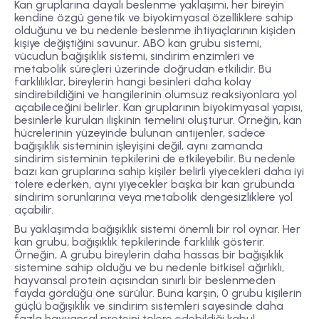
Kan gruplarına dayalı beslenme yaklaşımı, her bireyin
kendine özgü genetik ve biyokimyasal özelliklere sahip
olduğunu ve bu nedenle beslenme ihtiyaçlarının kişiden
kişiye değiştiğini savunur. ABO kan grubu sistemi,
vücudun bağışıklık sistemi, sindirim enzimleri ve
metabolik süreçleri üzerinde doğrudan etkilidir. Bu
farklılıklar, bireylerin hangi besinleri daha kolay
sindirebildiğini ve hangilerinin olumsuz reaksiyonlara yol
açabileceğini belirler. Kan gruplarının biyokimyasal yapısı,
besinlerle kurulan ilişkinin temelini oluşturur. Örneğin, kan
hücrelerinin yüzeyinde bulunan antijenler, sadece
bağışıklık sisteminin işleyişini değil, aynı zamanda
sindirim sisteminin tepkilerini de etkileyebilir. Bu nedenle
bazı kan gruplarına sahip kişiler belirli yiyecekleri daha iyi
tolere ederken, aynı yiyecekler başka bir kan grubunda
sindirim sorunlarına veya metabolik dengesizliklere yol
açabilir.
Bu yaklaşımda bağışıklık sistemi önemli bir rol oynar. Her
kan grubu, bağışıklık tepkilerinde farklılık gösterir.
Örneğin, A grubu bireylerin daha hassas bir bağışıklık
sistemine sahip olduğu ve bu nedenle bitkisel ağırlıklı,
hayvansal protein açısından sınırlı bir beslenmeden
fayda gördüğü öne sürülür. Buna karşın, 0 grubu kişilerin
güçlü bağışıklık ve sindirim sistemleri sayesinde daha
fazla hayvansal proteini tolere edebildiği kabul