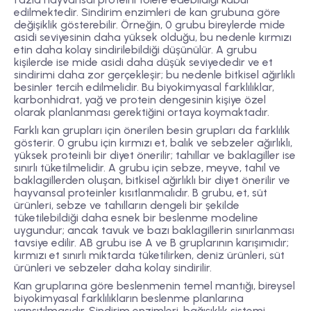
edilmektedir. Sindirim enzimleri de kan grubuna göre
değişiklik gösterebilir. Örneğin, 0 grubu bireylerde mide
asidi seviyesinin daha yüksek olduğu, bu nedenle kırmızı
etin daha kolay sindirilebildiği düşünülür. A grubu
kişilerde ise mide asidi daha düşük seviyededir ve et
sindirimi daha zor gerçekleşir; bu nedenle bitkisel ağırlıklı
besinler tercih edilmelidir. Bu biyokimyasal farklılıklar,
karbonhidrat, yağ ve protein dengesinin kişiye özel
olarak planlanması gerektiğini ortaya koymaktadır.
Farklı kan grupları için önerilen besin grupları da farklılık
gösterir. 0 grubu için kırmızı et, balık ve sebzeler ağırlıklı,
yüksek proteinli bir diyet önerilir; tahıllar ve baklagiller ise
sınırlı tüketilmelidir. A grubu için sebze, meyve, tahıl ve
baklagillerden oluşan, bitkisel ağırlıklı bir diyet önerilir ve
hayvansal proteinler kısıtlanmalıdır. B grubu, et, süt
ürünleri, sebze ve tahılların dengeli bir şekilde
tüketilebildiği daha esnek bir beslenme modeline
uygundur; ancak tavuk ve bazı baklagillerin sınırlanması
tavsiye edilir. AB grubu ise A ve B gruplarının karışımıdır;
kırmızı et sınırlı miktarda tüketilirken, deniz ürünleri, süt
ürünleri ve sebzeler daha kolay sindirilir.
Kan gruplarına göre beslenmenin temel mantığı, bireysel
biyokimyasal farklılıkların beslenme planlarına
yansıtılmasıdır. Sindirim enzimleri, bağışıklık sistemi