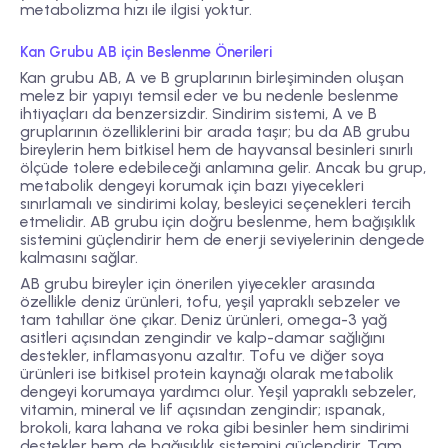
metabolizma hızı ile ilgisi yoktur.
Kan Grubu AB için Beslenme Önerileri
Kan grubu AB, A ve B gruplarının birleşiminden oluşan
melez bir yapıyı temsil eder ve bu nedenle beslenme
ihtiyaçları da benzersizdir. Sindirim sistemi, A ve B
gruplarının özelliklerini bir arada taşır; bu da AB grubu
bireylerin hem bitkisel hem de hayvansal besinleri sınırlı
ölçüde tolere edebileceği anlamına gelir. Ancak bu grup,
metabolik dengeyi korumak için bazı yiyecekleri
sınırlamalı ve sindirimi kolay, besleyici seçenekleri tercih
etmelidir. AB grubu için doğru beslenme, hem bağışıklık
sistemini güçlendirir hem de enerji seviyelerinin dengede
kalmasını sağlar.
AB grubu bireyler için önerilen yiyecekler arasında
özellikle deniz ürünleri, tofu, yeşil yapraklı sebzeler ve
tam tahıllar öne çıkar. Deniz ürünleri, omega-3 yağ
asitleri açısından zengindir ve kalp-damar sağlığını
destekler, inflamasyonu azaltır. Tofu ve diğer soya
ürünleri ise bitkisel protein kaynağı olarak metabolik
dengeyi korumaya yardımcı olur. Yeşil yapraklı sebzeler,
vitamin, mineral ve lif açısından zengindir; ıspanak,
brokoli, kara lahana ve roka gibi besinler hem sindirimi
destekler hem de bağışıklık sistemini güçlendirir. Tam