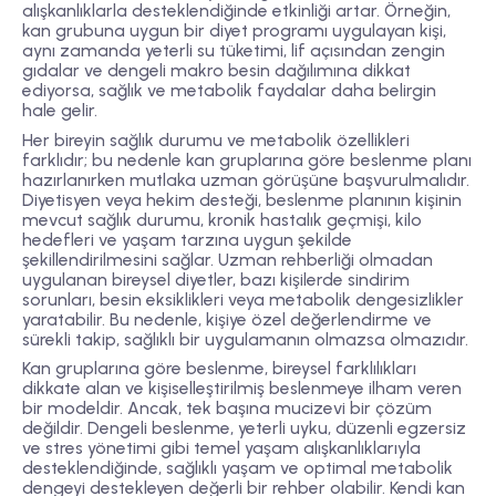
alışkanlıklarla desteklendiğinde etkinliği artar. Örneğin,
kan grubuna uygun bir diyet programı uygulayan kişi,
aynı zamanda yeterli su tüketimi, lif açısından zengin
gıdalar ve dengeli makro besin dağılımına dikkat
ediyorsa, sağlık ve metabolik faydalar daha belirgin
hale gelir.
Her bireyin sağlık durumu ve metabolik özellikleri
farklıdır; bu nedenle kan gruplarına göre beslenme planı
hazırlanırken mutlaka uzman görüşüne başvurulmalıdır.
Diyetisyen veya hekim desteği, beslenme planının kişinin
mevcut sağlık durumu, kronik hastalık geçmişi, kilo
hedefleri ve yaşam tarzına uygun şekilde
şekillendirilmesini sağlar. Uzman rehberliği olmadan
uygulanan bireysel diyetler, bazı kişilerde sindirim
sorunları, besin eksiklikleri veya metabolik dengesizlikler
yaratabilir. Bu nedenle, kişiye özel değerlendirme ve
sürekli takip, sağlıklı bir uygulamanın olmazsa olmazıdır.
Kan gruplarına göre beslenme, bireysel farklılıkları
dikkate alan ve kişiselleştirilmiş beslenmeye ilham veren
bir modeldir. Ancak, tek başına mucizevi bir çözüm
değildir. Dengeli beslenme, yeterli uyku, düzenli egzersiz
ve stres yönetimi gibi temel yaşam alışkanlıklarıyla
desteklendiğinde, sağlıklı yaşam ve optimal metabolik
dengeyi destekleyen değerli bir rehber olabilir. Kendi kan