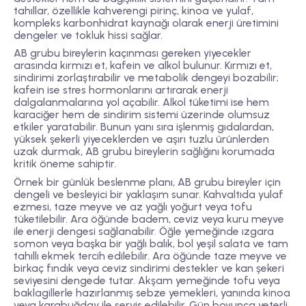
tahıllar, özellikle kahverengi pirinç, kinoa ve yulaf,
kompleks karbonhidrat kaynağı olarak enerji üretimini
dengeler ve tokluk hissi sağlar.
AB grubu bireylerin kaçınması gereken yiyecekler
arasında kırmızı et, kafein ve alkol bulunur. Kırmızı et,
sindirimi zorlaştırabilir ve metabolik dengeyi bozabilir;
kafein ise stres hormonlarını artırarak enerji
dalgalanmalarına yol açabilir. Alkol tüketimi ise hem
karaciğer hem de sindirim sistemi üzerinde olumsuz
etkiler yaratabilir. Bunun yanı sıra işlenmiş gıdalardan,
yüksek şekerli yiyeceklerden ve aşırı tuzlu ürünlerden
uzak durmak, AB grubu bireylerin sağlığını korumada
kritik öneme sahiptir.
Örnek bir günlük beslenme planı, AB grubu bireyler için
dengeli ve besleyici bir yaklaşım sunar. Kahvaltıda yulaf
ezmesi, taze meyve ve az yağlı yoğurt veya tofu
tüketilebilir. Ara öğünde badem, ceviz veya kuru meyve
ile enerji dengesi sağlanabilir. Öğle yemeğinde ızgara
somon veya başka bir yağlı balık, bol yeşil salata ve tam
tahıllı ekmek tercih edilebilir. Ara öğünde taze meyve ve
birkaç fındık veya ceviz sindirimi destekler ve kan şekeri
seviyesini dengede tutar. Akşam yemeğinde tofu veya
baklagillerle hazırlanmış sebze yemekleri, yanında kinoa
veya karabuğday ile servis edilebilir. Gün boyunca yeterli