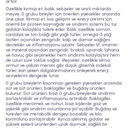
artırır.
Özellikle kırmızı et, balık, sebzeler ve sınırlı miktarda
meyve, 0 grubu bireyler için önerilen yiyecekler arasında
öne çıkar. Kırmızı et, kas gelişimi ve enerji üretimi için
önemli bir protein kaynağıdır ve sindirim sistemi bu tür
gıdaları kolaylıkla tolere eder. Balık, özellikle somon,
sardalya ve ton balığı gibi yağlı türler, omega-3 yağ
asitleri açısından zengindir; kalp ve damar sağlığını
destekler ve inflamasyonu azaltır. Sebzeler lif, vitamin
ve mineral açısından zengindir; brokoli, ıspanak, lahana
ve havuç gibi seçenekler hem sindirimi kolaylaştırır hem
de uzun süre tokluk sağlar. Meyveler, özellikle elma,
armut ve yaban mersini gibi düşük glisemik indeksli
türler, kan şekeri dalgalanmalarını önleyerek enerji
seviyelerini dengede tutar.
0 grubu bireylerin kaçınması gereken yiyecekler arasında
süt ve süt ürünleri, baklagiller ve buğday ürünleri
bulunur. Süt ürünleri, bazı 0 grubu bireylerde sindirimi
zorlaştırabilir ve inflamasyonu artırabilir. Baklagiller,
özellikle mercimek ve nohut, bazı kişilerde gaz ve
şişkinlik gibi sindirim sorunlarına yol açabilir. Buğday ve
türevleri ise metabolik dengeyi bozabilir ve kilo
kontrolünü zorlaştırabilir. Ayrıca işlenmiş gıdalar ve
yüksek şekerli ürünlerden uzak durmak, sağlıklı bir