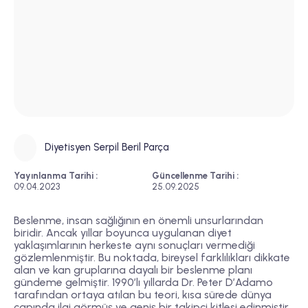
Diyetisyen Serpil Beril Parça
Yayınlanma Tarihi :
Güncellenme Tarihi :
09.04.2023
25.09.2025
Beslenme, insan sağlığının en önemli unsurlarından
biridir. Ancak yıllar boyunca uygulanan diyet
yaklaşımlarının herkeste aynı sonuçları vermediği
gözlemlenmiştir. Bu noktada, bireysel farklılıkları dikkate
alan ve kan gruplarına dayalı bir beslenme planı
gündeme gelmiştir. 1990’lı yıllarda Dr. Peter D’Adamo
tarafından ortaya atılan bu teori, kısa sürede dünya
çapında ilgi görmüş ve geniş bir takipçi kitlesi edinmiştir.