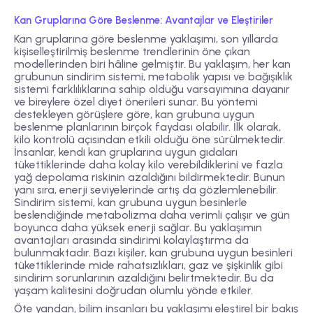
Kan Gruplarına Göre Beslenme: Avantajlar ve Eleştiriler
Kan gruplarına göre beslenme yaklaşımı, son yıllarda
kişiselleştirilmiş beslenme trendlerinin öne çıkan
modellerinden biri hâline gelmiştir. Bu yaklaşım, her kan
grubunun sindirim sistemi, metabolik yapısı ve bağışıklık
sistemi farklılıklarına sahip olduğu varsayımına dayanır
ve bireylere özel diyet önerileri sunar. Bu yöntemi
destekleyen görüşlere göre, kan grubuna uygun
beslenme planlarının birçok faydası olabilir. İlk olarak,
kilo kontrolü açısından etkili olduğu öne sürülmektedir.
İnsanlar, kendi kan gruplarına uygun gıdaları
tükettiklerinde daha kolay kilo verebildiklerini ve fazla
yağ depolama riskinin azaldığını bildirmektedir. Bunun
yanı sıra, enerji seviyelerinde artış da gözlemlenebilir.
Sindirim sistemi, kan grubuna uygun besinlerle
beslendiğinde metabolizma daha verimli çalışır ve gün
boyunca daha yüksek enerji sağlar. Bu yaklaşımın
avantajları arasında sindirimi kolaylaştırma da
bulunmaktadır. Bazı kişiler, kan grubuna uygun besinleri
tükettiklerinde mide rahatsızlıkları, gaz ve şişkinlik gibi
sindirim sorunlarının azaldığını belirtmektedir. Bu da
yaşam kalitesini doğrudan olumlu yönde etkiler.
Öte yandan, bilim insanları bu yaklaşımı eleştirel bir bakış