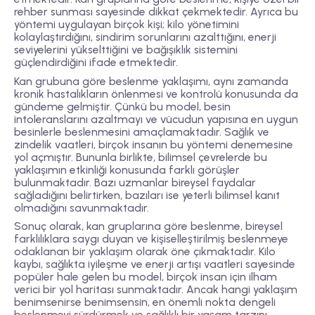
rehber sunması sayesinde dikkat çekmektedir. Ayrıca bu
yöntemi uygulayan birçok kişi; kilo yönetimini
kolaylaştırdığını, sindirim sorunlarını azalttığını, enerji
seviyelerini yükselttiğini ve bağışıklık sistemini
güçlendirdiğini ifade etmektedir.
Kan grubuna göre beslenme yaklaşımı, aynı zamanda
kronik hastalıkların önlenmesi ve kontrolü
konusunda da
gündeme gelmiştir. Çünkü bu model, besin
intoleranslarını azaltmayı ve vücudun yapısına en uygun
besinlerle beslenmesini amaçlamaktadır. Sağlık ve
zindelik vaatleri, birçok insanın bu yöntemi denemesine
yol açmıştır. Bununla birlikte, bilimsel çevrelerde bu
yaklaşımın etkinliği konusunda farklı görüşler
bulunmaktadır. Bazı uzmanlar bireysel faydalar
sağladığını belirtirken, bazıları ise yeterli bilimsel kanıt
olmadığını savunmaktadır.
Sonuç olarak,
kan gruplarına göre beslenme
, bireysel
farklılıklara saygı duyan ve kişiselleştirilmiş beslenmeye
odaklanan bir yaklaşım olarak öne çıkmaktadır. Kilo
kaybı, sağlıkta iyileşme ve enerji artışı vaatleri sayesinde
popüler hale gelen bu model, birçok insan için ilham
verici bir yol haritası sunmaktadır. Ancak hangi yaklaşım
benimsenirse benimsensin, en önemli nokta dengeli
beslenmeyi sürdürmek ve sağlıklı bir yaşam tarzını