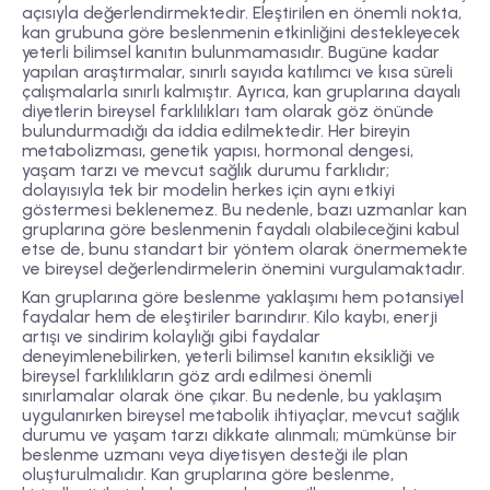
açısıyla değerlendirmektedir. Eleştirilen en önemli nokta,
kan grubuna göre beslenmenin etkinliğini destekleyecek
yeterli bilimsel kanıtın bulunmamasıdır. Bugüne kadar
yapılan araştırmalar, sınırlı sayıda katılımcı ve kısa süreli
çalışmalarla sınırlı kalmıştır. Ayrıca, kan gruplarına dayalı
diyetlerin bireysel farklılıkları tam olarak göz önünde
bulundurmadığı da iddia edilmektedir. Her bireyin
metabolizması, genetik yapısı, hormonal dengesi,
yaşam tarzı ve mevcut sağlık durumu farklıdır;
dolayısıyla tek bir modelin herkes için aynı etkiyi
göstermesi beklenemez. Bu nedenle, bazı uzmanlar kan
gruplarına göre beslenmenin faydalı olabileceğini kabul
etse de, bunu standart bir yöntem olarak önermemekte
ve bireysel değerlendirmelerin önemini vurgulamaktadır.
Kan gruplarına göre beslenme yaklaşımı hem potansiyel
faydalar hem de eleştiriler barındırır. Kilo kaybı, enerji
artışı ve sindirim kolaylığı gibi faydalar
deneyimlenebilirken, yeterli bilimsel kanıtın eksikliği ve
bireysel farklılıkların göz ardı edilmesi önemli
sınırlamalar olarak öne çıkar. Bu nedenle, bu yaklaşım
uygulanırken bireysel metabolik ihtiyaçlar, mevcut sağlık
durumu ve yaşam tarzı dikkate alınmalı; mümkünse bir
beslenme uzmanı veya diyetisyen desteği ile plan
oluşturulmalıdır. Kan gruplarına göre beslenme,