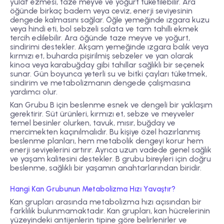
yulaf ezmesi, taze meyve ve yoğurt tüketilebilir. Ara
öğünde birkaç badem veya ceviz, enerji seviyesinin
dengede kalmasını sağlar. Öğle yemeğinde ızgara kuzu
veya hindi eti, bol sebzeli salata ve tam tahıllı ekmek
tercih edilebilir. Ara öğünde taze meyve ve yoğurt,
sindirimi destekler. Akşam yemeğinde ızgara balık veya
kırmızı et, buharda pişirilmiş sebzeler ve yan olarak
kinoa veya karabuğday gibi tahıllar sağlıklı bir seçenek
sunar. Gün boyunca yeterli su ve bitki çayları tüketmek,
sindirim ve metabolizmanın dengede çalışmasına
yardımcı olur.
Kan Grubu B için beslenme esnek ve dengeli bir yaklaşım
gerektirir. Süt ürünleri, kırmızı et, sebze ve meyveler
temel besinler olurken, tavuk, mısır, buğday ve
mercimekten kaçınılmalıdır. Bu kişiye özel hazırlanmış
beslenme planları, hem metabolik dengeyi korur hem
enerji seviyelerini artırır. Ayrıca uzun vadede genel sağlık
ve yaşam kalitesini destekler. B grubu bireyleri için doğru
beslenme, sağlıklı bir yaşamın anahtarlarından biridir.
Hangi Kan Grubunun Metabolizma Hızı Yavaştır?
Kan grupları arasında metabolizma hızı açısından bir
farklılık bulunmamaktadır. Kan grupları, kan hücrelerinin
yüzeyindeki antijenlerin tipine göre belirlenirler ve