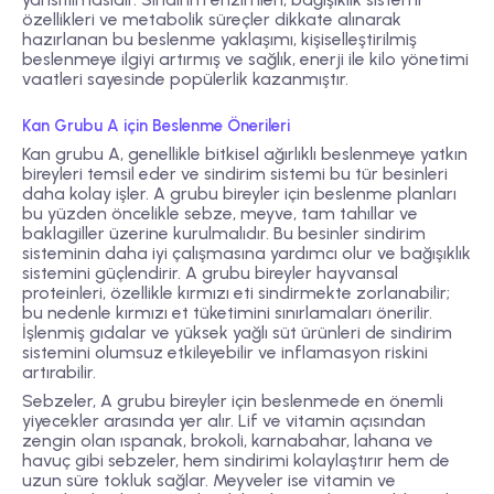
özellikleri ve metabolik süreçler dikkate alınarak
hazırlanan bu beslenme yaklaşımı, kişiselleştirilmiş
beslenmeye ilgiyi artırmış ve sağlık, enerji ile kilo yönetimi
vaatleri sayesinde popülerlik kazanmıştır.
Kan Grubu A için Beslenme Önerileri
Kan grubu A, genellikle bitkisel ağırlıklı beslenmeye yatkın
bireyleri temsil eder ve sindirim sistemi bu tür besinleri
daha kolay işler. A grubu bireyler için beslenme planları
bu yüzden öncelikle sebze, meyve, tam tahıllar ve
baklagiller üzerine kurulmalıdır. Bu besinler sindirim
sisteminin daha iyi çalışmasına yardımcı olur ve bağışıklık
sistemini güçlendirir. A grubu bireyler hayvansal
proteinleri, özellikle kırmızı eti sindirmekte zorlanabilir;
bu nedenle kırmızı et tüketimini sınırlamaları önerilir.
İşlenmiş gıdalar ve yüksek yağlı süt ürünleri de sindirim
sistemini olumsuz etkileyebilir ve inflamasyon riskini
artırabilir.
Sebzeler, A grubu bireyler için beslenmede en önemli
yiyecekler arasında yer alır. Lif ve vitamin açısından
zengin olan ıspanak, brokoli, karnabahar, lahana ve
havuç gibi sebzeler, hem sindirimi kolaylaştırır hem de
uzun süre tokluk sağlar. Meyveler ise vitamin ve