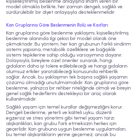
kişiselleştirilmiş beslenme anlayışına ilham veren bir
model olmakla birlikte, her zaman dengeli, sağlıklı ve
sürdürülebilir bir diyet anlayışıyla desteklenmelidir.
Kan Gruplarına Göre Beslenmenin Rolü ve Kısıtları
Kan gruplarına göre beslenme yaklaşımı, kişiselleştirilmiş
beslenme alanında ilgi çekici bir model olarak öne
çıkmaktadır. Bu yöntem, her kan grubunun farklı sindirim
sistemi yapısına, metabolik özelliklere ve bağışıklık
sistemi tepkilerine sahip olduğu varsayımına dayanır.
Dolayısıyla, bireylere özel öneriler sunarak, hangi
gıdaların daha iyi tolere edilebileceği ve hangi gıdaların
olumsuz etkiler yaratabileceği konusunda rehberlik
sağlar. Ancak, bu yaklaşımın tek başına sağlıklı yaşamın
çözümü olmadığı unutulmamalıdır. Kan gruplarına göre
beslenme, yalnızca bir rehber niteliğinde olmalı ve bireyin
genel sağlık hedeflerini destekleyici bir araç olarak
kullanılmalıdır.
Sağlıklı yaşam için temel kurallar değişmezliğini korur.
Dengeli beslenme, yeterli ve kaliteli uyku, düzenli
egzersiz ve stres yönetimi gibi temel yaşam tarzı
alışkanlıkları, kan grubu fark etmeksizin herkes için
geçerlidir. Kan grubuna uygun beslenme uygulamaları,
bu temel alışkanlıkların yerine geçemez; ancak bu