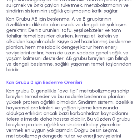
su içmek ve bitki çayları tüketmek, metabolizmanın ve
sindirim sisteminin sağlıklı çalışmasına katkı sağlar.
Kan Grubu AB için beslenme, A ve B gruplarının
özelliklerini dikkate alan esnek ve dengeli bir yaklaşım
gerektirir. Deniz ürünleri, tofu, yeşil sebzeler ve tam
tahıllar temel besinler olurken, kırmızı et, kafein ve
alkolden kaçınılmalıdır. Kişiye özel hazırlanmış beslenme
planları, hem metabolik dengeyi korur hem enerji
seviyelerini artırır, hem de uzun vadede genel sağlık ve
yaşam kalitesini destekler. AB grubu bireyleri için bilinçli
ve dengeli beslenme, sağlıklı yaşamın temel taşlarından
biridir.
Kan Grubu 0 için Beslenme Önerileri
Kan grubu 0, genellikle "avcı tipi" metabolizmaya sahip
bireyleri temsil eder ve bu nedenle beslenme planları
yüksek protein ağırlıklı olmalıdır. Sindirim sistemi, özellikle
hayvansal proteinleri ve yağları işleme konusunda
oldukça etkilidir; ancak bazı karbonhidrat kaynaklarını
tolere etmede daha hassas olabilir. Bu yüzden 0 grubu
bireylere protein ağırlıklı ve sindirimi kolay yiyecekler
vermek en uygun yaklaşımdır. Doğru besin seçimi,
metabolizmayı dengede tutar ve enerji seviyelerini