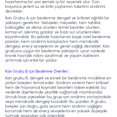
hazırlanmış bir yan yemek iyi bir seçenek olur. Gün
boyunca yeterli su ve bitki çaylarının tüketimi sindirimi
destekler.
Kan Grubu A için beslenme dengeli ve bitkisel ağırlıklı bir
yaklaşım gerektirir. Sebzeler, meyveler, tam tahıllar,
baklagiller ve deniz ürünleri temel besinler olurken,
kırmızı et, işlenmiş gıdalar ve bazı süt ürünlerinden
kaçınılmalıdır. Bu şekilde hazırlanan kişiye özel beslenme
planları, hem sindirimi kolaylaştırır hem metabolik
dengeyi, enerji seviyelerini ve genel sağlığı destekler. Kan
grubuna uygun bir beslenme yaklaşımı, uzun vadede
kronik hastalık riskini azaltmak ve yaşam kalitesini
artırmak için etkili bir yoldur.
Kan Grubu B için Beslenme Önerileri
Kan grubu B, dengeli ve esnek bir beslenme modeline en
yatkın bireyleri temsil eder. Sindirim sistemi hem bitkisel
hem de hayvansal kaynaklı besinleri tolere edebilir, bu
nedenle diyetlerinde çeşitlilik sağlamak mümkündür.
Ancak bazı yiyecekler bu grup için sindirimi zorlaştırabilir
veya metabolik dengeyi bozabilir. Bu yüzden, B grubu
bireyler için doğru gıda seçimi hem sindirim sağlığını
korumak hem de enerji seviyelerini en yüksek düzeyde
tutmak açısından çok önemlidir.