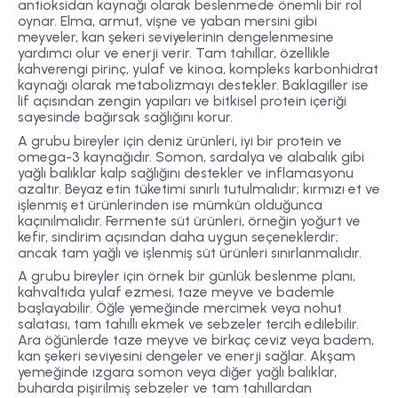
antioksidan kaynağı olarak beslenmede önemli bir rol
oynar. Elma, armut, vişne ve yaban mersini gibi
meyveler, kan şekeri seviyelerinin dengelenmesine
yardımcı olur ve enerji verir. Tam tahıllar, özellikle
kahverengi pirinç, yulaf ve kinoa, kompleks karbonhidrat
kaynağı olarak metabolizmayı destekler. Baklagiller ise
lif açısından zengin yapıları ve bitkisel protein içeriği
sayesinde bağırsak sağlığını korur.
A grubu bireyler için deniz ürünleri, iyi bir protein ve
omega-3 kaynağıdır. Somon, sardalya ve alabalık gibi
yağlı balıklar kalp sağlığını destekler ve inflamasyonu
azaltır. Beyaz etin tüketimi sınırlı tutulmalıdır; kırmızı et ve
işlenmiş et ürünlerinden ise mümkün olduğunca
kaçınılmalıdır. Fermente süt ürünleri, örneğin yoğurt ve
kefir, sindirim açısından daha uygun seçeneklerdir;
ancak tam yağlı ve işlenmiş süt ürünleri sınırlanmalıdır.
A grubu bireyler için örnek bir günlük beslenme planı,
kahvaltıda yulaf ezmesi, taze meyve ve bademle
başlayabilir. Öğle yemeğinde mercimek veya nohut
salatası, tam tahıllı ekmek ve sebzeler tercih edilebilir.
Ara öğünlerde taze meyve ve birkaç ceviz veya badem,
kan şekeri seviyesini dengeler ve enerji sağlar. Akşam
yemeğinde ızgara somon veya diğer yağlı balıklar,
buharda pişirilmiş sebzeler ve tam tahıllardan