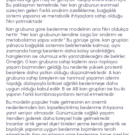
Bu yaklaşımın temelinde, her kan grubunun evrimsel
süreçten gelen farklı sindirim özelliklerine, bağışıklık
sistemi yapısına ve metabolik ihtiyaçlara sahip olduğu
fikri yatmaktadır.
Kan grubuna göre beslenme modelinin ana fikri oldukça
nettir:
“Her kan grubunun kendine özgü bir sindirim ve
metabolizma yapısı vardır.”
Bu görüşe göre, kan grupları
yalnızca bağışıklık sistemini belirlemekle kalmaz; aynı
zamanda hangi besinlerin daha kolay sindirildiğini,
hangilerinin ise olumsuz etki yaratabileceğini de belirler.
Örneğin, 0 kan grubuna sahip kişilerin avcı-toplayıcı
yaşam biçiminden geldiği, bu nedenle yüksek proteinli
besinlere daha yatkın olduğu düşünülmektedir. A kan
grubuna sahip bireylerin ise tarımsal yaşamın izlerini
taşıdığı, dolayısıyla bitkisel ağırlıklı beslenmeye daha
uygun olduğu kabul edilir. B ve AB kan grupları ise bu iki
yapının farklı kombinasyonlarını temsil etmektedir.
Bu modelin popüler hale gelmesinin en önemli
nedenlerinden biri,
kişiselleştirilmiş beslenme ihtiyacına
yanıt veriyor olmasıdır. Günümüzde sağlıklı yaşam
trendleri giderek daha bireysel hale gelmektedir.
İnsanlar artık genel diyet listeleri yerine kendi genetik ve
biyolojik yapısına uygun beslenme biçimlerini tercih
etmektedir. Kan gruplarına göre beslenme, kişiye özel bir