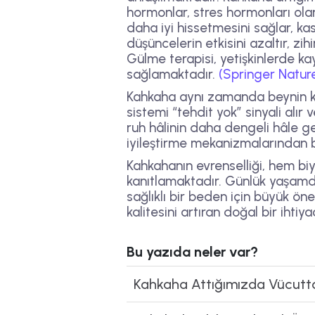
hormonlar, stres hormonları olan
daha iyi hissetmesini sağlar, kas
düşüncelerin etkisini azaltır, zi
Gülme terapisi, yetişkinlerde 
sağlamaktadır.
(Springer Natur
Kahkaha aynı zamanda beynin ke
sistemi “tehdit yok” sinyali alı
ruh hâlinin daha dengeli hâle g
iyileştirme mekanizmalarından bi
Kahkahanın evrenselliği, hem bi
kanıtlamaktadır. Günlük yaşamda
sağlıklı bir beden için büyük ön
kalitesini artıran doğal bir ih
Bu yazıda neler var?
Kahkaha Attığımızda Vücutta