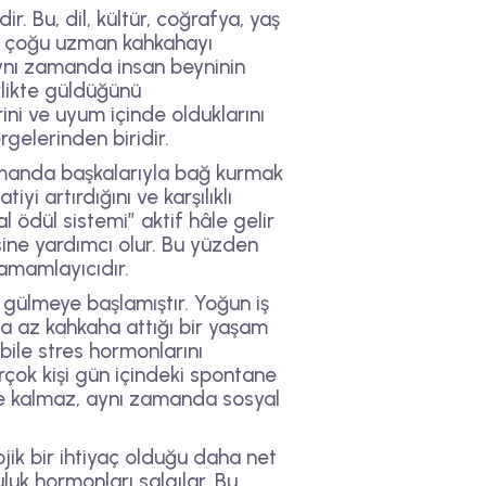
ir. Bu, dil, kültür, coğrafya, yaş
le çoğu uzman kahkahayı
aynı zamanda insan beyninin
irlikte güldüğünü
ni ve uyum içinde olduklarını
rgelerinden biridir.
zamanda başkalarıyla bağ kurmak
yi artırdığını ve karşılıklı
ödül sistemi” aktif hâle gelir
sine yardımcı olur. Bu yüzden
tamamlayıcıdır.
 gülmeye başlamıştır. Yoğun iş
aha az kahkaha attığı bir yaşam
bile stres hormonlarını
rçok kişi gün içindeki spontane
le kalmaz, aynı zamanda sosyal
jik bir ihtiyaç olduğu daha net
uk hormonları salgılar. Bu