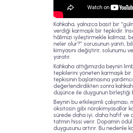
Kahkaha, yalnızca basit bir “gü
verdiği karmaşık bir tepkidir. İn
hâlimizi iyileştirmekle kalmaz, 
neler olur?” sorusunun yanıtı, b
kimyasını değiştirir, solunumu ve 
yaratır.
Kahkaha attığımızda beynin limb
tepkilerini yöneten karmaşık bir
tepkisinin başlamasına yardımcı 
değerlendirdikten sonra kahkahayı
düşünce ile duygunun birleştiği 
Beynin bu etkileşimli çalışması,
oksitosin gibi nörokimyasallar ka
sürede daha iyi, daha hafif ve d
tatmin hissi verir. Dopamin ödü
duygusunu artırır. Bu nedenle k