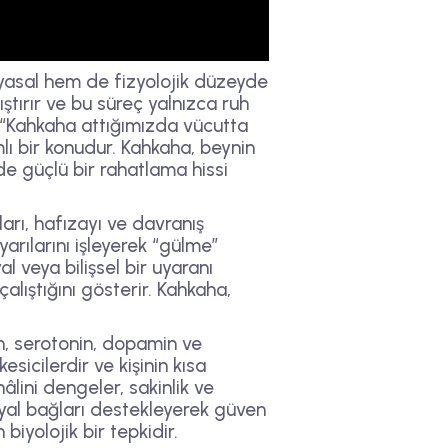
yasal hem de fizyolojik düzeyde
ştırır ve bu süreç yalnızca ruh
e “Kahkaha attığımızda vücutta
lı bir konudur. Kahkaha, beynin
rede güçlü bir rahatlama hissi
arı, hafızayı ve davranış
arılarını işleyerek “gülme”
 veya bilişsel bir uyaranı
alıştığını gösterir. Kahkaha,
in, serotonin, dopamin ve
sicilerdir ve kişinin kısa
lini dengeler, sakinlik ve
syal bağları destekleyerek güven
iyolojik bir tepkidir.