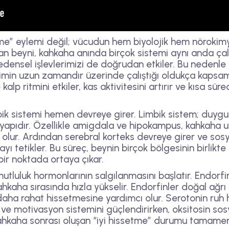
lme” eylemi değil; vücudun hem biyolojik hem nörokim
san beyni, kahkaha anında birçok sistemi aynı anda çalı
bedensel işlevlerimizi de doğrudan etkiler. Bu nedenl
ilimin uzun zamandır üzerinde çalıştığı oldukça kapsam
kalp ritmini etkiler, kas aktivitesini artırır ve kısa sü
ik sistemi hemen devreye girer. Limbik sistem; duygul
 yapıdır. Özellikle amigdala ve hipokampus, kahkaha uy
olur. Ardından serebral korteks devreye girer ve sosyal
 tetikler. Bu süreç, beynin birçok bölgesinin birlikte ç
bir noktada ortaya çıkar.
 mutluluk hormonlarının salgılanmasını başlatır. Endorf
hkaha sırasında hızla yükselir. Endorfinler doğal ağrı ke
aha rahat hissetmesine yardımcı olur. Serotonin ruh hâ
l ve motivasyon sistemini güçlendirirken, oksitosin so
ahkaha sonrası oluşan “iyi hissetme” durumu tamamen b