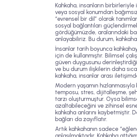
Kahkaha, insanların birbirleriyle 
veya sosyal konumdan bağımsız 
“evrensel bir dil” olarak tanım
sosyal bağlantıları güçlendirmek 
gördüğümüzde, aralarındaki bağı
anlayabiliriz. Bu durum, kahkahan
İnsanlar tarih boyunca kahkahay
için de kullanmıştır. Bilimsel çal
güven duygusunu derinleştirdiği
ve bu durum ilişkilerin daha sıc
kahkaha, insanlar arası iletişi
Modern yaşamın hızlanmasıyla bi
temposu, stres, dijitalleşme, şeh
tarzı oluşturmuştur. Oysa bilims
azaltabileceğini ve zihinsel esn
kahkaha anlarını kaybetmiştir. 
bağları da zayıflatır.
Artık kahkahanın sadece “eğlence
anlaşılmaktadır. Kahkaha attığı