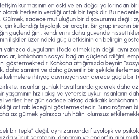
iletişim kurmasının en eski ve en doğal yollarından birid
olarak herkesin verdiği ortak bir tepkidir. Bu neden
lar. Gülmek, sadece mutluluğun bir dışavurumu değil; 
için kullandığı biyolojik bir araçtır. Bir grup insanın b
n güçlendiğini, kendilerini daha güvende hissettikleri
ın ilişkiler üzerindeki güçlü etkisinin en belirgin göste
ı yalnızca duygularını ifade etmek için değil, aynı 
ışmalar, kahkahanın sosyal bağları güçlendirdiğini, empati
ni göstermektedir. Kahkaha attığımızda beynin “sosyal 
ak, daha samimi ve daha güvenilir bir şekilde ilerleme
mde kelimelere ihtiyaç duymayan son derece güçlü bir 
rlikte, insanlar günlük hayatlarında giderek daha az
ir yaşamının hızlı akışı ve yetersiz uyku; insanların d
el veriler, her gün sadece birkaç dakikalık kahkahanın 
ekliği artırabileceğini göstermektedir. Buna rağmen bi
Daha az gülmek yalnızca ruh hâlini olumsuz etkilemek
li bir tepki” değil, aynı zamanda fizyolojik ve psikolo
mızda vücut serotonin, dopamin ve endorfin gibi mutlul