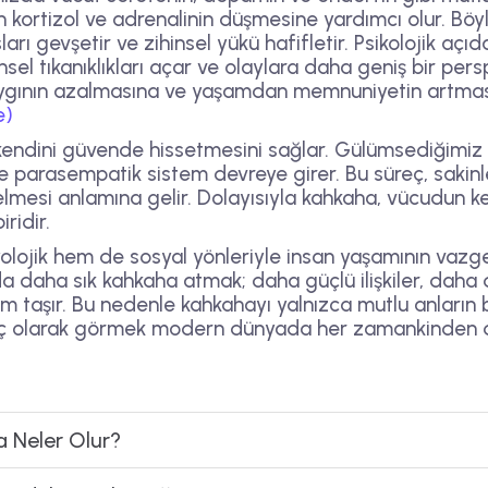
 kortizol ve adrenalinin düşmesine yardımcı olur. Böyl
ları gevşetir ve zihinsel yükü hafifletir. Psikolojik aç
hinsel tıkanıklıkları açar ve olaylara daha geniş bir p
kaygının azalmasına ve yaşamdan memnuniyetin artması
e)
ndini güvende hissetmesini sağlar. Gülümsediğimiz 
r ve parasempatik sistem devreye girer. Bu süreç, sak
elmesi anlamına gelir. Dolayısıyla kahkaha, vücudun
ridir.
yolojik hem de sosyal yönleriyle insan yaşamının vazg
 daha sık kahkaha atmak; daha güçlü ilişkiler, daha d
em taşır. Bu nedenle kahkahayı yalnızca mutlu anların 
tiyaç olarak görmek modern dünyada her zamankinden 
 Neler Olur?