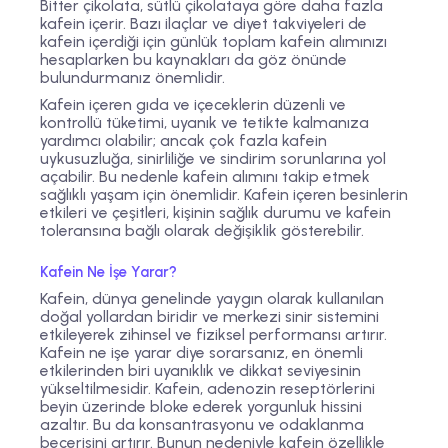
Bitter çikolata, sütlü çikolataya göre daha fazla
kafein içerir. Bazı ilaçlar ve diyet takviyeleri de
kafein içerdiği için günlük toplam kafein alımınızı
hesaplarken bu kaynakları da göz önünde
bulundurmanız önemlidir.
Kafein içeren gıda ve içeceklerin düzenli ve
kontrollü tüketimi, uyanık ve tetikte kalmanıza
yardımcı olabilir; ancak çok fazla kafein
uykusuzluğa, sinirliliğe ve sindirim sorunlarına yol
açabilir. Bu nedenle kafein alımını takip etmek
sağlıklı yaşam için önemlidir. Kafein içeren besinlerin
etkileri ve çeşitleri, kişinin sağlık durumu ve kafein
toleransına bağlı olarak değişiklik gösterebilir.
Kafein Ne İşe Yarar?
Kafein, dünya genelinde yaygın olarak kullanılan
doğal yollardan biridir ve merkezi sinir sistemini
etkileyerek zihinsel ve fiziksel performansı artırır.
Kafein ne işe yarar diye sorarsanız, en önemli
etkilerinden biri uyanıklık ve dikkat seviyesinin
yükseltilmesidir. Kafein, adenozin reseptörlerini
beyin üzerinde bloke ederek yorgunluk hissini
azaltır. Bu da konsantrasyonu ve odaklanma
becerisini artırır. Bunun nedeniyle kafein özellikle