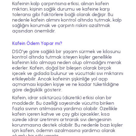
Kafeinin kalp çarpıntısına etkisi, alınan kafein
miktarı, kişinin sağlık durumu ve kafeine karşı
toleransı gibi faktörlere bağlı olarak değişir. Bu
nedenle kafein alımını kontrol altında tutmak, kalp
sağlığını korumak ve çarpıntı riskini azaltmak
açısından önemlidir.
Kafein Ödem Yapar mı?
DSÖ'ye göre sağlıklı bir yaşam sürmek ve kilosunu
kontrol altında tutmak isteyen kişiler genellikle
kafeinin kilo almaya neden olup olmadığını merak
ederler. Kafein, doğal bir bileşen olarak birçok
içecek ve gıdada bulunur ve vücuttaki sıvı miktarını
etkileyebilir. Ancak kafeinin şişkinliğe yol açıp
açmaması kişiden kişiye ve ne kadar tüketildiğine
göre değişiklik gösterir.
Kafein, idrar söktürücü (diüretik) etkisi olan bir
maddedir. Bu özelliği sayesinde vücutta biriken
fazla sıvının atılmasına yardımcı olabilir. Özellikle
kafein içeren kahve ve çay gibi içecekler, kısa
sürede idrar üretimini artırarak sıvı dengesinin
korunmasına destek olabilir. Bu nedenle bazı kişiler
için kafein, ödemin azalmasına yardımcı olarak
olumlu bir etki yaratır.