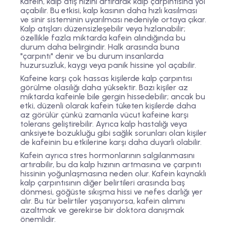
Kafein, kalp atış hızını artırarak kalp çarpıntısına yol
açabilir. Bu etkisi, kalp kasının daha hızlı kasılması
ve sinir sisteminin uyarılması nedeniyle ortaya çıkar.
Kalp atışları düzensizleşebilir veya hızlanabilir;
özellikle fazla miktarda kafein alındığında bu
durum daha belirgindir. Halk arasında buna
"çarpıntı" denir ve bu durum insanlarda
huzursuzluk, kaygı veya panik hissine yol açabilir.
Kafeine karşı çok hassas kişilerde kalp çarpıntısı
görülme olasılığı daha yüksektir. Bazı kişiler az
miktarda kafeinle bile gergin hissedebilir; ancak bu
etki, düzenli olarak kafein tüketen kişilerde daha
az görülür çünkü zamanla vücut kafeine karşı
tolerans geliştirebilir. Ayrıca kalp hastalığı veya
anksiyete bozukluğu gibi sağlık sorunları olan kişiler
de kafeinin bu etkilerine karşı daha duyarlı olabilir.
Kafein ayrıca stres hormonlarının salgılanmasını
artırabilir, bu da kalp hızının artmasına ve çarpıntı
hissinin yoğunlaşmasına neden olur. Kafein kaynaklı
kalp çarpıntısının diğer belirtileri arasında baş
dönmesi, göğüste sıkışma hissi ve nefes darlığı yer
alır. Bu tür belirtiler yaşanıyorsa, kafein alımını
azaltmak ve gerekirse bir doktora danışmak
önemlidir.