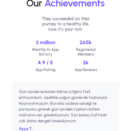
Our
Achievements
They succeeded on their
journey to a healthy life,
now it's your turn.
2 million
265k
Monthly In-App
Registered
Activity
Members
4.9 / 5
2k
App Rating
App Reviews
Gün içinde ne kadar kahve içtiğimi fark
Gü
etmiyordum, özellikle yoğun günlerde fazlasıyla
fa
kaçırıyormuşum. Burada sadece içeceği ve
ya
porsiyonu girerek gün içindeki toplam kafein
ku
miktarını net görebiliyorum. Son birkaç haftadır
ka
çok daha dengeli hissediyorum.
ne
Ayça T.
Bu