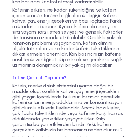
kan basıncını kontrol etmeyi zorlaştırabilir.
Kafeinin etkileri, ne kadar tüketildiğine ve kafein
içeren ürünün türüne bağlı olarak değişir. Kafein;
kahve, çay, enerji içecekleri ve bazı ilaçlarda farklı
miktarlarda bulunur. Ayrıca, kafein alımının yanı
sıra yaşam tarzı, stres seviyesi ve genetik faktörler
de tansiyon üzerinde etkili olabilir. Özellikle yüksek
tansiyon problemi yaşayanların, kafein alımını
ölçülü tutmaları ve ne kadar kafein tükettiklerine
dikkat etmeleri önemlidir. Kan basıncınızın kafeine
nasıl tepki verdiğini takip etmek ve gerekirse sağlık
uzmanına danışmak iyi bir yaklaşım olacaktır.
Kafein Çarpıntı Yapar mı?
Kafein, merkezi sinir sistemini uyaran doğal bir
madde olup, özellikle kahve, çay, enerji içecekleri
gibi yaygın içeceklerde bulunur. İnsanlar genellikle
kafeini artan enerji, odaklanma ve konsantrasyon
gibi olumlu etkilerle ilişkilendirir. Ancak bazı kişiler,
çok fazla tükettiklerinde veya kafeine karşı hassas
olduklarında yan etkiler yaşayabilirler. Kalp
çarpıntısı bu yan etkilerden biridir. Peki, kafein
gerçekten kalbinizin hızlanmasına neden olur mu?