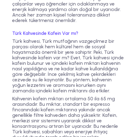
çalışanlar veya öğrenciler için odaklanmaya ve
enerjik kalmaya yardımcı olan doğal bir uyarıcıdır.
Ancak her zaman kişisel toleransınıza dikkat
ederek tüketmeniz önemlidir.
Türk Kahvesinde Kafein Var mı?
Türk kahvesi, Türk mutfağının vazgeçilmez bir
parçası olarak hem kültürel hem de sosyal
hayatımızda önemli bir yere sahiptir. Peki, Türk
kahvesinde kafein var mı? Evet, Türk kahvesi içinde
kafein bulunur ve içindeki kafein miktarı kahvenin
nasıl yapıldığına ve ne kadar kahve kullanıldığına
göre değişebilir. İnce çekilmiş kahve çekirdekleri
cezvede su ile kaynatılır. Bu yöntem, kahvenin
yoğun lezzetini ve aromasını korurken aynı
zamanda içindeki kafein miktarını da etkiler.
Kahvenin kafein miktarı ortalama 50 ila 65 mg
arasındadır. Bu miktar, standart bir espresso
fincanındaki kafein miktarına yakındır ancak
genellikle filtre kahveden daha yüksektir. Kafein,
merkezi sinir sistemini uyararak dikkat ve
konsantrasyonu artıran bir uyarıcıdır. Bu nedenle
Türk kahvesi, sabahları veya enerjiye ihtiyaç