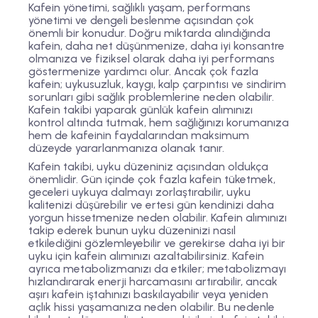
Kafein yönetimi, sağlıklı yaşam, performans
yönetimi ve dengeli beslenme açısından çok
önemli bir konudur. Doğru miktarda alındığında
kafein, daha net düşünmenize, daha iyi konsantre
olmanıza ve fiziksel olarak daha iyi performans
göstermenize yardımcı olur. Ancak çok fazla
kafein; uykusuzluk, kaygı, kalp çarpıntısı ve sindirim
sorunları gibi sağlık problemlerine neden olabilir.
Kafein takibi yaparak günlük kafein alımınızı
kontrol altında tutmak, hem sağlığınızı korumanıza
hem de kafeinin faydalarından maksimum
düzeyde yararlanmanıza olanak tanır.
Kafein takibi, uyku düzeniniz açısından oldukça
önemlidir. Gün içinde çok fazla kafein tüketmek,
geceleri uykuya dalmayı zorlaştırabilir, uyku
kalitenizi düşürebilir ve ertesi gün kendinizi daha
yorgun hissetmenize neden olabilir. Kafein alımınızı
takip ederek bunun uyku düzeninizi nasıl
etkilediğini gözlemleyebilir ve gerekirse daha iyi bir
uyku için kafein alımınızı azaltabilirsiniz. Kafein
ayrıca metabolizmanızı da etkiler; metabolizmayı
hızlandırarak enerji harcamasını artırabilir, ancak
aşırı kafein iştahınızı baskılayabilir veya yeniden
açlık hissi yaşamanıza neden olabilir. Bu nedenle