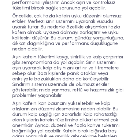
performansı iyileştirir. Ancak aşırı ve kontrolsüz
tüketimi birçok sağlık sorununa yol açabilir.
Öncelikle, çok fazla kafein uyku düzenini olumsuz
etkiler. Merkezi sinir sistemini uyararak vücudu
uyanık tutar. Bu nedenle özellikle akşamları fazla
kafein almak, uykuya dalmayı zorlaştırır ve uyku
kalitesini düşürür. Bu durum, gündüz yorgunluğuna,
dikkat dağınıklığına ve performans düşüklüğüne
neden olabilir.
Aşırı kafein tüketimi kaygı, sinirlilik ve kalp çarpıntısı
gibi semptomlara da yol açabilir. Sinir sistemini
aşırı uyararak kalp atış hızını artırır ve titremelere
sebep olur. Bazı kişilerde panik ataklar veya
anksiyete bozuklukları daha da kötüleşebilir.
Sindirim sistemi üzerinde de olumsuz etkiler
gösterebilir; mide yanması, reflü ve hazımsızlık gibi
problemler yaşanabilir.
Aşırı kafein, kan basıncını yükseltebilir ve kalp
atışlarınızın düzensizleşmesine neden olabilir. Bu
durum kalp sağlığı için zararlıdır. Kalp rahatsızlığı
olan kişilerin kafein tüketimine dikkat etmesi çok
önemlidir. Ayrıca, düzenli ve fazla kahve tüketimi
bağımlılığa yol açabilir. Kafein bırakıldığında baş
ağrısı, yorgunluk ve sinirlilik gibi çekilme belirtileri