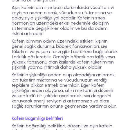
Aşırı kafein alımı ise bazı durumlarda vücutta sıvı
kaybına neden olarak, vücudun su tutmasına ve
dolayısıyla şişkinliğe yol açabilir. Kafeinin stres
hormonları üzerindeki etkisi nedeniyle dolaşım
sisteminde değişiklikler olabilir ve bu da ödem
riskini artırabilir.
Kafein alımının ödem üzerindeki etkileri, kişinin
genel sağlık durumu, böbrek fonksiyonları, sıvı
tüketimi ve yaşam tarzı gibi faktörlere bağlı olarak
farklılık gösterebilir. Örneğin böbrek hastalığı veya
yüksek tansiyonu olan kişilerde kafein tüketiminin
şişkinlik yapma ihtimali daha yüksek olabilir.
Kafeinin şişkinliğe neden olup olmadığını anlamak
için tüketim miktarına ve vücudunuzun verdiği
tepkilere dikkat etmek önemlidir. Eğer kafein
şişkinliğe neden oluyorsa, alım miktarınızı düzenli
ve kontrollü bir şekilde ayarlamak, sıvı dengesini
koruyarak enerji seviyenizi artırmanıza ve olası
sağlık sorunlarının önüne geçmenize yardımcı olur.
Kafein Bağımlılığı Belirtileri
Kafein bağımlılığı belirtileri, düzenli ve aşırı kafein