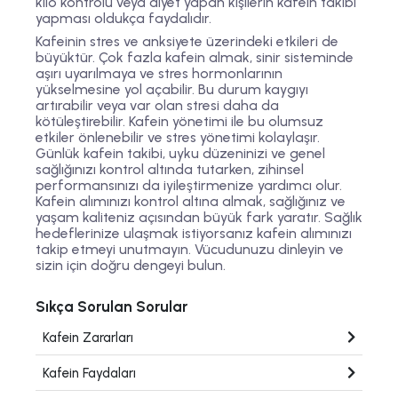
kilo kontrolü veya diyet yapan kişilerin kafein takibi
yapması oldukça faydalıdır.
Kafeinin stres ve anksiyete üzerindeki etkileri de
büyüktür. Çok fazla kafein almak, sinir sisteminde
aşırı uyarılmaya ve stres hormonlarının
yükselmesine yol açabilir. Bu durum kaygıyı
artırabilir veya var olan stresi daha da
kötüleştirebilir. Kafein yönetimi ile bu olumsuz
etkiler önlenebilir ve stres yönetimi kolaylaşır.
Günlük kafein takibi, uyku düzeninizi ve genel
sağlığınızı kontrol altında tutarken, zihinsel
performansınızı da iyileştirmenize yardımcı olur.
Kafein alımınızı kontrol altına almak, sağlığınız ve
yaşam kaliteniz açısından büyük fark yaratır. Sağlık
hedeflerinize ulaşmak istiyorsanız kafein alımınızı
takip etmeyi unutmayın. Vücudunuzu dinleyin ve
sizin için doğru dengeyi bulun.
Sıkça Sorulan Sorular
Kafein Zararları
Kafein Faydaları