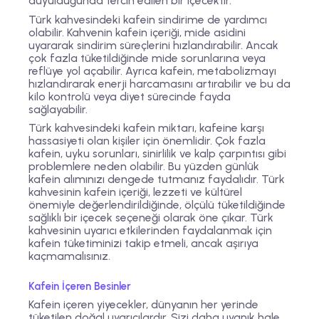
duyulduğunda tercih edilen bir içecektir.
Türk kahvesindeki kafein sindirime de yardımcı
olabilir. Kahvenin kafein içeriği, mide asidini
uyararak sindirim süreçlerini hızlandırabilir. Ancak
çok fazla tüketildiğinde mide sorunlarına veya
reflüye yol açabilir. Ayrıca kafein, metabolizmayı
hızlandırarak enerji harcamasını artırabilir ve bu da
kilo kontrolü veya diyet sürecinde fayda
sağlayabilir.
Türk kahvesindeki kafein miktarı, kafeine karşı
hassasiyeti olan kişiler için önemlidir. Çok fazla
kafein, uyku sorunları, sinirlilik ve kalp çarpıntısı gibi
problemlere neden olabilir. Bu yüzden günlük
kafein alımınızı dengede tutmanız faydalıdır. Türk
kahvesinin kafein içeriği, lezzeti ve kültürel
önemiyle değerlendirildiğinde, ölçülü tüketildiğinde
sağlıklı bir içecek seçeneği olarak öne çıkar. Türk
kahvesinin uyarıcı etkilerinden faydalanmak için
kafein tüketiminizi takip etmeli, ancak aşırıya
kaçmamalısınız.
Kafein İçeren Besinler
Kafein içeren yiyecekler, dünyanın her yerinde
tüketilen doğal uyarıcılardır. Sizi daha uyanık hale