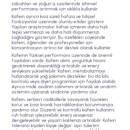
sabahları ve yoğun iş saatlerinde zihinsel
performansı artırmak için sıklıkla kullanılır.
Kafein ayrıca kısa süreli hafıza ve bilişsel
fonksiyonlar üzerinde olumlu etkiler gösterir.
Yapılan araştırmalar, kahve içmenin daha hızlı
tepki vermenizi ve daha hızlı düşünmenizi
sağladığını gösteriyor. Bu özellikleri sayesinde
kafein, öğrenciler ve profesyoneller için
konsantrasyon artırıcı bir destek olarak kullanılır.
Kafeinin fiziksel performans üzerinde de önemli
faydaları vardır. Kafein alımı, yorgunluk hissini
geciktirerek dayanıklılığı artırabilir ve enerji
seviyesini yükseltebilir. Kafein, metabolizmayı
hızlandırarak yağ yakımını destekler; bu da kilo
kontrolü veya diyet programları için faydalı olabilir.
Ayrıca mide asidinin salınımını artırarak ve sindirim
sistemini uyararak sindirime yardımcı olur.
Kafein, serbest radikallerle savaşarak hücreleri
korur ve bazı kronik hastalıklardan korunmanıza
yardımcı olur. Düzenli ve kontrollü kafein kullanımı
ruh halinizi iyileştirebilir, enerji seviyenizi
dengeleyebilir ve yaşam kalitenizi artırabilir. Kafein
toleransı kişiden kişiye değişir; aşırı tüketim