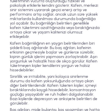
tüketiminin vücutta oluşturduğu fiziksel ve
psikolojik etkilerle kendini gösterir. Kafein, merkezi
sinir sistemini uyararak geçici enerji artışı ve
performans artışı sağlar, ancak uzun süre yüksek
miktarlarda kullanılması durumunda bağımlılığa
yol açabilir. Bu bağımlılığın belirtileri genellikle
kafein tüketimini azalttığınızda veya bıraktığınızda
ortaya çıkar ve yaşam kalitenizi olumsuz
etkileyebilir.
Kafein bağımlılığının en yaygın belirtilerinden biri
şiddetli baş ağrılarıdır. Bu baş ağrıları, kafeinin
etkisinin geçmesiyle başlar ve günlerce sürebilir,
kişinin günlük işlerini yapmasını zorlaştırabilir. Aşırı
yorgunluk ve halsizlik hissi de sıkça görülür. Kafein
tüketmeyen kişiler kendilerini yorgun ve halsiz
hissedebilirler.
Sinirlilik ve irritabilite, yani kolayca sinirlenme
durumu da kafein yoksunluğunda ortaya çıkan
diğer belirtilerdendir. Kafein tüketen kişiler, içmeyi
bıraktıklarında kaygılı hissedebilir, konsantrasyon
güçlüğü yaşayabilir ve ruh halleri dalgalanabilir.
Bazı kişilerde depresyon ve anksiyete belirtileri de
görülebilir.
Baş ağrıları, mide bulantısı, kas spazmları ve hatta