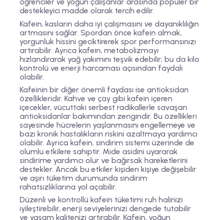
öğrenciler ve yoğun çalışanlar arasında popüler bir
destekleyici madde olarak tercih edilir.
Kafein, kasların daha iyi çalışmasını ve dayanıklılığın
artmasını sağlar. Spordan önce kafein almak,
yorgunluk hissini geciktirerek spor performansınızı
artırabilir. Ayrıca kafein, metabolizmayı
hızlandırarak yağ yakımını teşvik edebilir; bu da kilo
kontrolü ve enerji harcaması açısından faydalı
olabilir.
Kafeinin bir diğer önemli faydası ise antioksidan
özellikleridir. Kahve ve çay gibi kafein içeren
içecekler, vücuttaki serbest radikallerle savaşan
antioksidanlar bakımından zengindir. Bu özellikleri
sayesinde hücrelerin yaşlanmasını engellemeye ve
bazı kronik hastalıkların riskini azaltmaya yardımcı
olabilir. Ayrıca kafein, sindirim sistemi üzerinde de
olumlu etkilere sahiptir. Mide asidini uyararak
sindirime yardımcı olur ve bağırsak hareketlerini
destekler. Ancak bu etkiler kişiden kişiye değişebilir
ve aşırı tüketim durumunda sindirim
rahatsızlıklarına yol açabilir.
Düzenli ve kontrollü kafein tüketimi ruh halinizi
iyileştirebilir, enerji seviyelerinizi dengede tutabilir
ve yaşam kalitenizi artırabilir. Kafein, yoğun