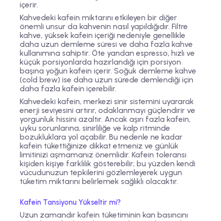
içerir.
Kahvedeki kafein miktarını etkileyen bir diğer
önemli unsur da kahvenin nasıl yapıldığıdır. Filtre
kahve, yüksek kafein içeriği nedeniyle genellikle
daha uzun demleme süresi ve daha fazla kahve
kullanımına sahiptir. Öte yandan espresso, hızlı ve
küçük porsiyonlarda hazırlandığı için porsiyon
başına yoğun kafein içerir. Soğuk demleme kahve
(cold brew) ise daha uzun sürede demlendiği için
daha fazla kafein içerebilir.
Kahvedeki kafein, merkezi sinir sistemini uyararak
enerji seviyesini artırır, odaklanmayı güçlendirir ve
yorgunluk hissini azaltır. Ancak aşırı fazla kafein,
uyku sorunlarına, sinirliliğe ve kalp ritminde
bozukluklara yol açabilir. Bu nedenle ne kadar
kafein tükettiğinize dikkat etmeniz ve günlük
limitinizi aşmamanız önemlidir. Kafein toleransı
kişiden kişiye farklılık gösterebilir; bu yüzden kendi
vücudunuzun tepkilerini gözlemleyerek uygun
tüketim miktarını belirlemek sağlıklı olacaktır.
Kafein Tansiyonu Yükseltir mi?
Uzun zamandır kafein tüketiminin kan basıncını