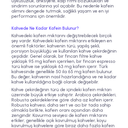
uykusuzluk, anksiyete, kalp ritmi bozuklukları ve
sindirim sorunlarına yol açabilir. Bu nedenle kafein
alımını dengede tutmak, sağlıklı yaşam ve en iyi
performans için önemlidir.
Kahvede Ne Kadar Kafein Bulunur?
Kahvedeki kafein miktarını değiştirebilecek birçok
şey vardır. Kahvedeki kafein miktarını etkileyen en
önemli faktörler; kahvenin türü, yapılış şekli,
porsiyon büyüklüğü ve kullanılan kahve çekirdeğinin
çeşididir. Genel olarak, bir fincan filtre kahve
yaklaşık 95 mg kafein içerirken, bir fincan espresso
türü kahve ise yaklaşık 63 mg kafein içerir. Türk
kahvesinde genellikle 50 ila 65 mg kafein bulunur.
Bu değer, kahvenin nasıl hazırlandığına ve ne kadar
kahve kullanıldığına bağlı olarak değişebilir.
Kahve çekirdeğinin türü de içindeki kafein miktarı
üzerinde büyük etkiye sahiptir. Arabica çekirdekleri,
Robusta çekirdeklerine göre daha az kafein içerir.
Robusta kahvesi, daha sert ve acı bir tada sahip
olmakla birlikte, kafein oranı açısından daha
zengindir. Kavurma seviyesi de kafein miktarını
etkiler; genellikle açık kavrulmuş kahveler, koyu
kavrulmuş kahvelere göre biraz daha fazla kafein