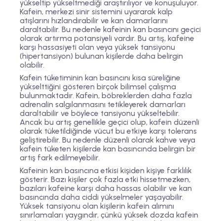
yükseltip yükseltmediği araştırılıyor ve konuşuluyor.
Kafein, merkezi sinir sistemini uyararak kalp
atışlarını hızlandırabilir ve kan damarlarını
daraltabilir. Bu nedenle kafeinin kan basıncını geçici
olarak artırma potansiyeli vardır. Bu artış, kafeine
karşı hassasiyeti olan veya yüksek tansiyonu
(hipertansiyon) bulunan kişilerde daha belirgin
olabilir.
Kafein tüketiminin kan basıncını kısa süreliğine
yükselttiğini gösteren birçok bilimsel çalışma
bulunmaktadır. Kafein, böbreklerden daha fazla
adrenalin salgılanmasını tetikleyerek damarları
daraltabilir ve böylece tansiyonu yükseltebilir.
Ancak bu artış genellikle geçici olup, kafein düzenli
olarak tüketildiğinde vücut bu etkiye karşı tolerans
geliştirebilir. Bu nedenle düzenli olarak kahve veya
kafein tüketen kişilerde kan basıncında belirgin bir
artış fark edilmeyebilir.
Kafeinin kan basıncına etkisi kişiden kişiye farklılık
gösterir. Bazı kişiler çok fazla etki hissetmezken,
bazıları kafeine karşı daha hassas olabilir ve kan
basıncında daha ciddi yükselmeler yaşayabilir.
Yüksek tansiyonu olan kişilerin kafein alımını
sınırlamaları yaygındır, çünkü yüksek dozda kafein