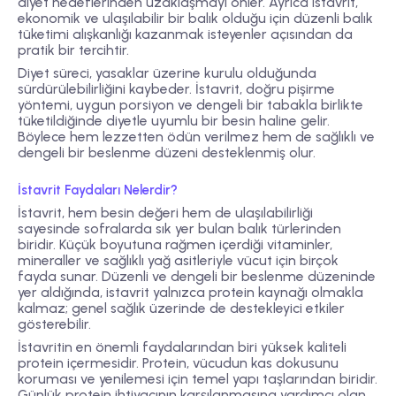
diyet hedeflerinden uzaklaşmayı önler. Ayrıca istavrit,
ekonomik ve ulaşılabilir bir balık olduğu için düzenli balık
tüketimi alışkanlığı kazanmak isteyenler açısından da
pratik bir tercihtir.
Diyet süreci, yasaklar üzerine kurulu olduğunda
sürdürülebilirliğini kaybeder. İstavrit, doğru pişirme
yöntemi, uygun porsiyon ve dengeli bir tabakla birlikte
tüketildiğinde diyetle uyumlu bir besin haline gelir.
Böylece hem lezzetten ödün verilmez hem de sağlıklı ve
dengeli bir beslenme düzeni desteklenmiş olur.
İstavrit Faydaları Nelerdir?
İstavrit, hem besin değeri hem de ulaşılabilirliği
sayesinde sofralarda sık yer bulan balık türlerinden
biridir. Küçük boyutuna rağmen içerdiği vitaminler,
mineraller ve sağlıklı yağ asitleriyle vücut için birçok
fayda sunar. Düzenli ve dengeli bir beslenme düzeninde
yer aldığında, istavrit yalnızca protein kaynağı olmakla
kalmaz; genel sağlık üzerinde de destekleyici etkiler
gösterebilir.
İstavritin en önemli faydalarından biri yüksek kaliteli
protein içermesidir. Protein, vücudun kas dokusunu
koruması ve yenilemesi için temel yapı taşlarından biridir.
Günlük protein ihtiyacının karşılanmasına yardımcı olan