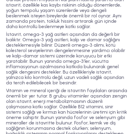
istavrit, özellikle kas kaybı riskinin olduğu dönemlerde,
yoğun tempolu yaşam sürenlerde veya dengeli
beslenmek isteyen bireylerde önemli bir rol oynar. Aynı
zamanda protein, tokluk hissini artırarak gün içinde
daha kontrollü beslenmeye katkı sağlar.
İstavrit, omega-3 yağ asitleri açısından da değerli bir
balıktır. Omega-3 yağ asitleri, kalp ve damar sağlığını
desteklemesiyle bilinir. Düzenli omega-3 alımı, kötü
kolesterol seviyelerinin dengelenmesine yardımcı olabilir
ve kalp-damar sistemi üzerinde koruyucu bir etki
yaratabilir. Bunun yanında omega-3’ler, vücutta
inflamasyonun azalmasına katkıda bulunarak genel
sağlık dengesini destekler. Bu özellikleriyle istavrit,
yalnızca kilo kontrolü değil, uzun vadeli sağlık açısından
da tercih edilebilecek bir besindir.
Vitamin ve mineral içeriği de istavritin faydaları arasında
önemli bir yer tutar. B grubu vitaminler açısından zengin
olan istavrit, enerji metabolizmasının düzenli
çalışmasına katkı sağlar. Özellikle B12 vitamini, sinir
sistemi sağlığı ve kırmızı kan hücrelerinin üretimi için kritik
öneme sahiptir. Bunun yanında fosfor ve selenyum gibi
mineraller de istavritte bulunur. Fosfor, kemik ve diş
sağlığının korunmasına destek olurken; selenyum,
bağışıklık sisteminin normal fonksiyonlarını destekleyen