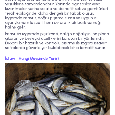
yeşilliklerle tamamlanabilir. Yanında ağır soslar veya
kızartmalar yerine salata ya da hafif sebze garnitürleri
tercih edildiğinde, daha dengeli bir tabak oluşur.
Izgarada istavrit, doğru pişirme süresi ve uygun ısı
ayarıyla hem lezzetli hem de pratik bir balık yemeği
haline gelir.
İstavritin ızgarada pişirilmesi, balığın doğallığını ön plana
çıkaran ve besleyici özelliklerini koruyan bir yöntemdir.
Dikkatli bir hazırlık ve kontrollü pişirme ile ızgara istavrit,
sofralarda güvenle yer bulabilecek bir alternatif sunar.
İstavrit Hangi Mevsimde Yenir?