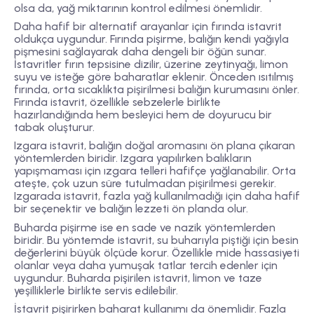
olsa da, yağ miktarının kontrol edilmesi önemlidir.
Daha hafif bir alternatif arayanlar için fırında istavrit
oldukça uygundur. Fırında pişirme, balığın kendi yağıyla
pişmesini sağlayarak daha dengeli bir öğün sunar.
İstavritler fırın tepsisine dizilir, üzerine zeytinyağı, limon
suyu ve isteğe göre baharatlar eklenir. Önceden ısıtılmış
fırında, orta sıcaklıkta pişirilmesi balığın kurumasını önler.
Fırında istavrit, özellikle sebzelerle birlikte
hazırlandığında hem besleyici hem de doyurucu bir
tabak oluşturur.
Izgara istavrit, balığın doğal aromasını ön plana çıkaran
yöntemlerden biridir. Izgara yapılırken balıkların
yapışmaması için ızgara telleri hafifçe yağlanabilir. Orta
ateşte, çok uzun süre tutulmadan pişirilmesi gerekir.
Izgarada istavrit, fazla yağ kullanılmadığı için daha hafif
bir seçenektir ve balığın lezzeti ön planda olur.
Buharda pişirme ise en sade ve nazik yöntemlerden
biridir. Bu yöntemde istavrit, su buharıyla piştiği için besin
değerlerini büyük ölçüde korur. Özellikle mide hassasiyeti
olanlar veya daha yumuşak tatlar tercih edenler için
uygundur. Buharda pişirilen istavrit, limon ve taze
yeşilliklerle birlikte servis edilebilir.
İstavrit pişirirken baharat kullanımı da önemlidir. Fazla