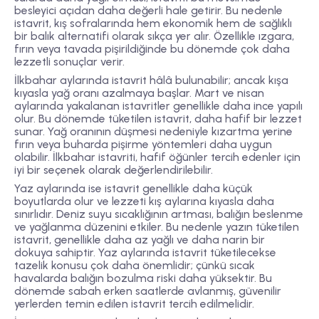
besleyici açıdan daha değerli hale getirir. Bu nedenle
istavrit, kış sofralarında hem ekonomik hem de sağlıklı
bir balık alternatifi olarak sıkça yer alır. Özellikle ızgara,
fırın veya tavada pişirildiğinde bu dönemde çok daha
lezzetli sonuçlar verir.
İlkbahar aylarında istavrit hâlâ bulunabilir; ancak kışa
kıyasla yağ oranı azalmaya başlar. Mart ve nisan
aylarında yakalanan istavritler genellikle daha ince yapılı
olur. Bu dönemde tüketilen istavrit, daha hafif bir lezzet
sunar. Yağ oranının düşmesi nedeniyle kızartma yerine
fırın veya buharda pişirme yöntemleri daha uygun
olabilir. İlkbahar istavriti, hafif öğünler tercih edenler için
iyi bir seçenek olarak değerlendirilebilir.
Yaz aylarında ise istavrit genellikle daha küçük
boyutlarda olur ve lezzeti kış aylarına kıyasla daha
sınırlıdır. Deniz suyu sıcaklığının artması, balığın beslenme
ve yağlanma düzenini etkiler. Bu nedenle yazın tüketilen
istavrit, genellikle daha az yağlı ve daha narin bir
dokuya sahiptir. Yaz aylarında istavrit tüketilecekse
tazelik konusu çok daha önemlidir; çünkü sıcak
havalarda balığın bozulma riski daha yüksektir. Bu
dönemde sabah erken saatlerde avlanmış, güvenilir
yerlerden temin edilen istavrit tercih edilmelidir.