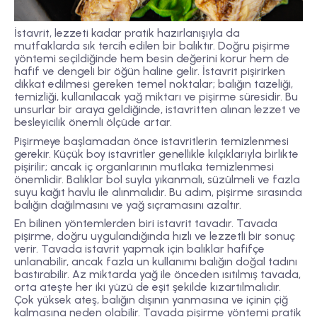
İstavrit, lezzeti kadar pratik hazırlanışıyla da
mutfaklarda sık tercih edilen bir balıktır. Doğru pişirme
yöntemi seçildiğinde hem besin değerini korur hem de
hafif ve dengeli bir öğün haline gelir. İstavrit pişirirken
dikkat edilmesi gereken temel noktalar; balığın tazeliği,
temizliği, kullanılacak yağ miktarı ve pişirme süresidir. Bu
unsurlar bir araya geldiğinde, istavritten alınan lezzet ve
besleyicilik önemli ölçüde artar.
Pişirmeye başlamadan önce istavritlerin temizlenmesi
gerekir. Küçük boy istavritler genellikle kılçıklarıyla birlikte
pişirilir; ancak iç organlarının mutlaka temizlenmesi
önemlidir. Balıklar bol suyla yıkanmalı, süzülmeli ve fazla
suyu kağıt havlu ile alınmalıdır. Bu adım, pişirme sırasında
balığın dağılmasını ve yağ sıçramasını azaltır.
En bilinen yöntemlerden biri istavrit tavadır. Tavada
pişirme, doğru uygulandığında hızlı ve lezzetli bir sonuç
verir. Tavada istavrit yapmak için balıklar hafifçe
unlanabilir, ancak fazla un kullanımı balığın doğal tadını
bastırabilir. Az miktarda yağ ile önceden ısıtılmış tavada,
orta ateşte her iki yüzü de eşit şekilde kızartılmalıdır.
Çok yüksek ateş, balığın dışının yanmasına ve içinin çiğ
kalmasına neden olabilir. Tavada pişirme yöntemi pratik