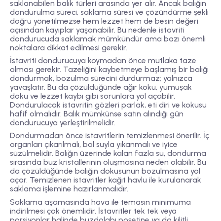
saklanabilen balık türleri arasında yer alır. Ancak balığın
dondurulma süreci, saklama süresi ve çözündürme şekli
doğru yönetilmezse hem lezzet hem de besin değeri
açısından kayıplar yaşanabilir. Bu nedenle istavriti
dondurucuda saklamak mümkündür ama bazı önemli
noktalara dikkat edilmesi gerekir.
İstavriti dondurucuya koymadan önce mutlaka
taze
olması gerekir. Tazeliğini kaybetmeye başlamış bir balığı
dondurmak, bozulma sürecini durdurmaz; yalnızca
yavaşlatır. Bu da çözüldüğünde ağır koku, yumuşak
doku ve lezzet kaybı gibi sorunlara yol açabilir.
Dondurulacak istavritin gözleri parlak, eti diri ve kokusu
hafif olmalıdır. Balık mümkünse satın alındığı gün
dondurucuya yerleştirilmelidir.
Dondurmadan önce istavritlerin
temizlenmesi
önerilir. İç
organları çıkarılmalı, bol suyla yıkanmalı ve iyice
süzülmelidir. Balığın üzerinde kalan fazla su, dondurma
sırasında buz kristallerinin oluşmasına neden olabilir. Bu
da çözüldüğünde balığın dokusunun bozulmasına yol
açar. Temizlenen istavritler kağıt havlu ile kurulanarak
saklama işlemine hazırlanmalıdır.
Saklama aşamasında hava ile temasın minimuma
indirilmesi çok önemlidir. İstavritler tek tek veya
porsiyonlar halinde buzdolabı poşetine ya da kilitli