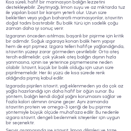
Kısa süreli, hafif bir marinasyon balığın lezzetini
destekleyebilir. Zeytinyağı, limon suyu ve az miktarda tuz
ile yapılan basit bir karışım yeterli olur. Uzun süre
bekletilen veya yoğun baharatlı marinasyonlar, istavritin
doğal tadını bastırabilir. Bu balık türü için sadelik çoğu
zaman daha iyi sonuç verir.
Izgaranın önceden ısıtılması, başarılı bir pişirme için kritik
bir adımdır. Soğuk ızgaraya konan balık hem yapışır
hem de eşit pişmez. Izgara telleri hafifçe yağlandığında,
istavritin yüzeyi zarar görmeden çevrilebilir. Orta ateş
tercih edilmelidir; çok yüksek ateş balığın dışının hızla
yanmasına, içinin ise yeterince pişmemesine neden
olabilir. İstavrit, küçük bir balık olduğu için uzun süre
pişirilmemelidir. Her iki yüzü de kısa sürede renk
aldığında pişmiş kabul edilir.
Izgarada pişirilen istavrit, yağ eklenmeden ya da çok az
yağla hazırlandığı için daha hafif bir öğün sunar. Bu
yöntem, balığın kendi doğal yağını korumasını sağlar ve
fazla kalori alımının önüne geçer. Aynı zamanda
istavritin protein ve omega-3 içeriği de bu pişirme
yöntemiyle büyük ölçüde muhafaza edilir. Bu nedenle
ızgara istavrit, dengeli beslenmek isteyenler için uygun
bir seçenektir.
Servis aşamasında ise istavrit, limon dilimleri ve taze