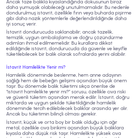
Ancak taze balıkla kıyaslandığında dokusunun biraz
daha yumuşak olabileceği unutulmamalıdır. Bu nedenle
dondurulmuş istavrit, özellikle fırın veya buharda pişirme
gibi daha nazik yöntemlerle değerlendirildiğinde daha
iyi sonuç verir.
İstavrit dondurucuda saklanabilir; ancak tazelik,
temizlik, uygun ambalajlama ve doğru çözündürme
adımları ihmal edilmemelidir. Bu kurallara dikkat
edildiğinde istavrit, dondurucuda da güvenle ve keyifle
tüketilebilecek bir balık olarak sofralarda yerini alabilir.
İstavrit Hamilelikte Yenir mi?
Hamilelik döneminde beslenme, hem anne adayının
sağlığı hem de bebeğin gelişimi açısından büyük önem
taşır. Bu dönemde balık tüketimi sıkça önerilse de
“istavrit hamilelikte yenir mi?” sorusu, özellikle cıva riski
ve güvenli tüketim açısından merak edilir. İstavrit, doğru
miktarda ve uygun şekilde tüketildiğinde hamilelik
döneminde tercih edilebilecek balıklar arasında yer alır.
Ancak bu tüketimin bilinçli olması gerekir.
İstavrit, küçük ve orta boy bir balık olduğu için ağır
metal, özellikle cıva birikimi açısından büyük balıklara
kıyasla daha düşük risk taşır. Hamilelikte yüksek cıva