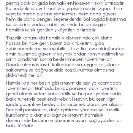
pişmiş balıklar, gıda kaynaklı enfeksiyon riskini artırabilir.
Bu nedenle istavrit mutlaka iyi pişirilmelidir. Izgara, fırın
veya buharda pişirme yöntemleri, hem daha güvenli
hem de daha dengeli seçeneklerdir. Bol yağda kızartma
ise sindirimi zorlaştırabilir ve mide bulantısı gibi
hamilelikte sık görülen şikâyetleri artırabilir.
Tazelik konusu da hamilelik döneminde çok daha
hassas bir hale gelir. Bayat balık tüketimi, gıda
zehirlenmelerine yol açabilir. İstavritin taze olduğundan
emin olunmalı; güvenilir kaynaklardan temin edilmeli ve
satın alındıktan sonra bekletilmeden tüketilmelidir.
Dondurulmuş istavrit kullanılacaksa, uygun koşullarda
saklanmış ve doğru şekilde çözdürülmüş olmasına
dikkat edilmelidir.
Hamilelikte her besin gibi istavrit de aşırıya kaçmadan
tüketilmelidir. Haftada birkaç porsiyon balık tüketimi
genel olarak yeterli kabul edilir ve bu porsiyonlar farklı
balık türleriyle çeşitlendirilebilir. İstavrit, bu çeşitliliğin
içinde güvenli ve besleyici bir seçenek olarak yer alabilir.
Dengeli porsiyonlar, doğru pişirme yöntemi ve tazelik
kurallarına dikkat edildiğinde istavrit, hamilelik
döneminde beslenme düzenine uyum sağlayabilen bir
balık türüdür.