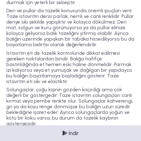
durmak için yeterli bir sebeptir.
Deri ve pullar
da tazelik konusunda önemli ipuçları verir.
Taze istavritin derisi parlak, nemli ve canlı renklidir. Pullar
deriye sıkı şekilde yapışıktır ve kolayca dökülmez. Deri
mat, solgun ve kuru görünüyorsa ya da pullar elinize
kolayca geliyorsa balık tazeliğini yitirmiş olabilir. Ayrıca
balığın üzerinde yapışkan bir tabaka hissediliyorsa bu da
bayatlama belirtisi olarak değerlendirilir.
İstavritin
eti
de tazelik kontrolünde dikkat edilmesi
gereken noktalardan biridir. Balığa hafifçe
bastırıldığında et hemen eski haline dönmelidir. Parmak
izi kalıyorsa veya et yumuşak ve dağılgan bir yapıdaysa
bu balığın bayatlamaya başladığını gösterir. Taze
istavritin eti sıkı ve elastiktir.
Solungaçlar
, çoğu kişinin gözden kaçırdığı ama çok
değerli bir göstergedir. Taze istavritin solungaçları canlı
kırmızı veya pembe renkte olur. Solungaçlar kahverengi,
gri ya da koyu renge dönmüşse bu balığın uzun süredir
beklediğine işaret eder. Ayrıca solungaçlarda yoğun ve
kötü bir koku varsa, bu durum da tazelik kaybının
göstergesidir.
Tezgâh koşulları da göz önünde bulundurulmalıdır.
İndir
İstavritin bol buz üzerinde, serin bir ortamda muhafaza