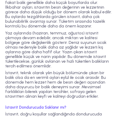
fakat balık genellikle daha küçük boyutlarda olur.
İlkbahar ayları, istavritin besin değerinin ve lezzetinin
görece daha düşük olduğu bir dönem olarak kabul edilir.
Bu aylarda tezgâhlarda görülen istavrit, daha çok
bulunabilirlik avantajı sunar. Tüketim sırasında tazelik
kontrolü bu dönemde daha da önem kazanır.
Yaz aylarında (haziran, temmuz, ağustos)
istavrit
çıkmaya devam edebilir, ancak miktarı ve kalitesi
bölgeye göre değişkenlik gösterir. Deniz suyunun sıcak
olması nedeniyle balık daha az yağlıdır ve lezzeti kış
aylarına göre daha hafif olur. Yazın çıkan istavrit
genellikle küçük ve narin yapılıdır. Bu dönemde istavrit
tüketilecekse, günlük avlanan ve hızlı tüketilen balıkların
tercih edilmesi önemlidir.
İstavrit, teknik olarak yılın büyük bölümünde çıkan bir
balık olsa da
en verimli ayları eylül ile ocak arasıdır
. Bu
dönemde hem lezzet hem de besin değeri açısından
daha doyurucu bir balık deneyimi sunar. Mevsimsel
farklılıkları bilerek yapılan tercihler, sofraya gelen
istavritten alınan keyfi ve kaliteyi doğrudan etkiler.
İstavrit Dondurucuda Saklanır mı?
İstavrit, doğru koşullar sağlandığında dondurucuda