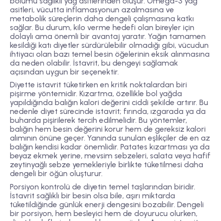
bölümü sağlıklı yağ asitlerinden oluşur. Omega-3 yağ
asitleri, vücutta inflamasyonun azalmasına ve
metabolik süreçlerin daha dengeli çalışmasına katkı
sağlar. Bu durum, kilo verme hedefi olan bireyler için
dolaylı ama önemli bir avantaj yaratır. Yağın tamamen
kesildiği katı diyetler sürdürülebilir olmadığı gibi, vücudun
ihtiyacı olan bazı temel besin öğelerinin eksik alınmasına
da neden olabilir. İstavrit, bu dengeyi sağlamak
açısından uygun bir seçenektir.
Diyette istavrit tüketirken en kritik noktalardan biri
pişirme yöntemidir. Kızartma, özellikle bol yağda
yapıldığında balığın kalori değerini ciddi şekilde artırır. Bu
nedenle diyet sürecinde istavrit; fırında, ızgarada ya da
buharda pişirilerek tercih edilmelidir. Bu yöntemler,
balığın hem besin değerini korur hem de gereksiz kalori
alımının önüne geçer. Yanında sunulan eşlikçiler de en az
balığın kendisi kadar önemlidir. Patates kızartması ya da
beyaz ekmek yerine, mevsim sebzeleri, salata veya hafif
zeytinyağlı sebze yemekleriyle birlikte tüketilmesi daha
dengeli bir öğün oluşturur.
Porsiyon kontrolü de diyetin temel taşlarından biridir.
İstavrit sağlıklı bir besin olsa bile, aşırı miktarda
tüketildiğinde günlük enerji dengesini bozabilir. Dengeli
bir porsiyon, hem besleyici hem de doyurucu olurken,