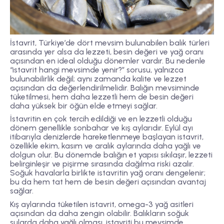
İstavrit, Türkiye’de dört mevsim bulunabilen balık türleri
arasında yer alsa da lezzeti, besin değeri ve yağ oranı
açısından en ideal olduğu dönemler vardır. Bu nedenle
“istavrit hangi mevsimde yenir?” sorusu, yalnızca
bulunabilirlik değil; aynı zamanda kalite ve lezzet
açısından da değerlendirilmelidir. Balığın mevsiminde
tüketilmesi, hem daha lezzetli hem de besin değeri
daha yüksek bir öğün elde etmeyi sağlar.
İstavritin en çok tercih edildiği ve en lezzetli olduğu
dönem genellikle
sonbahar ve kış aylarıdır
. Eylül ayı
itibarıyla denizlerde hareketlenmeye başlayan istavrit,
özellikle ekim, kasım ve aralık aylarında daha yağlı ve
dolgun olur. Bu dönemde balığın et yapısı sıkılaşır, lezzeti
belirginleşir ve pişirme sırasında dağılma riski azalır.
Soğuk havalarla birlikte istavritin yağ oranı dengelenir;
bu da hem tat hem de besin değeri açısından avantaj
sağlar.
Kış aylarında tüketilen istavrit, omega-3 yağ asitleri
açısından da daha zengin olabilir. Balıkların soğuk
sularda daha yağlı olması, istavriti bu mevsimde