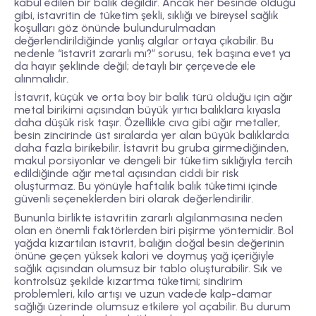
kabul edilen bir balık değildir. Ancak her besinde olduğu
gibi, istavritin de tüketim şekli, sıklığı ve bireysel sağlık
koşulları göz önünde bulundurulmadan
değerlendirildiğinde yanlış algılar ortaya çıkabilir. Bu
nedenle “istavrit zararlı mı?” sorusu, tek başına evet ya
da hayır şeklinde değil; detaylı bir çerçevede ele
alınmalıdır.
İstavrit, küçük ve orta boy bir balık türü olduğu için ağır
metal birikimi açısından büyük yırtıcı balıklara kıyasla
daha düşük risk taşır. Özellikle cıva gibi ağır metaller,
besin zincirinde üst sıralarda yer alan büyük balıklarda
daha fazla birikebilir. İstavrit bu gruba girmediğinden,
makul porsiyonlar ve dengeli bir tüketim sıklığıyla tercih
edildiğinde ağır metal açısından ciddi bir risk
oluşturmaz. Bu yönüyle haftalık balık tüketimi içinde
güvenli seçeneklerden biri olarak değerlendirilir.
Bununla birlikte istavritin zararlı algılanmasına neden
olan en önemli faktörlerden biri pişirme yöntemidir. Bol
yağda kızartılan istavrit, balığın doğal besin değerinin
önüne geçen yüksek kalori ve doymuş yağ içeriğiyle
sağlık açısından olumsuz bir tablo oluşturabilir. Sık ve
kontrolsüz şekilde kızartma tüketimi; sindirim
problemleri, kilo artışı ve uzun vadede kalp-damar
sağlığı üzerinde olumsuz etkilere yol açabilir. Bu durum