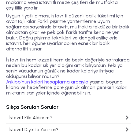
makarna veya istavritli meze çeşitleri de mutfakta
çeşitlilik yaratır.
Uygun fiyatlı olması, istavriti düzenli balık tüketimi için
avantajlı kılar. Farklı pişirme yöntemlerine uyum
sağlaması sayesinde istavrit, mutfakta tekdüze bir balık
olmaktan çıkar ve pek çok farklı tarifte kendine yer
bulur. Doğru pişirme teknikleri ve dengeli eşlikçilerle
istavrit, her öğüne uyarlanabilen esnek bir balık
alternatifi sunar.
İstavritin hem lezzeti hem de besin değeriyle sofralarda
neden bu kadar sık yer aldığını artık biliyorsun. Peki ya
senin vücudunun günlük ne kadar kaloriye ihtiyacı
olduğunu biliyor musun?
Askipo’nun kalori hesaplama aracıyla
yaşına, boyuna,
kilona ve hedeflerine göre günlük alman gereken kalori
miktarını saniyeler içinde öğrenebilirsin.
Sıkça Sorulan Sorular
İstavrit Kilo Aldırır mı?
İstavrit Diyette Yenir mi?