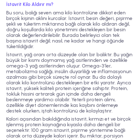
İstavrit Kilo Aldırır mı?
Bu soru, balığı seven ama kilo kontrolüne dikkat eden
birçok kişinin aklını kurcalar. İstavrit; besin değeri, pişirme
şekli ve tüketim miktarına bağlı olarak kilo aldıran değil,
doğru koşullarda kilo yönetimini destekleyen bir besin
olarak değerlendirilebilir. Burada belirleyici olan tek
başına istavrit değil; nasıl, ne kadar ve hangi öğünde
tüketildiğidir.
İstavrit, yağ oranı orta düzeyde olan bir balıktır. Bu yağın
büyük bir kısmı doymamış yağ asitlerinden ve özellikle
omega-3 yağ asitlerinden oluşur. Omega-3’ler,
metabolizma sağlığı, insülin duyarlılığı ve inflamasyonun
azalması gibi birçok süreçte rol oynar. Bu da dolaylı
olarak kilo kontrolünü destekleyen bir etki yaratır. Ayrıca
istavrit, yüksek kaliteli protein içeriğine sahiptir. Protein,
tokluk hissini artırarak gün içinde daha dengeli
beslenmeye yardımcı olabilir. Yeterli protein alımı,
özellikle diyet dönemlerinde kas kaybını önlemeye
destek olurken, iştah kontrolünü de kolaylaştırır.
Kalori açısından bakıldığında istavrit, kırmızı et ve birçok
işlenmiş protein kaynağına kıyasla daha dengeli bir
seçenektir. 100 gram istavrit, pişirme yöntemine bağlı
olarak orta düzeyde kalori içerir. Bu miktar, porsiyon