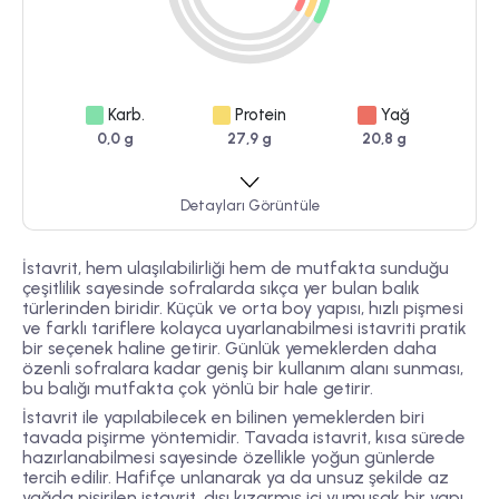
Karb.
Protein
Yağ
0,0 g
27,9 g
20,8 g
Detayları Görüntüle
İstavrit, hem ulaşılabilirliği hem de mutfakta sunduğu
çeşitlilik sayesinde sofralarda sıkça yer bulan balık
türlerinden biridir. Küçük ve orta boy yapısı, hızlı pişmesi
ve farklı tariflere kolayca uyarlanabilmesi istavriti pratik
bir seçenek haline getirir. Günlük yemeklerden daha
özenli sofralara kadar geniş bir kullanım alanı sunması,
bu balığı mutfakta çok yönlü bir hale getirir.
İstavrit ile yapılabilecek en bilinen yemeklerden biri
tavada pişirme yöntemidir. Tavada istavrit, kısa sürede
hazırlanabilmesi sayesinde özellikle yoğun günlerde
tercih edilir. Hafifçe unlanarak ya da unsuz şekilde az
yağda pişirilen istavrit, dışı kızarmış içi yumuşak bir yapı