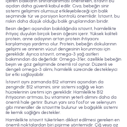
içeren balıkların sınırlandırılması önerilirken, istavrit bu
açıdan daha güvenli kabul edilir. Cıva, bebeğin sinir
sistemi gelişimini olumsuz etkileyebileceği için balık
seçiminde tür ve porsiyon kontrolü önemlidir. İstavrit, bu
riskin daha düşük olduğu balık gruplarından biridir.
Besin değeri açısından bakıldığında istavrit, hamilelikte
ihtiyaç duyulan birçok besin öğesini içerir. Yüksek kaliteli
protein, anne adayının artan protein ihtiyacını
karşılamaya yardımcı olur. Protein, bebeğin dokularının
gelişimi ve annenin vücut dengesinin korunması için
gereklidir. Ayrıca istavrit, omega-3 yağ asitleri
bakımından da değerlidir. Omega-3’ler, özellikle bebeğin
beyin ve göz gelişiminde önemli rol oynar. Düzenli ve
dengeli omega-3 alımı, hamilelik sürecinde destekleyici
bir etki sağlayabilir.
İstavrit aynı zamanda B12 vitamini açısından da
zengindir. B12 vitamini, sinir sistemi sağlığı ve kan
hücrelerinin üretimi için gereklidir. Hamilelikte B12
ihtiyacının artması, bu vitaminin yeterli alımını daha da
önemli hale getirir. Bunun yanı sıra fosfor ve selenyum
gibi mineraller de istavritte bulunur ve bağışıklık sistemi
ile kemik sağlığını destekler.
Hamilelikte istavrit tüketirken dikkat edilmesi gereken en
önemli noktalardan biri pişirme yöntemidir. Çiğ veya az