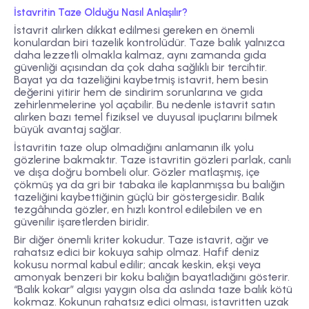
İstavritin Taze Olduğu Nasıl Anlaşılır?
İstavrit alırken dikkat edilmesi gereken en önemli
konulardan biri tazelik kontrolüdür. Taze balık yalnızca
daha lezzetli olmakla kalmaz, aynı zamanda gıda
güvenliği açısından da çok daha sağlıklı bir tercihtir.
Bayat ya da tazeliğini kaybetmiş istavrit, hem besin
değerini yitirir hem de sindirim sorunlarına ve gıda
zehirlenmelerine yol açabilir. Bu nedenle istavrit satın
alırken bazı temel fiziksel ve duyusal ipuçlarını bilmek
büyük avantaj sağlar.
İstavritin taze olup olmadığını anlamanın ilk yolu
gözlerine bakmaktır
. Taze istavritin gözleri parlak, canlı
ve dışa doğru bombeli olur. Gözler matlaşmış, içe
çökmüş ya da gri bir tabaka ile kaplanmışsa bu balığın
tazeliğini kaybettiğinin güçlü bir göstergesidir. Balık
tezgâhında gözler, en hızlı kontrol edilebilen ve en
güvenilir işaretlerden biridir.
Bir diğer önemli kriter
koku
dur. Taze istavrit, ağır ve
rahatsız edici bir kokuya sahip olmaz. Hafif deniz
kokusu normal kabul edilir; ancak keskin, ekşi veya
amonyak benzeri bir koku balığın bayatladığını gösterir.
“Balık kokar” algısı yaygın olsa da aslında taze balık kötü
kokmaz. Kokunun rahatsız edici olması, istavritten uzak