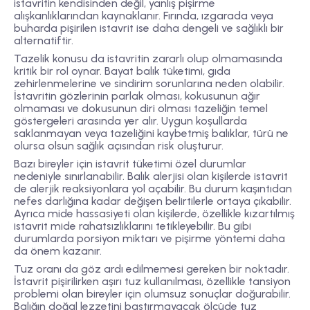
istavritin kendisinden değil, yanlış pişirme
alışkanlıklarından kaynaklanır. Fırında, ızgarada veya
buharda pişirilen istavrit ise daha dengeli ve sağlıklı bir
alternatiftir.
Tazelik konusu da istavritin zararlı olup olmamasında
kritik bir rol oynar. Bayat balık tüketimi, gıda
zehirlenmelerine ve sindirim sorunlarına neden olabilir.
İstavritin gözlerinin parlak olması, kokusunun ağır
olmaması ve dokusunun diri olması tazeliğin temel
göstergeleri arasında yer alır. Uygun koşullarda
saklanmayan veya tazeliğini kaybetmiş balıklar, türü ne
olursa olsun sağlık açısından risk oluşturur.
Bazı bireyler için istavrit tüketimi özel durumlar
nedeniyle sınırlanabilir. Balık alerjisi olan kişilerde istavrit
de alerjik reaksiyonlara yol açabilir. Bu durum kaşıntıdan
nefes darlığına kadar değişen belirtilerle ortaya çıkabilir.
Ayrıca mide hassasiyeti olan kişilerde, özellikle kızartılmış
istavrit mide rahatsızlıklarını tetikleyebilir. Bu gibi
durumlarda porsiyon miktarı ve pişirme yöntemi daha
da önem kazanır.
Tuz oranı da göz ardı edilmemesi gereken bir noktadır.
İstavrit pişirilirken aşırı tuz kullanılması, özellikle tansiyon
problemi olan bireyler için olumsuz sonuçlar doğurabilir.
Balığın doğal lezzetini bastırmayacak ölçüde tuz