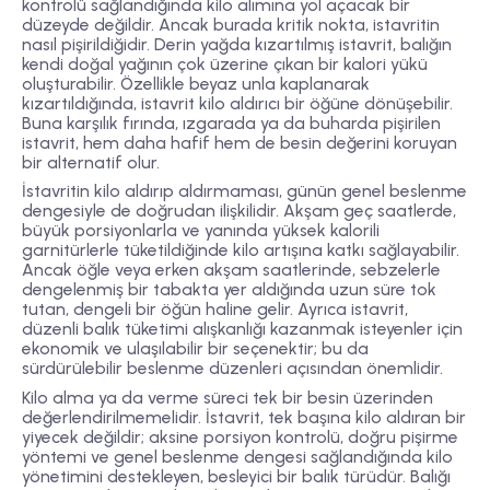
kontrolü sağlandığında kilo alımına yol açacak bir
düzeyde değildir. Ancak burada kritik nokta, istavritin
nasıl pişirildiğidir. Derin yağda kızartılmış istavrit, balığın
kendi doğal yağının çok üzerine çıkan bir kalori yükü
oluşturabilir. Özellikle beyaz unla kaplanarak
kızartıldığında, istavrit kilo aldırıcı bir öğüne dönüşebilir.
Buna karşılık fırında, ızgarada ya da buharda pişirilen
istavrit, hem daha hafif hem de besin değerini koruyan
bir alternatif olur.
İstavritin kilo aldırıp aldırmaması, günün genel beslenme
dengesiyle de doğrudan ilişkilidir. Akşam geç saatlerde,
büyük porsiyonlarla ve yanında yüksek kalorili
garnitürlerle tüketildiğinde kilo artışına katkı sağlayabilir.
Ancak öğle veya erken akşam saatlerinde, sebzelerle
dengelenmiş bir tabakta yer aldığında uzun süre tok
tutan, dengeli bir öğün haline gelir. Ayrıca istavrit,
düzenli balık tüketimi alışkanlığı kazanmak isteyenler için
ekonomik ve ulaşılabilir bir seçenektir; bu da
sürdürülebilir beslenme düzenleri açısından önemlidir.
Kilo alma ya da verme süreci tek bir besin üzerinden
değerlendirilmemelidir. İstavrit, tek başına kilo aldıran bir
yiyecek değildir; aksine porsiyon kontrolü, doğru pişirme
yöntemi ve genel beslenme dengesi sağlandığında kilo
yönetimini destekleyen, besleyici bir balık türüdür. Balığı