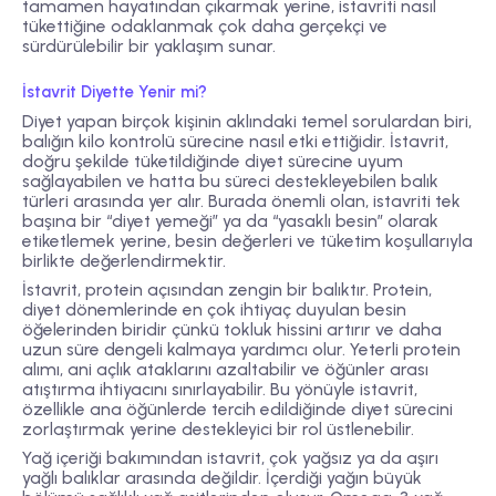
tamamen hayatından çıkarmak yerine, istavriti nasıl
tükettiğine odaklanmak çok daha gerçekçi ve
sürdürülebilir bir yaklaşım sunar.
İstavrit Diyette Yenir mi?
Diyet yapan birçok kişinin aklındaki temel sorulardan biri,
balığın kilo kontrolü sürecine nasıl etki ettiğidir. İstavrit,
doğru şekilde tüketildiğinde diyet sürecine uyum
sağlayabilen ve hatta bu süreci destekleyebilen balık
türleri arasında yer alır. Burada önemli olan, istavriti tek
başına bir “diyet yemeği” ya da “yasaklı besin” olarak
etiketlemek yerine, besin değerleri ve tüketim koşullarıyla
birlikte değerlendirmektir.
İstavrit, protein açısından zengin bir balıktır. Protein,
diyet dönemlerinde en çok ihtiyaç duyulan besin
öğelerinden biridir çünkü tokluk hissini artırır ve daha
uzun süre dengeli kalmaya yardımcı olur. Yeterli protein
alımı, ani açlık ataklarını azaltabilir ve öğünler arası
atıştırma ihtiyacını sınırlayabilir. Bu yönüyle istavrit,
özellikle ana öğünlerde tercih edildiğinde diyet sürecini
zorlaştırmak yerine destekleyici bir rol üstlenebilir.
Yağ içeriği bakımından istavrit, çok yağsız ya da aşırı
yağlı balıklar arasında değildir. İçerdiği yağın büyük