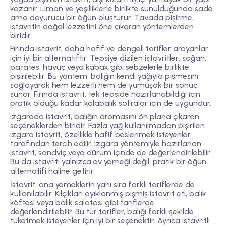
kazanır. Limon ve yeşilliklerle birlikte sunulduğunda sade
ama doyurucu bir öğün oluşturur. Tavada pişirme,
istavritin doğal lezzetini öne çıkaran yöntemlerden
biridir.
Fırında istavrit, daha hafif ve dengeli tarifler arayanlar
için iyi bir alternatiftir. Tepsiye dizilen istavritler; soğan,
patates, havuç veya kabak gibi sebzelerle birlikte
pişirilebilir. Bu yöntem, balığın kendi yağıyla pişmesini
sağlayarak hem lezzetli hem de yumuşak bir sonuç
sunar. Fırında istavrit, tek tepside hazırlanabildiği için
pratik olduğu kadar kalabalık sofralar için de uygundur.
Izgarada istavrit, balığın aromasını ön plana çıkaran
seçeneklerden biridir. Fazla yağ kullanılmadan pişirilen
ızgara istavrit, özellikle hafif beslenmek isteyenler
tarafından tercih edilir. Izgara yöntemiyle hazırlanan
istavrit, sandviç veya dürüm içinde de değerlendirilebilir.
Bu da istavriti yalnızca ev yemeği değil, pratik bir öğün
alternatifi haline getirir.
İstavrit, ana yemeklerin yanı sıra farklı tariflerde de
kullanılabilir. Kılçıkları ayıklanmış pişmiş istavrit eti, balık
köftesi veya balık salatası gibi tariflerde
değerlendirilebilir. Bu tür tarifler, balığı farklı şekilde
tüketmek isteyenler için iyi bir seçenektir. Ayrıca istavritli