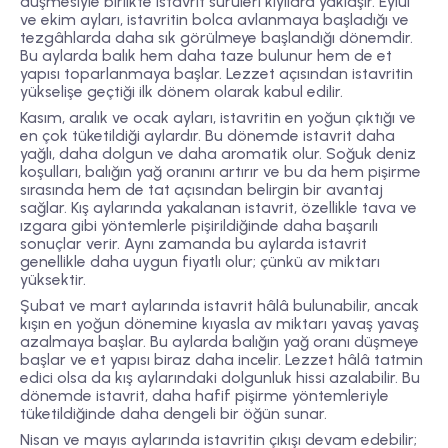
düşmesiyle birlikte istavrit sürüleri kıyılara yaklaşır. Eylül
ve ekim ayları, istavritin bolca avlanmaya başladığı ve
tezgâhlarda daha sık görülmeye başlandığı dönemdir.
Bu aylarda balık hem daha taze bulunur hem de et
yapısı toparlanmaya başlar. Lezzet açısından istavritin
yükselişe geçtiği ilk dönem olarak kabul edilir.
Kasım, aralık ve ocak ayları
, istavritin en yoğun çıktığı ve
en çok tüketildiği aylardır. Bu dönemde istavrit daha
yağlı, daha dolgun ve daha aromatik olur. Soğuk deniz
koşulları, balığın yağ oranını artırır ve bu da hem pişirme
sırasında hem de tat açısından belirgin bir avantaj
sağlar. Kış aylarında yakalanan istavrit, özellikle tava ve
ızgara gibi yöntemlerle pişirildiğinde daha başarılı
sonuçlar verir. Aynı zamanda bu aylarda istavrit
genellikle daha uygun fiyatlı olur; çünkü av miktarı
yüksektir.
Şubat ve mart aylarında
istavrit hâlâ bulunabilir, ancak
kışın en yoğun dönemine kıyasla av miktarı yavaş yavaş
azalmaya başlar. Bu aylarda balığın yağ oranı düşmeye
başlar ve et yapısı biraz daha incelir. Lezzet hâlâ tatmin
edici olsa da kış aylarındaki dolgunluk hissi azalabilir. Bu
dönemde istavrit, daha hafif pişirme yöntemleriyle
tüketildiğinde daha dengeli bir öğün sunar.
Nisan ve mayıs aylarında
istavritin çıkışı devam edebilir;