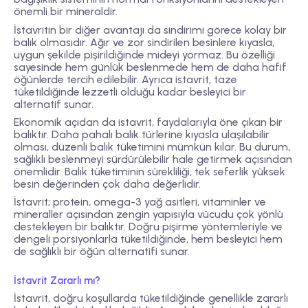
önemli bir mineraldir.
İstavritin bir diğer avantajı da sindirimi görece kolay bir
balık olmasıdır. Ağır ve zor sindirilen besinlere kıyasla,
uygun şekilde pişirildiğinde mideyi yormaz. Bu özelliği
sayesinde hem günlük beslenmede hem de daha hafif
öğünlerde tercih edilebilir. Ayrıca istavrit, taze
tüketildiğinde lezzetli olduğu kadar besleyici bir
alternatif sunar.
Ekonomik açıdan da istavrit, faydalarıyla öne çıkan bir
balıktır. Daha pahalı balık türlerine kıyasla ulaşılabilir
olması, düzenli balık tüketimini mümkün kılar. Bu durum,
sağlıklı beslenmeyi sürdürülebilir hale getirmek açısından
önemlidir. Balık tüketiminin sürekliliği, tek seferlik yüksek
besin değerinden çok daha değerlidir.
İstavrit; protein, omega-3 yağ asitleri, vitaminler ve
mineraller açısından zengin yapısıyla vücudu çok yönlü
destekleyen bir balıktır. Doğru pişirme yöntemleriyle ve
dengeli porsiyonlarla tüketildiğinde, hem besleyici hem
de sağlıklı bir öğün alternatifi sunar.
İstavrit Zararlı mı?
İstavrit, doğru koşullarda tüketildiğinde genellikle zararlı