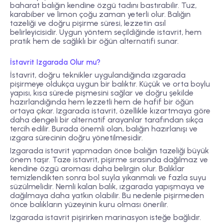
baharat balığın kendine özgü tadını bastırabilir. Tuz,
karabiber ve limon çoğu zaman yeterli olur. Balığın
tazeliği ve doğru pişirme süresi, lezzetin asıl
belirleyicisidir. Uygun yöntem seçildiğinde istavrit, hem
pratik hem de sağlıklı bir öğün alternatifi sunar.
İstavrit Izgarada Olur mu?
İstavrit, doğru teknikler uygulandığında ızgarada
pişirmeye oldukça uygun bir balıktır. Küçük ve orta boylu
yapısı, kısa sürede pişmesini sağlar ve doğru şekilde
hazırlandığında hem lezzetli hem de hafif bir öğün
ortaya çıkar. Izgarada istavrit, özellikle kızartmaya göre
daha dengeli bir alternatif arayanlar tarafından sıkça
tercih edilir. Burada önemli olan, balığın hazırlanışı ve
ızgara sürecinin doğru yönetilmesidir.
Izgarada istavrit yapmadan önce balığın tazeliği büyük
önem taşır. Taze istavrit, pişirme sırasında dağılmaz ve
kendine özgü aroması daha belirgin olur. Balıklar
temizlendikten sonra bol suyla yıkanmalı ve fazla suyu
süzülmelidir. Nemli kalan balık, ızgarada yapışmaya ve
dağılmaya daha yatkın olabilir. Bu nedenle pişirmeden
önce balıkların yüzeyinin kuru olması önerilir.
Izgarada istavrit pişirirken marinasyon isteğe bağlıdır.