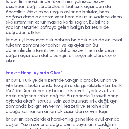
İstavritin mevsiminde tüketilmesi yalnızca lezzet
açısından değil, sürdürülebilir balıkçılık açısından da
önemlidir. Mevsimine uygun avlanan balıklar, hem
doğaya daha az zarar verir hem de uzun vadede deniz
ekosisteminin korunmasına katkı sağlar. Bu bilinçle
yapılan tercihler, sofraya gelen balığın kalitesini de
doğrudan etkiler.
İstavrit yıl boyunca bulunabilen bir balık olsa da en ideal
tüketim zamanı sonbahar ve kış aylarıdır. Bu
dönemlerde istavrit, hem daha lezzetli hem de besin
değeri açısından daha zengin bir seçenek olarak öne
çıkar.
İstavrit Hangi Aylarda Çıkar?
İstavrit, Türkiye denizlerinde yaygın olarak bulunan ve
yılın büyük bölümünde tezgâhlarda görülebilen bir balık
türüdür. Ancak her ay bulunan istavrit aynı lezzet ve
besin değerine sahip değildir. Bu nedenle “istavrit hangi
aylarda çıkar?” sorusu, yalnızca bulunabilirlik değil; aynı
zamanda balığın en verimli, lezzetli ve tercih edilir
olduğu zamanları anlamak açısından önem taşır.
İstavritin denizlerdeki hareketliliği genellikle
eylül ayında
başlar. Yazın sonuna doğru deniz suyunun sıcaklığının