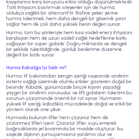
kayıplarına karşı koruyucu etkisi olduğu düşünülmektedir.
Tatlı ihtiyacını bastırmak isteyenler için de hurma
oldukça sağlıklı bir alternatiftir. Rafine şeker yerine
hurma tüketmek, hem daha dengeli bir glisemik yanıt
sağlar hem de çok daha yüksek besin değeri sunar.
Hurma, tüm bu yönleriyle hem kısa vadeli enerji ihtiyacını
karşılayan hem de uzun vadeli sağlık hedeflerine katkı
sağlayan bir süper gıdadır. Doğru miktarda ve dengeli
bir şekilde tüketildiğinde, günlük beslenme düzenine
değerli bir katkı sunar.
Hurma Kabızlığa İyi Gelir mi?
Hurma, lif bakımından zengin içeriği sayesinde sindirim
sistemi sağlığı üzerinde olumlu etkiler gösteren doğal bir
besindir. Kabızlık, günümüzde birçok kişinin yaşadığı
yaygın bir sindirim sorunudur ve lifli gıdaların tüketimi bu
sorunun çözümünde önemli bir rol oynar. Hurmanın
yüksek lif içeriği, kabızlıkla mücadelede doğal ve etkili bir
yöntem olarak öne çıkar.
Hurmada bulunan lifler hem çözünür hem de
çözünmez lifleri içerir. Çözünür lifler, suyu emerek
bağırsaklarda jel kıvamında bir madde oluşturur; bu
sayede dışkının yumuşamasına yardımcı olur ve