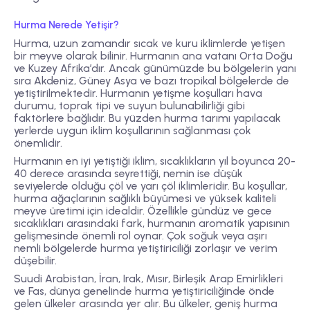
Hurma Nerede Yetişir?
Hurma, uzun zamandır sıcak ve kuru iklimlerde yetişen
bir meyve olarak bilinir. Hurmanın ana vatanı Orta Doğu
ve Kuzey Afrika’dır. Ancak günümüzde bu bölgelerin yanı
sıra Akdeniz, Güney Asya ve bazı tropikal bölgelerde de
yetiştirilmektedir. Hurmanın yetişme koşulları hava
durumu, toprak tipi ve suyun bulunabilirliği gibi
faktörlere bağlıdır. Bu yüzden hurma tarımı yapılacak
yerlerde uygun iklim koşullarının sağlanması çok
önemlidir.
Hurmanın en iyi yetiştiği iklim, sıcaklıkların yıl boyunca 20-
40 derece arasında seyrettiği, nemin ise düşük
seviyelerde olduğu çöl ve yarı çöl iklimleridir. Bu koşullar,
hurma ağaçlarının sağlıklı büyümesi ve yüksek kaliteli
meyve üretimi için idealdir. Özellikle gündüz ve gece
sıcaklıkları arasındaki fark, hurmanın aromatik yapısının
gelişmesinde önemli rol oynar. Çok soğuk veya aşırı
nemli bölgelerde hurma yetiştiriciliği zorlaşır ve verim
düşebilir.
Suudi Arabistan, İran, Irak, Mısır, Birleşik Arap Emirlikleri
ve Fas, dünya genelinde hurma yetiştiriciliğinde önde
gelen ülkeler arasında yer alır. Bu ülkeler, geniş hurma