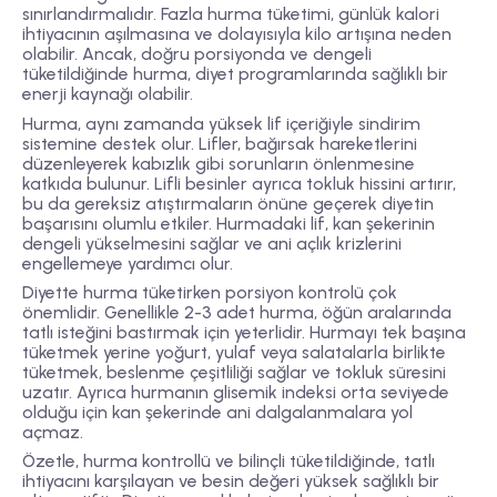
sınırlandırmalıdır. Fazla hurma tüketimi, günlük kalori
ihtiyacının aşılmasına ve dolayısıyla kilo artışına neden
olabilir. Ancak, doğru porsiyonda ve dengeli
tüketildiğinde hurma, diyet programlarında sağlıklı bir
enerji kaynağı olabilir.
Hurma, aynı zamanda yüksek lif içeriğiyle sindirim
sistemine destek olur. Lifler, bağırsak hareketlerini
düzenleyerek kabızlık gibi sorunların önlenmesine
katkıda bulunur. Lifli besinler ayrıca tokluk hissini artırır,
bu da gereksiz atıştırmaların önüne geçerek diyetin
başarısını olumlu etkiler. Hurmadaki lif, kan şekerinin
dengeli yükselmesini sağlar ve ani açlık krizlerini
engellemeye yardımcı olur.
Diyette hurma tüketirken porsiyon kontrolü çok
önemlidir. Genellikle 2-3 adet hurma, öğün aralarında
tatlı isteğini bastırmak için yeterlidir. Hurmayı tek başına
tüketmek yerine yoğurt, yulaf veya salatalarla birlikte
tüketmek, beslenme çeşitliliği sağlar ve tokluk süresini
uzatır. Ayrıca hurmanın glisemik indeksi orta seviyede
olduğu için kan şekerinde ani dalgalanmalara yol
açmaz.
Özetle, hurma kontrollü ve bilinçli tüketildiğinde, tatlı
ihtiyacını karşılayan ve besin değeri yüksek sağlıklı bir