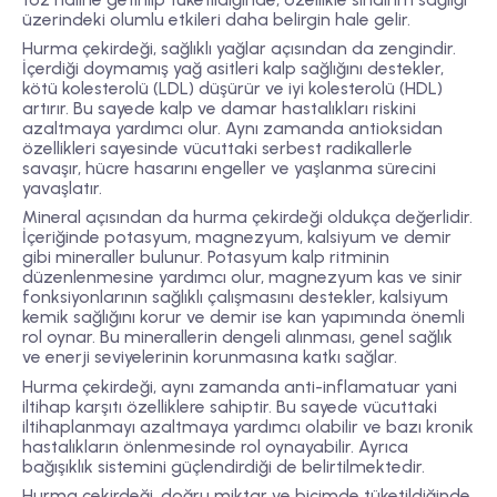
üzerindeki olumlu etkileri daha belirgin hale gelir.
Hurma çekirdeği, sağlıklı yağlar açısından da zengindir.
İçerdiği doymamış yağ asitleri kalp sağlığını destekler,
kötü kolesterolü (LDL) düşürür ve iyi kolesterolü (HDL)
artırır. Bu sayede kalp ve damar hastalıkları riskini
azaltmaya yardımcı olur. Aynı zamanda antioksidan
özellikleri sayesinde vücuttaki serbest radikallerle
savaşır, hücre hasarını engeller ve yaşlanma sürecini
yavaşlatır.
Mineral açısından da hurma çekirdeği oldukça değerlidir.
İçeriğinde potasyum, magnezyum, kalsiyum ve demir
gibi mineraller bulunur. Potasyum kalp ritminin
düzenlenmesine yardımcı olur, magnezyum kas ve sinir
fonksiyonlarının sağlıklı çalışmasını destekler, kalsiyum
kemik sağlığını korur ve demir ise kan yapımında önemli
rol oynar. Bu minerallerin dengeli alınması, genel sağlık
ve enerji seviyelerinin korunmasına katkı sağlar.
Hurma çekirdeği, aynı zamanda anti-inflamatuar yani
iltihap karşıtı özelliklere sahiptir. Bu sayede vücuttaki
iltihaplanmayı azaltmaya yardımcı olabilir ve bazı kronik
hastalıkların önlenmesinde rol oynayabilir. Ayrıca
bağışıklık sistemini güçlendirdiği de belirtilmektedir.
Hurma çekirdeği, doğru miktar ve biçimde tüketildiğinde