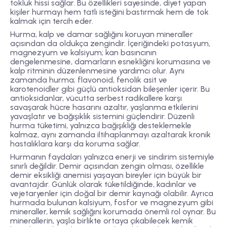
tokluk hissi sağlar. Bu özellikleri sayesinde, diyet yapan
kişiler hurmayı hem tatlı isteğini bastırmak hem de tok
kalmak için tercih eder.
Hurma, kalp ve damar sağlığını koruyan mineraller
açısından da oldukça zengindir. İçeriğindeki potasyum,
magnezyum ve kalsiyum; kan basıncının
dengelenmesine, damarların esnekliğini korumasına ve
kalp ritminin düzenlenmesine yardımcı olur. Aynı
zamanda hurma; flavonoid, fenolik asit ve
karotenoidler gibi güçlü antioksidan bileşenler içerir. Bu
antioksidanlar, vücutta serbest radikallere karşı
savaşarak hücre hasarını azaltır, yaşlanma etkilerini
yavaşlatır ve bağışıklık sistemini güçlendirir. Düzenli
hurma tüketimi, yalnızca bağışıklığı desteklemekle
kalmaz, aynı zamanda iltihaplanmayı azaltarak kronik
hastalıklara karşı da koruma sağlar.
Hurmanın faydaları yalnızca enerji ve sindirim sistemiyle
sınırlı değildir. Demir açısından zengin olması, özellikle
demir eksikliği anemisi yaşayan bireyler için büyük bir
avantajdır. Günlük olarak tüketildiğinde, kadınlar ve
vejetaryenler için doğal bir demir kaynağı olabilir. Ayrıca
hurmada bulunan kalsiyum, fosfor ve magnezyum gibi
mineraller, kemik sağlığını korumada önemli rol oynar. Bu
minerallerin, yaşla birlikte ortaya çıkabilecek kemik