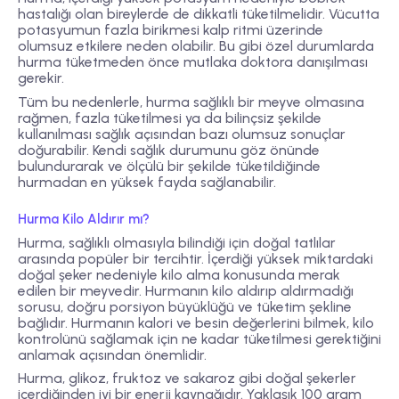
hastalığı olan bireylerde de dikkatli tüketilmelidir. Vücutta
potasyumun fazla birikmesi kalp ritmi üzerinde
olumsuz etkilere neden olabilir. Bu gibi özel durumlarda
hurma tüketmeden önce mutlaka doktora danışılması
gerekir.
Tüm bu nedenlerle, hurma sağlıklı bir meyve olmasına
rağmen, fazla tüketilmesi ya da bilinçsiz şekilde
kullanılması sağlık açısından bazı olumsuz sonuçlar
doğurabilir. Kendi sağlık durumunu göz önünde
bulundurarak ve ölçülü bir şekilde tüketildiğinde
hurmadan en yüksek fayda sağlanabilir.
Hurma Kilo Aldırır mı?
Hurma, sağlıklı olmasıyla bilindiği için doğal tatlılar
arasında popüler bir tercihtir. İçerdiği yüksek miktardaki
doğal şeker nedeniyle kilo alma konusunda merak
edilen bir meyvedir. Hurmanın kilo aldırıp aldırmadığı
sorusu, doğru porsiyon büyüklüğü ve tüketim şekline
bağlıdır. Hurmanın kalori ve besin değerlerini bilmek, kilo
kontrolünü sağlamak için ne kadar tüketilmesi gerektiğini
anlamak açısından önemlidir.
Hurma, glikoz, fruktoz ve sakaroz gibi doğal şekerler
içerdiğinden iyi bir enerji kaynağıdır. Yaklaşık 100 gram