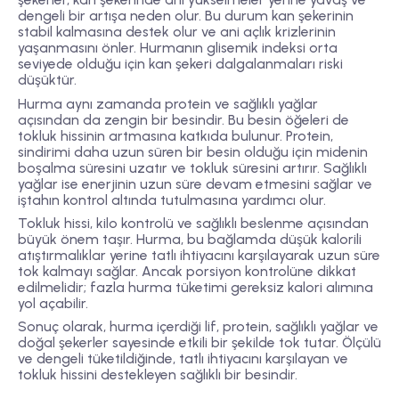
dengeli bir artışa neden olur. Bu durum kan şekerinin
stabil kalmasına destek olur ve ani açlık krizlerinin
yaşanmasını önler. Hurmanın glisemik indeksi orta
seviyede olduğu için kan şekeri dalgalanmaları riski
düşüktür.
Hurma aynı zamanda protein ve sağlıklı yağlar
açısından da zengin bir besindir. Bu besin öğeleri de
tokluk hissinin artmasına katkıda bulunur. Protein,
sindirimi daha uzun süren bir besin olduğu için midenin
boşalma süresini uzatır ve tokluk süresini artırır. Sağlıklı
yağlar ise enerjinin uzun süre devam etmesini sağlar ve
iştahın kontrol altında tutulmasına yardımcı olur.
Tokluk hissi, kilo kontrolü ve sağlıklı beslenme açısından
büyük önem taşır. Hurma, bu bağlamda düşük kalorili
atıştırmalıklar yerine tatlı ihtiyacını karşılayarak uzun süre
tok kalmayı sağlar. Ancak porsiyon kontrolüne dikkat
edilmelidir; fazla hurma tüketimi gereksiz kalori alımına
yol açabilir.
Sonuç olarak, hurma içerdiği lif, protein, sağlıklı yağlar ve
doğal şekerler sayesinde etkili bir şekilde tok tutar. Ölçülü
ve dengeli tüketildiğinde, tatlı ihtiyacını karşılayan ve
tokluk hissini destekleyen sağlıklı bir besindir.