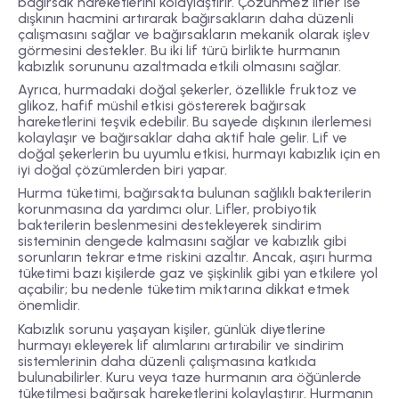
bağırsak hareketlerini kolaylaştırır. Çözünmez lifler ise
dışkının hacmini artırarak bağırsakların daha düzenli
çalışmasını sağlar ve bağırsakların mekanik olarak işlev
görmesini destekler. Bu iki lif türü birlikte hurmanın
kabızlık sorununu azaltmada etkili olmasını sağlar.
Ayrıca, hurmadaki doğal şekerler, özellikle fruktoz ve
glikoz, hafif müshil etkisi göstererek bağırsak
hareketlerini teşvik edebilir. Bu sayede dışkının ilerlemesi
kolaylaşır ve bağırsaklar daha aktif hale gelir. Lif ve
doğal şekerlerin bu uyumlu etkisi, hurmayı kabızlık için en
iyi doğal çözümlerden biri yapar.
Hurma tüketimi, bağırsakta bulunan sağlıklı bakterilerin
korunmasına da yardımcı olur. Lifler, probiyotik
bakterilerin beslenmesini destekleyerek sindirim
sisteminin dengede kalmasını sağlar ve kabızlık gibi
sorunların tekrar etme riskini azaltır. Ancak, aşırı hurma
tüketimi bazı kişilerde gaz ve şişkinlik gibi yan etkilere yol
açabilir; bu nedenle tüketim miktarına dikkat etmek
önemlidir.
Kabızlık sorunu yaşayan kişiler, günlük diyetlerine
hurmayı ekleyerek lif alımlarını artırabilir ve sindirim
sistemlerinin daha düzenli çalışmasına katkıda
bulunabilirler. Kuru veya taze hurmanın ara öğünlerde
tüketilmesi bağırsak hareketlerini kolaylaştırır. Hurmanın