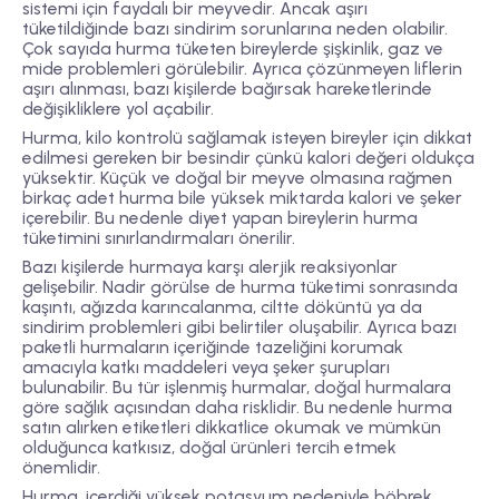
sistemi için faydalı bir meyvedir. Ancak aşırı
tüketildiğinde bazı sindirim sorunlarına neden olabilir.
Çok sayıda hurma tüketen bireylerde şişkinlik, gaz ve
mide problemleri görülebilir. Ayrıca çözünmeyen liflerin
aşırı alınması, bazı kişilerde bağırsak hareketlerinde
değişikliklere yol açabilir.
Hurma, kilo kontrolü sağlamak isteyen bireyler için dikkat
edilmesi gereken bir besindir çünkü kalori değeri oldukça
yüksektir. Küçük ve doğal bir meyve olmasına rağmen
birkaç adet hurma bile yüksek miktarda kalori ve şeker
içerebilir. Bu nedenle diyet yapan bireylerin hurma
tüketimini sınırlandırmaları önerilir.
Bazı kişilerde hurmaya karşı alerjik reaksiyonlar
gelişebilir. Nadir görülse de hurma tüketimi sonrasında
kaşıntı, ağızda karıncalanma, ciltte döküntü ya da
sindirim problemleri gibi belirtiler oluşabilir. Ayrıca bazı
paketli hurmaların içeriğinde tazeliğini korumak
amacıyla katkı maddeleri veya şeker şurupları
bulunabilir. Bu tür işlenmiş hurmalar, doğal hurmalara
göre sağlık açısından daha risklidir. Bu nedenle hurma
satın alırken etiketleri dikkatlice okumak ve mümkün
olduğunca katkısız, doğal ürünleri tercih etmek
önemlidir.
Hurma, içerdiği yüksek potasyum nedeniyle böbrek