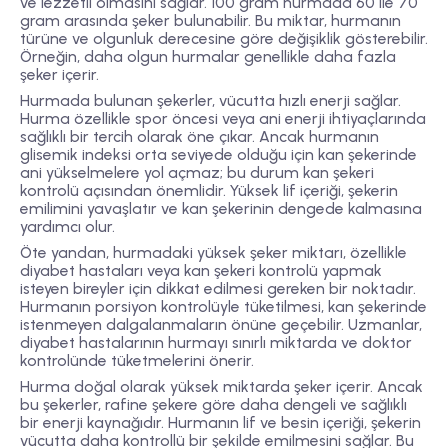
ve lezzetli olmasını sağlar. 100 gram hurmada 60 ile 70
gram arasında şeker bulunabilir. Bu miktar, hurmanın
türüne ve olgunluk derecesine göre değişiklik gösterebilir.
Örneğin, daha olgun hurmalar genellikle daha fazla
şeker içerir.
Hurmada bulunan şekerler, vücutta hızlı enerji sağlar.
Hurma özellikle spor öncesi veya ani enerji ihtiyaçlarında
sağlıklı bir tercih olarak öne çıkar. Ancak hurmanın
glisemik indeksi orta seviyede olduğu için kan şekerinde
ani yükselmelere yol açmaz; bu durum kan şekeri
kontrolü açısından önemlidir. Yüksek lif içeriği, şekerin
emilimini yavaşlatır ve kan şekerinin dengede kalmasına
yardımcı olur.
Öte yandan, hurmadaki yüksek şeker miktarı, özellikle
diyabet hastaları veya kan şekeri kontrolü yapmak
isteyen bireyler için dikkat edilmesi gereken bir noktadır.
Hurmanın porsiyon kontrolüyle tüketilmesi, kan şekerinde
istenmeyen dalgalanmaların önüne geçebilir. Uzmanlar,
diyabet hastalarının hurmayı sınırlı miktarda ve doktor
kontrolünde tüketmelerini önerir.
Hurma doğal olarak yüksek miktarda şeker içerir. Ancak
bu şekerler, rafine şekere göre daha dengeli ve sağlıklı
bir enerji kaynağıdır. Hurmanın lif ve besin içeriği, şekerin
vücutta daha kontrollü bir şekilde emilmesini sağlar. Bu