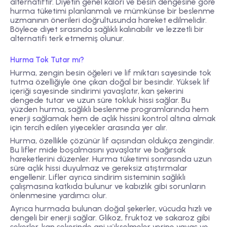
alternatiftir. Diyetin genel kalori ve besin dengesine göre
hurma tüketimi planlanmalı ve mümkünse bir beslenme
uzmanının önerileri doğrultusunda hareket edilmelidir.
Böylece diyet sırasında sağlıklı kalınabilir ve lezzetli bir
alternatifi terk etmemiş olunur.
Hurma Tok Tutar mı?
Hurma, zengin besin öğeleri ve lif miktarı sayesinde tok
tutma özelliğiyle öne çıkan doğal bir besindir. Yüksek lif
içeriği sayesinde sindirimi yavaşlatır, kan şekerini
dengede tutar ve uzun süre tokluk hissi sağlar. Bu
yüzden hurma, sağlıklı beslenme programlarında hem
enerji sağlamak hem de açlık hissini kontrol altına almak
için tercih edilen yiyecekler arasında yer alır.
Hurma, özellikle çözünür lif açısından oldukça zengindir.
Bu lifler mide boşalmasını yavaşlatır ve bağırsak
hareketlerini düzenler. Hurma tüketimi sonrasında uzun
süre açlık hissi duyulmaz ve gereksiz atıştırmalar
engellenir. Lifler ayrıca sindirim sisteminin sağlıklı
çalışmasına katkıda bulunur ve kabızlık gibi sorunların
önlenmesine yardımcı olur.
Ayrıca hurmada bulunan doğal şekerler, vücuda hızlı ve
dengeli bir enerji sağlar. Glikoz, fruktoz ve sakaroz gibi
şekerler, kan şekerinde ani yükselmeler yerine yavaş ve