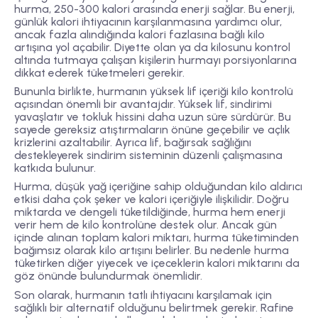
hurma, 250-300 kalori arasında enerji sağlar. Bu enerji,
günlük kalori ihtiyacının karşılanmasına yardımcı olur,
ancak fazla alındığında kalori fazlasına bağlı kilo
artışına yol açabilir. Diyette olan ya da kilosunu kontrol
altında tutmaya çalışan kişilerin hurmayı porsiyonlarına
dikkat ederek tüketmeleri gerekir.
Bununla birlikte, hurmanın yüksek lif içeriği kilo kontrolü
açısından önemli bir avantajdır. Yüksek lif, sindirimi
yavaşlatır ve tokluk hissini daha uzun süre sürdürür. Bu
sayede gereksiz atıştırmaların önüne geçebilir ve açlık
krizlerini azaltabilir. Ayrıca lif, bağırsak sağlığını
destekleyerek sindirim sisteminin düzenli çalışmasına
katkıda bulunur.
Hurma, düşük yağ içeriğine sahip olduğundan kilo aldırıcı
etkisi daha çok şeker ve kalori içeriğiyle ilişkilidir. Doğru
miktarda ve dengeli tüketildiğinde, hurma hem enerji
verir hem de kilo kontrolüne destek olur. Ancak gün
içinde alınan toplam kalori miktarı, hurma tüketiminden
bağımsız olarak kilo artışını belirler. Bu nedenle hurma
tüketirken diğer yiyecek ve içeceklerin kalori miktarını da
göz önünde bulundurmak önemlidir.
Son olarak, hurmanın tatlı ihtiyacını karşılamak için
sağlıklı bir alternatif olduğunu belirtmek gerekir. Rafine