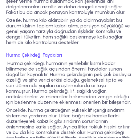
şeker yerine hurma kullanmak, kan şekerinde ani
dalgalanmaları azaltır ve daha dengeli enerji sağlar.
Fakat bu da ancak porsiyon kontrolüyle mümkün olur.
Özetle, hurma kilo aldırabilir ya da aldırmayabilir; bu
durum kişinin toplam kalori alımı, porsiyon büyüklüğü ve
genel yaşam tarzıyla doğrudan ilişkilidir. Kontrollü ve
dengeli tüketim, hem sağlıklı beslenmeye katkı sağlar
hem de kilo kontrolünü destekler.
Hurma Çekirdeği Faydaları
Hurma çekirdeği, hurmanın yenilebilir kısmı kadar
bilinmese de sağlık açısından önemli faydalar sunan
doğal bir kaynaktır. Hurma çekirdeğinin pek çok besleyici
özelliği ve şifa verici etkisi olduğu, geleneksel tıpta ve
son dönemde yapılan araştırmalarda ortaya
konmuştur. Hurma çekirdeği, lif, sağlıklı yağlar,
antioksidanlar ve mineraller bakımından zengin olduğu
için beslenme düzenine eklenmesi önerilen bir bileşendir.
Öncelikle, hurma çekirdeğinin yüksek lif içeriği sindirim
sistemine yardımcı olur. Lifler, bağırsak hareketlerini
düzenleyerek kabızlık gibi sindirim sorunlarının
önlenmesine katkı sağlar. Ayrıca lifler tokluk hissini artırır
ve bu da kilo kontrolüne destek olur. Hurma çekirdeği
toz haline getirilip tüketildiğinde, özellikle sindirim sağlığı