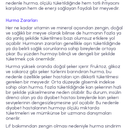
nedenle hurma, ölçülü tüketildiğinde hem tatlı ihtiyacını
karşılayan hem de enerji sağlayan faydalı bir meyvedir.
Hurma Zararları
Her ne kadar vitamin ve mineral açısından zengin, doğal
ve sağlıklı bir meyve olarak bilinse de hurmanın fazla ya
da yanlış şekilde tüketilmesi bazı olumsuz etkilere yol
açabilir. Hurmanın zararları genellikle aşırı tüketildiğinde
ya da belirli sağlık sorunlarına sahip bireylerde ortaya
çıkar. Bu yüzden hurmayı bilinçli ve dengeli bir şekilde
tüketmek çok önemlidir.
Hurma yüksek oranda doğal şeker içerir. Fruktoz, glikoz
ve sakaroz gibi şeker türlerini barındıran hurma, bu
nedenle özellikle şeker hastaları için dikkatli tüketilmesi
gereken bir meyvedir. Orta düzeyde glisemik indekse
sahip olan hurma, fazla tüketildiğinde kan şekerinin hızlı
bir şekilde yükselmesine neden olabilir. Bu durum, insülin
direnci olan ya da diyabet hastası bireylerde kan şekeri
seviyelerinin dengesizleşmesine yol açabilir. Bu nedenle
diyabet hastalarının hurmayı ölçülü miktarda
tüketmeleri ve mümkünse bir uzmana danışmaları
önerilir.
Lif bakımından zengin olması nedeniyle hurma sindirim