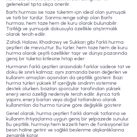
geleneksel tıpta sıkça önerilir.
Barhi hurması ise taze tüketim için ideal olan yumuşak
ve tatlı bir türdür. Sarımsı renge sahip olan Barhi
hurması, hem taze hem de kuru olarak bulunabilir.
Tatlılığı ve yumuşak dokusuyla özellikle atıştırmalık
olarak tercih edilir.
Zahidi, Halawi, Khadrawy ve Sukkari gibi farklı hurma
çeşitleri de mevcuttur. Bu türler, hem taze hem de kuru
hurma olarak çeşitli özellikler taşır ve dünya pazarında
geniş bir tüketici kitlesine hitap eder.
Hurmanın farklı çeşitleri arasındaki farklar sadece tat ve
doku ile sınırlı kalmaz; aynı zamanda besin değerleri ve
kullanım amaçları açısından da çeşitlilik gösterir. Bazı
hurma türleri yüksek lif içeriğiyle sindirim sistemine
destek olurken, bazıları sporcular tarafından yüksek
enerji verici özelliği nedeniyle tercih edilir. Ayrıca tatlı
yapımı, enerji barları veya doğal tatlandırıcı olarak
kullanımları da hurma türüne göre değişiklik gösterir.
Genel olarak, hurma çeşitleri farklı damak tatlarına ve
kullanım ihtiyaçlarına uygun geniş bir yelpazede sunulur.
Bu çeşitlilik, hurmayı hem lezzetli hem de fonksiyonel bir
besin haline getirir ve sağlıklı beslenme alışkanlıklarına
zenginlik katar.