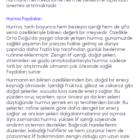
önemini artırmaktadır.
Hurma Faydaları
Hurma, tarih boyunca hem besleyici içeriği hem de şifa
verici özellikleriyle bilinen değerli bir meyvedir. Özellikle
Orta Doğu'da yaygın olarak yetişen hurma, günümüzde
sağlıklı yaşamın bir parçası haline gelmiş ve dünya
çapında daha fazla kişi tarafından günlük beslenme
rutinine eklenmiştir. Zengin lif içeriği, doğal şekeri,
vitaminleri ve güçlü antioksidanlarıyla hurma, sadece
tatlı bir atıştırmalık olmanın çok ötesinde sağlık
faydaları sunar.
Hurmanın en bilinen özelliklerinden biri, doğal bir enerji
kaynağı olmasıdır. İçerdiği fruktoz, glikoz ve sakaroz gibi
doğal şekerler, vücuda kısa sürede enerji sağlar. Bu
yüzden oruç açarken, spor öncesi ya da kan şekeri
düştüğünde hurma yemek en iyi tercihlerden biridir. Bu
şekerler, rafine şekere göre daha dengeli bir enerji
sağlar ve ani kan şekeri dalgalanmalarına yol açmaz.
Aynı zamanda hurma, yüksek lif içeriği sayesinde
sindirim sistemini destekler. Bağırsak hareketlerini
düzenler, kabızlığı hafifletir ve hem çözünür hem de
çözünmez lif bakımından zengin olduğu için uzun süre