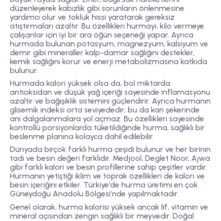
düzenleyerek kabızlık gibi sorunların önlenmesine
yardımcı olur ve tokluk hissi yaratarak gereksiz
atıştırmaları azaltır. Bu özellikleri hurmayı, kilo vermeye
çalışanlar için iyi bir ara öğün seçeneği yapar. Ayrıca
hurmada bulunan potasyum, magnezyum, kalsiyum ve
demir gibi mineraller kalp-damar sağlığını destekler,
kemik sağlığını korur ve enerji metabolizmasına katkıda
bulunur.
Hurmada kalori yüksek olsa da, bol miktarda
antioksidan ve düşük yağ içeriği sayesinde inflamasyonu
azaltır ve bağışıklık sistemini güçlendirir. Ayrıca hurmanın
glisemik indeksi orta seviyededir; bu da kan şekerinde
ani dalgalanmalara yol açmaz. Bu özellikleri sayesinde
kontrollü porsiyonlarda tüketildiğinde hurma, sağlıklı bir
beslenme planına kolayca dahil edilebilir.
Dünyada birçok farklı hurma çeşidi bulunur ve her birinin
tadı ve besin değeri farklıdır. Medjool, Deglet Noor, Ajwa
gibi farklı kalori ve besin profillerine sahip çeşitler vardır.
Hurmanın yetiştiği iklim ve toprak özellikleri de kalori ve
besin içeriğini etkiler. Türkiye’de hurma üretimi en çok
Güneydoğu Anadolu Bölgesi’nde yapılmaktadır.
Genel olarak, hurma kalorisi yüksek ancak lif, vitamin ve
mineral açısından zengin sağlıklı bir meyvedir. Doğal