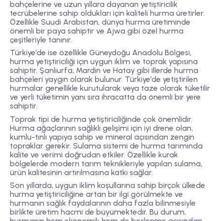
bahçelerine ve uzun yıllara dayanan yetiştiricilik
tecrübelerine sahip oldukları için kaliteli hurma üretirler.
Özellikle Suudi Arabistan, dünya hurma üretiminde
önemli bir paya sahiptir ve Ajwa gibi özel hurma
çeşitleriyle tanınır.
Türkiye’de ise özellikle Güneydoğu Anadolu Bölgesi,
hurma yetiştiriciliği için uygun iklim ve toprak yapısına
sahiptir. Şanlıurfa, Mardin ve Hatay gibi illerde hurma
bahçeleri yaygın olarak bulunur. Türkiye’de yetiştirilen
hurmalar genellikle kurutularak veya taze olarak tüketilir
ve yerli tüketimin yanı sıra ihracatta da önemli bir yere
sahiptir.
Toprak tipi de hurma yetiştiriciliğinde çok önemlidir.
Hurma ağaçlarının sağlıklı gelişimi için iyi drene olan,
kumlu-tınlı yapıya sahip ve mineral açısından zengin
topraklar gerekir. Sulama sistemi de hurma tarımında
kalite ve verimi doğrudan etkiler. Özellikle kurak
bölgelerde modern tarım teknikleriyle yapılan sulama,
ürün kalitesinin artırılmasına katkı sağlar.
Son yıllarda, uygun iklim koşullarına sahip birçok ülkede
hurma yetiştiriciliğine artan bir ilgi görülmekte ve
hurmanın sağlık faydalarının daha fazla bilinmesiyle
birlikte üretim hacmi de büyümektedir. Bu durum,
hurmanın hem ekonomik hem de beslenme açısından