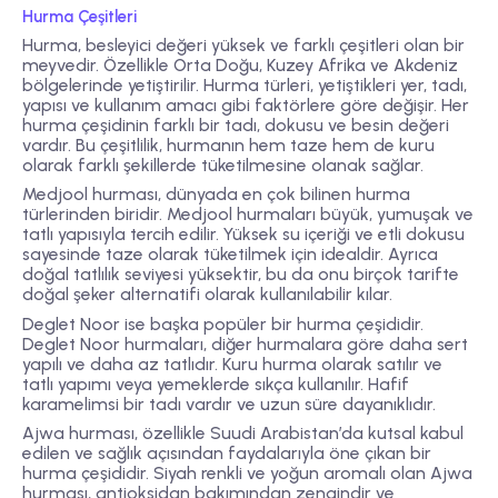
Hurma Çeşitleri
Hurma, besleyici değeri yüksek ve farklı çeşitleri olan bir
meyvedir. Özellikle Orta Doğu, Kuzey Afrika ve Akdeniz
bölgelerinde yetiştirilir. Hurma türleri, yetiştikleri yer, tadı,
yapısı ve kullanım amacı gibi faktörlere göre değişir. Her
hurma çeşidinin farklı bir tadı, dokusu ve besin değeri
vardır. Bu çeşitlilik, hurmanın hem taze hem de kuru
olarak farklı şekillerde tüketilmesine olanak sağlar.
Medjool hurması, dünyada en çok bilinen hurma
türlerinden biridir. Medjool hurmaları büyük, yumuşak ve
tatlı yapısıyla tercih edilir. Yüksek su içeriği ve etli dokusu
sayesinde taze olarak tüketilmek için idealdir. Ayrıca
doğal tatlılık seviyesi yüksektir, bu da onu birçok tarifte
doğal şeker alternatifi olarak kullanılabilir kılar.
Deglet Noor ise başka popüler bir hurma çeşididir.
Deglet Noor hurmaları, diğer hurmalara göre daha sert
yapılı ve daha az tatlıdır. Kuru hurma olarak satılır ve
tatlı yapımı veya yemeklerde sıkça kullanılır. Hafif
karamelimsi bir tadı vardır ve uzun süre dayanıklıdır.
Ajwa hurması, özellikle Suudi Arabistan’da kutsal kabul
edilen ve sağlık açısından faydalarıyla öne çıkan bir
hurma çeşididir. Siyah renkli ve yoğun aromalı olan Ajwa
hurması, antioksidan bakımından zengindir ve