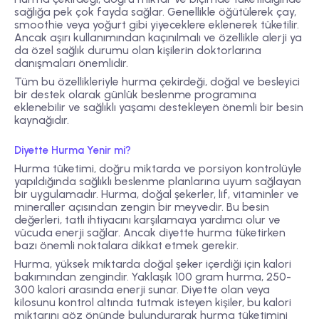
sağlığa pek çok fayda sağlar. Genellikle öğütülerek çay,
smoothie veya yoğurt gibi yiyeceklere eklenerek tüketilir.
Ancak aşırı kullanımından kaçınılmalı ve özellikle alerji ya
da özel sağlık durumu olan kişilerin doktorlarına
danışmaları önemlidir.
Tüm bu özellikleriyle hurma çekirdeği, doğal ve besleyici
bir destek olarak günlük beslenme programına
eklenebilir ve sağlıklı yaşamı destekleyen önemli bir besin
kaynağıdır.
Diyette Hurma Yenir mi?
Hurma tüketimi, doğru miktarda ve porsiyon kontrolüyle
yapıldığında sağlıklı beslenme planlarına uyum sağlayan
bir uygulamadır. Hurma, doğal şekerler, lif, vitaminler ve
mineraller açısından zengin bir meyvedir. Bu besin
değerleri, tatlı ihtiyacını karşılamaya yardımcı olur ve
vücuda enerji sağlar. Ancak diyette hurma tüketirken
bazı önemli noktalara dikkat etmek gerekir.
Hurma, yüksek miktarda doğal şeker içerdiği için kalori
bakımından zengindir. Yaklaşık 100 gram hurma, 250-
300 kalori arasında enerji sunar. Diyette olan veya
kilosunu kontrol altında tutmak isteyen kişiler, bu kalori
miktarını göz önünde bulundurarak hurma tüketimini