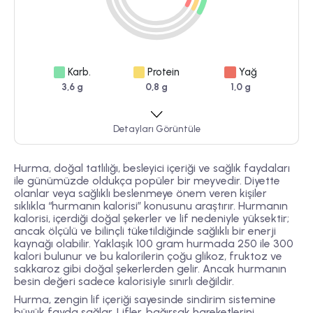
Karb.
Protein
Yağ
3,6 g
0,8 g
1,0 g
Detayları Görüntüle
Hurma, doğal tatlılığı, besleyici içeriği ve sağlık faydaları
ile günümüzde oldukça popüler bir meyvedir. Diyette
olanlar veya sağlıklı beslenmeye önem veren kişiler
sıklıkla “hurmanın kalorisi” konusunu araştırır. Hurmanın
kalorisi, içerdiği doğal şekerler ve lif nedeniyle yüksektir;
ancak ölçülü ve bilinçli tüketildiğinde sağlıklı bir enerji
kaynağı olabilir. Yaklaşık 100 gram hurmada 250 ile 300
kalori bulunur ve bu kalorilerin çoğu glikoz, fruktoz ve
sakkaroz gibi doğal şekerlerden gelir. Ancak hurmanın
besin değeri sadece kalorisiyle sınırlı değildir.
Hurma, zengin lif içeriği sayesinde sindirim sistemine
büyük fayda sağlar. Lifler, bağırsak hareketlerini