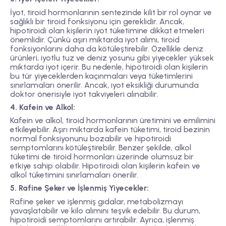
İyot, tiroid hormonlarının sentezinde kilit bir rol oynar ve
sağlıklı bir tiroid fonksiyonu için gereklidir. Ancak,
hipotiroidi olan kişilerin iyot tüketimine dikkat etmeleri
önemlidir. Çünkü aşırı miktarda iyot alımı, tiroid
fonksiyonlarını daha da kötüleştirebilir. Özellikle deniz
ürünleri, iyotlu tuz ve deniz yosunu gibi yiyecekler yüksek
miktarda iyot içerir. Bu nedenle, hipotiroidi olan kişilerin
bu tür yiyeceklerden kaçınmaları veya tüketimlerini
sınırlamaları önerilir. Ancak, iyot eksikliği durumunda
doktor önerisiyle iyot takviyeleri alınabilir.
4. Kafein ve Alkol:
Kafein ve alkol, tiroid hormonlarının üretimini ve emilimini
etkileyebilir. Aşırı miktarda kafein tüketimi, tiroid bezinin
normal fonksiyonunu bozabilir ve hipotiroidi
semptomlarını kötüleştirebilir. Benzer şekilde, alkol
tüketimi de tiroid hormonları üzerinde olumsuz bir
etkiye sahip olabilir. Hipotiroidi olan kişilerin kafein ve
alkol tüketimini sınırlamaları önerilir.
5. Rafine Şeker ve İşlenmiş Yiyecekler:
Rafine şeker ve işlenmiş gıdalar, metabolizmayı
yavaşlatabilir ve kilo alımını teşvik edebilir. Bu durum,
hipotiroidi semptomlarını artırabilir. Ayrıca, işlenmiş