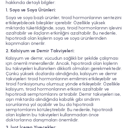
hakkında detaylı bilgiler:
1. Soya ve Soya Ürünleri:
Soya ve soya bazlı ürünler, tiroid hormonlarının sentezini
etkileyebilecek bileşikler içerebilir. Özellikle yüksek
miktarda tüketildiğinde, soya, tiroid hormonlarının işlevini
azaltabilir ve ilaçların etkinliğini azaltabilir. Bu nedenle,
hipotiroidi olan kişilerin soya ve soya ürünlerinden
kaçınmaları önerilir.
2. Kalsiyum ve Demir Takviyeleri:
Kalsiyum ve demir, vücudun sağlıklı bir şekilde çalışması
için önemli minerallerdir. Ancak, hipotiroidi olan kişilerin
bu takviyeleri kullanırken dikkatli olmaları gerekmektedir.
Çünkü yüksek dozlarda alındığında, kalsiyum ve demir
takviyeleri tiroid hormonlarının emilimini etkileyebilir ve
tiroid fonksiyonunu olumsuz yönde etkileyebilir. Özellikle
kalsiyum, tiroid hormonlarının etkisini azaltabilir ve
hipotiroidi semptomlarını artırabilir. Demir takviyeleri ise,
aşırı miktarda alındığında kabızlık gibi sindirim
sorunlarına yol açabilir ve bu da hipotiroidi
semptomlarını kötüleştirebilir. Bu nedenle, hipotiroidi
olan kişilerin bu takviyeleri kullanmadan önce
doktorlarına danışmaları önemlidir.
3. İyot İçeren Yiyecekler: