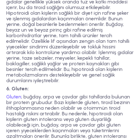
gıdalar genellikle yüksek oranda tuz ve katkı maddesi
içerir, bu da tiroid sağlığını olumsuz etkileyebilir.
Hipotiroidi olan kişilerin sağlıklı bir diyet için rafine şeker
ve işlenmiş gıdalardan kaçınmaları önemlidir. Bunun
yerine, doğal besinlerle beslenmeleri önerilir. Buğday,
beyaz un ve beyaz pirinç gibi rafine edilmiş
karbonhidratlar yerine, tam tahıllı ürünler tercih
edilmelidir. Özellikle lif açısından zengin olan tam tahıllı
yiyecekler sindirimi düzenleyebilir ve tokluk hissini
artırarak kilo kontrolüne yardımcı olabilir. İşlenmiş gıdalar
yerine, taze sebzeler, meyveler, kepekli tahıllar,
baklagiller, sağlıklı yağlar ve protein kaynakları gibi
besinler tercih edilmelidir. Bu, hipotiroidi olan kişilerin
metabolizmalarını destekleyebilir ve genel sağlık
durumlarını iyileştirebilir.
6. Gluten:
Gluten
; buğday, arpa ve çavdar gibi tahıllarda bulunan
bir protein grubudur. Bazı kişilerde gluten, tiroid bezinin
iltihaplanmasına neden olabilir ve otoimmün tiroid
hastalığı riskini artırabilir. Bu nedenle, hipotiroidi olan
kişilerin gluten intoleransı veya gluten duyarlılığı
olabileceği için, buğday, arpa ve çavdar gibi gluten
içeren yiyeceklerden kaçınmaları veya tüketimlerini
azaltmaları önerilir. Bununla birlikte, gluten intoleransı