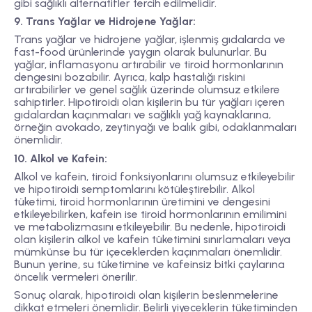
gibi sağlıklı alternatifler tercih edilmelidir.
9. Trans Yağlar ve Hidrojene Yağlar:
Trans yağlar ve hidrojene yağlar, işlenmiş gıdalarda ve
fast-food ürünlerinde yaygın olarak bulunurlar. Bu
yağlar, inflamasyonu artırabilir ve tiroid hormonlarının
dengesini bozabilir. Ayrıca, kalp hastalığı riskini
artırabilirler ve genel sağlık üzerinde olumsuz etkilere
sahiptirler. Hipotiroidi olan kişilerin bu tür yağları içeren
gıdalardan kaçınmaları ve sağlıklı yağ kaynaklarına,
örneğin avokado, zeytinyağı ve balık gibi, odaklanmaları
önemlidir.
10. Alkol ve Kafein:
Alkol ve kafein, tiroid fonksiyonlarını olumsuz etkileyebilir
ve hipotiroidi semptomlarını kötüleştirebilir. Alkol
tüketimi, tiroid hormonlarının üretimini ve dengesini
etkileyebilirken, kafein ise tiroid hormonlarının emilimini
ve metabolizmasını etkileyebilir. Bu nedenle, hipotiroidi
olan kişilerin alkol ve kafein tüketimini sınırlamaları veya
mümkünse bu tür içeceklerden kaçınmaları önemlidir.
Bunun yerine, su tüketimine ve kafeinsiz bitki çaylarına
öncelik vermeleri önerilir.
Sonuç olarak, hipotiroidi olan kişilerin beslenmelerine
dikkat etmeleri önemlidir. Belirli yiyeceklerin tüketiminden