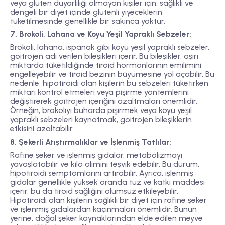
veya gluten duyarlılığı olmayan kişiler için, sağlıklı ve
dengeli bir diyet içinde glutenli yiyeceklerin
tüketilmesinde genellikle bir sakınca yoktur.
7. Brokoli, Lahana ve Koyu Yeşil Yapraklı Sebzeler:
Brokoli, lahana, ıspanak gibi koyu yeşil yapraklı sebzeler,
goitrojen adı verilen bileşikleri içerir. Bu bileşikler, aşırı
miktarda tüketildiğinde tiroid hormonlarının emilimini
engelleyebilir ve tiroid bezinin büyümesine yol açabilir. Bu
nedenle, hipotiroidi olan kişilerin bu sebzeleri tüketirken
miktarı kontrol etmeleri veya pişirme yöntemlerini
değiştirerek goitrojen içeriğini azaltmaları önemlidir.
Örneğin, brokoliyi buharda pişirmek veya koyu yeşil
yapraklı sebzeleri kaynatmak, goitrojen bileşiklerin
etkisini azaltabilir.
8. Şekerli Atıştırmalıklar ve İşlenmiş Tatlılar:
Rafine şeker ve işlenmiş gıdalar, metabolizmayı
yavaşlatabilir ve kilo alımını teşvik edebilir. Bu durum,
hipotiroidi semptomlarını artırabilir. Ayrıca, işlenmiş
gıdalar genellikle yüksek oranda tuz ve katkı maddesi
içerir, bu da tiroid sağlığını olumsuz etkileyebilir.
Hipotiroidi olan kişilerin sağlıklı bir diyet için rafine şeker
ve işlenmiş gıdalardan kaçınmaları önemlidir. Bunun
yerine, doğal şeker kaynaklarından elde edilen meyve