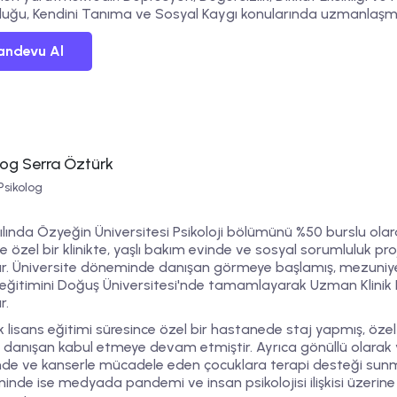
luğu
,
Kendini Tanıma
ve
Sosyal Kaygı
konularında uzmanlaşmış
andevu Al
log Serra Öztürk
Psikolog
ılında Özyeğin Üniversitesi Psikoloji bölümünü %50 burslu olara
e özel bir klinikte, yaşlı bakım evinde ve sosyal sorumluluk pr
ır. Üniversite döneminde danışan görmeye başlamış, mezuniy
 eğitimini Doğuş Üniversitesi'nde tamamlayarak Uzman Klinik 
r.
 lisans eğitimi süresince özel bir hastanede staj yapmış, özel k
 danışan kabul etmeye devam etmiştir. Ayrıca gönüllü olarak 
inde ve kanserle mücadele eden çocuklara terapi desteği sun
nde ise medyada pandemi ve insan psikolojisi ilişkisi üzerine