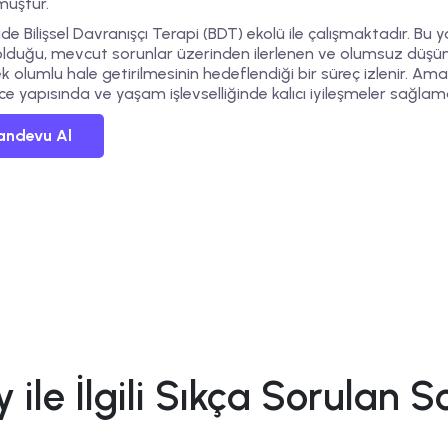
muştur.
ide
Bilişsel Davranışçı Terapi (BDT)
ekolü ile çalışmaktadır. Bu 
olduğu, mevcut sorunlar üzerinden ilerlenen ve olumsuz düşünc
ek olumlu hale getirilmesinin hedeflendiği bir süreç izlenir. Am
e yapısında ve yaşam işlevselliğinde kalıcı iyileşmeler sağlama
andevu Al
 ile İlgili Sıkça Sorulan S