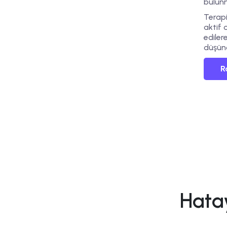
bulun
Terap
aktif 
ediler
düşünc
R
Hatay