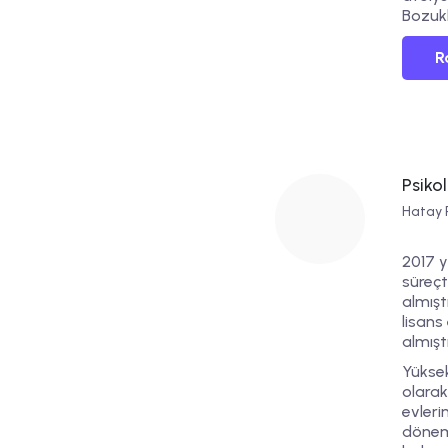
Bozuk
R
Psiko
Hatay 
2017 y
süreçt
almışt
lisans
almıştı
Yüksek
olarak
evler
dönemi