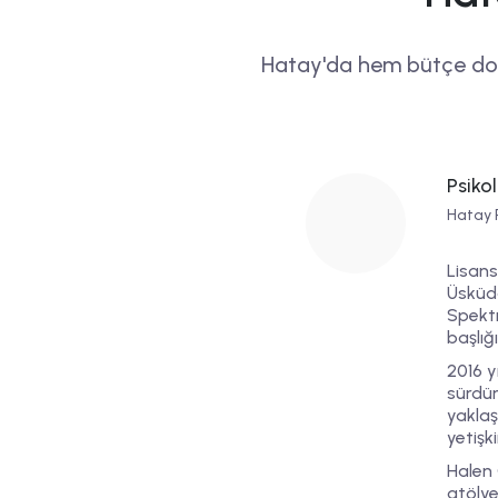
Hatay'da hem bütçe dos
Psiko
Hatay 
Lisans
Üsküda
Spektr
başlığ
2016 y
sürdü
yaklaş
yetişk
Halen 
atölye