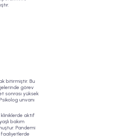
tır.
k bitirmiştir. Bu
ojelerinde görev
et sonrası yüksek
Psikolog unvanı
liniklerde aktif
yaşlı bakım
muştur. Pandemi
 faaliyetlerde