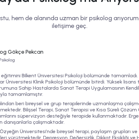
tu, hem de alanında uzman bir psikolog arıyorum
iletişime geç.
log Gökçe Pekcan
Psikolog
 eğitimini Bilkent Üniversitesi Psikoloji bölümünde tamamladı. 
r Üniversitesi Klinik Psikoloji bölümünde bitirdi. Yüksek lisans 
umuna Sahip Hastalarda Sanat Terapi Uygulamasının Kendilik 
ıyla tamamlamıştır.
ılından beri bireysel ve grup terapilerinde uzmanlaşma çalışma
rmektedir.
Bilişsel Terapi
,
Sanat Terapisi
ve
Kısa Süreli Çözüm 
ımlarını süpervizyon desteğiyle terapide kullanmaktadır. Erge
in danışanlarla çalışmaktadır.
Özyeğin Üniversitesi’nde bireysel terapi, paylaşım grupları ve
leri yürütmektedir.
Depresyon
,
Değersizlik
,
Dikkat Eksikliği ve 