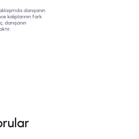
yaklaşımda danışanın
e kalıplarının fark
aç, danışanın
ktır.
orular