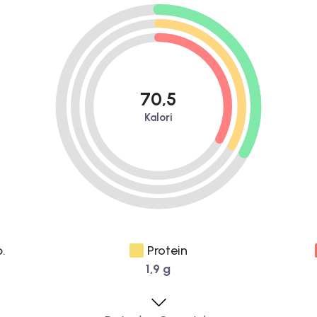
70,5
Kalori
.
Protein
1,9 g