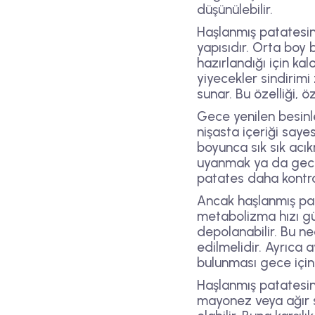
düşünülebilir.
Haşlanmış patatesin 
yapısıdır. Orta boy 
hazırlandığı için ka
yiyecekler sindirimi
sunar. Bu özelliği, ö
Gece yenilen besinler
nişasta içeriği saye
boyunca sık sık acık
uyanmak ya da gece 
patates daha kontrol
Ancak haşlanmış pat
metabolizma hızı gü
depolanabilir. Bu ne
edilmelidir. Ayrıca
bulunması gece için 
Haşlanmış patatesin 
mayonez veya ağır so