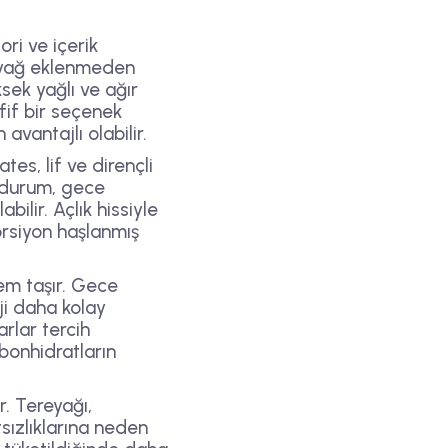
ri ve içerik
ve yağ eklenmeden
sek yağlı ve ağır
fif bir seçenek
avantajlı olabilir.
tes, lif ve dirençli
u durum, gece
ilir. Açlık hissiyle
rsiyon haşlanmış
em taşır. Gece
ji daha kolay
rlar tercih
bonhidratların
. Tereyağı,
sızlıklarına neden