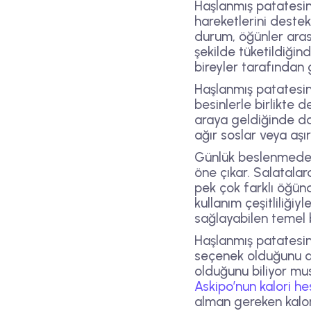
Haşlanmış patatesin l
hareketlerini destek
durum, öğünler aras
şekilde tüketildiğin
bireyler tarafından g
Haşlanmış patatesin 
besinlerle birlikte d
araya geldiğinde dah
ağır soslar veya aşı
Günlük beslenmede s
öne çıkar. Salatala
pek çok farklı öğünd
kullanım çeşitliliği
sağlayabilen temel b
Haşlanmış patatesin
seçenek olduğunu art
olduğunu biliyor mu
Askipo’nun kalori h
alman gereken kalori