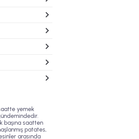
 saatte yemek
 gündemindedir.
ek başına saatten
 haşlanmış patates,
esinler arasında