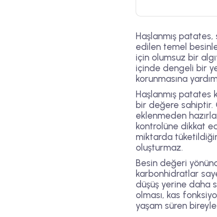
Haşlanmış patates, 
edilen temel besinle
için olumsuz bir alg
içinde dengeli bir y
korunmasına yardımcı
Haşlanmış patates ka
bir değere sahiptir.
eklenmeden hazırland
kontrolüne dikkat ed
miktarda tüketildiğin
oluşturmaz.
Besin değeri yönünd
karbonhidratlar saye
düşüş yerine daha s
olması, kas fonksiyon
yaşam süren bireyler 