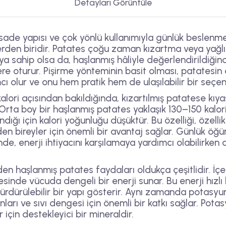
Detayları Görüntüle
sade yapısı ve çok yönlü kullanımıyla günlük beslenme
rden biridir. Patates çoğu zaman kızartma veya yağlı t
ıya sahip olsa da, haşlanmış hâliyle değerlendirildiğ
ere oturur. Pişirme yönteminin basit olması, patatesin 
 olur ve onu hem pratik hem de ulaşılabilir bir seçene
lori açısından bakıldığında, kızartılmış patatese kıy
 Orta boy bir haşlanmış patates yaklaşık 130–150 kalori
ığı için kalori yoğunluğu düşüktür. Bu özelliği, özelli
en bireyler için önemli bir avantaj sağlar. Günlük öğ
de, enerji ihtiyacını karşılamaya yardımcı olabilirken a
en haşlanmış patates faydaları oldukça çeşitlidir. İç
sinde vücuda dengeli bir enerji sunar. Bu enerji hızlı
ürdürülebilir bir yapı gösterir. Aynı zamanda potasy
ları ve sıvı dengesi için önemli bir katkı sağlar. Potas
için destekleyici bir mineraldir.