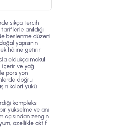
de sıkça tercih
ariflerle anıldığı
inde beslenme düzeni
doğal yapısının
k hâline getirir.
asla oldukça makul
 içerir ve yağ
kle porsiyon
ünlerde doğru
şırı kalori yükü
erdiği kompleks
 bir yükselme ve ani
um açısından zengin
yum, özellikle aktif