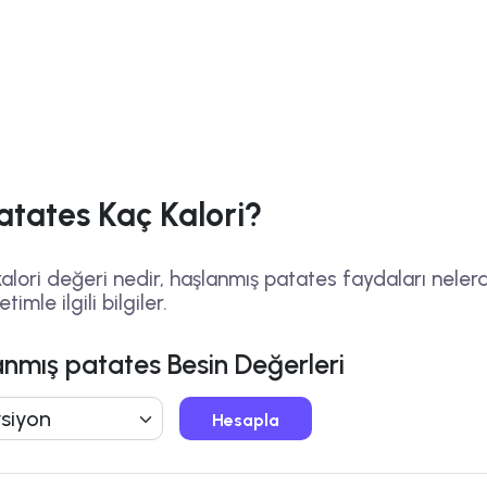
atates Kaç Kalori?
lori değeri nedir, haşlanmış patates faydaları nelerd
imle ilgili bilgiler.
anmış patates Besin Değerleri
Hesapla