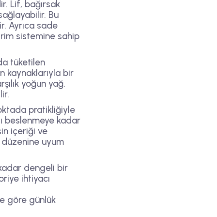
r. Lif, bağırsak
ağlayabilir. Bu
r. Ayrıca sade
irim sistemine sahip
da tüketilen
in kaynaklarıyla bir
rşılık yoğun yağ,
ir.
ktada pratikliğiyle
sı beslenmeye kadar
in içeriği ve
nme düzenine uyum
adar dengeli bir
riye ihtiyacı
ne göre günlük