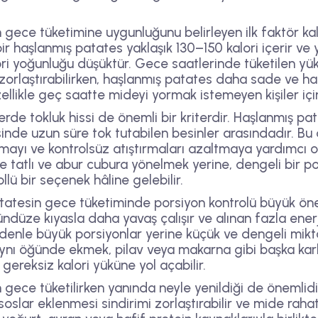
gece tüketimine uygunluğunu belirleyen ilk faktör kalo
bir haşlanmış patates yaklaşık 130–150 kalori içerir 
lori yoğunluğu düşüktür. Gece saatlerinde tüketilen yük
 zorlaştırabilirken, haşlanmış patates daha sade ve ha
zellikle geç saatte mideyi yormak istemeyen kişiler için 
de tokluk hissi de önemli bir kriterdir. Haşlanmış pata
sinde uzun süre tok tutabilen besinler arasındadır. B
mayı ve kontrolsüz atıştırmaları azaltmaya yardımcı olab
tatlı ve abur cubura yönelmek yerine, dengeli bir po
lü bir seçenek hâline gelebilir.
atesin gece tüketiminde porsiyon kontrolü büyük ön
ndüze kıyasla daha yavaş çalışır ve alınan fazla ener
denle büyük porsiyonlar yerine küçük ve dengeli mikta
 aynı öğünde ekmek, pilav veya makarna gibi başka kar
gereksiz kalori yüküne yol açabilir.
gece tüketilirken yanında neyle yenildiği de önemlidir
slar eklenmesi sindirimi zorlaştırabilir ve mide rahat