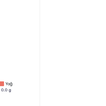
Yağ
0,0 g