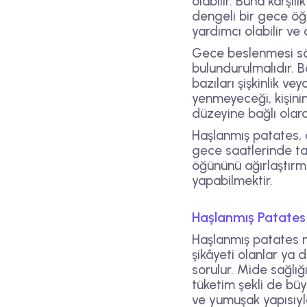
olabilir. Buna karşıl
dengeli bir gece öğ
yardımcı olabilir ve 
Gece beslenmesi söz
bulundurulmalıdır. B
bazıları şişkinlik v
yenmeyeceği, kişinin
düzeyine bağlı olara
Haşlanmış patates, d
gece saatlerinde ta
öğününü ağırlaştırm
yapabilmektir.
Haşlanmış Patates 
Haşlanmış patates mi
şikâyeti olanlar ya 
sorulur. Mide sağlığ
tüketim şekli de bü
ve yumuşak yapısıyla