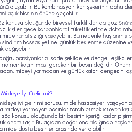
ık yoğurt, ayran veya hafif protein kaynaklarıyla birlik
ünü oluşabilir. Bu kombinasyon, kan şekerinin daha d
ani açlık hissinin önüne geçebilir.
 konusu olduğunda bireysel farklılıklar da göz önün
azı kişiler gece karbonhidrat tükettiklerinde daha raha
eya mide rahatsızlığı yaşayabilir. Bu nedenle haşlanmış
 sindirim hassasiyetine, günlük beslenme düzenine ve 
k değişebilir.
oğru porsiyonlarla, sade şekilde ve dengeli eşlikçiler
mamen kaçınılması gereken bir besin değildir. Önemli
adan, mideyi yormadan ve günlük kalori dengesini a
Mideye İyi Gelir mi?
deye iyi gelir mi sorusu, mide hassasiyeti yaşayanlar
da mideyi yormayan besinler tercih etmek isteyen kişil
ı söz konusu olduğunda bir besinin içeriği kadar pişi
yük önem taşır. Bu açıdan değerlendirildiğinde haşlan
 mide dostu besinler arasında yer alabilir.