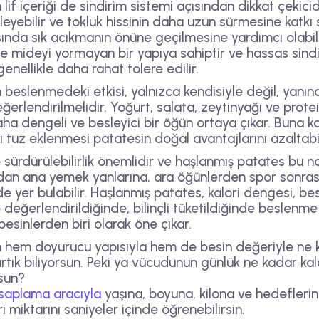
if içeriği de sindirim sistemi açısından dikkat çekicidi
leyebilir ve tokluk hissinin daha uzun sürmesine katkı s
ında sık acıkmanın önüne geçilmesine yardımcı olabili
de mideyi yormayan bir yapıya sahiptir ve hassas sind
enellikle daha rahat tolere edilir.
beslenmedeki etkisi, yalnızca kendisiyle değil, yanın
eğerlendirilmelidir. Yoğurt, salata, zeytinyağı ve prote
a dengeli ve besleyici bir öğün ortaya çıkar. Buna ka
rı tuz eklenmesi patatesin doğal avantajlarını azaltabil
ürdürülebilirlik önemlidir ve haşlanmış patates bu no
rdan ana yemek yanlarına, ara öğünlerden spor sonra
e yer bulabilir. Haşlanmış patates, kalori dengesi, bes
yle değerlendirildiğinde, bilinçli tüketildiğinde besle
esinlerden biri olarak öne çıkar.
 hem doyurucu yapısıyla hem de besin değeriyle ne k
ık biliyorsun. Peki ya vücudunun günlük ne kadar kalo
sun?
esaplama aracıyla
yaşına, boyuna, kilona ve hedefleri
 miktarını saniyeler içinde öğrenebilirsin.