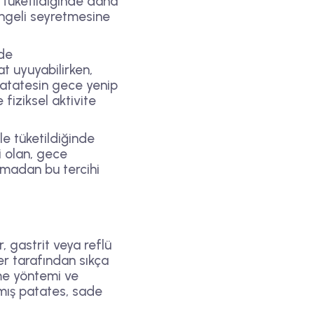
te tüketildiğinde daha
engeli seyretmesine
de
t uyuyabilirken,
 patatesin gece yenip
fiziksel aktivite
le tüketildiğinde
 olan, gece
şmadan bu tercihi
, gastrit veya reflü
er tarafından sıkça
rme yöntemi ve
mış patates, sade