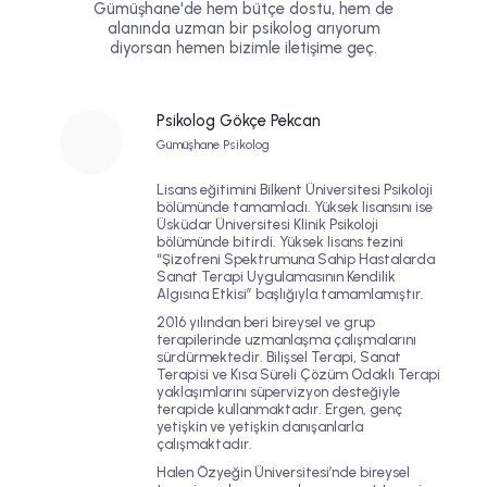
Gümüşhane'de hem bütçe dostu, hem de
alanında uzman bir psikolog arıyorum
diyorsan hemen bizimle iletişime geç.
Psikolog Gökçe Pekcan
Gümüşhane Psikolog
Lisans eğitimini Bilkent Üniversitesi Psikoloji
bölümünde tamamladı. Yüksek lisansını ise
Üsküdar Üniversitesi Klinik Psikoloji
bölümünde bitirdi. Yüksek lisans tezini
“Şizofreni Spektrumuna Sahip Hastalarda
Sanat Terapi Uygulamasının Kendilik
Algısına Etkisi” başlığıyla tamamlamıştır.
2016 yılından beri bireysel ve grup
terapilerinde uzmanlaşma çalışmalarını
sürdürmektedir.
Bilişsel Terapi
,
Sanat
Terapisi
ve
Kısa Süreli Çözüm Odaklı Terapi
yaklaşımlarını süpervizyon desteğiyle
terapide kullanmaktadır. Ergen, genç
yetişkin ve yetişkin danışanlarla
çalışmaktadır.
Halen Özyeğin Üniversitesi’nde bireysel