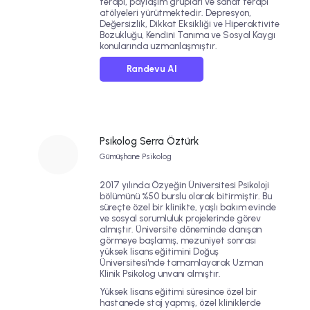
terapi, paylaşım grupları ve sanat terapi
atölyeleri yürütmektedir.
Depresyon
,
Değersizlik
,
Dikkat Eksikliği ve Hiperaktivite
Bozukluğu
,
Kendini Tanıma
ve
Sosyal Kaygı
konularında uzmanlaşmıştır.
Randevu Al
Psikolog Serra Öztürk
Gümüşhane Psikolog
2017 yılında Özyeğin Üniversitesi Psikoloji
bölümünü %50 burslu olarak bitirmiştir. Bu
süreçte özel bir klinikte, yaşlı bakım evinde
ve sosyal sorumluluk projelerinde görev
almıştır. Üniversite döneminde danışan
görmeye başlamış, mezuniyet sonrası
yüksek lisans eğitimini Doğuş
Üniversitesi'nde tamamlayarak Uzman
Klinik Psikolog unvanı almıştır.
Yüksek lisans eğitimi süresince özel bir
hastanede staj yapmış, özel kliniklerde