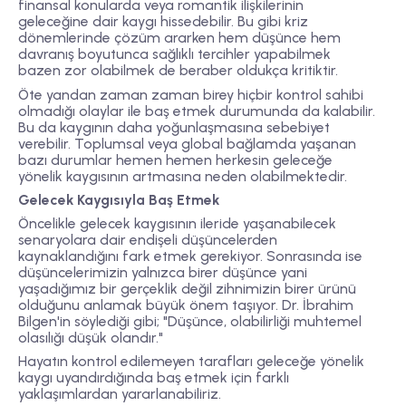
finansal konularda veya romantik ilişkilerinin
geleceğine dair kaygı hissedebilir. Bu gibi kriz
dönemlerinde çözüm ararken hem düşünce hem
davranış boyutunca sağlıklı tercihler yapabilmek
bazen zor olabilmek de beraber oldukça kritiktir.
Öte yandan zaman zaman birey hiçbir kontrol sahibi
olmadığı olaylar ile baş etmek durumunda da kalabilir.
Bu da kaygının daha yoğunlaşmasına sebebiyet
verebilir. Toplumsal veya global bağlamda yaşanan
bazı durumlar hemen hemen herkesin geleceğe
yönelik kaygısının artmasına neden olabilmektedir.
Gelecek Kaygısıyla Baş Etmek
Öncelikle gelecek kaygısının ileride yaşanabilecek
senaryolara dair endişeli düşüncelerden
kaynaklandığını fark etmek gerekiyor. Sonrasında ise
düşüncelerimizin yalnızca birer düşünce yani
yaşadığımız bir gerçeklik değil zihnimizin birer ürünü
olduğunu anlamak büyük önem taşıyor. Dr. İbrahim
Bilgen'in söylediği gibi; "Düşünce, olabilirliği muhtemel
olasılığı düşük olandır."
Hayatın kontrol edilemeyen tarafları geleceğe yönelik
kaygı uyandırdığında baş etmek için farklı
yaklaşımlardan yararlanabiliriz.