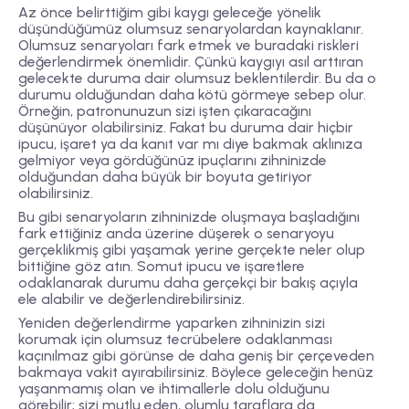
Az önce belirttiğim gibi kaygı geleceğe yönelik
düşündüğümüz olumsuz senaryolardan kaynaklanır.
Olumsuz senaryoları fark etmek ve buradaki riskleri
değerlendirmek önemlidir. Çünkü kaygıyı asıl arttıran
gelecekte duruma dair olumsuz beklentilerdir. Bu da o
durumu olduğundan daha kötü görmeye sebep olur.
Örneğin, patronunuzun sizi işten çıkaracağını
düşünüyor olabilirsiniz. Fakat bu duruma dair hiçbir
ipucu, işaret ya da kanıt var mı diye bakmak aklınıza
gelmiyor veya gördüğünüz ipuçlarını zihninizde
olduğundan daha büyük bir boyuta getiriyor
olabilirsiniz.
Bu gibi senaryoların zihninizde oluşmaya başladığını
fark ettiğiniz anda üzerine düşerek o senaryoyu
gerçeklikmiş gibi yaşamak yerine gerçekte neler olup
bittiğine göz atın. Somut ipucu ve işaretlere
odaklanarak durumu daha gerçekçi bir bakış açıyla
ele alabilir ve değerlendirebilirsiniz.
Yeniden değerlendirme yaparken zihninizin sizi
korumak için olumsuz tecrübelere odaklanması
kaçınılmaz gibi görünse de daha geniş bir çerçeveden
bakmaya vakit ayırabilirsiniz. Böylece geleceğin henüz
yaşanmamış olan ve ihtimallerle dolu olduğunu
görebilir; sizi mutlu eden, olumlu taraflara da