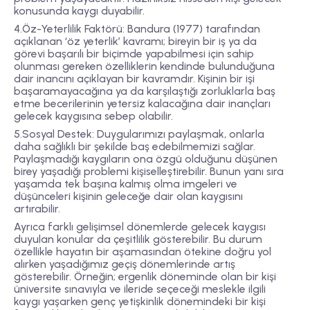
konusunda kaygı duyabilir.
4.Öz-Yeterlilik Faktörü: Bandura (1977) tarafından
açıklanan ‘öz yeterlik’ kavramı; bireyin bir iş ya da
görevi başarılı bir biçimde yapabilmesi için sahip
olunması gereken özelliklerin kendinde bulunduğuna
dair inancını açıklayan bir kavramdır. Kişinin bir işi
başaramayacağına ya da karşılaştığı zorluklarla baş
etme becerilerinin yetersiz kalacağına dair inançları
gelecek kaygısına sebep olabilir.
5.Sosyal Destek: Duygularımızı paylaşmak, onlarla
daha sağlıklı bir şekilde baş edebilmemizi sağlar.
Paylaşmadığı kaygıların ona özgü olduğunu düşünen
birey yaşadığı problemi kişiselleştirebilir. Bunun yanı sıra
yaşamda tek başına kalmış olma imgeleri ve
düşünceleri kişinin geleceğe dair olan kaygısını
artırabilir.
Ayrıca farklı gelişimsel dönemlerde gelecek kaygısı
duyulan konular da çeşitlilik gösterebilir. Bu durum
özellikle hayatın bir aşamasından ötekine doğru yol
alırken yaşadığımız geçiş dönemlerinde artış
gösterebilir. Örneğin; ergenlik döneminde olan bir kişi
üniversite sınavıyla ve ileride seçeceği meslekle ilgili
kaygı yaşarken genç yetişkinlik dönemindeki bir kişi