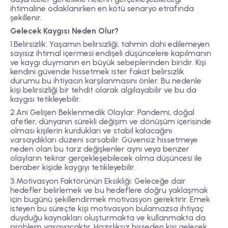
ihtimaline odaklanırken en kötü senaryo etrafında
şekillenir.
Gelecek Kaygısı Neden Olur?
1.Belirsizlik: Yaşamın belirsizliği, tahmin dahi edilemeyen
sayısız ihtimal içermesi endişeli düşüncelere kapılmanın
ve kaygı duymanın en büyük sebeplerinden biridir. Kişi
kendini güvende hissetmek ister fakat belirsizlik
durumu bu ihtiyacın karşılanmasını önler. Bu nedenle
kişi belirsizliği bir tehdit olarak algılayabilir ve bu da
kaygısı tetikleyebilir.
2.Ani Gelişen Beklenmedik Olaylar: Pandemi, doğal
afetler, dünyanın sürekli değişim ve dönüşüm içerisinde
olması kişilerin kurdukları ve stabil kalacağını
varsaydıkları düzeni sarsabilir. Güvensiz hissetmeye
neden olan bu tarz değişkenler aynı veya benzer
olayların tekrar gerçekleşebilecek olma düşüncesi ile
beraber kişide kaygıyı tetikleyebilir.
3.Motivasyon Faktörünün Eksikliği: Geleceğe dair
hedefler belirlemek ve bu hedeflere doğru yaklaşmak
için bugünü şekillendirmek motivasyon gerektirir. Emek
isteyen bu süreçte kişi motivasyon bulamazsa ihtiyaç
duyduğu kaynakları oluşturmakta ve kullanmakta da
problem yaşayacaktır. Hazırlıksız hisseden kişi gelecek