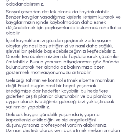
odaklanabilirsiniz.
Sosyal çevreden destek almak da faydalı olabilir.
Benzer kaygılar yaşadığımız kişilerle iletişim kurarak ve
kaygılarımızın içinde kaybolmadan daha esnek
düşünebilmek için paylaşımlarda bulunmak rahatlatıcı
olabilir.
İçsel kaynaklarınızı gözden geçirerek zorlu yaşam
olaylarıyla nasıl baş ettiğimizi ve nasıl daha sağlıklı,
işlevsel bir şekilde baş edebileceğimizi keşfedebiliriz.
Önceki tecrübelerimizden de faydalanarak çözümler
üretebiliriz. Bunun yanı sıra ihtiyaçlarımızı göz önünde
bulundurarak her alanda öz bakımımıza özen
göstermek motivasyonumuzu artırabilir.
Geleceği tahmin ve kontrol etmek elbette mümkün
değil. Fakat bugün nasıl bir hayat yaşamak
istediğimize dair hedefler koyabilir; bu hedeflere
giderken çeşitli planlar oluşturabilir ve bu planlara
uygun olarak istediğimiz geleceği bizi yaklaştıracak
yatırımlar yapabiliriz.
Gelecek kaygısı gündelik yaşamda iş yapma
kapasitenizi etkilediğini ve sizi engellediğini
düşünüyorsanız profesyonel yardım alabilirsiniz.
Uzman desteği alarak yeni baş etmek mekanizmaları