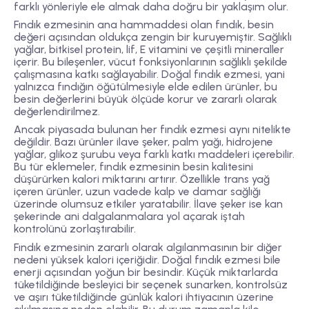
farklı yönleriyle ele almak daha doğru bir yaklaşım olur.
Fındık ezmesinin ana hammaddesi olan fındık, besin
değeri açısından oldukça zengin bir kuruyemiştir. Sağlıklı
yağlar, bitkisel protein, lif, E vitamini ve çeşitli mineraller
içerir. Bu bileşenler, vücut fonksiyonlarının sağlıklı şekilde
çalışmasına katkı sağlayabilir. Doğal fındık ezmesi, yani
yalnızca fındığın öğütülmesiyle elde edilen ürünler, bu
besin değerlerini büyük ölçüde korur ve zararlı olarak
değerlendirilmez.
Ancak piyasada bulunan her fındık ezmesi aynı nitelikte
değildir. Bazı ürünler ilave şeker, palm yağı, hidrojene
yağlar, glikoz şurubu veya farklı katkı maddeleri içerebilir.
Bu tür eklemeler, fındık ezmesinin besin kalitesini
düşürürken kalori miktarını artırır. Özellikle trans yağ
içeren ürünler, uzun vadede kalp ve damar sağlığı
üzerinde olumsuz etkiler yaratabilir. İlave şeker ise kan
şekerinde ani dalgalanmalara yol açarak iştah
kontrolünü zorlaştırabilir.
Fındık ezmesinin zararlı olarak algılanmasının bir diğer
nedeni yüksek kalori içeriğidir. Doğal fındık ezmesi bile
enerji açısından yoğun bir besindir. Küçük miktarlarda
tüketildiğinde besleyici bir seçenek sunarken, kontrolsüz
ve aşırı tüketildiğinde günlük kalori ihtiyacının üzerine