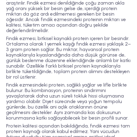
araştırılır. Fındık ezmesi denildiğinde çoğu zaman akla
yağ oranı yüksek bir besin gelse de, içerdiği protein
miktarı da göz ardı edilmemesi gereken bir besin
öğesidir. Ancak fındık ezmesindeki proteinin miktarı ve
kalitesi, tüketim amacı açısından doğru şekilde
değerlendirilmelidir.
Fındık ezmesi, bitkisel kaynaklı protein içeren bir besindir.
Ortalama olarak 1 yemek kaşığı fındık ezmesi yaklaşık 2–
3 gram protein sağlar. Bu miktar, hayvansal protein
kaynaklarıyla kıyaslandığında daha düşük görünse de,
günlük beslenme düzenine eklendiğinde anlamlı bir katkı
sunabilir. Özellikle farklı bitkisel protein kaynaklarıyla
birlikte tüketildiğinde, toplam protein alımını destekleyen
bir rol üstlenir.
Fındık ezmesindeki protein, sağlıklı yağlar ve lifle birlikte
bulunur. Bu kombinasyon, proteinin sindirimini
yavaşlatarak daha uzun süreli tokluk hissi oluşmasına
yardımcı olabilir. Diyet sürecinde veya yoğun tempolu
günlerde, bu özellik ani açlık ataklarının önüne
geçilmesini destekler. Aynı zamanda kas dokusunun
korunmasına katkı sağlayabilecek bir besin profili sunar.
Protein kalitesi açısından bakıldığında, fındık ezmesi tam
protein kaynağı olarak kabul edilmez. Yani vücudun
ihtiyaç duyduğu tüm esansiyel amino asitleri ideal