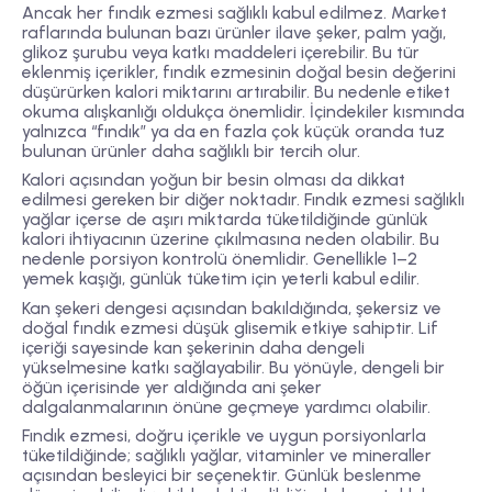
Ancak her fındık ezmesi sağlıklı kabul edilmez. Market
raflarında bulunan bazı ürünler ilave şeker, palm yağı,
glikoz şurubu veya katkı maddeleri içerebilir. Bu tür
eklenmiş içerikler, fındık ezmesinin doğal besin değerini
düşürürken kalori miktarını artırabilir. Bu nedenle etiket
okuma alışkanlığı oldukça önemlidir. İçindekiler kısmında
yalnızca “fındık” ya da en fazla çok küçük oranda tuz
bulunan ürünler daha sağlıklı bir tercih olur.
Kalori açısından yoğun bir besin olması da dikkat
edilmesi gereken bir diğer noktadır. Fındık ezmesi sağlıklı
yağlar içerse de aşırı miktarda tüketildiğinde günlük
kalori ihtiyacının üzerine çıkılmasına neden olabilir. Bu
nedenle porsiyon kontrolü önemlidir. Genellikle 1–2
yemek kaşığı, günlük tüketim için yeterli kabul edilir.
Kan şekeri dengesi açısından bakıldığında, şekersiz ve
doğal fındık ezmesi düşük glisemik etkiye sahiptir. Lif
içeriği sayesinde kan şekerinin daha dengeli
yükselmesine katkı sağlayabilir. Bu yönüyle, dengeli bir
öğün içerisinde yer aldığında ani şeker
dalgalanmalarının önüne geçmeye yardımcı olabilir.
Fındık ezmesi, doğru içerikle ve uygun porsiyonlarla
tüketildiğinde; sağlıklı yağlar, vitaminler ve mineraller
açısından besleyici bir seçenektir. Günlük beslenme