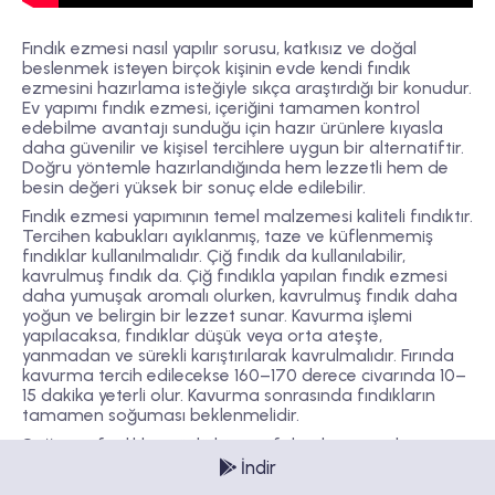
Fındık ezmesi nasıl yapılır sorusu, katkısız ve doğal
beslenmek isteyen birçok kişinin evde kendi fındık
ezmesini hazırlama isteğiyle sıkça araştırdığı bir konudur.
Ev yapımı fındık ezmesi, içeriğini tamamen kontrol
edebilme avantajı sunduğu için hazır ürünlere kıyasla
daha güvenilir ve kişisel tercihlere uygun bir alternatiftir.
Doğru yöntemle hazırlandığında hem lezzetli hem de
besin değeri yüksek bir sonuç elde edilebilir.
Fındık ezmesi yapımının temel malzemesi kaliteli fındıktır.
Tercihen kabukları ayıklanmış, taze ve küflenmemiş
fındıklar kullanılmalıdır. Çiğ fındık da kullanılabilir,
kavrulmuş fındık da. Çiğ fındıkla yapılan fındık ezmesi
daha yumuşak aromalı olurken, kavrulmuş fındık daha
yoğun ve belirgin bir lezzet sunar. Kavurma işlemi
yapılacaksa, fındıklar düşük veya orta ateşte,
yanmadan ve sürekli karıştırılarak kavrulmalıdır. Fırında
kavurma tercih edilecekse 160–170 derece civarında 10–
15 dakika yeterli olur. Kavurma sonrasında fındıkların
tamamen soğuması beklenmelidir.
Soğuyan fındıklar güçlü bir mutfak robotu ya da
blender içine alınır. Bu aşamada sabırlı olmak oldukça
İndir
önemlidir. İlk etapta fındıklar un kıvamına gelir, ardından