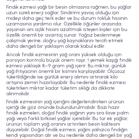
Fındık ezmesi yağlı bir besin olmasına rağmen, bu yağlar
uzun süreli enerji sağlar. Sindirimi yavaş olduğu için
mideyi daha geç terk eder ve bu durum tokluk hissinin
uzamasına yardımcı olur. Özellikle öğünler arasında
yaşanan ani açlık hissini azaltmak isteyen kişiler için bu
özellik önemli bir avantaj sunar. Yağsız beslenmeye
çalışmak yerine, doğru yağ kaynaklarını tercih etmek
daha dengeli bir yaklaşım olarak kabul edilir.
Ancak fındık ezmesinin yağ oranı yüksek olduğu için
porsiyon kontrolü büyük önem taşır. 1 yemek kaşığı fındık
ezmesi yaklaşık 8–9 gram yağ içerir. Bu miktar, günlük
yağ ihtiyacının önemli bir kısmını karşılayabilir. Ölçüsüz
tüketildiğinde ise günlük enerji alımını artırarak kilo
artışına zemin hazırlayabilir. Bu nedenle fındık ezmesi
tüketirken miktar kadar tüketim sıklığı da dikkate
alınmalıdır.
Fındık ezmesinin yağ içeriğini değerlendirirken ürünün
içeriği de göz önünde bulundurulmalıdır. Bazı hazır
fındık ezmeleri, doğal fındık yağının yanı sıra ilave palm
yağı veya farklı bitkisel yağlar içerebilir. Bu tür ek yağlar,
ürünün toplam yağ oranını artırırken besin kalitesini
düşürebilir. Doğal fındık ezmesi, yağını yalnızca fındığın
kendi yapısından alır ve bu nedenle daha dengeli bir yağ