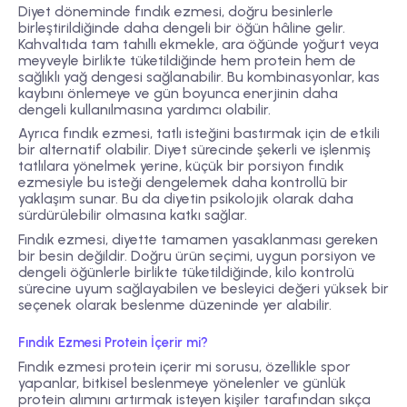
Diyet döneminde fındık ezmesi, doğru besinlerle
birleştirildiğinde daha dengeli bir öğün hâline gelir.
Kahvaltıda tam tahıllı ekmekle, ara öğünde yoğurt veya
meyveyle birlikte tüketildiğinde hem protein hem de
sağlıklı yağ dengesi sağlanabilir. Bu kombinasyonlar, kas
kaybını önlemeye ve gün boyunca enerjinin daha
dengeli kullanılmasına yardımcı olabilir.
Ayrıca fındık ezmesi, tatlı isteğini bastırmak için de etkili
bir alternatif olabilir. Diyet sürecinde şekerli ve işlenmiş
tatlılara yönelmek yerine, küçük bir porsiyon fındık
ezmesiyle bu isteği dengelemek daha kontrollü bir
yaklaşım sunar. Bu da diyetin psikolojik olarak daha
sürdürülebilir olmasına katkı sağlar.
Fındık ezmesi, diyette tamamen yasaklanması gereken
bir besin değildir. Doğru ürün seçimi, uygun porsiyon ve
dengeli öğünlerle birlikte tüketildiğinde, kilo kontrolü
sürecine uyum sağlayabilen ve besleyici değeri yüksek bir
seçenek olarak beslenme düzeninde yer alabilir.
Fındık Ezmesi Protein İçerir mi?
Fındık ezmesi protein içerir mi sorusu, özellikle spor
yapanlar, bitkisel beslenmeye yönelenler ve günlük
protein alımını artırmak isteyen kişiler tarafından sıkça