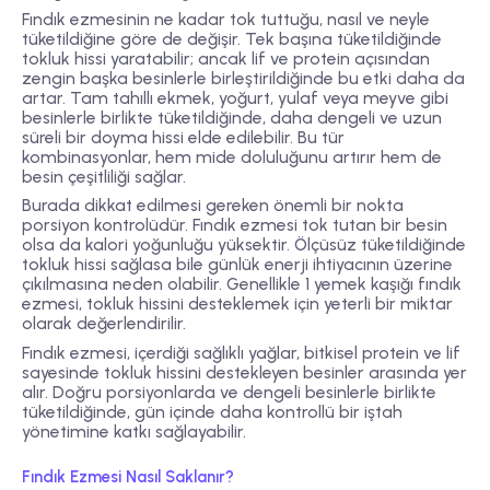
Fındık ezmesinin ne kadar tok tuttuğu, nasıl ve neyle
tüketildiğine göre de değişir. Tek başına tüketildiğinde
tokluk hissi yaratabilir; ancak lif ve protein açısından
zengin başka besinlerle birleştirildiğinde bu etki daha da
artar. Tam tahıllı ekmek, yoğurt, yulaf veya meyve gibi
besinlerle birlikte tüketildiğinde, daha dengeli ve uzun
süreli bir doyma hissi elde edilebilir. Bu tür
kombinasyonlar, hem mide doluluğunu artırır hem de
besin çeşitliliği sağlar.
Burada dikkat edilmesi gereken önemli bir nokta
porsiyon kontrolüdür. Fındık ezmesi tok tutan bir besin
olsa da kalori yoğunluğu yüksektir. Ölçüsüz tüketildiğinde
tokluk hissi sağlasa bile günlük enerji ihtiyacının üzerine
çıkılmasına neden olabilir. Genellikle 1 yemek kaşığı fındık
ezmesi, tokluk hissini desteklemek için yeterli bir miktar
olarak değerlendirilir.
Fındık ezmesi, içerdiği sağlıklı yağlar, bitkisel protein ve lif
sayesinde tokluk hissini destekleyen besinler arasında yer
alır. Doğru porsiyonlarda ve dengeli besinlerle birlikte
tüketildiğinde, gün içinde daha kontrollü bir iştah
yönetimine katkı sağlayabilir.
Fındık Ezmesi Nasıl Saklanır?