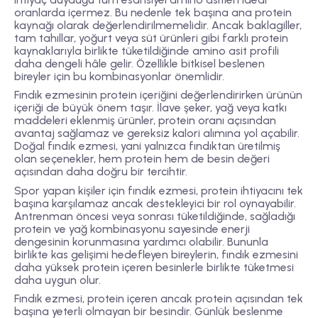
oranlarda içermez. Bu nedenle tek başına ana protein
kaynağı olarak değerlendirilmemelidir. Ancak baklagiller,
tam tahıllar, yoğurt veya süt ürünleri gibi farklı protein
kaynaklarıyla birlikte tüketildiğinde amino asit profili
daha dengeli hâle gelir. Özellikle bitkisel beslenen
bireyler için bu kombinasyonlar önemlidir.
Fındık ezmesinin protein içeriğini değerlendirirken ürünün
içeriği de büyük önem taşır. İlave şeker, yağ veya katkı
maddeleri eklenmiş ürünler, protein oranı açısından
avantaj sağlamaz ve gereksiz kalori alımına yol açabilir.
Doğal fındık ezmesi, yani yalnızca fındıktan üretilmiş
olan seçenekler, hem protein hem de besin değeri
açısından daha doğru bir tercihtir.
Spor yapan kişiler için fındık ezmesi, protein ihtiyacını tek
başına karşılamaz ancak destekleyici bir rol oynayabilir.
Antrenman öncesi veya sonrası tüketildiğinde, sağladığı
protein ve yağ kombinasyonu sayesinde enerji
dengesinin korunmasına yardımcı olabilir. Bununla
birlikte kas gelişimi hedefleyen bireylerin, fındık ezmesini
daha yüksek protein içeren besinlerle birlikte tüketmesi
daha uygun olur.
Fındık ezmesi, protein içeren ancak protein açısından tek
başına yeterli olmayan bir besindir. Günlük beslenme