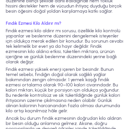
düzenine bilinçli şekilde dahil edildiğinde hem tokluk
hissini destekler hem de vücudun ihtiyaç duyduğu birçok
besin öğesini doğal yoldan karşılamaya katkı sağlar.
Fındık Ezmesi Kilo Aldırır mı?
Fındık ezmesi kilo aldırır mı sorusu, özellikle kilo kontrolü
yapanlar ve beslenme düzenini dengelemek isteyenler
için oldukça merak edilen bir konudur. Bu sorunun cevabı
tek kelimelik bir evet ya da hayır değildir. Fındık
ezmesinin kilo aldırıcı etkisi, tüketilen miktara, ürünün
içeriğine ve günlük beslenme düzenindeki yerine bağlı
olarak değişir.
Fındık ezmesi yüksek enerji içeren bir besindir. Bunun
temel sebebi, fındığın doğal olarak sağlıklı yağlar
bakımından zengin olmasıdır. 1 yemek kaşığı fındık
ezmesi ortalama olarak 90–100 kalori civarındadır. Bu
kalori miktarı, küçük bir porsiyon için oldukça yoğundur.
Bu nedenle kontrolsüz ve sık tüketildiğinde günlük kalori
ihtiyacının üzerine çıkılmasına neden olabilir. Günlük
alınan kalorinin harcanandan fazla olması durumunda
kilo artışı kaçınılmaz hâle gelir.
Ancak bu durum fındık ezmesinin doğrudan kilo aldıran
bir besin olduğu anlamına gelmez. Aksine, doğru
porsiyonlarda ve dengeli öğünler içinde tüketildiğinde