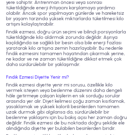
yere sahiptir. Antrenman öncesi veya sonrası
tüketildiğinde enerji ihtiyacını karşılamaya yardımcı
olabilir. Ancak spor yapılmayan günlerde ve hareketsiz
bir yaşam tarzında yüksek miktarlarda tüketilmesi kilo
artışını kolaylaştırabilir.
Fındık ezmesi, doğru ürün seçimi ve bilinçli porsiyonlarla
tüketildiğinde kilo aldırmak zorunda değildir. Aşırıya
kaçıldığında ise sağlıklı bir besin olsa bile enerji fazlası
yaratarak kilo artışına zemin hazırlayabilir. Bu nedenle
fındık ezmesini tamamen hayatından çıkarmak yerine,
ne kadar ve ne zaman tüketildiğine dikkat etmek çok
daha sürdürülebilir bir yaklaşımdır.
Fındık Ezmesi Diyette Yenir mi?
Fındık ezmesi diyette yenir mi sorusu, özellikle kilo
vermek isteyen veya beslenme düzenini daha dengeli
hâle getirmeye çalışan kişilerin en sık sorduğu sorular
arasında yer alır. Diyet kelimesi çoğu zaman kısıtlamak,
yasaklamak ve yüksek kalorili besinlerden tamamen
uzak durmak gibi algılansa da, sürdürülebilir bir
beslenme yaklaşımı için bu bakış açısı her zaman doğru
değildir. Fındık ezmesi de bu noktada doğru şekilde ele
alındığında diyette yer bulabilen besinlerden biridir.