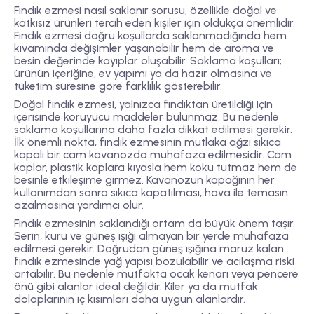
Fındık ezmesi nasıl saklanır sorusu, özellikle doğal ve
katkısız ürünleri tercih eden kişiler için oldukça önemlidir.
Fındık ezmesi doğru koşullarda saklanmadığında hem
kıvamında değişimler yaşanabilir hem de aroma ve
besin değerinde kayıplar oluşabilir. Saklama koşulları;
ürünün içeriğine, ev yapımı ya da hazır olmasına ve
tüketim süresine göre farklılık gösterebilir.
Doğal fındık ezmesi, yalnızca fındıktan üretildiği için
içerisinde koruyucu maddeler bulunmaz. Bu nedenle
saklama koşullarına daha fazla dikkat edilmesi gerekir.
İlk önemli nokta, fındık ezmesinin mutlaka ağzı sıkıca
kapalı bir cam kavanozda muhafaza edilmesidir. Cam
kaplar, plastik kaplara kıyasla hem koku tutmaz hem de
besinle etkileşime girmez. Kavanozun kapağının her
kullanımdan sonra sıkıca kapatılması, hava ile temasın
azalmasına yardımcı olur.
Fındık ezmesinin saklandığı ortam da büyük önem taşır.
Serin, kuru ve güneş ışığı almayan bir yerde muhafaza
edilmesi gerekir. Doğrudan güneş ışığına maruz kalan
fındık ezmesinde yağ yapısı bozulabilir ve acılaşma riski
artabilir. Bu nedenle mutfakta ocak kenarı veya pencere
önü gibi alanlar ideal değildir. Kiler ya da mutfak
dolaplarının iç kısımları daha uygun alanlardır.