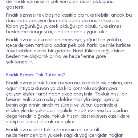
de fındık ezmesinin çok yönlü bir besin olduğunu
gösterir.
Fındık ezmesi tek başına kaşıkla da tüketilebilir; ancak bu
durumda porsiyon kontrolü daha da önem kazanır.
Kalori yoğunluğu yüksek olduğu için ölçülü tüketilmesi,
beslenme dengesi açısından daha uygun olur.
Fındık ezmesi; ekmekten meyveye, yoğurttan yulafa,
içeceklerden tatlılara kadar pek çok farklı besinle birlikte
tüketilebilen esnek bir gıdadır. Nasıl tüketileceği, kişinin
beslenme alışkanlıklarına ve hedeflerine göre
şekillenebilir.
Fındık Ezmesi Tok Tutar mı?
Fındık ezmesi tok tutar mı sorusu, özellikle sık acıkan, ara
öğün ihtiyacı duyan ya da kilo kontrolü sağlamaya
çalışan kişiler tarafından sıkça araştırılır. Tokluk hissi, bir
besinin yalnızca mideyi doldurmasıyla değil; içerdiği
besin öğelerinin sindirim süresi ve vücut üzerindeki
etkileriyle de yakından ilişkilidir. Fındık ezmesi bu açıdan
değerlendirildiğinde, tokluk hissini destekleyen özelliklere
sahip bir besin olarak öne çıkar.
Fındık ezmesinin tok tutmasının en önemli
nedenlerinden biri yüksek sağlıklı yağ içeriğidir. Yağlar,