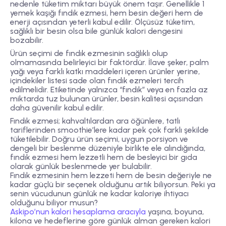
nedenle tüketim miktarı büyük önem taşır. Genellikle 1
yemek kaşığı fındık ezmesi, hem besin değeri hem de
enerji açısından yeterli kabul edilir. Ölçüsüz tüketim,
sağlıklı bir besin olsa bile günlük kalori dengesini
bozabilir.
Ürün seçimi de fındık ezmesinin sağlıklı olup
olmamasında belirleyici bir faktördür. İlave şeker, palm
yağı veya farklı katkı maddeleri içeren ürünler yerine,
içindekiler listesi sade olan fındık ezmeleri tercih
edilmelidir. Etiketinde yalnızca “fındık” veya en fazla az
miktarda tuz bulunan ürünler, besin kalitesi açısından
daha güvenilir kabul edilir.
Fındık ezmesi; kahvaltılardan ara öğünlere, tatlı
tariflerinden smoothie’lere kadar pek çok farklı şekilde
tüketilebilir. Doğru ürün seçimi, uygun porsiyon ve
dengeli bir beslenme düzeniyle birlikte ele alındığında,
fındık ezmesi hem lezzetli hem de besleyici bir gıda
olarak günlük beslenmede yer bulabilir.
Fındık ezmesinin hem lezzeti hem de besin değeriyle ne
kadar güçlü bir seçenek olduğunu artık biliyorsun. Peki ya
senin vücudunun günlük ne kadar kaloriye ihtiyacı
olduğunu biliyor musun?
Askipo’nun kalori hesaplama aracıyla
yaşına, boyuna,
kilona ve hedeflerine göre günlük alman gereken kalori