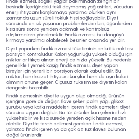
Fındık ezmesi, sağlıklı yağlar bakımından zengin bir
besindir. İçeriğindeki tekli doymamış yağ asitleri, vücudun
enerji ihtiyacını karşılamaya yardımcı olurken aynı
zamanda uzun süreli tokluk hissi sağlayabilir. Diyet
sürecinde en sık yaşanan problemlerden biri, öğünlerden
kısa süre sonra yeniden acıkmak ve kontrolsüz
atıştırmalara yönelmektir. Fındık ezmesi, bu döngüyü
kırmaya yardımcı olabilecek besinler arasında yer alır.
Diyet yaparken fındık ezmesi tüketiminin en kritik noktası
porsiyon kontrolüdür. Kalori yoğunluğu yüksek olduğu için
miktar arttıkça alınan enerji de hızla yükselir. Bu nedenle
genellikle 1 yemek kaşığı fındık ezmesi, diyet yapan
bireyler için yeterli bir porsiyon olarak kabul edilir. Bu
miktar, hem lezzet ihtiyacını karşılar hem de aşırı kalori
alımının önüne geçer. Ölçüsüz tüketim ise diyetin kalori
dengesini bozabilir.
Fındık ezmesinin diyette uygun olup olmadığı, ürünün
içeriğine göre de değişir. İlave şeker, palm yağı, glikoz
şurubu veya katkı maddeleri içeren fındık ezmeleri diyet
sürecine uygun değildir. Bu tür ürünler kan şekerini hızlı
yükseltebilir ve kısa sürede yeniden açlık hissine neden
olabilir. Diyette tercih edilmesi gereken fındık ezmesi,
yalnızca fındık içeren ya da çok az tuz ilavesi bulunan
doğal ürünlerdir.