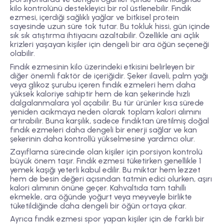
kilo kontrolünü destekleyici bir rol üstlenebilir. Fındık
ezmesi, içerdiği sağlıklı yağlar ve bitkisel protein
sayesinde uzun süre tok tutar. Bu tokluk hissi, gün içinde
sık sık atıştırma ihtiyacını azaltabilir. Özellikle ani açlık
krizleri yaşayan kişiler için dengeli bir ara öğün seçeneği
olabilir.
Fındık ezmesinin kilo üzerindeki etkisini belirleyen bir
diğer önemli faktör de içeriğidir. Şeker ilaveli, palm yağı
veya glikoz şurubu içeren fındık ezmeleri hem daha
yüksek kaloriye sahiptir hem de kan şekerinde hızlı
dalgalanmalara yol açabilir. Bu tür ürünler kısa sürede
yeniden acıkmaya neden olarak toplam kalori alımını
artırabilir. Buna karşılık, sadece fındıktan üretilmiş doğal
fındık ezmeleri daha dengeli bir enerji sağlar ve kan
şekerinin daha kontrollü yükselmesine yardımcı olur.
Zayıflama sürecinde olan kişiler için porsiyon kontrolü
büyük önem taşır. Fındık ezmesi tüketirken genellikle 1
yemek kaşığı yeterli kabul edilir. Bu miktar hem lezzet
hem de besin değeri açısından tatmin edici olurken, aşırı
kalori alımının önüne geçer. Kahvaltıda tam tahıllı
ekmekle, ara öğünde yoğurt veya meyveyle birlikte
tüketildiğinde daha dengeli bir öğün ortaya çıkar.
Ayrıca fındık ezmesi spor yapan kişiler için de farklı bir