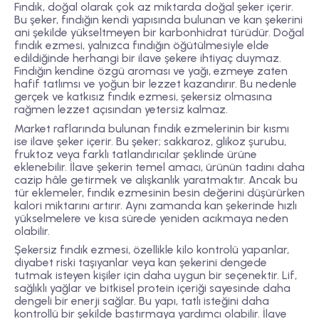
Fındık, doğal olarak çok az miktarda doğal şeker içerir.
Bu şeker, fındığın kendi yapısında bulunan ve kan şekerini
ani şekilde yükseltmeyen bir karbonhidrat türüdür. Doğal
fındık ezmesi, yalnızca fındığın öğütülmesiyle elde
edildiğinde herhangi bir ilave şekere ihtiyaç duymaz.
Fındığın kendine özgü aroması ve yağı, ezmeye zaten
hafif tatlımsı ve yoğun bir lezzet kazandırır. Bu nedenle
gerçek ve katkısız fındık ezmesi, şekersiz olmasına
rağmen lezzet açısından yetersiz kalmaz.
Market raflarında bulunan fındık ezmelerinin bir kısmı
ise ilave şeker içerir. Bu şeker; sakkaroz, glikoz şurubu,
fruktoz veya farklı tatlandırıcılar şeklinde ürüne
eklenebilir. İlave şekerin temel amacı, ürünün tadını daha
cazip hâle getirmek ve alışkanlık yaratmaktır. Ancak bu
tür eklemeler, fındık ezmesinin besin değerini düşürürken
kalori miktarını artırır. Aynı zamanda kan şekerinde hızlı
yükselmelere ve kısa sürede yeniden acıkmaya neden
olabilir.
Şekersiz fındık ezmesi, özellikle kilo kontrolü yapanlar,
diyabet riski taşıyanlar veya kan şekerini dengede
tutmak isteyen kişiler için daha uygun bir seçenektir. Lif,
sağlıklı yağlar ve bitkisel protein içeriği sayesinde daha
dengeli bir enerji sağlar. Bu yapı, tatlı isteğini daha
kontrollü bir şekilde bastırmaya yardımcı olabilir. İlave