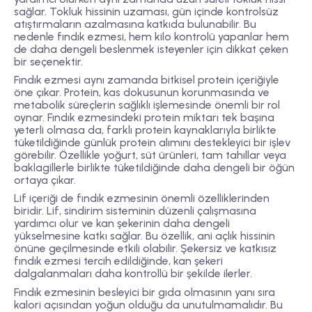
sağlar. Tokluk hissinin uzaması, gün içinde kontrolsüz
atıştırmaların azalmasına katkıda bulunabilir. Bu
nedenle fındık ezmesi, hem kilo kontrolü yapanlar hem
de daha dengeli beslenmek isteyenler için dikkat çeken
bir seçenektir.
Fındık ezmesi aynı zamanda bitkisel protein içeriğiyle
öne çıkar. Protein, kas dokusunun korunmasında ve
metabolik süreçlerin sağlıklı işlemesinde önemli bir rol
oynar. Fındık ezmesindeki protein miktarı tek başına
yeterli olmasa da, farklı protein kaynaklarıyla birlikte
tüketildiğinde günlük protein alımını destekleyici bir işlev
görebilir. Özellikle yoğurt, süt ürünleri, tam tahıllar veya
baklagillerle birlikte tüketildiğinde daha dengeli bir öğün
ortaya çıkar.
Lif içeriği de fındık ezmesinin önemli özelliklerinden
biridir. Lif, sindirim sisteminin düzenli çalışmasına
yardımcı olur ve kan şekerinin daha dengeli
yükselmesine katkı sağlar. Bu özellik, ani açlık hissinin
önüne geçilmesinde etkili olabilir. Şekersiz ve katkısız
fındık ezmesi tercih edildiğinde, kan şekeri
dalgalanmaları daha kontrollü bir şekilde ilerler.
Fındık ezmesinin besleyici bir gıda olmasının yanı sıra
kalori açısından yoğun olduğu da unutulmamalıdır. Bu