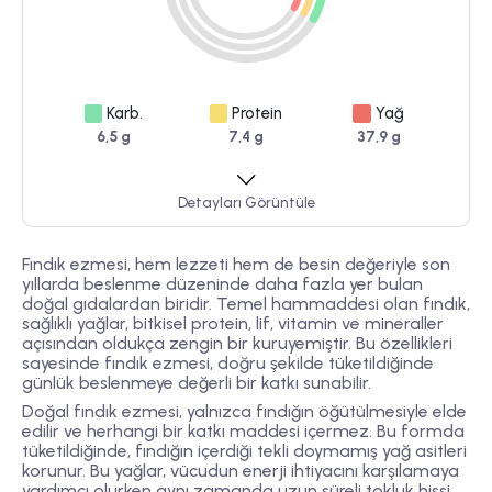
Karb.
Protein
Yağ
6,5 g
7,4 g
37,9 g
Detayları Görüntüle
Fındık ezmesi, hem lezzeti hem de besin değeriyle son
yıllarda beslenme düzeninde daha fazla yer bulan
doğal gıdalardan biridir. Temel hammaddesi olan fındık,
sağlıklı yağlar, bitkisel protein, lif, vitamin ve mineraller
açısından oldukça zengin bir kuruyemiştir. Bu özellikleri
sayesinde fındık ezmesi, doğru şekilde tüketildiğinde
günlük beslenmeye değerli bir katkı sunabilir.
Doğal fındık ezmesi, yalnızca fındığın öğütülmesiyle elde
edilir ve herhangi bir katkı maddesi içermez. Bu formda
tüketildiğinde, fındığın içerdiği tekli doymamış yağ asitleri
korunur. Bu yağlar, vücudun enerji ihtiyacını karşılamaya
yardımcı olurken aynı zamanda uzun süreli tokluk hissi