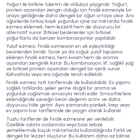
Yoğurt ile birlikte tüketim de oldukça yaygındır. Yoğurt,
protein açısından zengin olduğu için fındık ezmesiyle bir
araya geldiğinde daha dengeli bir öğün ortaya çıkar. Ara
öğünlerde birkaç kaşık yoğurdun içine az miktarda fındık
ezmesi eklemek, hem lezzetli hem de doyurucu bir
alternatif sunar. Bitkisel beslenenler için bitkisel
yoğurtlarla da benzer kombinasyonlar yapılabilir.
Yulaf ezmesi, fındık ezmesinin en sık eşleştirildiği
besinlerden biridir. Sıcak ya da soğuk yulaf lapasına
eklenen fındık ezmesi, hem kıvam hem de aroma
açısından zenginlik katar. Bu kombinasyon, lif, sağlıklı yağ
ve bitkisel protein açısından dengeli bir içerik sunar.
Kahvaltıda veya ara öğünde tercih edilebilir.
Fındık ezmesi tatlı tariflerinde de kullanılabilir. Ev yapımı
sağlıklı tatlılarda, şeker yerine doğal bir aroma ve
yoğunluk sağlamak amacıyla tercih edilir. Smoothie’lere
eklendiğinde içeceğin besin değerini artırır ve daha
doyurucu hâle getirir. Aynı zamanda pankek, krep veya
ev yapımı bar tariflerinde de yaygın olarak kullanılır.
Tuzlu tariflerde de fındık ezmesine yer verilebilir.
Özellikle salata soslarında veya bazı sebze
yemeklerinde küçük miktarlarda kullanıldığında farklı ve
dengeli bir lezzet oluşturur. Bu kullanım daha az bilinse