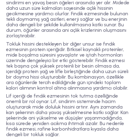
sindirimi en yavaş besin öğeleri arasında yer alır. Midede
daha uzun süre kalmaları sayesinde açlık hissinin
gecikmesine yardımcı olurlar. Fındık ezmesinde bulunan
tekli doymamış yağ asitleri, enerji sağlar ve bu enerjinin
daha dengeli bir şekilde kullanılmasına katkı sunar. Bu
durum, öğünler arasında ani açlık krizlerinin oluşmasını
zorlaştırabilir.
Tokluk hissini destekleyen bir diğer unsur ise fındık
ezmesinin protein içeriğidir. Bitkisel kaynaklı proteinler,
mide boşalma süresini yavaşlatır ve iştah hormonları
üzerinde dengeleyici bir etki gösterebilir. Fındık ezmesi
tek başına çok yüksek proteinli bir besin olmasa da,
içerdiği protein yağ ve lifle birleştiğinde daha uzun süreli
bir doyma hissi oluşturabilir. Bu kombinasyon, özellikle
ara öğünlerde tercih edildiğinde gün içindeki toplam
kalori alımının kontrol altına alınmasına yardımcı olabilir.
Lif içeriği de fındık ezmesinin tok tutma özelliğinde
önemli bir rol oynar. Lif, sindirim sisteminde hacim
oluşturarak mide doluluk hissini artırır. Aynı zamanda
kan şekerinin daha yavaş yükselmesine katkı sağlar. Kan
şekerinde ani yükselme ve düşüşler yaşanmadığında,
kısa sürede yeniden acıkma ihtimali azalır. Bu nedenle
fındık ezmesi, rafine karbonhidratlara kıyasla daha
dengeli bir tokluk sağlar.