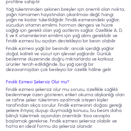
profiline sahiptir.
Yağ tüketiminden çekinen bireyler için önemli olan nokta,
yağın tamamen hayatından çıkarılması değil, hangi
yağın ne kadar tüketildiğidir. Fındık ezmesindeki yağlar,
vücudun vitamin emilimi, hormon dengesi ve hücre
sağlığı için gerekli olan yağ asitlerini sağlar. Özellikle A, D,
E ve K vitaminlerinin emilimi için yağ alımı gereklidir ve
fındık ezmesi bu açıdan destekleyici bir besin olabilir.
Fındık ezmesi yağlı bir besindir; ancak içerdiği yağlar
doğal, kaliteli ve vücut için işlevsel yağlardır. Günlük
beslenme düzeninde doğru miktarlarda ve katkısız
ürünler tercih edildiğinde, bu yağ içeriği bir
dezavantajdan çok besleyici bir özellik hâline gelir.
Fındık Ezmesi Şekersiz Olur mu?
Fındık ezmesi şekersiz olur mu sorusu, özellikle sağlıklı
beslenmeye özen gösteren, etiket okuma alışkanlığı olan
ve rafine şeker tüketimini azaltmak isteyen kişiler
tarafından sıkça sorulur. Fındık ezmesinin doğası gereği
şekere ihtiyaç duyup duymadığı konusu, bu besini daha
bilinçli tüketmek açısından önemlidir. Kısa cevapla
başlamak gerekirse, fındık ezmesi şekersiz olabilir ve
hatta en ideal formu da şekersiz olanıdır.