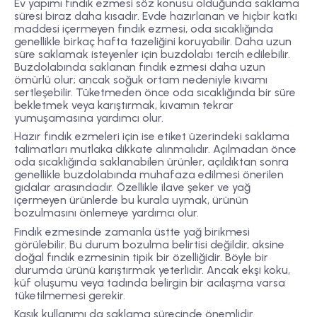
Ev yapımı fındık ezmesi söz konusu olduğunda saklama
süresi biraz daha kısadır. Evde hazırlanan ve hiçbir katkı
maddesi içermeyen fındık ezmesi, oda sıcaklığında
genellikle birkaç hafta tazeliğini koruyabilir. Daha uzun
süre saklamak isteyenler için buzdolabı tercih edilebilir.
Buzdolabında saklanan fındık ezmesi daha uzun
ömürlü olur; ancak soğuk ortam nedeniyle kıvamı
sertleşebilir. Tüketmeden önce oda sıcaklığında bir süre
bekletmek veya karıştırmak, kıvamın tekrar
yumuşamasına yardımcı olur.
Hazır fındık ezmeleri için ise etiket üzerindeki saklama
talimatları mutlaka dikkate alınmalıdır. Açılmadan önce
oda sıcaklığında saklanabilen ürünler, açıldıktan sonra
genellikle buzdolabında muhafaza edilmesi önerilen
gıdalar arasındadır. Özellikle ilave şeker ve yağ
içermeyen ürünlerde bu kurala uymak, ürünün
bozulmasını önlemeye yardımcı olur.
Fındık ezmesinde zamanla üstte yağ birikmesi
görülebilir. Bu durum bozulma belirtisi değildir, aksine
doğal fındık ezmesinin tipik bir özelliğidir. Böyle bir
durumda ürünü karıştırmak yeterlidir. Ancak ekşi koku,
küf oluşumu veya tadında belirgin bir acılaşma varsa
tüketilmemesi gerekir.
Kaşık kullanımı da saklama sürecinde önemlidir.