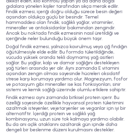
dikkat eden, kilo kontrolü yapan ya da daha doğal
gıdalara yönelen kişiler tarafından sıkça merak edilir.
Fındık ezmesi, içeriği doğru olduğu sürece besin değeri
açısından oldukça güçlü bir besindir. Temel
hammaddesi olan fındık; sağlıklı yağlar, vitaminler,
mineraller ve antioksidanlar bakımından zengindir.
Ancak bu noktada fındık ezmesinin nasıl üretildiği ve
içeriğinde neler bulunduğu büyük önem taşır.
Doğal fındık ezmesi, yalnızca kavrulmuş veya çiğ fındığın
öğütülmesiyle elde edilir. Bu formda tüketildiğinde,
vücuda yüksek oranda tekli doymamış yağ asitleri
sağlar. Bu yağlar, kalp ve damar sağlığını destekleyen
yağ türleri arasında yer alır. Aynı zamanda E vitamini
açısından zengin olması sayesinde hücreleri oksidatif
strese karşı korumaya yardımcı olur. Magnezyum, fosfor
ve potasyum gibi mineraller ise kas fonksiyonları, sinir
sistemi ve kemik sağlığı üzerinde olumlu etkilere sahiptir.
Fındık ezmesi aynı zamanda bitkisel protein içerir. Bu
özelliği sayesinde özellikle hayvansal protein tüketimini
azaltmak isteyenler, vejetaryenler ve veganlar için iyi bir
alternatiftir. İçerdiği protein ve sağlıklı yağ
kombinasyonu, uzun süre tok kalmaya yardımcı olabilir.
Bu da ani açlık ataklarını azaltarak gün içinde daha
dengeli bir beslenme düzeni kurulmasını destekler.