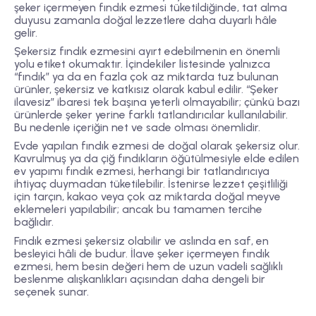
şeker içermeyen fındık ezmesi tüketildiğinde, tat alma
duyusu zamanla doğal lezzetlere daha duyarlı hâle
gelir.
Şekersiz fındık ezmesini ayırt edebilmenin en önemli
yolu etiket okumaktır. İçindekiler listesinde yalnızca
“fındık” ya da en fazla çok az miktarda tuz bulunan
ürünler, şekersiz ve katkısız olarak kabul edilir. “Şeker
ilavesiz” ibaresi tek başına yeterli olmayabilir; çünkü bazı
ürünlerde şeker yerine farklı tatlandırıcılar kullanılabilir.
Bu nedenle içeriğin net ve sade olması önemlidir.
Evde yapılan fındık ezmesi de doğal olarak şekersiz olur.
Kavrulmuş ya da çiğ fındıkların öğütülmesiyle elde edilen
ev yapımı fındık ezmesi, herhangi bir tatlandırıcıya
ihtiyaç duymadan tüketilebilir. İstenirse lezzet çeşitliliği
için tarçın, kakao veya çok az miktarda doğal meyve
eklemeleri yapılabilir; ancak bu tamamen tercihe
bağlıdır.
Fındık ezmesi şekersiz olabilir ve aslında en saf, en
besleyici hâli de budur. İlave şeker içermeyen fındık
ezmesi, hem besin değeri hem de uzun vadeli sağlıklı
beslenme alışkanlıkları açısından daha dengeli bir
seçenek sunar.