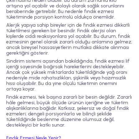
çıkılmasına neden olabilir. Bu durum zamanla kilo
artışına yol açabilir ve dolaylı olarak sağlık sorunlarını
beraberinde getirebilir. Bu nedenle fındık ezmesi
tüketiminde porsiyon kontrolü oldukça önemlidir.
Alerjik yapıya sahip bireyler için de fındık ezmesi dikkatli
tüketilmesi gereken bir besindir. Fındık alerjisi olan
kişilerde ciddi reaksiyonlara yol açabilir. Bu durum, fındık
ezmesinin genel olarak zararlı olduğu anlamına gelmez;
ancak bireysel hassasiyetlerin mutlaka dikkate alınması
gerektiğini gösterir.
Sindirim sistemi açısından bakıldığında, fındık ezmesi lif
içeriği sayesinde bağırsak hareketlerini destekleyebilir.
Ancak çok yüksek miktarlarda tüketildiğinde yağ oranı
nedeniyle mide rahatsızlıkları, şişkinlik veya hazımsızlık
hissi oluşabilir. Bu da yine ölçülü tüketimin önemini
ortaya koyar.
Fındık ezmesi, tek başına zararlı bir besin değildir. Zararlı
hâle gelmesi, büyük ölçüde ürünün içeriğine ve tüketim
alışkanlıklarına bağlıdır. Katkısız, şekersiz ve doğal fındık
ezmeleri; dengeli porsiyonlarla ve bilinçli şekilde
tüketildiğinde beslenme düzenine olumsuz değil,
destekleyici bir katkı sunar.
Fındık Ezmesi Neyle Yenir?