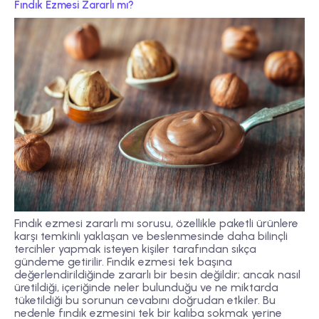
Fındık Ezmesi Zararlı mı?
Fındık ezmesi zararlı mı sorusu, özellikle paketli ürünlere
karşı temkinli yaklaşan ve beslenmesinde daha bilinçli
tercihler yapmak isteyen kişiler tarafından sıkça
gündeme getirilir. Fındık ezmesi tek başına
değerlendirildiğinde zararlı bir besin değildir; ancak nasıl
üretildiği, içeriğinde neler bulunduğu ve ne miktarda
tüketildiği bu sorunun cevabını doğrudan etkiler. Bu
nedenle fındık ezmesini tek bir kalıba sokmak yerine