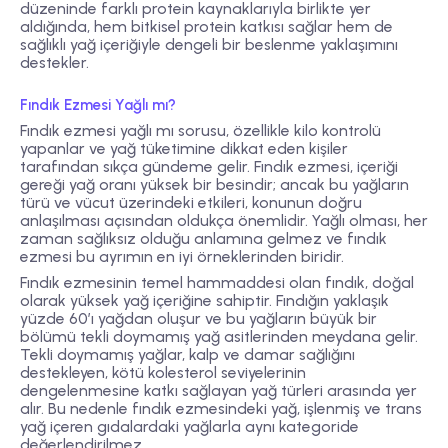
düzeninde farklı protein kaynaklarıyla birlikte yer
aldığında, hem bitkisel protein katkısı sağlar hem de
sağlıklı yağ içeriğiyle dengeli bir beslenme yaklaşımını
destekler.
Fındık Ezmesi Yağlı mı?
Fındık ezmesi yağlı mı sorusu, özellikle kilo kontrolü
yapanlar ve yağ tüketimine dikkat eden kişiler
tarafından sıkça gündeme gelir. Fındık ezmesi, içeriği
gereği yağ oranı yüksek bir besindir; ancak bu yağların
türü ve vücut üzerindeki etkileri, konunun doğru
anlaşılması açısından oldukça önemlidir. Yağlı olması, her
zaman sağlıksız olduğu anlamına gelmez ve fındık
ezmesi bu ayrımın en iyi örneklerinden biridir.
Fındık ezmesinin temel hammaddesi olan fındık, doğal
olarak yüksek yağ içeriğine sahiptir. Fındığın yaklaşık
yüzde 60’ı yağdan oluşur ve bu yağların büyük bir
bölümü tekli doymamış yağ asitlerinden meydana gelir.
Tekli doymamış yağlar, kalp ve damar sağlığını
destekleyen, kötü kolesterol seviyelerinin
dengelenmesine katkı sağlayan yağ türleri arasında yer
alır. Bu nedenle fındık ezmesindeki yağ, işlenmiş ve trans
yağ içeren gıdalardaki yağlarla aynı kategoride
değerlendirilmez.