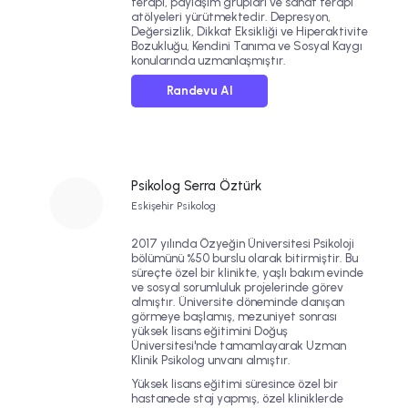
terapi, paylaşım grupları ve sanat terapi
atölyeleri yürütmektedir.
Depresyon
,
Değersizlik
,
Dikkat Eksikliği ve Hiperaktivite
Bozukluğu
,
Kendini Tanıma
ve
Sosyal Kaygı
konularında uzmanlaşmıştır.
Randevu Al
Psikolog Serra Öztürk
Eskişehir Psikolog
2017 yılında Özyeğin Üniversitesi Psikoloji
bölümünü %50 burslu olarak bitirmiştir. Bu
süreçte özel bir klinikte, yaşlı bakım evinde
ve sosyal sorumluluk projelerinde görev
almıştır. Üniversite döneminde danışan
görmeye başlamış, mezuniyet sonrası
yüksek lisans eğitimini Doğuş
Üniversitesi'nde tamamlayarak Uzman
Klinik Psikolog unvanı almıştır.
Yüksek lisans eğitimi süresince özel bir
hastanede staj yapmış, özel kliniklerde