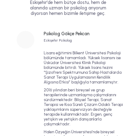
Eskişehir'de hem bütçe dostu, hem de
alanında uzman bir psikolog arıyorum
diyorsan hemen bizimle iletişime geç.
Psikolog Gökçe Pekcan
Eskişehir Psikolog
Lisans eğitimini Bilkent Üniversitesi Psikoloji
bölümünde tamamladı. Yüksek lisansını ise
Üsküdar Üniversitesi Klinik Psikoloji
bölümünde bitirdi. Yüksek lisans tezini
“Şizofreni Spektrumuna Sahip Hastalarda
Sanat Terapi Uygulamasının Kendilik
Algısına Etkisi” başlığıyla tamamlamıştır.
2016 yılından beri bireysel ve grup
terapilerinde uzmanlaşma çalışmalarını
sürdürmektedir.
Bilişsel Terapi
,
Sanat
Terapisi
ve
Kısa Süreli Çözüm Odaklı Terapi
yaklaşımlarını süpervizyon desteğiyle
terapide kullanmaktadır. Ergen, genç
yetişkin ve yetişkin danışanlarla
çalışmaktadır.
Halen Özyeğin Üniversitesi’nde bireysel