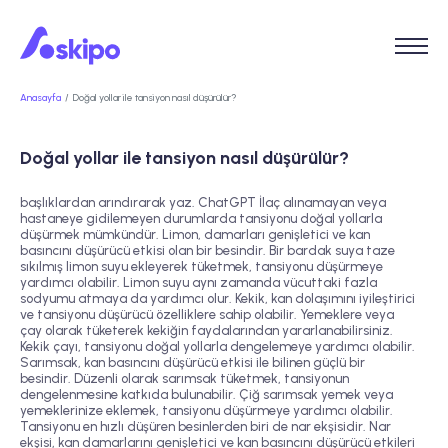
Anasayfa
Doğal yollar ile tansiyon nasıl düşürülür?
Doğal yollar ile tansiyon nasıl düşürülür?
başlıklardan arındırarak yaz. ChatGPT İlaç alınamayan veya
hastaneye gidilemeyen durumlarda tansiyonu doğal yollarla
düşürmek mümkündür. Limon, damarları genişletici ve kan
basıncını düşürücü etkisi olan bir besindir. Bir bardak suya taze
sıkılmış limon suyu ekleyerek tüketmek, tansiyonu düşürmeye
yardımcı olabilir. Limon suyu aynı zamanda vücuttaki fazla
sodyumu atmaya da yardımcı olur. Kekik, kan dolaşımını iyileştirici
ve tansiyonu düşürücü özelliklere sahip olabilir. Yemeklere veya
çay olarak tüketerek kekiğin faydalarından yararlanabilirsiniz.
Kekik çayı, tansiyonu doğal yollarla dengelemeye yardımcı olabilir.
Sarımsak, kan basıncını düşürücü etkisi ile bilinen güçlü bir
besindir. Düzenli olarak sarımsak tüketmek, tansiyonun
dengelenmesine katkıda bulunabilir. Çiğ sarımsak yemek veya
yemeklerinize eklemek, tansiyonu düşürmeye yardımcı olabilir.
Tansiyonu en hızlı düşüren besinlerden biri de nar ekşisidir. Nar
ekşisi, kan damarlarını genişletici ve kan basıncını düşürücü etkileri