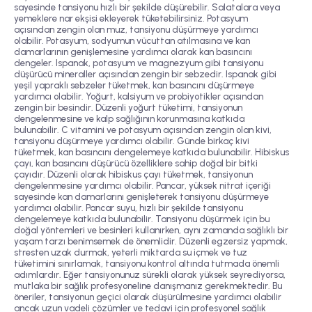
sayesinde tansiyonu hızlı bir şekilde düşürebilir. Salatalara veya
yemeklere nar ekşisi ekleyerek tüketebilirsiniz. Potasyum
açısından zengin olan muz, tansiyonu düşürmeye yardımcı
olabilir. Potasyum, sodyumun vücuttan atılmasına ve kan
damarlarının genişlemesine yardımcı olarak kan basıncını
dengeler. Ispanak, potasyum ve magnezyum gibi tansiyonu
düşürücü mineraller açısından zengin bir sebzedir. Ispanak gibi
yeşil yapraklı sebzeler tüketmek, kan basıncını düşürmeye
yardımcı olabilir. Yoğurt, kalsiyum ve probiyotikler açısından
zengin bir besindir. Düzenli yoğurt tüketimi, tansiyonun
dengelenmesine ve kalp sağlığının korunmasına katkıda
bulunabilir. C vitamini ve potasyum açısından zengin olan kivi,
tansiyonu düşürmeye yardımcı olabilir. Günde birkaç kivi
tüketmek, kan basıncını dengelemeye katkıda bulunabilir. Hibiskus
çayı, kan basıncını düşürücü özelliklere sahip doğal bir bitki
çayıdır. Düzenli olarak hibiskus çayı tüketmek, tansiyonun
dengelenmesine yardımcı olabilir. Pancar, yüksek nitrat içeriği
sayesinde kan damarlarını genişleterek tansiyonu düşürmeye
yardımcı olabilir. Pancar suyu, hızlı bir şekilde tansiyonu
dengelemeye katkıda bulunabilir. Tansiyonu düşürmek için bu
doğal yöntemleri ve besinleri kullanırken, aynı zamanda sağlıklı bir
yaşam tarzı benimsemek de önemlidir. Düzenli egzersiz yapmak,
stresten uzak durmak, yeterli miktarda su içmek ve tuz
tüketimini sınırlamak, tansiyonu kontrol altında tutmada önemli
adımlardır. Eğer tansiyonunuz sürekli olarak yüksek seyrediyorsa,
mutlaka bir sağlık profesyoneline danışmanız gerekmektedir. Bu
öneriler, tansiyonun geçici olarak düşürülmesine yardımcı olabilir
ancak uzun vadeli çözümler ve tedavi için profesyonel sağlık