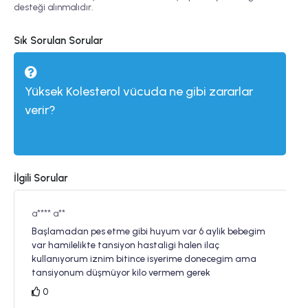
desteği alınmalıdır.
Sık Sorulan Sorular
Yüksek Kolesterol vücuda ne gibi zararlar
Ko
verir?
İlgili Sorular
a**** a**
Başlamadan pes etme gibi huyum var 6 aylik bebegim
var hamilelikte tansiyon hastaligi halen ilaç
kullanıyorum iznim bitince isyerime donecegim ama
tansiyonum düşmüyor kilo vermem gerek
0