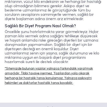
miktarının, vücut kilo endeksinin ve herhangi bir hastalığı
olup olmadığının bilinmesi gerekir. Askipo diyet ve
beslenme uzmanlarımız ile görüştüğünde tüm bu
soruların cevaplarını samimiyetle vermen, sağlıklı bir
diyete başlaman adına önem arz etmektedir.
Sağlıklı Bir Diyet Programı Nasıl Olmalı?
Öncelikle şunu hatırlatmakta yarar görmekteyiz. Hiçbir
zaman kilo vermek adına sağlığını tehlikeye düşürecek
ve hayati anlamda riske gireceğin diyetleri bir uzmana
danışmadan yapmamalısın. Sağlıklı bir diyet için bir
diyetisyen desteği en önemli koşuldur. Diyet
uzmanlarımız senin için yaşına, sağlık durumuna ve kilo
miktarına uygun en başarılı diyet programlarını
hazırlamak sureti ile destek olacaktır.
*Sitemizde bulunan yazılar yalnızca farkındalık yaratmak
amaçlıdır. Tıbbi tavsiye içermez. Yazılardan yola çıkarak
herhangi bir hastalık tanısı konulamaz. Yalnızca psikiyatri
hekimleri ve doktorlar hastalık tanısı koyabilir.