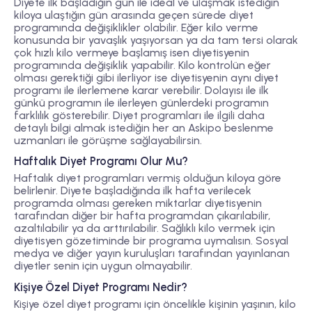
Diyete ilk başladığın gün ile ideal ve ulaşmak istediğin
kiloya ulaştığın gün arasında geçen sürede diyet
programında değişiklikler olabilir. Eğer kilo verme
konusunda bir yavaşlık yaşıyorsan ya da tam tersi olarak
çok hızlı kilo vermeye başlamış isen diyetisyenin
programında değişiklik yapabilir. Kilo kontrolün eğer
olması gerektiği gibi ilerliyor ise diyetisyenin aynı diyet
programı ile ilerlemene karar verebilir. Dolayısı ile ilk
günkü programın ile ilerleyen günlerdeki programın
farklılık gösterebilir. Diyet programları ile ilgili daha
detaylı bilgi almak istediğin her an Askipo beslenme
uzmanları ile görüşme sağlayabilirsin.
Haftalık Diyet Programı Olur Mu?
Haftalık diyet programları vermiş olduğun kiloya göre
belirlenir. Diyete başladığında ilk hafta verilecek
programda olması gereken miktarlar diyetisyenin
tarafından diğer bir hafta programdan çıkarılabilir,
azaltılabilir ya da arttırılabilir. Sağlıklı kilo vermek için
diyetisyen gözetiminde bir programa uymalısın. Sosyal
medya ve diğer yayın kuruluşları tarafından yayınlanan
diyetler senin için uygun olmayabilir.
Kişiye Özel Diyet Programı Nedir?
Kişiye özel diyet programı için öncelikle kişinin yaşının, kilo