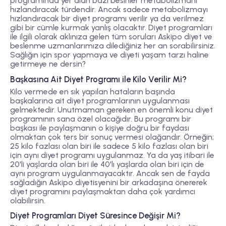
programında yer alan bazı besinler metabolizmanı
hızlandıracak türdendir. Ancak sadece metabolizmayı
hızlandıracak bir diyet programı verilir ya da verilmez
gibi bir cümle kurmak yanlış olacaktır. Diyet programları
ile ilgili olarak aklınıza gelen tüm soruları Askipo diyet ve
beslenme uzmanlarımıza dilediğiniz her an sorabilirsiniz.
Sağlığın için spor yapmaya ve diyeti yaşam tarzı haline
getirmeye ne dersin?
Başkasına Ait Diyet Programı ile Kilo Verilir Mi?
Kilo vermede en sık yapılan hataların başında
başkalarına ait diyet programlarının uygulanması
gelmektedir. Unutmaman gereken en önemli konu diyet
programının sana özel olacağıdır. Bu programı bir
başkası ile paylaşmanın o kişiye doğru bir faydası
olmaktan çok ters bir sonuç vermesi olağandır. Örneğin;
25 kilo fazlası olan biri ile sadece 5 kilo fazlası olan biri
için aynı diyet programı uygulanmaz. Ya da yaş itibari ile
20'li yaşlarda olan biri ile 40'lı yaşlarda olan biri için de
aynı program uygulanmayacaktır. Ancak sen de fayda
sağladığın Askipo diyetisyenini bir arkadaşına önererek
diyet programını paylaşmaktan daha çok yardımcı
olabilirsin.
Diyet Programları Diyet Süresince Değişir Mi?