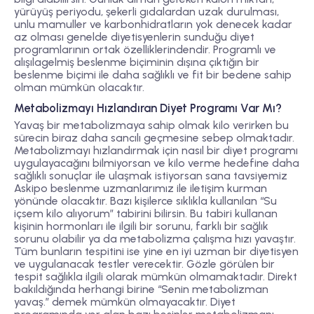
yürüyüş periyodu, şekerli gıdalardan uzak durulması,
unlu mamuller ve karbonhidratların yok denecek kadar
az olması genelde diyetisyenlerin sunduğu diyet
programlarının ortak özelliklerindendir. Programlı ve
alışılagelmiş beslenme biçiminin dışına çıktığın bir
beslenme biçimi ile daha sağlıklı ve fit bir bedene sahip
olman mümkün olacaktır.
Metabolizmayı Hızlandıran Diyet Programı Var Mı?
Yavaş bir metabolizmaya sahip olmak kilo verirken bu
sürecin biraz daha sancılı geçmesine sebep olmaktadır.
Metabolizmayı hızlandırmak için nasıl bir diyet programı
uygulayacağını bilmiyorsan ve kilo verme hedefine daha
sağlıklı sonuçlar ile ulaşmak istiyorsan sana tavsiyemiz
Askipo beslenme uzmanlarımız ile iletişim kurman
yönünde olacaktır. Bazı kişilerce sıklıkla kullanılan “Su
içsem kilo alıyorum” tabirini bilirsin. Bu tabiri kullanan
kişinin hormonları ile ilgili bir sorunu, farklı bir sağlık
sorunu olabilir ya da metabolizma çalışma hızı yavaştır.
Tüm bunların tespitini ise yine en iyi uzman bir diyetisyen
ve uygulanacak testler verecektir. Gözle görülen bir
tespit sağlıkla ilgili olarak mümkün olmamaktadır. Direkt
bakıldığında herhangi birine “Senin metabolizman
yavaş.” demek mümkün olmayacaktır. Diyet