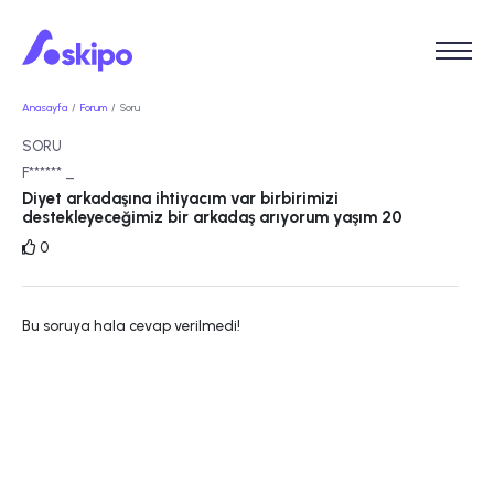
Anasayfa
Forum
Soru
SORU
F****** _
Diyet arkadaşına ihtiyacım var birbirimizi
destekleyeceğimiz bir arkadaş arıyorum yaşım 20
0
Bu soruya hala cevap verilmedi!