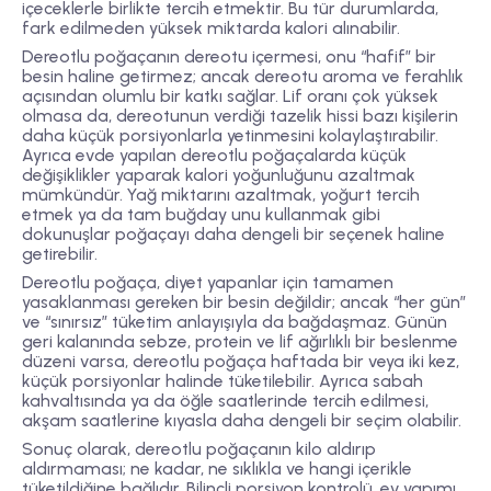
içeceklerle birlikte tercih etmektir. Bu tür durumlarda,
fark edilmeden yüksek miktarda kalori alınabilir.
Dereotlu poğaçanın dereotu içermesi, onu “hafif” bir
besin haline getirmez; ancak dereotu aroma ve ferahlık
açısından olumlu bir katkı sağlar. Lif oranı çok yüksek
olmasa da, dereotunun verdiği tazelik hissi bazı kişilerin
daha küçük porsiyonlarla yetinmesini kolaylaştırabilir.
Ayrıca evde yapılan dereotlu poğaçalarda küçük
değişiklikler yaparak kalori yoğunluğunu azaltmak
mümkündür. Yağ miktarını azaltmak, yoğurt tercih
etmek ya da tam buğday unu kullanmak gibi
dokunuşlar poğaçayı daha dengeli bir seçenek haline
getirebilir.
Dereotlu poğaça, diyet yapanlar için tamamen
yasaklanması gereken bir besin değildir; ancak “her gün”
ve “sınırsız” tüketim anlayışıyla da bağdaşmaz. Günün
geri kalanında sebze, protein ve lif ağırlıklı bir beslenme
düzeni varsa, dereotlu poğaça haftada bir veya iki kez,
küçük porsiyonlar halinde tüketilebilir. Ayrıca sabah
kahvaltısında ya da öğle saatlerinde tercih edilmesi,
akşam saatlerine kıyasla daha dengeli bir seçim olabilir.
Sonuç olarak, dereotlu poğaçanın kilo aldırıp
aldırmaması; ne kadar, ne sıklıkla ve hangi içerikle
tüketildiğine bağlıdır. Bilinçli porsiyon kontrolü, ev yapımı