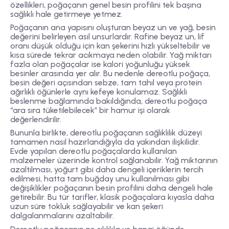
özellikleri, poğaçanın genel besin profilini tek başına
sağlıklı hale getirmeye yetmez.
Poğaçanın ana yapısını oluşturan beyaz un ve yağ, besin
değerini belirleyen asıl unsurlardır. Rafine beyaz un, lif
oranı düşük olduğu için kan şekerini hızlı yükseltebilir ve
kısa sürede tekrar acıkmaya neden olabilir. Yağ miktarı
fazla olan poğaçalar ise kalori yoğunluğu yüksek
besinler arasında yer alır. Bu nedenle dereotlu poğaça,
besin değeri açısından sebze, tam tahıl veya protein
ağırlıklı öğünlerle aynı kefeye konulamaz. Sağlıklı
beslenme bağlamında bakıldığında, dereotlu poğaça
“ara sıra tüketilebilecek” bir hamur işi olarak
değerlendirilir.
Bununla birlikte, dereotlu poğaçanın sağlıklılık düzeyi
tamamen nasıl hazırlandığıyla da yakından ilişkilidir.
Evde yapılan dereotlu poğaçalarda kullanılan
malzemeler üzerinde kontrol sağlanabilir. Yağ miktarının
azaltılması, yoğurt gibi daha dengeli içeriklerin tercih
edilmesi, hatta tam buğday unu kullanılması gibi
değişiklikler poğaçanın besin profilini daha dengeli hale
getirebilir. Bu tür tarifler, klasik poğaçalara kıyasla daha
uzun süre tokluk sağlayabilir ve kan şekeri
dalgalanmalarını azaltabilir.