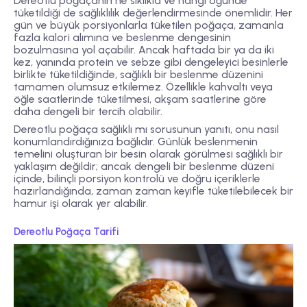
Dereotlu poğaçanın ne sıklıkla ve hangi öğünde
tüketildiği de sağlıklılık değerlendirmesinde önemlidir. Her
gün ve büyük porsiyonlarla tüketilen poğaça, zamanla
fazla kalori alımına ve beslenme dengesinin
bozulmasına yol açabilir. Ancak haftada bir ya da iki
kez, yanında protein ve sebze gibi dengeleyici besinlerle
birlikte tüketildiğinde, sağlıklı bir beslenme düzenini
tamamen olumsuz etkilemez. Özellikle kahvaltı veya
öğle saatlerinde tüketilmesi, akşam saatlerine göre
daha dengeli bir tercih olabilir.
Dereotlu poğaça sağlıklı mı sorusunun yanıtı, onu nasıl
konumlandırdığınıza bağlıdır. Günlük beslenmenin
temelini oluşturan bir besin olarak görülmesi sağlıklı bir
yaklaşım değildir; ancak dengeli bir beslenme düzeni
içinde, bilinçli porsiyon kontrolü ve doğru içeriklerle
hazırlandığında, zaman zaman keyifle tüketilebilecek bir
hamur işi olarak yer alabilir.
Dereotlu Poğaça Tarifi