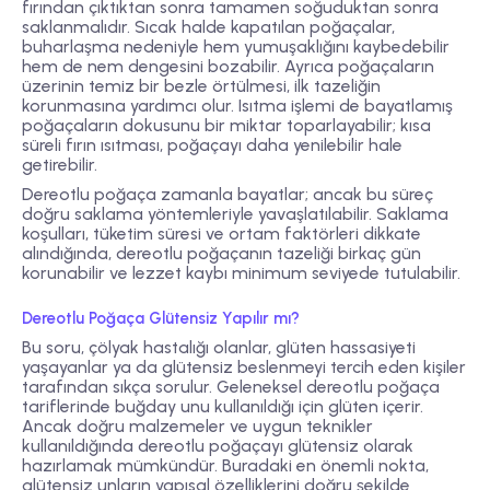
fırından çıktıktan sonra tamamen soğuduktan sonra
saklanmalıdır. Sıcak halde kapatılan poğaçalar,
buharlaşma nedeniyle hem yumuşaklığını kaybedebilir
hem de nem dengesini bozabilir. Ayrıca poğaçaların
üzerinin temiz bir bezle örtülmesi, ilk tazeliğin
korunmasına yardımcı olur. Isıtma işlemi de bayatlamış
poğaçaların dokusunu bir miktar toparlayabilir; kısa
süreli fırın ısıtması, poğaçayı daha yenilebilir hale
getirebilir.
Dereotlu poğaça zamanla bayatlar; ancak bu süreç
doğru saklama yöntemleriyle yavaşlatılabilir. Saklama
koşulları, tüketim süresi ve ortam faktörleri dikkate
alındığında, dereotlu poğaçanın tazeliği birkaç gün
korunabilir ve lezzet kaybı minimum seviyede tutulabilir.
Dereotlu Poğaça Glütensiz Yapılır mı?
Bu soru, çölyak hastalığı olanlar, glüten hassasiyeti
yaşayanlar ya da glütensiz beslenmeyi tercih eden kişiler
tarafından sıkça sorulur. Geleneksel dereotlu poğaça
tariflerinde buğday unu kullanıldığı için glüten içerir.
Ancak doğru malzemeler ve uygun teknikler
kullanıldığında dereotlu poğaçayı glütensiz olarak
hazırlamak mümkündür. Buradaki en önemli nokta,
glütensiz unların yapısal özelliklerini doğru şekilde