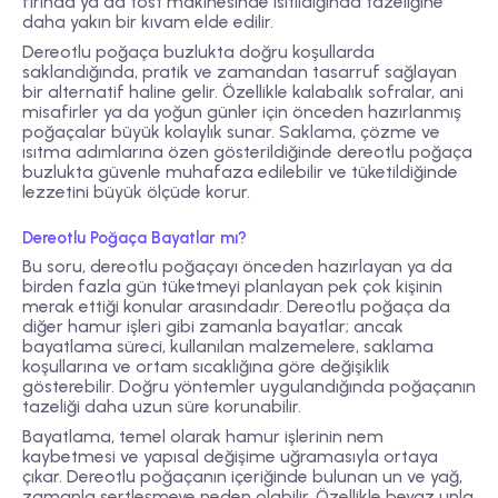
fırında ya da tost makinesinde ısıtıldığında tazeliğine
daha yakın bir kıvam elde edilir.
Dereotlu poğaça buzlukta doğru koşullarda
saklandığında, pratik ve zamandan tasarruf sağlayan
bir alternatif haline gelir. Özellikle kalabalık sofralar, ani
misafirler ya da yoğun günler için önceden hazırlanmış
poğaçalar büyük kolaylık sunar. Saklama, çözme ve
ısıtma adımlarına özen gösterildiğinde dereotlu poğaça
buzlukta güvenle muhafaza edilebilir ve tüketildiğinde
lezzetini büyük ölçüde korur.
Dereotlu Poğaça Bayatlar mı?
Bu soru, dereotlu poğaçayı önceden hazırlayan ya da
birden fazla gün tüketmeyi planlayan pek çok kişinin
merak ettiği konular arasındadır. Dereotlu poğaça da
diğer hamur işleri gibi zamanla bayatlar; ancak
bayatlama süreci, kullanılan malzemelere, saklama
koşullarına ve ortam sıcaklığına göre değişiklik
gösterebilir. Doğru yöntemler uygulandığında poğaçanın
tazeliği daha uzun süre korunabilir.
Bayatlama, temel olarak hamur işlerinin nem
kaybetmesi ve yapısal değişime uğramasıyla ortaya
çıkar. Dereotlu poğaçanın içeriğinde bulunan un ve yağ,
zamanla sertleşmeye neden olabilir. Özellikle beyaz unla