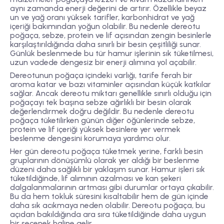
aynı zamanda enerji değerini de artırır. Özellikle beyaz
un ve yağ oranı yüksek tarifler, karbonhidrat ve yağ
içeriği bakımından yoğun olabilir. Bu nedenle dereotu
poğaça, sebze, protein ve lif açısından zengin besinlerle
karşılaştırıldığında daha sınırlı bir besin çeşitliliği sunar.
Günlük beslenmede bu tür hamur işlerinin sık tüketilmesi,
uzun vadede dengesiz bir enerji alımına yol açabilir.
Dereotunun poğaça içindeki varlığı, tarife ferah bir
aroma katar ve bazı vitaminler açısından küçük katkılar
sağlar. Ancak dereotu miktarı genellikle sınırlı olduğu için
poğaçayı tek başına sebze ağırlıklı bir besin olarak
değerlendirmek doğru değildir. Bu nedenle dereotu
poğaça tüketilirken günün diğer öğünlerinde sebze,
protein ve lif içeriği yüksek besinlere yer vermek
beslenme dengesini korumaya yardımcı olur.
Her gün dereotu poğaça tüketmek yerine, farklı besin
gruplarının dönüşümlü olarak yer aldığı bir beslenme
düzeni daha sağlıklı bir yaklaşım sunar. Hamur işleri sık
tüketildiğinde, lif alımının azalması ve kan şekeri
dalgalanmalarının artması gibi durumlar ortaya çıkabilir.
Bu da hem tokluk süresini kısaltabilir hem de gün içinde
daha sık acıkmaya neden olabilir. Dereotu poğaça, bu
açıdan bakıldığında ara sıra tüketildiğinde daha uygun
bir seçenek haline gelir.