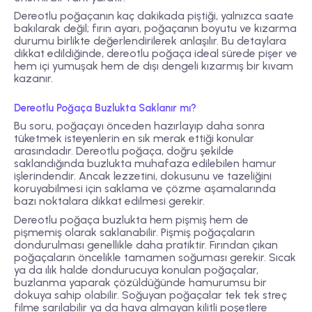
Dereotlu poğaçanın kaç dakikada piştiği, yalnızca saate
bakılarak değil; fırın ayarı, poğaçanın boyutu ve kızarma
durumu birlikte değerlendirilerek anlaşılır. Bu detaylara
dikkat edildiğinde, dereotlu poğaça ideal sürede pişer ve
hem içi yumuşak hem de dışı dengeli kızarmış bir kıvam
kazanır.
Dereotlu Poğaça Buzlukta Saklanır mı?
Bu soru, poğaçayı önceden hazırlayıp daha sonra
tüketmek isteyenlerin en sık merak ettiği konular
arasındadır. Dereotlu poğaça, doğru şekilde
saklandığında buzlukta muhafaza edilebilen hamur
işlerindendir. Ancak lezzetini, dokusunu ve tazeliğini
koruyabilmesi için saklama ve çözme aşamalarında
bazı noktalara dikkat edilmesi gerekir.
Dereotlu poğaça buzlukta hem pişmiş hem de
pişmemiş olarak saklanabilir. Pişmiş poğaçaların
dondurulması genellikle daha pratiktir. Fırından çıkan
poğaçaların öncelikle tamamen soğuması gerekir. Sıcak
ya da ılık halde dondurucuya konulan poğaçalar,
buzlanma yaparak çözüldüğünde hamurumsu bir
dokuya sahip olabilir. Soğuyan poğaçalar tek tek streç
filme sarılabilir ya da hava almayan kilitli poşetlere