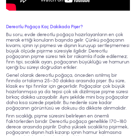
Dereotlu Poğaça Kaç Dakikada Pişer?
Bu soru, evde dereotlu poğaça hazırlayanların en çok
merak ettiği konuların başında gelir. Çünkü poğaçanın
kıvamı, içinin iyi pişmesi ve dışının kuruyup sertleşmemesi
büyük ölçüde pişirme süresiyle ilgilidir. Dereotlu
poğaçanın pişme süresi tek bir rakamla ifade edilemez;
fırın tipi, sıcaklık ayarı, poğaçanın büyüklüğü ve hamurun
içeriği bu süreyi doğrudan etkiler.
Genel olarak dereotlu poğaça, önceden ısıtılmış bir
fırında ortalama
25–30 dakika
arasında pişer. Bu süre,
klasik ev tipi fırınlar için geçerlidir. Poğaçalar çok büyük
hazırlanmışsa ya da tepsi çok sık dizilmişse pişme süresi
birkaç dakika uzayabilir. Aynı şekilde mini boy poğaçalar
daha kısa sürede pişebilir. Bu nedenle süre kadar
poğaçanın görüntüsü ve dokusu da dikkate alınmalıdır.
Fırın sıcaklığı, pişme süresini belirleyen en önemli
faktörlerden biridir. Dereotlu poğaça genellikle
170–180
derece
arasında pişirilir. Daha yüksek sıcaklıkta pişirmek,
poğaçanın dışının hızlı kızarıp içinin hamur kalmasına