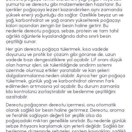
yumurta ve dereotu gibi malzemelerden hazırlanır. Bu
içerikler poğaçaya lezzet kazandırırken aynı zamanda
yüksek enerji yoğunluğu da sağlar. Özellikle beyaz un ve
yağ, karbonhidrat ve yağ oranını yükselterek poğaçayı
kalori açısından zengin bir besin haline getirir. Bu
nedenle dereotu poğaça, sebze, protein ve tam tahıl
ağırlıklı öğünlerle kıyaslandığında daha sınırlı besin
çeşitliliği sunar.
Her gün dereotu poğaça tüketmek, kısa vadede
doyurucu ve pratik bir çözüm gibi görünse de, uzun
vadede bazı dengesizliklere yol açabilir. Lif oranı düşük
olan hamur işleri, sık tüketildiğinde sindirim sistemi
üzerinde olumsuz etkiler yaratabilir ve kan şekeri
dalgalanmalarına neden olabilir. Ayrıca her gün poğaça
tüketmek, günlük yağ ve karbonhidrat alımının fark
edilmeden artmasına yol açabilir. Bu durum zamanla
kilo kontrolünü zorlaştırabilir ve beslenme çeşitliliğini
azaltabilir.
Dereotu poğaçanın dereotu içermesi, onu otomatik
olarak sağlıklı bir besin haline getirmez. Dereotu, aroma
ve ferahlık sağlayan değerli bir yeşillik olsa da
poğaçadaki miktarı genellikle sınırlıdır. Bu nedenle günlük
sebze ihtiyacını karşılamak için yeterli değildir. Sağlıklı bir
beslenme düzeninde sebzeler, protein kaynakları, sağlıklı