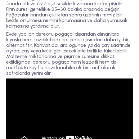
fırında altı ve üstü eşit şekilde kızarana kadar pişirilir.
Fırın süresi genellikle 25–30 dakika arasında değişir.
Poğaçalar fırından çıktıktan sonra üzerinin temiz bir
bezle örtülmesi, nemini korumasına ve daha yumuşak
kalmasına yardımcı olur.
Evde yapılan dereotu poğaça, dışarıdan alınanlara
kıyasla hem tazelik hem de içerik açısından daha iyi bir
alternatiftir. Kahvaltıda, ara öğünde ya da çay saatinde
ayran, çay veya kefir gibi içeceklerle birlikte tüketilebilir.
Malzeme miktarlarına ve pişirme süresine dikkat
edildiğinde, dereotu poğaça hem lezzetli hem de
mutfakta keyifle hazırlanabilecek bir tarif olarak
sofralarda yerini alır.