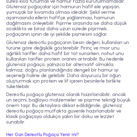
süresi kısa tutulmalı ve hamur fazla kurutulmamalıdır.
Glütensiz poğaçalar için hamurun hafif ele yapışan,
yumuşak bir kıvamda olması idealdir. Şekil verme
aşamasında ellerin hafifçe yağlanması, hamurun
dağılmasını önleyebilir. Pişirme sırasında ise daha düşük
sıcaklıkta ve biraz daha uzun sürede pişirmek,
poğaçanın içinin de iyi şekilde pişmesini sağlar.
Glütensiz dereotlu poğaçanın besin değeri, kullanılan un
türüne göre değişiklik gösterebilir. Pirinç ve mısır unu
ağırlıklı tarifler daha hafif bir tat sunarken, nohut unu
kullanılan tarifler protein oranını artırabilir. Bu nedenle
glütensiz poğaça, yalnızca bir alternatif olmakla
kalmaz; doğru planlandığında dengeli bir hamur işi
seçeneği haline de gelebilir. Daha doyurucu bir öğün
oluşturmak için protein ve lif içeren besinlerle birlikte
tüketilebilir.
Dereotlu poğaça glütensiz olarak hazırlanabilir; ancak
un seçimi, bağlayıcı malzemeler ve pişirme tekniği büyük
önem taşır. Bu detaylara dikkat edildiğinde, glütensiz
dereotlu poğaça mutfakta güvenle hazırlanabilir ve
klasik poğaçaya oldukça yakın bir doku ve lezzet
sunabilir.
Her Gün Dereotlu Poğaça Yenir mi?