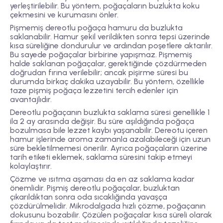
yerleştirilebilir. Bu yöntem, poğaçaların buzlukta koku
çekmesini ve kurumasını önler.
Pişmemiş dereotlu poğaça hamuru da buzlukta
saklanabilir. Hamur şekil verildikten sonra tepsi üzerinde
kısa süreliğine dondurulur ve ardından poşetlere aktarılır.
Bu sayede poğaçalar birbirine yapışmaz. Pişmemiş
halde saklanan poğaçalar, gerektiğinde çözdürmeden
doğrudan fırına verilebilir; ancak pişirme süresi bu
durumda birkaç dakika uzayabilir. Bu yöntem, özellikle
taze pişmiş poğaça lezzetini tercih edenler için
avantajlıdır.
Dereotlu poğaçanın buzlukta saklama süresi genellikle
1
ila 2 ay
arasında değişir. Bu süre aşıldığında poğaça
bozulmasa bile lezzet kaybı yaşanabilir. Dereotu içeren
hamur işlerinde aroma zamanla azalabileceği için uzun
süre bekletilmemesi önerilir. Ayrıca poğaçaların üzerine
tarih etiketi eklemek, saklama süresini takip etmeyi
kolaylaştırır.
Çözme ve ısıtma aşaması da en az saklama kadar
önemlidir. Pişmiş dereotlu poğaçalar, buzluktan
çıkarıldıktan sonra oda sıcaklığında yavaşça
çözdürülmelidir. Mikrodalgada hızlı çözme, poğaçanın
dokusunu bozabilir. Çözülen poğaçalar kısa süreli olarak