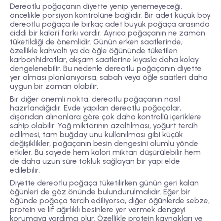
Dereotlu poğaçanın diyette yenip yenemeyeceği,
öncelikle porsiyon kontrolüne bağlıdır. Bir adet küçük boy
dereotlu poğaça ile birkaç adet büyük poğaça arasında
ciddi bir kalori farkı vardır. Ayrıca poğaçanın ne zaman
tüketildiği de önemlidir. Günün erken saatlerinde,
özellikle kahvaltı ya da öğle öğününde tüketilen
karbonhidratlar, akşam saatlerine kıyasla daha kolay
dengelenebilir. Bu nedenle dereotlu poğaçanın diyette
yer alması planlanıyorsa, sabah veya öğle saatleri daha
uygun bir zaman olabilir.
Bir diğer önemli nokta, dereotlu poğaçanın nasıl
hazırlandığıdır. Evde yapılan dereotlu poğaçalar,
dışarıdan alınanlara göre çok daha kontrollü içeriklere
sahip olabilir. Yağ miktarının azaltılması, yoğurt tercih
edilmesi, tam buğday unu kullanılması gibi küçük
değişiklikler, poğaçanın besin dengesini olumlu yönde
etkiler. Bu sayede hem kalori miktarı düşürülebilir hem
de daha uzun süre tokluk sağlayan bir yapı elde
edilebilir.
Diyette dereotlu poğaça tüketilirken günün geri kalan
öğünleri de göz önünde bulundurulmalıdır. Eğer bir
öğünde poğaça tercih ediliyorsa, diğer öğünlerde sebze,
protein ve lif ağırlıklı besinlere yer vermek dengeyi
korumaya yardımcı olur. Özellikle protein kaynakları ve