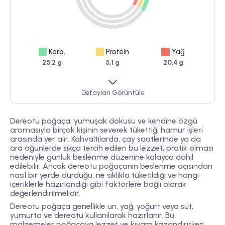
Karb.
Protein
Yağ
25,2 g
5,1 g
20,4 g
Detayları Görüntüle
Dereotu poğaça, yumuşak dokusu ve kendine özgü
aromasıyla birçok kişinin severek tükettiği hamur işleri
arasında yer alır. Kahvaltılarda, çay saatlerinde ya da
ara öğünlerde sıkça tercih edilen bu lezzet, pratik olması
nedeniyle günlük beslenme düzenine kolayca dahil
edilebilir. Ancak dereotu poğaçanın beslenme açısından
nasıl bir yerde durduğu, ne sıklıkla tüketildiği ve hangi
içeriklerle hazırlandığı gibi faktörlere bağlı olarak
değerlendirilmelidir.
Dereotu poğaça genellikle un, yağ, yoğurt veya süt,
yumurta ve dereotu kullanılarak hazırlanır. Bu
malzemeler poğaçaya lezzet ve kıvam kazandırırken