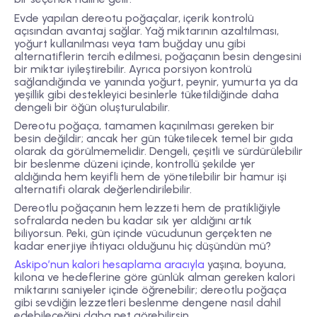
Evde yapılan dereotu poğaçalar, içerik kontrolü
açısından avantaj sağlar. Yağ miktarının azaltılması,
yoğurt kullanılması veya tam buğday unu gibi
alternatiflerin tercih edilmesi, poğaçanın besin dengesini
bir miktar iyileştirebilir. Ayrıca porsiyon kontrolü
sağlandığında ve yanında yoğurt, peynir, yumurta ya da
yeşillik gibi destekleyici besinlerle tüketildiğinde daha
dengeli bir öğün oluşturulabilir.
Dereotu poğaça, tamamen kaçınılması gereken bir
besin değildir; ancak her gün tüketilecek temel bir gıda
olarak da görülmemelidir. Dengeli, çeşitli ve sürdürülebilir
bir beslenme düzeni içinde, kontrollü şekilde yer
aldığında hem keyifli hem de yönetilebilir bir hamur işi
alternatifi olarak değerlendirilebilir.
Dereotlu poğaçanın hem lezzeti hem de pratikliğiyle
sofralarda neden bu kadar sık yer aldığını artık
biliyorsun. Peki, gün içinde vücudunun gerçekten ne
kadar enerjiye ihtiyacı olduğunu hiç düşündün mü?
Askipo’nun kalori hesaplama aracıyla
yaşına, boyuna,
kilona ve hedeflerine göre günlük alman gereken kalori
miktarını saniyeler içinde öğrenebilir; dereotlu poğaça
gibi sevdiğin lezzetleri beslenme dengene nasıl dahil
edebileceğini daha net görebilirsin.