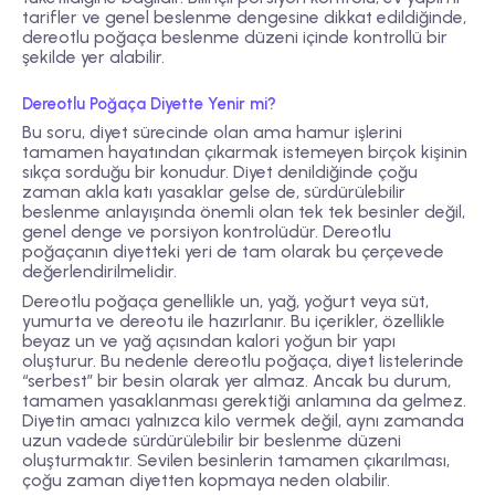
tarifler ve genel beslenme dengesine dikkat edildiğinde,
dereotlu poğaça beslenme düzeni içinde kontrollü bir
şekilde yer alabilir.
Dereotlu Poğaça Diyette Yenir mi?
Bu soru, diyet sürecinde olan ama hamur işlerini
tamamen hayatından çıkarmak istemeyen birçok kişinin
sıkça sorduğu bir konudur. Diyet denildiğinde çoğu
zaman akla katı yasaklar gelse de, sürdürülebilir
beslenme anlayışında önemli olan tek tek besinler değil,
genel denge ve porsiyon kontrolüdür. Dereotlu
poğaçanın diyetteki yeri de tam olarak bu çerçevede
değerlendirilmelidir.
Dereotlu poğaça genellikle un, yağ, yoğurt veya süt,
yumurta ve dereotu ile hazırlanır. Bu içerikler, özellikle
beyaz un ve yağ açısından kalori yoğun bir yapı
oluşturur. Bu nedenle dereotlu poğaça, diyet listelerinde
“serbest” bir besin olarak yer almaz. Ancak bu durum,
tamamen yasaklanması gerektiği anlamına da gelmez.
Diyetin amacı yalnızca kilo vermek değil, aynı zamanda
uzun vadede sürdürülebilir bir beslenme düzeni
oluşturmaktır. Sevilen besinlerin tamamen çıkarılması,
çoğu zaman diyetten kopmaya neden olabilir.