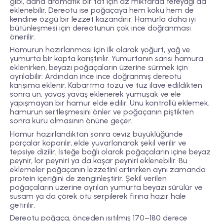
gibi, daha aromatik bir tat için az miktarda tereyağı da
eklenebilir. Dereotu ise poğaçaya hem koku hem de
kendine özgü bir lezzet kazandırır. Hamurla daha iyi
bütünleşmesi için dereotunun çok ince doğranması
önerilir.
Hamurun hazırlanması için ilk olarak yoğurt, yağ ve
yumurta bir kapta karıştırılır. Yumurtanın sarısı hamura
eklenirken, beyazı poğaçaların üzerine sürmek için
ayrılabilir. Ardından ince ince doğranmış dereotu
karışıma eklenir. Kabartma tozu ve tuz ilave edildikten
sonra un, yavaş yavaş eklenerek yumuşak ve ele
yapışmayan bir hamur elde edilir. Unu kontrollü eklemek,
hamurun sertleşmesini önler ve poğaçanın piştikten
sonra kuru olmasının önüne geçer.
Hamur hazırlandıktan sonra ceviz büyüklüğünde
parçalar koparılır, elde yuvarlanarak şekil verilir ve
tepsiye dizilir. İsteğe bağlı olarak poğaçaların içine beyaz
peynir, lor peyniri ya da kaşar peyniri eklenebilir. Bu
eklemeler poğaçanın lezzetini artırırken aynı zamanda
protein içeriğini de zenginleştirir. Şekil verilen
poğaçaların üzerine ayrılan yumurta beyazı sürülür ve
susam ya da çörek otu serpilerek fırına hazır hale
getirilir.
Dereotu poğaça, önceden ısıtılmış 170–180 derece