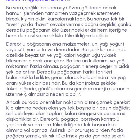
Bu soru, sağlıklı beslenmeye özen gösteren ancak
hamur işlerinden tamamen vazgeçmek istemeyen
birçok kişinin aklını kurcalamaktadır. Bu soruya tek bir
“evet” ya da “hayır” cevabı vermek doğru değildir; çünkü
dereotlu poğaçanın kilo üzerindeki etkisi hem içeriğine
hem de nasıl ve ne sıklıkla tüketildiğine bağlıdır.
Dereotlu poğaçanın ana malzemeleri un, yağ, yoğurt
veya süt, yumurta ve dereotudur. Bu içerikler arasında
özellikle beyaz un ve yağ, kalori yoğunluğu yüksek
bileşenler olarak öne çıkar. Rafine un kullanımı ve yağ
miktarının fazla olması, poğaçanın enerji değerini ciddi
şekilde artırır. Dereotlu poğaçanın farklı tarifleri
bulunmakla birlikte, genel olarak karbonhidrat ve yağ
oranı yüksek bir besindir. Bu da kontrolsüz şekilde
tüketildiğinde, günlük alınması gereken enerji miktarının
üzerine çıkılmasına neden olabilir.
Ancak burada önemli bir noktanın altını çizmek gerekir:
Kilo alımına neden olan şey tek başına bir besin değildir;
asıl belirleyici olan toplam kalori dengesi ve beslenme
alışkanlıklarıdır. Dereotlu poğaça, porsiyon kontrolü
yapılarak ve ara sıra tüketildiğinde tek başına kilo
alımına yol açmaz. Asıl risk, bir oturuşta birden fazla
poğaça yemek, sık sık tüketmek ya da yanında şekerli