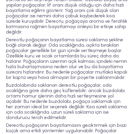
yapılan poğaçalar, lif oranı düşük olduğu için daha hızlı
bayatlama eğilimi gösterir. Yağ oranı çok düşük olan
poğaçalar ise nemini daha çabuk kaybederek kısa
sürede kuruyabilir. Dereotu, poğaçaya aroma ve ferahlık
katmasına rağmen bayatlamayı önleyici bir etkiye sahip
değildir.
Dereotlu poğaçanın bayatlama süresi saklama şekline
bağlı olarak değişir. Oda sıcaklığında, açıkta bırakılan
poğaçalar genellikle bir gün içinde sertleşmeye başlar.
Özellikle kuru ve sıcak ortamlarda bu süreç daha da
hızlanır. Poğaçaların üzerinin açık kalması, içindeki nemin
hızla buharlaşmasına neden olur ve bu da bayatlama
sürecini hızlandırır. Bu nedenle poğaçalar mutlaka kapalı
bir kapta veya hava almayan bir poşette saklanmalıdır.
Buzdolabında saklanan dereotlu poğaçalar, oda
sıcaklığına göre daha geç küflenebilir; ancak buzdolabı
ortamı hamur işlerinin daha hızlı sertleşmesine yol
açabilir. Bu nedenle buzdolabı, poğaça saklamak için
her zaman ideal bir seçenek değildir. Kısa süreli saklama
için oda sıcaklığında, uzun süreli saklama için ise
dondurucu tercih edilmelidir.
Dereotlu poğaçanın bayatlamasını geciktirmek için bazı
küçük ama etkili yöntemler uygulanabilir. Poğaçalar