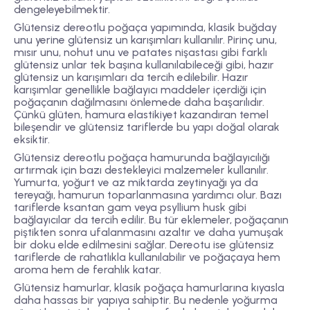
dengeleyebilmektir.
Glütensiz dereotlu poğaça yapımında, klasik buğday
unu yerine glütensiz un karışımları kullanılır. Pirinç unu,
mısır unu, nohut unu ve patates nişastası gibi farklı
glütensiz unlar tek başına kullanılabileceği gibi, hazır
glütensiz un karışımları da tercih edilebilir. Hazır
karışımlar genellikle bağlayıcı maddeler içerdiği için
poğaçanın dağılmasını önlemede daha başarılıdır.
Çünkü glüten, hamura elastikiyet kazandıran temel
bileşendir ve glütensiz tariflerde bu yapı doğal olarak
eksiktir.
Glütensiz dereotlu poğaça hamurunda bağlayıcılığı
artırmak için bazı destekleyici malzemeler kullanılır.
Yumurta, yoğurt ve az miktarda zeytinyağı ya da
tereyağı, hamurun toparlanmasına yardımcı olur. Bazı
tariflerde ksantan gam veya psyllium husk gibi
bağlayıcılar da tercih edilir. Bu tür eklemeler, poğaçanın
piştikten sonra ufalanmasını azaltır ve daha yumuşak
bir doku elde edilmesini sağlar. Dereotu ise glütensiz
tariflerde de rahatlıkla kullanılabilir ve poğaçaya hem
aroma hem de ferahlık katar.
Glütensiz hamurlar, klasik poğaça hamurlarına kıyasla
daha hassas bir yapıya sahiptir. Bu nedenle yoğurma