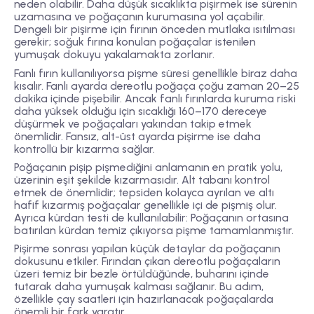
neden olabilir. Daha düşük sıcaklıkta pişirmek ise sürenin
uzamasına ve poğaçanın kurumasına yol açabilir.
Dengeli bir pişirme için fırının önceden mutlaka ısıtılması
gerekir; soğuk fırına konulan poğaçalar istenilen
yumuşak dokuyu yakalamakta zorlanır.
Fanlı fırın kullanılıyorsa pişme süresi genellikle biraz daha
kısalır. Fanlı ayarda dereotlu poğaça çoğu zaman
20–25
dakika
içinde pişebilir. Ancak fanlı fırınlarda kuruma riski
daha yüksek olduğu için sıcaklığı 160–170 dereceye
düşürmek ve poğaçaları yakından takip etmek
önemlidir. Fansız, alt-üst ayarda pişirme ise daha
kontrollü bir kızarma sağlar.
Poğaçanın pişip pişmediğini anlamanın en pratik yolu,
üzerinin eşit şekilde kızarmasıdır. Alt tabanı kontrol
etmek de önemlidir; tepsiden kolayca ayrılan ve altı
hafif kızarmış poğaçalar genellikle içi de pişmiş olur.
Ayrıca kürdan testi de kullanılabilir: Poğaçanın ortasına
batırılan kürdan temiz çıkıyorsa pişme tamamlanmıştır.
Pişirme sonrası yapılan küçük detaylar da poğaçanın
dokusunu etkiler. Fırından çıkan dereotlu poğaçaların
üzeri temiz bir bezle örtüldüğünde, buharını içinde
tutarak daha yumuşak kalması sağlanır. Bu adım,
özellikle çay saatleri için hazırlanacak poğaçalarda
önemli bir fark yaratır.