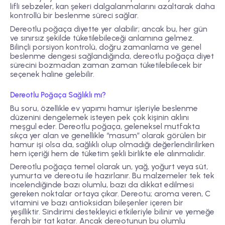
lifli sebzeler, kan şekeri dalgalanmalarını azaltarak daha
kontrollü bir beslenme süreci sağlar.
Dereotlu poğaça diyette yer alabilir; ancak bu, her gün
ve sınırsız şekilde tüketilebileceği anlamına gelmez.
Bilinçli porsiyon kontrolü, doğru zamanlama ve genel
beslenme dengesi sağlandığında, dereotlu poğaça diyet
sürecini bozmadan zaman zaman tüketilebilecek bir
seçenek haline gelebilir.
Dereotlu Poğaça Sağlıklı mı?
Bu soru, özellikle ev yapımı hamur işleriyle beslenme
düzenini dengelemek isteyen pek çok kişinin aklını
meşgul eder. Dereotlu poğaça, geleneksel mutfakta
sıkça yer alan ve genellikle “masum” olarak görülen bir
hamur işi olsa da, sağlıklı olup olmadığı değerlendirilirken
hem içeriği hem de tüketim şekli birlikte ele alınmalıdır.
Dereotlu poğaça temel olarak un, yağ, yoğurt veya süt,
yumurta ve dereotu ile hazırlanır. Bu malzemeler tek tek
incelendiğinde bazı olumlu, bazı da dikkat edilmesi
gereken noktalar ortaya çıkar. Dereotu; aroma veren, C
vitamini ve bazı antioksidan bileşenler içeren bir
yeşilliktir. Sindirimi destekleyici etkileriyle bilinir ve yemeğe
ferah bir tat katar. Ancak dereotunun bu olumlu