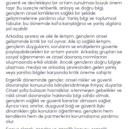
güvenli ve destekleyici bir ortam sunulması büyük önem
taşır. Bu süreçte rehberlik, anlayış ve doğru bilgi,
gençlerin cinsel kimliklerini sağlıklı bir şekilde
geliştirmelerine yardımcı olur. Yanlış bilgi ve toplumsal
tabular, bu dönemde kafa karışıklığına ve yanlış algılara
yol açabilir.
Arkadaş çevresi ve aile ile iletişim, gençlerin cinsel
gelişiminde kritik bir rol oynar. Aile içi sağlıklı iletişim,
gençlerin duygularını, sorularını ve endişelerini güvenle
paylaşabilecekleri bir ortam yaratır. Arkadaş grupları ise
sosyal öğrenmenin ve cinsel davranış normlarının
oluşmasında etkili olabilir. Ancak gençlerin doğru bilgiye
ulaşması, medya ve arkadaş çevresinden gelen yanlış
veya yanıltıcı bilgiler karşısında kritik öneme sahiptir.
Ergenlik döneminde gençler, cinsel riskler ve güvenli
davranışlar konusunda bilinçlendirilmeye ihtiyaç duyarlar.
Cinsel yolla bulaşan hastalıklar, istenmeyen gebelikler ve
riskli cinsel davranışlar hakkında bilgi sahibi olmak,
gençlerin sağlıklı ve güvenli kararlar almasını sağlar.
Ayrıca rıza, sınırlar, duygusal bağ ve güvenli ilişki
dinamikleri gibi konuların öğretilmesi, gençlerin hem
kendilerini hem de partnerlerini korumalarına yardımcı
olur.