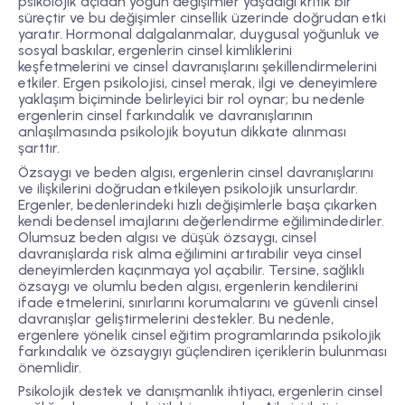
psikolojik açıdan yoğun değişimler yaşadığı kritik bir
süreçtir ve bu değişimler cinsellik üzerinde doğrudan etki
yaratır. Hormonal dalgalanmalar, duygusal yoğunluk ve
sosyal baskılar, ergenlerin cinsel kimliklerini
keşfetmelerini ve cinsel davranışlarını şekillendirmelerini
etkiler. Ergen psikolojisi, cinsel merak, ilgi ve deneyimlere
yaklaşım biçiminde belirleyici bir rol oynar; bu nedenle
ergenlerin cinsel farkındalık ve davranışlarının
anlaşılmasında psikolojik boyutun dikkate alınması
şarttır.
Özsaygı ve beden algısı, ergenlerin cinsel davranışlarını
ve ilişkilerini doğrudan etkileyen psikolojik unsurlardır.
Ergenler, bedenlerindeki hızlı değişimlerle başa çıkarken
kendi bedensel imajlarını değerlendirme eğilimindedirler.
Olumsuz beden algısı ve düşük özsaygı, cinsel
davranışlarda risk alma eğilimini artırabilir veya cinsel
deneyimlerden kaçınmaya yol açabilir. Tersine, sağlıklı
özsaygı ve olumlu beden algısı, ergenlerin kendilerini
ifade etmelerini, sınırlarını korumalarını ve güvenli cinsel
davranışlar geliştirmelerini destekler. Bu nedenle,
ergenlere yönelik cinsel eğitim programlarında psikolojik
farkındalık ve özsaygıyı güçlendiren içeriklerin bulunması
önemlidir.
Psikolojik destek ve danışmanlık ihtiyacı, ergenlerin cinsel