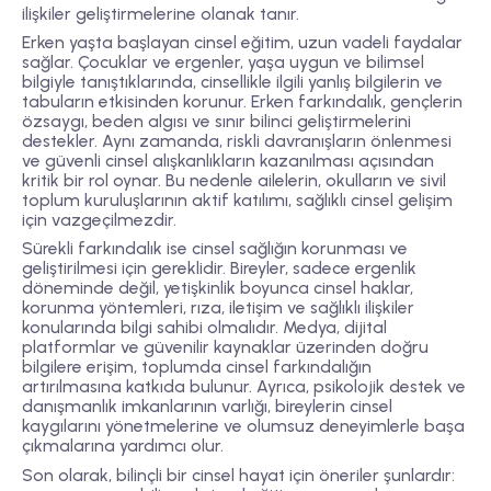
ilişkiler geliştirmelerine olanak tanır.
Erken yaşta başlayan cinsel eğitim, uzun vadeli faydalar
sağlar. Çocuklar ve ergenler, yaşa uygun ve bilimsel
bilgiyle tanıştıklarında, cinsellikle ilgili yanlış bilgilerin ve
tabuların etkisinden korunur. Erken farkındalık, gençlerin
özsaygı, beden algısı ve sınır bilinci geliştirmelerini
destekler. Aynı zamanda, riskli davranışların önlenmesi
ve güvenli cinsel alışkanlıkların kazanılması açısından
kritik bir rol oynar. Bu nedenle ailelerin, okulların ve sivil
toplum kuruluşlarının aktif katılımı, sağlıklı cinsel gelişim
için vazgeçilmezdir.
Sürekli farkındalık ise cinsel sağlığın korunması ve
geliştirilmesi için gereklidir. Bireyler, sadece ergenlik
döneminde değil, yetişkinlik boyunca cinsel haklar,
korunma yöntemleri, rıza, iletişim ve sağlıklı ilişkiler
konularında bilgi sahibi olmalıdır. Medya, dijital
platformlar ve güvenilir kaynaklar üzerinden doğru
bilgilere erişim, toplumda cinsel farkındalığın
artırılmasına katkıda bulunur. Ayrıca, psikolojik destek ve
danışmanlık imkanlarının varlığı, bireylerin cinsel
kaygılarını yönetmelerine ve olumsuz deneyimlerle başa
çıkmalarına yardımcı olur.
Son olarak, bilinçli bir cinsel hayat için öneriler şunlardır: