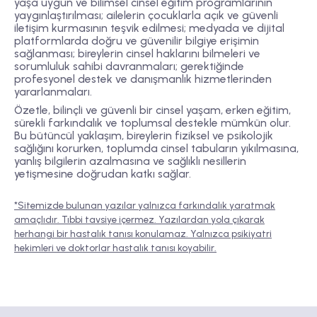
yaşa uygun ve bilimsel cinsel eğitim programlarının
yaygınlaştırılması; ailelerin çocuklarla açık ve güvenli
iletişim kurmasının teşvik edilmesi; medyada ve dijital
platformlarda doğru ve güvenilir bilgiye erişimin
sağlanması; bireylerin cinsel haklarını bilmeleri ve
sorumluluk sahibi davranmaları; gerektiğinde
profesyonel destek ve danışmanlık hizmetlerinden
yararlanmaları.
Özetle, bilinçli ve güvenli bir cinsel yaşam, erken eğitim,
sürekli farkındalık ve toplumsal destekle mümkün olur.
Bu bütüncül yaklaşım, bireylerin fiziksel ve psikolojik
sağlığını korurken, toplumda cinsel tabuların yıkılmasına,
yanlış bilgilerin azalmasına ve sağlıklı nesillerin
yetişmesine doğrudan katkı sağlar.
*Sitemizde bulunan yazılar yalnızca farkındalık yaratmak
amaçlıdır. Tıbbi tavsiye içermez. Yazılardan yola çıkarak
herhangi bir hastalık tanısı konulamaz. Yalnızca psikiyatri
hekimleri ve doktorlar hastalık tanısı koyabilir.