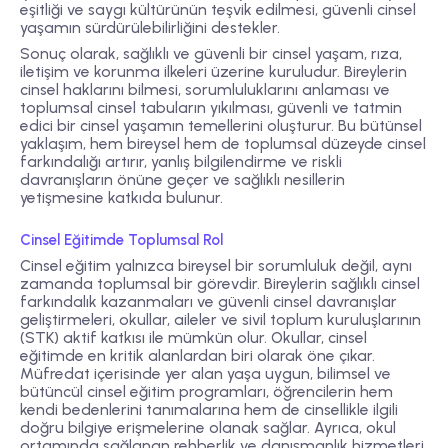
eşitliği ve saygı kültürünün teşvik edilmesi, güvenli cinsel
yaşamın sürdürülebilirliğini destekler.
Sonuç olarak, sağlıklı ve güvenli bir cinsel yaşam, rıza,
iletişim ve korunma ilkeleri üzerine kuruludur. Bireylerin
cinsel haklarını bilmesi, sorumluluklarını anlaması ve
toplumsal cinsel tabuların yıkılması, güvenli ve tatmin
edici bir cinsel yaşamın temellerini oluşturur. Bu bütünsel
yaklaşım, hem bireysel hem de toplumsal düzeyde cinsel
farkındalığı artırır, yanlış bilgilendirme ve riskli
davranışların önüne geçer ve sağlıklı nesillerin
yetişmesine katkıda bulunur.
Cinsel Eğitimde Toplumsal Rol
Cinsel eğitim yalnızca bireysel bir sorumluluk değil, aynı
zamanda toplumsal bir görevdir. Bireylerin sağlıklı cinsel
farkındalık kazanmaları ve güvenli cinsel davranışlar
geliştirmeleri, okullar, aileler ve sivil toplum kuruluşlarının
(STK) aktif katkısı ile mümkün olur. Okullar, cinsel
eğitimde en kritik alanlardan biri olarak öne çıkar.
Müfredat içerisinde yer alan yaşa uygun, bilimsel ve
bütüncül cinsel eğitim programları, öğrencilerin hem
kendi bedenlerini tanımalarına hem de cinsellikle ilgili
doğru bilgiye erişmelerine olanak sağlar. Ayrıca, okul
ortamında sağlanan rehberlik ve danışmanlık hizmetleri,