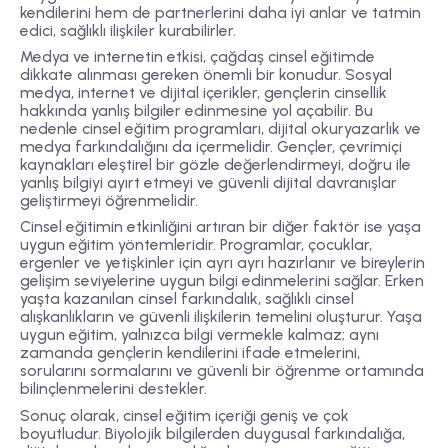
kendilerini hem de partnerlerini daha iyi anlar ve tatmin
edici, sağlıklı ilişkiler kurabilirler.
Medya ve internetin etkisi, çağdaş cinsel eğitimde
dikkate alınması gereken önemli bir konudur. Sosyal
medya, internet ve dijital içerikler, gençlerin cinsellik
hakkında yanlış bilgiler edinmesine yol açabilir. Bu
nedenle cinsel eğitim programları, dijital okuryazarlık ve
medya farkındalığını da içermelidir. Gençler, çevrimiçi
kaynakları eleştirel bir gözle değerlendirmeyi, doğru ile
yanlış bilgiyi ayırt etmeyi ve güvenli dijital davranışlar
geliştirmeyi öğrenmelidir.
Cinsel eğitimin etkinliğini artıran bir diğer faktör ise yaşa
uygun eğitim yöntemleridir. Programlar, çocuklar,
ergenler ve yetişkinler için ayrı ayrı hazırlanır ve bireylerin
gelişim seviyelerine uygun bilgi edinmelerini sağlar. Erken
yaşta kazanılan cinsel farkındalık, sağlıklı cinsel
alışkanlıkların ve güvenli ilişkilerin temelini oluşturur. Yaşa
uygun eğitim, yalnızca bilgi vermekle kalmaz; aynı
zamanda gençlerin kendilerini ifade etmelerini,
sorularını sormalarını ve güvenli bir öğrenme ortamında
bilinçlenmelerini destekler.
Sonuç olarak, cinsel eğitim içeriği geniş ve çok
boyutludur. Biyolojik bilgilerden duygusal farkındalığa,