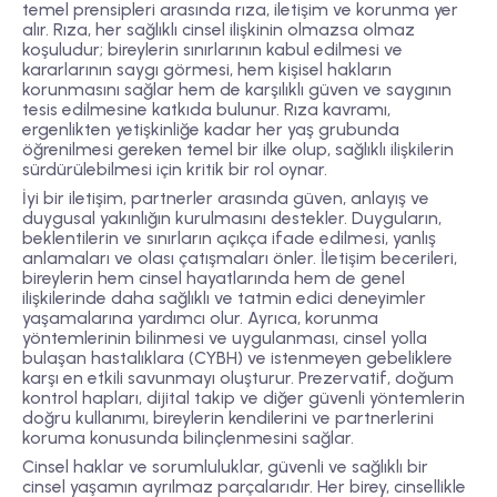
temel prensipleri arasında rıza, iletişim ve korunma yer
alır. Rıza, her sağlıklı cinsel ilişkinin olmazsa olmaz
koşuludur; bireylerin sınırlarının kabul edilmesi ve
kararlarının saygı görmesi, hem kişisel hakların
korunmasını sağlar hem de karşılıklı güven ve saygının
tesis edilmesine katkıda bulunur. Rıza kavramı,
ergenlikten yetişkinliğe kadar her yaş grubunda
öğrenilmesi gereken temel bir ilke olup, sağlıklı ilişkilerin
sürdürülebilmesi için kritik bir rol oynar.
İyi bir iletişim, partnerler arasında güven, anlayış ve
duygusal yakınlığın kurulmasını destekler. Duyguların,
beklentilerin ve sınırların açıkça ifade edilmesi, yanlış
anlamaları ve olası çatışmaları önler. İletişim becerileri,
bireylerin hem cinsel hayatlarında hem de genel
ilişkilerinde daha sağlıklı ve tatmin edici deneyimler
yaşamalarına yardımcı olur. Ayrıca, korunma
yöntemlerinin bilinmesi ve uygulanması, cinsel yolla
bulaşan hastalıklara (CYBH) ve istenmeyen gebeliklere
karşı en etkili savunmayı oluşturur. Prezervatif, doğum
kontrol hapları, dijital takip ve diğer güvenli yöntemlerin
doğru kullanımı, bireylerin kendilerini ve partnerlerini
koruma konusunda bilinçlenmesini sağlar.
Cinsel haklar ve sorumluluklar, güvenli ve sağlıklı bir
cinsel yaşamın ayrılmaz parçalarıdır. Her birey, cinsellikle