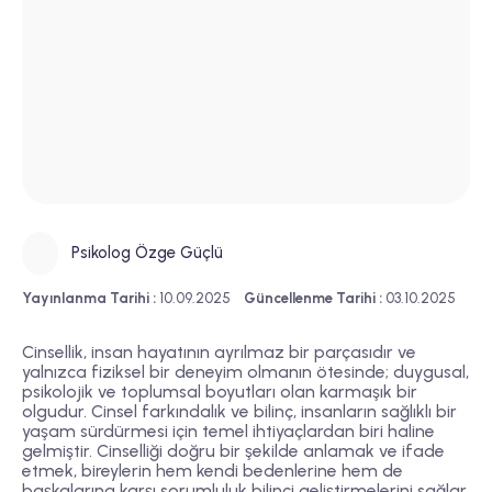
Psikolog Özge Güçlü
Yayınlanma Tarihi :
10.09.2025
Güncellenme Tarihi :
03.10.2025
Cinsellik, insan hayatının ayrılmaz bir parçasıdır ve
yalnızca fiziksel bir deneyim olmanın ötesinde; duygusal,
psikolojik ve toplumsal boyutları olan karmaşık bir
olgudur. Cinsel farkındalık ve bilinç, insanların sağlıklı bir
yaşam sürdürmesi için temel ihtiyaçlardan biri haline
gelmiştir. Cinselliği doğru bir şekilde anlamak ve ifade
etmek, bireylerin hem kendi bedenlerine hem de
başkalarına karşı sorumluluk bilinci geliştirmelerini sağlar.