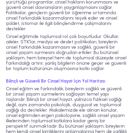
yürüttüğü programlar, cinsel hakların korunmasını ve
güvenli cinsel davranışların yaygınlaşmasını sağlar.
Politikalar, gençlerin güvenli bir öğrenme ortamında
cinsel farkındalık kazanmalarını teşvik eder ve cinsel
şiddet, istismar ile ilgili bilinçlendirme çalışmalarını
destekler.
Cinsel eğitimde toplumsal rol çok boyutludur. Okullar,
aileler, STK’lar, medya ve devlet politikaları, bireylerin
cinsel farkındalık kazanmasını ve sağlıklı, güvenli bir
cinsel yaşam sürmesini doğrudan etkiler. Bu bütünsel
yaklaşım, hem bireysel hem de toplumsal düzeyde cinsel
farkındalığı artırır, yanlış bilgilerin önüne geçer ve güvenli
bir toplum kültürünün oluşmasına katkı sağlar.
Bilinçli ve Güvenli Bir Cinsel Hayat İçin Yol Haritası
Cinsel eğitim ve farkındalık, bireylerin sağlıklı ve güvenli
bir cinsel yaşam sürmelerini sağlayan temel yapı
taşlarıdır. Bilinçli bir cinsel hayat, yalnızca fiziksel sağlığı
değil, aynı zamanda psikolojik, duygusal ve toplumsal
sağlığı da destekler. Makalemizde ele alınan konular,
cinsel eğitimden ergen psikolojisine, sağlıklı cinsel yaşam
ilkelerinden toplumsal katkılara kadar geniş bir
perspektif sunmaktadır. Bu bütünsel yaklaşım, bireylerin
hem kendi cinsel kimliklerini anlamalarına hem de sağlıklı