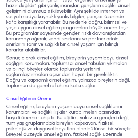
hazır değildir” gibi yanlış inanışlar, gençlerin sağlıklı cinsel
gelişimini olumsuz etkileyebilir. Aynı şekilde internet ve
sosyal medya kaynaklı yanlış bilgiler, gençler üzerinde
kafa karışıklığı yaratabilir. Bu nedenle doğru, bilimsel ve
yaşa uygun cinsel eğitim programları büyük önem taşır.
Bu programlar sayesinde gençler, riskli davranışlardan
korunmayı öğrenir, kendi sınırlarını ve partnerlerinin
sınırlarını tanır ve sağlıklı bir cinsel yaşam için bilinçli
kararlar alabilirler.
Sonuç olarak cinsel eğitim, bireylerin yaşam boyu cinsel
sağlığını korumaları, toplumsal cinsel tabuları yıkmaları
ve bilinçli bireyler olarak toplumda yerlerini
sağlamlaştırmaları açısından hayati bir gerekliliktir.
Doğru ve kapsamlı cinsel eğitim, yalnızca bireylerin değil,
toplumun da genel refahına katkı sağlar.
Cinsel Eğitimin Önemi
Cinsel eğitim, bireylerin yaşam boyu cinsel sağlıklarını
korumaları ve sağlıklı ilişkiler kurabilmeleri açısından
hayati öneme sahiptir. Bu eğitim, yalnızca gençleri değil,
tüm yaş gruplarındaki bireyleri kapsayan, fiziksel,
psikolojik ve duygusal boyutları olan bütünsel bir süreçtir.
Bireysel düzeyde cinsel eğitim, fiziksel sağlık üzerinde