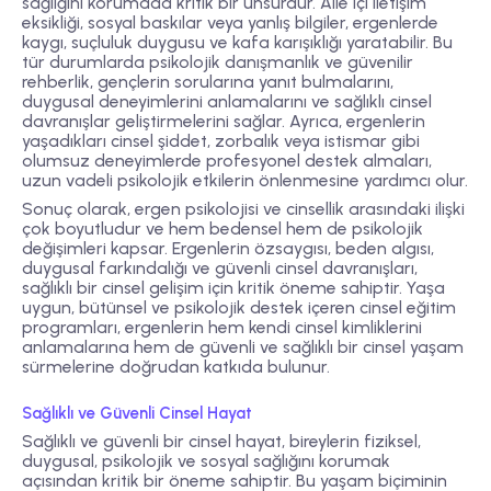
sağlığını korumada kritik bir unsurdur. Aile içi iletişim
eksikliği, sosyal baskılar veya yanlış bilgiler, ergenlerde
kaygı, suçluluk duygusu ve kafa karışıklığı yaratabilir. Bu
tür durumlarda psikolojik danışmanlık ve güvenilir
rehberlik, gençlerin sorularına yanıt bulmalarını,
duygusal deneyimlerini anlamalarını ve sağlıklı cinsel
davranışlar geliştirmelerini sağlar. Ayrıca, ergenlerin
yaşadıkları cinsel şiddet, zorbalık veya istismar gibi
olumsuz deneyimlerde profesyonel destek almaları,
uzun vadeli psikolojik etkilerin önlenmesine yardımcı olur.
Sonuç olarak, ergen psikolojisi ve cinsellik arasındaki ilişki
çok boyutludur ve hem bedensel hem de psikolojik
değişimleri kapsar. Ergenlerin özsaygısı, beden algısı,
duygusal farkındalığı ve güvenli cinsel davranışları,
sağlıklı bir cinsel gelişim için kritik öneme sahiptir. Yaşa
uygun, bütünsel ve psikolojik destek içeren cinsel eğitim
programları, ergenlerin hem kendi cinsel kimliklerini
anlamalarına hem de güvenli ve sağlıklı bir cinsel yaşam
sürmelerine doğrudan katkıda bulunur.
Sağlıklı ve Güvenli Cinsel Hayat
Sağlıklı ve güvenli bir cinsel hayat, bireylerin fiziksel,
duygusal, psikolojik ve sosyal sağlığını korumak
açısından kritik bir öneme sahiptir. Bu yaşam biçiminin