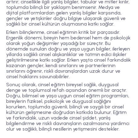
artırır; cinsellikle ilgili yanlış bilgiler, tabular ve mitler kırılır,
toplumda bilinçli bir yaklaşım benimsenir. Medya ve
dijital platformlardan gelen yanlış bilgiler karşısında,
gençler ve yetişkinler doğru bilgiye ulaşarak güvenli ve
sağlıklı bir cinsel kültürün oluşmasına katkı sağlar.
Erken bilinçlenme, cinsel eğitimin kritik bir parçasıdır.
Ergenlik dönemi, bireyin hem bedensel hem de psikolojik
olarak yoğun değişimler yaşadığı bir süreçtir. Bu
dönemde sunulan doğru ve yaşa uygun bilgiler, ilerleyen
yıllarda sağlıklı cinsel alışkanlıklar ve tatmin edici ilişkiler
geliştirilmesine katkı sağlar. Erken yaşta cinsel farkındalık
kazanan gençler, kendi sınırlarını ve partnerlerinin
sınırlarını öğrenir, riskli davranışlardan uzak durur ve
cinsel haklarını savunabilirler.
Sonuç olarak, cinsel eğitim bireysel sağlık, duygusal
denge ve toplumsal refah açısından önemli bir araçtır.
Doğru, bilimsel ve yaşa uygun cinsel eğitim programları,
bireylerin fiziksel, psikolojik ve duygusal sağlığını
korurken, toplumda güvenli, bilinçli ve saygılı bir cinsel
kültürün gelişmesine doğrudan katkıda bulunur. Eğitim
ve farkındalık, uzun vadede cinsel şiddet, yanlış
bilgilendirme ve riskli davranışların azalmasına yardımcı
olur ve sağlıklı, bilinçli nesillerin yetişmesini destekler.