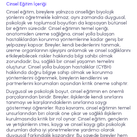
Cinsel Eğitim İçeriği
Cinsel eğitim, bireylere yalnızca cinselliğin biyolojik
yönlerini öğretmekle kalmaz; aynı zamanda duygusal,
psikolojik ve toplumsal boyutları da kapsayan bütünsel
bir eğitim sürecidir. Cinsel eğitimin temel içeriği,
anatomiden üreme sağlığına, cinsel yolla bulaşan
hastalıklardan korunma yöntemlerine kadar geniş bir
yelpazeyi kapsar. Bireyler, kendi bedenlerini tanımak,
üreme organlarının işleyişini anlamak ve cinsel sağlıklarını
etkileyebilecek riskler hakkında bilgi sahibi olmak
zorundadır; bu, sağlıklı bir cinsel yaşamın temelini
oluşturur. Cinsel yolla bulaşan hastalıklar (CYBH)
hakkında doğru bilgiye sahip olmak ve korunma
yöntemlerini öğrenmek, bireylerin kendilerini ve
partnerlerini korumaları açısından kritik öneme sahiptir.
Duygusal ve psikolojik boyut, cinsel eğitimin en önemli
parçalarından biridir. Bireyler, ilişkilerde kendi sınırlarını
tanımayı ve karşılarındakilerin sınırlarına saygı
göstermeyi öğrenirler. Rıza kavramı, cinsel eğitimin temel
unsurlarından biri olarak öne çıkar ve sağlıklı ilişkilerin
kurulmasında kritik bir rol oynar. Cinsel eğitim, gençlerin
ve yetişkinlerin stres, kaygı ve cinsel kaygı gibi psikolojik
durumları daha iyi yönetmelerine yardımcı olarak
duygusal farkındalık kazandırır. Bu sayede bireyler hem