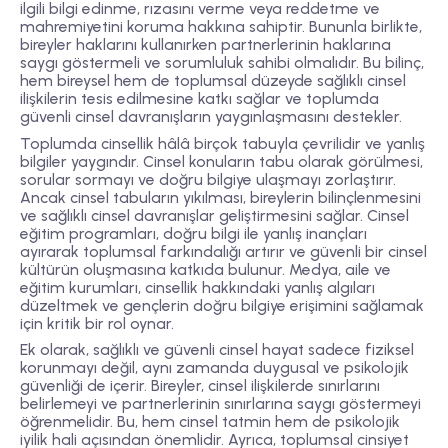
ilgili bilgi edinme, rızasını verme veya reddetme ve
mahremiyetini koruma hakkına sahiptir. Bununla birlikte,
bireyler haklarını kullanırken partnerlerinin haklarına
saygı göstermeli ve sorumluluk sahibi olmalıdır. Bu bilinç,
hem bireysel hem de toplumsal düzeyde sağlıklı cinsel
ilişkilerin tesis edilmesine katkı sağlar ve toplumda
güvenli cinsel davranışların yaygınlaşmasını destekler.
Toplumda cinsellik hâlâ birçok tabuyla çevrilidir ve yanlış
bilgiler yaygındır. Cinsel konuların tabu olarak görülmesi,
sorular sormayı ve doğru bilgiye ulaşmayı zorlaştırır.
Ancak cinsel tabuların yıkılması, bireylerin bilinçlenmesini
ve sağlıklı cinsel davranışlar geliştirmesini sağlar. Cinsel
eğitim programları, doğru bilgi ile yanlış inançları
ayırarak toplumsal farkındalığı artırır ve güvenli bir cinsel
kültürün oluşmasına katkıda bulunur. Medya, aile ve
eğitim kurumları, cinsellik hakkındaki yanlış algıları
düzeltmek ve gençlerin doğru bilgiye erişimini sağlamak
için kritik bir rol oynar.
Ek olarak, sağlıklı ve güvenli cinsel hayat sadece fiziksel
korunmayı değil, aynı zamanda duygusal ve psikolojik
güvenliği de içerir. Bireyler, cinsel ilişkilerde sınırlarını
belirlemeyi ve partnerlerinin sınırlarına saygı göstermeyi
öğrenmelidir. Bu, hem cinsel tatmin hem de psikolojik
iyilik hali açısından önemlidir. Ayrıca, toplumsal cinsiyet