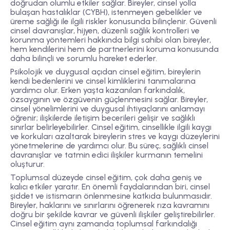
doğrudan olumlu etkiler sağlar. Bireyler, cinsel yolla
bulaşan hastalıklar (CYBH), istenmeyen gebelikler ve
üreme sağlığı ile ilgili riskler konusunda bilinçlenir. Güvenli
cinsel davranışlar, hijyen, düzenli sağlık kontrolleri ve
korunma yöntemleri hakkında bilgi sahibi olan bireyler,
hem kendilerini hem de partnerlerini koruma konusunda
daha bilinçli ve sorumlu hareket ederler.
Psikolojik ve duygusal açıdan cinsel eğitim, bireylerin
kendi bedenlerini ve cinsel kimliklerini tanımalarına
yardımcı olur. Erken yaşta kazanılan farkındalık,
özsaygının ve özgüvenin güçlenmesini sağlar. Bireyler,
cinsel yönelimlerini ve duygusal ihtiyaçlarını anlamayı
öğrenir; ilişkilerde iletişim becerileri gelişir ve sağlıklı
sınırlar belirleyebilirler. Cinsel eğitim, cinsellikle ilgili kaygı
ve korkuları azaltarak bireylerin stres ve kaygı düzeylerini
yönetmelerine de yardımcı olur. Bu süreç, sağlıklı cinsel
davranışlar ve tatmin edici ilişkiler kurmanın temelini
oluşturur.
Toplumsal düzeyde cinsel eğitim, çok daha geniş ve
kalıcı etkiler yaratır. En önemli faydalarından biri, cinsel
şiddet ve istismarın önlenmesine katkıda bulunmasıdır.
Bireyler, haklarını ve sınırlarını öğrenerek rıza kavramını
doğru bir şekilde kavrar ve güvenli ilişkiler geliştirebilirler.
Cinsel eğitim aynı zamanda toplumsal farkındalığı