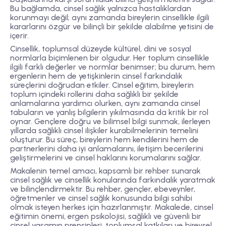
Bu bağlamda, cinsel sağlık yalnızca hastalıklardan
korunmayı değil; aynı zamanda bireylerin cinsellikle ilgili
kararlarını özgür ve bilinçli bir şekilde alabilme yetisini de
içerir.
Cinsellik, toplumsal düzeyde kültürel, dini ve sosyal
normlarla biçimlenen bir olgudur. Her toplum cinsellikle
ilgili farklı değerler ve normlar benimser; bu durum, hem
ergenlerin hem de yetişkinlerin cinsel farkındalık
süreçlerini doğrudan etkiler. Cinsel eğitim, bireylerin
toplum içindeki rollerini daha sağlıklı bir şekilde
anlamalarına yardımcı olurken, aynı zamanda cinsel
tabuların ve yanlış bilgilerin yıkılmasında da kritik bir rol
oynar. Gençlere doğru ve bilimsel bilgi sunmak, ilerleyen
yıllarda sağlıklı cinsel ilişkiler kurabilmelerinin temelini
oluşturur. Bu süreç, bireylerin hem kendilerini hem de
partnerlerini daha iyi anlamalarını, iletişim becerilerini
geliştirmelerini ve cinsel haklarını korumalarını sağlar.
Makalenin temel amacı, kapsamlı bir rehber sunarak
cinsel sağlık ve cinsellik konularında farkındalık yaratmak
ve bilinçlendirmektir. Bu rehber, gençler, ebeveynler,
öğretmenler ve cinsel sağlık konusunda bilgi sahibi
olmak isteyen herkes için hazırlanmıştır. Makalede, cinsel
eğitimin önemi, ergen psikolojisi, sağlıklı ve güvenli bir
cinsel yaşamın prensipleri, toplumsal katkıları ve bireysel