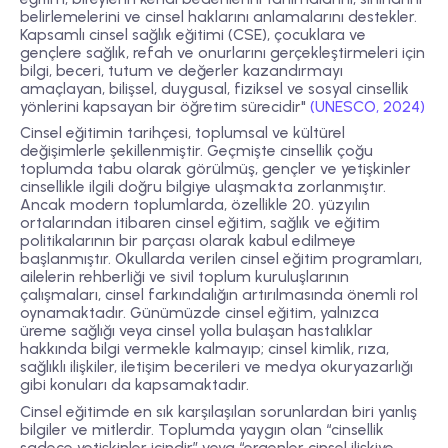
belirlemelerini ve cinsel haklarını anlamalarını destekler.
Kapsamlı cinsel sağlık eğitimi (CSE), çocuklara ve
gençlere sağlık, refah ve onurlarını gerçekleştirmeleri için
bilgi, beceri, tutum ve değerler kazandırmayı
amaçlayan, bilişsel, duygusal, fiziksel ve sosyal cinsellik
yönlerini kapsayan bir öğretim sürecidir"
(UNESCO, 2024)
Cinsel eğitimin tarihçesi, toplumsal ve kültürel
değişimlerle şekillenmiştir. Geçmişte cinsellik çoğu
toplumda tabu olarak görülmüş, gençler ve yetişkinler
cinsellikle ilgili doğru bilgiye ulaşmakta zorlanmıştır.
Ancak modern toplumlarda, özellikle 20. yüzyılın
ortalarından itibaren cinsel eğitim, sağlık ve eğitim
politikalarının bir parçası olarak kabul edilmeye
başlanmıştır. Okullarda verilen cinsel eğitim programları,
ailelerin rehberliği ve sivil toplum kuruluşlarının
çalışmaları, cinsel farkındalığın artırılmasında önemli rol
oynamaktadır. Günümüzde cinsel eğitim, yalnızca
üreme sağlığı veya cinsel yolla bulaşan hastalıklar
hakkında bilgi vermekle kalmayıp; cinsel kimlik, rıza,
sağlıklı ilişkiler, iletişim becerileri ve medya okuryazarlığı
gibi konuları da kapsamaktadır.
Cinsel eğitimde en sık karşılaşılan sorunlardan biri yanlış
bilgiler ve mitlerdir. Toplumda yaygın olan “cinsellik
sadece yetişkinler içindir” veya “ergenler cinsel ilişkiye