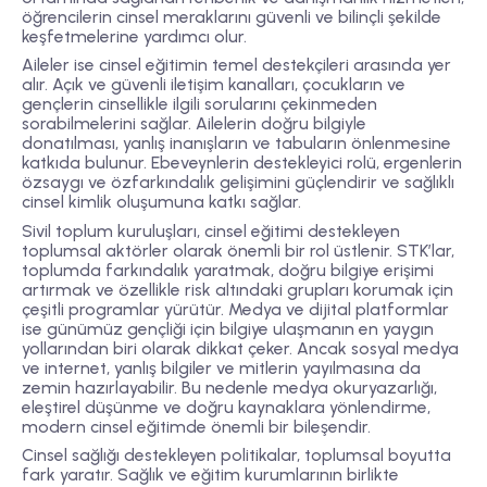
öğrencilerin cinsel meraklarını güvenli ve bilinçli şekilde
keşfetmelerine yardımcı olur.
Aileler ise cinsel eğitimin temel destekçileri arasında yer
alır. Açık ve güvenli iletişim kanalları, çocukların ve
gençlerin cinsellikle ilgili sorularını çekinmeden
sorabilmelerini sağlar. Ailelerin doğru bilgiyle
donatılması, yanlış inanışların ve tabuların önlenmesine
katkıda bulunur. Ebeveynlerin destekleyici rolü, ergenlerin
özsaygı ve özfarkındalık gelişimini güçlendirir ve sağlıklı
cinsel kimlik oluşumuna katkı sağlar.
Sivil toplum kuruluşları, cinsel eğitimi destekleyen
toplumsal aktörler olarak önemli bir rol üstlenir. STK’lar,
toplumda farkındalık yaratmak, doğru bilgiye erişimi
artırmak ve özellikle risk altındaki grupları korumak için
çeşitli programlar yürütür. Medya ve dijital platformlar
ise günümüz gençliği için bilgiye ulaşmanın en yaygın
yollarından biri olarak dikkat çeker. Ancak sosyal medya
ve internet, yanlış bilgiler ve mitlerin yayılmasına da
zemin hazırlayabilir. Bu nedenle medya okuryazarlığı,
eleştirel düşünme ve doğru kaynaklara yönlendirme,
modern cinsel eğitimde önemli bir bileşendir.
Cinsel sağlığı destekleyen politikalar, toplumsal boyutta
fark yaratır. Sağlık ve eğitim kurumlarının birlikte