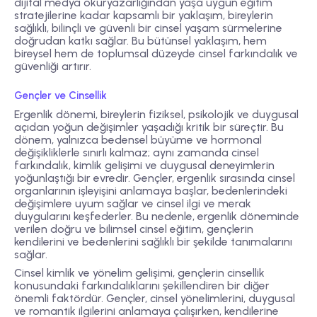
dijital medya okuryazarlığından yaşa uygun eğitim
stratejilerine kadar kapsamlı bir yaklaşım, bireylerin
sağlıklı, bilinçli ve güvenli bir cinsel yaşam sürmelerine
doğrudan katkı sağlar. Bu bütünsel yaklaşım, hem
bireysel hem de toplumsal düzeyde cinsel farkındalık ve
güvenliği artırır.
Gençler ve Cinsellik
Ergenlik dönemi, bireylerin fiziksel, psikolojik ve duygusal
açıdan yoğun değişimler yaşadığı kritik bir süreçtir. Bu
dönem, yalnızca bedensel büyüme ve hormonal
değişikliklerle sınırlı kalmaz; aynı zamanda cinsel
farkındalık, kimlik gelişimi ve duygusal deneyimlerin
yoğunlaştığı bir evredir. Gençler, ergenlik sırasında cinsel
organlarının işleyişini anlamaya başlar, bedenlerindeki
değişimlere uyum sağlar ve cinsel ilgi ve merak
duygularını keşfederler. Bu nedenle, ergenlik döneminde
verilen doğru ve bilimsel cinsel eğitim, gençlerin
kendilerini ve bedenlerini sağlıklı bir şekilde tanımalarını
sağlar.
Cinsel kimlik ve yönelim gelişimi, gençlerin cinsellik
konusundaki farkındalıklarını şekillendiren bir diğer
önemli faktördür. Gençler, cinsel yönelimlerini, duygusal
ve romantik ilgilerini anlamaya çalışırken, kendilerine