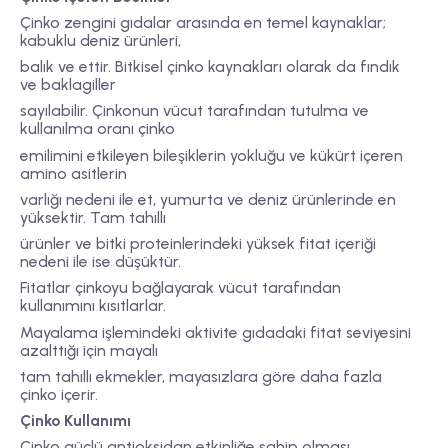
Çinko zengini gıdalar arasında en temel kaynaklar;
kabuklu deniz ürünleri,
balık ve ettir. Bitkisel çinko kaynakları olarak da fındık
ve baklagiller
sayılabilir. Çinkonun vücut tarafından tutulma ve
kullanılma oranı çinko
emilimini etkileyen bileşiklerin yokluğu ve kükürt içeren
amino asitlerin
varlığı nedeni ile et, yumurta ve deniz ürünlerinde en
yüksektir. Tam tahıllı
ürünler ve bitki proteinlerindeki yüksek fitat içeriği
nedeni ile ise düşüktür.
Fitatlar çinkoyu bağlayarak vücut tarafından
kullanımını kısıtlarlar.
Mayalama işlemindeki aktivite gıdadaki fitat seviyesini
azalttığı için mayalı
tam tahıllı ekmekler, mayasızlara göre daha fazla
çinko içerir.
Çinko Kullanımı
Çinko güçlü antioksidan etkinliğe sahip olması