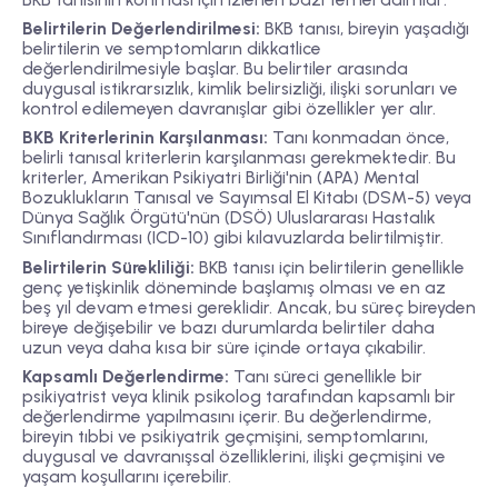
Belirtilerin Değerlendirilmesi:
BKB tanısı, bireyin yaşadığı
belirtilerin ve semptomların dikkatlice
değerlendirilmesiyle başlar. Bu belirtiler arasında
duygusal istikrarsızlık, kimlik belirsizliği, ilişki sorunları ve
kontrol edilemeyen davranışlar gibi özellikler yer alır.
BKB Kriterlerinin Karşılanması:
Tanı konmadan önce,
belirli tanısal kriterlerin karşılanması gerekmektedir. Bu
kriterler, Amerikan Psikiyatri Birliği'nin (APA) Mental
Bozuklukların Tanısal ve Sayımsal El Kitabı (DSM-5) veya
Dünya Sağlık Örgütü'nün (DSÖ) Uluslararası Hastalık
Sınıflandırması (ICD-10) gibi kılavuzlarda belirtilmiştir.
Belirtilerin Sürekliliği:
BKB tanısı için belirtilerin genellikle
genç yetişkinlik döneminde başlamış olması ve en az
beş yıl devam etmesi gereklidir. Ancak, bu süreç bireyden
bireye değişebilir ve bazı durumlarda belirtiler daha
uzun veya daha kısa bir süre içinde ortaya çıkabilir.
Kapsamlı Değerlendirme:
Tanı süreci genellikle bir
psikiyatrist veya klinik psikolog tarafından kapsamlı bir
değerlendirme yapılmasını içerir. Bu değerlendirme,
bireyin tıbbi ve psikiyatrik geçmişini, semptomlarını,
duygusal ve davranışsal özelliklerini, ilişki geçmişini ve
yaşam koşullarını içerebilir.