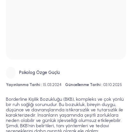
Psikolog Özge Güçlü
Yayınlanma Tarihi :
15.03.2024
Güncellenme Tarihi :
03.10.2025
Borderline Kişilik Bozukluğu (BKB), kompleks ve çok yönlü
bir ruh sağlığı sorunudur. Bu bozukluk, bireyin duygu,
düşünce ve davranışlarında istikrarsızlık ve tutarsızlık ile
karakterizedir. İnsanların yaşamında çeşitli zorluklara
neden olabilir ve günlük işlevselliği olumsuz etkileyebilir.
Şimdi, BKB'nin belirtileri, tanı yöntemleri ve tedavi
seçeneklerini daha ayrıntılı olarak ele alalım: