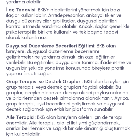
yardımcı olabilir.
İlaç Tedavisi:
BKB'nin belirtilerini yönetmek için bazı
ilaçlar kullanılabilir. Antidepresanlar, anksiyolitikler ve
duygu düzenleyiciler gibi ilaçlar, duygusal belirtileri
kontrol etmede yardımcı olabilir. Ancak, ilaçlar genellikle
psikoterapi ile birlikte kullanılır ve tek başına tedavi
olarak kullanılmaz.
Duygusal Düzenleme Becerileri Eğitimi:
BKB olan
bireylere, duygusal düzenleme becerilerini
geliştirmelerine yardımcı olmak için özel eğitimler
verilebilir. Bu eğitimler, duygularını tanıma, ifade etme ve
uygun bir şekilde yönetme konusunda bireylere pratik
yapma fırsatı sağlar.
Grup Terapisi ve Destek Grupları:
BKB olan bireyler için
grup terapisi veya destek grupları faydalı olabilir. Bu
gruplar, bireylerin benzer deneyimlerini paylaşmalarına
ve birbirlerinden destek almalarına olanak tanır. Ayrıca,
grup terapisi, ilişki becerilerini geliştirmek ve duygusal
destek sağlamak için etkili bir platform sunabilir.
Aile Terapisi:
BKB olan bireylerin aileleri için de terapi
önemlidir. Aile terapisi, aile içi iletişimi güçlendirmek,
sınırlar belirlemek ve sağlıklı bir aile dinamiği oluşturmak
için kullanılabilir.