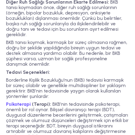
Diğer Ruh Sağlığı Sorunlarının Ekarte Edilmesi:
BKB
tanısı koymadan önce, diğer ruh sağlığı sorunlarının
(örneğin, bipolar bozukluk, depresyon, anksiyete
bozuklukları) dışlanması önemlidir. Çünkü bu belirtiler,
başka ruh sağlığı sorunlarıyla da ilişkilendirilebilir ve
doğru tanı ve tedavi için bu sorunların ayırt edilmesi
gereklidir.
BKB tanısı koymak, karmaşık bir süreç olmasına rağmen,
doğru bir şekilde yapıldığında bireyin uygun tedavi ve
destek almasına yardımcı olabilir. Bu nedenle, bir BKB
şüphesi varsa, uzman bir sağlık profesyoneline
danışmak önemlidir.
Tedavi Seçenekleri:
Borderline Kişilik Bozukluğu'nun (BKB) tedavisi karmaşık
bir süreç olabilir ve genellikle multidisipliner bir yaklaşım
gerektirir. BKB'nin tedavisinde yaygın olarak kullanılan
yöntemler şunlardır:
Psikoterapi
(Terapi):
BKB'nin tedavisinde psikoterapi,
önemli bir rol oynar. Bilişsel davranışçı terapi (BDT),
duygusal düzenleme becerilerini geliştirmek, çatışmaları
çözmek ve olumsuz düşünceleri değiştirmek için etkili bir
terapi seçeneğidir. BDT, bireyin duygusal istikrarını
artırabilir ve olumsuz davranış kalıplarını değiştirmesine