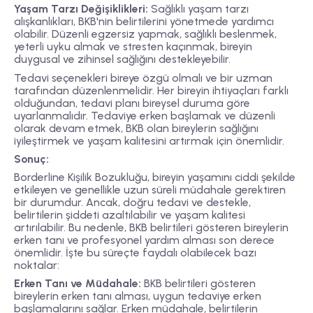
Yaşam Tarzı Değişiklikleri:
Sağlıklı yaşam tarzı
alışkanlıkları, BKB'nin belirtilerini yönetmede yardımcı
olabilir. Düzenli egzersiz yapmak, sağlıklı beslenmek,
yeterli uyku almak ve stresten kaçınmak, bireyin
duygusal ve zihinsel sağlığını destekleyebilir.
Tedavi seçenekleri bireye özgü olmalı ve bir uzman
tarafından düzenlenmelidir. Her bireyin ihtiyaçları farklı
olduğundan, tedavi planı bireysel duruma göre
uyarlanmalıdır. Tedaviye erken başlamak ve düzenli
olarak devam etmek, BKB olan bireylerin sağlığını
iyileştirmek ve yaşam kalitesini artırmak için önemlidir.
Sonuç:
Borderline Kişilik Bozukluğu, bireyin yaşamını ciddi şekilde
etkileyen ve genellikle uzun süreli müdahale gerektiren
bir durumdur. Ancak, doğru tedavi ve destekle,
belirtilerin şiddeti azaltılabilir ve yaşam kalitesi
artırılabilir. Bu nedenle, BKB belirtileri gösteren bireylerin
erken tanı ve profesyonel yardım alması son derece
önemlidir. İşte bu süreçte faydalı olabilecek bazı
noktalar:
Erken Tanı ve Müdahale:
BKB belirtileri gösteren
bireylerin erken tanı alması, uygun tedaviye erken
başlamalarını sağlar. Erken müdahale, belirtilerin