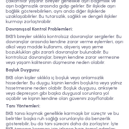
çalkantılar yaşanır. Bireyler genellikle aşırı bağımlılık ve
aşırı bağımsızlık arasında gidip gelirler. Bir ilişkide aşırı
bağlılık gösterebilirken, aynı anda diğer ilişkilerde
uzaklaşabilirler. Bu tutarsızlık, sağlıklı ve dengeli ilişkiler
kurmayı zorlaştırabilir.
Davranışsal Kontrol Problemleri:
BKB'li bireyler sıklıkla kontrolsüz davranışlar sergilerler. Bu
davranışlar arasında kendine zarar verme eylemleri, aşırı
alkol veya madde kullanımı, alışveriş veya yeme
bozuklukları gibi zararlı davranışlar bulunabilir. Bu
kontrolsüz davranışlar, bireyin kendine zarar vermesine
veya yaşam kalitesinin düşmesine neden olabilir.
Boşluk Duygusu:
BKB olan kişiler sıklıkla iç boşluk veya anlamsızlık
hissederler. Bu duygu, kişinin kendini boşlukta veya yalnız
hissetmesine neden olabilir. Boşluk duygusu, anksiyete
veya depresyon gibi başka duygusal sorunlara yol
açabilir ve kişinin kendine olan güvenini zayıflatabilir.
Tanı Yöntemleri:
BKB tanısı koymak genellikle karmaşık bir süreçtir ve bu
belirtiler başka ruh sağlığı sorunlarıyla da benzerlik
gösterebilir, bu da tanı sürecini daha da zorlaştırır. İşte
BKB tanısının konması için izlenen bazı temel adımlar: