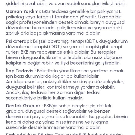
şiddetini azaltabilir ve uzun vadeli sonuçları iyileştirebilir.
Uzman Yardımı:
BKB tedavisi genellikle bir psikiyatrist,
psikolog veya terapist tarafından yönetilir. Uzman bir
sağlık profesyonelinden destek almak, bireyin duygusal
düzenleme becerilerini geliştirmesine ve yaşamındaki
zorluklarla başa çıkmasına yardımcı olabilir.
Psikoterapi:
Bilişsel davranışçı terapi (BDT), duygudurum
düzenleme terapisi (DDT) ve şema terapisi gibi terapi
türleri, BKB'nin tedavisinde etkili olabilir. Bu terapiler,
bireyin duygusal istikrarını artırabilir, olumsuz düşünce
kalıplarını değiştirebilir ve ilişki becerilerini geliştirebilir.
İlaç Tedavisi:
Belirtilerin yönetilmesine yardımcı olmak
için bazı durumlarda ilaçlar da kullanılabilir.
Antidepresanlar, anksiyolitikler ve duygu düzenleyiciler,
duygusal belirtileri kontrol etmeye yardımcı olabilir.
Ancak, ilaç tedavisi her zaman diğer tedavi
seçenekleriyle birlikte kullanılmalıdır.
Destek Grupları:
BKB'ye sahip bireyler için destek
grupları, duygusal destek sağlayabilir ve benzer
deneyimleri paylaşma fırsatı sunabilir. Bu gruplar, bireyin
kendini daha az yalnız hissetmesine ve iyileşme
sürecinde desteklenmesine yardımcı olabilir.