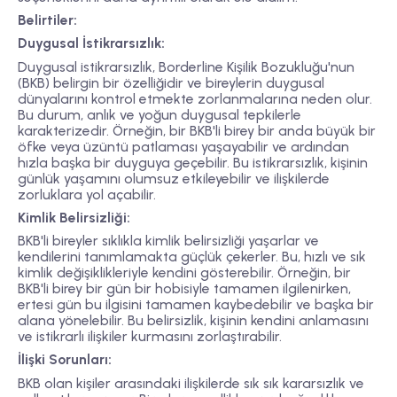
Belirtiler:
Duygusal İstikrarsızlık:
Duygusal istikrarsızlık, Borderline Kişilik Bozukluğu'nun
(BKB) belirgin bir özelliğidir ve bireylerin duygusal
dünyalarını kontrol etmekte zorlanmalarına neden olur.
Bu durum, anlık ve yoğun duygusal tepkilerle
karakterizedir. Örneğin, bir BKB'li birey bir anda büyük bir
öfke veya üzüntü patlaması yaşayabilir ve ardından
hızla başka bir duyguya geçebilir. Bu istikrarsızlık, kişinin
günlük yaşamını olumsuz etkileyebilir ve ilişkilerde
zorluklara yol açabilir.
Kimlik Belirsizliği:
BKB'li bireyler sıklıkla kimlik belirsizliği yaşarlar ve
kendilerini tanımlamakta güçlük çekerler. Bu, hızlı ve sık ​​
kimlik değişiklikleriyle kendini gösterebilir. Örneğin, bir
BKB'li birey bir gün bir hobisiyle tamamen ilgilenirken,
ertesi gün bu ilgisini tamamen kaybedebilir ve başka bir
alana yönelebilir. Bu belirsizlik, kişinin kendini anlamasını
ve istikrarlı ilişkiler kurmasını zorlaştırabilir.
İlişki Sorunları:
BKB olan kişiler arasındaki ilişkilerde sık ​​sık kararsızlık ve