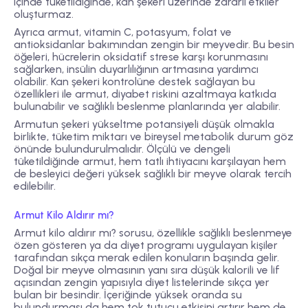
içinde tüketildiğinde, kan şekeri üzerinde zararlı etkiler
oluşturmaz.
Ayrıca armut, vitamin C, potasyum, folat ve
antioksidanlar bakımından zengin bir meyvedir. Bu besin
öğeleri, hücrelerin oksidatif strese karşı korunmasını
sağlarken, insülin duyarlılığının artmasına yardımcı
olabilir. Kan şekeri kontrolüne destek sağlayan bu
özellikleri ile armut, diyabet riskini azaltmaya katkıda
bulunabilir ve sağlıklı beslenme planlarında yer alabilir.
Armutun şekeri yükseltme potansiyeli düşük olmakla
birlikte, tüketim miktarı ve bireysel metabolik durum göz
önünde bulundurulmalıdır. Ölçülü ve dengeli
tüketildiğinde armut, hem tatlı ihtiyacını karşılayan hem
de besleyici değeri yüksek sağlıklı bir meyve olarak tercih
edilebilir.
Armut Kilo Aldırır mı?
Armut kilo aldırır mı? sorusu, özellikle sağlıklı beslenmeye
özen gösteren ya da diyet programı uygulayan kişiler
tarafından sıkça merak edilen konuların başında gelir.
Doğal bir meyve olmasının yanı sıra düşük kalorili ve lif
açısından zengin yapısıyla diyet listelerinde sıkça yer
bulan bir besindir. İçeriğinde yüksek oranda su
bulundurması da hem tok tutucu etkisini artırır hem de