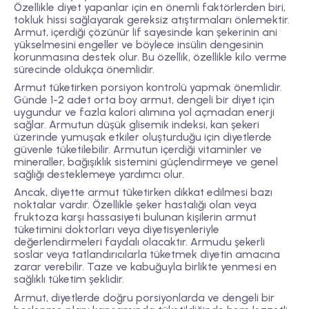
Özellikle diyet yapanlar için en önemli faktörlerden biri,
tokluk hissi sağlayarak gereksiz atıştırmaları önlemektir.
Armut, içerdiği çözünür lif sayesinde kan şekerinin ani
yükselmesini engeller ve böylece insülin dengesinin
korunmasına destek olur. Bu özellik, özellikle kilo verme
sürecinde oldukça önemlidir.
Armut tüketirken porsiyon kontrolü yapmak önemlidir.
Günde 1-2 adet orta boy armut, dengeli bir diyet için
uygundur ve fazla kalori alımına yol açmadan enerji
sağlar. Armutun düşük glisemik indeksi, kan şekeri
üzerinde yumuşak etkiler oluşturduğu için diyetlerde
güvenle tüketilebilir. Armutun içerdiği vitaminler ve
mineraller, bağışıklık sistemini güçlendirmeye ve genel
sağlığı desteklemeye yardımcı olur.
Ancak, diyette armut tüketirken dikkat edilmesi bazı
noktalar vardır. Özellikle şeker hastalığı olan veya
fruktoza karşı hassasiyeti bulunan kişilerin armut
tüketimini doktorları veya diyetisyenleriyle
değerlendirmeleri faydalı olacaktır. Armudu şekerli
soslar veya tatlandırıcılarla tüketmek diyetin amacına
zarar verebilir. Taze ve kabuğuyla birlikte yenmesi en
sağlıklı tüketim şeklidir.
Armut, diyetlerde doğru porsiyonlarda ve dengeli bir