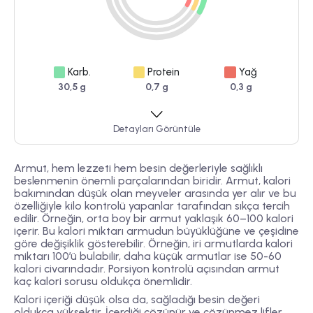
Karb.
Protein
Yağ
30,5 g
0,7 g
0,3 g
Detayları Görüntüle
Armut, hem lezzeti hem besin değerleriyle sağlıklı
beslenmenin önemli parçalarından biridir. Armut, kalori
bakımından düşük olan meyveler arasında yer alır ve bu
özelliğiyle kilo kontrolü yapanlar tarafından sıkça tercih
edilir. Örneğin, orta boy bir armut yaklaşık 60–100 kalori
içerir. Bu kalori miktarı armudun büyüklüğüne ve çeşidine
göre değişiklik gösterebilir. Örneğin, iri armutlarda kalori
miktarı 100’ü bulabilir, daha küçük armutlar ise 50-60
kalori civarındadır. Porsiyon kontrolü açısından armut
kaç kalori sorusu oldukça önemlidir.
Kalori içeriği düşük olsa da, sağladığı besin değeri
oldukça yüksektir. İçerdiği çözünür ve çözünmez lifler