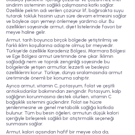
sindirim sisteminin sağlıklı çalışmasına katkı sağlar.
Özellikle pektin adı verilen çözünür lif, bağırsakta suyu
tutarak tokluk hissinin uzun süre devam etmesini sağlar
ve böylece aşırı yemeyi önlemeye yardımcı olur. Bu
özellikleri sayesinde armut, diyet listelerinde favori bir
meyve haline gelir.
Armut, tarih boyunca birçok bölgede yetiştirilmiş ve
farklı iklim koşullarına adapte olmuş bir meyvedir.
Türkiye’de özellikle Karadeniz Bölgesi, Marmara Bölgesi
ve Ege Bölgesi armut üretiminde öne çıkar. İklimin
sağladığı nem ve toprak zenginliği sayesinde bu
bölgelerde yetişen armutlar, lezzetli ve besleyici
özelliklerini korur. Türkiye, dünya sıralamasında armut
üretiminde önemli bir konuma sahiptir.
Ayrıca armut, vitamin C, potasyum, folat ve çeşitli
antioksidanlar bakımından zengindir. Potasyum, kalp
sağlığının korunmasına destek olurken, vitamin C
bağışıklık sistemini güçlendirir. Folat ise hücre
yenilenmesine ve genel metabolik sağlığa katkıda
bulunur. Tüm bu besin öğeleri, armutun düşük kalori
içeriğiyle birleşerek sağlıklı bir atıştırmalık seçeneği
sunmasını sağlar.
Armut, kalori açısından hafif bir meyve olsa da,