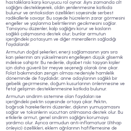
hastalıklara karşı koruyucu rol oynar. Aynı zamanda cilt
sağlığını destekleyerek, cildin yenilenmesine katkıda
bulunur ve antioksidan özellikleri sayesinde serbest
radikallerle savaşır. Bu sayede hücrelerin zarar görmesini
engeller ve yaşlanma belirtilerinin gecikmesini sağlar.
Tansiyonu düzenler, kalp sağlığını korur ve kasların
sağlıklı çalışmasına destek olur; bunlar armutun
içeriğindeki potasyum ve diğer minerallerin sağladığı
faydalardır.
Armutun doğal şekerleri, enerji sağlamasının yanı sıra
kan şekerinin ani yükselmesini engelleyen düşük glisemik
indekse sahiptir. Bu nedenle, diyabet riski taşıyan kişiler
için daha güvenli bir meyve seçeneği olarak öne çıkar.
Folat bakımından zengin olması nedeniyle hamilelik
döneminde de faydalıdır; anne adaylarının sağlıklı bir
gebelik geçirmesine, doğum kusurlarının önlenmesine ve
fetal gelişimin desteklenmesine katkıda bulunur.
Armutun sindirim sistemine olan faydaları ise
içeriğindeki pektin sayesinde ortaya çıkar. Pektin,
bağırsak hareketlerini düzenler, dışkının yumuşamasını
sağlar ve toksinlerin vücuttan atılmasına destek olur. Bu
etkilerle armut, genel sindirim sağlığını korumaya
yardımcı olur. Ayrıca armudun anti-inflamatuar (iltihap
önleyici) özellikleri, eklem ağrılarının hafiflemesine de