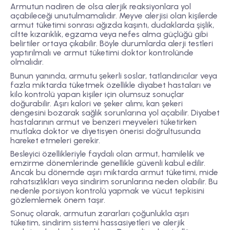
Armutun nadiren de olsa alerjik reaksiyonlara yol
açabileceği unutulmamalıdır. Meyve alerjisi olan kişilerde
armut tüketimi sonrası ağızda kaşıntı, dudaklarda şişlik,
ciltte kızarıklık, egzama veya nefes alma güçlüğü gibi
belirtiler ortaya çıkabilir. Böyle durumlarda alerji testleri
yaptırılmalı ve armut tüketimi doktor kontrolünde
olmalıdır.
Bunun yanında, armutu şekerli soslar, tatlandırıcılar veya
fazla miktarda tüketmek özellikle diyabet hastaları ve
kilo kontrolü yapan kişiler için olumsuz sonuçlar
doğurabilir. Aşırı kalori ve şeker alımı, kan şekeri
dengesini bozarak sağlık sorunlarına yol açabilir. Diyabet
hastalarının armut ve benzeri meyveleri tüketirken
mutlaka doktor ve diyetisyen önerisi doğrultusunda
hareket etmeleri gerekir.
Besleyici özellikleriyle faydalı olan armut, hamilelik ve
emzirme dönemlerinde genellikle güvenli kabul edilir.
Ancak bu dönemde aşırı miktarda armut tüketimi, mide
rahatsızlıkları veya sindirim sorunlarına neden olabilir. Bu
nedenle porsiyon kontrolü yapmak ve vücut tepkisini
gözlemlemek önem taşır.
Sonuç olarak, armutun zararları çoğunlukla aşırı
tüketim, sindirim sistemi hassasiyetleri ve alerjik