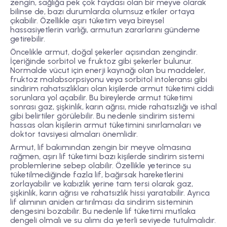
zengin, sağlığa pek çok faydası olan bir meyve olarak
bilinse de, bazı durumlarda olumsuz etkiler ortaya
çıkabilir. Özellikle aşırı tüketim veya bireysel
hassasiyetlerin varlığı, armutun zararlarını gündeme
getirebilir.
Öncelikle armut, doğal şekerler açısından zengindir.
İçeriğinde sorbitol ve fruktoz gibi şekerler bulunur.
Normalde vücut için enerji kaynağı olan bu maddeler,
fruktoz malabsorpsiyonu veya sorbitol intoleransı gibi
sindirim rahatsızlıkları olan kişilerde armut tüketimi ciddi
sorunlara yol açabilir. Bu bireylerde armut tüketimi
sonrası gaz, şişkinlik, karın ağrısı, mide rahatsızlığı ve ishal
gibi belirtiler görülebilir. Bu nedenle sindirim sistemi
hassas olan kişilerin armut tüketimini sınırlamaları ve
doktor tavsiyesi almaları önemlidir.
Armut, lif bakımından zengin bir meyve olmasına
rağmen, aşırı lif tüketimi bazı kişilerde sindirim sistemi
problemlerine sebep olabilir. Özellikle yeterince su
tüketilmediğinde fazla lif, bağırsak hareketlerini
zorlayabilir ve kabızlık yerine tam tersi olarak gaz,
şişkinlik, karın ağrısı ve rahatsızlık hissi yaratabilir. Ayrıca
lif alımının aniden artırılması da sindirim sisteminin
dengesini bozabilir. Bu nedenle lif tüketimi mutlaka
dengeli olmalı ve su alımı da yeterli seviyede tutulmalıdır.