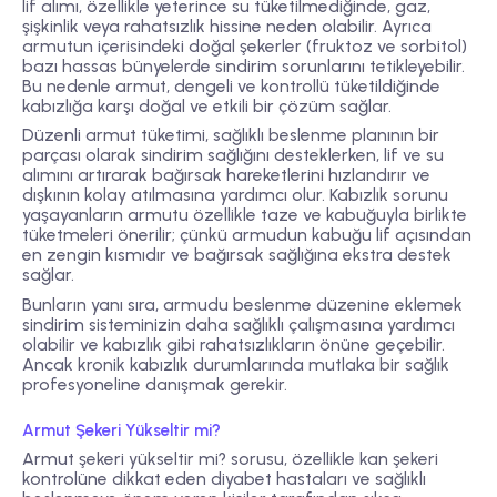
lif alımı, özellikle yeterince su tüketilmediğinde, gaz,
şişkinlik veya rahatsızlık hissine neden olabilir. Ayrıca
armutun içerisindeki doğal şekerler (fruktoz ve sorbitol)
bazı hassas bünyelerde sindirim sorunlarını tetikleyebilir.
Bu nedenle armut, dengeli ve kontrollü tüketildiğinde
kabızlığa karşı doğal ve etkili bir çözüm sağlar.
Düzenli armut tüketimi, sağlıklı beslenme planının bir
parçası olarak sindirim sağlığını desteklerken, lif ve su
alımını artırarak bağırsak hareketlerini hızlandırır ve
dışkının kolay atılmasına yardımcı olur. Kabızlık sorunu
yaşayanların armutu özellikle taze ve kabuğuyla birlikte
tüketmeleri önerilir; çünkü armudun kabuğu lif açısından
en zengin kısmıdır ve bağırsak sağlığına ekstra destek
sağlar.
Bunların yanı sıra, armudu beslenme düzenine eklemek
sindirim sisteminizin daha sağlıklı çalışmasına yardımcı
olabilir ve kabızlık gibi rahatsızlıkların önüne geçebilir.
Ancak kronik kabızlık durumlarında mutlaka bir sağlık
profesyoneline danışmak gerekir.
Armut Şekeri Yükseltir mi?
Armut şekeri yükseltir mi? sorusu, özellikle kan şekeri
kontrolüne dikkat eden diyabet hastaları ve sağlıklı