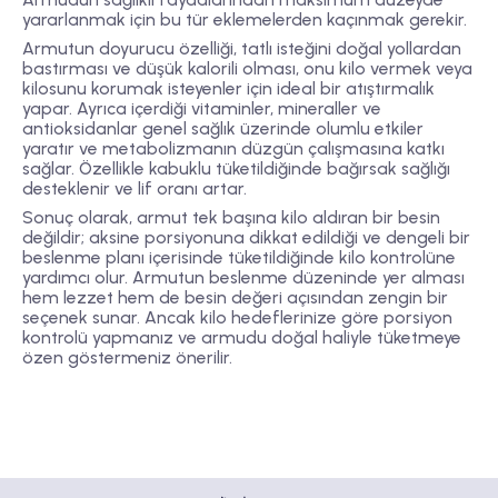
yararlanmak için bu tür eklemelerden kaçınmak gerekir.
Armutun doyurucu özelliği, tatlı isteğini doğal yollardan
bastırması ve düşük kalorili olması, onu kilo vermek veya
kilosunu korumak isteyenler için ideal bir atıştırmalık
yapar. Ayrıca içerdiği vitaminler, mineraller ve
antioksidanlar genel sağlık üzerinde olumlu etkiler
yaratır ve metabolizmanın düzgün çalışmasına katkı
sağlar. Özellikle kabuklu tüketildiğinde bağırsak sağlığı
desteklenir ve lif oranı artar.
Sonuç olarak, armut tek başına kilo aldıran bir besin
değildir; aksine porsiyonuna dikkat edildiği ve dengeli bir
beslenme planı içerisinde tüketildiğinde kilo kontrolüne
yardımcı olur. Armutun beslenme düzeninde yer alması
hem lezzet hem de besin değeri açısından zengin bir
seçenek sunar. Ancak kilo hedeflerinize göre porsiyon
kontrolü yapmanız ve armudu doğal haliyle tüketmeye
özen göstermeniz önerilir.