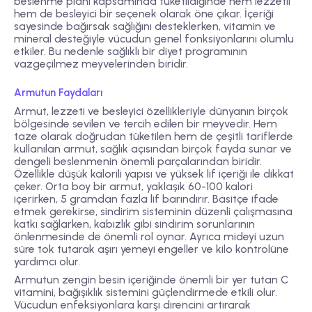
beslenme planı kapsamında tüketildiğinde hem lezzetli
hem de besleyici bir seçenek olarak öne çıkar. İçeriği
sayesinde bağırsak sağlığını desteklerken, vitamin ve
mineral desteğiyle vücudun genel fonksiyonlarını olumlu
etkiler. Bu nedenle sağlıklı bir diyet programının
vazgeçilmez meyvelerinden biridir.
Armutun Faydaları
Armut, lezzeti ve besleyici özellikleriyle dünyanın birçok
bölgesinde sevilen ve tercih edilen bir meyvedir. Hem
taze olarak doğrudan tüketilen hem de çeşitli tariflerde
kullanılan armut, sağlık açısından birçok fayda sunar ve
dengeli beslenmenin önemli parçalarından biridir.
Özellikle düşük kalorili yapısı ve yüksek lif içeriği ile dikkat
çeker. Orta boy bir armut, yaklaşık 60-100 kalori
içerirken, 5 gramdan fazla lif barındırır. Basitçe ifade
etmek gerekirse, sindirim sisteminin düzenli çalışmasına
katkı sağlarken, kabızlık gibi sindirim sorunlarının
önlenmesinde de önemli rol oynar. Ayrıca mideyi uzun
süre tok tutarak aşırı yemeyi engeller ve kilo kontrolüne
yardımcı olur.
Armutun zengin besin içeriğinde önemli bir yer tutan C
vitamini, bağışıklık sistemini güçlendirmede etkili olur.
Vücudun enfeksiyonlara karşı direncini artırarak