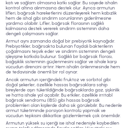
katı ve sağlam olmasına katkı sağlar. Bu sayede ishalin
kontrol altına alınmasına destek olur. Ayrıca armutun
lifleri, bağırsak hareketlerini düzenleyerek hem kabızlık
hem de ishal gibi sindirim sorunlarının giderilmesine
yardımcı olabilir. Lifler, bağırsak florasının sağlıklı
kalmasına destek vererek sindirim sisteminin daha
dengeli çalışmasını sağlar.
Armut aynı zamanda doğal bir prebiyotik kaynağıdır.
Prebiyotikler, bağırsakta bulunan faydalı bakterilerin
çoğalmasını teşvik eder ve sindirim sisteminin dengeli
işleyişine katkıda bulunur. Sağlıklı bir bağırsak florası,
bağışıklık sisteminin güçlenmesini sağlar ve ishale karşı
vücudun direncini artırır. Hem ishalin önlenmesinde hem
de tedavisinde önemli bir rol oynar.
Ancak armutun içeriğindeki fruktoz ve sorbitol gibi
doğal şekerler, özellikle hassas bağırsaklara sahip
bireylerde aşırı tüketildiğinde bağırsaklarda gaz, şişkinlik
ve hatta ishale yol açabilir. Bu etkiler, özellikle irritabl
bağırsak sendromu (İBS) gibi hassas bağırsak
problemleri olan kişilerde daha sık görülebilir. Bu nedenle
armut tüketiminde porsiyon kontrolü yapmak ve
vücudun tepkisini dikkatlice gözlemlemek çok önemlidir.
Armutun yüksek su içeriği ise ishal nedeniyle kaybedilen