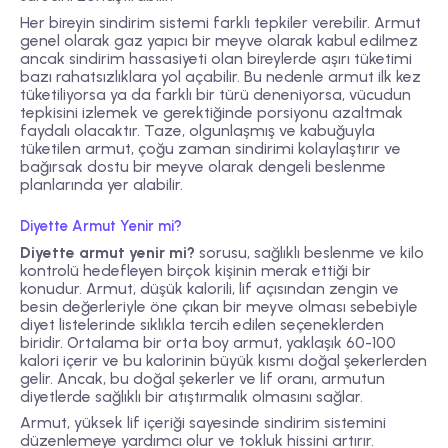
Her bireyin sindirim sistemi farklı tepkiler verebilir. Armut
genel olarak gaz yapıcı bir meyve olarak kabul edilmez
ancak sindirim hassasiyeti olan bireylerde aşırı tüketimi
bazı rahatsızlıklara yol açabilir. Bu nedenle armut ilk kez
tüketiliyorsa ya da farklı bir türü deneniyorsa, vücudun
tepkisini izlemek ve gerektiğinde porsiyonu azaltmak
faydalı olacaktır. Taze, olgunlaşmış ve kabuğuyla
tüketilen armut, çoğu zaman sindirimi kolaylaştırır ve
bağırsak dostu bir meyve olarak dengeli beslenme
planlarında yer alabilir.
Diyette Armut Yenir mi?
Diyette armut yenir mi?
sorusu, sağlıklı beslenme ve kilo
kontrolü hedefleyen birçok kişinin merak ettiği bir
konudur. Armut, düşük kalorili, lif açısından zengin ve
besin değerleriyle öne çıkan bir meyve olması sebebiyle
diyet listelerinde sıklıkla tercih edilen seçeneklerden
biridir. Ortalama bir orta boy armut, yaklaşık 60-100
kalori içerir ve bu kalorinin büyük kısmı doğal şekerlerden
gelir. Ancak, bu doğal şekerler ve lif oranı, armutun
diyetlerde sağlıklı bir atıştırmalık olmasını sağlar.
Armut, yüksek lif içeriği sayesinde sindirim sistemini
düzenlemeye yardımcı olur ve tokluk hissini artırır.