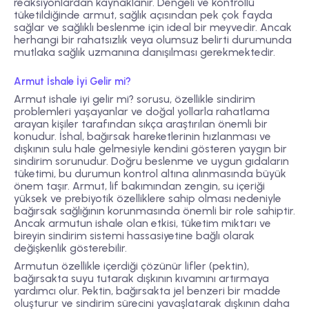
reaksiyonlardan kaynaklanır. Dengeli ve kontrollü
tüketildiğinde armut, sağlık açısından pek çok fayda
sağlar ve sağlıklı beslenme için ideal bir meyvedir. Ancak
herhangi bir rahatsızlık veya olumsuz belirti durumunda
mutlaka sağlık uzmanına danışılması gerekmektedir.
Armut İshale İyi Gelir mi?
Armut ishale iyi gelir mi? sorusu, özellikle sindirim
problemleri yaşayanlar ve doğal yollarla rahatlama
arayan kişiler tarafından sıkça araştırılan önemli bir
konudur. İshal, bağırsak hareketlerinin hızlanması ve
dışkının sulu hale gelmesiyle kendini gösteren yaygın bir
sindirim sorunudur. Doğru beslenme ve uygun gıdaların
tüketimi, bu durumun kontrol altına alınmasında büyük
önem taşır. Armut, lif bakımından zengin, su içeriği
yüksek ve prebiyotik özelliklere sahip olması nedeniyle
bağırsak sağlığının korunmasında önemli bir role sahiptir.
Ancak armutun ishale olan etkisi, tüketim miktarı ve
bireyin sindirim sistemi hassasiyetine bağlı olarak
değişkenlik gösterebilir.
Armutun özellikle içerdiği çözünür lifler (pektin),
bağırsakta suyu tutarak dışkının kıvamını artırmaya
yardımcı olur. Pektin, bağırsakta jel benzeri bir madde
oluşturur ve sindirim sürecini yavaşlatarak dışkının daha