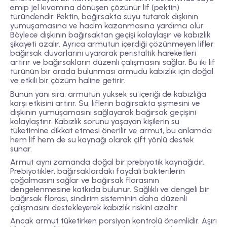
emip jel kıvamına dönüşen
çözünür lif (pektin)
türündendir. Pektin, bağırsakta suyu tutarak dışkının
yumuşamasına ve hacim kazanmasına yardımcı olur.
Böylece dışkının bağırsaktan geçişi kolaylaşır ve kabızlık
şikayeti azalır. Ayrıca armutun içerdiği
çözünmeyen lifler
bağırsak duvarlarını uyararak peristaltik hareketleri
artırır ve bağırsakların düzenli çalışmasını sağlar. Bu iki lif
türünün bir arada bulunması armudu kabızlık için doğal
ve etkili bir çözüm haline getirir.
Bunun yanı sıra, armutun yüksek
su içeriği
de kabızlığa
karşı etkisini artırır. Su, liflerin bağırsakta şişmesini ve
dışkının yumuşamasını sağlayarak bağırsak geçişini
kolaylaştırır. Kabızlık sorunu yaşayan kişilerin su
tüketimine dikkat etmesi önerilir ve armut, bu anlamda
hem lif hem de su kaynağı olarak çift yönlü destek
sunar.
Armut aynı zamanda doğal bir
prebiyotik
kaynağıdır.
Prebiyotikler, bağırsaklardaki faydalı bakterilerin
çoğalmasını sağlar ve bağırsak florasının
dengelenmesine katkıda bulunur. Sağlıklı ve dengeli bir
bağırsak florası, sindirim sisteminin daha düzenli
çalışmasını destekleyerek kabızlık riskini azaltır.
Ancak armut tüketirken porsiyon kontrolü önemlidir. Aşırı