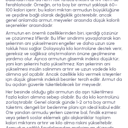
ferahlatıcıdır. Örneğin, orta boy bir armut yaklaşık 60–
100 kalori içerir; bu kalori miktarı armudun büyüklüğüne
ve çeşidine bağlı olarak değişiklik gösterebilir, ancak
genel anlamda armut, meyveler arasında düşük kalorili
seçenekler arasındadır.
Armutun en önemli özelliklerinden biri, içerdiği çözünür
ve çözünmez liflerdir. Bu lifler sindirimi yavaşlatarak kan
şekerinin ani yükselmesini engeller ve daha uzun süre
tokluk hissi sağlar. Dolayısıyla kilo kontrolüne destek verir,
gereksiz ve sağlıksız atıştırmaların önüne geçilmesine
yardımcı olur. Ayrıca armutun glisemik indeksi düşüktür;
yani kan şekerini hızla yükseltmez. Kan şekerinin ani
yükselmesi insülin salınımını artırır ve uzun vadede kilo
alımına yol açabilir. Ancak özellikle kilo vermek isteyenler
için düşük glisemik indeksli besinler tercih edilir. Armut da
bu açıdan güvenle tüketilebilecek bir meyvedir.
Her besinde olduğu gibi armutun da aşırı tüketilmesi
fazla kalori alımına sebep olabilir. Bu da kilo kontrolünü
zorlaştırabilir. Genel olarak günde 1-2 orta boy armut
tüketimi, dengeli bir beslenme planı için ideal kabul edilir.
Öte yandan armudu yerken üzerine bal, fındık ezmesi
veya şekerli soslar eklemek gibi alışkanlıklar toplam
kalori miktarını artırır ve kilo alma riskini yükseltebilir.
Armudun sağlıklı faydalarından maksimum düzeyde