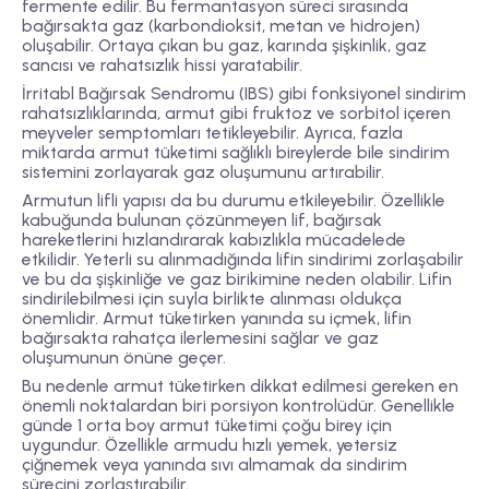
fermente edilir. Bu fermantasyon süreci sırasında
bağırsakta gaz (karbondioksit, metan ve hidrojen)
oluşabilir. Ortaya çıkan bu gaz, karında şişkinlik, gaz
sancısı ve rahatsızlık hissi yaratabilir.
İrritabl Bağırsak Sendromu (IBS) gibi fonksiyonel sindirim
rahatsızlıklarında, armut gibi fruktoz ve sorbitol içeren
meyveler semptomları tetikleyebilir. Ayrıca, fazla
miktarda armut tüketimi sağlıklı bireylerde bile sindirim
sistemini zorlayarak gaz oluşumunu artırabilir.
Armutun lifli yapısı da bu durumu etkileyebilir. Özellikle
kabuğunda bulunan çözünmeyen lif, bağırsak
hareketlerini hızlandırarak kabızlıkla mücadelede
etkilidir. Yeterli su alınmadığında lifin sindirimi zorlaşabilir
ve bu da şişkinliğe ve gaz birikimine neden olabilir. Lifin
sindirilebilmesi için suyla birlikte alınması oldukça
önemlidir. Armut tüketirken yanında su içmek, lifin
bağırsakta rahatça ilerlemesini sağlar ve gaz
oluşumunun önüne geçer.
Bu nedenle armut tüketirken dikkat edilmesi gereken en
önemli noktalardan biri porsiyon kontrolüdür. Genellikle
günde 1 orta boy armut tüketimi çoğu birey için
uygundur. Özellikle armudu hızlı yemek, yetersiz
çiğnemek veya yanında sıvı almamak da sindirim
sürecini zorlaştırabilir.