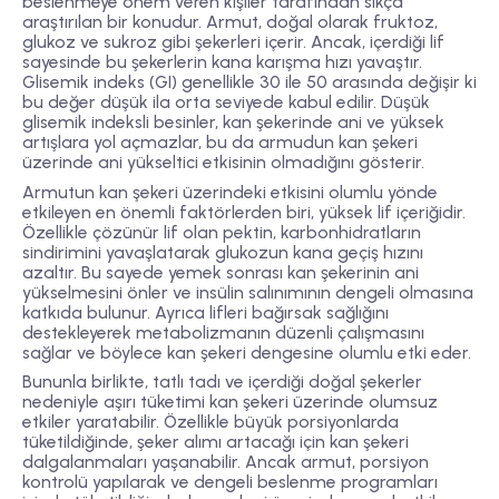
beslenmeye önem veren kişiler tarafından sıkça
araştırılan bir konudur. Armut, doğal olarak fruktoz,
glukoz ve sukroz gibi şekerleri içerir. Ancak, içerdiği lif
sayesinde bu şekerlerin kana karışma hızı yavaştır.
Glisemik indeks (GI) genellikle 30 ile 50 arasında değişir ki
bu değer düşük ila orta seviyede kabul edilir. Düşük
glisemik indeksli besinler, kan şekerinde ani ve yüksek
artışlara yol açmazlar, bu da armudun kan şekeri
üzerinde ani yükseltici etkisinin olmadığını gösterir.
Armutun kan şekeri üzerindeki etkisini olumlu yönde
etkileyen en önemli faktörlerden biri, yüksek lif içeriğidir.
Özellikle çözünür lif olan pektin, karbonhidratların
sindirimini yavaşlatarak glukozun kana geçiş hızını
azaltır. Bu sayede yemek sonrası kan şekerinin ani
yükselmesini önler ve insülin salınımının dengeli olmasına
katkıda bulunur. Ayrıca lifleri bağırsak sağlığını
destekleyerek metabolizmanın düzenli çalışmasını
sağlar ve böylece kan şekeri dengesine olumlu etki eder.
Bununla birlikte, tatlı tadı ve içerdiği doğal şekerler
nedeniyle aşırı tüketimi kan şekeri üzerinde olumsuz
etkiler yaratabilir. Özellikle büyük porsiyonlarda
tüketildiğinde, şeker alımı artacağı için kan şekeri
dalgalanmaları yaşanabilir. Ancak armut, porsiyon
kontrolü yapılarak ve dengeli beslenme programları