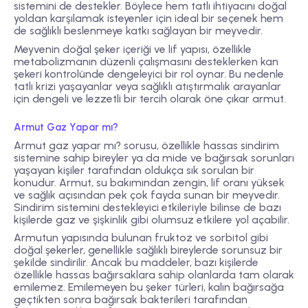
sistemini de destekler. Böylece hem tatlı ihtiyacını doğal
yoldan karşılamak isteyenler için ideal bir seçenek hem
de sağlıklı beslenmeye katkı sağlayan bir meyvedir.
Meyvenin doğal şeker içeriği ve lif yapısı, özellikle
metabolizmanın düzenli çalışmasını desteklerken kan
şekeri kontrolünde dengeleyici bir rol oynar. Bu nedenle
tatlı krizi yaşayanlar veya sağlıklı atıştırmalık arayanlar
için dengeli ve lezzetli bir tercih olarak öne çıkar armut.
Armut Gaz Yapar mı?
Armut gaz yapar mı? sorusu, özellikle hassas sindirim
sistemine sahip bireyler ya da mide ve bağırsak sorunları
yaşayan kişiler tarafından oldukça sık sorulan bir
konudur. Armut, su bakımından zengin, lif oranı yüksek
ve sağlık açısından pek çok fayda sunan bir meyvedir.
Sindirim sistemini destekleyici etkileriyle bilinse de bazı
kişilerde gaz ve şişkinlik gibi olumsuz etkilere yol açabilir.
Armutun yapısında bulunan fruktoz ve sorbitol gibi
doğal şekerler, genellikle sağlıklı bireylerde sorunsuz bir
şekilde sindirilir. Ancak bu maddeler, bazı kişilerde
özellikle hassas bağırsaklara sahip olanlarda tam olarak
emilemez. Emilemeyen bu şeker türleri, kalın bağırsağa
geçtikten sonra bağırsak bakterileri tarafından