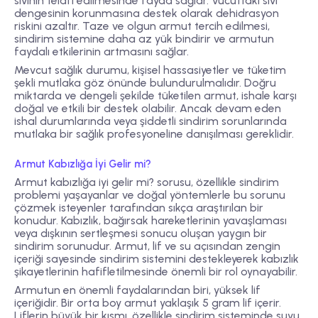
sıvının telafi edilmesinde fayda sağlar. Vücuttaki sıvı
dengesinin korunmasına destek olarak dehidrasyon
riskini azaltır. Taze ve olgun armut tercih edilmesi,
sindirim sistemine daha az yük bindirir ve armutun
faydalı etkilerinin artmasını sağlar.
Mevcut sağlık durumu, kişisel hassasiyetler ve tüketim
şekli mutlaka göz önünde bulundurulmalıdır. Doğru
miktarda ve dengeli şekilde tüketilen armut, ishale karşı
doğal ve etkili bir destek olabilir. Ancak devam eden
ishal durumlarında veya şiddetli sindirim sorunlarında
mutlaka bir sağlık profesyoneline danışılması gereklidir.
Armut Kabızlığa İyi Gelir mi?
Armut kabızlığa iyi gelir mi?
sorusu, özellikle sindirim
problemi yaşayanlar ve doğal yöntemlerle bu sorunu
çözmek isteyenler tarafından sıkça araştırılan bir
konudur. Kabızlık, bağırsak hareketlerinin yavaşlaması
veya dışkının sertleşmesi sonucu oluşan yaygın bir
sindirim sorunudur. Armut, lif ve su açısından zengin
içeriği sayesinde sindirim sistemini destekleyerek kabızlık
şikayetlerinin hafifletilmesinde önemli bir rol oynayabilir.
Armutun en önemli faydalarından biri, yüksek
lif
içeriği
dir. Bir orta boy armut yaklaşık 5 gram lif içerir.
Liflerin büyük bir kısmı, özellikle sindirim sisteminde suyu