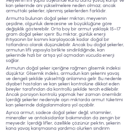
Meyvenin lifli yapısı sayesinde kana daha yavaş karışır ve
kan şekerinde ani yükselmelere neden olmaz; ancak
armuttaki şekerler, işlenmiş şekerlerden farklıdır.
Armutta bulunan doğal şeker miktarı, meyvenin
çeşidine, olgunluk derecesine ve büyüklüğüne göre
değişiklik gösterebilir. Orta boy bir armut yaklaşık 15–17
gram doğal şeker içerir. Bu miktar, günlük enerji
ihtiyacının bir kısmını karşılayacak kadar doğal bir
tatlandırıcı olarak düşünülebilir. Ancak bu doğal şekerler,
armutun lifli yapısıyla birlikte sindirildiğinde, kan
şekerinde hızlı bir artışa yol açmadan vücuda enerji
sağlar.
Armutun doğal şeker içeriğine rağmen glisemik indeksi
düşüktür. Glisemik indeks, armudun kan şekerini yavaş
ve dengeli şekilde yükselttiği anlamına gelir. Bu nedenle
diyabet hastaları ve kan şekeri kontrolüne dikkat eden
bireyler tarafından da kontrollü şekilde tercih edilebilir.
Ancak porsiyon kontrolü yapmak her zaman önemlidir.
İçerdiği şekerler nedeniyle aşırı miktarda armut tüketimi
kan şekerinde dalgalanmalara yol açabilir.
Ayrıca armut, sadece doğal şeker değil; vitaminler,
mineraller ve antioksidanlar bakımından da zengin bir
meyvedir. İçerdiği lifler, özellikle çözünür pektin, şekerin
kana yavaş karışmasına yardımcı olurken sindirim