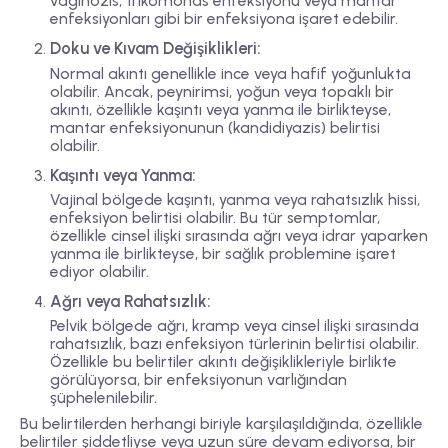
vaginozis, trikomonas enfeksiyonu veya mantar
enfeksiyonları gibi bir enfeksiyona işaret edebilir.
Doku ve Kıvam Değişiklikleri:
Normal akıntı genellikle ince veya hafif yoğunlukta
olabilir. Ancak, peynirimsi, yoğun veya topaklı bir
akıntı, özellikle kaşıntı veya yanma ile birlikteyse,
mantar enfeksiyonunun (kandidiyazis) belirtisi
olabilir.
Kaşıntı veya Yanma:
Vajinal bölgede kaşıntı, yanma veya rahatsızlık hissi,
enfeksiyon belirtisi olabilir. Bu tür semptomlar,
özellikle cinsel ilişki sırasında ağrı veya idrar yaparken
yanma ile birlikteyse, bir sağlık problemine işaret
ediyor olabilir.
Ağrı veya Rahatsızlık:
Pelvik bölgede ağrı, kramp veya cinsel ilişki sırasında
rahatsızlık, bazı enfeksiyon türlerinin belirtisi olabilir.
Özellikle bu belirtiler akıntı değişiklikleriyle birlikte
görülüyorsa, bir enfeksiyonun varlığından
şüphelenilebilir.
Bu belirtilerden herhangi biriyle karşılaşıldığında, özellikle
belirtiler şiddetliyse veya uzun süre devam ediyorsa, bir