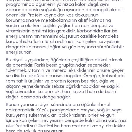
programında öğünlerin yalnızca kalori değil, aynı
zamanda besin yoğunluğu açısından da dengeli olması
önemlidir. Protein kaynakları kas dokusunun
korunmasına ve metabolizmanın aktif kalmasına
yardımcı olurken, sağlıklı yağlar hormon dengesi ve
vitaminlerin emilimi için gereklidir. Karbonhidratlar ise
enerji üretiminin temelini oluşturur; özellikle kompleks
karbonhidratların tercih edilmesi, kan şekeri seviyesinin
dengede kalmasını sağlar ve gün boyunca sürdürülebilir
enerji sunar.
Bu diyeti uygularken, öğünlerin çeşitliliğine dikkat etmek
de önemlidir. Farklı besin gruplarından seçenekler
tüketmek, vitamin ve mineral eksikliklerinin önüne geçer
ve diyetin tekdüze olmasını engeller. Örneğin, kahvaltıda
tam tahıllı ürünler ve protein içeren besinler, öğle ve
akşam yemeklerinde sebze ağırlıklı tabaklar ve sağlıklı
yağ kaynakları kullanmak, hem lezzet hem de besin
değeri açısından denge sağlar.
Bunun yanı sıra, diyet sürecinde ara öğünler ihmal
edilmemelidir. Küçük porsiyonlarda meyve, yoğurt veya
kuruyemiş tüketmek, ani açlık krizlerini önler ve gün
içinde kan şekeri seviyesinin dengede kalmasına yardımcı
olur. Yeterli su tüketimi ise hem metabolizmayı destekler
hem de tokluk hissini artırır.