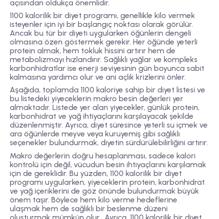
açısından oldukça önemlidir.
1100 kalorilik bir diyet programı, genellikle kilo vermek
isteyenler için iyi bir başlangıç noktası olarak görülür.
Ancak bu tür bir diyeti uygularken öğünlerin dengeli
olmasına özen göstermek gerekir. Her öğünde yeterli
protein almak, hem tokluk hissini artırır hem de
metabolizmayı hızlandırır. Sağlıklı yağlar ve kompleks
karbonhidratlar ise enerji seviyesinin gün boyunca sabit
kalmasına yardımcı olur ve ani açlık krizlerini önler.
Aşağıda, toplamda 1100 kaloriye sahip bir diyet listesi ve
bu listedeki yiyeceklerin makro besin değerleri yer
almaktadır. Listede yer alan yiyecekler, günlük protein,
karbonhidrat ve yağ ihtiyaçlarını karşılayacak şekilde
düzenlenmiştir. Ayrıca, diyet süresince yeterli su içmek ve
ara öğünlerde meyve veya kuruyemiş gibi sağlıklı
seçenekler bulundurmak, diyetin sürdürülebilirliğini artırır.
Makro değerlerin doğru hesaplanması, sadece kalori
kontrolü için değil, vücudun besin ihtiyaçlarını karşılamak
için de gereklidir. Bu yüzden, 1100 kalorilik bir diyet
programı uygularken, yiyeceklerin protein, karbonhidrat
ve yağ içeriklerini de göz önünde bulundurmak büyük
önem taşır. Böylece hem kilo verme hedeflerine
ulaşmak hem de sağlıklı bir beslenme düzeni
oluşturmak mümkün olur. Ayrıca, 1100 kalorilik bir diyet