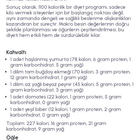
Sonuç olarak, 1100 kalorilik bir diyet programı, sadece
kilo vermek isteyenler için bir başlangıç noktası değil,
aynı zamanda dengeli ve sağlıklı beslenme alışkanlıkları
kazandıran bir süreçtir. Makro besin değerlerinin doğru
şekilde planlanması ve öğünlerin çeşitlendirilmesi, bu
diyeti hem etkili hem de sürdürülebilir kılar.
Kahvaltı
1 adet haşlanmış yumurta (78 kalori, 6 gram protein, 1
gram karbonhidrat, 5 gram yağ)
1 dilim tam buğday ekmeği (70 kalori, 3 gram protein,
12 gram karbonhidrat, 1 gram yağ)
1 dilim az yağlı beyaz peynir (45 kalori, 5 gram protein, 1
gram karbonhidrat, 3 gram yağ)
1 adet domates (22 kalori, 1 gram protein, 5 gram
karbonhidrat, 0 gram yağ)
1 adet yeşil biber (12 kalori, 1 gram protein, 2 gram
karbonhidrat, 0 gram yağ)
Toplam: 227 kalori, 16 gram protein, 21 gram
karbonhidrat, 9 gram yağ
Öğle